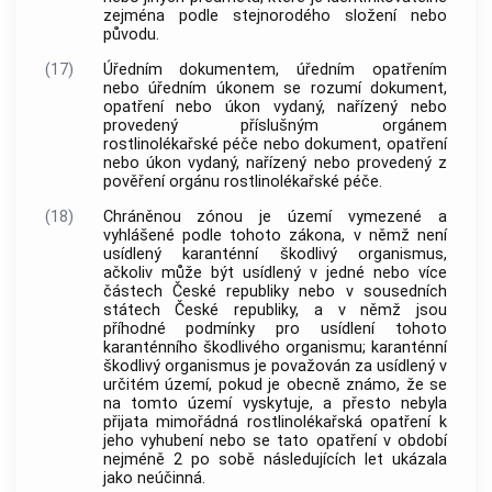
zejména podle stejnorodého složení nebo
původu.
(17)
Úředním dokumentem, úředním opatřením
nebo úředním úkonem se rozumí dokument,
opatření nebo úkon vydaný, nařízený nebo
provedený příslušným orgánem
rostlinolékařské péče
nebo dokument, opatření
nebo úkon vydaný, nařízený nebo provedený z
pověření orgánu
rostlinolékařské péče
.
(18)
Chráněnou zónou
je území vymezené a
vyhlášené podle tohoto zákona, v němž není
usídlený
karanténní škodlivý organismus
,
ačkoliv může být usídlený v jedné nebo více
částech České republiky nebo v sousedních
státech České republiky, a v němž jsou
příhodné podmínky pro usídlení tohoto
karanténního škodlivého organismu
;
karanténní
škodlivý organismus
je považován za usídlený v
určitém území, pokud je obecně známo, že se
na tomto území vyskytuje, a přesto nebyla
přijata mimořádná rostlinolékařská opatření k
jeho vyhubení nebo se tato opatření v období
nejméně 2 po sobě následujících let ukázala
jako neúčinná.