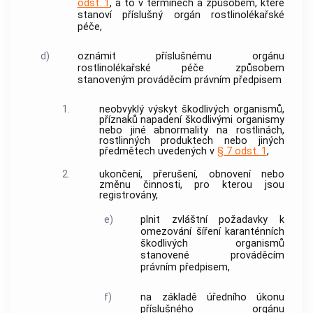
odst. 1
, a to v termínech a způsobem, které
stanoví příslušný orgán
rostlinolékařské
péče
,
d)
oznámit příslušnému orgánu
rostlinolékařské péče
způsobem
stanoveným prováděcím právním předpisem
1.
neobvyklý výskyt
škodlivých organismů
,
příznaků napadení
škodlivými organismy
nebo jiné abnormality na
rostlinách
,
rostlinných produktech
nebo
jiných
předmětech
uvedených v
§ 7 odst. 1
,
2.
ukončení, přerušení, obnovení nebo
změnu činnosti, pro kterou jsou
registrovány,
e)
plnit zvláštní požadavky k
omezování šíření
karanténních
škodlivých organismů
stanovené prováděcím
právním předpisem,
f)
na základě úředního úkonu
příslušného orgánu