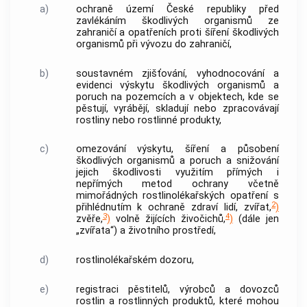
a)
ochraně území České republiky před
zavlékáním
škodlivých organismů
ze
zahraničí a opatřeních proti šíření
škodlivých
organismů
při vývozu do zahraničí,
b)
soustavném zjišťování, vyhodnocování a
evidenci výskytu
škodlivých organismů
a
poruch na pozemcích a v objektech, kde se
pěstují, vyrábějí, skladují nebo zpracovávají
rostliny
nebo
rostlinné produkty
,
c)
omezování výskytu, šíření a působení
škodlivých organismů
a poruch a snižování
jejich škodlivosti využitím přímých i
nepřímých metod ochrany včetně
mimořádných rostlinolékařských opatření s
2
přihlédnutím k ochraně zdraví lidí, zvířat,
)
3
4
zvěře,
)
volně žijících živočichů,
)
(dále jen
„zvířata“) a životního prostředí,
d)
rostlinolékařském dozoru,
e)
registraci pěstitelů, výrobců a dovozců
rostlin
a
rostlinných produktů
, které mohou