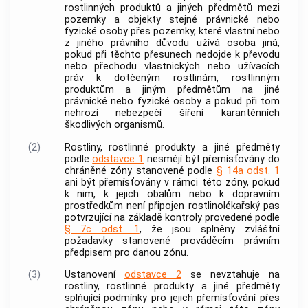
rostlinných produktů
a
jiných předmětů
mezi
pozemky a objekty stejné právnické nebo
fyzické osoby přes pozemky, které vlastní nebo
z jiného právního důvodu užívá osoba jiná,
pokud při těchto přesunech nedojde k převodu
nebo přechodu vlastnických nebo užívacích
práv k dotčeným
rostlinám
,
rostlinným
produktům
a
jiným předmětům
na jiné
právnické nebo fyzické osoby a pokud při tom
nehrozí nebezpečí šíření
karanténních
škodlivých organismů
.
(2)
Rostliny
,
rostlinné produkty
a
jiné předměty
podle
odstavce 1
nesmějí být přemísťovány do
chráněné zóny
stanovené podle
§ 14a odst. 1
ani být přemísťovány v rámci této zóny, pokud
k nim, k jejich obalům nebo k dopravním
prostředkům není připojen rostlinolékařský pas
potvrzující na základě kontroly provedené podle
§ 7c odst. 1
, že jsou splněny zvláštní
požadavky stanovené prováděcím právním
předpisem pro danou zónu.
(3)
Ustanovení
odstavce 2
se nevztahuje na
rostliny
,
rostlinné produkty
a
jiné předměty
splňující podmínky pro jejich přemísťování přes