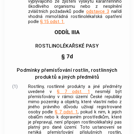
vyplývajícího ze zjištění výskytu karanténního
škodlivého organismu nebo z nesplnění
zvláštních požadavků podle
odstavce 3
nařídí
vhodná mimořádná rostlinolékařská opatření
podle
§ 15 odst. 1.
ODDÍL IIIA
ROSTLINOLÉKAŘSKÉ PASY
§ 7d
Podmínky přemísťování rostlin, rostlinných
produktů a jiných předmětů
(1)
Rostliny
,
rostlinné produkty
a
jiné předměty
uvedené v
§ 7 odst. 1
nesmějí být
přemísťovány v rámci území České republiky
mimo pozemky a objekty, které vlastní nebo z
jiného právního důvodu užívají registrované
osoby podle
§ 7 odst. 1
, pokud k nim, k jejich
obalům nebo k dopravním prostředkům, které
je přepravují, není připojen rostlinolékařský pas
platný pro dané území. Toto ustanovení se
netýká přemísťování příslušných
rostlin
,