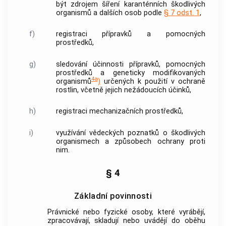
být zdrojem šíření
karanténních škodlivých
organismů
a dalších osob podle
§ 7 odst. 1
,
f)
registraci přípravků a pomocných
prostředků,
g)
sledování účinnosti přípravků, pomocných
prostředků a geneticky modifikovaných
4a
organismů
)
určených k použití v ochraně
rostlin
, včetně jejich nežádoucích účinků,
h)
registraci mechanizačních prostředků,
i)
využívání vědeckých poznatků o
škodlivých
organismech
a způsobech ochrany proti
nim.
§ 4
Základní povinnosti
Právnické nebo fyzické osoby, které vyrábějí,
zpracovávají, skladují nebo uvádějí do oběhu