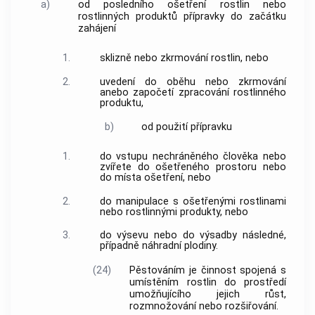
a)
od posledního ošetření
rostlin
nebo
rostlinných produktů
přípravky do začátku
zahájení
1.
sklizně nebo zkrmování
rostlin
, nebo
2.
uvedení do oběhu nebo zkrmování
anebo započetí zpracování
rostlinného
produktu
,
b)
od použití přípravku
1.
do vstupu nechráněného člověka nebo
zvířete do ošetřeného prostoru nebo
do místa ošetření, nebo
2.
do manipulace s ošetřenými
rostlinami
nebo
rostlinnými produkty
, nebo
3.
do výsevu nebo do výsadby následné,
případně náhradní plodiny.
(24)
Pěstováním
je činnost spojená s
umístěním
rostlin
do prostředí
umožňujícího jejich růst,
rozmnožování nebo rozšiřování.