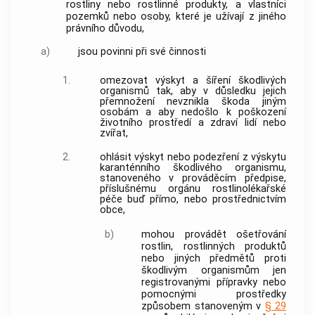
rostliny
nebo
rostlinné produkty
, a vlastníci
pozemků nebo osoby, které je užívají z jiného
právního důvodu,
a)
jsou povinni při své činnosti
1.
omezovat výskyt a šíření
škodlivých
organismů
tak, aby v důsledku jejich
přemnožení nevznikla škoda jiným
osobám a aby nedošlo k poškození
životního prostředí a zdraví lidí nebo
zvířat,
2.
ohlásit výskyt nebo podezření z výskytu
karanténního škodlivého organismu
,
stanoveného v prováděcím předpise,
příslušnému orgánu
rostlinolékařské
péče
buď přímo, nebo prostřednictvím
obce
,
b)
mohou provádět ošetřování
rostlin
,
rostlinných produktů
nebo
jiných předmětů
proti
škodlivým organismům
jen
registrovanými přípravky nebo
pomocnými prostředky
způsobem stanoveným v
§ 29