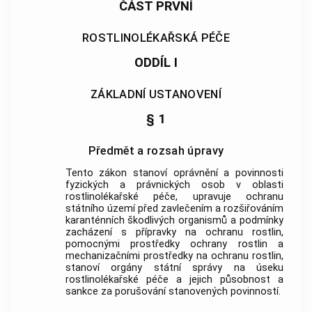
ČÁST PRVNÍ
ROSTLINOLÉKAŘSKÁ PÉČE
ODDÍL I
ZÁKLADNÍ USTANOVENÍ
§ 1
Předmět a rozsah úpravy
Tento zákon stanoví oprávnění a povinnosti
fyzických a právnických osob v oblasti
rostlinolékařské péče
, upravuje ochranu
státního území před zavlečením a rozšiřováním
karanténních škodlivých organismů
a podmínky
zacházení s přípravky na ochranu
rostlin
,
pomocnými prostředky ochrany
rostlin
a
mechanizačními prostředky na ochranu
rostlin
,
stanoví orgány státní správy na úseku
rostlinolékařské péče
a jejich působnost a
sankce za porušování stanovených povinností.