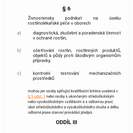
§ 6
Živnostensky podnikat na úseku
rostlinolékařské péče v oborech
a)
diagnostická, zkušební a poradenská činnost
v ochraně rostlin,
b)
ošetřování rostlin, rostlinných produktů,
objektů a půdy proti škodlivým organismům
přípravky,
c)
kontrolní testování mechanizačních
prostředků
mohou jen osoby splňující kvalifikační kritéria uvedená v
§ 5 odst. 1
nebo osoby s ukončeným středoškolským
nebo vysokoškolským vzděláním a s odbornou praxí;
obor středoškolského a vysokoškolského studia a délku
odborné praxe stanoví prováděcí předpis.
ODDÍL III