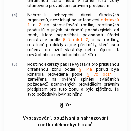
chráněnou zónu
nebo v rámci této zóny
stanovené prováděcím právním předpisem.
(4)
Nehrozí-li nebezpečí šíření
škodlivých
organismů
, nevztahují se ustanovení
odstavců
1
a
2
na přemísťování
rostlin
,
rostlinných
produktů
a
jiných předmětů
pocházejících od
osob, které nepodléhají povinnosti úřední
registrace podle
§ 7 odst. 2
, a na
rostliny
,
rostlinné produkty
a
jiné předměty
, které jsou
určeny pro užití vlastníky nebo příjemci k
nevýrobním a neobchodním účelům.
(5)
Rostlinolékařský pas lze vystavit pro příslušnou
chráněnou zónu
podle
§ 14a
, pokud byla
kontrola provedená podle
§ 7c odst. 1
zaměřena na ověření splnění zvláštních
požadavků stanovených prováděcím právním
předpisem pro tuto zónu a bylo zjištěno, že
tyto požadavky byly splněny.
§ 7e
Vystavování, používání a nahrazování
rostlinolékařských pasů