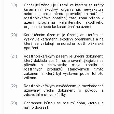
(19)
Oddělující zónou je území, ve kterém se určitý
karanténní škodlivý organismus
nevyskytuje
nebo se proti němu provádějí mimořádná
rostlinolékařská opatření; tato zóna přiléhá k
území prostému
karanténního škodlivého
organismu
nebo ke karanténnímu území.
(20)
Karanténním územím je území, ve kterém se
vyskytuje
karanténní škodlivý organismus
a na
které se vztahují mimořádná rostlinolékařská
opatření.
(21)
Rostlinolékařským pasem je úřední dokument,
který dokládá splnění ustanovení týkajících se
původu a zdravotního stavu
rostlin
a
rostlinných produktů
stanovených tímto
zákonem a který byl vystaven podle tohoto
zákona.
(22)
Rostlinolékařským osvědčením je mezinárodně
uznávaný úřední dokument o původu a
zdravotním stavu zásilky.
(23)
Ochrannou lhůtou
se rozumí doba, kterou je
nutno dodržet