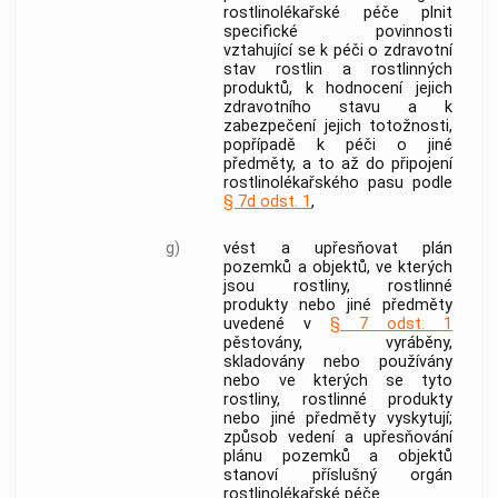
rostlinolékařské péče
plnit
specifické povinnosti
vztahující se k péči o zdravotní
stav
rostlin
a
rostlinných
produktů
, k hodnocení jejich
zdravotního stavu a k
zabezpečení jejich totožnosti,
popřípadě k péči o
jiné
předměty
, a to až do připojení
rostlinolékařského pasu podle
§ 7d odst. 1
,
g)
vést a upřesňovat plán
pozemků a objektů, ve kterých
jsou
rostliny
,
rostlinné
produkty
nebo
jiné předměty
uvedené v
§ 7 odst. 1
pěstovány, vyráběny,
skladovány nebo používány
nebo ve kterých se tyto
rostliny
,
rostlinné produkty
nebo
jiné předměty
vyskytují;
způsob vedení a upřesňování
plánu pozemků a objektů
stanoví příslušný orgán
rostlinolékařské péče
.