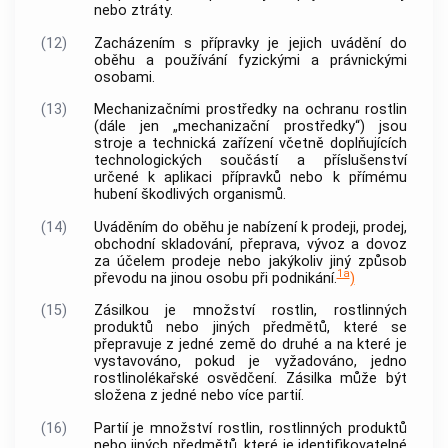
nebo ztráty.
(12)
Zacházením s přípravky je jejich uvádění do
oběhu a používání fyzickými a právnickými
osobami.
(13)
Mechanizačními prostředky na ochranu
rostlin
(dále jen „mechanizační prostředky“) jsou
stroje a technická zařízení včetně doplňujících
technologických součástí a příslušenství
určené k aplikaci přípravků nebo k přímému
hubení
škodlivých organismů
.
(14)
Uváděním do oběhu je nabízení k prodeji, prodej,
obchodní skladování, přeprava, vývoz a dovoz
za účelem prodeje nebo jakýkoliv jiný způsob
1a
převodu na jinou osobu při podnikání.
)
(15)
Zásilkou je množství
rostlin
,
rostlinných
produktů
nebo
jiných předmětů
, které se
přepravuje z jedné země do druhé a na které je
vystavováno, pokud je vyžadováno, jedno
rostlinolékařské osvědčení. Zásilka může být
složena z jedné nebo více
partií
.
(16)
Partií
je množství
rostlin
,
rostlinných produktů
nebo
jiných předmětů
, které je identifikovatelné