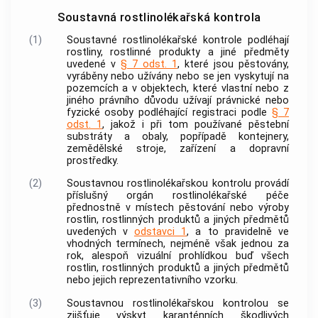
Soustavná rostlinolékařská kontrola
(1)
Soustavné rostlinolékařské kontrole podléhají
rostliny, rostlinné produkty a jiné předměty
uvedené v
§ 7 odst. 1
, které jsou pěstovány,
vyráběny nebo užívány nebo se jen vyskytují na
pozemcích a v objektech, které vlastní nebo z
jiného právního důvodu užívají právnické nebo
fyzické osoby podléhající registraci podle
§ 7
odst. 1
, jakož i při tom používané pěstební
substráty a obaly, popřípadě kontejnery,
zemědělské stroje, zařízení a dopravní
prostředky.
(2)
Soustavnou rostlinolékařskou kontrolu provádí
příslušný orgán rostlinolékařské péče
přednostně v místech pěstování nebo výroby
rostlin, rostlinných produktů a jiných předmětů
uvedených v
odstavci 1
, a to pravidelně ve
vhodných termínech, nejméně však jednou za
rok, alespoň vizuální prohlídkou buď všech
rostlin, rostlinných produktů a jiných předmětů
nebo jejich reprezentativního vzorku.
(3)
Soustavnou rostlinolékařskou kontrolou se
zjišťuje výskyt karanténních škodlivých