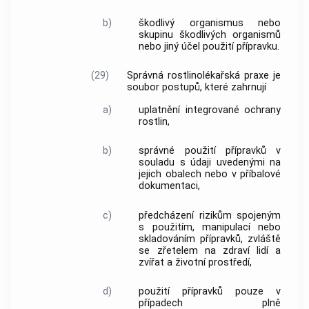
b)
škodlivý organismus
nebo
skupinu
škodlivých organismů
nebo jiný účel použití přípravku.
(29)
Správná rostlinolékařská praxe je
soubor postupů, které zahrnují
a)
uplatnění integrované ochrany
rostlin
,
b)
správné použití přípravků v
souladu s údaji uvedenými na
jejich obalech nebo v příbalové
dokumentaci,
c)
předcházení rizikům spojeným
s použitím, manipulací nebo
skladováním přípravků, zvláště
se zřetelem na zdraví lidí a
zvířat a životní prostředí,
d)
použití přípravků pouze v
případech plně