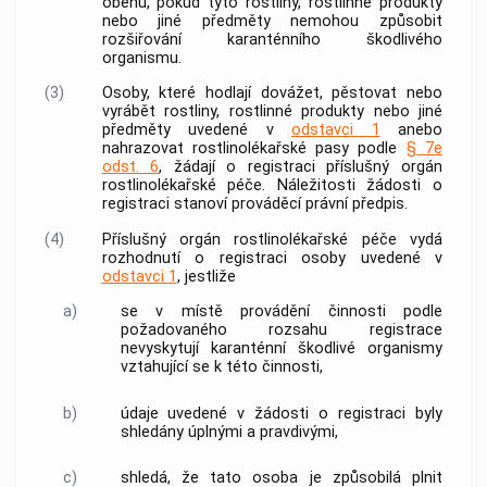
oběhu, pokud tyto
rostliny
,
rostlinné produkty
nebo
jiné předměty
nemohou způsobit
rozšiřování
karanténního škodlivého
organismu
.
(3)
Osoby, které hodlají dovážet, pěstovat nebo
vyrábět
rostliny
,
rostlinné produkty
nebo
jiné
předměty
uvedené v
odstavci 1
anebo
nahrazovat rostlinolékařské pasy podle
§ 7e
odst. 6
, žádají o registraci příslušný orgán
rostlinolékařské péče
. Náležitosti žádosti o
registraci stanoví prováděcí právní předpis.
(4)
Příslušný orgán
rostlinolékařské péče
vydá
rozhodnutí o registraci osoby uvedené v
odstavci 1
, jestliže
a)
se v místě provádění činnosti podle
požadovaného rozsahu registrace
nevyskytují
karanténní škodlivé organismy
vztahující se k této činnosti,
b)
údaje uvedené v žádosti o registraci byly
shledány úplnými a pravdivými,
c)
shledá, že tato osoba je způsobilá plnit