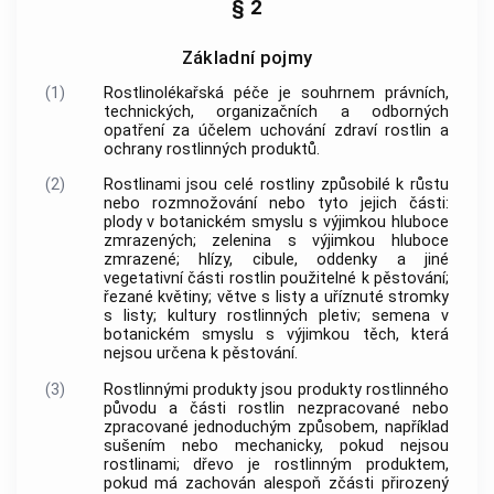
§ 2
Základní pojmy
(1)
Rostlinolékařská péče
je souhrnem právních,
technických, organizačních a odborných
opatření za účelem uchování zdraví
rostlin
a
ochrany
rostlinných produktů
.
(2)
Rostlinami
jsou celé
rostliny
způsobilé k růstu
nebo rozmnožování nebo tyto jejich části:
plody v botanickém smyslu s výjimkou hluboce
zmrazených; zelenina s výjimkou hluboce
zmrazené; hlízy, cibule, oddenky a jiné
vegetativní části
rostlin
použitelné k
pěstování
;
řezané květiny; větve s listy a uříznuté stromky
s listy; kultury rostlinných pletiv; semena v
botanickém smyslu s výjimkou těch, která
nejsou určena k
pěstování
.
(3)
Rostlinnými produkty
jsou produkty rostlinného
původu a části
rostlin
nezpracované nebo
zpracované jednoduchým způsobem, například
sušením nebo mechanicky, pokud nejsou
rostlinami
; dřevo je
rostlinným produktem
,
pokud má zachován alespoň zčásti přirozený