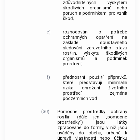
zdůvodnitelných výskytem
škodlivých organismů
nebo
poruch a podmínkami pro vznik
škod,
e)
rozhodování o potřebě
ochranných opatření na
základě soustavného
sledování zdravotního stavu
rostlin
, výskytu
škodlivých
organismů
a podmínek
prostředí,
f)
přednostní použití přípravků,
které představují minimální
rizika ohrožení životního
prostředí, zejména
podzemních vod.
(30)
Pomocné prostředky ochrany
rostlin
(dále jen „pomocné
prostředky“) jsou látky
zpracované do formy, v níž jsou
uváděny do oběhu, určené k
úpravě vlastností nebo účinku