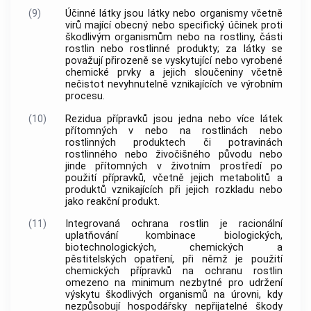
(9)
Účinné látky jsou látky nebo organismy včetně
virů mající obecný nebo specifický účinek proti
škodlivým organismům
nebo na
rostliny
, části
rostlin
nebo
rostlinné produkty
; za látky se
považují přirozeně se vyskytující nebo vyrobené
chemické prvky a jejich sloučeniny včetně
nečistot nevyhnutelně vznikajících ve výrobním
procesu.
(10)
Rezidua přípravků jsou jedna nebo více látek
přítomných v nebo na
rostlinách
nebo
rostlinných produktech
či potravinách
rostlinného nebo živočišného původu nebo
jinde přítomných v životním prostředí po
použití přípravků, včetně jejich metabolitů a
produktů vznikajících při jejich rozkladu nebo
jako reakční produkt.
(11)
Integrovaná ochrana
rostlin
je racionální
uplatňování kombinace biologických,
biotechnologických, chemických a
pěstitelských opatření, při němž je použití
chemických přípravků na ochranu
rostlin
omezeno na minimum nezbytné pro udržení
výskytu
škodlivých organismů
na úrovni, kdy
nezpůsobují hospodářsky nepřijatelné škody