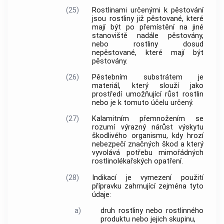
(25)
Rostlinami
určenými k
pěstování
jsou
rostliny
již pěstované, které
mají být po přemístění na jiné
stanoviště nadále pěstovány,
nebo
rostliny
dosud
nepěstované, které mají být
pěstovány.
(26)
Pěstebním substrátem
je
materiál, který slouží jako
prostředí umožňující růst
rostlin
nebo je k tomuto účelu určený.
(27)
Kalamitním přemnožením
se
rozumí výrazný nárůst výskytu
škodlivého organismu
, kdy hrozí
nebezpečí značných škod a který
vyvolává potřebu mimořádných
rostlinolékařských opatření.
(28)
Indikací je vymezení použití
přípravku zahrnující zejména tyto
údaje:
a)
druh
rostliny
nebo
rostlinného
produktu
nebo jejich skupinu,