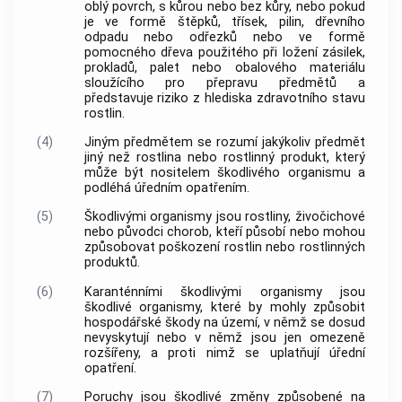
oblý povrch, s kůrou nebo bez kůry, nebo pokud
je ve formě štěpků, třísek, pilin, dřevního
odpadu nebo odřezků nebo ve formě
pomocného dřeva použitého při ložení zásilek,
prokladů, palet nebo obalového materiálu
sloužícího pro přepravu předmětů a
představuje riziko z hlediska zdravotního stavu
rostlin
.
(4)
Jiným předmětem
se rozumí jakýkoliv předmět
jiný než
rostlina
nebo
rostlinný produkt
, který
může být nositelem
škodlivého organismu
a
podléhá úředním opatřením.
(5)
Škodlivými organismy
jsou
rostliny
, živočichové
nebo původci chorob, kteří působí nebo mohou
způsobovat poškození
rostlin
nebo
rostlinných
produktů
.
(6)
Karanténními škodlivými organismy
jsou
škodlivé organismy
, které by mohly způsobit
hospodářské škody na území, v němž se dosud
nevyskytují nebo v němž jsou jen omezeně
rozšířeny, a proti nimž se uplatňují úřední
opatření.
(7)
Poruchy jsou škodlivé změny způsobené na