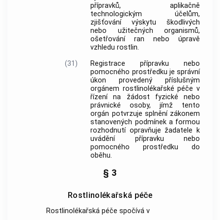
přípravků, aplikačně
technologickým účelům,
zjišťování výskytu škodlivých
nebo užitečných organismů,
ošetřování ran nebo úpravě
vzhledu
rostlin
.
(31)
Registrace přípravku nebo
pomocného prostředku je správní
úkon provedený příslušným
orgánem
rostlinolékařské péče
v
řízení na žádost fyzické nebo
právnické osoby, jímž tento
orgán potvrzuje splnění zákonem
stanovených podmínek a formou
rozhodnutí opravňuje žadatele k
uvádění přípravku nebo
pomocného prostředku do
oběhu.
§ 3
Rostlinolékařská péče
Rostlinolékařská péče spočívá v