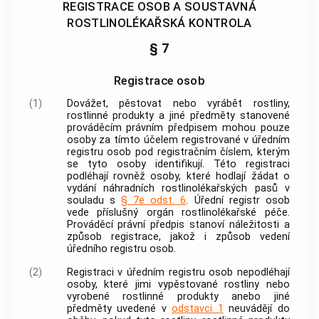
REGISTRACE OSOB A SOUSTAVNÁ
ROSTLINOLÉKAŘSKÁ KONTROLA
§ 7
Registrace osob
(1)
Dovážet, pěstovat nebo vyrábět
rostliny
,
rostlinné produkty
a
jiné předměty
stanovené
prováděcím právním předpisem mohou pouze
osoby za tímto účelem registrované v úředním
registru osob pod registračním číslem, kterým
se tyto osoby identifikují. Této registraci
podléhají rovněž osoby, které hodlají žádat o
vydání náhradních rostlinolékařských pasů v
souladu s
§ 7e odst. 6
. Úřední registr osob
vede příslušný orgán
rostlinolékařské péče
.
Prováděcí právní předpis stanoví náležitosti a
způsob registrace, jakož i způsob vedení
úředního registru osob.
(2)
Registraci v úředním registru osob nepodléhají
osoby, které jimi vypěstované
rostliny
nebo
vyrobené
rostlinné produkty
anebo
jiné
předměty
uvedené v
odstavci 1
neuvádějí do