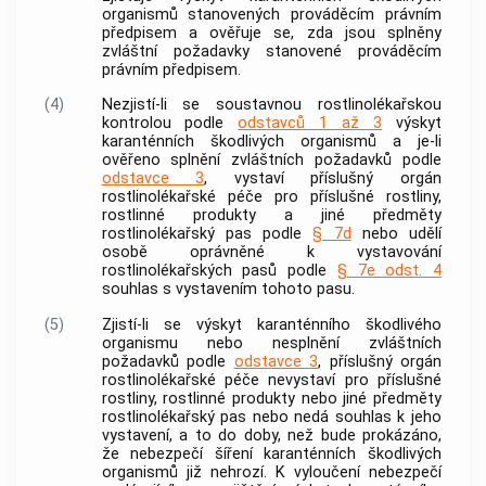
organismů stanovených prováděcím právním
předpisem a ověřuje se, zda jsou splněny
zvláštní požadavky stanovené prováděcím
právním předpisem.
(4)
Nezjistí-li se soustavnou rostlinolékařskou
kontrolou podle
odstavců 1 až 3
výskyt
karanténních škodlivých organismů a je-li
ověřeno splnění zvláštních požadavků podle
odstavce 3
, vystaví příslušný orgán
rostlinolékařské péče pro příslušné rostliny,
rostlinné produkty a jiné předměty
rostlinolékařský pas podle
§ 7d
nebo udělí
osobě oprávněné k vystavování
rostlinolékařských pasů podle
§ 7e odst. 4
souhlas s vystavením tohoto pasu.
(5)
Zjistí-li se výskyt karanténního škodlivého
organismu nebo nesplnění zvláštních
požadavků podle
odstavce 3
, příslušný orgán
rostlinolékařské péče nevystaví pro příslušné
rostliny, rostlinné produkty nebo jiné předměty
rostlinolékařský pas nebo nedá souhlas k jeho
vystavení, a to do doby, než bude prokázáno,
že nebezpečí šíření karanténních škodlivých
organismů již nehrozí. K vyloučení nebezpečí