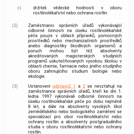
c)
držiteli vědecké hodnosti v oboru
rostlinolékařství nebo ochrana
rostlin
.
(2)
Zaměstnanci správních úřadů vykonávající
odborné činnosti na úseku
rostlinolékařské
péče
pouze v oblasti přípravků, pomocných
prostředků nebo mechanizačních prostředků
anebo diagnostiky
škodlivých organismů
a
poruch mohou být též absolventy
akreditovaných magisterských studijních
programů uskutečňovaných vysokou školou v
oblasti chemie, farmacie nebo jiného studijního
oboru zahrnujícího studium biologie nebo
ekologie.
(3)
Ustanovení
odstavců 1
a
2
se nevztahují na
zaměstnance správních úřadů, kteří ke dni 1.
ledna 1997 vykonávali odborné činnosti na
úseku
rostlinolékařské péče
po dobu nejméně
8 let, a dále na absolventy vysokých škol
zemědělského nebo biologického zaměření se
specializací pro obor rostlinolékařství nebo
ochrany
rostlin
a absolventy postgraduálního
studia v oboru rostlinolékařství nebo ochrany
rostlin
.