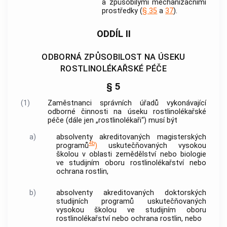
a způsobilými mechanizačními
prostředky (
§ 35
a
37
).
ODDÍL II
ODBORNÁ ZPŮSOBILOST NA ÚSEKU
ROSTLINOLÉKAŘSKÉ PÉČE
§ 5
(1)
Zaměstnanci správních úřadů vykonávající
odborné činnosti na úseku
rostlinolékařské
péče
(dále jen „rostlinolékaři“) musí být
a)
absolventy akreditovaných magisterských
4b
programů
)
uskutečňovaných vysokou
školou v oblasti zemědělství nebo biologie
ve studijním oboru rostlinolékařství nebo
ochrana
rostlin
,
b)
absolventy akreditovaných doktorských
studijních programů uskutečňovaných
vysokou školou ve studijním oboru
rostlinolékařství nebo ochrana
rostlin
, nebo