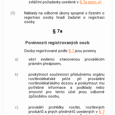
zvláštní požadavky uvedené v
§ 7a písm. e)
.
(5)
Náklady na odborné úkony spojené s řízením o
registraci osoby hradí žadatel o registraci
osoby.
§ 7a
Povinnosti registrovaných osob
Osoby registrované podle
§ 7
jsou povinny
a)
vést evidenci stanovenou prováděcím
právním předpisem,
b)
poskytnout součinnost příslušnému orgánu
rostlinolékařské péče
při provádění
rostlinolékařského dozoru a poskytnout mu
potřebné informace a podklady nebo
zmocnit pro tento účel jinou odborně
způsobilou osobu,
c)
provádět prohlídky
rostlin
,
rostlinných
produktů
a
jiných předmětů
uvedených v
§ 7