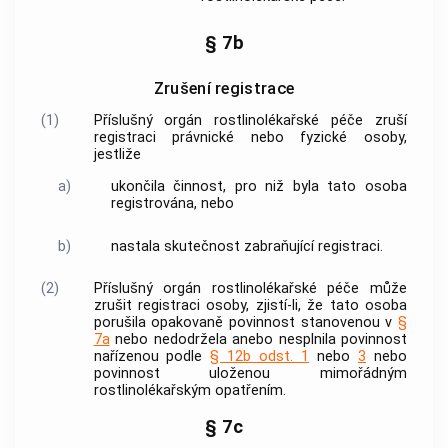
§ 7b
Zrušení registrace
(1)
Příslušný orgán rostlinolékařské péče zruší
registraci právnické nebo fyzické osoby,
jestliže
a)
ukončila činnost, pro niž byla tato osoba
registrována, nebo
b)
nastala skutečnost zabraňující registraci.
(2)
Příslušný orgán rostlinolékařské péče může
zrušit registraci osoby, zjistí-li, že tato osoba
porušila opakovaně povinnost stanovenou v
§
7a
nebo nedodržela anebo nesplnila povinnost
nařízenou podle
§ 12b odst. 1
nebo
3
nebo
povinnost uloženou mimořádným
rostlinolékařským opatřením.
§ 7c