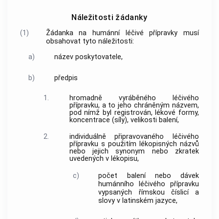
Náležitosti žádanky
(1)
Žádanka na humánní
léčivé přípravky
musí
obsahovat tyto náležitosti:
a)
název poskytovatele,
b)
předpis
1.
hromadně vyráběného léčivého
přípravku
, a to jeho chráněným názvem,
pod nímž byl registrován, lékové formy,
koncentrace (síly), velikosti balení,
2.
individuálně připravovaného
léčivého
přípravku
s použitím lékopisných názvů
nebo jejich synonym nebo zkratek
uvedených v lékopisu,
c)
počet balení nebo dávek
humánního
léčivého přípravku
vypsaných římskou číslicí a
slovy v latinském jazyce,