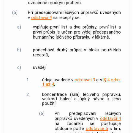
označené modrým pruhem.
(5)
Při předepisování
léčivých přípravků
uvedených
v
odstavci 4
na recepty se
a)
vyplňuje první list a dva průpisy; první list a
první průpis je určen pro výdej předepsaného
humánního
léčivého přípravku
v lékárně,
b)
ponechává druhý průpis v bloku použitých
receptů,
c)
uvádějí
1.
údaje uvedené v
odstavci 3
a v
§ 4 odst.
1 až 4
,
2.
koncentrace (síla)
léčivého přípravku
,
velikost balení a úplný návod k jeho
použití.
(6)
Při předepisování
léčivých
přípravků
uvedených v
odstavci 4
na žádanku se postupuje
obdobně podle
odstavce 5
s tím,