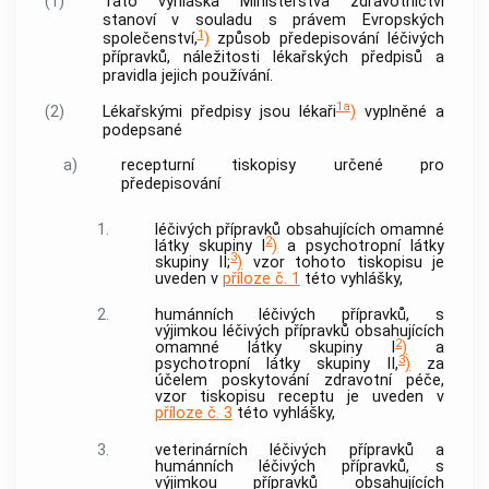
(1)
Tato vyhláška Ministerstva zdravotnictví
stanoví v souladu s právem Evropských
1
společenství,
)
způsob předepisování
léčivých
přípravků
, náležitosti
lékařských předpisů
a
pravidla jejich používání.
1a
(2)
Lékařskými předpisy
jsou lékaři
)
vyplněné a
podepsané
a)
recepturní tiskopisy určené pro
předepisování
1.
léčivých přípravků
obsahujících omamné
2
látky
skupiny I
)
a psychotropní
látky
3
skupiny II;
)
vzor tohoto tiskopisu je
uveden v
příloze č. 1
této vyhlášky,
2.
humánních léčivých přípravků
, s
výjimkou
léčivých přípravků
obsahujících
2
omamné
látky
skupiny I
)
a
3
psychotropní
látky
skupiny II,
)
za
účelem poskytování zdravotní péče,
vzor tiskopisu receptu je uveden v
příloze č. 3
této vyhlášky,
3.
veterinárních léčivých přípravků
a
humánních léčivých přípravků
, s
výjimkou přípravků obsahujících