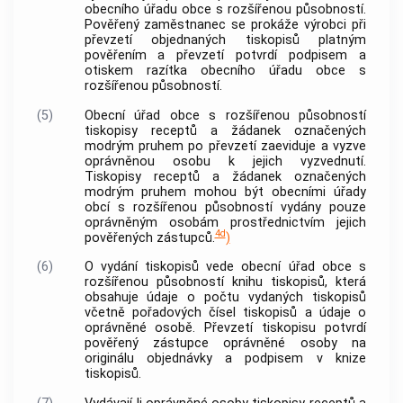
obecního úřadu
obce
s rozšířenou působností.
Pověřený zaměstnanec se prokáže výrobci při
převzetí objednaných tiskopisů platným
pověřením a převzetí potvrdí podpisem a
otiskem razítka obecního úřadu
obce
s
rozšířenou působností.
(5)
Obecní úřad
obce
s rozšířenou působností
tiskopisy receptů a žádanek označených
modrým pruhem po převzetí zaeviduje a vyzve
oprávněnou osobu k jejich vyzvednutí.
Tiskopisy receptů a žádanek označených
modrým pruhem mohou být obecními úřady
obcí
s rozšířenou působností vydány pouze
oprávněným osobám prostřednictvím jejich
4d
pověřených zástupců.
)
(6)
O vydání tiskopisů vede obecní úřad
obce
s
rozšířenou působností knihu tiskopisů, která
obsahuje údaje o počtu vydaných tiskopisů
včetně pořadových čísel tiskopisů a údaje o
oprávněné osobě. Převzetí tiskopisu potvrdí
pověřený zástupce oprávněné osoby na
originálu objednávky a podpisem v knize
tiskopisů.