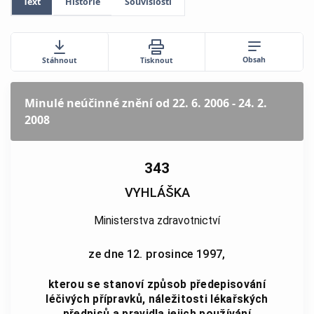
Text
Historie
Souvislosti
Obsah
Stáhnout
Tisknout
Minulé neúčinné znění
od 22. 6. 2006 - 24. 2.
2008
343
VYHLÁŠKA
Ministerstva zdravotnictví
ze dne 12. prosince 1997,
kterou se stanoví způsob předepisování
léčivých přípravků, náležitosti lékařských
předpisů a pravidla jejich používání