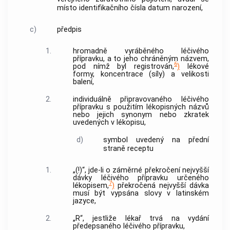
místo identifikačního čísla datum narození,
c)
předpis
1.
hromadně vyráběného léčivého
přípravku
, a to jeho chráněným názvem,
6
pod nímž byl registrován,
)
lékové
formy, koncentrace (síly) a velikosti
balení,
2.
individuálně připravovaného
léčivého
přípravku
s použitím lékopisných názvů
nebo jejich synonym nebo zkratek
uvedených v lékopisu,
d)
symbol uvedený na přední
straně receptu
1.
„(!)“, jde-li o záměrné překročení nejvyšší
dávky
léčivého přípravku
určeného
7
lékopisem,
)
překročená nejvyšší dávka
musí být vypsána slovy v latinském
jazyce,
2.
„R“, jestliže lékař trvá na vydání
předepsaného
léčivého přípravku
,