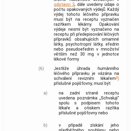
odstavci 3
, dále uvedeny údaje o
počtu opakovaných výdejů. Každý
výdej tohoto
léčivého přípravku
musí být na receptu vyznačen
razítkem lékárny. Opakování
výdeje nesmí být vyznačeno na
receptu při předepisování
léčivých
přípravků
obsahujících omamné
látky
, psychotropní
látky
, efedrin
nebo pseudoefedrin v množství
větším než 30 mg v jednotce
lékové formy.
(6)
Jestliže úhrada
humánního
léčivého přípravku
je vázána na
5
schválení revizním lékařem
)
příslušné pojišťovny, musí být
a)
na zadní straně receptu
uvedena poznámka „Schvaluji“
spolu s podpisem tohoto
lékaře a otiskem razítka
příslušné pojišťovny nebo
b)
v případě získání jeho
předběžného souhlasu nebo