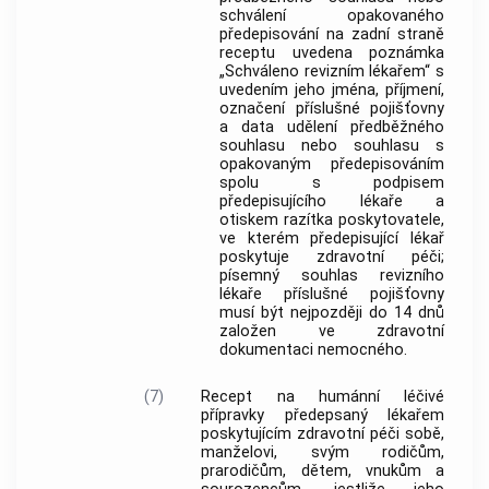
schválení opakovaného
předepisování na zadní straně
receptu uvedena poznámka
„Schváleno revizním lékařem“ s
uvedením jeho jména, příjmení,
označení příslušné pojišťovny
a data udělení předběžného
souhlasu nebo souhlasu s
opakovaným předepisováním
spolu s podpisem
předepisujícího lékaře a
otiskem razítka poskytovatele,
ve kterém předepisující lékař
poskytuje zdravotní péči;
písemný souhlas revizního
lékaře příslušné pojišťovny
musí být nejpozději do 14 dnů
založen ve zdravotní
dokumentaci nemocného.
(7)
Recept na
humánní léčivé
přípravky
předepsaný lékařem
poskytujícím zdravotní péči sobě,
manželovi, svým rodičům,
prarodičům, dětem, vnukům a