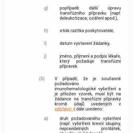
g)
popřípadě další úpravu
transfúzního přípravku
(např.
deleukotizace, ozáření apod.),
h)
otisk razítka poskytovatele,
i)
datum vystavení žádanky,
j)
jméno, příjmení a podpis lékaře,
který požaduje
transfúzní
přípravek
.
(5)
V případě, že je současně
požadováno
imunohematologické vyšetření a
je přiložen vzorek, musí být na
žádance na
transfúzní přípravky
kromě údajů uvedených v
odstavci 4
dále uvedeno:
a)
druh požadovaného vyšetření
(např. vyšetření krevní skupiny,
nepravidelných protilátek,