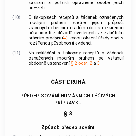
záznam a potvrdí oprávněné osobě jejich
převzetí.
(10)
O tiskopisech receptů a žádanek označených
modrým pruhem včetně jejich průpisů,
vrácených obecním úřadům
obcí
s rozšířenou
působností z důvodů uvedených ve zvláštním
4e
právním předpisu
)
vedou obecní úřady
obcí
s
rozšířenou působností evidenci.
(11)
Na nakládání s tiskopisy receptů a žádanek
označených modrým pruhem se vztahují
obdobně ustanovení
§ 2 odst. 2
a
3.
ČÁST DRUHÁ
PŘEDEPISOVÁNÍ HUMÁNNÍCH LÉČIVÝCH
PŘÍPRAVKŮ
§ 3
Způsob předepisování