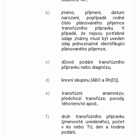
b)
jméno, příjmení, datum
narození, popřípadě rodné
číslo plánovaného příjemce
transfúzního přípravku
. V
případě, že nejsou potřebné
údaje známy, musí být uveden
údaj jednoznačně identifikující
plánovaného příjemce,
c)
důvod podání
transfúzního
přípravku
nebo diagnózu,
d)
krevní skupinu [ABO a Rh(D)],
e)
transfúzní anamnézu:
předchozí transfúze, porody,
těhotenství apod.,
f)
druh
transfúzního přípravku
(jmenovitě uvedeného), počet
v ks nebo TU, den a hodina
podání,