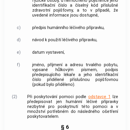
fyzické osoby, u nemocného pojištěnce jeho
identifikační číslo a číselný kód příslušné
zdravotní pojišťovny, a to v případě, že
uvedené informace jsou dostupné,
c)
předpis humánního
léčivého přípravku
,
d)
návod k použití
léčivého přípravku
,
e)
datum vystavení,
f)
jméno, příjmení a adresu trvalého pobytu,
vypsané hůlkovým písmem, podpis
předepisujícího lékaře a jeho identifikační
číslo přidělené příslušnou pojišťovnou
(pokud bylo přiděleno).
(2)
Při poskytování pomoci podle
odstavce 1
lze
předepisovat jen humánní
léčivé přípravky
nezbytné pro poskytnutí této pomoci a v
množství potřebném do následného ošetření
poskytovatelem.
§ 6