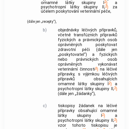
2
omamné
látky
skupiny I
)
a
3
psychotropní
látky
skupiny II,
)
za
účelem poskytování veterinární péče,
(dále jen „recepty“),
b)
objednávky
léčivých přípravků
,
včetně
transfúzních přípravků
fyzických a právnických osob
oprávněných poskytovat
zdravotní péči (dále jen
„poskytovatel“) a fyzických
nebo právnických osob
oprávněných vykonávat
4
veterinární činnosti
)
na
léčivé
přípravky
, s výjimkou
léčivých
přípravků
obsahujících
2
omamné
látky
skupiny I
)
a
3
psychotropní
látky
skupiny II,
)
(dále jen „žádanky“),
c)
tiskopisy žádanek na léčivé
přípravky obsahující omamné
2
látky
skupiny I
)
a
3
psychotropní
látky
skupiny II;
)
vzor tohoto tiskopisu je