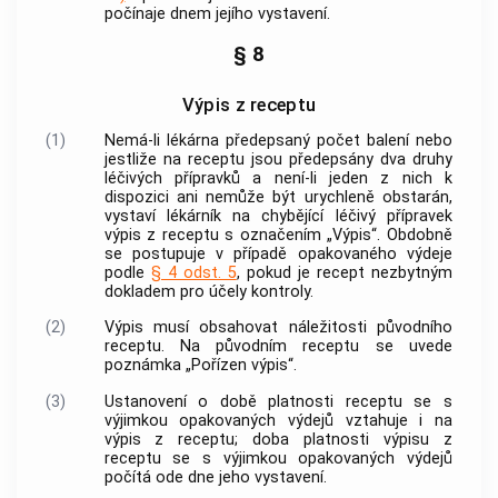
počínaje dnem jejího vystavení.
§ 8
Výpis z receptu
(1)
Nemá-li lékárna předepsaný počet balení nebo
jestliže na receptu jsou předepsány dva druhy
léčivých přípravků
a není-li jeden z nich k
dispozici ani nemůže být urychleně obstarán,
vystaví lékárník na chybějící
léčivý přípravek
výpis z receptu s označením „Výpis“. Obdobně
se postupuje v případě opakovaného výdeje
podle
§ 4 odst. 5
, pokud je recept nezbytným
dokladem pro účely
kontroly
.
(2)
Výpis musí obsahovat náležitosti původního
receptu. Na původním receptu se uvede
poznámka „Pořízen výpis“.
(3)
Ustanovení o době platnosti receptu se s
výjimkou opakovaných výdejů vztahuje i na
výpis z receptu; doba platnosti výpisu z
receptu se s výjimkou opakovaných výdejů
počítá ode dne jeho vystavení.