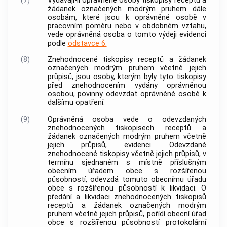
(7)
Vydávají-li oprávněné osoby tiskopisy receptů a
žádanek označených modrým pruhem dále
osobám, které jsou k oprávněné osobě v
pracovním poměru nebo v obdobném vztahu,
vede oprávněná osoba o tomto výdeji evidenci
podle
odstavce 6.
(8)
Znehodnocené tiskopisy receptů a žádanek
označených modrým pruhem včetně jejich
průpisů, jsou osoby, kterým byly tyto tiskopisy
před znehodnocením vydány oprávněnou
osobou, povinny odevzdat oprávněné osobě k
dalšímu opatření.
(9)
Oprávněná osoba vede o odevzdaných
znehodnocených tiskopisech receptů a
žádanek označených modrým pruhem včetně
jejich průpisů, evidenci. Odevzdané
znehodnocené tiskopisy včetně jejich průpisů, v
termínu sjednaném s místně příslušným
obecním úřadem
obce
s rozšířenou
působností, odevzdá tomuto obecnímu úřadu
obce
s rozšířenou působností k likvidaci. O
předání a likvidaci znehodnocených tiskopisů
receptů a žádanek označených modrým
pruhem včetně jejich průpisů, pořídí obecní úřad
obce
s rozšířenou působností protokolární