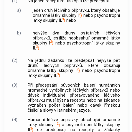
(1)
Na jeden recepturní tiskopis lze předepsat
a)
jeden druh
léčivého přípravku
, který obsahuje
2
omamné
látky
skupiny I
)
nebo psychotropní
3
látky
skupiny II,
)
nebo
b)
nejvýše dva druhy ostatních
léčivých
přípravků
, jestliže neobsahují omamné látky
2
skupiny I
)
nebo psychotropní látky skupiny
3
II.
)
(2)
Na jednu žádanku lze předepsat nejvýše pět
druhů
léčivých přípravků
, které obsahují
2
omamné
látky
skupiny I
)
nebo psychotropní
3
látky
skupiny II.
)
(3)
Při předepsání původních balení humánních
hromadně vyráběných léčivých přípravků
nebo
dávek individuálně připravovaného
léčivého
přípravku
musí být na receptu nebo na žádance
vyznačen počet balení nebo dávek římskou
číslicí a slovy v latinském jazyce.
(4)
Humánní
léčivé přípravky
obsahující omamné
2
látky skupiny I
)
a psychotropní látky skupiny
3
II
)
se předepisují na recepty a žádanky