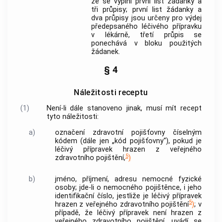
že se vyplní první list žádanky a
tři průpisy; první list žádanky a
dva průpisy jsou určeny pro výdej
předepsaného
léčivého přípravku
v lékárně, třetí průpis se
ponechává v bloku použitých
žádanek.
§ 4
Náležitosti receptu
(1)
Není-li dále stanoveno jinak, musí mít recept
tyto náležitosti:
a)
označení zdravotní pojišťovny číselným
kódem (dále jen „kód pojišťovny“), pokud je
léčivý přípravek
hrazen z veřejného
5
zdravotního pojištění,
)
b)
jméno, příjmení, adresu nemocné fyzické
osoby; jde-li o nemocného pojištěnce, i jeho
identifikační číslo, jestliže je
léčivý přípravek
5
hrazen z veřejného zdravotního pojištění
)
; v
případě, že
léčivý přípravek
není hrazen z
veřejného zdravotního pojištění, uvádí se