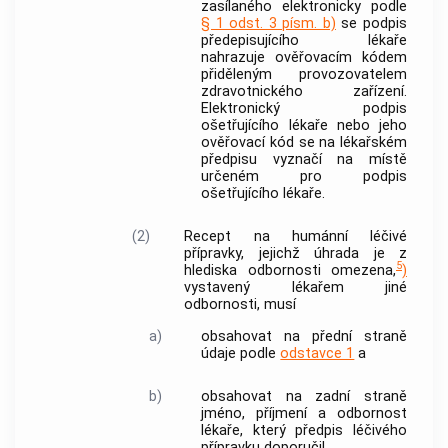
zasílaného elektronicky podle
§ 1 odst. 3 písm. b)
se podpis
předepisujícího lékaře
nahrazuje ověřovacím kódem
přiděleným provozovatelem
zdravotnického zařízení.
Elektronický podpis
ošetřujícího lékaře nebo jeho
ověřovací kód se na
lékařském
předpisu
vyznačí na místě
určeném pro podpis
ošetřujícího lékaře.
(2)
Recept na
humánní léčivé
přípravky
, jejichž úhrada je z
5
hlediska odbornosti omezena,
)
vystavený lékařem jiné
odbornosti, musí
a)
obsahovat na přední straně
údaje podle
odstavce 1
a
b)
obsahovat na zadní straně
jméno, příjmení a odbornost
lékaře, který předpis
léčivého
přípravku
doporučil.