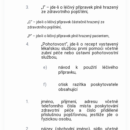
3.
„I“ – jde-li o
léčivý přípravek
plně hrazený
ze zdravotního pojištění,
„C“ – jde-li o
léčivý přípravek
částečně hrazený ze
zdravotního pojištění,
„P“ – jde-li o
léčivý přípravek
plně hrazený pacientem,
4.
„Pohotovost“, jde-li o recept vystavený
lékařskou službou první pomoci včetně
zubní péče nebo ústavní pohotovostní
službou,
e)
návod k použití
léčivého
přípravku
,
f)
otisk razítka poskytovatele
obsahující
1.
jméno, příjmení, adresu včetně
telefonního čísla místa poskytování
zdravotní péče a číslo přidělené
příslušnou pojišťovnou, jestliže jde o
fyzickou osobu,
2.
název (obchodní jméno), sídlo včetně