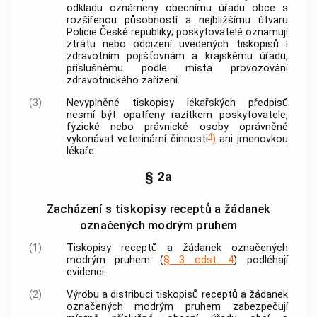
odkladu oznámeny obecnímu úřadu
obce
s
rozšířenou působností a nejbližšímu útvaru
Policie České republiky; poskytovatelé oznamují
ztrátu nebo odcizení uvedených tiskopisů i
zdravotním pojišťovnám a krajskému úřadu,
příslušnému podle místa provozování
zdravotnického zařízení.
(3)
Nevyplněné tiskopisy lékařských předpisů
nesmí být opatřeny razítkem poskytovatele,
fyzické nebo právnické osoby oprávněné
4
vykonávat veterinární činnosti
)
ani jmenovkou
lékaře.
§ 2a
Zacházení s tiskopisy receptů a žádanek
označených modrým pruhem
(1)
Tiskopisy receptů a žádanek označených
modrým pruhem (
§ 3 odst. 4
) podléhají
evidenci.
(2)
Výrobu a distribuci tiskopisů receptů a žádanek
označených modrým pruhem zabezpečují