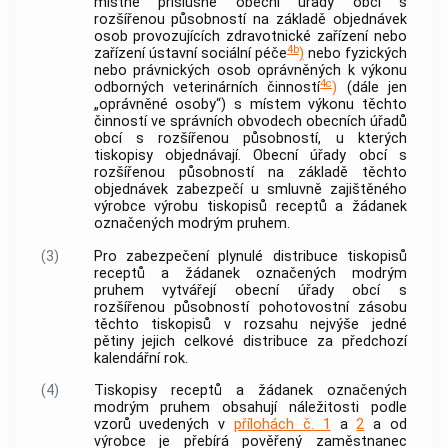
místně příslušné obecní úřady
obcí
s
rozšířenou působností na základě objednávek
osob provozujících zdravotnické zařízení nebo
4b
zařízení ústavní sociální péče
)
nebo fyzických
nebo právnických osob oprávněných k výkonu
4c
odborných veterinárních činností
)
(dále jen
„oprávněné osoby“) s místem výkonu těchto
činností ve správních obvodech obecních úřadů
obcí
s rozšířenou působností, u kterých
tiskopisy objednávají. Obecní úřady
obcí
s
rozšířenou působností na základě těchto
objednávek zabezpečí u smluvně zajištěného
výrobce výrobu tiskopisů receptů a žádanek
označených modrým pruhem.
(3)
Pro zabezpečení plynulé distribuce tiskopisů
receptů a žádanek označených modrým
pruhem vytvářejí obecní úřady
obcí
s
rozšířenou působností pohotovostní zásobu
těchto tiskopisů v rozsahu nejvýše jedné
pětiny jejich celkové distribuce za předchozí
kalendářní rok.
(4)
Tiskopisy receptů a žádanek označených
modrým pruhem obsahují náležitosti podle
vzorů uvedených v
přílohách č. 1
a
2
a od
výrobce je přebírá pověřený zaměstnanec