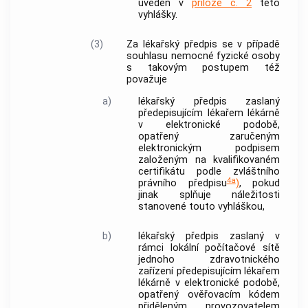
uveden v
příloze č. 2
této
vyhlášky.
(3)
Za
lékařský předpis
se v případě
souhlasu nemocné fyzické osoby
s takovým postupem též
považuje
a)
lékařský předpis
zaslaný
předepisujícím lékařem lékárně
v elektronické podobě,
opatřený zaručeným
elektronickým podpisem
založeným na kvalifikovaném
certifikátu podle zvláštního
4a
právního předpisu
)
, pokud
jinak splňuje náležitosti
stanovené touto vyhláškou,
b)
lékařský předpis
zaslaný v
rámci lokální počítačové sítě
jednoho zdravotnického
zařízení předepisujícím lékařem
lékárně v elektronické podobě,
opatřený ověřovacím kódem
přiděleným provozovatelem