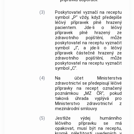
(3)
Poskytovatel vyznačí na receptu
symbol „P“ vždy, když předepíše
léčivý přípravek
plně hrazený
pacientem. Jde-li o
léčivý
přípravek
plně hrazený ze
zdravotního pojištění, může
poskytovatel na receptu vyznačit
symbol „I“, a jde-li o
léčivý
přípravek
částečně hrazený ze
zdravotního pojištění, může
poskytovatel na receptu vyznačit
symbol „C“.
(4)
Na účet Ministerstva
zdravotnictví se předepisují
léčivé
přípravky
na recept označený
poznámkou „MZ ČR“, pokud
taková úhrada vyplývá pro
Ministerstvo zdravotnictví z
mezinárodní smlouvy.
(5)
Jestliže výdej
humánního
léčivého přípravku
se má
opakovat, musí být na receptu,
kromě náležitostí uvedených v