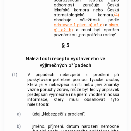
sourozencům, jestliže jeho
odbornost zaručuje Česká
lékařská komora nebo Česká
7a
stomatologická komora,
)
obsahuje náležitosti podle
odstavce 1 písm. a) až e)
a
písm.
g) až h)
a musí být opatřen
poznámkou „pro potřebu rodiny“.
§ 5
Náležitosti receptu vystaveného ve
výjimečných případech
(1)
V případech nebezpečí z prodlení při
poskytování potřebné pomoci fyzické osobě,
která je v nebezpečí smrti nebo jeví známky
vážné poruchy zdraví, může být
léčivý přípravek
předepsán výjimečně i na jiném vhodném nosiči
informace, který musí obsahovat tyto
náležitosti:
a)
údaj „Nebezpečí z prodlení“,
b)
jméno, příjmení, datum narození nemocné