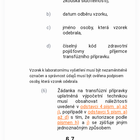
zkouška slučitelnosti),
b)
datum odběru vzorku,
c)
jméno osoby, která vzorek
odebrala,
d)
číselný kód zdravotní
pojišťovny příjemce
transfúzního přípravku
.
Vzorek k laboratornímu vyšetření musí být nezaměnitelně
označen a správnost údajů musí být ověřena podpisem
osoby, která vzorek odebrala.
(6)
Žádanka na
transfúzní přípravky
uplatněná výpočetní technikou
musí obsahovat náležitosti
uvedené v
odstavci 4 písm. a) až
j)
, popřípadě v
odstavci 5 písm. a)
až d)
s tím, že autorizace podle
písmen h)
a
j)
se zjišťuje jiným
jednoznačným způsobem.
§ 7