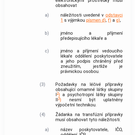
elektronickými prostředky musí
obsahovat
a)
náležitosti uvedené v
odstavci
1
s výjimkou
písmen d)
,
f)
a
g)
,
b)
jméno a příjmení
předepisujícího lékaře a
c)
jméno a příjmení vedoucího
lékaře oddělení poskytovatele
a jeho podpis chráněný před
zneužitím, jestliže je
právnickou osobou.
(3)
Požadavky na léčivé přípravky
obsahující omamné látky skupiny
2
I
)
a psychotropní látky skupiny
3
II
)
nesmí být uplatněny
výpočetní technikou.
(4)
Žádanka na
transfúzní přípravky
musí obsahovat tyto náležitosti:
a)
název poskytovatele, IČO,
oddělení, IČP,