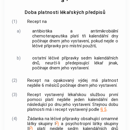
Doba platnosti lékařských předpisů
(1)
Recept na
a)
antibiotika a antimikrobiální
chemoterapeutika platí tři kalendářní dny
počínaje dnem jeho vystavení, pokud nejde o
léčivé přípravky
pro místní použití,
b)
ostatní léčivé přípravky sedm kalendářních
dnů, neurčí-li předepisující lékař jinak,
počínaje dnem jeho vystavení.
(2)
Recept na opakovaný výdej má platnost
nejdéle 6 měsíců počínaje dnem jeho vystavení.
(3)
Recept vystavený lékařskou službou první
pomoci platí nejdéle jeden kalendářní den
následující po dnu jeho vystavení. Stejnou dobu
platnosti má i recept vystavený podle
§ 5
.
(4)
Žádanka na léčivé přípravky obsahující omamné
2
látky
skupiny I
)
a psychotropní
látky
skupiny
3
II
)
platí nejdéle sedm kalendářních dnů