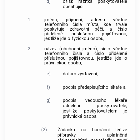
d)
otisk razítka poskytovatele
obsahující
1.
jméno, příjmení, adresu včetně
telefonního čísla místa, kde trvale
poskytuje zdravotní péči, a číslo
přidělené příslušnou pojišťovnou,
jestliže jde o fyzickou osobu,
2.
název (obchodní jméno), sídlo včetně
telefonního čísla a číslo přidělené
příslušnou pojišťovnou, jestliže jde o
právnickou osobu,
e)
datum vystavení,
f)
podpis předepisujícího lékaře a
g)
podpis vedoucího lékaře
oddělení poskytovatele,
jestliže poskytovatelem je
právnická osoba.
(2)
Žádanka na humánní léčivé
přípravky uplatněná