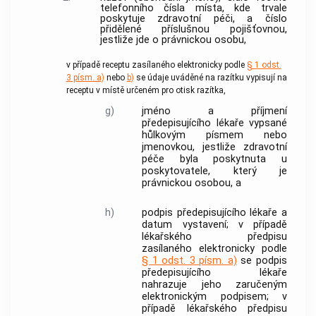
telefonního čísla místa, kde trvale
poskytuje zdravotní péči, a číslo
přidělené příslušnou pojišťovnou,
jestliže jde o právnickou osobu,
v případě receptu zasílaného elektronicky podle
§ 1 odst.
3 písm. a)
nebo
b)
se údaje uváděné na razítku vypisují na
receptu v místě určeném pro otisk razítka,
g)
jméno a příjmení
předepisujícího lékaře vypsané
hůlkovým písmem nebo
jmenovkou, jestliže zdravotní
péče byla poskytnuta u
poskytovatele, který je
právnickou osobou, a
h)
podpis předepisujícího lékaře a
datum vystavení; v případě
lékařského předpisu
zasílaného elektronicky podle
§ 1 odst. 3 písm. a)
se podpis
předepisujícího lékaře
nahrazuje jeho zaručeným
elektronickým podpisem
; v
případě
lékařského předpisu