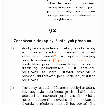
zdravotnického zařízení,
zabezpečujícím recept proti
jeho zneužití, pokud jinak
splňuje náležitosti stanovené
touto vyhláškou.
§ 2
Zacházení s tiskopisy lékařských předpisů
(1)
Poskytovatelé, veterinární lékaři, fyzické osoby
a právnické osoby oprávněné vykonávat
4
veterinární činnosti
)
si zajišťují tiskopisy
receptů uvedené v
§ 1 písm. a) bodech 2
a
3
u
osob, které jsou oprávněny k jejich výrobě a
distribuci; poskytovatelé i u zdravotní
pojišťovny, se kterou uzavřeli smlouvu o
poskytování zdravotní péče, (dále jen „příslušná
pojišťovna“).
(2)
Tiskopisy receptů a žádanek musí být ukládány
tak, aby bylo zabráněno jejich ztrátě nebo
odcizení a možnosti jejich zneužití. Ztráta
nebo odcizení nevyplněného tiskopisu
lékařského předpisu
musí být bez zbytečného