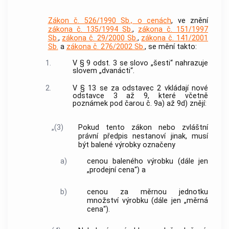
Zákon č. 526/1990 Sb., o cenách
, ve znění
zákona č. 135/1994 Sb.
,
zákona č. 151/1997
Sb.
,
zákona č. 29/2000 Sb.
,
zákona č. 141/2001
Sb.
a
zákona č. 276/2002 Sb.
, se mění takto:
1.
V § 9 odst. 3 se slovo „šesti“ nahrazuje
slovem „dvanácti“.
2.
V § 13 se za odstavec 2 vkládají nové
odstavce 3 až 9, které včetně
poznámek pod čarou č. 9a) až 9d) znějí:
„(3)
Pokud tento zákon nebo zvláštní
právní předpis nestanoví jinak, musí
být balené výrobky označeny
a)
cenou baleného výrobku (dále jen
„prodejní cena“) a
b)
cenou za měrnou jednotku
množství výrobku (dále jen „měrná
cena“).