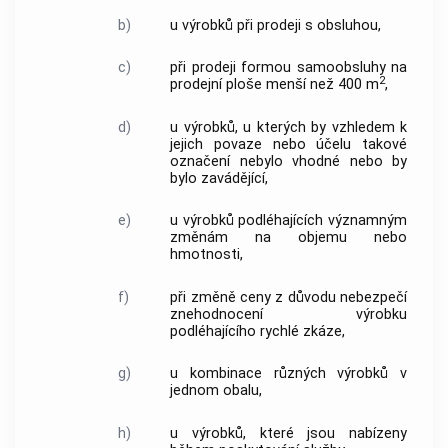
b)
u výrobků při prodeji s obsluhou,
c)
při prodeji formou samoobsluhy na
2
prodejní ploše menší než 400 m
,
d)
u výrobků, u kterých by vzhledem k
jejich povaze nebo účelu takové
označení nebylo vhodné nebo by
bylo zavádějící,
e)
u výrobků podléhajících významným
změnám na objemu nebo
hmotnosti,
f)
při změně ceny z důvodu nebezpečí
znehodnocení výrobku
podléhajícího rychlé zkáze,
g)
u kombinace různých výrobků v
jednom obalu,
h)
u výrobků, které jsou nabízeny