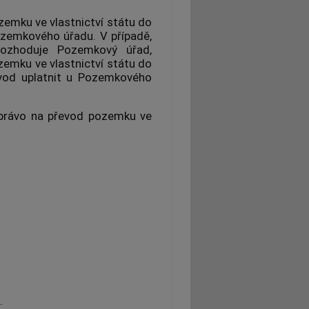
emku ve vlastnictví státu do
ozemkového úřadu. V případě,
ozhoduje Pozemkový úřad,
emku ve vlastnictví státu do
evod uplatnit u Pozemkového
 právo na převod pozemku ve
.