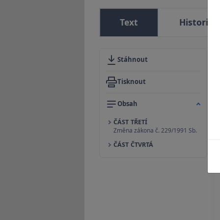
Text
Historie
Stáhnout
Tisknout
Obsah
ČÁST TŘETÍ
Změna zákona č. 229/1991 Sb.
ČÁST ČTVRTÁ