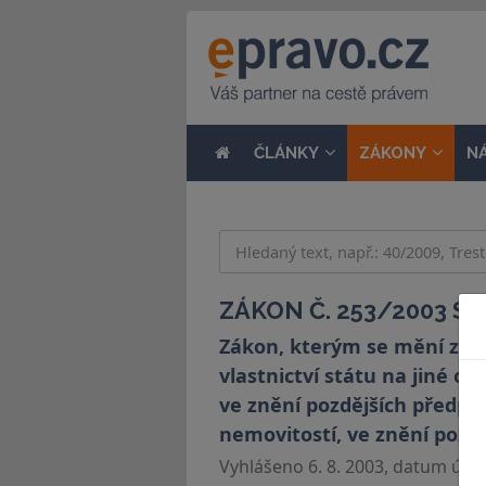
ČLÁNKY
ZÁKONY
N
ZÁKON Č. 253/2003 SB
Zákon, kterým se mění zák
vlastnictví státu na jiné 
ve znění pozdějších předpis
nemovitostí, ve znění pozdě
Vyhlášeno 6. 8. 2003, datum účinn