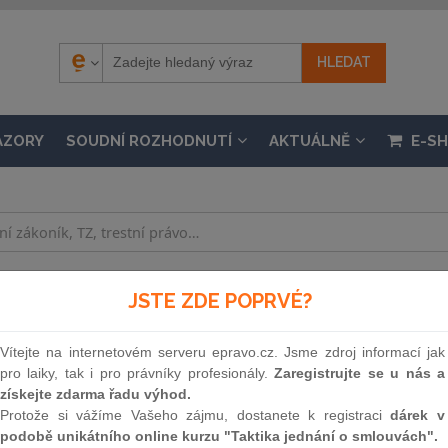
ÁZORY
SOUDNÍ ROZHODNUTÍ
AKTUÁLNĚ
E-S
.
JSTE ZDE POPRVÉ?
on č. 95/1999 Sb., o podmínkách převodu zeměděls
osoby a o změně zákona č. 569/1991 Sb., o Pozemko
Vítejte na internetovém serveru epravo.cz. Jsme zdroj informací jak
ů, a zákona č. 357/1992 Sb., o dani dědické, dani d
pro laiky, tak i pro právníky profesionály.
Zaregistrujte se u nás a
získejte zdarma řadu výhod.
jších předpisů, ve znění zákona č. 253/2001 Sb., a
Protože si vážíme Vašeho zájmu, dostanete k registraci
dárek v
osti 1. 1. 2013, částka 86 / 2003
podobě unikátního online kurzu "Taktika jednání o smlouvách".