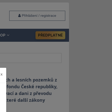
Přihlášení / registrace
HOP
PŘEDPLATNÉ
x
kých a lesních pozemků z
vém fondu České republiky,
arovací a dani z převodu
 některé další zákony