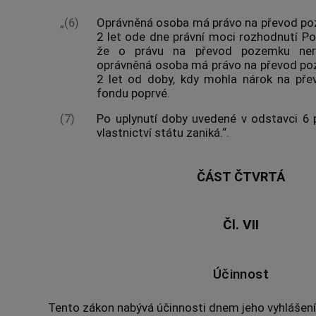
„(6)
Oprávněná osoba má právo na převod poz
2 let ode dne právní moci rozhodnutí P
že o právu na převod pozemku ner
oprávněná osoba má právo na převod poz
2 let od doby, kdy mohla nárok na př
fondu poprvé.
(7)
Po uplynutí doby uvedené v odstavci 6
vlastnictví státu zaniká.“.
ČÁST ČTVRTÁ
Čl. VII
Účinnost
Tento zákon nabývá účinnosti dnem jeho vyhlášení