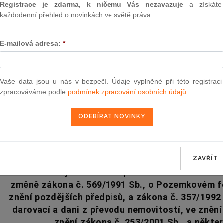
Registrace je zdarma, k ničemu Vás nezavazuje
a získáte
každodenní přehled o novinkách ve světě práva.
Souvislosti
E-mailová adresa:
*
Aktuální znění
od 1. 1. 2013
Vaše data jsou u nás v bezpečí. Údaje vyplněné při této registraci
zpracováváme podle
podmínek zpracování osobních údajů
253
ZÁKON
ze dne 22. července 200
kterým se mění zákon č. 95/1999 Sb., o 
ZAVŘÍT
zemědělských a lesních pozemků z vlastnictví 
změně zákona č. 569/1991 Sb., o Pozemkovém fo
znění pozdějších předpisů, a zákona č. 357/1992 
darovací a dani z převodu nemovitostí, ve znění
znění zákona č. 253/2001 Sb., a někte