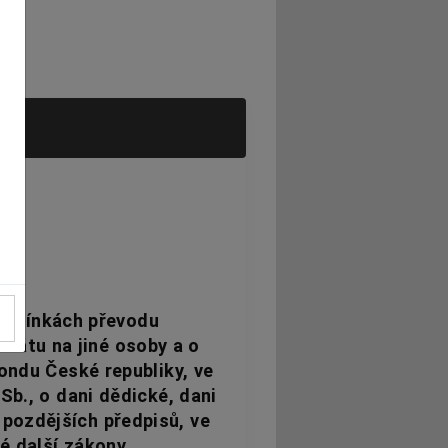
3,
podmínkách převodu
státu na jiné osoby a o
ndu České republiky, ve
Sb., o dani dědické, dani
 pozdějších předpisů, ve
ré další zákony