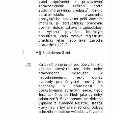
vydal oprávnění k provozování
zdravotnického zařízení podle
3
zvláštního právního předpisu
), jde-li o
zdravotnického pracovníka
poskytujícího zdravotní péči vlastním
jménem, je zdravotnický pracovník
povinen doložit zdravotní způsobilost
k výkonu povolání lékařským
posudkem, který vydává registrující
praktický lékař nebo lékař závodní
preventivní péče.“.
2.
V § 3 odstavec 3 zní:
„(3)
Za bezúhonného se pro účely tohoto
zákona považuje ten, kdo nebyl
pravomocně odsouzen k
nepodmíněnému trestu odnětí
svobody pro úmyslný trestný čin
spáchaný v souvislosti s
poskytováním zdravotní péče, nebo
ten, na něhož se hledí, jako by nebyl
4
odsouzen
). Bezúhonnost se dokládá
výpisem z evidence Rejstříku trestů,
který nesmí být starší 90 dnů. Doklad
o bezúhonnosti se vyžaduje vždy před