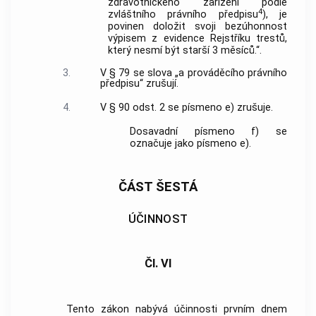
zdravotnického zařízení podle
4
zvláštního právního předpisu
), je
povinen doložit svoji bezúhonnost
výpisem z evidence Rejstříku trestů,
který nesmí být starší 3 měsíců.“.
3.
V § 79 se slova „a prováděcího právního
předpisu“ zrušují.
4.
V § 90 odst. 2 se písmeno e) zrušuje.
Dosavadní písmeno f) se
označuje jako písmeno e).
ČÁST ŠESTÁ
ÚČINNOST
Čl. VI
Tento zákon nabývá účinnosti prvním dnem