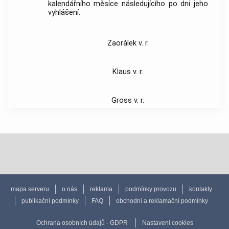
kalendářního měsíce následujícího po dni jeho
vyhlášení.
Zaorálek v. r.
Klaus v. r.
Gross v. r.
mapa serveru
o nás
reklama
podmínky provozu
kontakty
publikační podmínky
FAQ
obchodní a reklamační podmínky
Ochrana osobních údajů - GDPR
Nastavení cookies