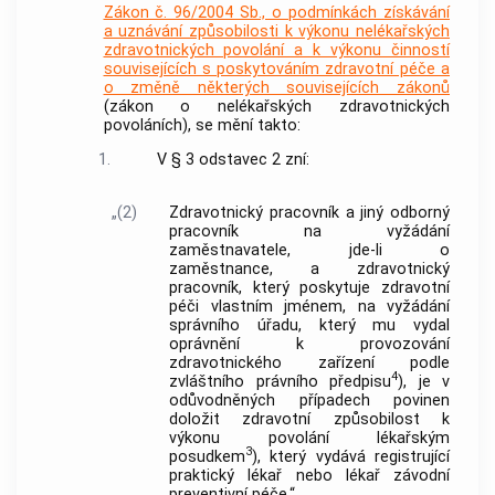
Zákon č. 96/2004 Sb., o podmínkách získávání
a uznávání způsobilosti k výkonu nelékařských
zdravotnických povolání a k výkonu činností
souvisejících s poskytováním zdravotní péče a
o změně některých souvisejících zákonů
(zákon o nelékařských zdravotnických
povoláních), se mění takto:
1.
V § 3 odstavec 2 zní:
„(2)
Zdravotnický pracovník a jiný odborný
pracovník na vyžádání
zaměstnavatele, jde-li o
zaměstnance, a zdravotnický
pracovník, který poskytuje zdravotní
péči vlastním jménem, na vyžádání
správního úřadu, který mu vydal
oprávnění k provozování
zdravotnického zařízení podle
4
zvláštního právního předpisu
), je v
odůvodněných případech povinen
doložit zdravotní způsobilost k
výkonu povolání lékařským
3
posudkem
), který vydává registrující
praktický lékař nebo lékař závodní
preventivní péče.“.