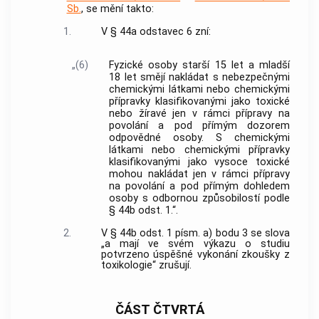
Sb.
, se mění takto:
1.
V § 44a odstavec 6 zní:
„(6)
Fyzické osoby starší 15 let a mladší
18 let smějí nakládat s nebezpečnými
chemickými látkami nebo chemickými
přípravky klasifikovanými jako toxické
nebo žíravé jen v rámci přípravy na
povolání a pod přímým dozorem
odpovědné osoby. S chemickými
látkami nebo chemickými přípravky
klasifikovanými jako vysoce toxické
mohou nakládat jen v rámci přípravy
na povolání a pod přímým dohledem
osoby s odbornou způsobilostí podle
§ 44b odst. 1.“.
2.
V § 44b odst. 1 písm. a) bodu 3 se slova
„a mají ve svém výkazu o studiu
potvrzeno úspěšné vykonání zkoušky z
toxikologie“ zrušují.
ČÁST ČTVRTÁ