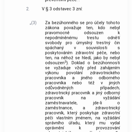
2.
V § 3 odstavec 3 zní:
„(3)
Za bezúhonného se pro účely tohoto
zákona považuje ten, kdo nebyl
pravomocně odsouzen k
nepodmíněnému trestu odnětí
svobody pro úmyslný trestný čin
spáchaný v souvislosti s
poskytováním zdravotní péče, nebo
ten, na něhož se hledí, jako by nebyl
5
odsouzen
). Doklad o bezúhonnosti
se vyžaduje vždy před zahájením
výkonu povolání zdravotnického
pracovníka a jiného odborného
pracovníka nebo též v jiných
odůvodněných případech;
zdravotnický pracovník a jiný odborný
pracovník na vyžádání
zaměstnavatele, jde-li o
zaměstnance, a zdravotnický
pracovník, který poskytuje zdravotní
péči vlastním jménem, na vyžádání
správního úřadu, který mu vydal
oprávnění k provozování