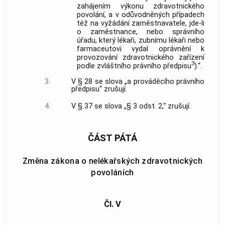
zahájením výkonu zdravotnického
povolání, a v odůvodněných případech
též na vyžádání zaměstnavatele, jde-li
o zaměstnance, nebo správního
úřadu, který lékaři, zubnímu lékaři nebo
farmaceutovi vydal oprávnění k
provozování zdravotnického zařízení
3
podle zvláštního právního předpisu
).“.
3.
V § 28 se slova „a prováděcího právního
předpisu“ zrušují.
4.
V § 37 se slova „§ 3 odst. 2,“ zrušují.
ČÁST PÁTÁ
Změna zákona o nelékařských zdravotnických
povoláních
Čl. V