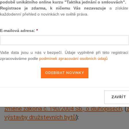
podobě unikátního online kurzu "Taktika jednání o smlouvách".
Registrace je zdarma, k ničemu Vás nezavazuje
a získáte
Aktuální znění
od 1. 1. 2006
každodenní přehled o novinkách ve světě práva.
E-mailová adresa:
*
465
NAŘÍZENÍ VLÁDY
Vaše data jsou u nás v bezpečí. Údaje vyplněné při této registraci
ze dne 9. listopadu 200
zpracováváme podle
podmínek zpracování osobních údajů
vydané na základě zmocnění uvedeného v záko
družstevních bytů
Vláda nařizuje podle
§ 3 odst. 2
zákona č. 378/2
ZAVŘÍT
výstavby družstevních bytů ze Státního fondu ro
změně zákona č. 190/2004 Sb., o dluhopisech,
(
výstavby družstevních bytů
):