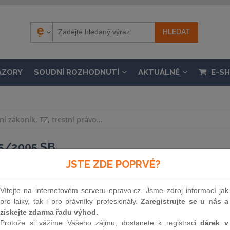
ÁZORY
SOUDNÍ ROZHODNUTÍ
AKTUÁLNĚ
E-S
5/2005 SB.
základě zmocnění uvedeného v zákoně o podpoře v
JSTE ZDE POPRVÉ?
nnosti 1. 1. 2006, částka 163 / 2005
Vítejte na internetovém serveru epravo.cz. Jsme zdroj informací jak
pro laiky, tak i pro právníky profesionály.
Zaregistrujte se u nás a
Souvislosti
získejte zdarma řadu výhod.
Protože si vážíme Vašeho zájmu, dostanete k registraci
dárek v