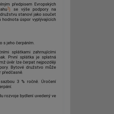
elným předpisem Evropských
1
ahu
)
se výše
podpory
na
ružstvu stanoví jako součet
 hodnota úspor vyplývajících
to s jeho čerpáním.
ními splátkami zahrnujícími
nak. První splátka je splatná
mž úvěr lze čerpat nejpozději
pory
. Bytové družstvo může
r předčasně.
 sazbou 3 % ročně. Úročení
erpání.
du rozvoje bydlení uvedený ve