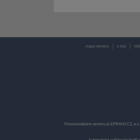
mapa serveru
o nás
rek
Provozovatelem serveru je EPRAVO.CZ, a.s. 
Automatické vytěžování textů 