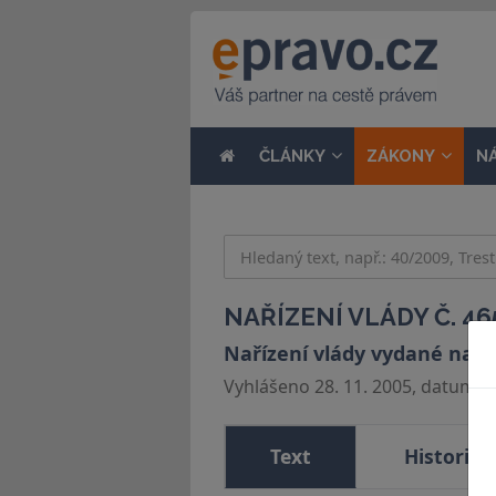
ČLÁNKY
ZÁKONY
N
NAŘÍZENÍ VLÁDY Č. 46
Nařízení vlády vydané na 
Vyhlášeno 28. 11. 2005, datum úči
Text
Historie