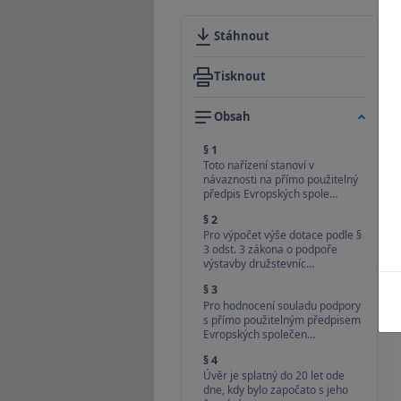
Stáhnout
Tisknout
Obsah
§ 1
Toto nařízení stanoví v
návaznosti na přímo použitelný
předpis Evropských spole…
§ 2
Pro výpočet výše dotace podle §
3 odst. 3 zákona o podpoře
výstavby družstevníc…
§ 3
Pro hodnocení souladu podpory
s přímo použitelným předpisem
Evropských společen…
§ 4
Úvěr je splatný do 20 let ode
dne, kdy bylo započato s jeho