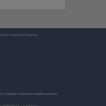
hodní a reklamační podmínky
0761, zapsaná v obchodním rejstříku vedeném
lasu EPRAVO.CZ, a.s. zakázáno.