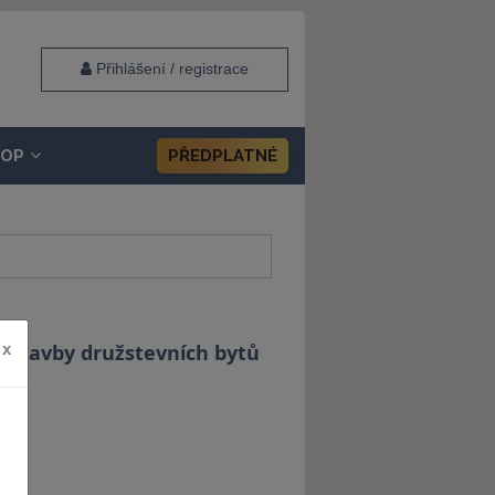
Přihlášení / registrace
HOP
PŘEDPLATNÉ
ýstavby družstevních bytů
x