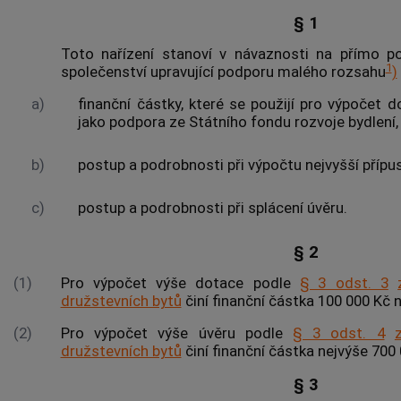
§ 1
Toto nařízení stanoví v návaznosti na přímo po
1
společenství upravující
podporu
malého rozsahu
)
a)
finanční částky, které se použijí pro výpočet
jako
podpora
ze Státního fondu rozvoje bydlení,
b)
postup a podrobnosti při výpočtu nejvyšší příp
c)
postup a podrobnosti při splácení úvěru.
§ 2
(1)
Pro výpočet výše dotace podle
§ 3 odst. 3
družstevních bytů
činí finanční částka 100 000 Kč n
(2)
Pro výpočet výše úvěru podle
§ 3 odst. 4
družstevních bytů
činí finanční částka nejvýše 700 
§ 3