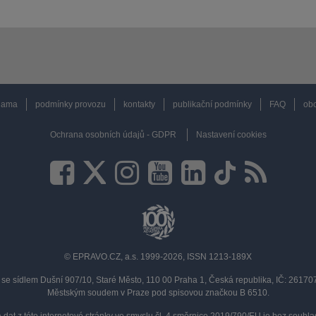
lama
podmínky provozu
kontakty
publikační podmínky
FAQ
obc
Ochrana osobních údajů - GDPR
Nastavení cookies
© EPRAVO.CZ, a.s. 1999-2026, ISSN 1213-189X
se sídlem Dušní 907/10, Staré Město, 110 00 Praha 1, Česká republika, IČ: 2617
Městským soudem v Praze pod spisovou značkou B 6510.
a dat z této internetové stránky ve smyslu čl. 4 směrnice 2019/790/EU je bez souh