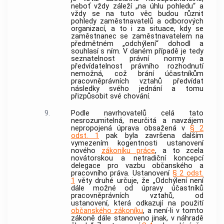
neboť vždy záleží „na úhlu pohledu“ a
vždy se na tuto věc budou různit
pohledy zaměstnavatelů a odborových
organizací, a to i za situace, kdy se
zaměstnanec se zaměstnavatelem na
předmětném „odchýlení“ dohodl a
souhlasí s ním. V daném případě je tedy
seznatelnost právní normy a
předvídatelnost právního rozhodnutí
nemožná, což brání účastníkům
pracovněprávních vztahů předvídat
následky svého jednání a tomu
přizpůsobit své chování.
9.
Podle navrhovatelů celá tato
nesrozumitelná, neurčitá a navzájem
nepropojená úprava obsažená v
§ 2
odst. 1
pak byla završena dalším
vymezením kogentnosti ustanovení
nového
zákoníku práce
, a to zcela
novátorskou a netradiční koncepcí
delegace pro vazbu občanského a
pracovního práva. Ustanovení
§ 2 odst.
1
věty druhé určuje, že „Odchýlení není
dále možné od úpravy účastníků
pracovněprávních vztahů, od
ustanovení, která odkazují na použití
občanského zákoníku
, a není-li v tomto
zákoně dále stanoveno jinak, v náhradě