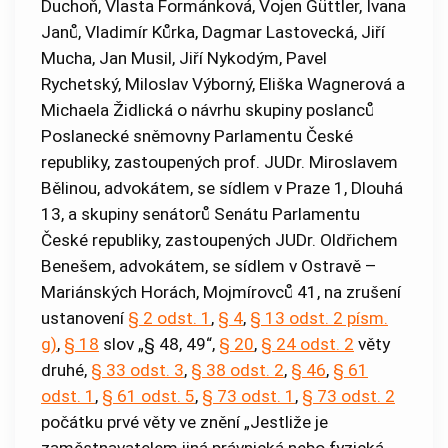
Duchoň, Vlasta Formánková, Vojen Güttler, Ivana
Janů, Vladimír Kůrka, Dagmar Lastovecká, Jiří
Mucha, Jan Musil, Jiří Nykodým, Pavel
Rychetský, Miloslav Výborný, Eliška Wagnerová a
Michaela Židlická o návrhu skupiny poslanců
Poslanecké sněmovny Parlamentu České
republiky, zastoupených prof. JUDr. Miroslavem
Bělinou, advokátem, se sídlem v Praze 1, Dlouhá
13, a skupiny senátorů Senátu Parlamentu
České republiky, zastoupených JUDr. Oldřichem
Benešem, advokátem, se sídlem v Ostravě –
Mariánských Horách, Mojmírovců 41, na zrušení
ustanovení
§ 2 odst. 1
,
§ 4
,
§ 13 odst. 2 písm.
g)
,
§ 18
slov „§ 48, 49“,
§ 20
,
§ 24 odst. 2
věty
druhé,
§ 33 odst. 3
,
§ 38 odst. 2
,
§ 46
,
§ 61
odst. 1
,
§ 61 odst. 5
,
§ 73 odst. 1
,
§ 73 odst. 2
počátku prvé věty ve znění „Jestliže je