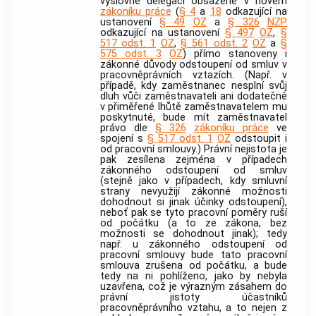
výslovné delegaci obsažené v novém
zákoníku práce
(
§ 4
a
18
odkazující na
ustanovení
§ 49
OZ
a
§ 326
NZP
odkazující na ustanovení
§ 497
OZ
,
§
517 odst. 1
OZ
,
§ 561 odst. 2
OZ
a
§
575 odst. 3
OZ
) přímo stanoveny i
zákonné důvody odstoupení od smluv v
pracovněprávních vztazích. (Např. v
případě, kdy zaměstnanec nesplní svůj
dluh vůči zaměstnavateli ani dodatečně
v přiměřené lhůtě zaměstnavatelem mu
poskytnuté, bude mít zaměstnavatel
právo dle
§ 326
zákoníku práce
ve
spojení s
§ 517 odst. 1
OZ
odstoupit i
od pracovní smlouvy.) Právní nejistota je
pak zesílena zejména v případech
zákonného odstoupení od smluv
(stejně jako v případech, kdy smluvní
strany nevyužijí zákonné možnosti
dohodnout si jinak účinky odstoupení),
neboť pak se tyto pracovní poměry ruší
od počátku (a to ze zákona, bez
možnosti se dohodnout jinak); tedy
např. u zákonného odstoupení od
pracovní smlouvy bude tato pracovní
smlouva zrušena od počátku, a bude
tedy na ni pohlíženo, jako by nebyla
uzavřena, což je výrazným zásahem do
právní jistoty účastníků
pracovněprávního vztahu, a to nejen z