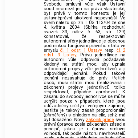
Svobodu smluvní vůle však
Ústavní
soud
neomezil jen na právo vlastnické,
byť právě v tomto kontextu je její
ústavněprávní ukotvení nejpevnější. Ve
svém nálezu sp. zn. I. ÚS 113/04 ze dne
4. května 2004 (Sbírka rozhodnutí,
svazek 33, nález č. 63, str. 129)
konstatoval, že respektování
autonomní sféry jednotlivce je obecnou
podmínkou fungování právního státu ve
smyslu
čl. 1 odst. 1
Ústavy
, resp.
čl. 2
odst. 3
Listiny
. Právu jednotlivce na
autonomii vůle odpovídá požadavek
kladený na státní moc, aby uznala
autonomní projevy vůle jednotlivců a jí
odpovídající jednání. Pokud takové
jednání nezasahuje do práv třetích
osob, musí státní moc (realizovaná i
zákonem) projevy jednotlivců toliko
respektovat, případně aprobovat. K
zásahu do svobody jednotlivce se může
uchýlit pouze v případech, které jsou
odůvodněny určitým veřejným zájmem,
jestliže je takový zásah proporcionální
(přiměřený) s ohledem na cíle, jichž má
být dosaženo. Nový
zákoník práce
svou
právní úpravou zcela základních zásad a
principů, jakou je i úprava smluvní
volnosti, tak podle názoru navrhovatelů