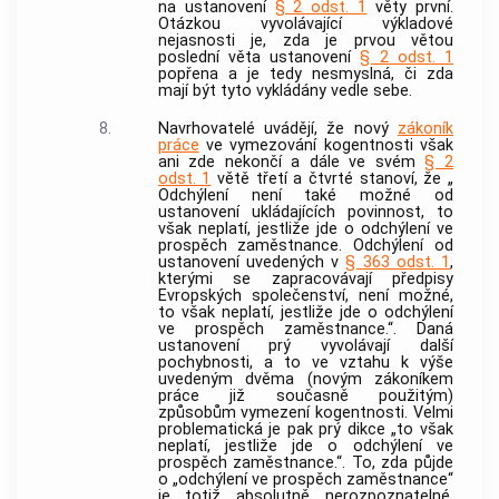
na ustanovení
§ 2 odst. 1
věty první.
Otázkou vyvolávající výkladové
nejasnosti je, zda je prvou větou
poslední věta ustanovení
§ 2 odst. 1
popřena a je tedy nesmyslná, či zda
mají být tyto vykládány vedle sebe.
8.
Navrhovatelé uvádějí, že nový
zákoník
práce
ve vymezování kogentnosti však
ani zde nekončí a dále ve svém
§ 2
odst. 1
větě třetí a čtvrté stanoví, že „
Odchýlení není také možné od
ustanovení ukládajících povinnost, to
však neplatí, jestliže jde o odchýlení ve
prospěch zaměstnance. Odchýlení od
ustanovení uvedených v
§ 363 odst. 1
,
kterými se zapracovávají předpisy
Evropských společenství, není možné,
to však neplatí, jestliže jde o odchýlení
ve prospěch zaměstnance.“. Daná
ustanovení prý vyvolávají další
pochybnosti, a to ve vztahu k výše
uvedeným dvěma (novým zákoníkem
práce již současně použitým)
způsobům vymezení kogentnosti. Velmi
problematická je pak prý dikce „to však
neplatí, jestliže jde o odchýlení ve
prospěch zaměstnance.“. To, zda půjde
o „odchýlení ve prospěch zaměstnance“
je totiž absolutně nerozpoznatelné,