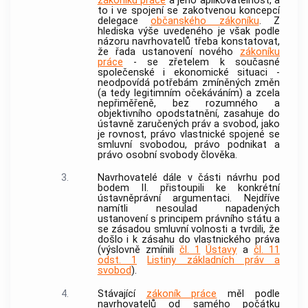
zákoníku práce
a jeho aplikovatelnost, a
to i ve spojení se zakotvenou koncepcí
delegace
občanského zákoníku
. Z
hlediska výše uvedeného je však podle
názoru navrhovatelů třeba konstatovat,
že řada ustanovení nového
zákoníku
práce
- se zřetelem k současné
společenské i ekonomické situaci -
neodpovídá potřebám zmíněných změn
(a tedy legitimním očekáváním) a zcela
nepřiměřeně, bez rozumného a
objektivního opodstatnění, zasahuje do
ústavně zaručených práv a svobod, jako
je rovnost, právo vlastnické spojené se
smluvní svobodou, právo podnikat a
právo osobní svobody člověka.
3.
Navrhovatelé dále v části návrhu pod
bodem II. přistoupili ke konkrétní
ústavněprávní argumentaci. Nejdříve
namítli nesoulad napadených
ustanovení s principem právního státu a
se zásadou smluvní volnosti a tvrdili, že
došlo i k zásahu do vlastnického práva
(výslovně zmínili
čl. 1
Ústavy
a
čl. 11
odst. 1
Listiny základních práv a
svobod
).
4.
Stávající
zákoník práce
měl podle
navrhovatelů od samého počátku