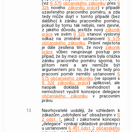
(viz
§ 575
občanského zákoníku
přes
§
326
nového
zákoníku práce
) v případě
uzavřeného pracovního poměru, a zda
tedy může dojít v tomto případě (bez
dalšího) k zániku pracovního poměru;
pokud by tomu tak nebylo, není zjevné,
z jakého důvodu, jestliže nový
zákoník
práce
ve svém
§ 326
stanoví výslovný
odkaz na zmíněné ustanovení
§ 575
občanského zákoníku
. Právní nejistota
je dále zesílena tím, že nový
zákoník
práce
vůbec neupravuje postup pro
případ, že by mezi stranami byla otázka
zániku pracovního poměru sporná; to
přitom není a ani nemůže být
argumentem pro to, že by se tedy pro
pracovní poměr nemělo ustanovení
§
575
občanského zákoníku
(ve spojení s
§ 326
zákoníku práce
) aplikovat, ale
naopak dokládá nevhodnost a
nemožnost využití koncepce delegace
občanského zákoníku
v pracovním
právu.
13.
Navrhovatelé uvádějí, že vzhledem k
zákazům „odchýlení se“ obsaženým v
§
2 odst. 1
, jakož i zakotvené koncepci
„delegace“ vznikají výkladové problémy i
u ustanovení
§ 491 odst. 2
občanského