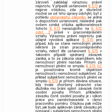
zároveň zakládají výraznou právní
nejistotu. V případě ustanovení
§ 573
je
nejprve otázkou, zda je skutečně
možné se od této úpravy odchýlit, byť z
pohledu
občanského zákoníku
se jedná
o dispozitivní ustanovení; následně pak
ovšem vzniká otázka aplikovatelnosti
tohoto
§ 573
navazujícího na
§ 572
odst. 2
právě v pracovněprávním
vztahu. Výraznou právní nejistotu pak
údajně vyvolává aplikace
§ 575
pro
případ, kdy se stane nemožným plnění
některé ze stran pracovněprávního
vztahu, neboť dle ustanovení
§ 575
v
takovém případě sjednaný závazek
zaniká, a to ze zákona okamžikem, kdy
nemožnost plnění nastala. Přitom za
nemožnost plnění ve smyslu
§ 575
OZ
je považována kromě objektivní
nemožnosti i nemožnost subjektivní. Za
příklad subjektivní nemožnosti plnění ve
smyslu
§ 575
je přitom dávána situace,
kdy trvale zhoršený zdravotní stav
dlužníka mu brání splnit závazek čistě
osobní povahy. Přitom příkladem
závazku čistě osobní povahy je i výkon
práce pro zaměstnavatele v rámci
pracovního poměru. Otázkou pak může
být, jak bude aplikován zánik závazku při
popsané i subjektivní nemožnosti plnění