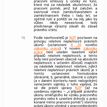
pracovní smlouvy s účinky ex tunc,
které má za následek skutečnost, že
pracovní poměr, jenž byl založen a
existoval mezi zaměstnavatelem a
zaměstnancem třeba i řadu let, se
zpětně ruší a pohlíží se na něj, jako by
vůbec nikdy neexistoval, tedy
představuje výrazný zásah do zásad
právního státu.
16.
Podle navrhovatelů je
NZP
postaven na
principu relativní neplatnosti právních
úkonů (ustanovení
§ 20
nového
zákoníku práce
). V novém
zákoníku
práce
není uveden taxativní výčet
případů relativní neplatnosti, a tento
tedy není postaven obecně na absolutní
neplatnosti s určením důvodů majících
za následek neplatnost relativní, nýbrž
relativní neplatnost právních úkonů je v
tomto ustanovení formulována
obráceně, tj. generálně, obecně s úzkým
(a v daném kontextu navíc nelogickým)
vymezením výjimky; z toho vyplývá, že
se dle právní úpravy
NZP
(až na
uvedenou výjimku – „v případě právního
úkonu směřujícího ke vzniku pracovního
poměru nebo k uzavření dohody o práci
konané mimo pracovní poměr“) všechny
právní úkony učiněné v pracovněprávním