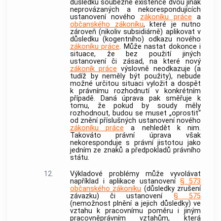
důsledku souběžné existence dvou jinak
neprovázaných a nekorespondujících
ustanovení nového
zákoníku práce
a
občanského zákoníku
, které je nutno
zároveň (nikoliv subsidiárně) aplikovat v
důsledku (kogentního) odkazu nového
zákoníku práce
. Může nastat dokonce i
situace, že bez použití jiných
ustanovení či zásad, na které nový
zákoník práce
výslovně neodkazuje (a
tudíž by neměly být použity), nebude
možné určitou situaci vyložit a dospět
k právnímu rozhodnutí v konkrétním
případě. Daná úprava pak směřuje k
tomu, že pokud by soudy měly
rozhodnout, budou se muset „oprostit“
od znění příslušných ustanovení nového
zákoníku práce
a nehledět k nim.
Takováto právní úprava však
nekoresponduje s právní jistotou jako
jedním ze znaků a předpokladů právního
státu.
12.
Výkladové problémy může vyvolávat
například i aplikace ustanovení
§ 573
občanského zákoníku
(důsledky zrušení
závazku) či ustanovení
§ 575
(nemožnost plnění a jejich důsledky) ve
vztahu k pracovnímu poměru i jiným
pracovněprávním vztahům, která