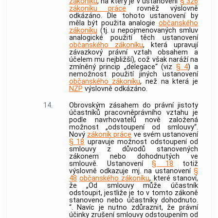
zákoníku
, na který je v ustanovení
§ 326
zákoníku práce
rovněž výslovně
odkázáno. Dle tohoto ustanovení by
měla být použita analogie
občanského
zákoníku
(tj. u nepojmenovaných smluv
analogické použití těch ustanovení
občanského zákoníku
, která upravují
závazkový právní vztah obsahem a
účelem mu nejbližší), což však naráží na
zmíněný princip „delegace“ (viz
§ 4
) a
nemožnost použití jiných ustanovení
občanského zákoníku
, než na která je
NZP
výslovně odkázáno.
14.
Obrovským zásahem do právní jistoty
účastníků pracovněprávního vztahu je
podle navrhovatelů nově založená
možnost „odstoupení od smlouvy“.
Nový
zákoník práce
ve svém ustanovení
§ 18
upravuje možnost odstoupení od
smlouvy z důvodů stanovených
zákonem nebo dohodnutých ve
smlouvě. Ustanovení
§ 18
totiž
výslovně odkazuje mj. na ustanovení
§
48
občanského zákoníku
, které stanoví,
že „Od smlouvy může účastník
odstoupit, jestliže je to v tomto zákoně
stanoveno nebo účastníky dohodnuto.
“. Navíc je nutno zdůraznit, že právní
účinky zrušení smlouvy odstoupením od