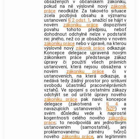
obsažených v občanském zákoníku,
pokud na ně výslovně nový
zákoník
práce
neodkáže. Za takovéto situace
zcela pozbývá obsahu a významu
ustanovení
§ 2 odst. 1
, snažící se hájit v
novém
zákoníku práce
dispozitivní
povahu tohoto předpisu, neboť
dohodnout odchylně nelze v podstatě
nic jiného, než co je obsaženo v novém
zákoníku práce
nebo v úpravě, na kterou
výslovně nový
zákoník práce
odkazuje.
Koncepce delegace upravená novým
zákoníkem práce představuje zákaz
úpravy či použití všech právních
ustanovení, která nejsou obsažena v
novém
zákoníku práce
či v
ustanoveních, na která odkazuje, a
nedává tedy žádný prostor pro smluvní
svobodu účastníků pracovněprávních
vztahů. Ve spojení s ostatními zákazy
odchýlit se od určité úpravy nového
zákoníku práce
pak navíc koncepce
delegace (zakotvená v
§ 4
a
navazujících ustanoveních
NZP
) ve
svém důsledku vede k naprosté
kogentnosti celého nového
zákoníku
práce
; to neodpovídá ani jednotlivým
ustanovením (samostatně), ani
proklamovanému záměru tvůrců
nového
zákoníku práce
, ani legitimním