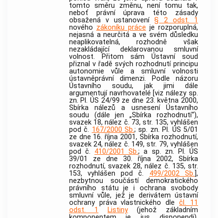
tomto směru změnu, není tomu tak,
neboť právní úprava této zásady
obsažená v ustanovení
§ 2 odst. 1
nového
zákoníku práce
je rozporuplná,
nejasná a neurčitá a ve svém důsledku
neaplikovatelná, rozhodně však
nezakládající deklarovanou smluvní
volnost. Přitom sám
Ústavní soud
přiznal v řadě svých rozhodnutí principu
autonomie vůle a smluvní volnosti
ústavněprávní dimenzi. Podle názoru
Ústavního soudu
, jak jimi dále
argumentují navrhovatelé [viz nálezy sp.
zn. Pl. ÚS 24/99 ze dne 23. května 2000,
Sbírka nálezů a usnesení
Ústavního
soudu
(dále jen „Sbírka rozhodnutí“),
svazek 18, nález č. 73, str. 135, vyhlášen
pod č.
167/2000 Sb.
; sp. zn. Pl. ÚS 5/01
ze dne 16. října 2001, Sbírka rozhodnutí,
svazek 24, nález č. 149, str. 79, vyhlášen
pod č.
410/2001 Sb.
; a sp. zn. Pl. ÚS
39/01 ze dne 30. října 2002, Sbírka
rozhodnutí, svazek 28, nález č. 135, str.
153, vyhlášen pod č.
499/2002 Sb.
],
nezbytnou součástí demokratického
právního státu je i ochrana svobody
smluvní vůle, jež je derivátem ústavní
ochrany práva vlastnického dle
čl. 11
odst. 1
Listiny
(jehož základním
komponentem je ius disponendi).