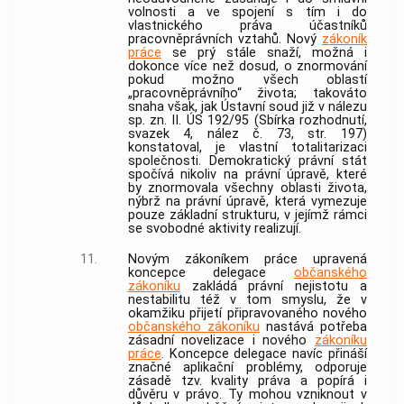
volnosti a ve spojení s tím i do
vlastnického práva účastníků
pracovněprávních vztahů. Nový
zákoník
práce
se prý stále snaží, možná i
dokonce více než dosud, o znormování
pokud možno všech oblastí
„pracovněprávního“ života; takováto
snaha však, jak
Ústavní soud
již v nálezu
sp. zn. II. ÚS 192/95 (Sbírka rozhodnutí,
svazek 4, nález č. 73, str. 197)
konstatoval, je vlastní totalitarizaci
společnosti. Demokratický právní stát
spočívá nikoliv na právní úpravě, které
by znormovala všechny oblasti života,
nýbrž na právní úpravě, která vymezuje
pouze základní strukturu, v jejímž rámci
se svobodné aktivity realizují.
11.
Novým zákoníkem práce upravená
koncepce delegace
občanského
zákoníku
zakládá právní nejistotu a
nestabilitu též v tom smyslu, že v
okamžiku přijetí připravovaného nového
občanského zákoníku
nastává potřeba
zásadní novelizace i nového
zákoníku
práce
. Koncepce delegace navíc přináší
značné aplikační problémy, odporuje
zásadě tzv. kvality práva a popírá i
důvěru v právo. Ty mohou vzniknout v