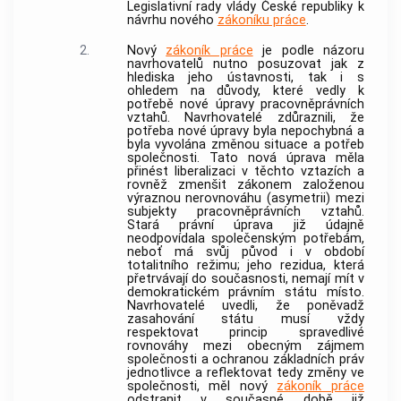
Legislativní rady vlády České republiky k
návrhu nového
zákoníku práce
.
2.
Nový
zákoník práce
je podle názoru
navrhovatelů nutno posuzovat jak z
hlediska jeho ústavnosti, tak i s
ohledem na důvody, které vedly k
potřebě nové úpravy pracovněprávních
vztahů. Navrhovatelé zdůraznili, že
potřeba nové úpravy byla nepochybná a
byla vyvolána změnou situace a potřeb
společnosti. Tato nová úprava měla
přinést liberalizaci v těchto vztazích a
rovněž zmenšit zákonem založenou
výraznou nerovnováhu (asymetrii) mezi
subjekty pracovněprávních vztahů.
Stará právní úprava již údajně
neodpovídala společenským potřebám,
neboť má svůj původ i v období
totalitního režimu; jeho rezidua, která
přetrvávají do současnosti, nemají mít v
demokratickém právním státu místo.
Navrhovatelé uvedli, že poněvadž
zasahování státu musí vždy
respektovat princip spravedlivé
rovnováhy mezi obecným zájmem
společnosti a ochranou základních práv
jednotlivce a reflektovat tedy změny ve
společnosti, měl nový
zákoník práce
odstranit v současné době již