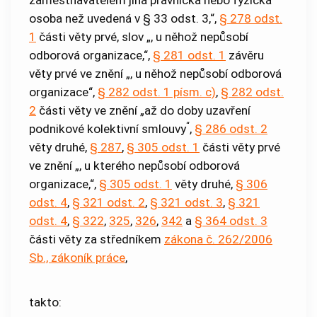
zaměstnavatelem jiná právnická nebo fyzická
osoba než uvedená v § 33 odst. 3,“,
§ 278 odst.
1
části věty prvé, slov „, u něhož nepůsobí
odborová organizace,“,
§ 281 odst. 1
závěru
věty prvé ve znění „, u něhož nepůsobí odborová
organizace“,
§ 282 odst. 1 písm. c)
,
§ 282 odst.
2
části věty ve znění „až do doby uzavření
“
podnikové kolektivní smlouvy
,
§ 286 odst. 2
věty druhé,
§ 287
,
§ 305 odst. 1
části věty prvé
ve znění „, u kterého nepůsobí odborová
organizace,“,
§ 305 odst. 1
věty druhé,
§ 306
odst. 4
,
§ 321 odst. 2
,
§ 321 odst. 3
,
§ 321
odst. 4
,
§ 322
,
325
,
326
,
342
a
§ 364 odst. 3
části věty za středníkem
zákona č. 262/2006
Sb., zákoník práce
,
takto: