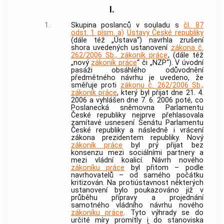
I.
1.
Skupina poslanců v souladu s
čl. 87
odst. 1 písm. a)
Ústavy České republiky
(dále též „Ústava“) navrhla zrušení
shora uvedených ustanovení
zákona č.
262/2006 Sb., zákoník práce
, (dále též
„nový
zákoník práce
“ či „NZP“). V úvodní
pasáži obsáhlého odůvodnění
předmětného návrhu je uvedeno, že
směřuje proti
zákonu č. 262/2006 Sb.,
zákoník práce
, který byl přijat dne 21. 4.
2006 a vyhlášen dne 7. 6. 2006 poté, co
Poslanecká sněmovna Parlamentu
České republiky nejprve přehlasovala
zamítavé usnesení Senátu Parlamentu
České republiky a následně i vrácení
zákona prezidentem republiky. Nový
zákoník práce
byl prý přijat bez
konsenzu mezi sociálními partnery a
mezi vládní koalicí. Návrh nového
zákoníku práce
byl přitom – podle
navrhovatelů – od samého počátku
kritizován. Na protiústavnost některých
ustanovení bylo poukazováno již v
průběhu přípravy a projednání
samotného vládního návrhu nového
zákoníku práce
. Tyto výhrady se do
určité míry promítly i do stanoviska