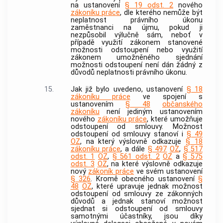
na ustanovení
§ 19 odst. 2
nového
zákoníku práce
, dle kterého nemůže být
neplatnost právního úkonu
zaměstnanci na újmu, pokud ji
nezpůsobil výlučně sám, neboť v
případě využití zákonem stanovené
možnosti odstoupení nebo využití
zákonem umožněného sjednání
možnosti odstoupení není dán žádný z
důvodů neplatnosti právního úkonu.
15.
Jak již bylo uvedeno, ustanovení
§ 18
zákoníku práce
ve spojení s
ustanovením
§ 48
občanského
zákoníku
není jediným ustanovením
nového
zákoníku práce
, které umožňuje
odstoupení od smlouvy. Možnost
odstoupení od smlouvy stanoví i
§ 49
OZ
, na který výslovně odkazuje
§ 18
zákoníku práce
, a dále
§ 497
OZ
,
§ 517
odst. 1
OZ
,
§ 561 odst. 2
OZ
a
§ 575
odst. 3
OZ
, na které výslovně odkazuje
nový
zákoník práce
ve svém ustanovení
§ 326
. Kromě obecného ustanovení
§
48
OZ
, které upravuje jednak možnost
odstoupení od smlouvy ze zákonných
důvodů a jednak stanoví možnost
sjednat si odstoupení od smlouvy
samotnými účastníky, jsou díky