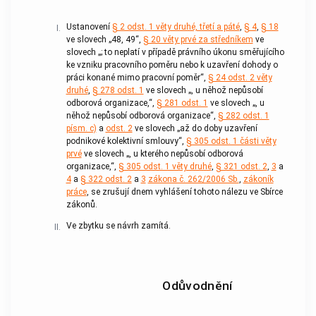
Ustanovení
§ 2 odst. 1 věty druhé, třetí a páté
,
§ 4
,
§ 18
I.
ve slovech „48, 49“,
§ 20 věty prvé za středníkem
ve
slovech „; to neplatí v případě právního úkonu směřujícího
ke vzniku pracovního poměru nebo k uzavření dohody o
práci konané mimo pracovní poměr“,
§ 24 odst. 2 věty
druhé
,
§ 278 odst. 1
ve slovech „, u něhož nepůsobí
odborová organizace,“,
§ 281 odst. 1
ve slovech „, u
něhož nepůsobí odborová organizace“,
§ 282 odst. 1
písm. c)
a
odst. 2
ve slovech „až do doby uzavření
podnikové kolektivní smlouvy“,
§ 305 odst. 1 části věty
prvé
ve slovech „, u kterého nepůsobí odborová
organizace,“,
§ 305 odst. 1 věty druhé
,
§ 321 odst. 2
,
3
a
4
a
§ 322 odst. 2
a
3
zákona č. 262/2006 Sb.
,
zákoník
práce
, se zrušují dnem vyhlášení tohoto nálezu ve Sbírce
zákonů.
Ve zbytku se návrh zamítá.
II.
Odůvodnění