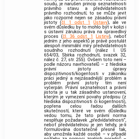
soudu, je narušen princip seznatelnosti
právního stavu a předvídatelnosti
právního rozhodnutí; to se může jevit
jako rozporné nejen se zásadou právní
jistoty (
čl. 1 odst. 1
Ústavy
), ale ve
svém důsledku by to mohlo být v kolizi i
s ústavní zárukou práva na spravedlivý
proces (
čl. 36 odst. 1
Listiny
), neboť
jedním z jeho aspektů je právě postulát
alespoň minimální míry předvídatelnosti
soudního rozhodnutí (nález I. ÚS
654/03, Sbírka rozhodnutí, svazek 32,
nález č. 27, str. 255). Ovšem toto není –
podle názoru navrhovatelů – z hlediska
právní jistoty úpravy
dispozitivnosti/kogentosti v zákoníku
práci jediný a nejzásadnější problém a
problém právní jistoty tím není
vyčerpán. Právní seznatelnost a právní
jistota je u tak zásadního ustanovení,
kterým je vymezení povahy předpisu (z
hlediska dispozitivnosti či kogentnosti),
popřena celou řadou dalších
skutečností, které ve svém důsledku
vedou tomu, že tato právní norma
nesplňuje požadavek „předvídatelnosti“,
neboť předvídatelnou je jen tehdy, je-li
formulována dostatečně přesně tak,
aby umožnila každé osobě – v případě
potřeby za pomoci znalých poradců –