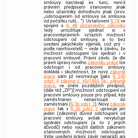
smlouvy nastávají ex tunc, není-li
právním předpisem stanoveno jinak
nebo účastníky dohodnuto jinak (srov.
„odstoupením od smlouvy se smlouva
od počátku ruší,... “). Ustanovení
§ 18
ve
spojení s
§ 48
občanského zákoníku
tedy umožňuje sjednat si v
pracovněprávních vztazích možnost
odstoupení od smlouvy, a to bez
uvedení jakýchkoliv výjimek, což prý –
podle navrhovatelů – vede k závěru, že
možnost odstoupení lze sjednat i v
pracovní smlouvě. Právní závěr, že dle
právní úpravy nového
zákoníku práce
lze
odstoupit i od pracovní smlouvy,
dokládá i skutečnost, že nový
zákoník
práce
sám již neomezuje [jako
§ 245
odst. 4
zákona č. 65/1965 Sb., zákoník
práce
, ve znění pozdějších předpisů,
(dále též „ZP“)] možnost odstoupení od
pracovní smlouvy pouze pro případ, kdy
zaměstnanec nenastoupil do
zaměstnání (
§ 36 odst. 2
). Nový
zákoník
práce
tak v
§ 36 odst. 2
upravuje jen
jeden (zákonný) důvod odstoupení od
pracovní smlouvy, avšak nevylučuje
sjednání odstoupení (a to z jiných
důvodů) nebo využití dalších zákonem
stanovených možností odstoupení.
Výše uvedený právní závěr nenaráží ani