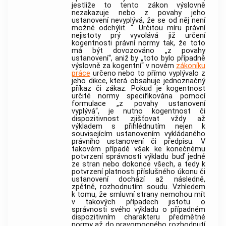
jestliže to tento zákon výslovně
nezakazuje nebo z povahy jeho
ustanovení nevyplývá, že se od něj není
možné odchýlit. “. Určitou míru právní
nejistoty prý vyvolává již určení
kogentnosti právní normy tak, že toto
má být dovozováno „z povahy
ustanovení“, aniž by „toto bylo případně
výslovně za kogentní“ v novém
zákoníku
práce
určeno nebo to přímo vyplývalo z
jeho dikce, která obsahuje jednoznačný
příkaz či zákaz. Pokud je kogentnost
určité normy specifikována pomocí
formulace „z povahy ustanovení
vyplývá“, je nutno kogentnost či
dispozitivnost zjišťovat vždy až
výkladem s přihlédnutím nejen k
souvisejícím ustanovením vykládaného
právního ustanovení či předpisu. V
takovém případě však ke konečnému
potvrzení správnosti výkladu buď jedné
ze stran nebo dokonce všech, a tedy k
potvrzení platnosti příslušného úkonu či
ustanovení dochází až následně,
zpětně, rozhodnutím soudu. Vzhledem
k tomu, že smluvní strany nemohou mít
v takových případech jistotu o
správnosti svého výkladu o případném
dispozitivním charakteru předmětné
normy až do pravomocného rozhodnutí