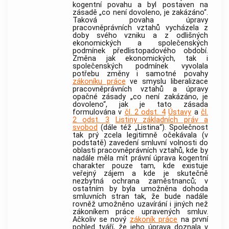
kogentní povahu a byl postaven na
zásadě „co není dovoleno, je zakázáno“.
Taková povaha úpravy
pracovněprávních vztahů vycházela z
doby svého vzniku a z odlišných
ekonomických a společenských
podmínek předlistopadového období.
Změna jak ekonomických, tak i
společenských podmínek vyvolala
potřebu změny i samotné povahy
zákoníku práce
ve smyslu liberalizace
pracovněprávních vztahů a úpravy
opačné zásady „co není zakázáno, je
dovoleno“, jak je tato zásada
formulována v
čl. 2 odst. 4
Ústavy
a
čl.
2 odst. 3
Listiny základních práv a
svobod
(dále též „Listina“). Společnost
tak prý zcela legitimně očekávala (v
podstatě) zavedení smluvní volnosti do
oblasti pracovněprávních vztahů, kde by
nadále měla mít právní úprava kogentní
charakter pouze tam, kde existuje
veřejný zájem a kde je skutečně
nezbytná ochrana zaměstnanců; v
ostatním by byla umožněna dohoda
smluvních stran tak, že bude nadále
rovněž umožněno uzavírání i jiných než
zákoníkem práce upravených smluv.
Ačkoliv se nový
zákoník práce
na první
pohled tváří, že jeho úprava doznala v