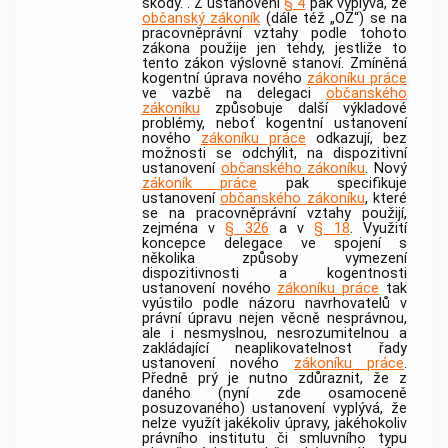
škody.“. Z ustanovení
§ 4
pak vyplývá, že
občanský zákoník
(dále též „OZ“) se na
pracovněprávní vztahy podle tohoto
zákona použije jen tehdy, jestliže to
tento zákon výslovně stanoví. Zmíněná
kogentní úprava nového
zákoníku práce
ve vazbě na delegaci
občanského
zákoníku
způsobuje další výkladové
problémy, neboť kogentní ustanovení
nového
zákoníku práce
odkazují, bez
možnosti se odchýlit, na dispozitivní
ustanovení
občanského zákoníku
. Nový
zákoník práce
pak specifikuje
ustanovení
občanského zákoníku
, které
se na pracovněprávní vztahy použijí,
zejména v
§ 326
a v
§ 18
. Využití
koncepce delegace ve spojení s
několika způsoby vymezení
dispozitivnosti a kogentnosti
ustanovení nového
zákoníku práce
tak
vyústilo podle názoru navrhovatelů v
právní úpravu nejen věcně nesprávnou,
ale i nesmyslnou, nesrozumitelnou a
zakládající neaplikovatelnost řady
ustanovení nového
zákoníku práce
.
Předně prý je nutno zdůraznit, že z
daného (nyní zde osamoceně
posuzovaného) ustanovení vyplývá, že
nelze využít jakékoliv úpravy, jakéhokoliv
právního institutu či smluvního typu