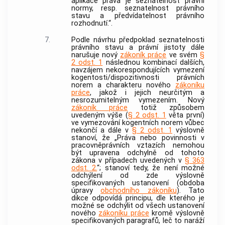
aplikace práva je seznatelnost právní
normy, resp. seznatelnost právního
stavu a předvídatelnost právního
rozhodnutí.“.
7.
Podle návrhu předpoklad seznatelnosti
právního stavu a právní jistoty dále
narušuje nový
zákoník práce
ve svém
§
2 odst. 1
následnou kombinací dalších,
navzájem nekorespondujících vymezení
kogentosti/dispozitivnosti právních
norem a charakteru nového
zákoníku
práce
, jakož i jejich neurčitým a
nesrozumitelným vymezením. Nový
zákoník práce
totiž způsobem
uvedeným výše (
§ 2 odst. 1
věta první)
ve vymezování kogentních norem vůbec
nekončí a dále v
§ 2 odst. 1
výslovně
stanoví, že „Práva nebo povinnosti v
pracovněprávních vztazích nemohou
být upravena odchylně od tohoto
zákona v případech uvedených v
§ 363
odst. 2.
“; stanoví tedy, že není možné
odchýlení od zde výslovně
specifikovaných ustanovení (obdoba
úpravy
obchodního zákoníku
). Tato
dikce odpovídá principu, dle kterého je
možné se odchýlit od všech ustanovení
nového
zákoníku práce
kromě výslovně
specifikovaných paragrafů, leč to naráží