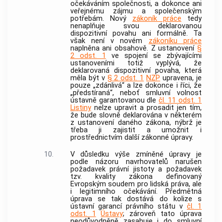
očekáváním společnosti, a dokonce ani
veřejnému zájmu a společenským
potřebám. Nový
zákoník práce
tedy
nenaplňuje svou deklarovanou
dispozitivní povahu ani formálně. Ta
však není v novém
zákoníku práce
naplněna ani obsahově. Z ustanovení
§
2 odst. 1
ve spojení se zbývajícími
ustanoveními totiž vyplývá, že
deklarovaná dispozitivní povaha, která
měla být v
§ 2 odst. 1
NZP
upravena, je
pouze „zdánlivá“ a lze dokonce i říci, že
„předstíraná“, neboť smluvní volnost
ústavně garantovanou dle
čl. 11 odst. 1
Listiny
nelze upravit a prosadit jen tím,
že bude slovně deklarována v některém
z ustanovení daného zákona, nýbrž je
třeba ji zajistit a umožnit i
prostřednictvím další zákonné úpravy.
10.
V důsledku výše zmíněné úpravy je
podle názoru navrhovatelů narušen
požadavek právní jistoty a požadavek
tzv. kvality zákona definovaný
Evropským soudem pro lidská práva, ale
i legitimního očekávání. Předmětná
úprava se tak dostává do kolize s
ústavní garancí právního státu v
čl. 1
odst. 1
Ústavy
; zároveň tato úprava
neodůvodněně zasahuje i do smluvní