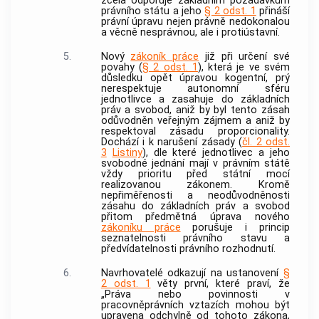
zcela odporuje základním požadavkům
právního státu a jeho
§ 2 odst. 1
přináší
právní úpravu nejen právně nedokonalou
a věcně nesprávnou, ale i protiústavní.
5.
Nový
zákoník práce
již při určení své
povahy (
§ 2 odst. 1
), která je ve svém
důsledku opět úpravou kogentní, prý
nerespektuje autonomní sféru
jednotlivce a zasahuje do základních
práv a svobod, aniž by byl tento zásah
odůvodněn veřejným zájmem a aniž by
respektoval zásadu proporcionality.
Dochází i k narušení zásady (
čl. 2 odst.
3
Listiny
), dle které jednotlivec a jeho
svobodné jednání mají v právním státě
vždy prioritu před státní mocí
realizovanou zákonem. Kromě
nepřiměřenosti a neodůvodněnosti
zásahu do základních práv a svobod
přitom předmětná úprava nového
zákoníku práce
porušuje i princip
seznatelnosti právního stavu a
předvídatelnosti právního rozhodnutí.
6.
Navrhovatelé odkazují na ustanovení
§
2 odst. 1
věty první, které praví, že
„Práva nebo povinnosti v
pracovněprávních vztazích mohou být
upravena odchylně od tohoto zákona,