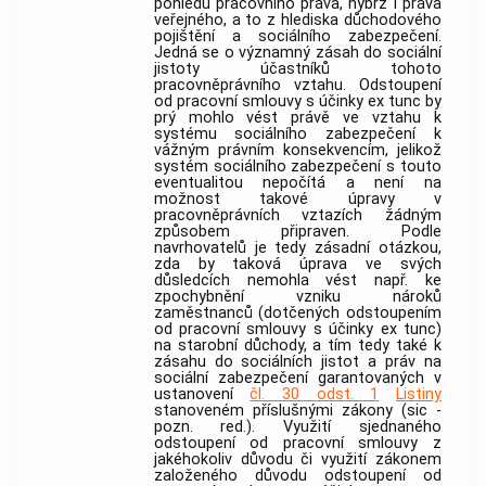
pohledu pracovního práva, nýbrž i práva
veřejného, a to z hlediska důchodového
pojištění a sociálního zabezpečení.
Jedná se o významný zásah do sociální
jistoty účastníků tohoto
pracovněprávního vztahu. Odstoupení
od pracovní smlouvy s účinky ex tunc by
prý mohlo vést právě ve vztahu k
systému sociálního zabezpečení k
vážným právním konsekvencím, jelikož
systém sociálního zabezpečení s touto
eventualitou nepočítá a není na
možnost takové úpravy v
pracovněprávních vztazích žádným
způsobem připraven. Podle
navrhovatelů je tedy zásadní otázkou,
zda by taková úprava ve svých
důsledcích nemohla vést např. ke
zpochybnění vzniku nároků
zaměstnanců (dotčených odstoupením
od pracovní smlouvy s účinky ex tunc)
na starobní důchody, a tím tedy také k
zásahu do sociálních jistot a práv na
sociální zabezpečení garantovaných v
ustanovení
čl. 30 odst. 1
Listiny
stanoveném příslušnými zákony (sic -
pozn. red.). Využití sjednaného
odstoupení od pracovní smlouvy z
jakéhokoliv důvodu či využití zákonem
založeného důvodu odstoupení od