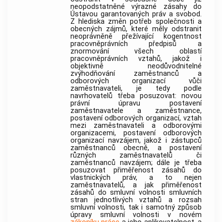
neopodstatněné výrazné zásahy do
Ústavou garantovaných práv a svobod.
Z hlediska změn potřeb společnosti a
obecných zájmů, které měly odstranit
neoprávněně přežívající kogentnost
pracovněprávních předpisů a
znormování všech oblastí
pracovněprávních vztahů, jakož i
objektivně neodůvodnitelné
zvýhodňování zaměstnanců a
odborových organizací vůči
zaměstnavateli, je tedy podle
navrhovatelů třeba posuzovat: novou
právní úpravu postavení
zaměstnavatele a zaměstnance,
postavení odborových organizací, vztah
mezi zaměstnavateli a odborovými
organizacemi, postavení odborových
organizací navzájem, jakož i zástupců
zaměstnanců obecně, a postavení
různých zaměstnavatelů či
zaměstnanců navzájem; dále je třeba
posuzovat přiměřenost zásahů do
vlastnických práv, a to nejen
zaměstnavatelů, a jak přiměřenost
zásahů do smluvní volnosti smluvních
stran jednotlivých vztahů a rozsah
smluvní volnosti, tak i samotný způsob
úpravy smluvní volnosti v novém