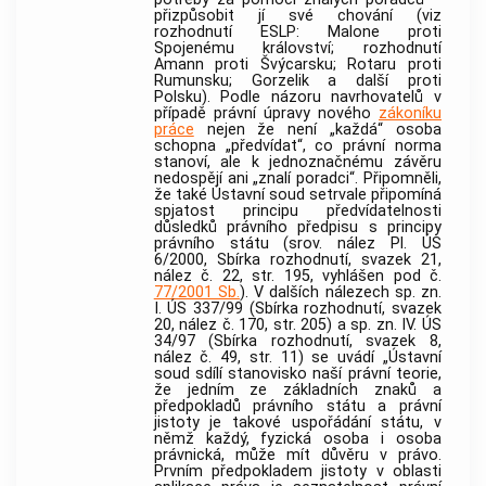
přizpůsobit jí své chování (viz
rozhodnutí ESLP: Malone proti
Spojenému království; rozhodnutí
Amann proti Švýcarsku; Rotaru proti
Rumunsku; Gorzelik a další proti
Polsku). Podle názoru navrhovatelů v
případě právní úpravy nového
zákoníku
práce
nejen že není „každá“ osoba
schopna „předvídat“, co právní norma
stanoví, ale k jednoznačnému závěru
nedospějí ani „znalí poradci“. Připomněli,
že také
Ústavní soud
setrvale připomíná
spjatost principu předvídatelnosti
důsledků právního předpisu s principy
právního státu (srov. nález Pl. ÚS
6/2000, Sbírka rozhodnutí, svazek 21,
nález č. 22, str. 195, vyhlášen pod č.
77/2001 Sb.
). V dalších nálezech sp. zn.
I. ÚS 337/99 (Sbírka rozhodnutí, svazek
20, nález č. 170, str. 205) a sp. zn. IV. ÚS
34/97 (Sbírka rozhodnutí, svazek 8,
nález č. 49, str. 11) se uvádí „
Ústavní
soud
sdílí stanovisko naší právní teorie,
že jedním ze základních znaků a
předpokladů právního státu a právní
jistoty je takové uspořádání státu, v
němž každý, fyzická osoba i osoba
právnická, může mít důvěru v právo.
Prvním předpokladem jistoty v oblasti