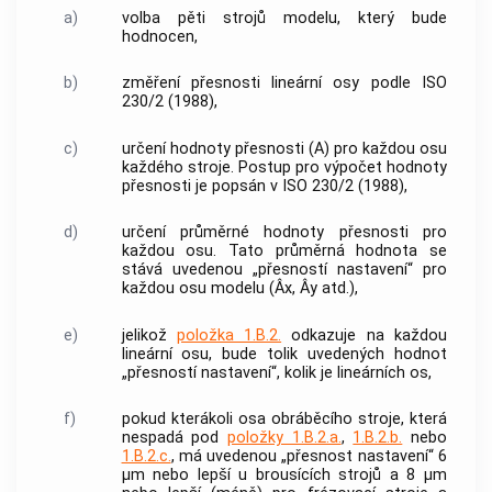
a)
volba pěti strojů modelu, který bude
hodnocen,
b)
změření přesnosti lineární osy podle ISO
230/2 (1988),
c)
určení hodnoty přesnosti (A) pro každou osu
každého stroje. Postup pro výpočet hodnoty
přesnosti je popsán v ISO 230/2 (1988),
d)
určení průměrné hodnoty přesnosti pro
každou osu. Tato průměrná hodnota se
stává uvedenou „přesností nastavení“ pro
každou osu modelu (Âx, Ây atd.),
e)
jelikož
položka 1.B.2.
odkazuje na každou
lineární osu, bude tolik uvedených hodnot
„přesností nastavení“, kolik je lineárních os,
f)
pokud kterákoli osa obráběcího stroje, která
nespadá pod
položky 1.B.2.a.
,
1.B.2.b.
nebo
1.B.2.c.
, má uvedenou „přesnost nastavení“ 6
μm nebo lepší u brousících strojů a 8 μm