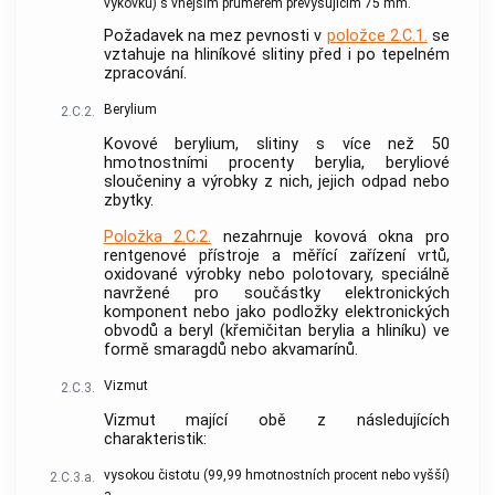
výkovků) s vnějším průměrem převyšujícím 75 mm.
Požadavek na mez pevnosti v
položce 2.C.1.
se
vztahuje na hliníkové slitiny před i po tepelném
zpracování.
Berylium
2.C.2.
Kovové berylium, slitiny s více než 50
hmotnostními procenty berylia, beryliové
sloučeniny a výrobky z nich, jejich odpad nebo
zbytky.
Položka 2.C.2.
nezahrnuje kovová okna pro
rentgenové přístroje a měřící zařízení vrtů,
oxidované výrobky nebo polotovary, speciálně
navržené pro součástky elektronických
komponent nebo jako podložky elektronických
obvodů a beryl (křemičitan berylia a hliníku) ve
formě smaragdů nebo akvamarínů.
Vizmut
2.C.3.
Vizmut mající obě z následujících
charakteristik:
vysokou čistotu (99,99 hmotnostních procent nebo vyšší)
2.C.3.a.