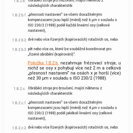
Obráběcí stroje pro frézování, mající některou z
1.B.2.b.
následujících charakteristik:
„přesnosti nastavení“ se všemi dosažitelnými
1.B.2.b.1.
kompenzacemi jsou lepší (méně) než 6 μm v souladu s
ISO 230/2 (1988) podél každé lineární osy (celkové
nastavení),
dvě nebo více řízených (kopírovacích) rotačních os, nebo
1.B.2.b.2.
pět nebo více os, které lze souběžně koordinovat pro
1.B.2.b.3.
„řízené obrábění (kopírování)“.
Položka 1.B.2.b.
nezahrnuje frézovací stroje, u
nichž se osy x pohybují více než 2 m a celková
„přesnost nastavení“ na osách x je horší (více)
než 30 μm v souladu s ISO 230/2 (1988).
Obráběcí stroje pro broušení, mající některou z
1.B.2.c.
následujících charakteristik:
„přesnosti nastavení“ se všemi dosažitelnými
1.B.2.c.1.
kompenzacemi jsou lepší (méně) než 4 μm v souladu s
ISO 230/2 (1988) podél jakékoli lineární osy (celkové
nastavení),
dvě nebo více řízených (kopírovacích) rotačních os, nebo
1.B.2.c.2.