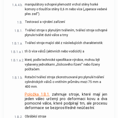
manipulátory schopné přemostit vrchol stěny horké
1.A.4.b.
komory o tloušťce stěny 0,6 m nebo více („operace vedené
přes zeď“).
Testovací a výrobní zařízení
1.B.
Tvářecí stroje s plynulým tvářením, tvářecí stroje schopné
1.B.1.
plynule tvářet duté válce a trny
Tvářecí stroje mající obě z následujících charakteristik:
1.B.1.a.
tři či více válců (aktivních nebo vodících) a
1.B.1.a.1.
které, podle technické specifikace výrobce, mohou být
1.B.1.a.2.
vybaveny jednotkami „číslicového řízení“ nebo řízeny
počítačem.
Rotační tvářecí stroje zkonstruované pro plynulé tváření
1.B.1.b.
cylindrických válců o vnitřním průměru mezi 75 mm a
400 mm.
Položka 1.B.1.
zahrnuje stroje, které mají jen
jeden válec určený pro deformaci kovu a dva
pomocné válce, které podpírají trn, ale procesu
deformace se bezprostředně neúčastní.
Obráběcí stroje
1.B.2.