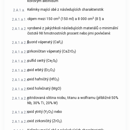
kovovým aktinidům
Kelímky mající obě z následujících charakteristik:
2.A.1.a.
3
3
objem mezi 150 cm
(150 ml) a 8 000 cm
(8 l) a
2.A.1.a.1.
vyrobené z jakýchkoli následujících materiálů o minimální
2.A.1.a.2.
čistotě 98 hmotnostních procent nebo jimi povlečené:
fluorid vápenatý (CaF
)
2.A.1.a.2.a.
2
zirkoničitan vápenatý (CaZrO
)
2.A.1.a.2.b.
3
sulfid ceritý (Ce
S
)
2.A.1.a.2.c.
2
3
oxid erbitý (Er
O
)
2.A.1.a.2.d.
2
3
oxid hafničitý (HfO
)
2.A.1.a.2.e.
2
oxid hořečnatý (MgO)
2.A.1.a.2.f.
nitridovaná slitina niobu, titanu a wolframu (přibližně 50%
2.A.1.a.2.g.
Nb, 30% Ti, 20% W)
oxid ytritý (Y
O
) nebo
2.A.1.a.2.h.
2
3
oxid zirkoničitý (ZrO
).
2.A.1.a.2.i.
2