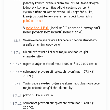
jednotky konstruované s cílem sloučit řadu třasadlových
jednotek v kompletní třasadlový systém, schopný
vyvinout účinnou kombinovanou sílu nejméně 50 kN,
které jsou použitelné v systémech specifikovaných v
položce 1.B.6.a.
V
položce 1.B.6.
„holý stůl“ znamená rovný stůl
nebo povrch bez úchytů nebo fitinků.
Vakuové nebo jiné tavicí a licí pece s řízenou atmosférou
1.B.7.
a zařízení s nimi související
Obloukové tavicí a licí pece mající obě následující
1.B.7.a.
charakteristiky:
3
3
objem tavných elektrod mezi 1 000 cm
a 20 000 cm
a
1.B.7.a.1.
schopnost provozu při teplotách tavení nad 1 973 K (1
1.B.7.a.2.
700 °C).
Tavicí pece s elektronovým svazkem nebo plazmové pece
1.B.7.b.
mající obě následující charakteristiky:
příkon 50 kW či větší a
1.B.7.b.1.
schopnost provozu při teplotách tavení nad 1 473 K (1
1.B.7.b.2.
200 °C).