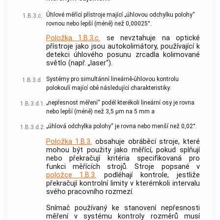
Úhlové měřící přístroje mající „úhlovou odchylku polohy“
1.B.3.c.
rovnou nebo lepší (méně) než 0,00025°.
Položka 1.B.3.c.
se nevztahuje na optické
přístroje jako jsou autokolimátory, používající k
detekci úhlového posunu zrcadla kolimované
světlo (např. „laser“).
Systémy pro simultánní lineárně-úhlovou kontrolu
1.B.3.d.
polokoulí mající obě následující charakteristiky:
„nepřesnost měření“ podél kterékoli lineární osy je rovna
1.B.3.d.1.
nebo lepší (méně) než 3,5 μm na 5 mm a
„úhlová odchylka polohy“ je rovna nebo menší než 0,02°.
1.B.3.d.2.
Položka 1.B.3.
obsahuje obráběcí stroje, které
mohou být použity jako měřící, pokud splňují
nebo překračují kritéria specifikovaná pro
funkci měřících strojů. Stroje popsané v
položce 1.B.3.
podléhají kontrole, jestliže
překračují kontrolní limity v kterémkoli intervalu
svého pracovního rozmezí.
Snímač používaný ke stanovení nepřesnosti
měření v systému kontroly rozměrů musí