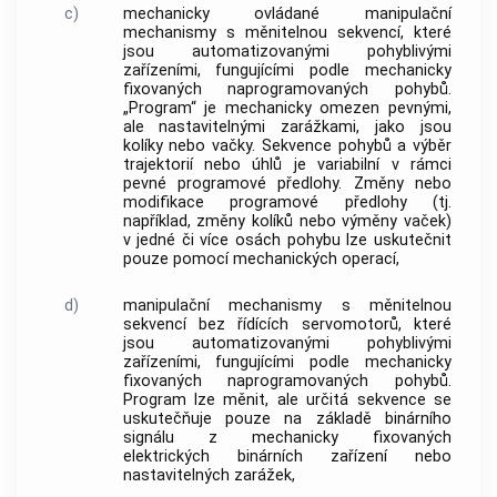
c)
mechanicky ovládané manipulační
mechanismy s měnitelnou sekvencí, které
jsou automatizovanými pohyblivými
zařízeními, fungujícími podle mechanicky
fixovaných naprogramovaných pohybů.
„Program“ je mechanicky omezen pevnými,
ale nastavitelnými zarážkami, jako jsou
kolíky nebo vačky. Sekvence pohybů a výběr
trajektorií nebo úhlů je variabilní v rámci
pevné programové předlohy. Změny nebo
modifikace programové předlohy (tj.
například, změny kolíků nebo výměny vaček)
v jedné či více osách pohybu lze uskutečnit
pouze pomocí mechanických operací,
d)
manipulační mechanismy s měnitelnou
sekvencí bez řídících servomotorů, které
jsou automatizovanými pohyblivými
zařízeními, fungujícími podle mechanicky
fixovaných naprogramovaných pohybů.
Program lze měnit, ale určitá sekvence se
uskutečňuje pouze na základě binárního
signálu z mechanicky fixovaných
elektrických binárních zařízení nebo
nastavitelných zarážek,