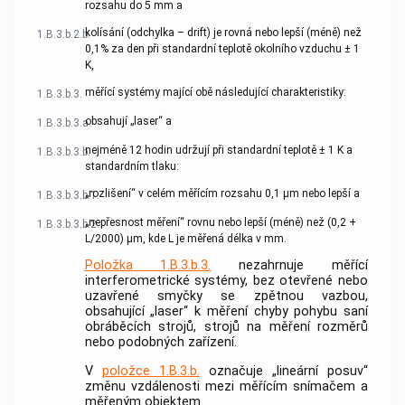
rozsahu do 5 mm a
kolísání (odchylka – drift) je rovná nebo lepší (méně) než
1.B.3.b.2.b.
0,1% za den při standardní teplotě okolního vzduchu ± 1
K,
měřící systémy mající obě následující charakteristiky:
1.B.3.b.3.
obsahují „laser“ a
1.B.3.b.3.a.
nejméně 12 hodin udržují při standardní teplotě ± 1 K a
1.B.3.b.3.b.
standardním tlaku:
„rozlišení“ v celém měřícím rozsahu 0,1 μm nebo lepší a
1.B.3.b.3.b.1.
„nepřesnost měření“ rovnu nebo lepší (méně) než (0,2 +
1.B.3.b.3.b.2.
L/2000) μm, kde L je měřená délka v mm.
Položka 1.B.3.b.3.
nezahrnuje měřící
interferometrické systémy, bez otevřené nebo
uzavřené smyčky se zpětnou vazbou,
obsahující „laser“ k měření chyby pohybu saní
obráběcích strojů, strojů na měření rozměrů
nebo podobných zařízení.
V
položce 1.B.3.b.
označuje „lineární posuv“
změnu vzdálenosti mezi měřícím snímačem a
měřeným objektem.