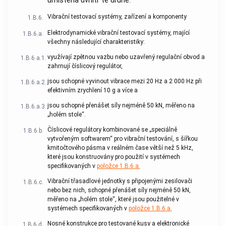
umístěna uvnitř té druhé.
Vibrační testovací systémy, zařízení a komponenty
1.B.6.
Elektrodynamické vibrační testovací systémy, mající
1.B.6.a.
všechny následující charakteristiky:
využívají zpětnou vazbu nebo uzavřený regulační obvod a
1.B.6.a.1.
zahrnují číslicový regulátor,
jsou schopné vyvinout vibrace mezi 20 Hz a 2 000 Hz při
1.B.6.a.2.
efektivním zrychlení 10 g a více a
jsou schopné přenášet síly nejméně 50 kN, měřeno na
1.B.6.a.3.
„holém stole“.
Číslicové regulátory kombinované se „speciálně
1.B.6.b.
vytvořeným softwarem“ pro vibrační testování, s šířkou
kmitočtového pásma v reálném čase větší než 5 kHz,
které jsou konstruovány pro použití v systémech
specifikovaných v
položce 1.B.6.a.
Vibrační třasadlové jednotky s připojenými zesilovači
1.B.6.c.
nebo bez nich, schopné přenášet síly nejméně 50 kN,
měřeno na „holém stole“, které jsou použitelné v
systémech specifikovaných v
položce 1.B.6.a.
Nosné konstrukce pro testované kusy a elektronické
1.B.6.d.