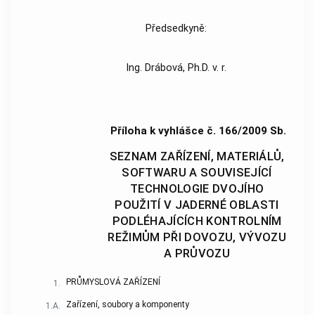
Předsedkyně:
Ing. Drábová, Ph.D. v. r.
Příloha k vyhlášce č. 166/2009 Sb.
SEZNAM ZAŘÍZENÍ, MATERIÁLŮ,
SOFTWARU A SOUVISEJÍCÍ
TECHNOLOGIE DVOJÍHO
POUŽITÍ V JADERNÉ OBLASTI
PODLÉHAJÍCÍCH KONTROLNÍM
REŽIMŮM PŘI DOVOZU, VÝVOZU
A PRŮVOZU
PRŮMYSLOVÁ ZAŘÍZENÍ
1.
Zařízení, soubory a komponenty
1.A.