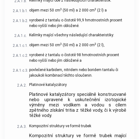
Kelímky mající obě z následujících charakteristik:
2.A.1.b.
3
3
objem mezi 50 cm
(50 ml) a 2 000 cm
(2 l) a
2.A.1.b.1.
vyrobené z tantalu o čistotě 99,9 hmotnostních procent
2.A.1.b.2.
nebo vyšší nebo jím obložené.
Kelímky mající všechny následující charakteristiky:
2.A.1.c.
3
3
objem mezi 50 cm
(50 ml) a 2 000 cm
(2 l),
2.A.1.c.1.
vyrobené z tantalu o čistotě 98 hmotnostních procent
2.A.1.c.2.
nebo vyšší nebo jím obložené a
povlečené karbidem, nitridem nebo boridem tantalu či
2.A.1.c.3.
jakoukoli kombinací těchto sloučenin.
Platinové katalyzátory
2.A.2.
Platinové katalyzátory speciálně konstruované
nebo upravené k uskutečnění izotopické
výměny mezi vodíkem a vodou s cílem
zpětného získání tritia z těžké vody, či k výrobě
těžké vody.
Kompozitní struktury ve formě trubek
2.A.3.
Kompozitní struktury ve formě trubek mající