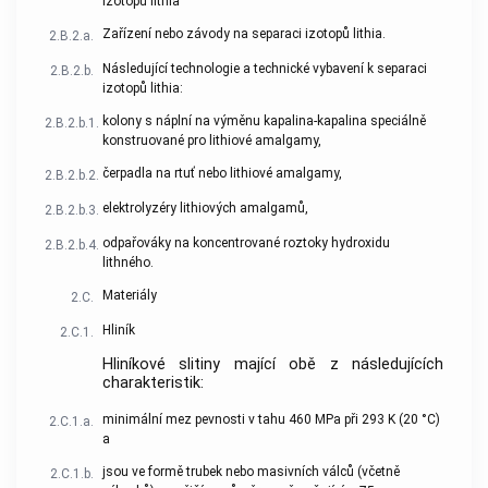
izotopů lithia
Zařízení nebo závody na separaci izotopů lithia.
2.B.2.a.
Následující technologie a technické vybavení k separaci
2.B.2.b.
izotopů lithia:
kolony s náplní na výměnu kapalina-kapalina speciálně
2.B.2.b.1.
konstruované pro lithiové amalgamy,
čerpadla na rtuť nebo lithiové amalgamy,
2.B.2.b.2.
elektrolyzéry lithiových amalgamů,
2.B.2.b.3.
odpařováky na koncentrované roztoky hydroxidu
2.B.2.b.4.
lithného.
Materiály
2.C.
Hliník
2.C.1.
Hliníkové slitiny mající obě z následujících
charakteristik:
minimální mez pevnosti v tahu 460 MPa při 293 K (20 °C)
2.C.1.a.
a
jsou ve formě trubek nebo masivních válců (včetně
2.C.1.b.