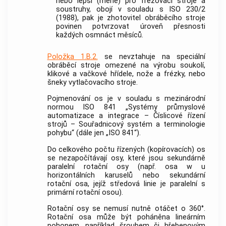
nebo lepší (méně) pro frézovací stroje a
soustruhy, obojí v souladu s ISO 230/2
(1988), pak je zhotovitel obráběcího stroje
povinen potvrzovat úroveň přesnosti
každých osmnáct měsíců.
Položka 1.B.2.
se nevztahuje na speciální
obráběcí stroje omezené na výrobu soukolí,
klikové a vačkové hřídele, nože a frézky, nebo
šneky vytlačovacího stroje.
Pojmenování os je v souladu s mezinárodní
normou ISO 841 „Systémy průmyslové
automatizace a integrace – Číslicové řízení
strojů – Souřadnicový systém a terminologie
pohybu“ (dále jen „ISO 841“).
Do celkového počtu řízených (kopírovacích) os
se nezapočítávají osy, které jsou sekundárně
paralelní rotační osy (např. osa w u
horizontálních karuselů nebo sekundární
rotační osa, jejíž středová linie je paralelní s
primární rotační osou).
Rotační osy se nemusí nutně otáčet o 360°.
Rotační osa může být poháněna lineárním
pohonem, například šroubem či hřebenovým