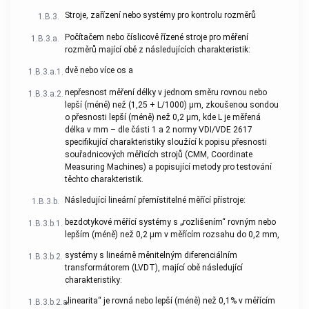
Stroje, zařízení nebo systémy pro kontrolu rozměrů
1.B.3.
Počítačem nebo číslicově řízené stroje pro měření
1.B.3.a.
rozměrů mající obě z následujících charakteristik:
dvě nebo více os a
1.B.3.a.1.
nepřesnost měření délky v jednom směru rovnou nebo
1.B.3.a.2.
lepší (méně) než (1,25 + L/1000) μm, zkoušenou sondou
o přesnosti lepší (méně) než 0,2 μm, kde L je měřená
délka v mm – dle části 1 a 2 normy VDI/VDE 2617
specifikující charakteristiky sloužící k popisu přesnosti
souřadnicových měřicích strojů (CMM, Coordinate
Measuring Machines) a popisující metody pro testování
těchto charakteristik.
Následující lineární přemístitelné měřící přístroje:
1.B.3.b.
bezdotykové měřící systémy s „rozlišením“ rovným nebo
1.B.3.b.1.
lepším (méně) než 0,2 μm v měřícím rozsahu do 0,2 mm,
systémy s lineárně měnitelným diferenciálním
1.B.3.b.2.
transformátorem (LVDT), mající obě následující
charakteristiky:
„linearita“ je rovná nebo lepší (méně) než 0,1% v měřícím
1.B.3.b.2.a.