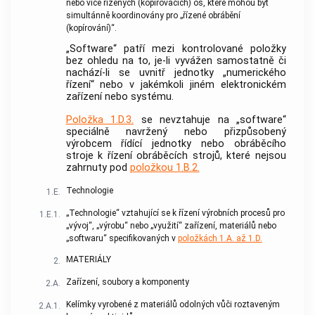
nebo více řízených (kopírovacích) os, které mohou být
simultánně koordinovány pro „řízené obrábění
(kopírování)“.
„Software“ patří mezi kontrolované položky
bez ohledu na to, je-li vyvážen samostatně či
nachází-li se uvnitř jednotky „numerického
řízení“ nebo v jakémkoli jiném elektronickém
zařízení nebo systému.
Položka 1.D.3.
se nevztahuje na „software“
speciálně navržený nebo přizpůsobený
výrobcem řídící jednotky nebo obráběcího
stroje k řízení obráběcích strojů, které nejsou
zahrnuty pod
položkou 1.B.2.
Technologie
1.E.
„Technologie“ vztahující se k řízení výrobních procesů pro
1.E.1.
„vývoj“, „výrobu“ nebo „využití“ zařízení, materiálů nebo
„softwaru“ specifikovaných v
položkách 1.A. až 1.D.
MATERIÁLY
2.
Zařízení, soubory a komponenty
2.A.
Kelímky vyrobené z materiálů odolných vůči roztaveným
2.A.1.