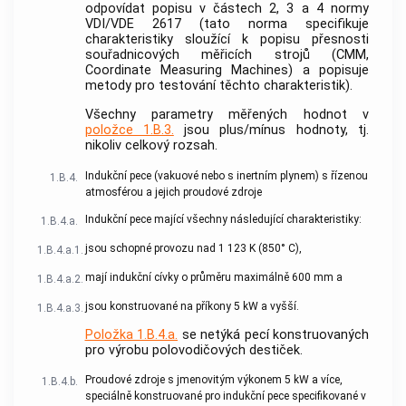
odpovídat popisu v částech 2, 3 a 4 normy
VDI/VDE 2617 (tato norma specifikuje
charakteristiky sloužící k popisu přesnosti
souřadnicových měřicích strojů (CMM,
Coordinate Measuring Machines) a popisuje
metody pro testování těchto charakteristik).
Všechny parametry měřených hodnot v
položce 1.B.3.
jsou plus/mínus hodnoty, tj.
nikoliv celkový rozsah.
Indukční pece (vakuové nebo s inertním plynem) s řízenou
1.B.4.
atmosférou a jejich proudové zdroje
Indukční pece mající všechny následující charakteristiky:
1.B.4.a.
jsou schopné provozu nad 1 123 K (850° C),
1.B.4.a.1.
mají indukční cívky o průměru maximálně 600 mm a
1.B.4.a.2.
jsou konstruované na příkony 5 kW a vyšší.
1.B.4.a.3.
Položka 1.B.4.a.
se netýká pecí konstruovaných
pro výrobu polovodičových destiček.
Proudové zdroje s jmenovitým výkonem 5 kW a více,
1.B.4.b.
speciálně konstruované pro indukční pece specifikované v