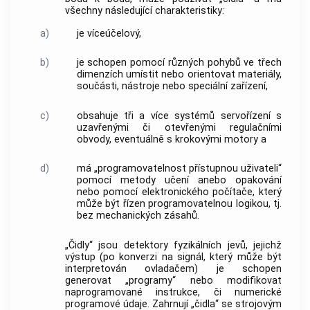
všechny následující charakteristiky:
a)
je víceúčelový,
b)
je schopen pomocí různých pohybů ve třech
dimenzích umístit nebo orientovat materiály,
součásti, nástroje nebo speciální zařízení,
c)
obsahuje tři a více systémů servořízení s
uzavřenými či otevřenými regulačními
obvody, eventuálně s krokovými motory a
d)
má „programovatelnost přístupnou uživateli“
pomocí metody učení anebo opakování
nebo pomocí elektronického počítače, který
může být řízen programovatelnou logikou, tj.
bez mechanických
zásahů
.
„Čidly“ jsou detektory fyzikálních jevů, jejichž
výstup (po konverzi na signál, který může být
interpretován ovladačem) je schopen
generovat „programy“ nebo modifikovat
naprogramované instrukce, či numerické
programové údaje. Zahrnují „čidla“ se strojovým