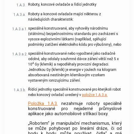
Roboty, koncové ovladače a řídící jednotky
1.A.3.
Roboty a koncové ovladače mající některou z
1.A.3.a.
následujících charakteristik:
speciálně konstruované, aby vyhověly národnímu
1.A.3.a.1.
(státnímu) bezpečnostnímu standardu pro zacházení s
vysoce explozivními látkami (například, splňující
podmínky zatížení elektrického kódu pro výbušniny), nebo
speciálně konstruované nebo vypočtené jako radiačně
1.A.3.a.2.
odolné, aby odolaly souhrnné dávce záření větší než 5 x
4
10
Gy (křemík) a nepodléhaly provozní degradaci.
Jednotkou Gy (křemík) je energie v joulech na kilogram
absorbovaná nestíněným křemíkovým vzorkem
vystaveným ionizujícímu záření.
Řídící jednotky speciálně konstruované pro kterýkoli robot
1.A.3.b.
nebo koncový ovladač uvedený v
položce 1.A.3.a.
Položka 1.A.3.
nezahrnuje roboty speciálně
konstruované pro nejaderné průmyslové
aplikace jako automobilové stříkací boxy.
„Robotem“ je manipulační mechanismus, který
se může pohybovat po lineární dráze, či od
bodu k bodu, může používat „čidla“ a má