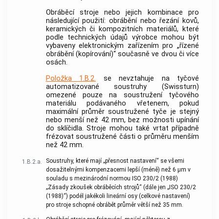
Obráběcí stroje nebo jejich kombinace pro
následující použití: obrábění nebo řezání kovů,
keramických či kompozitních materiálů, které
podle technických údajů výrobce mohou být
vybaveny elektronickým zařízením pro „řízené
obrábění (kopírování)“ současně ve dvou či více
osách.
Položka 1.B.2.
se nevztahuje na tyčové
automatizované soustruhy (Swissturn)
omezené pouze na soustružení tyčového
materiálu podávaného vřetenem, pokud
maximální průměr soustružené tyče je stejný
nebo menší než 42 mm, bez možnosti upínání
do sklíčidla. Stroje mohou také vrtat případně
frézovat soustružené části o průměru menším
než 42 mm.
Soustruhy, které mají „přesnost nastavení“ se všemi
1.B.2.a.
dosažitelnými kompenzacemi lepší (méně) než 6 μm v
souladu s mezinárodní normou ISO 230/2 (1988)
„Zásady zkoušek obráběcích strojů“ (dále jen „ISO 230/2
(1988)“) podél jakékoli lineární osy (celkové nastavení)
pro stroje schopné obrábět průměr větší než 35 mm.