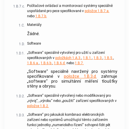
Počítačové ovládací a monitorovací systémy speciálně
1.B.7.c.
uspořádané pro pece specifikované v
položce 1.B.7.a.
nebo
1.B.7.b.
Materiály
1.C.
Žádné.
Software
1.D.
„Software“ speciálně vytvořený pro užití u zařízení
1.D.1.
specifikovaných v
položkách 1.A.3.
,
1.B.1.
,
1.B.3.
,
1.B.5.
,
1.B.6.a.
,
1.B.6.b.
,
1.B.6.d.
nebo
1.B.7.
„Software“ speciálně navržený pro systémy
specifikované v
položce 1.B.3.d.
zahrnuje
„software“ pro simultánní měření tloušťky
stěny a obrysu.
„Software“ speciálně vytvořený nebo modifikovaný pro
1.D.2.
„vývoj“, „výrobu“ nebo „použití“ zařízení specifikovaných v
položce 1.B.2.
„Software“ pro jakoukoli kombinaci elektronických
1.D.3.
zařízení nebo systémů umožňující těmto zařízením
funkci jednotky „numerického řízení“ schopné řídit pět