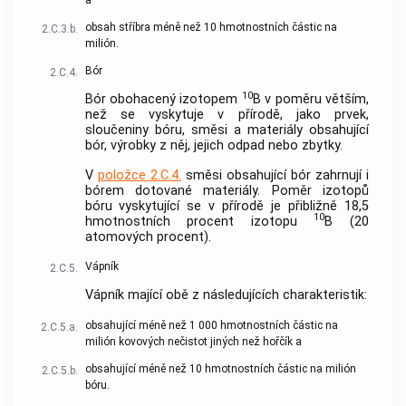
a
obsah stříbra méně než 10 hmotnostních částic na
2.C.3.b.
milión.
Bór
2.C.4.
10
Bór obohacený izotopem
B v poměru větším,
než se vyskytuje v přírodě, jako prvek,
sloučeniny bóru, směsi a materiály obsahující
bór, výrobky z něj, jejich odpad nebo zbytky.
V
položce 2.C.4.
směsi obsahující bór zahrnují i
bórem dotované materiály. Poměr izotopů
bóru vyskytující se v přírodě je přibližně 18,5
10
hmotnostních procent izotopu
B (20
atomových procent).
Vápník
2.C.5.
Vápník mající obě z následujících charakteristik:
obsahující méně než 1 000 hmotnostních částic na
2.C.5.a.
milión kovových nečistot jiných než hořčík a
obsahující méně než 10 hmotnostních částic na milión
2.C.5.b.
bóru.