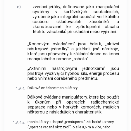
e)
zvedací jeřáby, definované jako manipulační
systémy v kartézských souřadnicích,
vyrobené jako integrální součást vertikálního
souboru skladovacích zásobníků a
zkonstruované ke zpřístupnění obsahu
těchto zásobníků při ukládání nebo vyjímání.
„Koncovým ovladačem“ jsou čelisti, „aktivní
nástrojové jednotky“ a jakékoli jiné nástroje,
které jsou připevněny k základní desce na konci
manipulačního ramene „robota“.
„Aktivními nástrojovými jednotkami“ jsou
přístroje využívající hybnou sílu, energii procesu
nebo vnímání obráběného předmětu.
Dálkově ovládané manipulátory
1.A.4.
Dálkově ovládané manipulátory, které lze použít
k úkonům při operacích radiochemické
separace nebo v horkých komorách, majících
některou z následujících charakteristik:
manipulátory schopné „prostupovat“ zdí horké komory
1.A.4.a.
(„operace vedené skrz zeď“) o síle 0,6 m a více, nebo