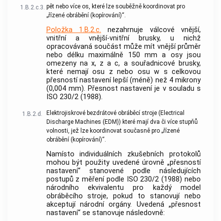
pět nebo více os, které lze souběžně koordinovat pro
1.B.2.c.3.
„řízené obrábění (kopírování)“.
Položka 1.B.2.c.
nezahrnuje válcové vnější,
vnitřní a vnější-vnitřní brusky, u nichž
opracovávaná součást může mít vnější průměr
nebo délku maximálně 150 mm a osy jsou
omezeny na x, z a c, a souřadnicové brusky,
které nemají osu z nebo osu w s celkovou
přesností nastavení lepší (méně) než 4 mikrony
(0,004 mm). Přesnost nastavení je v souladu s
ISO 230/2 (1988).
Elektrojiskrové bezdrátové obráběcí stroje (Electrical
1.B.2.d.
Discharge Machines (EDM)) které mají dva či více stupňů
volnosti, jež lze koordinovat současně pro „řízené
obrábění (kopírování)“.
Namísto individuálních zkušebních protokolů
mohou být použity uvedené úrovně „přesností
nastavení“ stanovené podle následujících
postupů z měření podle ISO 230/2 (1988) nebo
národního ekvivalentu pro každý model
obráběcího stroje, pokud to stanovují nebo
akceptují národní orgány. Uvedená „přesnost
nastavení“ se stanovuje následovně: