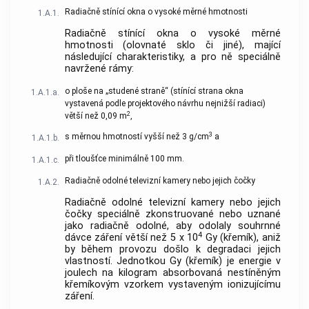
Radiačně stínící okna o vysoké měrné hmotnosti
1.A.1.
Radiačně stínící okna o vysoké měrné
hmotnosti (olovnaté sklo či jiné), mající
následující charakteristiky, a pro ně speciálně
navržené rámy:
o ploše na „studené straně“ (stínící strana okna
1.A.1.a.
vystavená podle projektového návrhu nejnižší radiaci)
2
větší než 0,09 m
,
3
s měrnou hmotností vyšší než 3 g/cm
a
1.A.1.b.
při tloušťce minimálně 100 mm.
1.A.1.c.
Radiačně odolné televizní kamery nebo jejich čočky
1.A.2.
Radiačně odolné televizní kamery nebo jejich
čočky speciálně zkonstruované nebo uznané
jako radiačně odolné, aby odolaly souhrnné
4
dávce záření větší než 5 x 10
Gy (křemík), aniž
by během provozu došlo k degradaci jejich
vlastností. Jednotkou Gy (křemík) je energie v
joulech na kilogram absorbovaná nestíněným
křemíkovým vzorkem vystaveným ionizujícímu
záření.