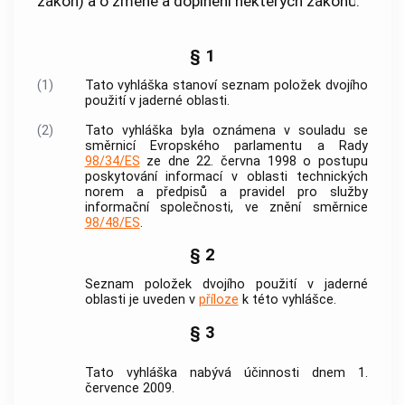
zákon) a o změně a doplnění některých zákonů:
§ 1
(1)
Tato vyhláška stanoví seznam položek dvojího
použití v jaderné oblasti.
(2)
Tato vyhláška byla oznámena v souladu se
směrnicí Evropského parlamentu a Rady
98/34/ES
ze dne 22. června 1998 o postupu
poskytování informací v oblasti technických
norem a předpisů a pravidel pro služby
informační společnosti, ve znění směrnice
98/48/ES
.
§ 2
Seznam položek dvojího použití v jaderné
oblasti je uveden v
příloze
k této vyhlášce.
§ 3
Tato vyhláška nabývá účinnosti dnem 1.
července 2009.