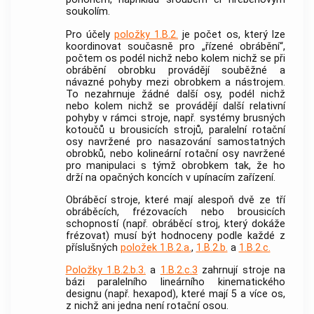
soukolím.
Pro účely
položky 1.B.2.
je počet os, který lze
koordinovat současně pro „řízené obrábění“,
počtem os podél nichž nebo kolem nichž se při
obrábění obrobku provádějí souběžné a
návazné pohyby mezi obrobkem a nástrojem.
To nezahrnuje žádné další osy, podél nichž
nebo kolem nichž se provádějí další relativní
pohyby v rámci stroje, např. systémy brusných
kotoučů u brousicích strojů, paralelní rotační
osy navržené pro nasazování samostatných
obrobků, nebo kolineární rotační osy navržené
pro manipulaci s týmž obrobkem tak, že ho
drží na opačných koncích v upínacím zařízení.
Obráběcí stroje, které mají alespoň dvě ze tří
obráběcích, frézovacích nebo brousicích
schopností (např. obráběcí stroj, který dokáže
frézovat) musí být hodnoceny podle každé z
příslušných
položek 1.B.2.a.
,
1.B.2.b.
a
1.B.2.c.
Položky 1.B.2.b.3.
a
1.B.2.c.3
zahrnují stroje na
bázi paralelního lineárního kinematického
designu (např. hexapod), které mají 5 a více os,
z nichž ani jedna není rotační osou.