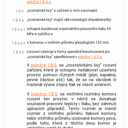
položce 1.B.4.a.
„Izostatické lisy“ a zařízení s nimi související
1.B.5.
„Izostatické lisy“ mající obě následující charakteristiky:
1.B.5.a.
schopné dosáhnout maximálního pracovního tlaku 69
1.B.5.a.1.
MPa a vyššího a
s komorou o vnitřním průměru přesahujícím 152 mm.
1.B.5.a.2.
Lisovací nástroje a formy speciálně konstruované pro
1.B.5.b.
„izostatické lisy“ specifikované v
položce 1.B.5.a.
V
položce 1.B.5.
se „izostatickými lisy“ rozumí
zařízení, které je schopno natlakovat uzavřený
prostor pomocí různých médií (plyn, kapalina,
pevné částice atd.) tak, že se na obrobek či
materiál vyvine stejný tlak ve všech směrech.
V
položce 1.B.5.
se vnitřními rozměry komory
rozumí ten prostor, v němž se dosahuje
současně pracovní teploty i tlaku, bez zahrnutí
upínacích přípravků. Tento rozměr je menší
rozměr z vnitřního průměru tlakové komory,
nebo vnitřního průměru izolované komory pece,
podle toho, která z těchto dvou komor je