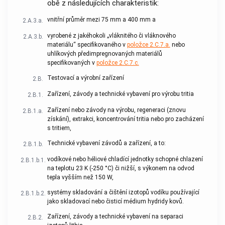
obě z následujících charakteristik:
vnitřní průměr mezi 75 mm a 400 mm a
2.A.3.a.
vyrobené z jakéhokoli „vláknitého či vláknového
2.A.3.b.
materiálu“ specifikovaného v
položce 2.C.7.a.
nebo
uhlíkových předimpregnovaných materiálů
specifikovaných v
položce 2.C.7.c.
Testovací a výrobní zařízení
2.B.
Zařízení, závody a technické vybavení pro výrobu tritia
2.B.1.
Zařízení nebo závody na výrobu, regeneraci (znovu
2.B.1.a.
získání), extrakci, koncentrování tritia nebo pro zacházení
s tritiem,
Technické vybavení závodů a zařízení, a to:
2.B.1.b.
vodíkové nebo héliové chladící jednotky schopné chlazení
2.B.1.b.1.
na teplotu 23 K (-250 °C) či nižší, s výkonem na odvod
tepla vyšším než 150 W,
systémy skladování a čištění izotopů vodíku používající
2.B.1.b.2.
jako skladovací nebo čisticí médium hydridy kovů.
Zařízení, závody a technické vybavení na separaci
2.B.2.