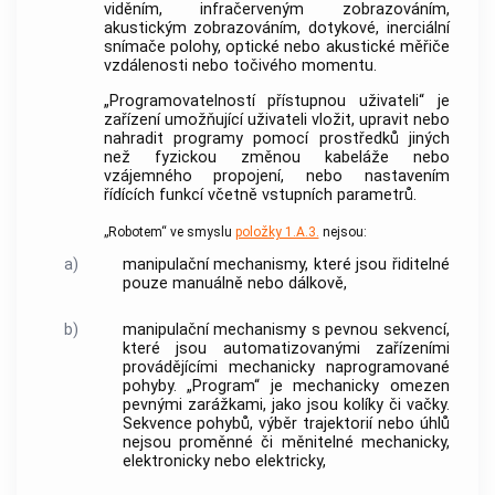
viděním, infračerveným zobrazováním,
akustickým zobrazováním, dotykové, inerciální
snímače polohy, optické nebo akustické měřiče
vzdálenosti nebo točivého momentu.
„Programovatelností přístupnou uživateli“ je
zařízení umožňující uživateli vložit, upravit nebo
nahradit programy pomocí prostředků jiných
než fyzickou změnou kabeláže nebo
vzájemného propojení, nebo nastavením
řídících funkcí včetně vstupních parametrů.
„Robotem“ ve smyslu
položky 1.A.3.
nejsou:
a)
manipulační mechanismy, které jsou řiditelné
pouze manuálně nebo dálkově,
b)
manipulační mechanismy s pevnou sekvencí,
které jsou automatizovanými zařízeními
provádějícími mechanicky naprogramované
pohyby. „Program“ je mechanicky omezen
pevnými zarážkami, jako jsou kolíky či vačky.
Sekvence pohybů, výběr trajektorií nebo úhlů
nejsou proměnné či měnitelné mechanicky,
elektronicky nebo elektricky,