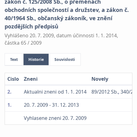
zákon č. 125/2008 Sb., o přeměnách
obchodních společností a družstev, a zákon č.
40/1964 Sb., občanský zákoník, ve znění
pozdějších předpisů
Vyhlášeno 20. 7. 2009, datum účinnosti 1. 1. 2014,
částka 65 / 2009
Text
Historie
Souvislosti
Cislo
Zneni
Novely
2.
Aktualni zneni od 1. 1. 2014
89/2012 Sb.
,
340/20
1.
20. 7. 2009 - 31. 12. 2013
Vyhlasene zneni 20. 7. 2009