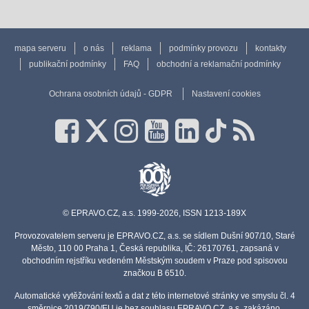
mapa serveru
o nás
reklama
podmínky provozu
kontakty
publikační podmínky
FAQ
obchodní a reklamační podmínky
Ochrana osobních údajů - GDPR
Nastavení cookies
© EPRAVO.CZ, a.s. 1999-2026, ISSN 1213-189X
Provozovatelem serveru je EPRAVO.CZ, a.s. se sídlem Dušní 907/10, Staré
Město, 110 00 Praha 1, Česká republika, IČ: 26170761, zapsaná v
obchodním rejstříku vedeném Městským soudem v Praze pod spisovou
značkou B 6510.
Automatické vytěžování textů a dat z této internetové stránky ve smyslu čl. 4
směrnice 2019/790/EU je bez souhlasu EPRAVO.CZ, a.s. zakázáno.