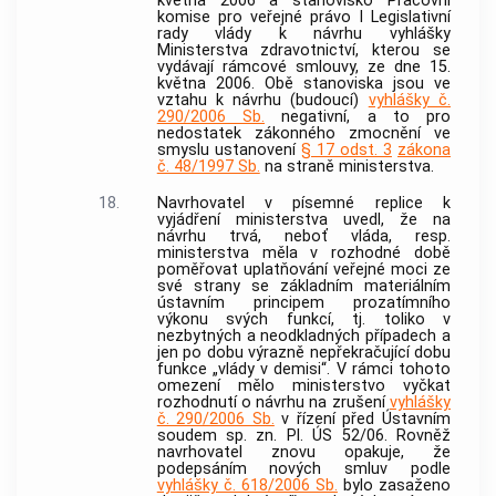
května 2006 a stanovisko Pracovní
komise pro veřejné právo I Legislativní
rady vlády k návrhu vyhlášky
Ministerstva zdravotnictví, kterou se
vydávají rámcové smlouvy, ze dne 15.
května 2006. Obě stanoviska jsou ve
vztahu k návrhu (budoucí)
vyhlášky č.
290/2006 Sb.
negativní, a to pro
nedostatek zákonného zmocnění ve
smyslu ustanovení
§ 17 odst. 3
zákona
č. 48/1997 Sb.
na straně ministerstva.
18.
Navrhovatel v písemné replice k
vyjádření ministerstva uvedl, že na
návrhu trvá, neboť vláda, resp.
ministerstva měla v rozhodné době
poměřovat uplatňování veřejné moci ze
své strany se základním materiálním
ústavním principem prozatímního
výkonu svých funkcí, tj. toliko v
nezbytných a neodkladných případech a
jen po dobu výrazně nepřekračující dobu
funkce „vlády v demisi“. V rámci tohoto
omezení mělo ministerstvo vyčkat
rozhodnutí o návrhu na zrušení
vyhlášky
č. 290/2006 Sb.
v řízení před
Ústavním
soudem
sp. zn. Pl. ÚS 52/06. Rovněž
navrhovatel znovu opakuje, že
podepsáním nových smluv podle
vyhlášky č. 618/2006 Sb.
bylo zasaženo