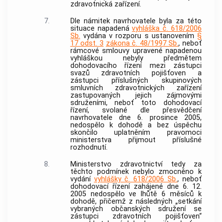
zdravotnická zařízení.
7.
Dle námitek navrhovatele byla za této
situace napadená
vyhláška č. 618/2006
Sb.
vydána v rozporu s ustanovením
§
17 odst. 3
zákona č. 48/1997 Sb.
, neboť
rámcové smlouvy upravené napadenou
vyhláškou nebyly předmětem
dohodovacího řízení mezi zástupci
svazů zdravotních pojišťoven a
zástupci příslušných skupinových
smluvních zdravotnických zařízení
zastupovaných jejich zájmovými
sdruženími, neboť toto dohodovací
řízení, svolané dle přesvědčení
navrhovatele dne 6. prosince 2005,
nedospělo k dohodě a bez úspěchu
skončilo uplatněním pravomoci
ministerstva přijmout příslušné
rozhodnutí.
8.
Ministerstvo zdravotnictví tedy za
těchto podmínek nebylo zmocněno k
vydání
vyhlášky č. 618/2006 Sb.
, neboť
dohodovací řízení zahájené dne 6. 12.
2005 nedospělo ve lhůtě 6 měsíců k
dohodě, přičemž z následných „setkání
vybraných občanských sdružení se
zástupci zdravotních pojišťoven“