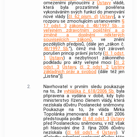
omezeními plynoucími z
Ústavy
vládě,
která byla prozatímně pověřena
vykonáváním svých funkcí do jmenování
nové vlády [
čl. 62 písm. d)
Ústavy
], a v
rozporu se zmocňujícím ustanovením
§
17 odst. 3
zákona č. 48/1997 Sb., o
veřejném zdravotním pojištění a o
změně a doplnění některých
souvisejících zákonů
, ve znění
pozdějších předpisů, (dále jen „zákon č.
48/1997 Sb.
“), čímž má být zároveň
porušen princip právní jistoty (
čl. 1 odst.
1
Ústavy
) a nezbytnost zákonného
podkladu pro akty veřejné moci [
čl. 2
odst. 3
Ústavy
,
čl. 2 odst. 2
Listiny
základních práv a svobod
(dále též jen
„Listina“)].
2.
Navrhovatel v prvním sledu poukazuje
na to, že
vyhláška č. 618/2006 Sb.
byla
připravena a vydána v době, kdy bylo
ministerstvo řízeno členem vlády, která
nezískala důvěru Poslanecké sněmovny.
Poukazuje na to, že vláda Mirka
Topolánka jmenovaná dne 4. září 2006
předstoupila podle
čl. 68 odst. 3
Ústavy
před Poslaneckou sněmovnu, v níž však
při hlasování dne 3. října 2006 důvěru
nezískala (
čl. 68 odst. 4
Ústavy
). V