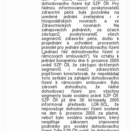
dohodovacího řízení byl SZP ČR. Pro
řádnou informovanost poskytovatelů
zdravotní péče byla pozvánka na
uvedené jednání zveřejněna i v
Hospodářských novinách a ve
Zdravotnických novinách. Na
zahajovacích jednáních, za účasti
zástupců poskytovatelů všech
segmentů zdravotní péče, došlo k
projednání a schválení procesních
pravidel pro jednání dohodovacího řízení
(„jednací řád dohodovacího řízení o
rámcových smlouvách“). Ve vztahu k
jednání konanému dne 6. prosince 2005
uvádí SZP ČR, že zástupci dotčených
segmentů i svazů zdravotních
pojišťoven konstatovali, že nepokládají
toto setkání za zahájení dohodovacího
řízení k rámcovým smlouvám. Bylo
zároveň dohodnuto, že řádné
dohodovací řízení pro všechny
segmenty bude svoláno právě SZP ČR.
SZP ČR již dne 30. listopadu 2005
informoval předsedu LOK-SČL, že
nepovažuje dohodovací řízení svolané
na den 6. prosince 2005 za platné,
neboť bylo svoláno subjektem, který
nesplňuje zákonem stanovené
podmínky pro svolání dohodovacího
řízení. Dále SZP ČR uvádí, že dohodovací