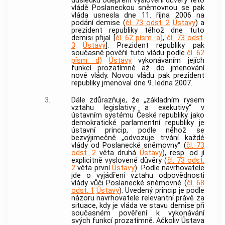
důsledku odepření vyslovení důvěry této
vládě Poslaneckou sněmovnou se pak
vláda usnesla dne 11. října 2006 na
podání demise (
čl. 73 odst. 2
Ústavy
) a
prezident republiky téhož dne tuto
demisi přijal [
čl. 62 písm. a)
,
čl. 73 odst.
3
Ústavy
]. Prezident republiky pak
současně pověřil tuto vládu podle
čl. 62
písm. d)
Ústavy
vykonáváním jejích
funkcí prozatímně až do jmenování
nové vlády. Novou vládu pak prezident
republiky jmenoval dne 9. ledna 2007.
3.
Dále zdůrazňuje, že „základním rysem
vztahu legislativy a exekutivy“ v
ústavním systému České republiky jako
demokratické parlamentní republiky je
ústavní princip, podle něhož se
bezvýjimečně „odvozuje trvání každé
vlády od Poslanecké sněmovny“ (
čl. 73
odst. 2
věta druhá
Ústavy
), resp. od jí
explicitně vyslovené důvěry (
čl. 73 odst.
2
věta první
Ústavy
). Podle navrhovatele
jde o vyjádření vztahu odpovědnosti
vlády vůči Poslanecké sněmovně (
čl. 68
odst. 1
Ústavy
). Uvedený princip je podle
názoru navrhovatele relevantní právě za
situace, kdy je vláda ve stavu demise při
současném pověření k vykonávání
svých funkcí prozatímně. Ačkoliv Ústava