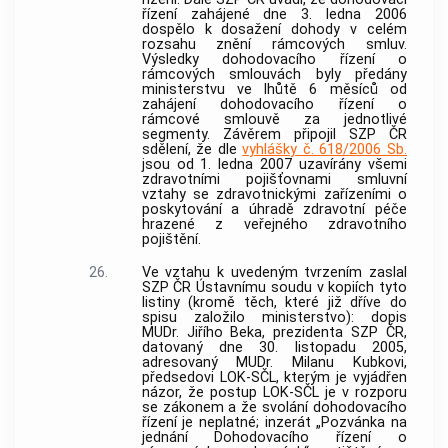
řízení zahájené dne 3. ledna 2006
dospělo k dosažení dohody v celém
rozsahu znění rámcových smluv.
Výsledky dohodovacího řízení o
rámcových smlouvách byly předány
ministerstvu ve lhůtě 6 měsíců od
zahájení dohodovacího řízení o
rámcové smlouvě za jednotlivé
segmenty. Závěrem připojil SZP ČR
sdělení, že dle
vyhlášky č. 618/2006 Sb.
jsou od 1. ledna 2007 uzavírány všemi
zdravotními pojišťovnami smluvní
vztahy se zdravotnickými zařízeními o
poskytování a úhradě zdravotní péče
hrazené z veřejného zdravotního
pojištění.
26.
Ve vztahu k uvedeným tvrzením zaslal
SZP ČR
Ústavnímu soudu
v kopiích tyto
listiny (kromě těch, které již dříve do
spisu založilo ministerstvo): dopis
MUDr. Jiřího Beka, prezidenta SZP ČR,
datovaný dne 30. listopadu 2005,
adresovaný MUDr. Milanu Kubkovi,
předsedovi LOK-SČL, kterým je vyjádřen
názor, že postup LOK-SČL je v rozporu
se zákonem a že svolání dohodovacího
řízení je neplatné; inzerát „Pozvánka na
jednání Dohodovacího řízení o