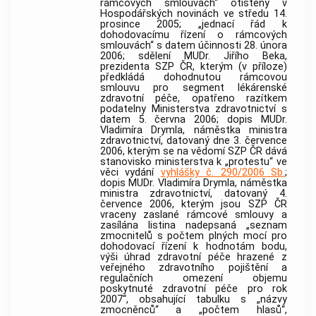
rámcových smlouvách“ otištěný v
Hospodářských novinách ve středu 14.
prosince 2005; „jednací řád k
dohodovacímu řízení o rámcových
smlouvách“ s datem účinnosti 28. února
2006; sdělení MUDr. Jiřího Beka,
prezidenta SZP ČR, kterým (v příloze)
předkládá dohodnutou rámcovou
smlouvu pro segment lékárenské
zdravotní péče, opatřeno razítkem
podatelny Ministerstva zdravotnictví s
datem 5. června 2006; dopis MUDr.
Vladimíra Drymla, náměstka ministra
zdravotnictví, datovaný dne 3. července
2006, kterým se na vědomí SZP ČR dává
stanovisko ministerstva k „protestu“ ve
věci vydání
vyhlášky č. 290/2006 Sb.
;
dopis MUDr. Vladimíra Drymla, náměstka
ministra zdravotnictví, datovaný 4.
července 2006, kterým jsou SZP ČR
vraceny zaslané rámcové smlouvy a
zasílána listina nadepsaná „seznam
zmocnitelů s počtem plných mocí pro
dohodovací řízení k hodnotám bodu,
výši úhrad zdravotní péče hrazené z
veřejného zdravotního pojištění a
regulačních omezení objemu
poskytnuté zdravotní péče pro rok
2007“, obsahující tabulku s „názvy
zmocněnců“ a „počtem hlasů“,