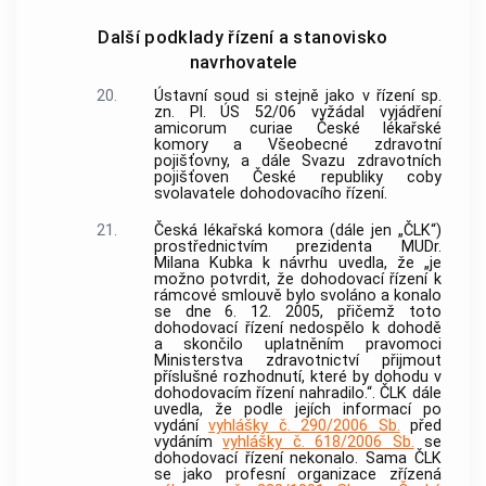
Další podklady řízení a stanovisko
navrhovatele
20.
Ústavní soud
si stejně jako v řízení sp.
zn. Pl. ÚS 52/06 vyžádal vyjádření
amicorum curiae České lékařské
komory a Všeobecné zdravotní
pojišťovny, a dále Svazu zdravotních
pojišťoven České republiky coby
svolavatele dohodovacího řízení.
21.
Česká lékařská komora (dále jen „ČLK“)
prostřednictvím prezidenta MUDr.
Milana Kubka k návrhu uvedla, že „je
možno potvrdit, že dohodovací řízení k
rámcové smlouvě bylo svoláno a konalo
se dne 6. 12. 2005, přičemž toto
dohodovací řízení nedospělo k dohodě
a skončilo uplatněním pravomoci
Ministerstva zdravotnictví přijmout
příslušné rozhodnutí, které by dohodu v
dohodovacím řízení nahradilo.“. ČLK dále
uvedla, že podle jejích informací po
vydání
vyhlášky č. 290/2006 Sb.
před
vydáním
vyhlášky č. 618/2006 Sb.
se
dohodovací řízení nekonalo. Sama ČLK
se jako profesní organizace zřízená