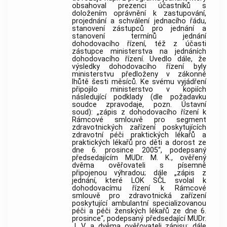
obsahoval prezenci účastníků s
doložením oprávnění k zastupování,
projednání a schválení jednacího řádu,
stanovení zástupců pro jednání a
stanovení termínů jednání
dohodovacího řízení, též z účasti
zástupce ministerstva na jednáních
dohodovacího řízení. Uvedlo dále, že
výsledky dohodovacího řízení byly
ministerstvu předloženy v zákonné
lhůtě šesti měsíců. Ke svému vyjádření
připojilo ministerstvo v kopiích
následující podklady (dle požadavku
soudce zpravodaje, pozn.
Ústavní
soud
): „zápis z dohodovacího řízení k
Rámcové smlouvě pro segment
zdravotnických zařízení poskytujících
zdravotní péči praktických lékařů a
praktických lékařů pro děti a dorost ze
dne 6. prosince 2005“, podepsaný
předsedajícím MUDr. M. K., ověřený
dvěma ověřovateli s písemně
připojenou výhradou; dále „zápis z
jednání, které LOK SČL svolal k
dohodovacímu řízení k Rámcové
smlouvě pro zdravotnická zařízení
poskytující ambulantní specializovanou
péči a péči ženských lékařů ze dne 6.
prosince“, podepsaný předsedající MUDr.
J. V. a dvěma ověřovateli zápisu; dále