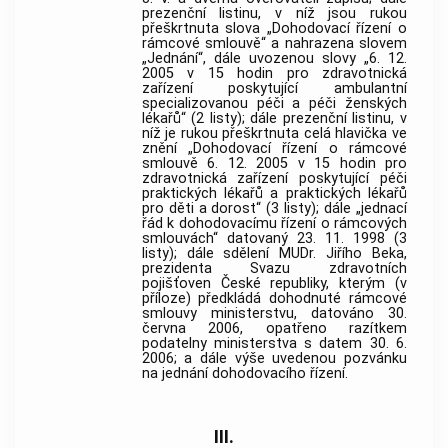
prezenční listinu, v níž jsou rukou
přeškrtnuta slova „Dohodovací řízení o
rámcové smlouvě“ a nahrazena slovem
„Jednání“, dále uvozenou slovy „6. 12.
2005 v 15 hodin pro zdravotnická
zařízení poskytující ambulantní
specializovanou péči a péči ženských
lékařů“ (2 listy); dále prezenční listinu, v
níž je rukou přeškrtnuta celá hlavička ve
znění „Dohodovací řízení o rámcové
smlouvě 6. 12. 2005 v 15 hodin pro
zdravotnická zařízení poskytující péči
praktických lékařů a praktických lékařů
pro děti a dorost“ (3 listy); dále „jednací
řád k dohodovacímu řízení o rámcových
smlouvách“ datovaný 23. 11. 1998 (3
listy); dále sdělení MUDr. Jiřího Beka,
prezidenta Svazu zdravotních
pojišťoven České republiky, kterým (v
příloze) předkládá dohodnuté rámcové
smlouvy ministerstvu, datováno 30.
června 2006, opatřeno razítkem
podatelny ministerstva s datem 30. 6.
2006; a dále výše uvedenou pozvánku
na jednání dohodovacího řízení.
III.