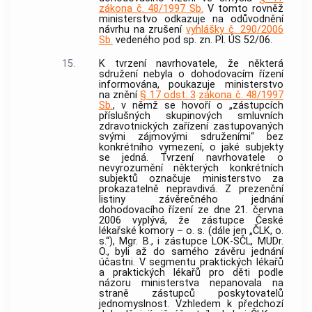
zákona č. 48/1997 Sb.
V tomto rovněž
ministerstvo odkazuje na odůvodnění
návrhu na zrušení
vyhlášky č. 290/2006
Sb.
vedeného pod sp. zn. Pl. ÚS 52/06.
15.
K tvrzení navrhovatele, že některá
sdružení nebyla o dohodovacím řízení
informována, poukazuje ministerstvo
na znění
§ 17 odst. 3
zákona č. 48/1997
Sb.
, v němž se hovoří o „zástupcích
příslušných skupinových smluvních
zdravotnických zařízení zastupovaných
svými zájmovými sdruženími“ bez
konkrétního vymezení, o jaké subjekty
se jedná. Tvrzení navrhovatele o
nevyrozumění některých konkrétních
subjektů označuje ministerstvo za
prokazatelně nepravdivá. Z prezenční
listiny závěrečného jednání
dohodovacího řízení ze dne 21. června
2006 vyplývá, že zástupce České
lékařské komory – o. s. (dále jen „ČLK, o.
s.“), Mgr. B., i zástupce LOK-SČL, MUDr.
O., byli až do samého závěru jednání
účastni. V segmentu praktických lékařů
a praktických lékařů pro děti podle
názoru ministerstva nepanovala na
straně zástupců poskytovatelů
jednomyslnost. Vzhledem k předchozí