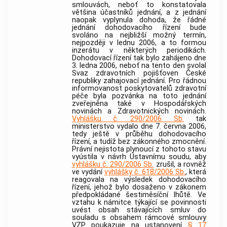
smlouvách, neboť to konstatovala
většina účastníků jednání, a z jednání
naopak vyplynula dohoda, že řádné
jednání dohodovacího řízení bude
svoláno na nejbližší možný termín,
nejpozději v lednu 2006, a to formou
inzerátu v některých periodikách.
Dohodovací řízení tak bylo zahájeno dne
3. ledna 2006, neboť na tento den svolal
Svaz zdravotních pojišťoven České
republiky zahajovací jednání. Pro řádnou
informovanost poskytovatelů zdravotní
péče byla pozvánka na toto jednání
zveřejněna také v Hospodářských
novinách a Zdravotnických novinách.
Vyhlášku č. 290/2006 Sb.
tak
ministerstvo vydalo dne 7. června 2006,
tedy ještě v průběhu dohodovacího
řízení, a tudíž bez zákonného zmocnění.
Právní nejistota plynoucí z tohoto stavu
vyústila v návrh
Ústavnímu soudu
, aby
vyhlášku č. 290/2006 Sb.
zrušil, a rovněž
ve vydání
vyhlášky č. 618/2006 Sb.
, která
reagovala na výsledek dohodovacího
řízení, jehož bylo dosaženo v zákonem
předpokládané šestiměsíční lhůtě. Ve
vztahu k námitce týkající se povinnosti
uvést obsah stávajících smluv do
souladu s obsahem rámcové smlouvy
VZP poukazuje na ustanovení
§ 17