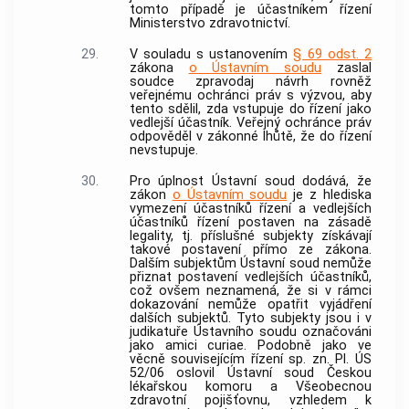
tomto případě je účastníkem řízení
Ministerstvo zdravotnictví.
29.
V souladu s ustanovením
§ 69 odst. 2
zákona
o Ústavním soudu
zaslal
soudce zpravodaj návrh rovněž
veřejnému ochránci práv s výzvou, aby
tento sdělil, zda vstupuje do řízení jako
vedlejší účastník. Veřejný ochránce práv
odpověděl v zákonné lhůtě, že do řízení
nevstupuje.
30.
Pro úplnost
Ústavní soud
dodává, že
zákon
o Ústavním soudu
je z hlediska
vymezení účastníků řízení a vedlejších
účastníků řízení postaven na zásadě
legality, tj. příslušné subjekty získávají
takové postavení přímo ze zákona.
Dalším subjektům Ústavní soud nemůže
přiznat postavení vedlejších účastníků,
což ovšem neznamená, že si v rámci
dokazování nemůže opatřit vyjádření
dalších subjektů. Tyto subjekty jsou i v
judikatuře
Ústavního soudu
označováni
jako amici curiae. Podobně jako ve
věcně souvisejícím řízení sp. zn. Pl. ÚS
52/06 oslovil
Ústavní soud
Českou
lékařskou komoru a Všeobecnou
zdravotní pojišťovnu, vzhledem k