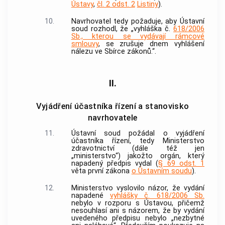
Ústavy
,
čl. 2 odst. 2
Listiny
).
10.
Navrhovatel tedy požaduje, aby
Ústavní
soud
rozhodl, že „vyhláška č.
618/2006
Sb., kterou se vydávají rámcové
smlouvy
, se zrušuje dnem vyhlášení
nálezu ve Sbírce zákonů.“.
II.
Vyjádření účastníka řízení a stanovisko
navrhovatele
11.
Ústavní soud
požádal o vyjádření
účastníka řízení, tedy Ministerstvo
zdravotnictví (dále též jen
„ministerstvo“) jakožto orgán, který
napadený předpis vydal (
§ 69 odst. 1
věta první zákona
o Ústavním soudu
).
12.
Ministerstvo vyslovilo názor, že vydání
napadené
vyhlášky č. 618/2006 Sb.
nebylo v rozporu s Ústavou, přičemž
nesouhlasí ani s názorem, že by vydání
uvedeného předpisu nebylo „nezbytné