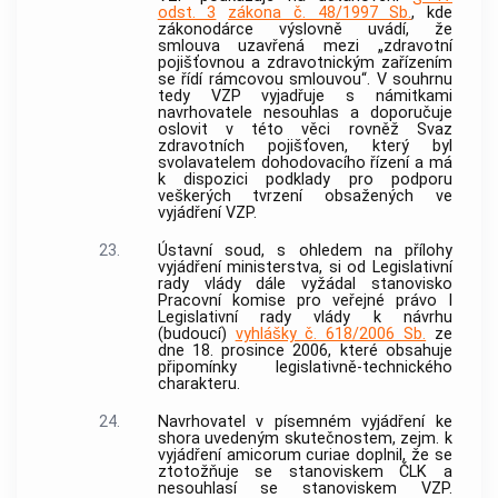
odst. 3
zákona č. 48/1997 Sb.
, kde
zákonodárce výslovně uvádí, že
smlouva uzavřená mezi „zdravotní
pojišťovnou a zdravotnickým zařízením
se řídí rámcovou smlouvou“. V souhrnu
tedy VZP vyjadřuje s námitkami
navrhovatele nesouhlas a doporučuje
oslovit v této věci rovněž Svaz
zdravotních pojišťoven, který byl
svolavatelem dohodovacího řízení a má
k dispozici podklady pro podporu
veškerých tvrzení obsažených ve
vyjádření VZP.
23.
Ústavní soud
, s ohledem na přílohy
vyjádření ministerstva, si od Legislativní
rady vlády dále vyžádal stanovisko
Pracovní komise pro veřejné právo I
Legislativní rady vlády k návrhu
(budoucí)
vyhlášky č. 618/2006 Sb.
ze
dne 18. prosince 2006, které obsahuje
připomínky legislativně-technického
charakteru.
24.
Navrhovatel v písemném vyjádření ke
shora uvedeným skutečnostem, zejm. k
vyjádření amicorum curiae doplnil, že se
ztotožňuje se stanoviskem ČLK a
nesouhlasí se stanoviskem VZP.