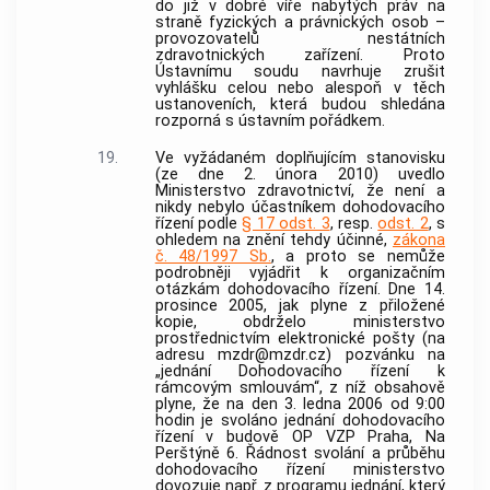
do již v dobré víře nabytých práv na
straně fyzických a právnických osob –
provozovatelů nestátních
zdravotnických zařízení. Proto
Ústavnímu soudu
navrhuje zrušit
vyhlášku celou nebo alespoň v těch
ustanoveních, která budou shledána
rozporná s ústavním pořádkem.
19.
Ve vyžádaném doplňujícím stanovisku
(ze dne 2. února 2010) uvedlo
Ministerstvo zdravotnictví, že není a
nikdy nebylo účastníkem dohodovacího
řízení podle
§ 17 odst. 3
, resp.
odst. 2
, s
ohledem na znění tehdy účinné,
zákona
č. 48/1997 Sb.
, a proto se nemůže
podrobněji vyjádřit k organizačním
otázkám dohodovacího řízení. Dne 14.
prosince 2005, jak plyne z přiložené
kopie, obdrželo ministerstvo
prostřednictvím elektronické pošty (na
adresu mzdr@mzdr.cz) pozvánku na
„jednání Dohodovacího řízení k
rámcovým smlouvám“, z níž obsahově
plyne, že na den 3. ledna 2006 od 9:00
hodin je svoláno jednání dohodovacího
řízení v budově OP VZP Praha, Na
Perštýně 6. Řádnost svolání a průběhu
dohodovacího řízení ministerstvo
dovozuje např. z programu jednání, který