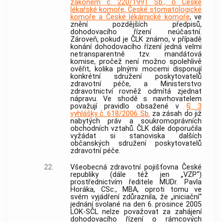
zákonem č. 220/1991 Sb., o České
lékařské komoře, České stomatologické
komoře a České lékárnické komoře
, ve
znění pozdějších předpisů,
dohodovacího řízení neúčastní.
Zároveň, pokud je ČLK známo, v případě
konání dohodovacího řízení jedná velmi
netransparentně tzv. mandátová
komise, pročež není možno spolehlivě
ověřit, kolika plnými mocemi disponují
konkrétní sdružení poskytovatelů
zdravotní péče, a Ministerstvo
zdravotnictví rovněž odmítá zjednat
nápravu. Ve shodě s navrhovatelem
považují pravidlo obsažené v
§ 3
vyhlášky č. 618/2006 Sb.
za zásah do již
nabytých práv a soukromoprávních
obchodních vztahů. ČLK dále doporučila
vyžádat si stanoviska dalších
občanských sdružení poskytovatelů
zdravotní péče.
22.
Všeobecná zdravotní pojišťovna České
republiky (dále též jen „VZP“)
prostřednictvím ředitele MUDr. Pavla
Horáka, CSc., MBA, oproti tomu ve
svém vyjádření zdůraznila, že „iniciační“
jednání svolané na den 6. prosince 2005
LOK-SČL nelze považovat za zahájení
dohodovacího řízení o rámcových