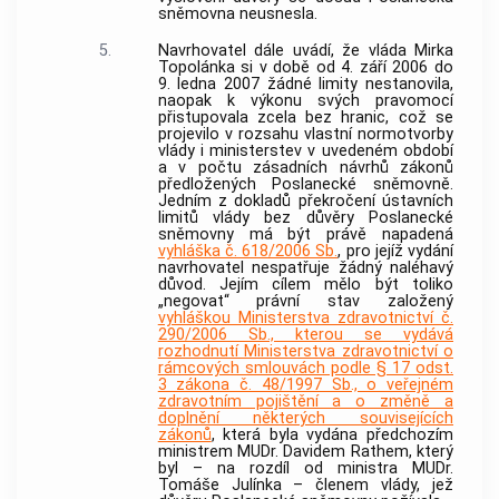
sněmovna neusnesla.
5.
Navrhovatel dále uvádí, že vláda Mirka
Topolánka si v době od 4. září 2006 do
9. ledna 2007 žádné limity nestanovila,
naopak k výkonu svých pravomocí
přistupovala zcela bez hranic, což se
projevilo v rozsahu vlastní normotvorby
vlády i ministerstev v uvedeném období
a v počtu zásadních návrhů zákonů
předložených Poslanecké sněmovně.
Jedním z dokladů překročení ústavních
limitů vlády bez důvěry Poslanecké
sněmovny má být právě napadená
vyhláška č. 618/2006 Sb.
, pro jejíž vydání
navrhovatel nespatřuje žádný naléhavý
důvod. Jejím cílem mělo být toliko
„negovat“ právní stav založený
vyhláškou Ministerstva zdravotnictví č.
290/2006 Sb., kterou se vydává
rozhodnutí Ministerstva zdravotnictví o
rámcových smlouvách podle § 17 odst.
3 zákona č. 48/1997 Sb., o veřejném
zdravotním pojištění a o změně a
doplnění některých souvisejících
zákonů
, která byla vydána předchozím
ministrem MUDr. Davidem Rathem, který
byl – na rozdíl od ministra MUDr.
Tomáše Julínka – členem vlády, jež