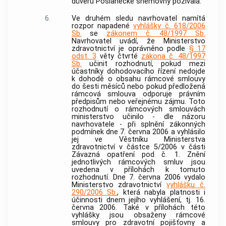
důvěru Poslanecké sněmovny požívala.
6.
Ve druhém sledu navrhovatel namítá
rozpor napadené
vyhlášky č. 618/2006
Sb.
se
zákonem č. 48/1997 Sb.
Navrhovatel uvádí, že Ministerstvo
zdravotnictví je oprávněno podle
§ 17
odst. 3
věty čtvrté
zákona č. 48/1997
Sb.
učinit rozhodnutí, pokud mezi
účastníky dohodovacího řízení nedojde
k dohodě o obsahu rámcové smlouvy
do šesti měsíců nebo pokud předložená
rámcová smlouva odporuje právním
předpisům nebo veřejnému zájmu. Toto
rozhodnutí o rámcových smlouvách
ministerstvo učinilo - dle názoru
navrhovatele - při splnění zákonných
podmínek dne 7. června 2006 a vyhlásilo
jej ve Věstníku Ministerstva
zdravotnictví v částce 5/2006 v části
Závazná opatření pod č. 1. Znění
jednotlivých rámcových smluv jsou
uvedena v přílohách k tomuto
rozhodnutí. Dne 7. června 2006 vydalo
Ministerstvo zdravotnictví
vyhlášku č.
290/2006 Sb.
, která nabyla platnosti i
účinnosti dnem jejího vyhlášení, tj. 16.
června 2006. Také v přílohách této
vyhlášky jsou obsaženy rámcové
smlouvy pro zdravotní pojišťovny a