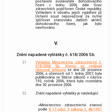
postavení svolavatele dohodovacího
řízení v lednu 2006 dále Svaz
zdravotních pojišťoven České republiky.
Vzhledem k obsahu jejich vyjádření již
Ústavní soud
nepovažoval za nutné
zjišťovat stanovisko dalších aktérů
dohodovacího řízení, jak bylo
navrhováno.
V.
Znění napadené vyhlášky č. 618/2006 Sb.
31.
Vyhláška Ministerstva zdravotnictví č.
618/2006 Sb., kterou se vydávají
rámcové smlouvy
, ze dne 20. prosince
2006, s účinností od 1. ledna 2007, byla
publikována ve Sbírce zákonů v částce
193, ročník 2006, která byla rozeslána
dne 30. prosince 2006.
32.
Znění napadené vyhlášky je následující:
»Ministerstvo zdravotnictví stanoví
podle
§ 17 odst. 3
zákona č. 48/1997