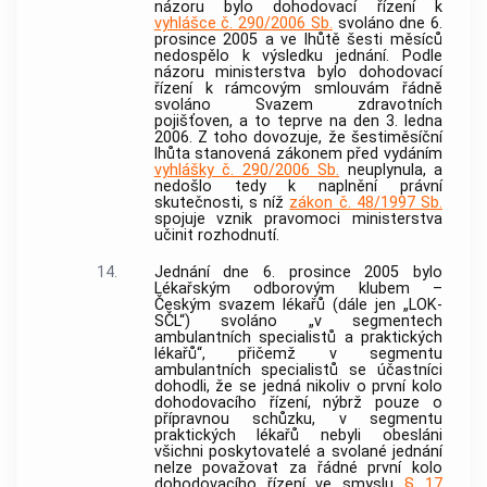
názoru bylo dohodovací řízení k
vyhlášce č. 290/2006 Sb.
svoláno dne 6.
prosince 2005 a ve lhůtě šesti měsíců
nedospělo k výsledku jednání. Podle
názoru ministerstva bylo dohodovací
řízení k rámcovým smlouvám řádně
svoláno Svazem zdravotních
pojišťoven, a to teprve na den 3. ledna
2006. Z toho dovozuje, že šestiměsíční
lhůta stanovená zákonem před vydáním
vyhlášky č. 290/2006 Sb.
neuplynula, a
nedošlo tedy k naplnění právní
skutečnosti, s níž
zákon č. 48/1997 Sb.
spojuje vznik pravomoci ministerstva
učinit rozhodnutí.
14.
Jednání dne 6. prosince 2005 bylo
Lékařským odborovým klubem –
Českým svazem lékařů (dále jen „LOK-
SČL“) svoláno „v segmentech
ambulantních specialistů a praktických
lékařů“, přičemž v segmentu
ambulantních specialistů se účastníci
dohodli, že se jedná nikoliv o první kolo
dohodovacího řízení, nýbrž pouze o
přípravnou schůzku, v segmentu
praktických lékařů nebyli obesláni
všichni poskytovatelé a svolané jednání
nelze považovat za řádné první kolo
dohodovacího řízení ve smyslu
§ 17