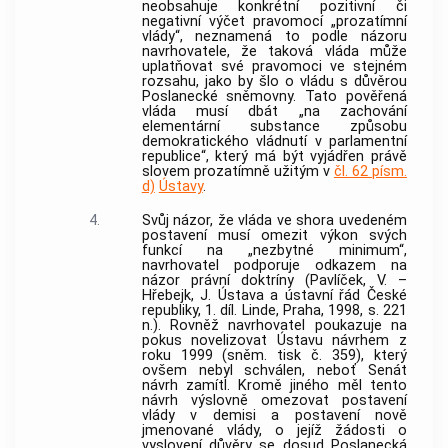
neobsahuje konkrétní pozitivní či
negativní výčet pravomocí „prozatímní
vlády“, neznamená to podle názoru
navrhovatele, že taková vláda může
uplatňovat své pravomoci ve stejném
rozsahu, jako by šlo o vládu s důvěrou
Poslanecké sněmovny. Tato pověřená
vláda musí dbát „na zachování
elementární substance způsobu
demokratického vládnutí v parlamentní
republice“, který má být vyjádřen právě
slovem prozatímně užitým v
čl. 62 písm.
d)
Ústavy
.
4.
Svůj názor, že vláda ve shora uvedeném
postavení musí omezit výkon svých
funkcí na „nezbytné minimum“,
navrhovatel podporuje odkazem na
názor právní doktríny (Pavlíček, V. –
Hřebejk, J. Ústava a ústavní řád České
republiky, 1. díl. Linde, Praha, 1998, s. 221
n.). Rovněž navrhovatel poukazuje na
pokus novelizovat Ústavu návrhem z
roku 1999 (sněm. tisk č. 359), který
ovšem nebyl schválen, neboť Senát
návrh zamítl. Kromě jiného měl tento
návrh výslovně omezovat postavení
vlády v demisi a postavení nově
jmenované vlády, o jejíž žádosti o
vyslovení důvěry se dosud Poslanecká