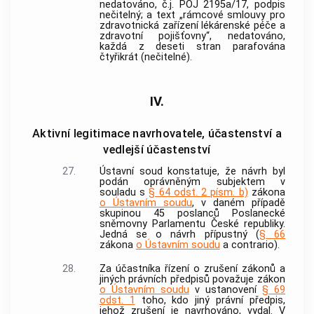
nedatováno, č.j. POJ 2195a/17, podpis
nečitelný; a text „rámcové smlouvy pro
zdravotnická zařízení lékárenské péče a
zdravotní pojišťovny“, nedatováno,
každá z deseti stran parafována
čtyřikrát (nečitelné).
IV.
Aktivní legitimace navrhovatele, účastenství a
vedlejší účastenství
27.
Ústavní soud
konstatuje, že návrh byl
podán oprávněným subjektem v
souladu s
§ 64 odst. 2 písm. b)
zákona
o Ústavním soudu
, v daném případě
skupinou 45 poslanců Poslanecké
sněmovny Parlamentu České republiky.
Jedná se o návrh přípustný (
§ 66
zákona
o Ústavním soudu
a contrario).
28.
Za účastníka řízení o zrušení zákonů a
jiných právních předpisů považuje zákon
o Ústavním soudu
v ustanovení
§ 69
odst. 1
toho, kdo jiný právní předpis,
jehož zrušení je navrhováno, vydal. V