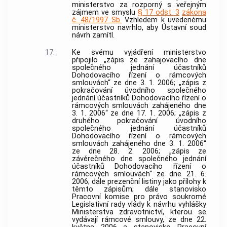
ministerstvo za rozporný s veřejným
zájmem ve smyslu
§ 17 odst. 3
zákona
č. 48/1997 Sb.
Vzhledem k uvedenému
ministerstvo navrhlo, aby
Ústavní soud
návrh zamítl.
17.
Ke svému vyjádření ministerstvo
připojilo „zápis ze zahajovacího dne
společného jednání účastníků
Dohodovacího řízení o rámcových
smlouvách“ ze dne 3. 1. 2006; „zápis z
pokračování úvodního společného
jednání účastníků Dohodovacího řízení o
rámcových smlouvách zahájeného dne
3. 1. 2006“ ze dne 17. 1. 2006; „zápis z
druhého pokračování úvodního
společného jednání účastníků
Dohodovacího řízení o rámcových
smlouvách zahájeného dne 3. 1. 2006“
ze dne 28. 2. 2006; „zápis ze
závěrečného dne společného jednání
účastníků Dohodovacího řízení o
rámcových smlouvách“ ze dne 21. 6.
2006; dále prezenční listiny jako přílohy k
těmto zápisům; dále stanovisko
Pracovní komise pro právo soukromé
Legislativní rady vlády k návrhu vyhlášky
Ministerstva zdravotnictví, kterou se
vydávají rámcové smlouvy, ze dne 22.