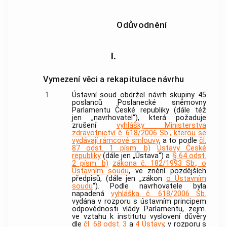
Odůvodnění
I.
Vymezení věci a rekapitulace návrhu
1.
Ústavní soud
obdržel návrh skupiny 45
poslanců Poslanecké sněmovny
Parlamentu České republiky (dále též
jen „navrhovatel“), která požaduje
zrušení
vyhlášky Ministerstva
zdravotnictví č. 618/2006 Sb., kterou se
vydávají rámcové smlouvy
, a to podle
čl.
87 odst. 1 písm. b)
Ústavy České
republiky
(dále jen „Ústava“) a
§ 64 odst.
2 písm. b)
zákona č. 182/1993 Sb., o
Ústavním soudu
, ve znění pozdějších
předpisů, (dále jen „zákon
o Ústavním
soudu
“). Podle navrhovatele byla
napadená
vyhláška č. 618/2006 Sb.
vydána v rozporu s ústavním principem
odpovědnosti vlády Parlamentu, zejm.
ve vztahu k institutu vyslovení důvěry
dle
čl. 68 odst. 3
a
4
Ústavy
, v rozporu s