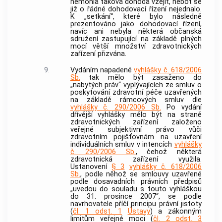
nemohla taková dohoda vzejít, neboť se
již o řádné dohodovací řízení nejednalo.
K „setkání“, které bylo následně
prezentováno jako dohodovací řízení,
navíc ani nebyla některá občanská
sdružení zastupující na základě plných
mocí větší množství zdravotnických
zařízení přizvána.
9.
Vydáním napadené
vyhlášky č. 618/2006
Sb.
tak mělo být zasaženo do
„nabytých práv“ vyplývajících ze smluv o
poskytování zdravotní péče uzavřených
na základě rámcových smluv dle
vyhlášky č. 290/2006 Sb.
Po vydání
dřívější vyhlášky mělo být na straně
zdravotnických zařízení založeno
veřejné subjektivní právo vůči
zdravotním pojišťovnám na uzavření
individuálních smluv v intencích
vyhlášky
č. 290/2006 Sb.
, čehož některá
zdravotnická zařízení využila.
Ustanovení
§ 3
vyhlášky č. 618/2006
Sb.
, podle něhož se smlouvy uzavřené
podle dosavadních právních předpisů
„uvedou do souladu s touto vyhláškou
do 31. prosince 2007“, se podle
navrhovatele příčí principu právní jistoty
(
čl. 1 odst. 1
Ústavy
) a zákonným
limitům veřejné moci (
čl. 2 odst. 3