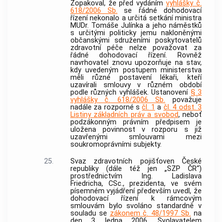
Zopakoval, že před vydáním
vyhlášky č.
618/2006 Sb.
se řádné dohodovací
řízení nekonalo a určitá setkání ministra
MUDr. Tomáše Julínka a jeho náměstků
s určitými politicky jemu nakloněnými
občanskými sdruženími poskytovatelů
zdravotní péče nelze považovat za
řádné dohodovací řízení. Rovněž
navrhovatel znovu upozorňuje na stav,
kdy uvedeným postupem ministerstva
měli různé postavení lékaři, kteří
uzavírali smlouvy v různém období
podle různých vyhlášek. Ustanovení
§ 3
vyhlášky č. 618/2006 Sb.
považuje
nadále za rozporné s
čl. 1
a
čl. 4 odst. 3
Listiny základních práv a svobod
, neboť
podzákonným právním předpisem je
uložena povinnost v rozporu s již
uzavřenými smlouvami mezi
soukromoprávními subjekty.
25.
Svaz zdravotních pojišťoven České
republiky (dále též jen „SZP ČR“)
prostřednictvím Ing. Ladislava
Friedricha, CSc., prezidenta, ve svém
písemném vyjádření především uvedl, že
dohodovací řízení k rámcovým
smlouvám bylo svoláno standardně v
souladu se
zákonem č. 48/1997 Sb.
na
den 3. ledna 2006. Svolavatelem