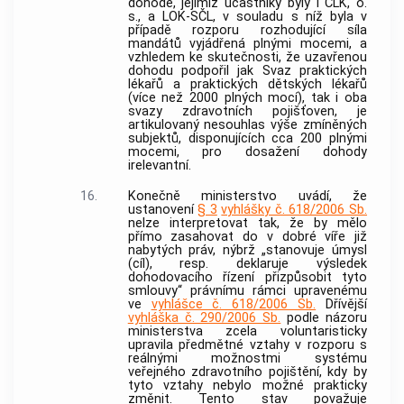
dohodě, jejímiž účastníky byly i ČLK, o.
s., a LOK-SČL, v souladu s níž byla v
případě rozporu rozhodující síla
mandátů vyjádřená plnými mocemi, a
vzhledem ke skutečnosti, že uzavřenou
dohodu podpořil jak Svaz praktických
lékařů a praktických dětských lékařů
(více než 2000 plných mocí), tak i oba
svazy zdravotních pojišťoven, je
artikulovaný nesouhlas výše zmíněných
subjektů, disponujících cca 200 plnými
mocemi, pro dosažení dohody
irelevantní.
16.
Konečně ministerstvo uvádí, že
ustanovení
§ 3
vyhlášky č. 618/2006 Sb.
nelze interpretovat tak, že by mělo
přímo zasahovat do v dobré víře již
nabytých práv, nýbrž „stanovuje úmysl
(cíl), resp. deklaruje výsledek
dohodovacího řízení přizpůsobit tyto
smlouvy“ právnímu rámci upravenému
ve
vyhlášce č. 618/2006 Sb.
Dřívější
vyhláška č. 290/2006 Sb.
podle názoru
ministerstva zcela voluntaristicky
upravila předmětné vztahy v rozporu s
reálnými možnostmi systému
veřejného zdravotního pojištění, kdy by
tyto vztahy nebylo možné prakticky
změnit. Tento stav považuje