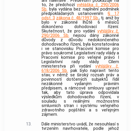
ani naléhavé“. Především poukazuje na
to, že předchozí
vyhláška č. 290/2006
Sb.
byla vydána bez naplnění podmínek
předpokládaných ustanovením
§ 17
odst. 3
zákona č. 48/1997 Sb.
, tj. aniž by
bylo v zákonné lhůtě 6 měsíců
dokončeno dohodovací řízení.
Skutečnost, že pro vydání
vyhlášky č.
290/2006 Sb.
nejsou dány zákonné
důvody z důvodu nedokončeného
dohodovacího řízení, byla konstatována
i ve stanovisku Pracovní komise pro
právo soukromé Legislativní rady vlády a
Pracovní komise pro veřejné právo I
Legislativní rady vlády. Cílem
ministerstva při vydání
vyhlášky č.
618/2006 Sb.
pak bylo napravit tento
stav, v němž se široký rozsah práv a
povinností dotčených subjektů řídil
nezákonně vydaným právním
předpisem, a rámcové smlouvy upravit
tak, aby tato úprava odpovídala
výsledkům dohodovacího řízení, v
souladu s reálnými možnostmi
smluvních stran i systému veřejného
zdravotního pojištění a s veřejným
zájmem.
13.
Dále ministerstvo uvádí, že nesouhlasí s
tvrzením navrhovatele, podle jehož