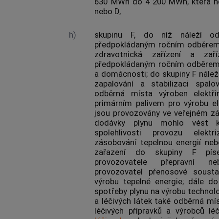
630 MWh do 4 200 MWh, která ne
nebo D,
h)
skupinu F, do níž náleží
o
předpokládaným ročním odběre
zdravotnická zařízení a zař
předpokládaným ročním odběre
a domácnosti; do skupiny F nálež
zapalování a stabilizaci spalo
odběrná místa
výroben elektři
primárním palivem pro výrobu el
jsou provozovány ve veřejném zá
dodávky
plynu
mohlo vést k 
spolehlivosti provozu
elektr
zásobování tepelnou energií
nebo
zařazení do skupiny F p
provozovatele
přepravní 
provozovatel
přenosové sousta
výrobu tepelné energie; dále do
spotřeby
plynu
na výrobu technolog
a léčivých látek také
odběrná mí
léčivých přípravků a výrobců l