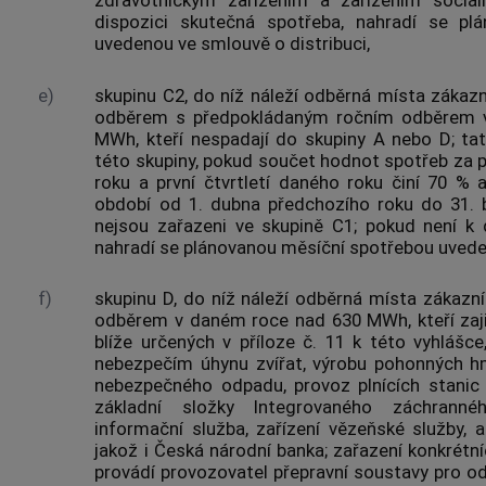
dispozici skutečná spotřeba, nahradí se pl
uvedenou ve smlouvě o distribuci,
e)
skupinu C2, do níž náleží
odběrná místa
zákazn
odběrem s
předpokládaným ročním odběrem
v
MWh, kteří nespadají do skupiny A nebo D; t
této skupiny, pokud součet hodnot spotřeb za p
roku a první čtvrtletí daného roku činí 70 % 
období od 1. dubna předchozího roku do 31.
nejsou zařazeni ve skupině C1; pokud není k 
nahradí se plánovanou měsíční spotřebou uveden
f)
skupinu D, do níž náleží
odběrná místa
zákazní
odběrem
v daném roce nad 630 MWh, kteří zajiš
blíže určených v příloze č. 11 k této vyhlášc
nebezpečím úhynu zvířat, výrobu pohonných h
nebezpečného odpadu, provoz plnících stanic 
základní složky
Integrovaného záchrann
informační služba, zařízení
vězeňské služby
, 
jakož i Česká národní
banka
; zařazení konkrétn
provádí provozovatel
přepravní soustavy
pro
od