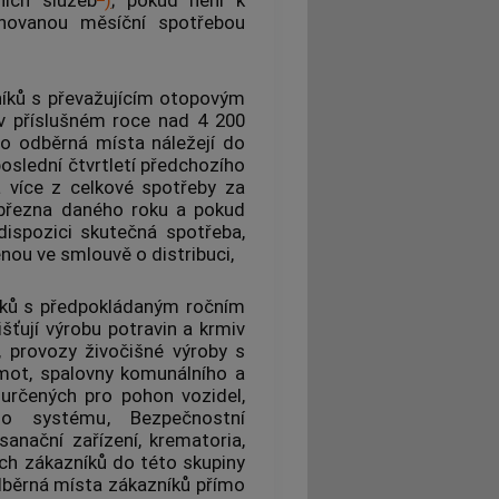
ánovanou měsíční spotřebou
íků
s převažujícím otopovým
 příslušném roce nad 4 200
ato
odběrná místa
náležejí do
oslední čtvrtletí předchozího
a více z celkové spotřeby za
 března daného roku a pokud
dispozici skutečná spotřeba,
ou ve smlouvě o distribuci,
ků
s
předpokládaným ročním
ťují výrobu potravin a krmiv
e, provozy živočišné výroby s
mot, spalovny komunálního a
určených pro pohon vozidel,
ého systému
, Bezpečnostní
asanační zařízení, krematoria,
ích
zákazníků
do této skupiny
běrná místa
zákazníků
přímo