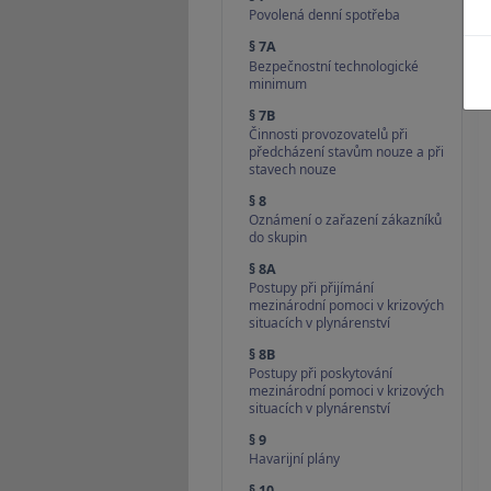
Povolená denní spotřeba
§ 7A
Bezpečnostní technologické
minimum
§ 7B
Činnosti provozovatelů při
předcházení stavům nouze a při
stavech nouze
§ 8
Oznámení o zařazení zákazníků
do skupin
§ 8A
Postupy při přijímání
mezinárodní pomoci v krizových
situacích v plynárenství
§ 8B
Postupy při poskytování
mezinárodní pomoci v krizových
situacích v plynárenství
§ 9
Havarijní plány
§ 10