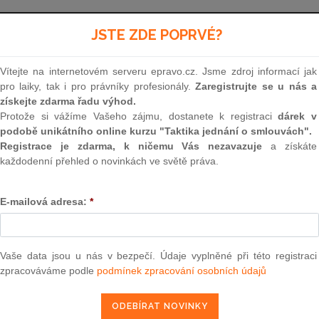
Aktuální znění
od 1. 1. 2025
JSTE ZDE POPRVÉ?
Vítejte na internetovém serveru epravo.cz. Jsme zdroj informací jak
344
pro laiky, tak i pro právníky profesionály.
Zaregistrujte se u nás a
získejte zdarma řadu výhod.
VYHLÁŠKA
Protože si vážíme Vašeho zájmu, dostanete k registraci
dárek v
podobě unikátního online kurzu "Taktika jednání o smlouvách".
ze dne 10. října 2012
Registrace je zdarma, k ničemu Vás nezavazuje
a získáte
každodenní přehled o novinkách ve světě práva.
o stavu nouze v plynárenství a o způsobu zaj
standardu dodávky plyn
E-mailová adresa:
*
Ministerstvo průmyslu a obchodu (dále jen „mini
§ 98a odst. 1 písm. e)
zákona č. 458/2000 Sb., 
Vaše data jsou u nás v bezpečí. Údaje vyplněné při této registraci
o výkonu státní správy v energetických odvětví
zpracováváme podle
podmínek zpracování osobních údajů
zákonů
(
energetický zákon
), ve znění
zákona č. 
211/2011 Sb.
a
zákona č. 165/2012 Sb.
, k prove