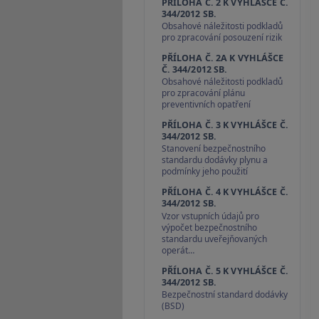
PŘÍLOHA Č. 2 K VYHLÁŠCE Č.
344/2012 SB.
Obsahové náležitosti podkladů
pro zpracování posouzení rizik
PŘÍLOHA Č. 2A K VYHLÁŠCE
Č. 344/2012 SB.
Obsahové náležitosti podkladů
pro zpracování plánu
preventivních opatření
PŘÍLOHA Č. 3 K VYHLÁŠCE Č.
344/2012 SB.
Stanovení bezpečnostního
standardu dodávky plynu a
podmínky jeho použití
PŘÍLOHA Č. 4 K VYHLÁŠCE Č.
344/2012 SB.
Vzor vstupních údajů pro
výpočet bezpečnostního
standardu uveřejňovaných
operát…
PŘÍLOHA Č. 5 K VYHLÁŠCE Č.
344/2012 SB.
Bezpečnostní standard dodávky
(BSD)