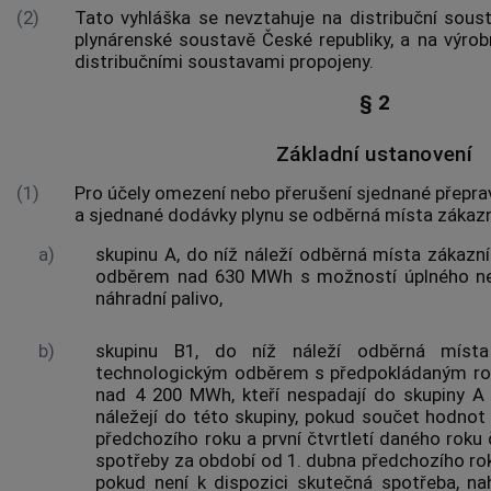
(2)
Tato vyhláška se nevztahuje na
distribuční sous
plynárenské soustavě
České republiky, a na
výrob
distribučními soustavami
propojeny.
§ 2
Základní ustanovení
(1)
Pro účely omezení nebo přerušení sjednané přepr
a sjednané dodávky
plynu
se
odběrná místa
zákazn
a)
skupinu A, do níž náleží
odběrná místa
zákazní
odběrem nad 630 MWh s možností úplného n
náhradní palivo,
b)
skupinu B1, do níž náleží
odběrná místa
technologickým odběrem s
předpokládaným r
nad 4 200 MWh, kteří nespadají do skupiny A
náležejí do této skupiny, pokud součet hodnot 
předchozího roku a první čtvrtletí daného roku
spotřeby za období od 1. dubna předchozího ro
pokud není k dispozici skutečná spotřeba, na