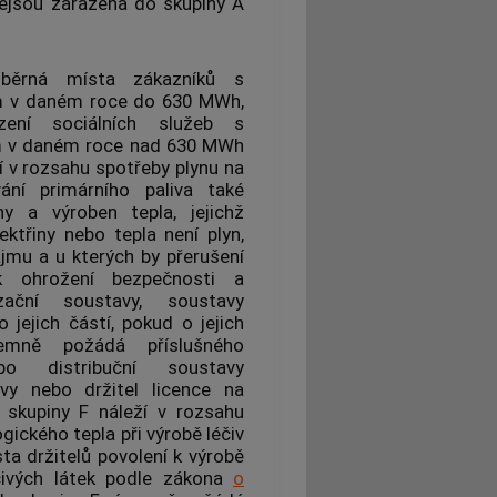
jsou zařazena do skupiny A
dběrná místa
zákazníků
s
m
v daném roce do 630 MWh,
ízení sociálních služeb s
m
v daném roce nad 630 MWh
í v rozsahu spotřeby
plynu
na
vání primárního paliva také
ny
a výroben tepla, jejichž
ektřiny nebo tepla není
plyn
,
jmu a u kterých by přerušení
ohrožení bezpečnosti a
izační soustavy
,
soustavy
 jejich částí, pokud o jejich
ísemně požádá
příslušného
nebo
distribuční soustavy
vy
nebo držitel licence na
 skupiny F náleží v rozsahu
ického tepla při výrobě léčiv
sta
držitelů povolení k výrobě
éčivých látek podle zákona
o