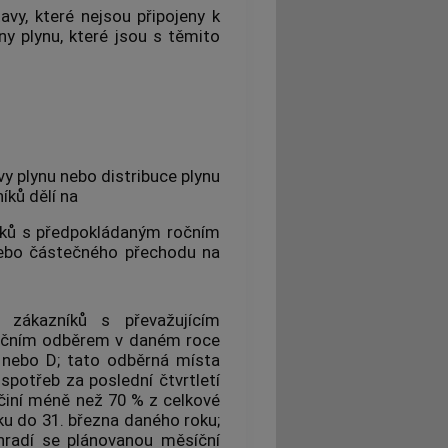
tavy
, které nejsou připojeny k
ny plynu
, které jsou s těmito
avy
plynu
nebo distribuce
plynu
íků
dělí na
ků
s předpokládaným ročním
ebo částečného přechodu na
zákazníků
s převažujícím
očním odběrem
v daném roce
 nebo D; tato
odběrná místa
spotřeb za poslední čtvrtletí
 činí méně než 70 % z celkové
ku do 31. března daného roku;
hradí se plánovanou měsíční