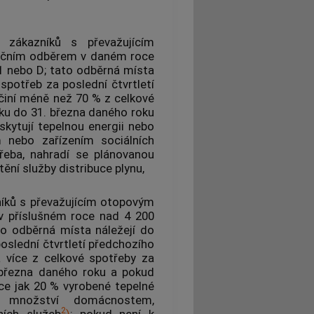
zákazníků
s převažujícím
očním odběrem
v daném roce
1 nebo D; tato
odběrná místa
spotřeb za poslední čtvrtletí
 činí méně než 70 % z celkové
ku do 31. března daného roku
kytují tepelnou energii nebo
nebo zařízením sociálních
řeba, nahradí se plánovanou
ění služby distribuce
plynu
,
íků
s převažujícím otopovým
 příslušném roce nad 4 200
ato
odběrná místa
náležejí do
oslední čtvrtletí předchozího
a více z celkové spotřeby za
 března daného roku a pokud
íce jak 20 % vyrobené tepelné
o množství domácnostem,
2
ních služeb
)
; pokud není k