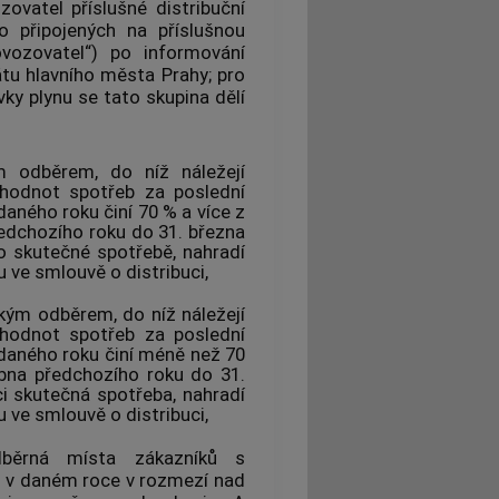
zovatel příslušné
distribuční
 připojených na příslušnou
ovozovatel
“) po informování
átu hlavního města Prahy; pro
vky
plynu
se tato skupina dělí
m odběrem, do níž náležejí
hodnot spotřeb za poslední
 daného roku činí 70 % a více z
edchozího roku do 31. března
o skutečné spotřebě, nahradí
ve smlouvě o distribuci,
kým odběrem, do níž náležejí
hodnot spotřeb za poslední
í daného roku činí méně než 70
bna předchozího roku do 31.
i skutečná spotřeba, nahradí
ve smlouvě o distribuci,
dběrná místa
zákazníků
s
m
v daném roce v rozmezí nad