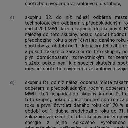
spotřebou uvedenou ve smlouvě o distribuci,
c)
skupinu B2, do níž náleží
odběrná místa
technologickým odběrem s
předpokládaným r
nad 4 200 MWh, kteří nespadají do skupiny A, B
náležejí do této skupiny, pokud součet hodnot 
předchozího roku a první čtvrtletí daného roku
spotřeby za období od 1. dubna předchozího ro
a pokud
zákazníci
zařazení do této skupiny pos
plyn
domácnostem, zdravotnickým zařízením 
služeb; pokud není k dispozici skutečná spot
měsíční spotřebou uvedenou ve smlouvě o zajišt
d)
skupinu C1, do níž náleží
odběrná místa
zákazn
odběrem s
předpokládaným ročním odběrem
v
MWh, kteří nespadají do skupiny A nebo D; t
této skupiny, pokud součet hodnot spotřeb za p
roku a první čtvrtletí daného roku činí 70 % 
období od 1. dubna předchozího roku do 31.
zákazníci
zařazení do této skupiny poskytují v
energie z jejího celkového vyrobenéh
zdravotnickým zařízením a zařízením sociál