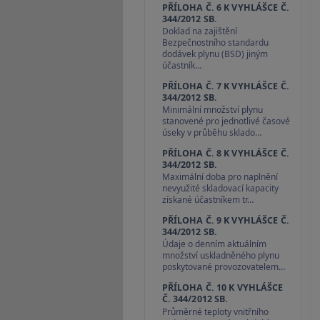
PŘÍLOHA Č. 6 K VYHLÁŠCE Č.
344/2012 SB.
Doklad na zajištění
Bezpečnostního standardu
dodávek plynu (BSD) jiným
účastník…
PŘÍLOHA Č. 7 K VYHLÁŠCE Č.
344/2012 SB.
Minimální množství plynu
stanovené pro jednotlivé časové
úseky v průběhu sklado…
PŘÍLOHA Č. 8 K VYHLÁŠCE Č.
344/2012 SB.
Maximální doba pro naplnění
nevyužité skladovací kapacity
získané účastníkem tr…
PŘÍLOHA Č. 9 K VYHLÁŠCE Č.
344/2012 SB.
Údaje o denním aktuálním
množství uskladněného plynu
poskytované provozovatelem…
PŘÍLOHA Č. 10 K VYHLÁŠCE
Č. 344/2012 SB.
Průměrné teploty vnitřního