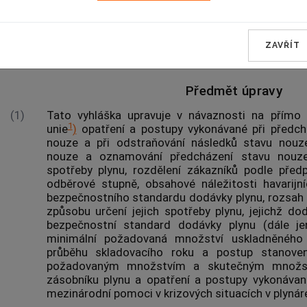
energetického zákona
:
ZAVŘÍT
§ 1
Předmět úpravy
(1)
Tato vyhláška upravuje v návaznosti na přímo 
1
unie
)
opatření a postupy vykonávané při předchá
nouze a při odstraňování následků stavu nouz
nouze a oznamování předcházení stavu nouz
spotřeby
plynu
, rozdělení
zákazníků
podle
před
odběrové stupně, obsahové náležitosti havarijn
bezpečnostního standardu
dodávky
plynu
, rozsah
způsobu určení jejich spotřeby
plynu
, jejichž do
bezpečnostní standard
dodávky
plynu
(dále je
minimální požadovaná množství uskladněnéh
průběhu
skladovacího roku
a postup stanoven
požadovaným množstvím a skutečným množs
zásobníku plynu
a opatření a postupy vykonávané
mezinárodní pomoci v krizových situacích v plynár