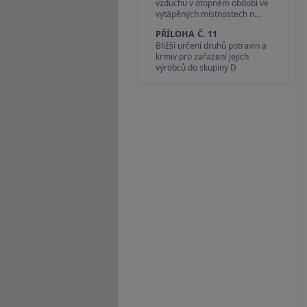
vzduchu v otopném období ve
vytápěných místnostech n…
PŘÍLOHA Č. 11
Bližší určení druhů potravin a
krmiv pro zařazení jejich
výrobců do skupiny D