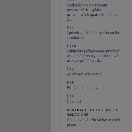
Podklady pro zpracování
posouzení rizik, plánu
preventivních opatření a plánu
p…
§ 11
Způsob zajištění bezpečnostního
standardu
§ 11A
Minimální požadovaná množství
uskladněného plynu pro časové
úseky v průběhu skl…
§ 12
Zrušovací ustanovení
§ 13
Přechodná ustanovení
§ 14
Účinnost
PŘÍLOHA Č. 1 K VYHLÁŠCE Č.
344/2012 SB.
Obsahové náležitosti havarijních
plánů