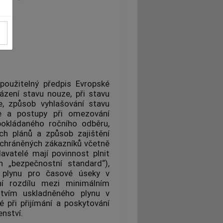
použitelný předpis Evropské
zení stavu nouze, při stavu
e, způsob vyhlašování stavu
e a postupy při omezování
pokládaného ročního odběru
,
ích plánů a způsob zajištění
chráněných zákazníků
včetně
davatelé mají povinnost plnit
n „
bezpečnostní standard
“),
o
plynu
pro časové úseky v
í rozdílu mezi minimálním
tvím uskladněného
plynu
v
 při přijímání a poskytování
enství
.