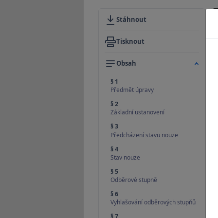
Stáhnout
Tisknout
Obsah
§ 1
Předmět úpravy
§ 2
Základní ustanovení
§ 3
Předcházení stavu nouze
§ 4
Stav nouze
§ 5
Odběrové stupně
§ 6
Vyhlašování odběrových stupňů
§ 7