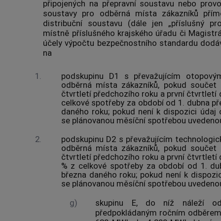
připojených na
přepravní soustavu
nebo provo
soustavy
pro
odběrná místa
zákazníků
přímo
distribuční soustavu
(dále jen „
příslušný pr
místně příslušného krajského úřadu či Magistr
účely výpočtu
bezpečnostního standardu
dodá
na
1.
podskupinu D1 s převažujícím otopový
odběrná místa
zákazníků
, pokud součet 
čtvrtletí předchozího roku a první čtvrtletí
celkové spotřeby za období od 1. dubna př
daného roku; pokud není k dispozici údaj 
se plánovanou měsíční spotřebou uvedenou 
2.
podskupinu D2 s převažujícím technologic
odběrná místa
zákazníků
, pokud součet 
čtvrtletí předchozího roku a první čtvrtlet
% z celkové spotřeby za období od 1. du
března daného roku; pokud není k dispozic
se plánovanou měsíční spotřebou uvedenou 
g)
skupinu E, do níž náleží
o
předpokládaným ročním odběre