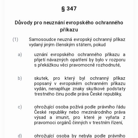
§ 347
Důvody pro neuznání evropského ochranného
příkazu
(1)
Samosoudce neuzná evropský ochranný příkaz
vydaný jiným členským státem, pokud
a)
uznání evropského ochranného příkazu a
přijetí návazných opatření by bylo v rozporu
s překážkou věci pravomocně rozhodnuté,
b)
skutek, pro který byl ochranný příkaz
popsaný v evropském ochranném příkazu
vydán, nenaplňuje znaky skutkové podstaty
trestného činu podle práva České republiky,
c)
ohrožující osoba požívá podle právního řádu
České republiky nebo mezinárodního práva
výsad a imunit, pro které je vyňata z
pravomoci orgánů činných v trestním řízení,
d)
ohrožující osoba by nebyla podle právního