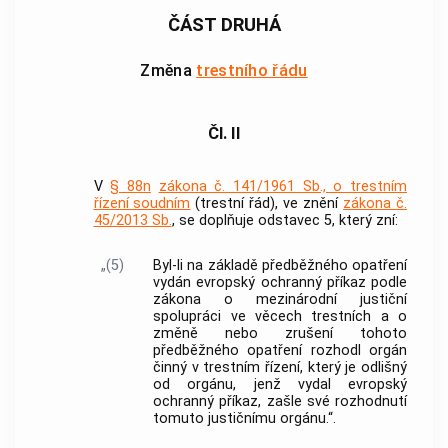
ČÁST DRUHÁ
Změna
trestního řádu
Čl. II
V
§ 88n
zákona č. 141/1961 Sb., o trestním
řízení soudním
(trestní řád), ve znění
zákona č.
45/2013 Sb.
, se doplňuje odstavec 5, který zní:
„(5)
Byl-li na základě předběžného opatření
vydán evropský ochranný příkaz podle
zákona o mezinárodní justiční
spolupráci ve věcech trestních a o
změně nebo zrušení tohoto
předběžného opatření rozhodl orgán
činný v trestním řízení, který je odlišný
od orgánu, jenž vydal evropský
ochranný příkaz, zašle své rozhodnutí
tomuto justičnímu orgánu.“.