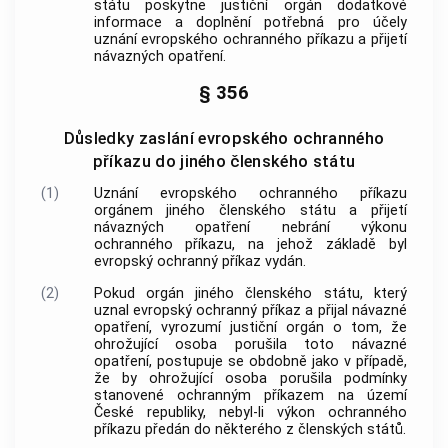
státu poskytne justiční orgán dodatkové
informace a doplnění potřebná pro účely
uznání evropského ochranného příkazu a přijetí
návazných opatření.
§ 356
Důsledky zaslání evropského ochranného
příkazu do jiného členského státu
(1)
Uznání evropského ochranného příkazu
orgánem jiného členského státu a přijetí
návazných opatření nebrání výkonu
ochranného příkazu, na jehož základě byl
evropský ochranný příkaz vydán.
(2)
Pokud orgán jiného členského státu, který
uznal evropský ochranný příkaz a přijal návazné
opatření, vyrozumí justiční orgán o tom, že
ohrožující osoba porušila toto návazné
opatření, postupuje se obdobně jako v případě,
že by ohrožující osoba porušila podmínky
stanovené ochranným příkazem na území
České republiky, nebyl-li výkon ochranného
příkazu předán do některého z členských států.