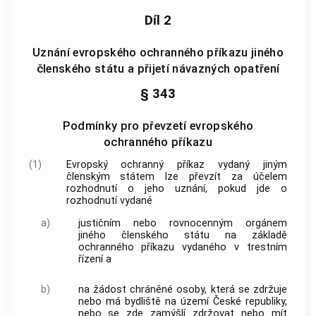
Díl 2
Uznání evropského ochranného příkazu jiného
členského státu a přijetí návazných opatření
§ 343
Podmínky pro převzetí evropského
ochranného příkazu
(1)
Evropský ochranný příkaz vydaný jiným
členským státem lze převzít za účelem
rozhodnutí o jeho uznání, pokud jde o
rozhodnutí vydané
a)
justičním nebo rovnocenným orgánem
jiného členského státu na základě
ochranného příkazu vydaného v trestním
řízení a
b)
na žádost chráněné osoby, která se zdržuje
nebo má bydliště na území České republiky,
nebo se zde zamýšlí zdržovat nebo mít