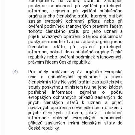
zastupitelství na žádost státního zástupce
poskytne součinnost při zjištění potřebných
informací, zejména při zjištění příslušného
orgánu jiného členského státu, kterému má být
zaslán evropský ochranný příkaz, nebo při
ověření podmínek stanovených právním řádem
tohoto členského státu pro jeho uznání a
přijetí návazných opatření. Stejnou součinnost
poskytne ministerstvo na žádost orgánu jiného
členského státu při zjištění potřebných
informací, pokud jde o příslušné orgány České
republiky nebo ověření podmínek stanovených
právním řádem České republiky.
(4)
Pro účely podávání zpráv orgánům Evropské
unie a usnadňování spolupráce s jinými
členskými státy Nejvyšší státní zastupitelství a
soudy poskytnou ministerstvu na jeho žádost
potřebné informace, zejména o počtu
evropských ochranných příkazů zaslaných do
jiných členských států k uznání a přijetí
návazných opatření a o výsledku těchto řízení v
jiných členských státech, jakož i obdobné
informace ohledně evropských ochranných
příkazů zaslaných jinými členskými státy do
České republiky.