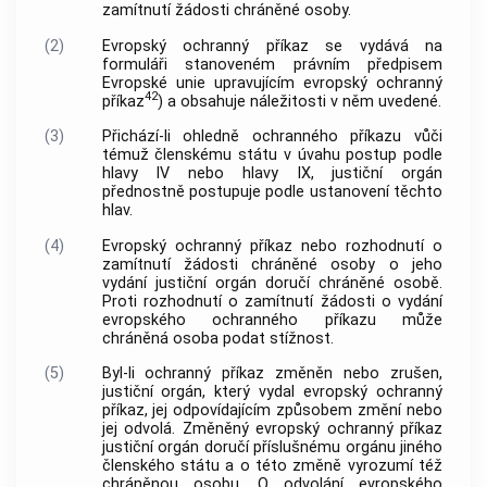
zamítnutí žádosti chráněné osoby.
(2)
Evropský ochranný příkaz se vydává na
formuláři stanoveném právním předpisem
Evropské unie upravujícím evropský ochranný
42
příkaz
) a obsahuje náležitosti v něm uvedené.
(3)
Přichází-li ohledně ochranného příkazu vůči
témuž členskému státu v úvahu postup podle
hlavy IV nebo hlavy IX, justiční orgán
přednostně postupuje podle ustanovení těchto
hlav.
(4)
Evropský ochranný příkaz nebo rozhodnutí o
zamítnutí žádosti chráněné osoby o jeho
vydání justiční orgán doručí chráněné osobě.
Proti rozhodnutí o zamítnutí žádosti o vydání
evropského ochranného příkazu může
chráněná osoba podat stížnost.
(5)
Byl-li ochranný příkaz změněn nebo zrušen,
justiční orgán, který vydal evropský ochranný
příkaz, jej odpovídajícím způsobem změní nebo
jej odvolá. Změněný evropský ochranný příkaz
justiční orgán doručí příslušnému orgánu jiného
členského státu a o této změně vyrozumí též
chráněnou osobu. O odvolání evropského