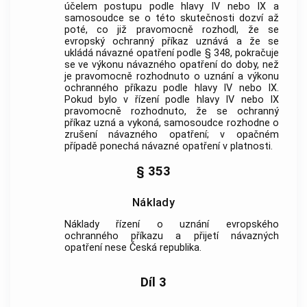
účelem postupu podle hlavy IV nebo IX a
samosoudce se o této skutečnosti dozví až
poté, co již pravomocně rozhodl, že se
evropský ochranný příkaz uznává a že se
ukládá návazné opatření podle § 348, pokračuje
se ve výkonu návazného opatření do doby, než
je pravomocně rozhodnuto o uznání a výkonu
ochranného příkazu podle hlavy IV nebo IX.
Pokud bylo v řízení podle hlavy IV nebo IX
pravomocně rozhodnuto, že se ochranný
příkaz uzná a vykoná, samosoudce rozhodne o
zrušení návazného opatření; v opačném
případě ponechá návazné opatření v platnosti.
§ 353
Náklady
Náklady řízení o uznání evropského
ochranného příkazu a přijetí návazných
opatření nese Česká republika.
Díl 3