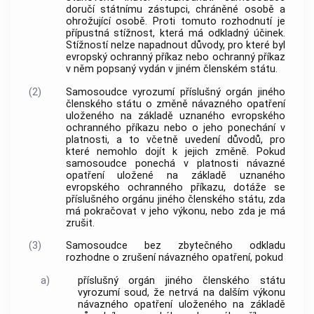
doručí státnímu zástupci, chráněné osobě a
ohrožující osobě. Proti tomuto rozhodnutí je
přípustná stížnost, která má odkladný účinek.
Stížností nelze napadnout důvody, pro které byl
evropský ochranný příkaz nebo ochranný příkaz
v něm popsaný vydán v jiném členském státu.
(2)
Samosoudce vyrozumí příslušný orgán jiného
členského státu o změně návazného opatření
uloženého na základě uznaného evropského
ochranného příkazu nebo o jeho ponechání v
platnosti, a to včetně uvedení důvodů, pro
které nemohlo dojít k jejich změně. Pokud
samosoudce ponechá v platnosti návazné
opatření uložené na základě uznaného
evropského ochranného příkazu, dotáže se
příslušného orgánu jiného členského státu, zda
má pokračovat v jeho výkonu, nebo zda je má
zrušit.
(3)
Samosoudce bez zbytečného odkladu
rozhodne o zrušení návazného opatření, pokud
a)
příslušný orgán jiného členského státu
vyrozumí soud, že netrvá na dalším výkonu
návazného opatření uloženého na základě