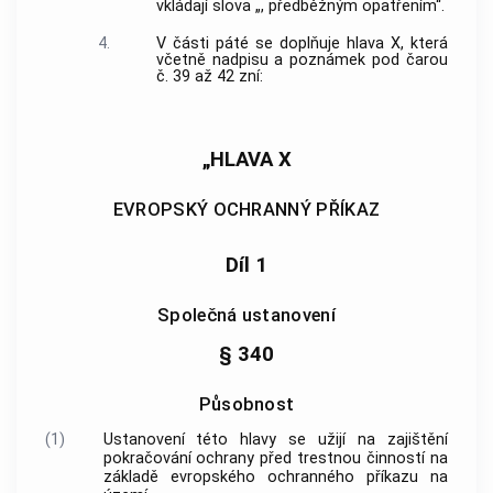
vkládají slova „, předběžným opatřením“.
4.
V části páté se doplňuje hlava X, která
včetně nadpisu a poznámek pod čarou
č. 39 až 42 zní:
„HLAVA X
EVROPSKÝ OCHRANNÝ PŘÍKAZ
Díl 1
Společná ustanovení
§ 340
Působnost
(1)
Ustanovení této hlavy se užijí na zajištění
pokračování ochrany před trestnou činností na
základě evropského ochranného příkazu na