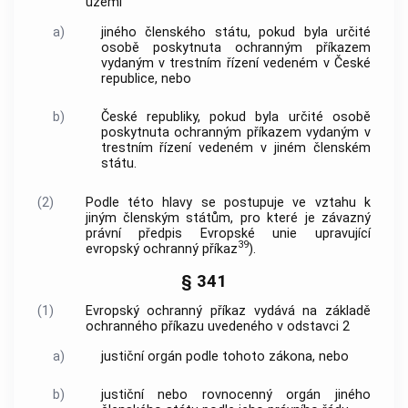
území
a)
jiného členského státu, pokud byla určité
osobě poskytnuta ochranným příkazem
vydaným v trestním řízení vedeném v České
republice, nebo
b)
České republiky, pokud byla určité osobě
poskytnuta ochranným příkazem vydaným v
trestním řízení vedeném v jiném členském
státu.
(2)
Podle této hlavy se postupuje ve vztahu k
jiným členským státům, pro které je závazný
právní předpis Evropské unie upravující
39
evropský ochranný příkaz
).
§ 341
(1)
Evropský ochranný příkaz vydává na základě
ochranného příkazu uvedeného v odstavci 2
a)
justiční orgán podle tohoto zákona, nebo
b)
justiční nebo rovnocenný orgán jiného