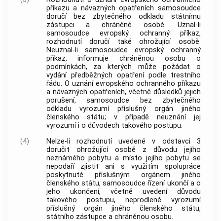
příkazu a návazných opatřeních samosoudce
doručí bez zbytečného odkladu státnímu
zástupci a chráněné osobě. Uznal-li
samosoudce evropský ochranný příkaz,
rozhodnutí doručí také ohrožující osobě.
Neuznal-li samosoudce evropský ochranný
příkaz, informuje chráněnou osobu o
podmínkách, za kterých může požádat o
vydání předběžných opatření podle trestního
řádu. O uznání evropského ochranného příkazu
a návazných opatřeních, včetně důsledků jejich
porušení, samosoudce bez zbytečného
odkladu vyrozumí příslušný orgán jiného
členského státu; v případě neuznání jej
vyrozumí i o důvodech takového postupu.
(4)
Nelze-li rozhodnutí uvedené v odstavci 3
doručit ohrožující osobě z důvodu jejího
neznámého pobytu a místo jejího pobytu se
nepodaří zjistit ani s využitím spolupráce
poskytnuté příslušným orgánem jiného
členského státu, samosoudce řízení ukončí a o
jeho ukončení, včetně uvedení důvodu
takového postupu, neprodleně vyrozumí
příslušný orgán jiného členského státu,
státního zástupce a chráněnou osobu.