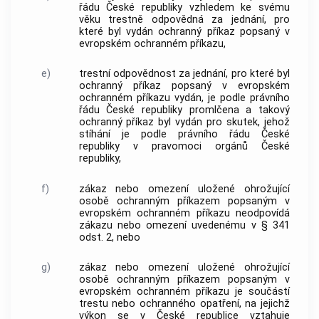
řádu České republiky vzhledem ke svému
věku trestně odpovědná za jednání, pro
které byl vydán ochranný příkaz popsaný v
evropském ochranném příkazu,
e)
trestní odpovědnost za jednání, pro které byl
ochranný příkaz popsaný v evropském
ochranném příkazu vydán, je podle právního
řádu České republiky promlčena a takový
ochranný příkaz byl vydán pro skutek, jehož
stíhání je podle právního řádu České
republiky v pravomoci orgánů České
republiky,
f)
zákaz nebo omezení uložené ohrožující
osobě ochranným příkazem popsaným v
evropském ochranném příkazu neodpovídá
zákazu nebo omezení uvedenému v § 341
odst. 2, nebo
g)
zákaz nebo omezení uložené ohrožující
osobě ochranným příkazem popsaným v
evropském ochranném příkazu je součástí
trestu nebo ochranného opatření, na jejichž
výkon se v České republice vztahuje