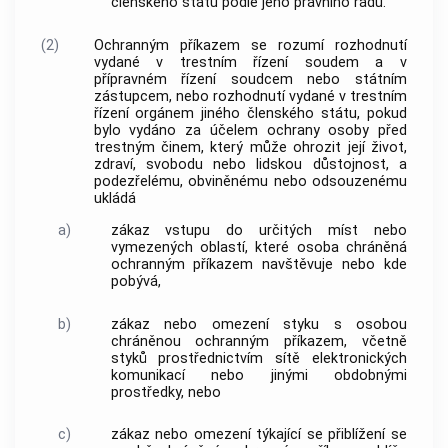
členského státu podle jeho právního řádu.
(2)
Ochranným příkazem se rozumí rozhodnutí
vydané v trestním řízení soudem a v
přípravném řízení soudcem nebo státním
zástupcem, nebo rozhodnutí vydané v trestním
řízení orgánem jiného členského státu, pokud
bylo vydáno za účelem ochrany osoby před
trestným činem, který může ohrozit její život,
zdraví, svobodu nebo lidskou důstojnost, a
podezřelému, obviněnému nebo odsouzenému
ukládá
a)
zákaz vstupu do určitých míst nebo
vymezených oblastí, které osoba chráněná
ochranným příkazem navštěvuje nebo kde
pobývá,
b)
zákaz nebo omezení styku s osobou
chráněnou ochranným příkazem, včetně
styků prostřednictvím sítě elektronických
komunikací nebo jinými obdobnými
prostředky, nebo
c)
zákaz nebo omezení týkající se přiblížení se