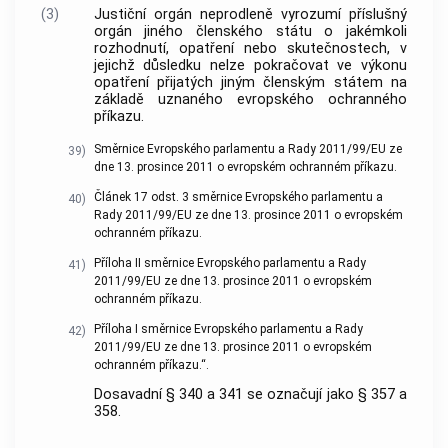
(3)
Justiční orgán neprodleně vyrozumí příslušný
orgán jiného členského státu o jakémkoli
rozhodnutí, opatření nebo skutečnostech, v
jejichž důsledku nelze pokračovat ve výkonu
opatření přijatých jiným členským státem na
základě uznaného evropského ochranného
příkazu.
Směrnice Evropského parlamentu a Rady 2011/99/EU ze
39)
dne 13. prosince 2011 o evropském ochranném příkazu.
Článek 17 odst. 3 směrnice Evropského parlamentu a
40)
Rady 2011/99/EU ze dne 13. prosince 2011 o evropském
ochranném příkazu.
Příloha II směrnice Evropského parlamentu a Rady
41)
2011/99/EU ze dne 13. prosince 2011 o evropském
ochranném příkazu.
Příloha I směrnice Evropského parlamentu a Rady
42)
2011/99/EU ze dne 13. prosince 2011 o evropském
ochranném příkazu.“.
Dosavadní § 340 a 341 se označují jako § 357 a
358.