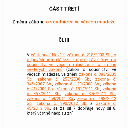
ČÁST TŘETÍ
Změna zákona
o soudnictví ve věcech mládeže
Čl. III
V
části první hlavě II
zákona č. 218/2003 Sb., o
odpovědnosti mládeže za protiprávní činy a o
soudnictví ve věcech mládeže a o změně
některých zákonů
(zákon o soudnictví ve
věcech mládeže), ve znění
zákona č. 383/2005
Sb.
,
zákona č. 253/2006 Sb.
,
zákona č.
345/2007 Sb.
,
zákona č. 129/2008 Sb.
,
zákona
č. 41/2009 Sb.
,
zákona č. 181/2011 Sb.
,
zákona
č. 357/2011 Sb.
,
zákona č. 375/2011 Sb.
,
zákona č. 459/2011 Sb.
,
zákona č. 193/2012
Sb.
,
zákona č. 390/2012 Sb.
a
zákona č.
45/2013 Sb.
, se za díl 7 doplňuje nový díl 8,
který včetně nadpisu zní: