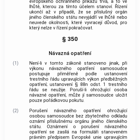
evropského ochranného příkazu trvá, a to ve
lhůtě, kterou za tímto účelem stanoví. Řízení
ukončí až v případě, že se příslušný orgán
jiného členského státu nevyjádří ve lhůtě nebo
neuvede okolnosti, které vyvracejí důvod, pro
který nelze v řízení pokračovat.
§ 350
Návazná opatření
(1)
Není-li v tomto zákoně stanoveno jinak, při
výkonu návazného opatření samosoudce
postupuje přiměřeně podle ustanovení
trestního řádu upravujících výkon předběžných
opatření; ustanovení § 88n odst. 1 trestního
řádu se neužije. Poruší-li ohrožující osoba
návazné opatření, může jí samosoudce uložit
pouze pořádkovou pokutu.
(2)
Porušení návazného opatření ohrožující
osobou samosoudce bez zbytečného odkladu
oznámí příslušnému orgánu jiného členského
státu. Oznámení o porušení návazného
opatření se zasílá na formuláři stanoveném
právním předpisem Evropské unie upravujícím