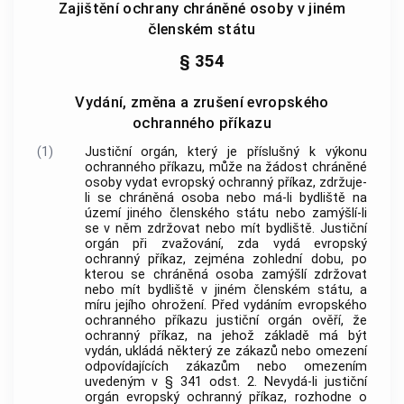
Zajištění ochrany chráněné osoby v jiném
členském státu
§ 354
Vydání, změna a zrušení evropského
ochranného příkazu
(1)
Justiční orgán, který je příslušný k výkonu
ochranného příkazu, může na žádost chráněné
osoby vydat evropský ochranný příkaz, zdržuje-
li se chráněná osoba nebo má-li bydliště na
území jiného členského státu nebo zamýšlí-li
se v něm zdržovat nebo mít bydliště. Justiční
orgán při zvažování, zda vydá evropský
ochranný příkaz, zejména zohlední dobu, po
kterou se chráněná osoba zamýšlí zdržovat
nebo mít bydliště v jiném členském státu, a
míru jejího ohrožení. Před vydáním evropského
ochranného příkazu justiční orgán ověří, že
ochranný příkaz, na jehož základě má být
vydán, ukládá některý ze zákazů nebo omezení
odpovídajících zákazům nebo omezením
uvedeným v § 341 odst. 2. Nevydá-li justiční
orgán evropský ochranný příkaz, rozhodne o