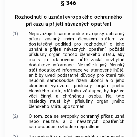
§ 346
Rozhodnutí o uznání evropského ochranného
příkazu a přijetí návazných opatření
(1)
Nepovažuje-li samosoudce evropský ochranný
příkaz zaslaný jiným členským státem za
dostatečný podklad pro rozhodnutí o jeho
uznání a přijetí návazných opatření, požádá
příslušný orgán tohoto členského státu, aby
mu v jím stanovené lhůtě zaslal nezbytné
dodatkové informace. Nezašle-li jiný členský
stát dodatkové informace ve stanovené lhůtě,
aniž by uvedl podstatné důvody, pro které tak
neučinil, samosoudce řízení ukončí a o jeho
ukončení vyrozumí příslušný orgán jiného
členského státu, státního zástupce, byl-li již ve
věci činný, a chráněnou osobu. Na tyto
následky musí být příslušný orgán jiného
členského státu upozorněn.
(2)
O tom, zda se evropský ochranný příkaz uzná
nebo neuzná, a o návazných opatřeních
samosoudce rozhodne neprodleně.
(3)
Rozhodnutí o uznání evropského ochranného