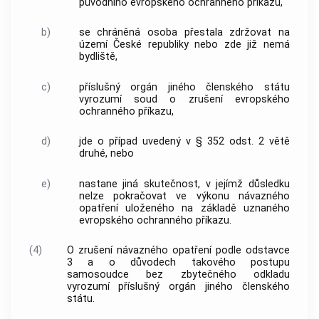
původního evropského ochranného příkazu,
b)
se chráněná osoba přestala zdržovat na
území České republiky nebo zde již nemá
bydliště,
c)
příslušný orgán jiného členského státu
vyrozumí soud o zrušení evropského
ochranného příkazu,
d)
jde o případ uvedený v § 352 odst. 2 větě
druhé, nebo
e)
nastane jiná skutečnost, v jejímž důsledku
nelze pokračovat ve výkonu návazného
opatření uloženého na základě uznaného
evropského ochranného příkazu.
(4)
O zrušení návazného opatření podle odstavce
3 a o důvodech takového postupu
samosoudce bez zbytečného odkladu
vyrozumí příslušný orgán jiného členského
státu.