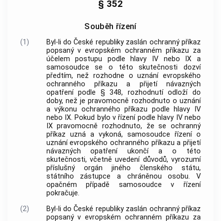
§ 352
Souběh řízení
(1)
Byl-li do České republiky zaslán ochranný příkaz
popsaný v evropském ochranném příkazu za
účelem postupu podle hlavy IV nebo IX a
samosoudce se o této skutečnosti dozví
předtím, než rozhodne o uznání evropského
ochranného příkazu a přijetí návazných
opatření podle § 348, rozhodnutí odloží do
doby, než je pravomocně rozhodnuto o uznání
a výkonu ochranného příkazu podle hlavy IV
nebo IX. Pokud bylo v řízení podle hlavy IV nebo
IX pravomocně rozhodnuto, že se ochranný
příkaz uzná a vykoná, samosoudce řízení o
uznání evropského ochranného příkazu a přijetí
návazných opatření ukončí a o této
skutečnosti, včetně uvedení důvodů, vyrozumí
příslušný orgán jiného členského státu,
státního zástupce a chráněnou osobu. V
opačném případě samosoudce v řízení
pokračuje.
(2)
Byl-li do České republiky zaslán ochranný příkaz
popsaný v evropském ochranném příkazu za