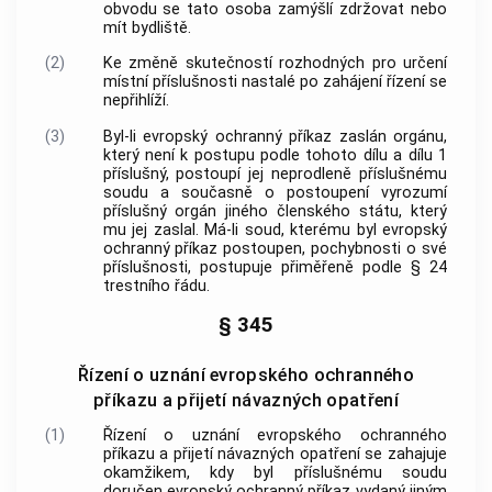
obvodu se tato osoba zamýšlí zdržovat nebo
mít bydliště.
(2)
Ke změně skutečností rozhodných pro určení
místní příslušnosti nastalé po zahájení řízení se
nepřihlíží.
(3)
Byl-li evropský ochranný příkaz zaslán orgánu,
který není k postupu podle tohoto dílu a dílu 1
příslušný, postoupí jej neprodleně příslušnému
soudu a současně o postoupení vyrozumí
příslušný orgán jiného členského státu, který
mu jej zaslal. Má-li soud, kterému byl evropský
ochranný příkaz postoupen, pochybnosti o své
příslušnosti, postupuje přiměřeně podle § 24
trestního řádu.
§ 345
Řízení o uznání evropského ochranného
příkazu a přijetí návazných opatření
(1)
Řízení o uznání evropského ochranného
příkazu a přijetí návazných opatření se zahajuje
okamžikem, kdy byl příslušnému soudu
doručen evropský ochranný příkaz vydaný jiným