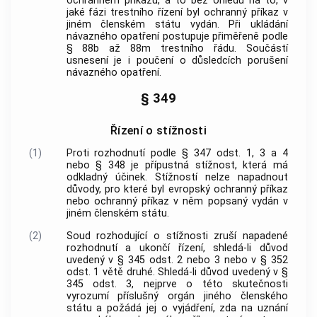
ochranném příkazu, a to bez ohledu na to, v
jaké fázi trestního řízení byl ochranný příkaz v
jiném členském státu vydán. Při ukládání
návazného opatření postupuje přiměřeně podle
§ 88b až 88m trestního řádu. Součástí
usnesení je i poučení o důsledcích porušení
návazného opatření.
§ 349
Řízení o stížnosti
(1)
Proti rozhodnutí podle § 347 odst. 1, 3 a 4
nebo § 348 je přípustná stížnost, která má
odkladný účinek. Stížností nelze napadnout
důvody, pro které byl evropský ochranný příkaz
nebo ochranný příkaz v něm popsaný vydán v
jiném členském státu.
(2)
Soud rozhodující o stížnosti zruší napadené
rozhodnutí a ukončí řízení, shledá-li důvod
uvedený v § 345 odst. 2 nebo 3 nebo v § 352
odst. 1 větě druhé. Shledá-li důvod uvedený v §
345 odst. 3, nejprve o této skutečnosti
vyrozumí příslušný orgán jiného členského
státu a požádá jej o vyjádření, zda na uznání