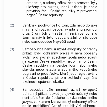
amnestie, a takový zákaz nebo omezení byly
uloženy pro skutek, jehož stíhání je podle
právního řádu České republiky v pravomoci
orgánů České republiky.
(2)
Vznikne-li pochybnost o tom, zda nebo do jaké
míry je ohrožující osoba vyňata z pravomoci
orgánů činných v trestním řízení, rozhodne o
tom na návrh této osoby, státního zástupce
nebo samosoudce Nejvyšší soud.
(3)
Samosoudce nemusí uznat evropský ochranný
příkaz, byl-li ochranný příkaz v něm popsaný
vydán pro skutek spáchaný zcela nebo zčásti
na území České republiky nebo mimo území
České republiky na palubě lodi nebo jiného
plavidla, nebo letadla anebo jiného vzdušného
dopravního prostředku, které jsou registrovány
v České republice; přitom zohlední zejména
okolnosti spáchání skutku.
(4)
Samosoudce dále nemusí uznat evropský
ochranný příkaz, pokud je zjevně neúplný nebo
není přeložen do českého jazyka nebo jiného
jazyka, ve kterém lze evropský ochranný příkaz
40
podle prohlášení České republiky
) přijmout.