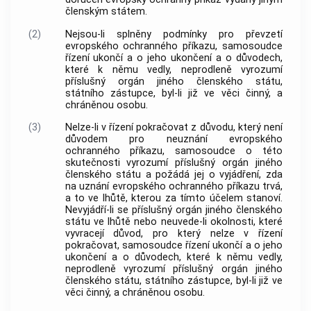
členským státem.
(2)
Nejsou-li splněny podmínky pro převzetí
evropského ochranného příkazu, samosoudce
řízení ukončí a o jeho ukončení a o důvodech,
které k němu vedly, neprodleně vyrozumí
příslušný orgán jiného členského státu,
státního zástupce, byl-li již ve věci činný, a
chráněnou osobu.
(3)
Nelze-li v řízení pokračovat z důvodu, který není
důvodem pro neuznání evropského
ochranného příkazu, samosoudce o této
skutečnosti vyrozumí příslušný orgán jiného
členského státu a požádá jej o vyjádření, zda
na uznání evropského ochranného příkazu trvá,
a to ve lhůtě, kterou za tímto účelem stanoví.
Nevyjádří-li se příslušný orgán jiného členského
státu ve lhůtě nebo neuvede-li okolnosti, které
vyvracejí důvod, pro který nelze v řízení
pokračovat, samosoudce řízení ukončí a o jeho
ukončení a o důvodech, které k němu vedly,
neprodleně vyrozumí příslušný orgán jiného
členského státu, státního zástupce, byl-li již ve
věci činný, a chráněnou osobu.