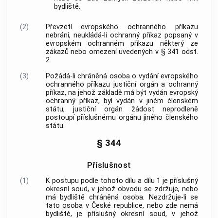
bydliště.
(2)
Převzetí evropského ochranného příkazu
nebrání, neukládá-li ochranný příkaz popsaný v
evropském ochranném příkazu některý ze
zákazů nebo omezení uvedených v § 341 odst.
2.
(3)
Požádá-li chráněná osoba o vydání evropského
ochranného příkazu justiční orgán a ochranný
příkaz, na jehož základě má být vydán evropský
ochranný příkaz, byl vydán v jiném členském
státu, justiční orgán žádost neprodleně
postoupí příslušnému orgánu jiného členského
státu.
§ 344
Příslušnost
(1)
K postupu podle tohoto dílu a dílu 1 je příslušný
okresní soud, v jehož obvodu se zdržuje, nebo
má bydliště chráněná osoba. Nezdržuje-li se
tato osoba v České republice, nebo zde nemá
bydliště, je příslušný okresní soud, v jehož