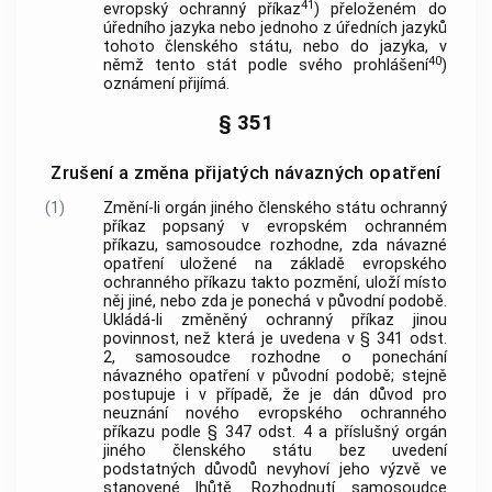
41
evropský ochranný příkaz
) přeloženém do
úředního jazyka nebo jednoho z úředních jazyků
tohoto členského státu, nebo do jazyka, v
40
němž tento stát podle svého prohlášení
)
oznámení přijímá.
§ 351
Zrušení a změna přijatých návazných opatření
(1)
Změní-li orgán jiného členského státu ochranný
příkaz popsaný v evropském ochranném
příkazu, samosoudce rozhodne, zda návazné
opatření uložené na základě evropského
ochranného příkazu takto pozmění, uloží místo
něj jiné, nebo zda je ponechá v původní podobě.
Ukládá-li změněný ochranný příkaz jinou
povinnost, než která je uvedena v § 341 odst.
2, samosoudce rozhodne o ponechání
návazného opatření v původní podobě; stejně
postupuje i v případě, že je dán důvod pro
neuznání nového evropského ochranného
příkazu podle § 347 odst. 4 a příslušný orgán
jiného členského státu bez uvedení
podstatných důvodů nevyhoví jeho výzvě ve
stanovené lhůtě. Rozhodnutí samosoudce