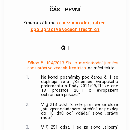
ČÁST PRVNÍ
Změna zákona
o mezinárodní justiční
spolupráci ve věcech trestních
Čl. I
Zákon č. 104/2013 Sb., o mezinárodní justiční
spolupráci ve věcech trestních
, se mění takto:
1.
Na konci poznámky pod čarou č. 1 se
doplňuje věta „Směrnice Evropského
parlamentu a Rady 2011/99/EU ze dne
13. prosince 2011 o evropském
ochranném příkazu.“.
2.
V § 213 odst. 2 větě první se za slova
„při zjednodušeném předání nejpozději
do 10 dnů od“ vkládají slova „právní
moci“.
3.
V § 251 odst. 1 se za slovo „slibem“