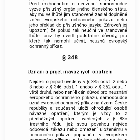
Před rozhodnutím o neuznání samosoudce
vyzve příslušný orgán jiného členského státu,
aby mu ve lhůtě jím stanovené zaslal doplněné
znění evropského ochranného příkazu nebo
jeho překlad do příslušného jazyka. Zároveň jej
upozorní, že pokud tak neučiní ve stanovené
lhůtě, aniž by uvedl podstatné důvody, pro
které tak nemohl učinit, neuzná evropský
ochranný příkaz.
§ 348
Uznání a přijetí návazných opatření
Nejde-li o případ uvedený v § 345 odst. 2 nebo
3 nebo v § 346 odst. 1 anebo v § 352 odst. 1
větě druhé, nebo není-li dán důvod pro neuznání
evropského ochranného příkazu, samosoudce
uzná evropský ochranný příkaz na území České
republiky a současně uloží ohrožující osobě
návazné opatření, kterým je vždy to z
předběžných opatření uvedených v § 88c
trestního řádu, jež svou povahou nejvíce
odpovídá zákazu nebo omezení uloženému v
ochranném příkazu popsaném v evropském