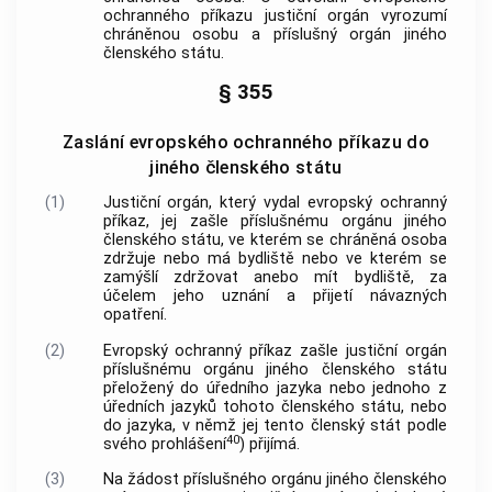
ochranného příkazu justiční orgán vyrozumí
chráněnou osobu a příslušný orgán jiného
členského státu.
§ 355
Zaslání evropského ochranného příkazu do
jiného členského státu
(1)
Justiční orgán, který vydal evropský ochranný
příkaz, jej zašle příslušnému orgánu jiného
členského státu, ve kterém se chráněná osoba
zdržuje nebo má bydliště nebo ve kterém se
zamýšlí zdržovat anebo mít bydliště, za
účelem jeho uznání a přijetí návazných
opatření.
(2)
Evropský ochranný příkaz zašle justiční orgán
příslušnému orgánu jiného členského státu
přeložený do úředního jazyka nebo jednoho z
úředních jazyků tohoto členského státu, nebo
do jazyka, v němž jej tento členský stát podle
40
svého prohlášení
) přijímá.
(3)
Na žádost příslušného orgánu jiného členského