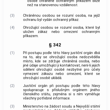
osobě chráněné ochranným příkazem blíže
než na stanovenou vzdálenost.
(3)
Chráněnou osobou se rozumí osoba, na jejíž
ochranu byl vydán ochranný příkaz.
(4)
Ohrožující osobou se rozumí osoba, které byl
uložen zákaz nebo omezení ochranným
příkazem.
§ 342
(1)
Při postupu podle této hlavy justiční orgán dbá
na to, aby se ohrožující osoba nedozvěděla
místo, kde se zdržuje chráněná osoba, nebo
jiné údaje umožňující ji kontaktovat, není-li jejich
sdělení ohrožující osobě nezbytné pro účely
vymezení zákazu nebo omezení, které se
ohrožující osobě ukládá.
(2)
Justiční orgán při postupu podle této hlavy
spolupracuje s příslušným orgánem jiného
členského státu, zejména si s ním vyměňuje
všechny potřebné informace.
(3)
Ministerstvo na žádost soudu a Nejvyšší státní