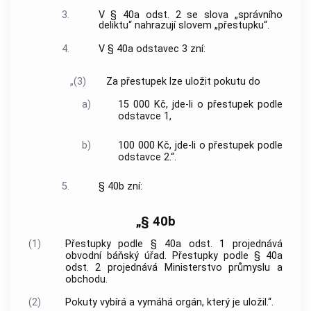
3.
V § 40a odst. 2 se slova „správního
deliktu“ nahrazují slovem „přestupku“.
4.
V § 40a odstavec 3 zní:
„(3)
Za přestupek lze uložit pokutu do
a)
15 000 Kč, jde-li o přestupek podle
odstavce 1,
b)
100 000 Kč, jde-li o přestupek podle
odstavce 2.“.
5.
§ 40b zní:
„§ 40b
(1)
Přestupky podle § 40a odst. 1 projednává
obvodní báňský úřad. Přestupky podle § 40a
odst. 2 projednává Ministerstvo průmyslu a
obchodu.
(2)
Pokuty vybírá a vymáhá orgán, který je uložil.“.