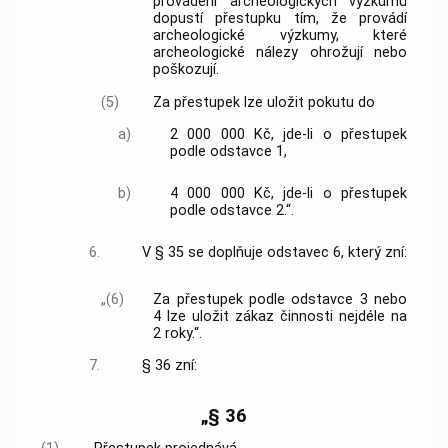
provádění archeologických výzkumů
dopustí přestupku tím, že provádí
archeologické výzkumy, které
archeologické nálezy ohrožují nebo
poškozují.
(5)
Za přestupek lze uložit pokutu do
a)
2 000 000 Kč, jde-li o přestupek
podle odstavce 1,
b)
4 000 000 Kč, jde-li o přestupek
podle odstavce 2.“.
6.
V § 35 se doplňuje odstavec 6, který zní:
„(6)
Za přestupek podle odstavce 3 nebo
4 lze uložit zákaz činnosti nejdéle na
2 roky.“.
7.
§ 36 zní:
„§ 36