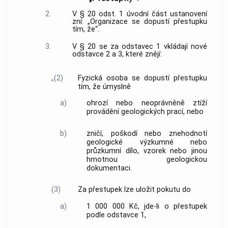
2.
V § 20 odst. 1 úvodní část ustanovení
zní: „Organizace se dopustí přestupku
tím, že“.
3.
V § 20 se za odstavec 1 vkládají nové
odstavce 2 a 3, které znějí:
„(2)
Fyzická osoba se dopustí přestupku
tím, že úmyslně
a)
ohrozí nebo neoprávněně ztíží
provádění geologických prací, nebo
b)
zničí, poškodí nebo znehodnotí
geologické výzkumné nebo
průzkumní dílo, vzorek nebo jinou
hmotnou geologickou
dokumentaci.
(3)
Za přestupek lze uložit pokutu do
a)
1 000 000 Kč, jde-li o přestupek
podle odstavce 1,