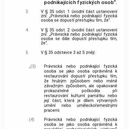
podnikajících fyzických osob“.
3.
V § 35 odst. 1 úvodní část ustanovení
zní: „Právnická nebo podnikající fyzická
osoba se dopustí přestupku tím, že“.
4.
V § 35 odst. 2 úvodní část ustanovení
zní: „Právnická nebo podnikající fyzická
osoba se dále dopustí přestupku tím,
že“.
5.
V § 35 odstavce 3 až 5 znějí:
„(3)
Právnická nebo podnikající fyzická
osoba se jako osoba oprávněná k
restaurování dopustí přestupku tím,
že hrubým způsobem nebo méně
závažným způsobem, ale opakovaně
prokazatelně poškodila při
restaurování kulturní památku nebo
její část, která je dílem výtvarných
umění nebo uměleckořemeslnými
pracemi.
(4)
Právnická nebo podnikající fyzická
osoba se jako osoba oprávněná k