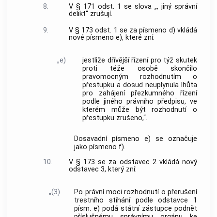
8.
V § 171 odst. 1 se slova „, jiný správní
delikt“ zrušují.
9.
V § 173 odst. 1 se za písmeno d) vkládá
nové písmeno e), které zní:
„e)
jestliže dřívější řízení pro týž skutek
proti téže osobě skončilo
pravomocným rozhodnutím o
přestupku a dosud neuplynula lhůta
pro zahájení přezkumného řízení
podle jiného právního předpisu, ve
kterém může být rozhodnutí o
přestupku zrušeno,“.
Dosavadní písmeno e) se označuje
jako písmeno f).
10.
V § 173 se za odstavec 2 vkládá nový
odstavec 3, který zní:
„(3)
Po právní moci rozhodnutí o přerušení
trestního stíhání podle odstavce 1
písm. e) podá státní zástupce podnět
příslušnému správnímu orgánu ke