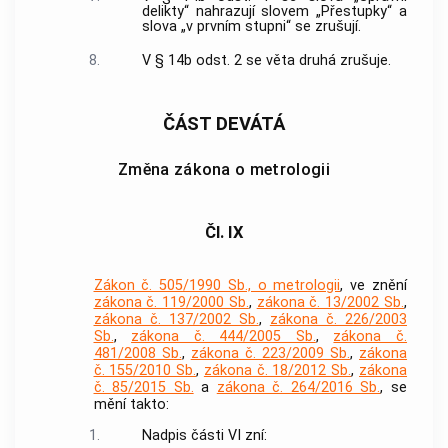
delikty“ nahrazují slovem „Přestupky“ a
slova „v prvním stupni“ se zrušují.
8.
V § 14b odst. 2 se věta druhá zrušuje.
ČÁST DEVÁTÁ
Změna zákona o metrologii
Čl. IX
Zákon č. 505/1990 Sb., o metrologii
, ve znění
zákona č. 119/2000 Sb.
,
zákona č. 13/2002 Sb.
,
zákona č. 137/2002 Sb.
,
zákona č. 226/2003
Sb.
,
zákona č. 444/2005 Sb.
,
zákona č.
481/2008 Sb.
,
zákona č. 223/2009 Sb.
,
zákona
č. 155/2010 Sb.
,
zákona č. 18/2012 Sb.
,
zákona
č. 85/2015 Sb.
a
zákona č. 264/2016 Sb.
, se
mění takto:
1.
Nadpis části VI zní: