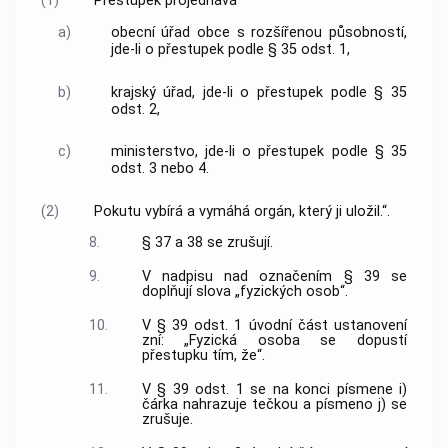
(1)
Přestupek projednává
a)
obecní úřad obce s rozšířenou působností,
jde-li o přestupek podle § 35 odst. 1,
b)
krajský úřad, jde-li o přestupek podle § 35
odst. 2,
c)
ministerstvo, jde-li o přestupek podle § 35
odst. 3 nebo 4.
(2)
Pokutu vybírá a vymáhá orgán, který ji uložil.“.
8.
§ 37 a 38 se zrušují.
9.
V nadpisu nad označením § 39 se
doplňují slova „fyzických osob“.
10.
V § 39 odst. 1 úvodní část ustanovení
zní: „Fyzická osoba se dopustí
přestupku tím, že“.
11.
V § 39 odst. 1 se na konci písmene i)
čárka nahrazuje tečkou a písmeno j) se
zrušuje.