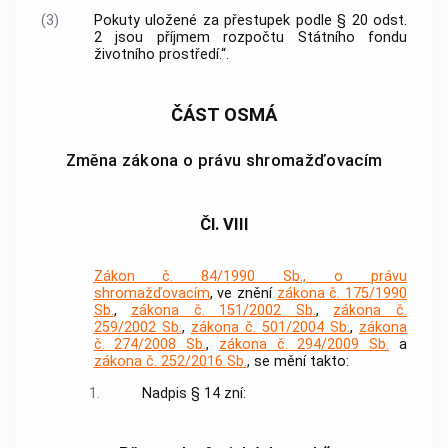
(3)
Pokuty uložené za přestupek podle § 20 odst.
2 jsou příjmem rozpočtu Státního fondu
životního prostředí.“.
ČÁST OSMÁ
Změna zákona o právu shromažďovacím
Čl. VIII
Zákon č. 84/1990 Sb., o právu
shromažďovacím
, ve znění
zákona č. 175/1990
Sb.
,
zákona č. 151/2002 Sb.
,
zákona č.
259/2002 Sb.
,
zákona č. 501/2004 Sb.
,
zákona
č. 274/2008 Sb.
,
zákona č. 294/2009 Sb.
a
zákona č. 252/2016 Sb.
, se mění takto:
1.
Nadpis § 14 zní: