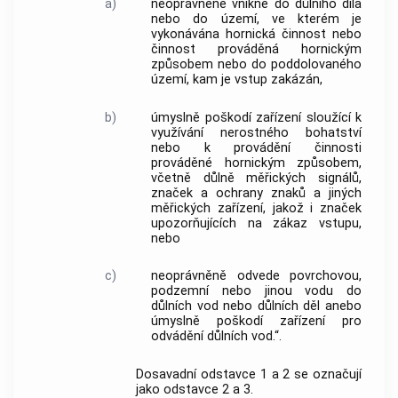
a)
neoprávněně vnikne do důlního díla
nebo do území, ve kterém je
vykonávána hornická činnost nebo
činnost prováděná hornickým
způsobem nebo do poddolovaného
území, kam je vstup zakázán,
b)
úmyslně poškodí zařízení sloužící k
využívání nerostného bohatství
nebo k provádění činnosti
prováděné hornickým způsobem,
včetně důlně měřických signálů,
značek a ochrany znaků a jiných
měřických zařízení, jakož i značek
upozorňujících na zákaz vstupu,
nebo
c)
neoprávněně odvede povrchovou,
podzemní nebo jinou vodu do
důlních vod nebo důlních děl anebo
úmyslně poškodí zařízení pro
odvádění důlních vod.“.
Dosavadní odstavce 1 a 2 se označují
jako odstavce 2 a 3.