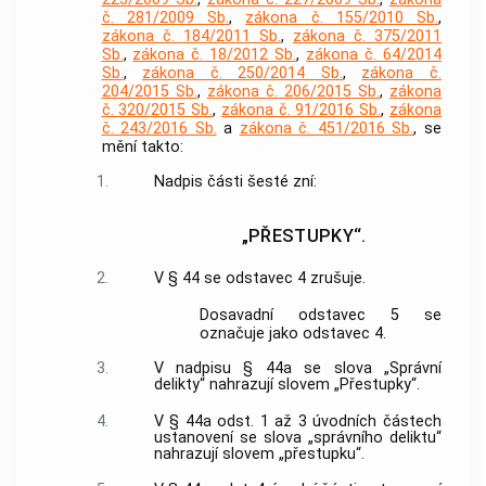
č. 281/2009 Sb.
,
zákona č. 155/2010 Sb.
,
zákona č. 184/2011 Sb.
,
zákona č. 375/2011
Sb.
,
zákona č. 18/2012 Sb.
,
zákona č. 64/2014
Sb.
,
zákona č. 250/2014 Sb.
,
zákona č.
204/2015 Sb.
,
zákona č. 206/2015 Sb.
,
zákona
č. 320/2015 Sb.
,
zákona č. 91/2016 Sb.
,
zákona
č. 243/2016 Sb.
a
zákona č. 451/2016 Sb.
, se
mění takto:
1.
Nadpis části šesté zní:
„PŘESTUPKY“.
2.
V § 44 se odstavec 4 zrušuje.
Dosavadní odstavec 5 se
označuje jako odstavec 4.
3.
V nadpisu § 44a se slova „Správní
delikty“ nahrazují slovem „Přestupky“.
4.
V § 44a odst. 1 až 3 úvodních částech
ustanovení se slova „správního deliktu“
nahrazují slovem „přestupku“.