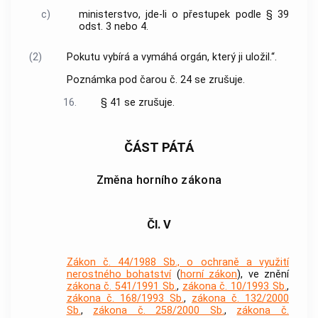
c)
ministerstvo, jde-li o přestupek podle § 39
odst. 3 nebo 4.
(2)
Pokutu vybírá a vymáhá orgán, který ji uložil.“.
Poznámka pod čarou č. 24 se zrušuje.
16.
§ 41 se zrušuje.
ČÁST PÁTÁ
Změna horního zákona
Čl. V
Zákon č. 44/1988 Sb., o ochraně a využití
nerostného bohatství
(
horní zákon
), ve znění
zákona č. 541/1991 Sb.
,
zákona č. 10/1993 Sb.
,
zákona č. 168/1993 Sb.
,
zákona č. 132/2000
Sb.
,
zákona č. 258/2000 Sb.
,
zákona č.