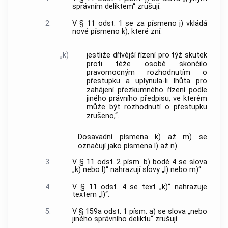
správním deliktem“ zrušují.
2.
V § 11 odst. 1 se za písmeno j) vkládá
nové písmeno k), které zní:
„k)
jestliže dřívější řízení pro týž skutek
proti téže osobě skončilo
pravomocným rozhodnutím o
přestupku a uplynula-li lhůta pro
zahájení přezkumného řízení podle
jiného právního předpisu, ve kterém
může být rozhodnutí o přestupku
zrušeno,“.
Dosavadní písmena k) až m) se
označují jako písmena l) až n).
3.
V § 11 odst. 2 písm. b) bodě 4 se slova
„k) nebo l)“ nahrazují slovy „l) nebo m)“.
4.
V § 11 odst. 4 se text „k)“ nahrazuje
textem „l)“.
5.
V § 159a odst. 1 písm. a) se slova „nebo
jiného správního deliktu“ zrušují.