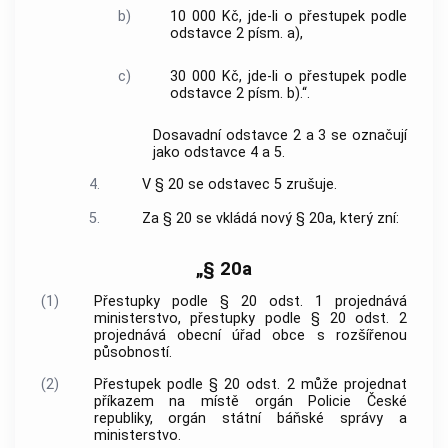
b)
10 000 Kč, jde-li o přestupek podle
odstavce 2 písm. a),
c)
30 000 Kč, jde-li o přestupek podle
odstavce 2 písm. b).“.
Dosavadní odstavce 2 a 3 se označují
jako odstavce 4 a 5.
4.
V § 20 se odstavec 5 zrušuje.
5.
Za § 20 se vkládá nový § 20a, který zní:
„§ 20a
(1)
Přestupky podle § 20 odst. 1 projednává
ministerstvo, přestupky podle § 20 odst. 2
projednává obecní úřad obce s rozšířenou
působností.
(2)
Přestupek podle § 20 odst. 2 může projednat
příkazem na místě orgán Policie České
republiky, orgán státní báňské správy a
ministerstvo.