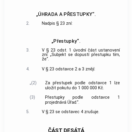
„ÚHRADA A PŘESTUPKY“.
2.
Nadpis § 23 zní:
„Přestupky“.
3.
V § 23 odst. 1 úvodní část ustanovení
zní: „Subjekt se dopustí přestupku tím,
že“.
4.
V § 23 odstavce 2 a 3 znějí:
„(2)
Za přestupek podle odstavce 1 lze
uložit pokutu do 1 000 000 Kč.
(3)
Přestupky podle odstavce 1
projednává Úřad.“.
5.
V § 23 se odstavec 4 zrušuje.
ČÁST DESÁTÁ