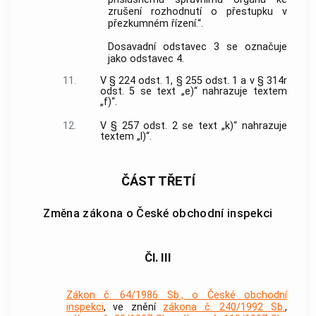
zrušení rozhodnutí o přestupku v
přezkumném řízení.“.
Dosavadní odstavec 3 se označuje
jako odstavec 4.
11.
V § 224 odst. 1, § 255 odst. 1 a v § 314r
odst. 5 se text „e)“ nahrazuje textem
„f)“.
12.
V § 257 odst. 2 se text „k)“ nahrazuje
textem „l)“.
ČÁST TŘETÍ
Změna zákona o České obchodní inspekci
Čl. III
Zákon č. 64/1986 Sb., o České obchodní
inspekci
, ve znění
zákona č. 240/1992 Sb.
,