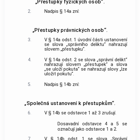
„Přestupky fyzických osob“.
2.
Nadpis § 14a zní:
„Přestupky právnických osob“.
3.
V § 14a odst. 1 úvodní části ustanovení
se slova „správního deliktu“ nahrazují
slovem „přestupku“.
4.
V § 14a odst. 2 se slova „správní delikt“
nahrazují slovem „přestupek“ a slova
„se uloží pokuta“ se nahrazují slovy „lze
uložit pokutu“.
5.
Nadpis § 14b zní:
„Společná ustanovení k přestupkům“.
6.
V § 14b se odstavce 1 až 3 zrušují.
Dosavadní odstavce 4 a 5 se
označují jako odstavce 1 a 2.
7.
V § 14b odst. 1 se slova „Správní