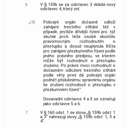
6.
V § 159b se za odstavec 3 vkládá nový
odstavec 4, který zní:
„(4)
Policejní orgán dočasně odloží
zahájení trestního stíhání též v
případě, jestliže dřívější řízení pro týž
skutek proti téže osobě skončilo
pravomocným rozhodnutím o
přestupku a dosud neuplynula lhůta
pro zahájení přezkumného řízení podle
jiného právního předpisu, ve kterém
může být rozhodnutí o přestupku
zrušeno. Po právní moci rozhodnutí o
dočasném odložení trestního stíhání
podle věty první dá policejní orgán
podnět příslušnému správnímu orgánu
ke zrušení rozhodnutí o přestupku v
přezkumném řízení.“.
Dosavadní odstavce 4 a 5 se označují
jako odstavce 5 a 6.
7.
V § 160 odst. 1 se slova „§ 159b odst. 1
a 3“ nahrazují slovy „§ 159b odst. 1, 3 a
4“.