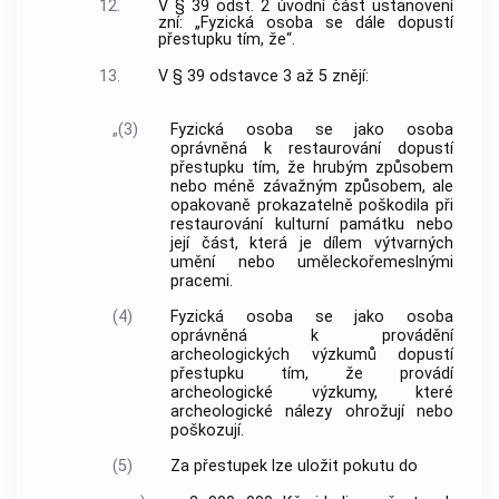
12.
V § 39 odst. 2 úvodní část ustanovení
zní: „Fyzická osoba se dále dopustí
přestupku tím, že“.
13.
V § 39 odstavce 3 až 5 znějí:
„(3)
Fyzická osoba se jako osoba
oprávněná k restaurování dopustí
přestupku tím, že hrubým způsobem
nebo méně závažným způsobem, ale
opakovaně prokazatelně poškodila při
restaurování kulturní památku nebo
její část, která je dílem výtvarných
umění nebo uměleckořemeslnými
pracemi.
(4)
Fyzická osoba se jako osoba
oprávněná k provádění
archeologických výzkumů dopustí
přestupku tím, že provádí
archeologické výzkumy, které
archeologické nálezy ohrožují nebo
poškozují.
(5)
Za přestupek lze uložit pokutu do