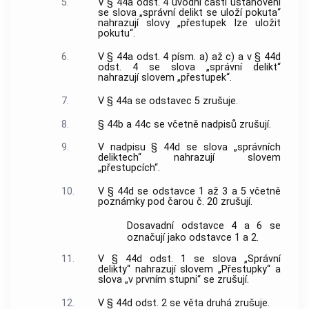
5.
V § 44a odst. 4 úvodní části ustanovení
se slova „správní delikt se uloží pokuta“
nahrazují slovy „přestupek lze uložit
pokutu“.
6.
V § 44a odst. 4 písm. a) až c) a v § 44d
odst. 4 se slova „správní delikt“
nahrazují slovem „přestupek“.
7.
V § 44a se odstavec 5 zrušuje.
8.
§ 44b a 44c se včetně nadpisů zrušují.
9.
V nadpisu § 44d se slova „správních
deliktech“ nahrazují slovem
„přestupcích“.
10.
V § 44d se odstavce 1 až 3 a 5 včetně
poznámky pod čarou č. 20 zrušují.
Dosavadní odstavce 4 a 6 se
označují jako odstavce 1 a 2.
11.
V § 44d odst. 1 se slova „Správní
delikty“ nahrazují slovem „Přestupky“ a
slova „v prvním stupni“ se zrušují.
12.
V § 44d odst. 2 se věta druhá zrušuje.