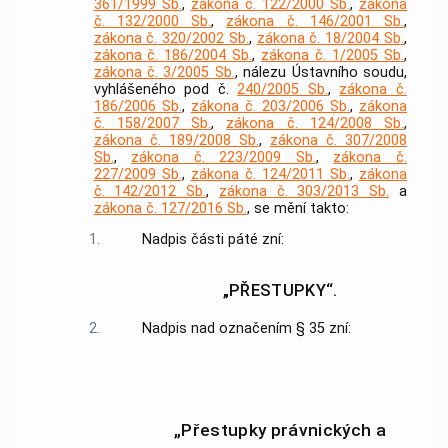
361/1999 Sb.
,
zákona č. 122/2000 Sb.
,
zákona
č. 132/2000 Sb.
,
zákona č. 146/2001 Sb.
,
zákona č. 320/2002 Sb.
,
zákona č. 18/2004 Sb.
,
zákona č. 186/2004 Sb.
,
zákona č. 1/2005 Sb.
,
zákona č. 3/2005 Sb.
, nálezu Ústavního soudu,
vyhlášeného pod č.
240/2005 Sb.
,
zákona č.
186/2006 Sb.
,
zákona č. 203/2006 Sb.
,
zákona
č. 158/2007 Sb.
,
zákona č. 124/2008 Sb.
,
zákona č. 189/2008 Sb.
,
zákona č. 307/2008
Sb.
,
zákona č. 223/2009 Sb.
,
zákona č.
227/2009 Sb.
,
zákona č. 124/2011 Sb.
,
zákona
č. 142/2012 Sb.
,
zákona č. 303/2013 Sb.
a
zákona č. 127/2016 Sb.
, se mění takto:
1.
Nadpis části páté zní:
„PŘESTUPKY“.
2.
Nadpis nad označením § 35 zní:
„Přestupky právnických a