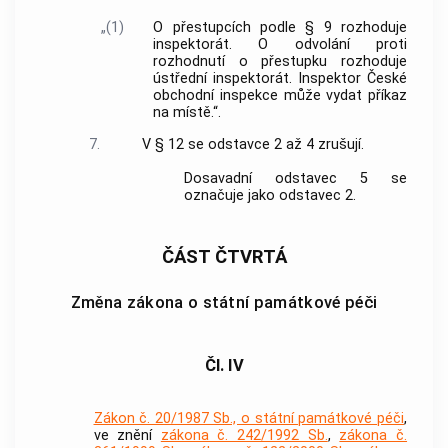
„(1)
O přestupcích podle § 9 rozhoduje
inspektorát. O odvolání proti
rozhodnutí o přestupku rozhoduje
ústřední inspektorát. Inspektor České
obchodní inspekce může vydat příkaz
na místě.“.
7.
V § 12 se odstavce 2 až 4 zrušují.
Dosavadní odstavec 5 se
označuje jako odstavec 2.
ČÁST ČTVRTÁ
Změna zákona o státní památkové péči
Čl. IV
Zákon č. 20/1987 Sb., o státní památkové péči
,
ve znění
zákona č. 242/1992 Sb.
,
zákona č.