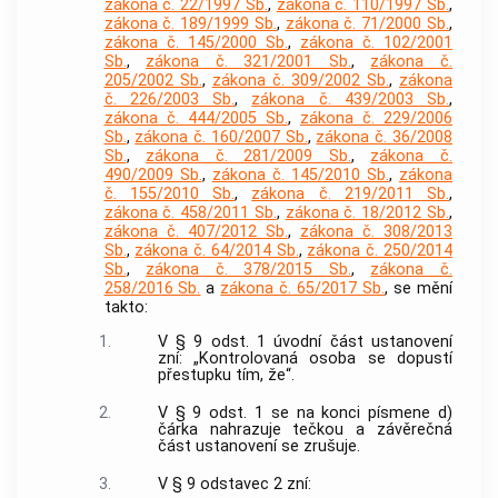
zákona č. 22/1997 Sb.
,
zákona č. 110/1997 Sb.
,
zákona č. 189/1999 Sb.
,
zákona č. 71/2000 Sb.
,
zákona č. 145/2000 Sb.
,
zákona č. 102/2001
Sb.
,
zákona č. 321/2001 Sb.
,
zákona č.
205/2002 Sb.
,
zákona č. 309/2002 Sb.
,
zákona
č. 226/2003 Sb.
,
zákona č. 439/2003 Sb.
,
zákona č. 444/2005 Sb.
,
zákona č. 229/2006
Sb.
,
zákona č. 160/2007 Sb.
,
zákona č. 36/2008
Sb.
,
zákona č. 281/2009 Sb.
,
zákona č.
490/2009 Sb.
,
zákona č. 145/2010 Sb.
,
zákona
č. 155/2010 Sb.
,
zákona č. 219/2011 Sb.
,
zákona č. 458/2011 Sb.
,
zákona č. 18/2012 Sb.
,
zákona č. 407/2012 Sb.
,
zákona č. 308/2013
Sb.
,
zákona č. 64/2014 Sb.
,
zákona č. 250/2014
Sb.
,
zákona č. 378/2015 Sb.
,
zákona č.
258/2016 Sb.
a
zákona č. 65/2017 Sb.
, se mění
takto:
1.
V § 9 odst. 1 úvodní část ustanovení
zní: „Kontrolovaná osoba se dopustí
přestupku tím, že“.
2.
V § 9 odst. 1 se na konci písmene d)
čárka nahrazuje tečkou a závěrečná
část ustanovení se zrušuje.
3.
V § 9 odstavec 2 zní: