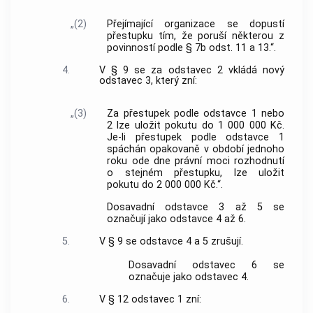
„(2)
Přejímající organizace se dopustí
přestupku tím, že poruší některou z
povinností podle § 7b odst. 11 a 13.“.
4.
V § 9 se za odstavec 2 vkládá nový
odstavec 3, který zní:
„(3)
Za přestupek podle odstavce 1 nebo
2 lze uložit pokutu do 1 000 000 Kč.
Je-li přestupek podle odstavce 1
spáchán opakovaně v období jednoho
roku ode dne právní moci rozhodnutí
o stejném přestupku, lze uložit
pokutu do 2 000 000 Kč.“.
Dosavadní odstavce 3 až 5 se
označují jako odstavce 4 až 6.
5.
V § 9 se odstavce 4 a 5 zrušují.
Dosavadní odstavec 6 se
označuje jako odstavec 4.
6.
V § 12 odstavec 1 zní: