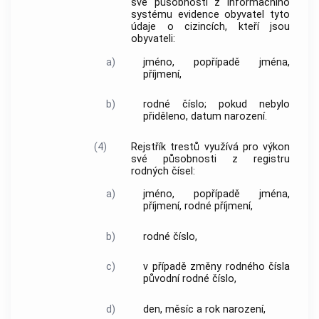
své působnosti z informačního
systému evidence obyvatel tyto
údaje o cizincích, kteří jsou
obyvateli:
a)
jméno, popřípadě jména,
příjmení,
b)
rodné číslo; pokud nebylo
přiděleno, datum narození.
(4)
Rejstřík trestů využívá pro výkon
své působnosti z registru
rodných čísel:
a)
jméno, popřípadě jména,
příjmení, rodné příjmení,
b)
rodné číslo,
c)
v případě změny rodného čísla
původní rodné číslo,
d)
den, měsíc a rok narození,