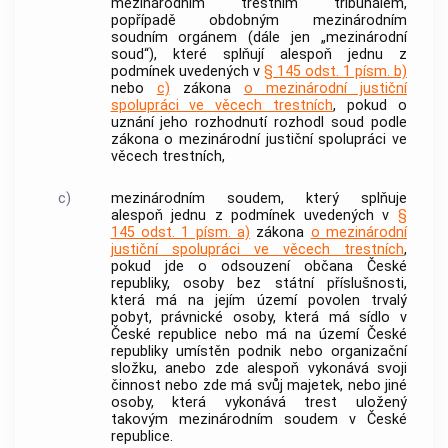
mezinárodním trestním tribunálem,
popřípadě obdobným mezinárodním
soudním orgánem (dále jen „mezinárodní
soud“), které splňují alespoň jednu z
podmínek uvedených v
§ 145 odst. 1 písm. b)
nebo
c)
zákona
o mezinárodní justiční
spolupráci ve věcech trestních
, pokud o
uznání jeho rozhodnutí rozhodl soud podle
zákona o mezinárodní justiční spolupráci ve
věcech trestních,
c)
mezinárodním soudem, který splňuje
alespoň jednu z podmínek uvedených v
§
145 odst. 1 písm. a)
zákona
o mezinárodní
justiční spolupráci ve věcech trestních
,
pokud jde o odsouzení občana České
republiky, osoby bez státní příslušnosti,
která má na jejím území povolen trvalý
pobyt, právnické osoby, která má sídlo v
České republice nebo má na území České
republiky umístěn podnik nebo organizační
složku, anebo zde alespoň vykonává svoji
činnost nebo zde má svůj majetek, nebo jiné
osoby, která vykonává trest uložený
takovým mezinárodním soudem v České
republice.