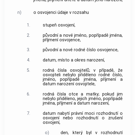
n)
o osvojenci údaje v rozsahu
1.
stupeň osvojení,
2.
původní a nové jméno, popřípadě jména,
příjmení osvojence,
3.
původní a nové rodné číslo osvojence,
4.
datum, místo a okres narození,
5.
rodná čísla osvojitelů; v případě, že
osvojiteli nebylo přiděleno rodné číslo,
jméno, popřípadě jména, příjmení a
datum narození osvojitele,
6.
rodná čísla otce a matky; pokud jim
nebylo přiděleno, jejich jméno, popřípadě
jména, příjmení a datum narození,
7.
datum nabytí právní moci rozhodnutí o
osvojení nebo rozhodnutí o zrušení
osvojení,
o)
den, který byl v rozhodnutí