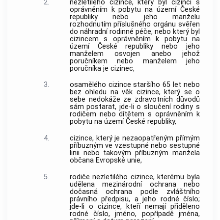
2.
nezletilého cizince, který byl cizinci s
oprávněním k pobytu na území České
republiky nebo jeho manželu
rozhodnutím příslušného orgánu svěřen
do náhradní rodinné péče, nebo který byl
cizincem s oprávněním k pobytu na
území České republiky nebo jeho
manželem osvojen anebo jehož
poručníkem nebo manželem jeho
poručníka je cizinec,
3.
osamělého cizince staršího 65 let nebo
bez ohledu na věk cizince, který se o
sebe nedokáže ze zdravotních důvodů
sám postarat, jde-li o sloučení rodiny s
rodičem nebo dítětem s oprávněním k
pobytu na území České republiky,
4.
cizince, který je nezaopatřeným přímým
příbuzným ve vzestupné nebo sestupné
linii nebo takovým příbuzným manžela
občana Evropské unie,
5.
rodiče nezletilého cizince, kterému byla
udělena mezinárodní ochrana nebo
dočasná ochrana podle zvláštního
právního předpisu, a jeho rodné číslo;
jde-li o cizince, kteří nemají přiděleno
rodné číslo, jméno, popřípadě jména,