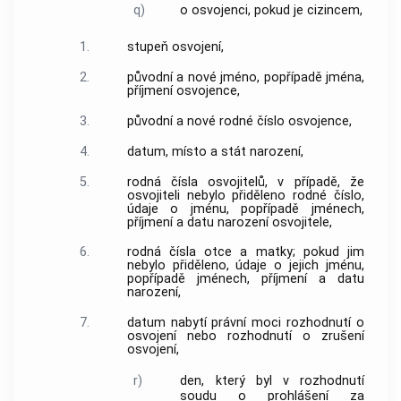
q)
o osvojenci, pokud je cizincem,
1.
stupeň osvojení,
2.
původní a nové jméno, popřípadě jména,
příjmení osvojence,
3.
původní a nové rodné číslo osvojence,
4.
datum, místo a stát narození,
5.
rodná čísla osvojitelů, v případě, že
osvojiteli nebylo přiděleno rodné číslo,
údaje o jménu, popřípadě jménech,
příjmení a datu narození osvojitele,
6.
rodná čísla otce a matky; pokud jim
nebylo přiděleno, údaje o jejich jménu,
popřípadě jménech, příjmení a datu
narození,
7.
datum nabytí právní moci rozhodnutí o
osvojení nebo rozhodnutí o zrušení
osvojení,
r)
den, který byl v rozhodnutí
soudu o prohlášení za