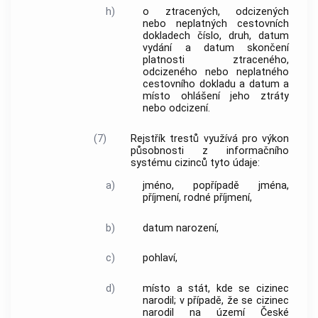
h)
o ztracených, odcizených
nebo neplatných cestovních
dokladech číslo, druh, datum
vydání a datum skončení
platnosti ztraceného,
odcizeného nebo neplatného
cestovního dokladu a datum a
místo ohlášení jeho ztráty
nebo odcizení.
(7)
Rejstřík trestů využívá pro výkon
působnosti z informačního
systému cizinců tyto údaje:
a)
jméno, popřípadě jména,
příjmení, rodné příjmení,
b)
datum narození,
c)
pohlaví,
d)
místo a stát, kde se cizinec
narodil; v případě, že se cizinec
narodil na území České