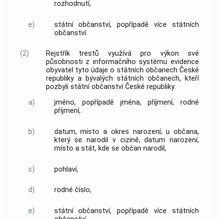
rozhodnutí,
e)
státní občanství, popřípadě více státních
občanství.
(2)
Rejstřík trestů využívá pro výkon své
působnosti z informačního systému evidence
obyvatel tyto údaje o státních občanech České
republiky a bývalých státních občanech, kteří
pozbyli státní občanství České republiky:
a)
jméno, popřípadě jména, příjmení, rodné
příjmení,
b)
datum, místo a okres narození; u občana,
který se narodil v cizině, datum narození,
místo a stát, kde se občan narodil,
c)
pohlaví,
d)
rodné číslo,
e)
státní občanství, popřípadě více státních