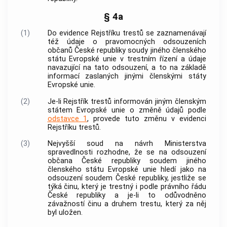
§ 4a
(1)
Do evidence Rejstříku trestů se zaznamenávají
též údaje o pravomocných odsouzeních
občanů České republiky soudy jiného členského
státu Evropské unie v
trestním řízení
a údaje
navazující na tato odsouzení, a to na základě
informací zaslaných jinými členskými státy
Evropské unie.
(2)
Je-li Rejstřík trestů informován jiným členským
státem Evropské unie o změně údajů podle
odstavce 1
, provede tuto změnu v evidenci
Rejstříku trestů.
(3)
Nejvyšší soud na návrh Ministerstva
spravedlnosti rozhodne, že se na odsouzení
občana České republiky soudem jiného
členského státu Evropské unie hledí jako na
odsouzení soudem České republiky, jestliže se
týká činu, který je trestný i podle právního řádu
České republiky a je-li to odůvodněno
závažností činu a druhem trestu, který za něj
byl uložen.