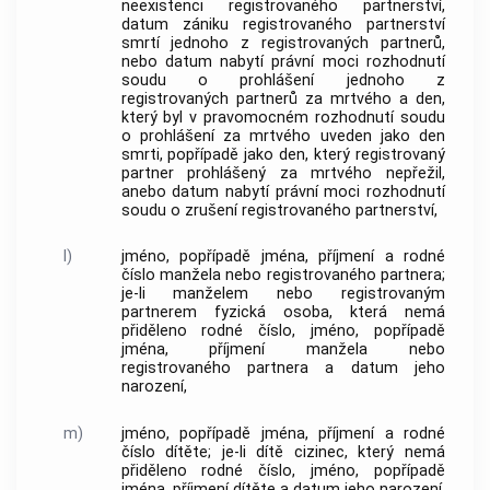
neexistenci registrovaného partnerství,
datum zániku registrovaného partnerství
smrtí jednoho z registrovaných partnerů,
nebo datum nabytí právní moci rozhodnutí
soudu o prohlášení jednoho z
registrovaných partnerů za mrtvého a den,
který byl v pravomocném rozhodnutí soudu
o prohlášení za mrtvého uveden jako den
smrti, popřípadě jako den, který registrovaný
partner prohlášený za mrtvého nepřežil,
anebo datum nabytí právní moci rozhodnutí
soudu o zrušení registrovaného partnerství,
l)
jméno, popřípadě jména, příjmení a rodné
číslo manžela nebo registrovaného partnera;
je-li manželem nebo registrovaným
partnerem fyzická osoba, která nemá
přiděleno rodné číslo, jméno, popřípadě
jména, příjmení manžela nebo
registrovaného partnera a datum jeho
narození,
m)
jméno, popřípadě jména, příjmení a rodné
číslo dítěte; je-li dítě cizinec, který nemá
přiděleno rodné číslo, jméno, popřípadě
jména, příjmení dítěte a datum jeho narození,