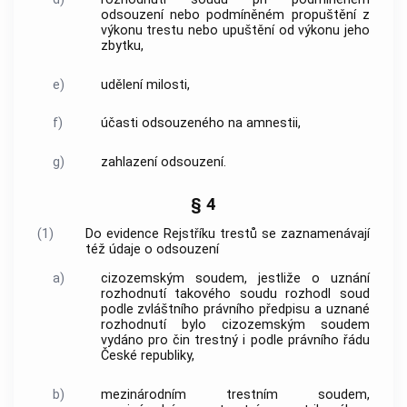
odsouzení nebo podmíněném propuštění z
výkonu trestu nebo upuštění od výkonu jeho
zbytku,
e)
udělení milosti,
f)
účasti odsouzeného na amnestii,
g)
zahlazení odsouzení.
§ 4
(1)
Do evidence Rejstříku trestů se zaznamenávají
též údaje o odsouzení
a)
cizozemským soudem, jestliže o uznání
rozhodnutí takového soudu rozhodl soud
podle zvláštního právního předpisu a uznané
rozhodnutí bylo cizozemským soudem
vydáno pro čin trestný i podle právního řádu
České republiky,
b)
mezinárodním trestním soudem,