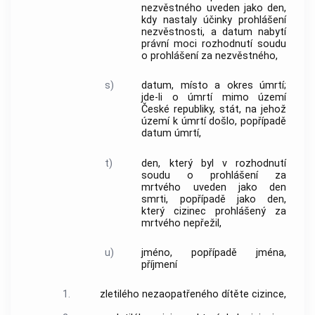
nezvěstného uveden jako den,
kdy nastaly účinky prohlášení
nezvěstnosti, a datum nabytí
právní moci rozhodnutí soudu
o prohlášení za nezvěstného,
s)
datum, místo a okres úmrtí;
jde-li o úmrtí mimo území
České republiky, stát, na jehož
území k úmrtí došlo, popřípadě
datum úmrtí,
t)
den, který byl v rozhodnutí
soudu o prohlášení za
mrtvého uveden jako den
smrti, popřípadě jako den,
který cizinec prohlášený za
mrtvého nepřežil,
u)
jméno, popřípadě jména,
příjmení
1.
zletilého nezaopatřeného dítěte cizince,