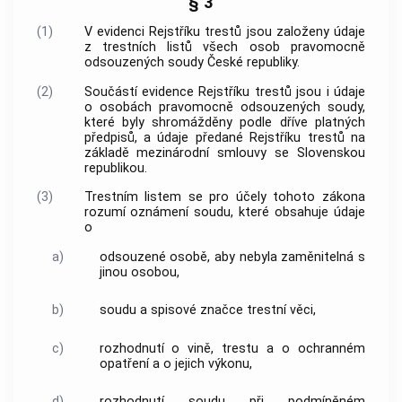
§ 3
(1)
V evidenci Rejstříku trestů jsou založeny údaje
z trestních listů všech osob pravomocně
odsouzených soudy České republiky.
(2)
Součástí evidence Rejstříku trestů jsou i údaje
o osobách pravomocně odsouzených soudy,
které byly shromážděny podle dříve platných
předpisů, a údaje předané Rejstříku trestů na
základě mezinárodní smlouvy se Slovenskou
republikou.
(3)
Trestním listem se pro účely tohoto zákona
rozumí oznámení soudu, které obsahuje údaje
o
a)
odsouzené osobě, aby nebyla zaměnitelná s
jinou osobou,
b)
soudu a spisové značce trestní věci,
c)
rozhodnutí o vině, trestu a o ochranném
opatření a o jejich výkonu,
d)
rozhodnutí soudu při podmíněném