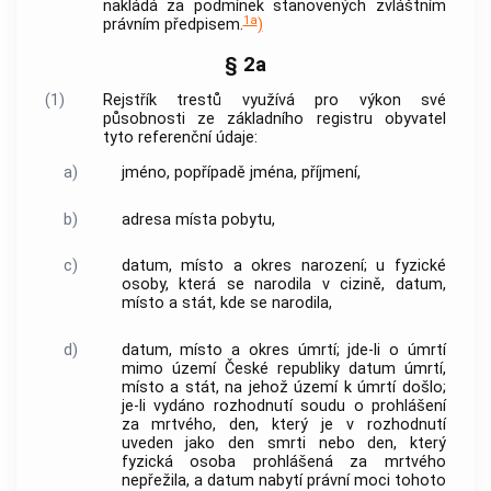
nakládá za podmínek stanovených zvláštním
1a
právním předpisem.
)
§ 2a
(1)
Rejstřík trestů využívá pro výkon své
působnosti ze základního registru obyvatel
tyto referenční údaje:
a)
jméno, popřípadě jména, příjmení,
b)
adresa místa pobytu,
c)
datum, místo a okres narození; u fyzické
osoby, která se narodila v cizině, datum,
místo a stát, kde se narodila,
d)
datum, místo a okres úmrtí; jde-li o úmrtí
mimo území České republiky datum úmrtí,
místo a stát, na jehož území k úmrtí došlo;
je-li vydáno rozhodnutí soudu o prohlášení
za mrtvého, den, který je v rozhodnutí
uveden jako den smrti nebo den, který
fyzická osoba prohlášená za mrtvého
nepřežila, a datum nabytí právní moci tohoto