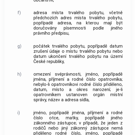
občanství,
f)
adresa místa trvalého pobytu, včetně
předchozích adres místa trvalého pobytu,
popřípadě adresa, na kterou mají být
doručovány písemnosti podle jiného
právního předpisu,
g)
počátek trvalého pobytu, popřípadě datum
zrušení údaje o místu trvalého pobytu nebo
datum ukončení trvalého pobytu na území
České republiky,
h)
omezení svéprávnosti, jméno, popřípadě
jména, příjmení a rodné číslo opatrovníka;
nebylo-li opatrovníkovi rodné číslo přiděleno,
datum, místo a okres narození; je-li
opatrovníkem ustanoven orgán místní
správy, název a adresa sídla,
i)
jméno, popřípadě jména, příjmení a rodné
číslo otce, matky, popřípadě jiného
zákonného zástupce; v případě, že jeden z
rodičů nebo jiný zákonný zástupce nemá
přiděleno rodné číslo, jméno, popřípadě