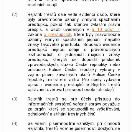
osobních údajů
.
(2)
Rejstřík trestů dále vede evidenci osob, které
byly pravomocně uznány vinnými spácháním
přestupku
, pokud tak stanoví zvláštní právní
předpis, a osob uvedených v
§ 10 odst. 1
zákona
o přestupcích
, které byly pravomocně
uznány vinnými spácháním jednání majícího
znaky takového
přestupku
. Součástí evidence
přestupků
nejsou údaje o pravomocných
rozhodnutích o jednáních majících znaky
přestupku
, kterých se dopustil příslušník
zpravodajských služeb České republiky, nebo
příslušník Policie České republiky vybraný v
zájmu plnění závažných úkolů Policie České
republiky ministrem vnitra. Pro účely vydávání
opisu z evidence
přestupků
je Rejstřík trestů
oprávněn ověřovat přesnost
osobních údajů
.
(3)
Rejstřík trestů se pro účely přístupu do
informačních systémů veřejné správy považuje
za orgán, který se spolupodílí na vyšetřování,
odhalování a stíhání
trestných činů
.
(4)
Se všemi písemnostmi vzniklými při činnosti
Rejstříku trestů, včetně písemností došlých, se