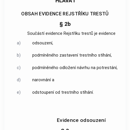
HLAVA I
OBSAH EVIDENCE REJSTŘÍKU TRESTŮ
§ 2b
Součástí evidence Rejstříku trestů je evidence
a)
odsouzení,
b)
podmíněného zastavení trestního stíhání,
c)
podmíněného odložení návrhu na potrestání,
d)
narovnání a
e)
odstoupení od trestního stíhání.
Evidence odsouzení