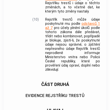
Rejstříku trestů i údaje o těchto
změnách, a to včetně dat, ke
kterým tyto změny nastaly.
(10)
Rejstřík trestů může údaje
poskytnuté mu podle
odstavců 1
až 7
pro účely plnění úkolů podle
tohoto zákona dále předávat,
třídit nebo kombinovat, popřípadě
je blokuje, zjistí-li, že poskytnuté
údaje nejsou správné; o zjištění
nepřesného údaje Rejstřík trestů
neprodleně informuje
Ministerstvo vnitra nebo Policii
České republiky, které po
prověření údaj opraví, doplní nebo
zlikvidují.
ČÁST DRUHÁ
EVIDENCE REJSTŘÍKU TRESTŮ