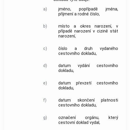
a)
jméno, popřípadě jména,
příjmení a rodné číslo,
b)
místo a okres narození, v
případě narození v cizině stát
narození,
c)
číslo a druh vydaného
cestovního dokladu,
d)
datum vydání cestovního
dokladu,
e)
datum převzetí cestovního
dokladu,
f)
datum skončení platnosti
cestovního dokladu,
g)
označení orgánu, který
cestovní doklad vydal,