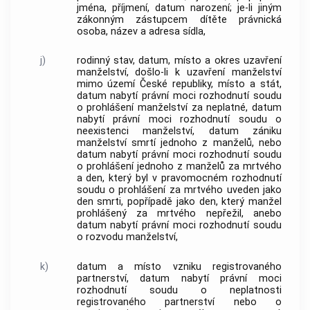
jména, příjmení, datum narození; je-li jiným
zákonným zástupcem dítěte právnická
osoba, název a adresa sídla,
j)
rodinný stav, datum, místo a okres uzavření
manželství, došlo-li k uzavření manželství
mimo území České republiky, místo a stát,
datum nabytí právní moci rozhodnutí soudu
o prohlášení manželství za neplatné, datum
nabytí právní moci rozhodnutí soudu o
neexistenci manželství, datum zániku
manželství smrtí jednoho z manželů, nebo
datum nabytí právní moci rozhodnutí soudu
o prohlášení jednoho z manželů za mrtvého
a den, který byl v pravomocném rozhodnutí
soudu o prohlášení za mrtvého uveden jako
den smrti, popřípadě jako den, který manžel
prohlášený za mrtvého nepřežil, anebo
datum nabytí právní moci rozhodnutí soudu
o rozvodu manželství,
k)
datum a místo vzniku registrovaného
partnerství, datum nabytí právní moci
rozhodnutí soudu o neplatnosti
registrovaného partnerství nebo o