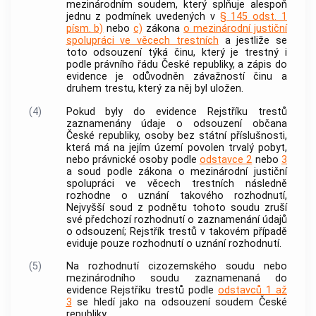
mezinárodním soudem, který splňuje alespoň
jednu z podmínek uvedených v
§ 145 odst. 1
písm. b)
nebo
c)
zákona
o mezinárodní justiční
spolupráci ve věcech trestních
a jestliže se
toto odsouzení týká činu, který je trestný i
podle právního řádu České republiky, a zápis do
evidence je odůvodněn závažností činu a
druhem trestu, který za něj byl uložen.
(4)
Pokud byly do evidence Rejstříku trestů
zaznamenány údaje o odsouzení občana
České republiky, osoby bez státní příslušnosti,
která má na jejím území povolen trvalý pobyt,
nebo právnické osoby podle
odstavce 2
nebo
3
a soud podle zákona o mezinárodní justiční
spolupráci ve věcech trestních následně
rozhodne o uznání takového rozhodnutí,
Nejvyšší soud z podnětu tohoto soudu zruší
své předchozí rozhodnutí o zaznamenání údajů
o odsouzení; Rejstřík trestů v takovém případě
eviduje pouze rozhodnutí o uznání rozhodnutí.
(5)
Na rozhodnutí cizozemského soudu nebo
mezinárodního soudu zaznamenaná do
evidence Rejstříku trestů podle
odstavců 1 až
3
se hledí jako na odsouzení soudem České
republiky.