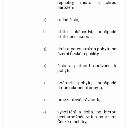
republiky, místo a okres
narození,
e)
rodné číslo,
f)
státní občanství, popřípadě
státní příslušnost,
g)
druh a adresa místa pobytu na
území České republiky,
h)
číslo a platnost oprávnění k
pobytu,
i)
počátek pobytu, popřípadě
datum ukončení pobytu,
j)
omezení svéprávnosti,
k)
vyhoštění a doba, po kterou
není umožněn vstup na území
České republiky,