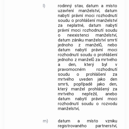
l)
rodinný stav, datum a místo
uzavření manželství, datum
nabytí právní moci rozhodnutí
soudu o prohlášení manželství
za neplatné, datum nabytí
právní moci rozhodnutí soudu
o neexistenci manželství,
datum zániku manželství smrtí
jednoho z manželů, nebo
datum nabytí právní moci
rozhodnutí soudu o prohlášení
jednoho z manželů za mrtvého
a den, který byl v
pravomocném rozhodnutí
soudu o prohlášení za
mrtvého uveden jako den
smrti, popřípadě jako den,
který manžel prohlášený za
mrtvého nepřežil, anebo
datum nabytí právní moci
rozhodnutí soudu o rozvodu
manželství,
m)
datum a místo vzniku
registrovaného partnerství,