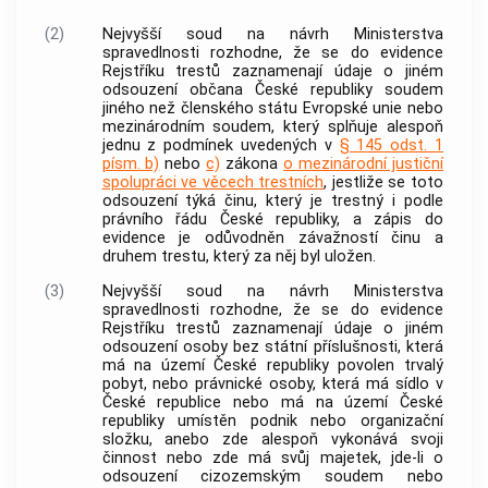
(2)
Nejvyšší soud na návrh Ministerstva
spravedlnosti rozhodne, že se do evidence
Rejstříku trestů zaznamenají údaje o jiném
odsouzení občana České republiky soudem
jiného než členského státu Evropské unie nebo
mezinárodním soudem, který splňuje alespoň
jednu z podmínek uvedených v
§ 145 odst. 1
písm. b)
nebo
c)
zákona
o mezinárodní justiční
spolupráci ve věcech trestních
, jestliže se toto
odsouzení týká činu, který je trestný i podle
právního řádu České republiky, a zápis do
evidence je odůvodněn závažností činu a
druhem trestu, který za něj byl uložen.
(3)
Nejvyšší soud na návrh Ministerstva
spravedlnosti rozhodne, že se do evidence
Rejstříku trestů zaznamenají údaje o jiném
odsouzení osoby bez státní příslušnosti, která
má na území České republiky povolen trvalý
pobyt, nebo právnické osoby, která má sídlo v
České republice nebo má na území České
republiky umístěn podnik nebo organizační
složku, anebo zde alespoň vykonává svoji
činnost nebo zde má svůj majetek, jde-li o
odsouzení cizozemským soudem nebo