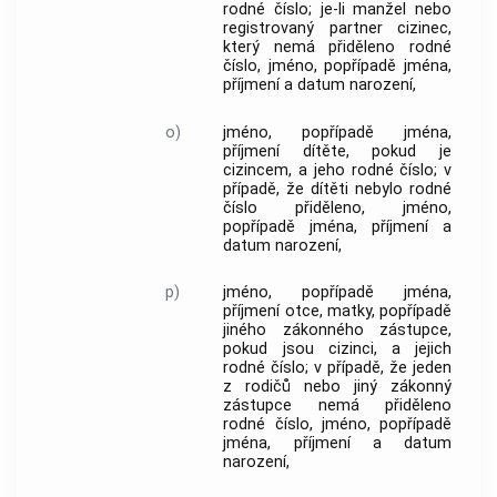
rodné číslo; je-li manžel nebo
registrovaný partner cizinec,
který nemá přiděleno rodné
číslo, jméno, popřípadě jména,
příjmení a datum narození,
o)
jméno, popřípadě jména,
příjmení dítěte, pokud je
cizincem, a jeho rodné číslo; v
případě, že dítěti nebylo rodné
číslo přiděleno, jméno,
popřípadě jména, příjmení a
datum narození,
p)
jméno, popřípadě jména,
příjmení otce, matky, popřípadě
jiného zákonného zástupce,
pokud jsou cizinci, a jejich
rodné číslo; v případě, že jeden
z rodičů nebo jiný zákonný
zástupce nemá přiděleno
rodné číslo, jméno, popřípadě
jména, příjmení a datum
narození,