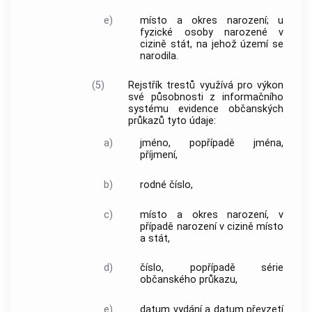
e)
místo a okres narození; u
fyzické osoby narozené v
cizině stát, na jehož území se
narodila.
(5)
Rejstřík trestů využívá pro výkon
své působnosti z informačního
systému evidence občanských
průkazů tyto údaje:
a)
jméno, popřípadě jména,
příjmení,
b)
rodné číslo,
c)
místo a okres narození, v
případě narození v cizině místo
a stát,
d)
číslo, popřípadě série
občanského průkazu,
e)
datum vydání a datum převzetí