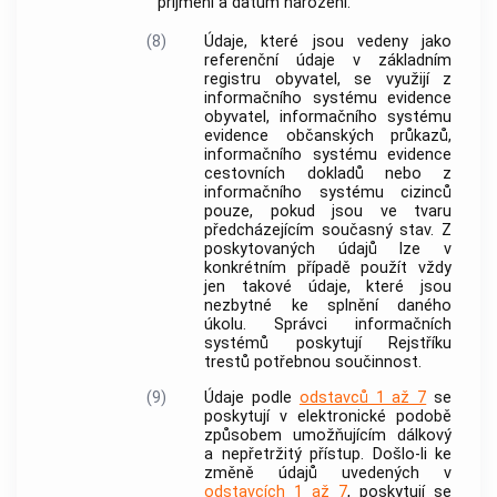
příjmení a datum narození.
(8)
Údaje, které jsou vedeny jako
referenční údaje v základním
registru obyvatel, se využijí z
informačního systému evidence
obyvatel, informačního systému
evidence občanských průkazů,
informačního systému evidence
cestovních dokladů nebo z
informačního systému cizinců
pouze, pokud jsou ve tvaru
předcházejícím současný stav. Z
poskytovaných údajů lze v
konkrétním případě použít vždy
jen takové údaje, které jsou
nezbytné ke splnění daného
úkolu. Správci informačních
systémů poskytují Rejstříku
trestů potřebnou součinnost.
(9)
Údaje podle
odstavců 1 až 7
se
poskytují v elektronické podobě
způsobem umožňujícím dálkový
a nepřetržitý přístup. Došlo-li ke
změně údajů uvedených v
odstavcích 1 až 7
, poskytují se