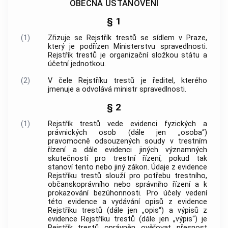
OBECNÁ USTANOVENÍ
§ 1
(1)
Zřizuje se Rejstřík trestů se sídlem v Praze,
který je podřízen Ministerstvu spravedlnosti.
Rejstřík trestů je organizační složkou státu a
účetní jednotkou.
(2)
V čele Rejstříku trestů je ředitel, kterého
jmenuje a odvolává ministr spravedlnosti.
§ 2
(1)
Rejstřík trestů vede evidenci fyzických a
právnických osob (dále jen „osoba“)
pravomocně odsouzených soudy v
trestním
řízení
a dále evidenci jiných významných
skutečností pro
trestní řízení
, pokud tak
stanoví tento nebo jiný zákon. Údaje z evidence
Rejstříku trestů slouží pro potřebu trestního,
občanskoprávního nebo správního řízení a k
prokazování bezúhonnosti. Pro účely vedení
této evidence a vydávání opisů z evidence
Rejstříku trestů (dále jen „opis“) a výpisů z
evidence Rejstříku trestů (dále jen „výpis“) je
Rejstřík trestů oprávněn ověřovat přesnost