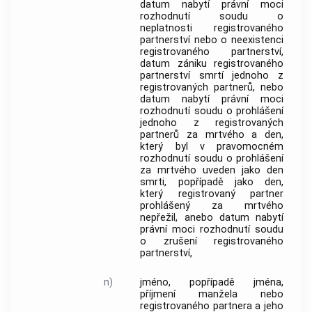
datum nabytí právní moci
rozhodnutí soudu o
neplatnosti registrovaného
partnerství nebo o neexistenci
registrovaného partnerství,
datum zániku registrovaného
partnerství smrtí jednoho z
registrovaných partnerů, nebo
datum nabytí právní moci
rozhodnutí soudu o prohlášení
jednoho z registrovaných
partnerů za mrtvého a den,
který byl v pravomocném
rozhodnutí soudu o prohlášení
za mrtvého uveden jako den
smrti, popřípadě jako den,
který registrovaný partner
prohlášený za mrtvého
nepřežil, anebo datum nabytí
právní moci rozhodnutí soudu
o zrušení registrovaného
partnerství,
n)
jméno, popřípadě jména,
příjmení manžela nebo
registrovaného partnera a jeho