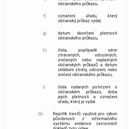
občanského průkazu,
f)
označení úřadu, který
občanský průkaz vydal,
g)
datum skončení platnosti
občanského průkazu,
h)
čísla, popřípadě série
ztracených, odcizených,
zničených nebo neplatných
občanských průkazů a datum
ohlášení ztráty, odcizení, nebo
zničení občanského průkazu,
i)
čísla vydaných potvrzení o
občanském průkazu, doba
jejich platnosti a označení
úřadu, který je vydal.
(6)
Rejstřík trestů využívá pro výkon
působnosti z informačního
systému evidence cestovních
dokladů tyto údaje: