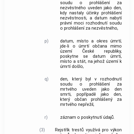
soudu o prohlášení za
nezvěstného uveden jako den,
kdy nastaly účinky prohlášení
nezvěstnosti, a datum nabytí
právní moci rozhodnutí soudu
o prohlášení za nezvěstného,
p)
datum, místo a okres úmrtí;
jde-li o úmrtí občana mimo
území České republiky,
poskytne se datum úmrtí,
místo a stát, na jehož území k
úmrtí došlo,
q)
den, který byl v rozhodnutí
soudu o prohlášení za
mrtvého uveden jako den
smrti, popřípadě jako den,
který občan prohlášený za
mrtvého nepřežil,
r)
záznam o poskytnutí údajů.
(3)
Rejstřík trestů využívá pro výkon