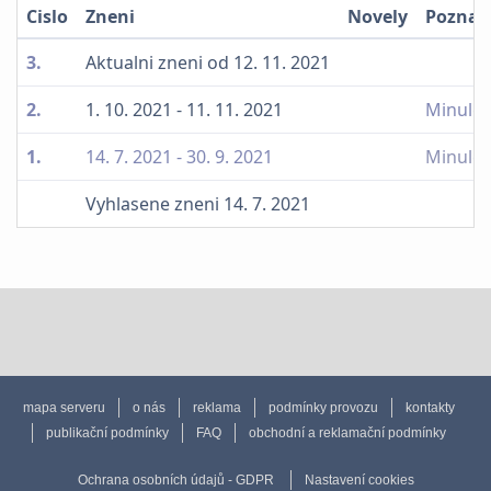
Cislo
Zneni
Novely
Pozna
3.
Aktualni zneni od 12. 11. 2021
2.
1. 10. 2021 - 11. 11. 2021
Minulé 
1.
14. 7. 2021 - 30. 9. 2021
Minulé 
Vyhlasene zneni 14. 7. 2021
mapa serveru
o nás
reklama
podmínky provozu
kontakty
publikační podmínky
FAQ
obchodní a reklamační podmínky
Ochrana osobních údajů - GDPR
Nastavení cookies