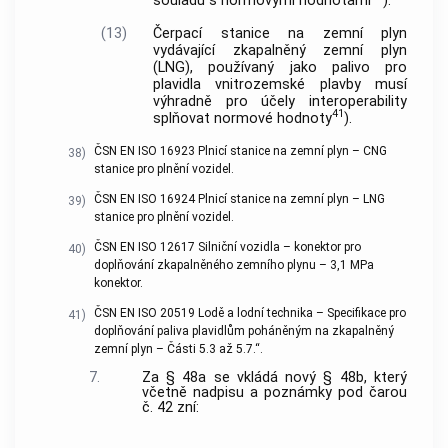
souladu s normovými hodnotami
).
(13)
Čerpací stanice na zemní plyn
vydávající zkapalněný zemní plyn
(LNG), používaný jako palivo pro
plavidla vnitrozemské plavby musí
výhradně pro účely interoperability
41
splňovat normové hodnoty
).
ČSN EN ISO 16923 Plnicí stanice na zemní plyn – CNG
38)
stanice pro plnění vozidel.
ČSN EN ISO 16924 Plnicí stanice na zemní plyn – LNG
39)
stanice pro plnění vozidel.
ČSN EN ISO 12617 Silniční vozidla – konektor pro
40)
doplňování zkapalněného zemního plynu – 3,1 MPa
konektor.
ČSN EN ISO 20519 Lodě a lodní technika – Specifikace pro
41)
doplňování paliva plavidlům poháněným na zkapalněný
zemní plyn – Části 5.3 až 5.7.“.
7.
Za § 48a se vkládá nový § 48b, který
včetně nadpisu a poznámky pod čarou
č. 42 zní: