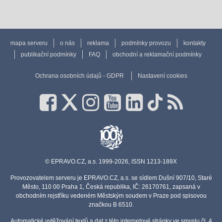
mapa serveru
o nás
reklama
podmínky provozu
kontakty
publikační podmínky
FAQ
obchodní a reklamační podmínky
Ochrana osobních údajů - GDPR
Nastavení cookies
© EPRAVO.CZ, a.s. 1999-2026, ISSN 1213-189X
Provozovatelem serveru je EPRAVO.CZ, a.s. se sídlem Dušní 907/10, Staré
Město, 110 00 Praha 1, Česká republika, IČ: 26170761, zapsaná v
obchodním rejstříku vedeném Městským soudem v Praze pod spisovou
značkou B 6510.
Automatické vytěžování textů a dat z této internetové stránky ve smyslu čl. 4