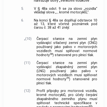
nahrazuje slovy „Venkovní vodíkové“.
5.
V § 48a odst. 9 se za slovo „vozidla“
vkládají slova „ , kromě motocyklů,“.
6.
Na konci § 48a se doplňují odstavce 10
až 13, které včetně poznámek pod
čarou č. 38 až 41 znějí:
„(10)
Čerpací stanice na zemní plyn
vydávající stlačený zemní plyn (CNG)
používaný jako palivo v motorových
vozidlech musí splňovat normové
38
hodnoty
) stanovené pro plnicí tlak.
(11)
Čerpací stanice na zemní plyn
vydávající zkapalněný zemní plyn
(LNG) používaný jako palivo v
motorových vozidlech musí splňovat
39
normové hodnoty
) stanovené pro
plnicí tlak.
(12)
Profil přípojky pro motorová vozidla,
kromě motocyklů, pro účely čerpání
zkapalněného zemního plynu musí
splňovat technické specifikace v
40