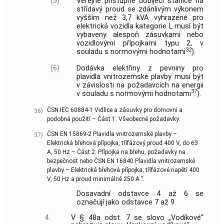
(5)
Veřejně přístupné dobíjecí stanice na
střídavý proud se zdánlivým výkonem
vyšším než 3,7 kVA vyhrazené pro
elektrická vozidla kategorie L musí být
vybaveny alespoň zásuvkami nebo
vozidlovými přípojkami typu 2, v
32
souladu s normovými hodnotami
).
(6)
Dodávka elektřiny z pevniny pro
plavidla vnitrozemské plavby musí být
v závislosti na požadavcích na energii
37
v souladu s normovými hodnotami
).
ČSN IEC 60884-1 Vidlice a zásuvky pro domovní a
36)
podobná použití – Část 1: Všeobecné požadavky.
ČSN EN 15869-2 Plavidla vnitrozemské plavby –
37)
Elektrická břehová přípojka, třífázový proud 400 V, do 63
A, 50 Hz – Část 2: Přípojka na břehu, požadavky na
bezpečnost nebo ČSN EN 16840 Plavidla vnitrozemské
plavby – Elektrická břehová přípojka, třífázové napětí 400
V, 50 Hz a proud minimálně 250 A.“.
Dosavadní odstavce 4 až 6 se
označují jako odstavce 7 až 9.
4.
V § 48a odst. 7 se slovo „Vodíkové“