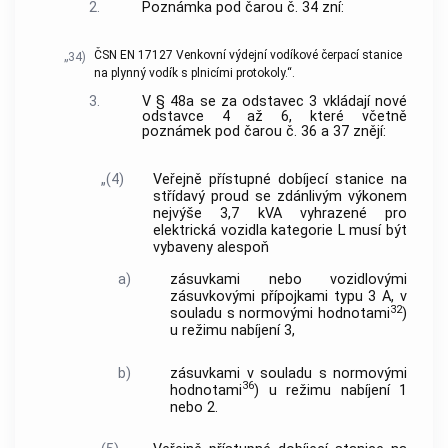
2.
Poznámka pod čarou č. 34 zní:
ČSN EN 17127 Venkovní výdejní vodíkové čerpací stanice
„34)
na plynný vodík s plnicími protokoly.“.
3.
V § 48a se za odstavec 3 vkládají nové
odstavce 4 až 6, které včetně
poznámek pod čarou č. 36 a 37 znějí:
„(4)
Veřejně přístupné dobíjecí stanice na
střídavý proud se zdánlivým výkonem
nejvýše 3,7 kVA vyhrazené pro
elektrická vozidla kategorie L musí být
vybaveny alespoň
a)
zásuvkami nebo vozidlovými
zásuvkovými přípojkami typu 3 A, v
32
souladu s normovými hodnotami
)
u režimu nabíjení 3,
b)
zásuvkami v souladu s normovými
36
hodnotami
) u režimu nabíjení 1
nebo 2.