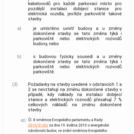
kabelovodů pro každé parkovací místo pro
pozdější instalaci dobíjecí stanice pro
elektrická vozidla, jestliže parkoviště takové
stavby
a)
je umístěno uvnitř budovy a u změny
dokončené stavby se tato změna týká i
parkoviště nebo elektrických rozvodů
budovy, nebo
b)
s budovou fyzicky sousedí a u změny
dokončené stavby se tato změna týká i
parkoviště nebo elektrických rozvodů
parkoviště.
(3)
Požadavky na stavby uvedené v odstavcích 1 a
2 se nevztahují na změnu dokončené stavby v
případě, kdy náklady na instalaci dobíjecí
stanice a elektrických rozvodů přesahují 7 %
celkových nákladů na změnu dokončené
stavby.
Čl. 8 směrnice Evropského parlamentu a Rady
42)
2010/31/EU
ze dne 19. května 2010 o energetické
náročnosti budov, ve znění směrnice Evropského