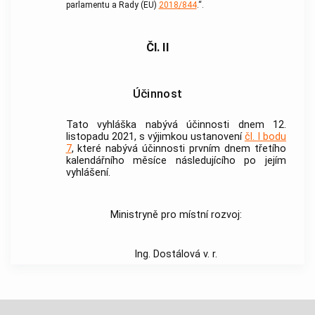
parlamentu a Rady (EU)
2018/844
.“.
Čl. II
Účinnost
Tato vyhláška nabývá účinnosti dnem 12.
listopadu 2021, s výjimkou ustanovení
čl. I bodu
7
, které nabývá účinnosti prvním dnem třetího
kalendářního měsíce následujícího po jejím
vyhlášení.
Ministryně pro místní rozvoj:
Ing. Dostálová v. r.