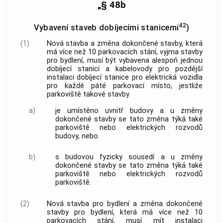
„§ 48b
42
Vybavení staveb dobíjecími stanicemi
)
(1)
Nová stavba a změna dokončené stavby, která
má více než 10 parkovacích stání, vyjma stavby
pro bydlení, musí být vybavena alespoň jednou
dobíjecí stanicí a kabelovody pro pozdější
instalaci dobíjecí stanice pro elektrická vozidla
pro každé páté parkovací místo, jestliže
parkoviště takové stavby
a)
je umístěno uvnitř budovy a u změny
dokončené stavby se tato změna týká také
parkoviště nebo elektrických rozvodů
budovy, nebo
b)
s budovou fyzicky sousedí a u změny
dokončené stavby se tato změna týká také
parkoviště nebo elektrických rozvodů
parkoviště.
(2)
Nová stavba pro bydlení a změna dokončené
stavby pro bydlení, která má více než 10
parkovacích stání, musí mít instalaci