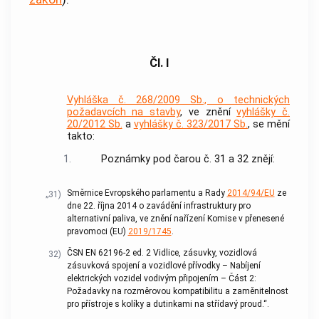
Čl. I
Vyhláška č. 268/2009 Sb., o technických
požadavcích na stavby
, ve znění
vyhlášky č.
20/2012 Sb.
a
vyhlášky č. 323/2017 Sb.
, se mění
takto:
1.
Poznámky pod čarou č. 31 a 32 znějí:
Směrnice Evropského parlamentu a Rady
2014/94/EU
ze
„31)
dne 22. října 2014 o zavádění infrastruktury pro
alternativní paliva, ve znění nařízení Komise v přenesené
pravomoci (EU)
2019/1745
.
ČSN EN 62196-2 ed. 2 Vidlice, zásuvky, vozidlová
32)
zásuvková spojení a vozidlové přívodky – Nabíjení
elektrických vozidel vodivým připojením – Část 2:
Požadavky na rozměrovou kompatibilitu a zaměnitelnost
pro přístroje s kolíky a dutinkami na střídavý proud.“.