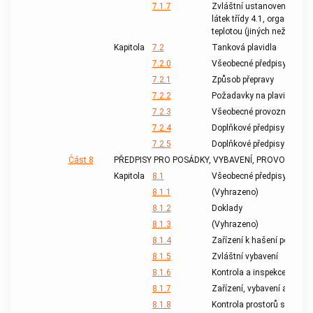
7.1.7
Zvláštní ustanovení použit
látek třídy 4.1, organickýc
teplotou (jiných než samov
Kapitola
7.2
Tanková plavidla
7.2.0
Všeobecné předpisy
7.2.1
Způsob přepravy
7.2.2
Požadavky na plavidla
7.2.3
Všeobecné provozní předpi
7.2.4
Doplňkové předpisy pro na
7.2.5
Doplňkové předpisy pro pro
Část 8
PŘEDPISY PRO POSÁDKY, VYBAVENÍ, PROVOZ PLA
Kapitola
8.1
Všeobecné předpisy pro pla
8.1.1
(Vyhrazeno)
8.1.2
Doklady
8.1.3
(Vyhrazeno)
8.1.4
Zařízení k hašení požárů
8.1.5
Zvláštní vybavení
8.1.6
Kontrola a inspekce výbav
8.1.7
Zařízení, vybavení a systé
8.1.8
Kontrola prostorů s čerpad