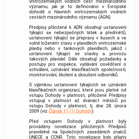
vnitrozemských vodních cest mezinárodního
významu, jak je to definováno v Evropské
dohodě o hlavních vnitrozemských vodních
cestách mezinárodního významu (AGN).
Předpisy přiložené k ADN obsahují ustanovení
týkající se nebezpečných látek a předmětů,
ustanovení týkající se přepravy v kusech a ve
volně loženém stavu v plavidlech vnitrozemské
plavby nebo v tankových plavidlech, jakož i
ustanovení týkající se stavby a provozu
takových plavidel. Dále obsahují požadavky a
postupy pro inspekce, vydávání osvědčení o
schválení, uznávání klasifikačních společností,
monitorování, školení a zkoušení odborníků.
S výjimkou ustanovení týkajících se uznávání
klasifikačních organizací, které jsou platné od
vstupu Dohody v platnost, přiložené Předpisy
vstupují v platnost až dvanáct měsíců po
vstupu Dohody v platnost, tj. dne 28. února
2009 (viz
Článek 11 (1) Dohody
).
Před vstupem Dohody v platnost byly
prováděny novelizace přiložených Předpisů
pravidelně na Společných zasedáních znalců
UNECE a CCNR. Tyto novelizace byly přijaty