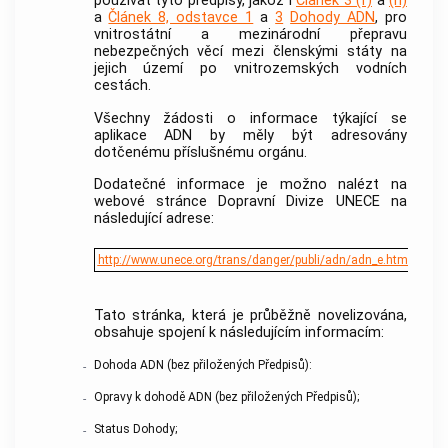
používat tyto předpisy, jakož i
Článek 3 (f)
a
(h)
a
Článek 8, odstavce 1
a
3
Dohody ADN
, pro
vnitrostátní a mezinárodní přepravu
nebezpečných věcí mezi členskými státy na
jejich území po vnitrozemských vodních
cestách.
Všechny žádosti o informace týkající se
aplikace ADN by měly být adresovány
dotčenému příslušnému orgánu.
Dodatečné informace je možno nalézt na
webové stránce Dopravní Divize UNECE na
následující adrese:
http://www.unece.org/trans/danger/publi/adn/adn_e.html
Tato stránka, která je průběžně novelizována,
obsahuje spojení k následujícím informacím:
Dohoda ADN (bez přiložených Předpisů):
-
Opravy k dohodě ADN (bez přiložených Předpisů);
-
Status Dohody;
-