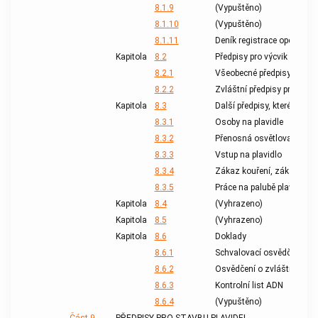
8.1.9
(Vypuštěno)
8.1.10
(Vypuštěno)
8.1.11
Deník registrace operací 
Kapitola
8.2
Předpisy pro výcvik odborn
8.2.1
Všeobecné předpisy pro vý
8.2.2
Zvláštní předpisy pro výcv
Kapitola
8.3
Další předpisy, které musí 
8.3.1
Osoby na plavidle
8.3.2
Přenosná osvětlovací zaří
8.3.3
Vstup na plavidlo
8.3.4
Zákaz kouření, zákaz ohně
8.3.5
Práce na palubě plavidla
Kapitola
8.4
(Vyhrazeno)
Kapitola
8.5
(Vyhrazeno)
Kapitola
8.6
Doklady
8.6.1
Schvalovací osvědčení
8.6.2
Osvědčení o zvláštních z
8.6.3
Kontrolní list ADN
8.6.4
(Vypuštěno)