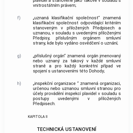
plavidel a stanovené jako takové v souladu s
vnitrostátním právem;
f)
„uznaná klasifikační společnost“ znamená
klasifikační společnost odpovídající kritériím
stanoveným v přiložených Předpisech a
uznanou, v souladu s uvedenými přiloženými
Předpisy, příslušným orgánem smluvní
strany, kde bylo vydáno osvědčení o uznání;
g)
„příslušný orgán“ znamená orgán jmenovaný
nebo uznaný za takový v každé smluvní
straně a pro každý konkrétní případ ve
spojení s ustanoveními této Dohody;
h)
„inspekční organizace “ znamená organizaci,
určenou nebo uznanou smluvní stranou pro
účely provádění inspekcí plavidel v souladu s
postupy uvedenými v přiložených
Předpisech.
KAPITOLA II
TECHNICKÁ USTANOVENÍ