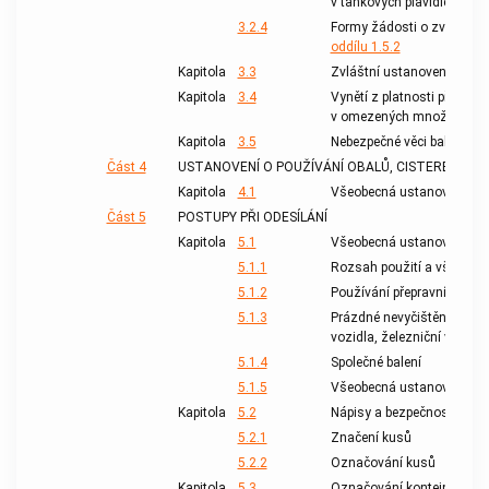
v tankových plavidlech v č
3.2.4
Formy žádosti o zvláštní p
oddílu 1.5.2
Kapitola
3.3
Zvláštní ustanovení pro ur
Kapitola
3.4
Vynětí z platnosti předpisů
v omezených množstvích
Kapitola
3.5
Nebezpečné věci balené ve
Část 4
USTANOVENÍ O POUŽÍVÁNÍ OBALŮ, CISTEREN A N
Kapitola
4.1
Všeobecná ustanovení
Část 5
POSTUPY PŘI ODESÍLÁNÍ
Kapitola
5.1
Všeobecná ustanovení
5.1.1
Rozsah použití a všeobec
5.1.2
Používání přepravních oba
5.1.3
Prázdné nevyčištěné obaly 
vozidla, železniční vozy a 
5.1.4
Společné balení
5.1.5
Všeobecná ustanovení pro 
Kapitola
5.2
Nápisy a bezpečnostní zn
5.2.1
Značení kusů
5.2.2
Označování kusů
Kapitola
5.3
Označování kontejnerů, kon