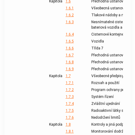
Kapitola
1.6
Přechodná ustanovení
1.6.1
Všeobecná ustanovení
1.6.2
Tlakové nádoby a nádoby p
1.6.3
Nesnímatelné cisterny (cis
bateriová vozidla a baterio
1.6.4
Cisternové kontejnery, pře
1.6.5
Vozidla
1.6.6
Třída 7
1.6.7
Přechodná ustanovení týkaj
1.6.8
Přechodná ustanovení týka
1.6.9
Přechodná ustanovení týkaj
Kapitola
1.7
Všeobecné předpisy pro rad
1.7.1
Rozsah a použití
1.7.2
Program ochrany proti zář
1.7.3
Systém řízení
1.7.4
Zvláštní ujednání
1.7.5
Radioaktivní látky s dalš
1.7.6
Nedodržení limitů
Kapitola
1.8
Kontroly a jiná podpůrná o
1.8.1
Monitorování dodržování p