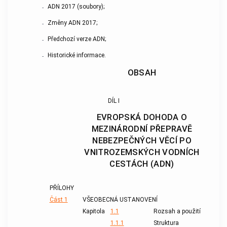
ADN 2017 (soubory);
-
Změny ADN 2017;
-
Předchozí verze ADN;
-
Historické informace.
-
OBSAH
DÍL I
EVROPSKÁ DOHODA O
MEZINÁRODNÍ PŘEPRAVĚ
NEBEZPEČNÝCH VĚCÍ PO
VNITROZEMSKÝCH VODNÍCH
CESTÁCH (ADN)
PŘÍLOHY
Část 1
VŠEOBECNÁ USTANOVENÍ
Kapitola
1.1
Rozsah a použití
1.1.1
Struktura