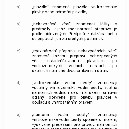
a)
„plavidlo“ znamená plavidlo vnitrozemské
plavby nebo námořní plavidlo;
b)
„nebezpečné věci“ znamenají látky a
předměty, jejichž mezinárodní přeprava je
podle přiložených Předpisů zakázána nebo
se připouští jen za určitých podmínek;
c)
„mezinárodní přeprava nebezpečných věcí"
znamená každou přepravu nebezpečných
věcí uskutečňovanou plavidlem po
vnitrozemských vodních cestách po
územích nejméně dvou smluvních stran;
d)
„vnitrozemské vodní cesty" znamenají
všechny vnitrozemské vodní cesty, včetně
námořních vodních cest na území smluvní
strany, otevřené pro plavbu plavidel v
souladu s vnitrostátním právem;
e)
„námořní vodní cesty" znamenají
vnitrozemské vodní cesty spojené s mořem,
využívané především pro provoz námořních