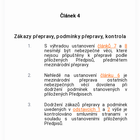
Článek 4
Zákazy přepravy, podmínky přepravy, kontrola
1.
S výhradou ustanovení
článků 7
a
8
nesmějí být nebezpečné věci, které
nejsou připuštěny k přepravě podle
přiložených Předpisů, předmětem
mezinárodní přepravy.
2.
Nehledě na ustanovení
článku 6
je
mezinárodní přeprava ostatních
nebezpečných věcí dovolena při
dodržení podmínek stanovených v
přiložených Předpisech.
3.
Dodržení zákazů přepravy a podmínek
uvedených v
odstavcích 1
a
2
výše je
kontrolováno smluvními stranami v
souladu s ustanoveními přiložených
Předpisů.