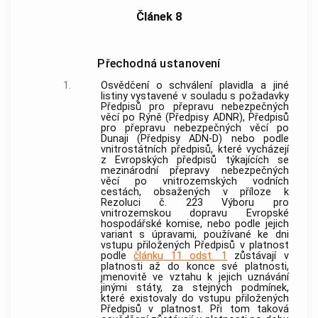
Článek 8
Přechodná ustanovení
1.
Osvědčení o schválení plavidla a jiné
listiny vystavené v souladu s požadavky
Předpisů pro přepravu nebezpečných
věcí po Rýně (Předpisy ADNR), Předpisů
pro přepravu nebezpečných věcí po
Dunaji (Předpisy ADN-D) nebo podle
vnitrostátních předpisů, které vycházejí
z Evropských předpisů týkajících se
mezinárodní přepravy nebezpečných
věcí po vnitrozemských vodních
cestách, obsažených v příloze k
Rezoluci č. 223 Výboru pro
vnitrozemskou dopravu Evropské
hospodářské komise, nebo podle jejich
variant s úpravami, používané ke dni
vstupu přiložených Předpisů v platnost
podle
článku 11 odst. 1
zůstávají v
platnosti až do konce své platnosti,
jmenovitě ve vztahu k jejich uznávání
jinými státy, za stejných podmínek,
které existovaly do vstupu přiložených
Předpisů v platnost. Při tom taková