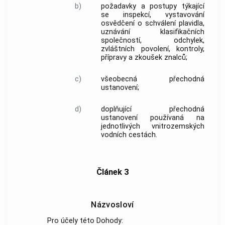
b)
požadavky a postupy týkající
se inspekcí, vystavování
osvědčení o schválení plavidla,
uznávání klasifikačních
společností, odchylek,
zvláštních povolení, kontroly,
přípravy a zkoušek znalců;
c)
všeobecná přechodná
ustanovení;
d)
doplňující přechodná
ustanovení používaná na
jednotlivých vnitrozemských
vodních cestách.
Článek 3
Názvosloví
Pro účely této Dohody: