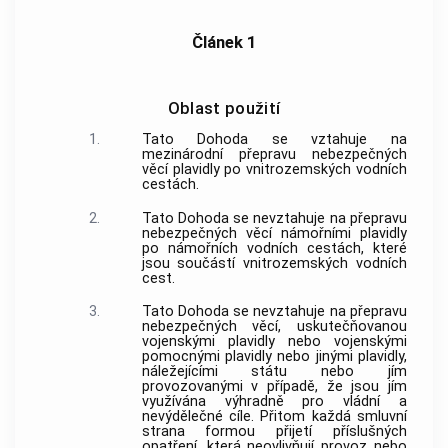
Článek 1
Oblast použití
1.
Tato Dohoda se vztahuje na
mezinárodní přepravu nebezpečných
věcí plavidly po vnitrozemských vodních
cestách.
2.
Tato Dohoda se nevztahuje na přepravu
nebezpečných věcí námořními plavidly
po námořních vodních cestách, které
jsou součástí vnitrozemských vodních
cest.
3.
Tato Dohoda se nevztahuje na přepravu
nebezpečných věcí, uskutečňovanou
vojenskými plavidly nebo vojenskými
pomocnými plavidly nebo jinými plavidly,
náležejícími státu nebo jím
provozovanými v případě, že jsou jím
využívána výhradně pro vládní a
nevýdělečné cíle. Přitom každá smluvní
strana formou přijetí příslušných
opatření, která neovlivňují provoz nebo