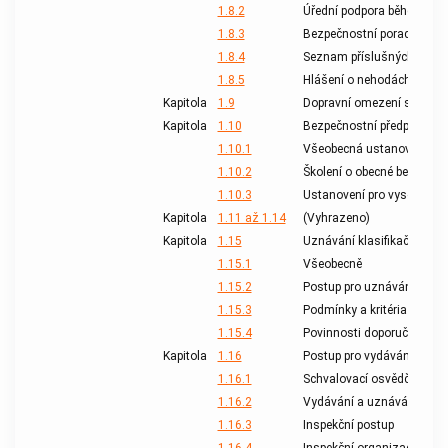
1.8.2
Úřední podpora během kont
1.8.3
Bezpečnostní poradce
1.8.4
Seznam příslušných orgánů
1.8.5
Hlášení o nehodách a mimo
Kapitola
1.9
Dopravní omezení stanove
Kapitola
1.10
Bezpečnostní předpisy
1.10.1
Všeobecná ustanovení
1.10.2
Školení o obecné bezpečno
1.10.3
Ustanovení pro vysoce riz
Kapitola
1.11 až 1.14
(Vyhrazeno)
Kapitola
1.15
Uznávání klasifikačních sp
1.15.1
Všeobecně
1.15.2
Postup pro uznávání klasif
1.15.3
Podmínky a kritéria pro uz
1.15.4
Povinnosti doporučených k
Kapitola
1.16
Postup pro vydávání schva
1.16.1
Schvalovací osvědčení
1.16.2
Vydávání a uznávání schv
1.16.3
Inspekční postup