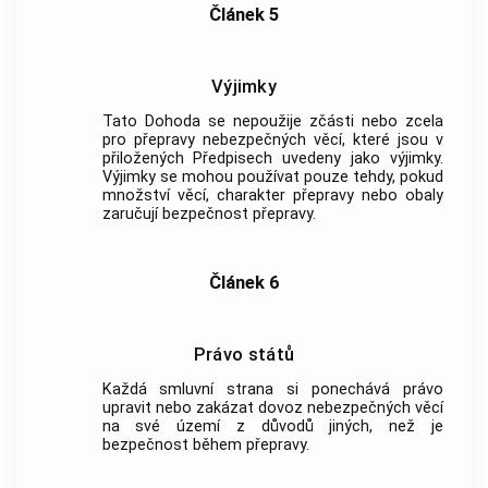
Článek 5
Výjimky
Tato Dohoda se nepoužije zčásti nebo zcela
pro přepravy nebezpečných věcí, které jsou v
přiložených Předpisech uvedeny jako výjimky.
Výjimky se mohou používat pouze tehdy, pokud
množství věcí, charakter přepravy nebo obaly
zaručují bezpečnost přepravy.
Článek 6
Právo států
Každá smluvní strana si ponechává právo
upravit nebo zakázat dovoz nebezpečných věcí
na své území z důvodů jiných, než je
bezpečnost během přepravy.