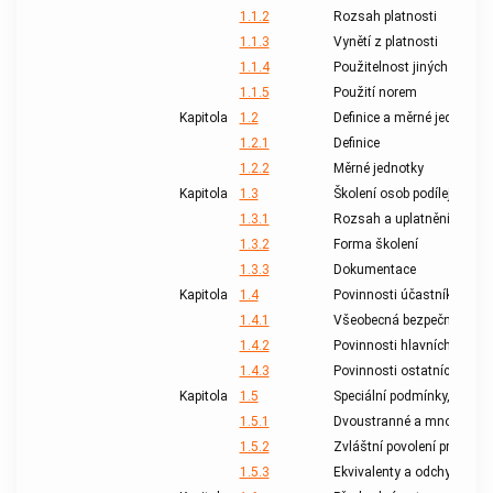
1.1.2
Rozsah platnosti
1.1.3
Vynětí z platnosti
1.1.4
Použitelnost jiných předpi
1.1.5
Použití norem
Kapitola
1.2
Definice a měrné jednotky
1.2.1
Definice
1.2.2
Měrné jednotky
Kapitola
1.3
Školení osob podílejících 
1.3.1
Rozsah a uplatnění
1.3.2
Forma školení
1.3.3
Dokumentace
Kapitola
1.4
Povinnosti účastníků přepr
1.4.1
Všeobecná bezpečnostní o
1.4.2
Povinnosti hlavních účast
1.4.3
Povinnosti ostatních účas
Kapitola
1.5
Speciální podmínky, odchy
1.5.1
Dvoustranné a mnohostra
1.5.2
Zvláštní povolení pro přep
1.5.3
Ekvivalenty a odchylky (
čl