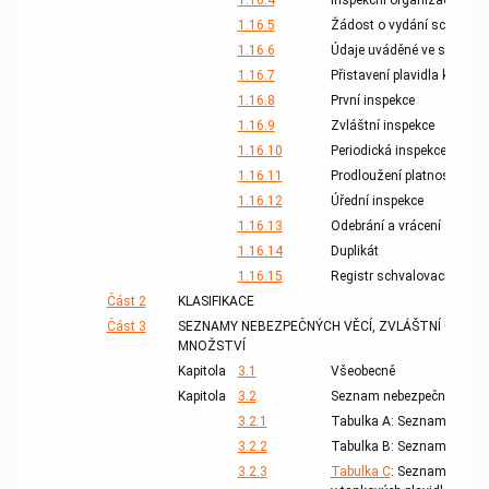
1.16.4
Inspekční organizace
1.16.5
Žádost o vydání schvalov
1.16.6
Údaje uváděné ve schvalov
1.16.7
Přistavení plavidla k inspek
1.16.8
První inspekce
1.16.9
Zvláštní inspekce
1.16.10
Periodická inspekce a obn
1.16.11
Prodloužení platnosti sch
1.16.12
Úřední inspekce
1.16.13
Odebrání a vrácení schval
1.16.14
Duplikát
1.16.15
Registr schvalovacích osv
Část 2
KLASIFIKACE
Část 3
SEZNAMY NEBEZPEČNÝCH VĚCÍ, ZVLÁŠTNÍ USTAN
MNOŽSTVÍ
Kapitola
3.1
Všeobecně
Kapitola
3.2
Seznam nebezpečných věc
3.2.1
Tabulka A: Seznam nebezpe
3.2.2
Tabulka B: Seznam nebezp
3.2.3
Tabulka C
: Seznam nebezp