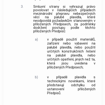
3.
Smluvní strany si vyhrazují právo
povolovat v následujících případech
mezinárodní přepravu nebezpečných
věcí na palubě plavidla, které
neodpovídá požadavkům stanoveným v
přiložených Předpisech, za podmínky
dodržení postupu podle těchto
přiložených Předpisů:
a)
v případě použití materiálů,
zařízení nebo vybavení na
palubě plavidla, nebo použití
určitých konstrukčních řešení
na palubě plavidla, nebo
určitých opatření, jiných než ta,
která jsou uvedena v
přiložených Předpisech;
b)
v případě plavidla s
technickými novinkami, které
představují odchylku od
ustanovení přiložených
Předpisů.