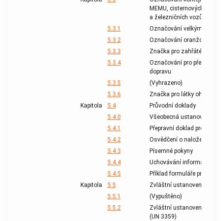
MEMU, cisternových kontejn
a železničních vozů velký
5.3.1
Označování velkými bezp
5.3.2
Označování oranžovými t
5.3.3
Značka pro zahřáté látky
5.3.4
Označování pro přepravu v
dopravu
5.3.5
(Vyhrazeno)
5.3.6
Značka pro látky ohrožující
Kapitola
5.4
Průvodní doklady
5.4.0
Všeobecná ustanovení
5.4.1
Přepravní doklad pro nebe
5.4.2
Osvědčení o naložení kont
5.4.3
Písemné pokyny
5.4.4
Uchovávání informací o př
5.4.5
Příklad formuláře pro mult
Kapitola
5.5
Zvláštní ustanovení
5.5.1
(Vypuštěno)
5.5.2
Zvláštní ustanovení pro za
(UN 3359)