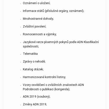
Oznámení o uložení;
-
Informace států (příslušné orgány, oznámení);
-
Mnohostranné dohody;
-
Zvláštní povolení;
-
Rovnocennosti a výjimky;
-
Jazykové verze písemných pokynů podle ADN Klasifikační
-
společnosti;
Telematika
-
Zprávy o nehodě;
-
Katalog otázek;
-
Harmonizované kontrolní listiny;
-
Vzory osvědčení o zvláštních znalostech ADN
-
Podrobnosti o publikaci (korigenda);
ADN 2019 (soubory);
-
Změny ADN 2019;
-