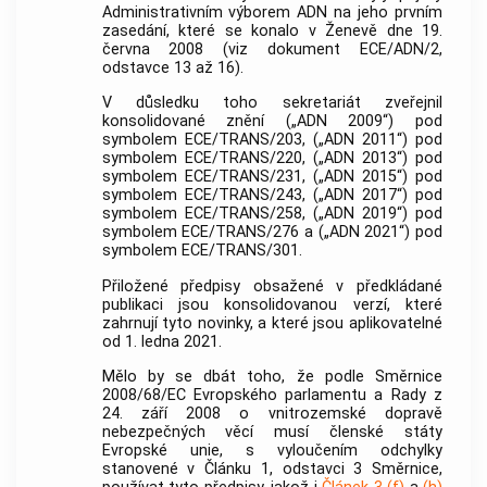
Administrativním výborem ADN na jeho prvním
zasedání, které se konalo v Ženevě dne 19.
června 2008 (viz dokument ECE/ADN/2,
odstavce 13 až 16).
V důsledku toho sekretariát zveřejnil
konsolidované znění („ADN 2009“) pod
symbolem ECE/TRANS/203, („ADN 2011“) pod
symbolem ECE/TRANS/220, („ADN 2013“) pod
symbolem ECE/TRANS/231, („ADN 2015“) pod
symbolem ECE/TRANS/243, („ADN 2017“) pod
symbolem ECE/TRANS/258, („ADN 2019“) pod
symbolem ECE/TRANS/276 a („ADN 2021“) pod
symbolem ECE/TRANS/301.
Přiložené předpisy obsažené v předkládané
publikaci jsou konsolidovanou verzí, které
zahrnují tyto novinky, a které jsou aplikovatelné
od 1. ledna 2021.
Mělo by se dbát toho, že podle Směrnice
2008/68/EC Evropského parlamentu a Rady z
24. září 2008 o vnitrozemské dopravě
nebezpečných věcí musí členské státy
Evropské unie, s vyloučením odchylky
stanovené v Článku 1, odstavci 3 Směrnice,