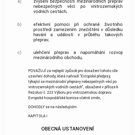
a)
zvýšení bezpečnosti mezinárodních přeprav
nebezpečných věcí po vnitrozemských
vodních cestách;
b)
efektivní pomoci při ochraně životního
prostředí zamezením znečištění v důsledku
havárií a událostí v průběhu takových
přeprav;
c)
ulehčení přeprav a napomáhání rozvoji
mezinárodního obchodu,
POVAŽUJÍ za nejlepší způsob pro dosažení tohoto cíle
uzavření dohody, která nahradí "Evropské předpisy,
týkající se mezinárodní přepravy nebezpečných věcí po
vnitrozemských vodních cestách", obsažené v příloze k
Rezoluci č. 223 Výboru pro vnitrozemskou dopravu
Evropské hospodářské komise včetně změn,
DOHODLY se na následujícím:
KAPITOLA I
OBECNÁ USTANOVENÍ