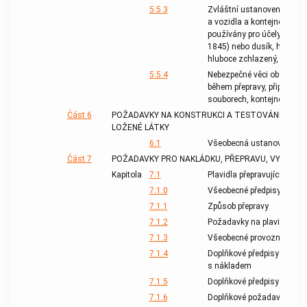
5.5.3
Zvláštní ustanovení platná
a vozidla a kontejnery obsah
používány pro účely chlaze
1845) nebo dusík, hluboce
hluboce zchlazený, kapaln
5.5.4
Nebezpečné věci obsažené 
během přepravy, připojené
souborech, kontejnerech n
Část 6
POŽADAVKY NA KONSTRUKCI A TESTOVÁNÍ OBALŮ,
LOŽENÉ LÁTKY
6.1
Všeobecná ustanovení
Část 7
POŽADAVKY PRO NAKLÁDKU, PŘEPRAVU, VYKLÁDKU
Kapitola
7.1
Plavidla přepravující suchý
7.1.0
Všeobecné předpisy
7.1.1
Způsob přepravy
7.1.2
Požadavky na plavidla
7.1.3
Všeobecné provozní předpi
7.1.4
Doplňkové předpisy pro nak
s nákladem
7.1.5
Doplňkové předpisy pro pro
7.1.6
Doplňkové požadavky