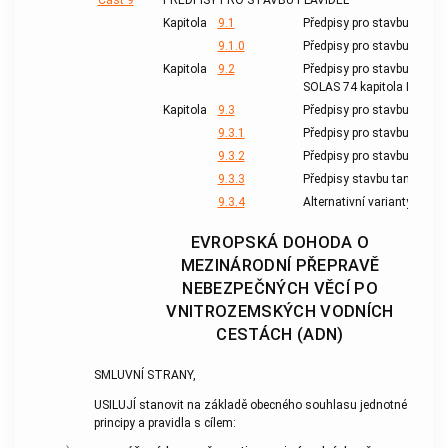
Část 9
PŘEDPISY PRO STAVBU PLAVIDEL
Kapitola
9.1
Předpisy pro stavbu plavide
9.1.0
Předpisy pro stavbu plavide
Kapitola
9.2
Předpisy pro stavbu námořn
SOLAS 74 kapitola II-2, pra
Kapitola
9.3
Předpisy pro stavbu tankov
9.3.1
Předpisy pro stavbu tankov
9.3.2
Předpisy pro stavbu tankov
9.3.3
Předpisy stavbu tankových 
9.3.4
Alternativní varianty stavb
EVROPSKÁ DOHODA O
MEZINÁRODNÍ PŘEPRAVĚ
NEBEZPEČNÝCH VĚCÍ PO
VNITROZEMSKÝCH VODNÍCH
CESTÁCH (ADN)
SMLUVNÍ STRANY,
USILUJÍ stanovit na základě obecného souhlasu jednotné
principy a pravidla s cílem: