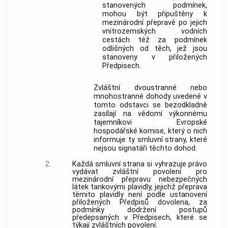
stanovených podmínek,
mohou být připuštěny k
mezinárodní přepravě po jejich
vnitrozemských vodních
cestách též za podmínek
odlišných od těch, jež jsou
stanoveny v přiložených
Předpisech.
Zvláštní dvoustranné nebo
mnohostranné dohody uvedené v
tomto odstavci se bezodkladně
zasílají na vědomí výkonnému
tajemníkovi Evropské
hospodářské komise, který o nich
informuje ty smluvní strany, které
nejsou signatáři těchto dohod.
2.
Každá smluvní strana si vyhrazuje právo
vydávat zvláštní povolení pro
mezinárodní přepravu nebezpečných
látek tankovými plavidly, jejichž přeprava
těmito plavidly není podle ustanovení
přiložených Předpisů dovolena, za
podmínky dodržení postupů
předepsaných v Předpisech, které se
týkají zvláštních povolení.