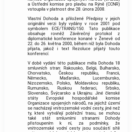
a Ústřední komise pro plavbu na Rýně (CCNR)
vstoupila v platnost dne 28. února 2008.
Vlastní Dohoda a přiložené Předpisy v jejich
originální verzi byly vydány v roce 2001 pod
symbolem ECE/TRANS/150. Tato publikace
obsahuje rovněž Závěrečný protokol z
diplomatické konference konané v Ženevě od
22. do 26. května 2000, během níž byla Dohoda
přijata, jakož i text Rezoluce přijatý touto
konferencí.
V době vydání této publikace měla Dohoda 18
smluvních stran: Rakousko, Belgii, Bulharsko,
Chorvatsko, Českou republiku, Francii,
Německo, Maďarsko, Lucembursko,
Nizozemsko, Polsko, Moldavskou republiku,
Rumunsko, Ruskou federaci, Srbsko,
Slovensko, Švýcarsko a Ukrajinu. Jiné členské
státy Evropské hospodářské komise
Organizace spojených národů, na jejichž území
se nacházejí vnitrozemské vodní cesty, jiné než
ty, které vytvářejí pobřežní trasu, se mohou
také stát smluvními stranami Dohody
přistoupením k ní, za podmínky, že
vnitrozemské vodní cesty jsou součástí sítě