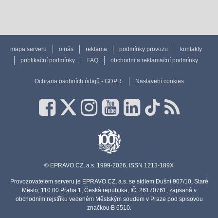
mapa serveru
o nás
reklama
podmínky provozu
kontakty
publikační podmínky
FAQ
obchodní a reklamační podmínky
Ochrana osobních údajů - GDPR
Nastavení cookies
© EPRAVO.CZ, a.s. 1999-2026, ISSN 1213-189X
Provozovatelem serveru je EPRAVO.CZ, a.s. se sídlem Dušní 907/10, Staré
Město, 110 00 Praha 1, Česká republika, IČ: 26170761, zapsaná v
obchodním rejstříku vedeném Městským soudem v Praze pod spisovou
značkou B 6510.