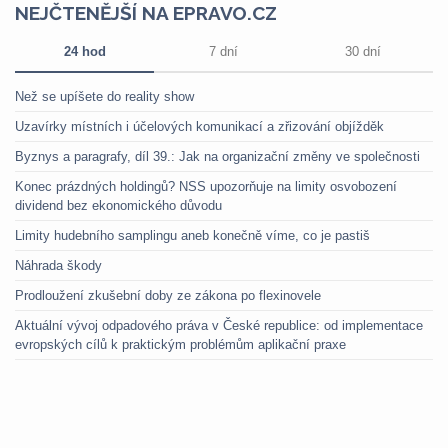
NEJČTENĚJŠÍ NA EPRAVO.CZ
24 hod
7 dní
30 dní
Než se upíšete do reality show
Uzavírky místních i účelových komunikací a zřizování objížděk
Byznys a paragrafy, díl 39.: Jak na organizační změny ve společnosti
Konec prázdných holdingů? NSS upozorňuje na limity osvobození
dividend bez ekonomického důvodu
Limity hudebního samplingu aneb konečně víme, co je pastiš
Náhrada škody
Prodloužení zkušební doby ze zákona po flexinovele
Aktuální vývoj odpadového práva v České republice: od implementace
evropských cílů k praktickým problémům aplikační praxe