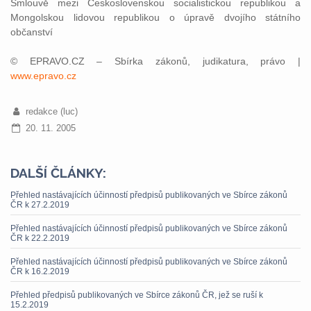
Smlouvě mezi Československou socialistickou republikou a
Mongolskou lidovou republikou o úpravě dvojího státního
občanství
© EPRAVO.CZ – Sbírka zákonů, judikatura, právo |
www.epravo.cz
redakce (luc)
20. 11. 2005
DALŠÍ ČLÁNKY:
Přehled nastávajících účinností předpisů publikovaných ve Sbírce zákonů
ČR k 27.2.2019
Přehled nastávajících účinností předpisů publikovaných ve Sbírce zákonů
ČR k 22.2.2019
Přehled nastávajících účinností předpisů publikovaných ve Sbírce zákonů
ČR k 16.2.2019
Přehled předpisů publikovaných ve Sbírce zákonů ČR, jež se ruší k
15.2.2019