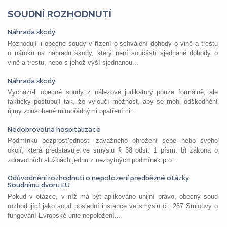
SOUDNÍ ROZHODNUTÍ
Náhrada škody
Rozhodují-li obecné soudy v řízení o schválení dohody o vině a trestu
o nároku na náhradu škody, který není součástí sjednané dohody o
vině a trestu, nebo s jehož výší sjednanou...
Náhrada škody
Vychází-li obecné soudy z nálezové judikatury pouze formálně, ale
fakticky postupují tak, že vyloučí možnost, aby se mohl odškodnění
újmy způsobené mimořádnými opatřeními...
Nedobrovolná hospitalizace
Podmínku bezprostřednosti závažného ohrožení sebe nebo svého
okolí, která představuje ve smyslu § 38 odst. 1 písm. b) zákona o
zdravotních službách jednu z nezbytných podmínek pro...
Odůvodnění rozhodnutí o nepoložení předběžné otázky
Soudnímu dvoru EU
Pokud v otázce, v níž má být aplikováno unijní právo, obecný soud
rozhodující jako soud poslední instance ve smyslu čl. 267 Smlouvy o
fungování Evropské unie nepoložení...