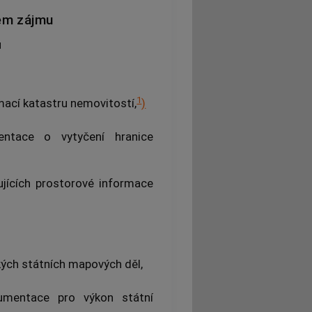
ém zájmu
u
1
mací katastru
nemovitostí
,
)
ntace o vytyčení hranice
jících prostorové informace
kých státních mapových děl,
umentace pro výkon státní