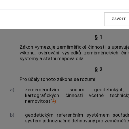
ZEMĚMĚŘICTVÍ
Oddíl první
ZAVŘÍT
Úvodní ustanovení
§ 1
Zákon vymezuje zeměměřické činnosti a upravuje p
výkonu, ověřování výsledků zeměměřických čin
systémy
a státní mapová díla.
§ 2
Pro účely tohoto zákona se rozumí
a)
zeměměřictvím
souhrn geodetických, 
kartografických činností včetně technic
1
nemovitostí
,
)
b)
geodetickým referenčním systémem
souřadn
systém jednoznačně definovaný pro zeměměřické