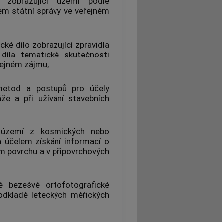
 zobrazující území podle
em státní správy ve veřejném
cké dílo zobrazující zpravidla
díla
tematické skutečnosti
řejném zájmu,
etod a postupů pro účely
že a při užívání stavebních
území z kosmických nebo
a účelem získání informací o
ém povrchu a v připovrchových
é bezešvé ortofotografické
odkladě leteckých měřických