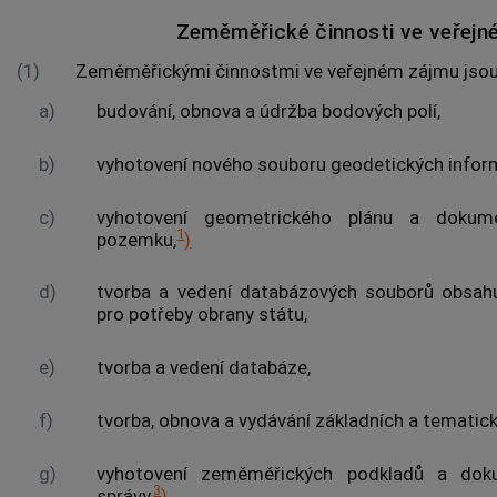
Zeměměřické činnosti ve veřejn
(1)
Zeměměřickými činnostmi ve veřejném zájmu jso
a)
budování, obnova a údržba
bodových polí
,
b)
vyhotovení nového souboru geodetických infor
c)
vyhotovení geometrického plánu a dokume
1
pozemku,
)
d)
tvorba a vedení databázových souborů obsahu
pro potřeby obrany státu,
e)
tvorba a vedení databáze,
f)
tvorba, obnova a vydávání základních a tematic
g)
vyhotovení zeměměřických podkladů a dok
3
správy,
)