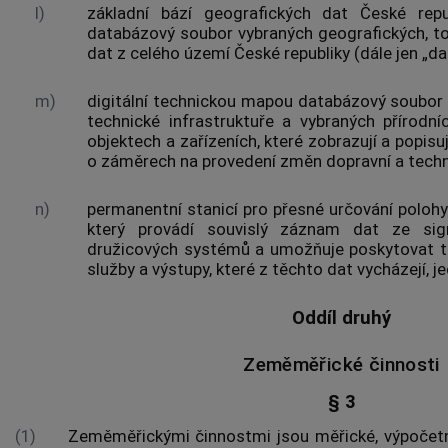
l)
základní bází geografických dat České repu
databázový soubor vybraných geografických, t
dat z celého území České republiky (dále jen „dat
m)
digitální technickou mapou databázový soubor 
technické infrastruktuře a vybraných přírodní
objektech a zařízeních, které zobrazují a popisuj
o záměrech na provedení změn dopravní a techni
n)
permanentní stanicí pro přesné určování poloh
který provádí souvislý záznam dat ze sign
družicových systémů a umožňuje poskytovat ta
služby a výstupy, které z těchto dat vycházejí, 
Oddíl druhý
Zeměměřické činnosti
§ 3
(1)
Zeměměřickými činnostmi
jsou měřické, výpočetn