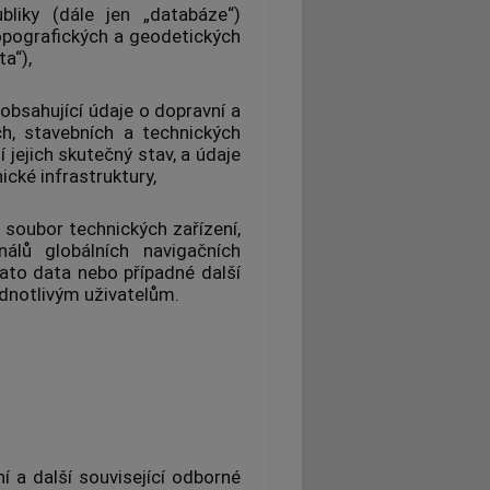
bliky
(dále jen „databáze“)
opografických a geodetických
a“),
obsahující údaje o dopravní a
ch, stavebních a technických
í jejich skutečný stav, a údaje
cké infrastruktury,
y
soubor technických zařízení,
álů globálních navigačních
to data nebo případné další
jednotlivým uživatelům.
í a další související odborné