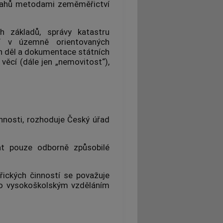
vztahů metodami
zeměměřictví
ch základů
, správy
katastru
cí v územně orientovaných
h děl a dokumentace státních
věcí (dále jen „nemovitost“),
nnosti, rozhoduje Český úřad
at pouze odborně způsobilé
ických činností se považuje
o vysokoškolským vzděláním