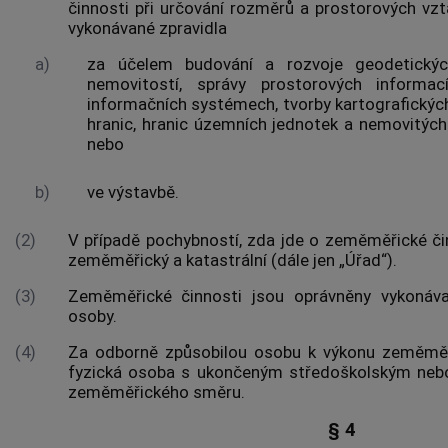
činnosti při určování rozměrů a prostorových 
vykonávané zpravidla
a)
za účelem budování a rozvoje
geodetický
nemovitostí, správy prostorových informa
informačních systémech, tvorby kartografickýc
hranic, hranic územních jednotek a nemovitých 
nebo
b)
ve výstavbě.
(2)
V případě pochybností, zda jde o zeměměřické či
zeměměřický a katastrální (dále jen „Úřad“).
(3)
Zeměměřické činnosti jsou oprávněny vykonáv
osoby.
(4)
Za odborně způsobilou osobu k výkonu zeměměř
fyzická osoba s ukončeným středoškolským neb
zeměměřického směru.
§ 4