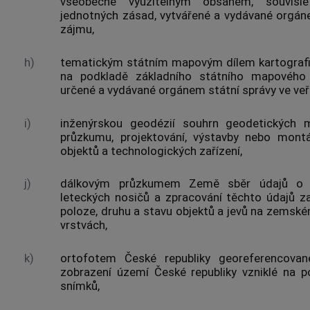
všeobecně využitelným obsahem, souvisle
jednotných zásad, vytvářené a vydávané orgán
zájmu,
h)
tematickým státním mapovým dílem
kartografi
na podkladě
základního státního mapového 
určené a vydávané orgánem státní správy ve ve
i)
inženýrskou geodézií
souhrn geodetických m
průzkumu, projektování, výstavby nebo montá
objektů a technologických zařízení,
j)
dálkovým průzkumem Země
sběr údajů o 
leteckých nosičů a zpracování těchto údajů z
poloze, druhu a stavu objektů a jevů na zemsk
vrstvách,
k)
ortofotem České republiky georeferencovan
zobrazení území České republiky vzniklé na p
snímků,