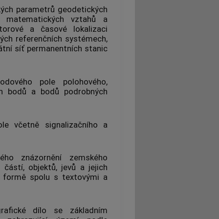
ckých parametrů
geodetických
a matematických vztahů a
torové a časové lokalizaci
ých referenčních systémech
,
tní síť
permanentních stanic
bodového pole
polohového,
ch bodů a bodů podrobných
le
včetně signalizačního a
kého znázornění zemského
částí, objektů, jevů a jejich
í formě spolu s textovými a
afické dílo se základním