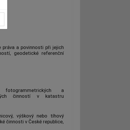
ráva a povinnosti při jejich
ností,
geodetické referenční
fotogrammetrických a
kých činností v katastru
icový, výškový nebo tíhový
 činnosti v České republice,