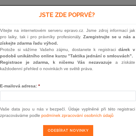
Aktuální znění
od 1. 1. 2026
JSTE ZDE POPRVÉ?
Vítejte na internetovém serveru epravo.cz. Jsme zdroj informací jak
200
pro laiky, tak i pro právníky profesionály.
Zaregistrujte se u nás a
získejte zdarma řadu výhod.
ZÁKON
Protože si vážíme Vašeho zájmu, dostanete k registraci
dárek v
podobě unikátního online kurzu "Taktika jednání o smlouvách".
ze dne 29. září 1994
Registrace je zdarma, k ničemu Vás nezavazuje
a získáte
každodenní přehled o novinkách ve světě práva.
o zeměměřictví a o změně a doplnění některých
jeho zavedením
E-mailová adresa:
*
Parlament se usnesl na tomto zákoně České rep
Vaše data jsou u nás v bezpečí. Údaje vyplněné při této registraci
zpracováváme podle
podmínek zpracování osobních údajů
ČÁST PRVNÍ