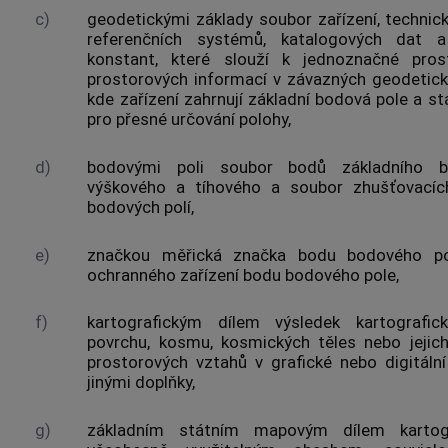
c)
geodetickými základy
soubor zařízení, techni
referenčních systémů
, katalogových dat 
konstant, které slouží k jednoznačné pros
prostorových informací v závazných
geodetick
kde zařízení zahrnují základní
bodová pole
a stá
pro přesné určování polohy
,
d)
bodovými poli
soubor bodů
základního 
výškového a tíhového a soubor zhušťovací
bodových polí
,
e)
značkou měřická značka bodu
bodového po
ochranného zařízení bodu
bodového pole
,
f)
kartografickým dílem
výsledek kartografic
povrchu, kosmu, kosmických těles nebo jejich 
prostorových vztahů v grafické nebo digitáln
jinými doplňky,
g)
základním státním mapovým dílem kartogr