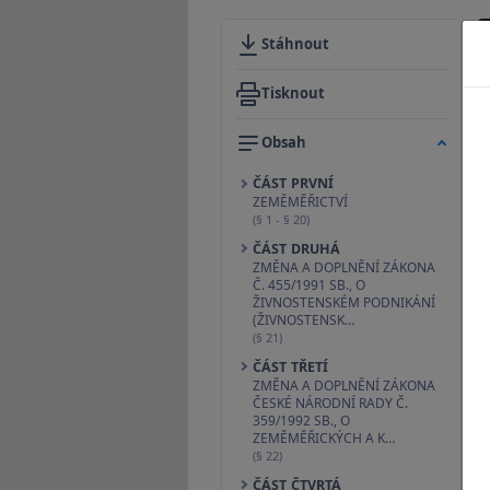
Stáhnout
Tisknout
Obsah
ČÁST PRVNÍ
ZEMĚMĚŘICTVÍ
(§ 1 - § 20)
ČÁST DRUHÁ
ZMĚNA A DOPLNĚNÍ ZÁKONA
Č. 455/1991 SB., O
ŽIVNOSTENSKÉM PODNIKÁNÍ
(ŽIVNOSTENSK…
(§ 21)
ČÁST TŘETÍ
ZMĚNA A DOPLNĚNÍ ZÁKONA
ČESKÉ NÁRODNÍ RADY Č.
359/1992 SB., O
ZEMĚMĚŘICKÝCH A K…
(§ 22)
ČÁST ČTVRTÁ