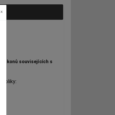
x
 zákonů souvisejících s
ubliky: