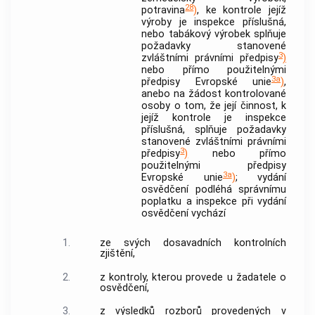
28
potravina
)
, ke
kontrole
jejíž
výroby je inspekce příslušná,
nebo tabákový výrobek splňuje
požadavky stanovené
3
zvláštními právními předpisy
)
nebo přímo použitelnými
3a
předpisy Evropské unie
)
,
anebo na žádost kontrolované
osoby o tom, že její činnost, k
jejíž
kontrole
je inspekce
příslušná, splňuje požadavky
stanovené zvláštními právními
3
předpisy
)
nebo přímo
použitelnými předpisy
3a
Evropské unie
)
; vydání
osvědčení podléhá správnímu
poplatku a inspekce při vydání
osvědčení vychází
1.
ze svých dosavadních kontrolních
zjištění,
2.
z
kontroly
, kterou provede u žadatele o
osvědčení,
3.
z výsledků rozborů provedených v