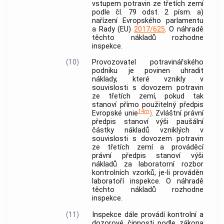
vstupem potravin ze třetích zemí
podle čl. 79 odst. 2 písm. a)
nařízení Evropského parlamentu
a Rady (EU)
2017/625
. O náhradě
těchto nákladů rozhodne
inspekce.
(10)
Provozovatel potravinářského
podniku je povinen uhradit
náklady, které vznikly v
souvislosti s dovozem potravin
ze třetích zemí, pokud tak
stanoví přímo použitelný předpis
14m
Evropské unie
)
. Zvláštní právní
předpis stanoví výši paušální
částky nákladů vzniklých v
souvislosti s dovozem potravin
ze třetích zemí a prováděcí
právní předpis stanoví výši
nákladů za laboratorní rozbor
kontrolních vzorků, je-li prováděn
laboratoří inspekce. O náhradě
těchto nákladů rozhodne
inspekce.
(11)
Inspekce dále provádí kontrolní a
dozorové činnosti podle zákona