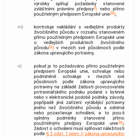
výrobky splňují požadavky stanovené
3
zvláštními právními předpisy
)
nebo přímo
3a
použitelným předpisem Evropské unie
)
,
m)
kontroluje nakládání s vedlejšími produkty
živočišného původu v rozsahu stanoveném
přímo použitelným předpisem Evropské unie
o vedlejších produktech živočišného
42
původu
)
v mezích své působnosti podle
zákona upravujícího potraviny,
n)
pokud je to požadováno přímo použitelným
předpisem Evropské unie, schvaluje nebo
podmíněně schvaluje v mezích své
působnosti podle zákona upravujícího
potraviny na základě žádosti provozovatele
potravinářského podniku podané v listinné
nebo v elektronické podobě podniky, závody,
popřípadě jiná zařízení vyrábějící potraviny
jiného než živočišného původu a odnímá
nebo pozastavuje schválení, a to jsou-li
splněny podmínky stanovené přímo
3a
použitelnými předpisy Evropské unie
)
;
žádost o schválení musí splňovat náležitosti
podle
§ 3 odst. 1 písm. i)
zákona upravujícího