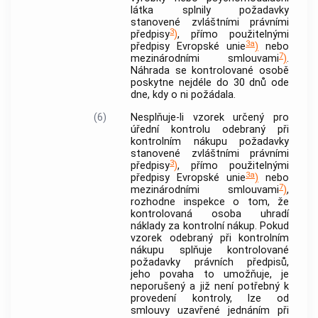
látka splnily požadavky
stanovené zvláštními právními
3
předpisy
)
, přímo použitelnými
3a
předpisy Evropské unie
)
nebo
7
mezinárodními smlouvami
)
.
Náhrada se kontrolované osobě
poskytne nejdéle do 30 dnů ode
dne, kdy o ni požádala.
(6)
Nesplňuje-li vzorek určený pro
úřední kontrolu odebraný při
kontrolním nákupu požadavky
stanovené zvláštními právními
3
předpisy
)
, přímo použitelnými
3a
předpisy Evropské unie
)
nebo
7
mezinárodními smlouvami
)
,
rozhodne inspekce o tom, že
kontrolovaná osoba uhradí
náklady za kontrolní nákup. Pokud
vzorek odebraný při kontrolním
nákupu splňuje kontrolované
požadavky právních předpisů,
jeho povaha to umožňuje, je
neporušený a již není potřebný k
provedení kontroly, lze od
smlouvy uzavřené jednáním při