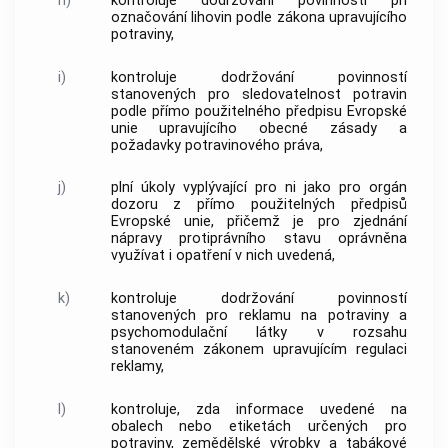
h)
kontroluje dodržování povinností při
označování lihovin podle zákona upravujícího
potraviny,
i)
kontroluje dodržování povinností
stanovených pro sledovatelnost potravin
podle přímo použitelného předpisu Evropské
unie upravujícího obecné zásady a
požadavky potravinového práva,
j)
plní úkoly vyplývající pro ni jako pro orgán
dozoru z přímo použitelných předpisů
Evropské unie, přičemž je pro zjednání
nápravy protiprávního stavu oprávněna
využívat i opatření v nich uvedená,
k)
kontroluje dodržování povinností
stanovených pro reklamu na potraviny a
psychomodulační látky v rozsahu
stanoveném zákonem upravujícím regulaci
reklamy,
l)
kontroluje, zda informace uvedené na
obalech nebo etiketách určených pro
potraviny,
zemědělské výrobky
a tabákové