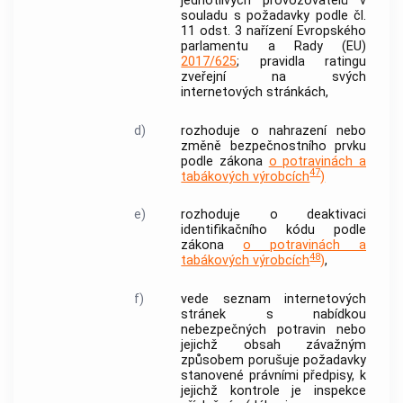
jednotlivých provozovatelů v
souladu s požadavky podle čl.
11 odst. 3 nařízení Evropského
parlamentu a Rady (EU)
2017/625
; pravidla ratingu
zveřejní na svých
internetových stránkách,
d)
rozhoduje o nahrazení nebo
změně bezpečnostního prvku
podle zákona
o potravinách a
47
tabákových výrobcích
)
e)
rozhoduje o deaktivaci
identifikačního kódu podle
zákona
o potravinách a
48
tabákových výrobcích
)
,
f)
vede seznam internetových
stránek s nabídkou
nebezpečných potravin nebo
jejichž obsah závažným
způsobem porušuje požadavky
stanovené právními předpisy, k
jejichž kontrole je inspekce