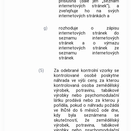
příslušná (dále jen „seznam
internetových stránek“), a
zveřejňuje ho na svých
internetových stránkách a
g)
rozhoduje o zápisu
internetových stránek do
seznamu internetových
stránek a o výmazu
internetových stránek ze
seznamu internetových
stránek.
(5)
Za odebrané kontrolní vzorky se
kontrolované osobě poskytne
náhrada ve výši ceny, za kterou
kontrolovaná osoba zemědělský
výrobek, potravinu, tabákové
výrobky nebo psychomodulační
látku prodává nebo za kterou ji
pořídila, pokud o náhradu požádá
ve lhůtě do 6 měsíců ode dne,
kdy byla seznámena se
skutečností, že zemědělský
výrobek, potravina, tabákové
výrobky nebo psychomodulační