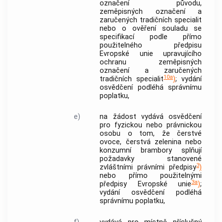
označení původu,
zeměpisných označení a
zaručených tradičních specialit
nebo o ověření souladu se
specifikací podle přímo
použitelného předpisu
Evropské unie upravujícího
ochranu zeměpisných
označení a zaručených
10a
tradičních specialit
)
; vydání
osvědčení podléhá správnímu
poplatku,
e)
na žádost vydává osvědčení
pro fyzickou nebo právnickou
osobu o tom, že čerstvé
ovoce, čerstvá zelenina nebo
konzumní brambory splňují
požadavky stanovené
3
zvláštními právními předpisy
)
nebo přímo použitelnými
3a
předpisy Evropské unie
)
;
vydání osvědčení podléhá
správnímu poplatku,