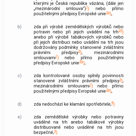
kterými je Česká republika vázána, (dále jen
7
„mezinárodní smlouva“)
)
nebo přímo
3a
použitelnými předpisy Evropské unie
)
,
b)
zda při výrobě
zemědělských výrobků
nebo
29
potravin nebo při jejich uvádění na trh
)
anebo při výrobě tabákových výrobků nebo
při jejich distribuci nebo uvádění na trh jsou
dodržovány podmínky stanovené zvláštními
3
právními předpisy
)
, mezinárodními
7
smlouvami
)
nebo přímo použitelnými
3a
předpisy Evropské unie
)
,
c)
zda kontrolované osoby splnily povinnosti
3
stanovené zvláštními právními předpisy
)
,
7
mezinárodními smlouvami
)
nebo přímo
3a
použitelnými předpisy Evropské unie
)
,
8
d)
zda nedochází ke klamání
spotřebitele
,
)
e)
zda
zemědělské výrobky
nebo potraviny
uváděné na trh anebo tabákové výrobky
distribuované nebo uváděné na trh jsou
9
bezpečné,
)