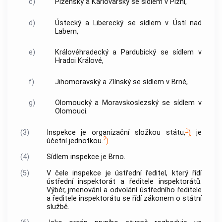
c)
Plzeňský a Karlovarský se sídlem v Plzni,
d)
Ústecký a Liberecký se sídlem v Ústí nad
Labem,
e)
Královéhradecký a Pardubický se sídlem v
Hradci Králové,
f)
Jihomoravský a Zlínský se sídlem v Brně,
g)
Olomoucký a Moravskoslezský se sídlem v
Olomouci.
1
(3)
Inspekce je organizační složkou státu,
)
je
2
účetní jednotkou.
)
(4)
Sídlem inspekce je Brno.
(5)
V čele inspekce je ústřední ředitel, který řídí
ústřední inspektorát a ředitele inspektorátů.
Výběr, jmenování a odvolání ústředního ředitele
a ředitele inspektorátu se řídí zákonem o státní
službě.