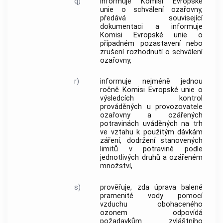
q)
informuje Komisi Evropské
unie o schválení ozařovny,
předává související
dokumentaci a informuje
Komisi Evropské unie o
případném pozastavení nebo
zrušení rozhodnutí o schválení
ozařovny,
r)
informuje nejméně jednou
ročně Komisi Evropské unie o
výsledcích
kontrol
prováděných u provozovatele
ozařovny a ozářených
potravinách uváděných na trh
ve vztahu k použitým dávkám
záření, dodržení stanovených
limitů v potravině podle
jednotlivých druhů a ozářeném
množství,
s)
prověřuje, zda úprava balené
pramenité vody pomocí
vzduchu obohaceného
ozonem odpovídá
požadavkům zvláštního