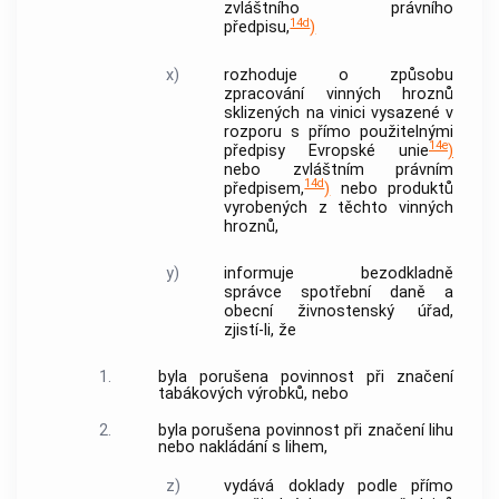
zvláštního právního
14d
předpisu,
)
x)
rozhoduje o způsobu
zpracování vinných hroznů
sklizených na vinici vysazené v
rozporu s přímo použitelnými
14e
předpisy Evropské unie
)
nebo zvláštním právním
14d
předpisem,
)
nebo produktů
vyrobených z těchto vinných
hroznů,
y)
informuje bezodkladně
správce spotřební daně a
obecní živnostenský úřad,
zjistí-li, že
1.
byla porušena povinnost při značení
tabákových výrobků, nebo
2.
byla porušena povinnost při značení lihu
nebo nakládání s lihem,
z)
vydává doklady podle přímo