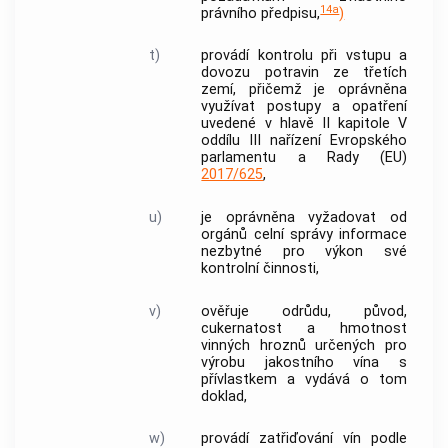
14a
právního předpisu,
)
t)
provádí kontrolu při vstupu a
dovozu potravin ze třetích
zemí, přičemž je oprávněna
využívat postupy a opatření
uvedené v hlavě II kapitole V
oddílu III nařízení Evropského
parlamentu a Rady (EU)
2017/625
,
u)
je oprávněna vyžadovat od
orgánů celní správy informace
nezbytné pro výkon své
kontrolní činnosti,
v)
ověřuje odrůdu, původ,
cukernatost a hmotnost
vinných hroznů určených pro
výrobu jakostního vína s
přívlastkem a vydává o tom
doklad,
w)
provádí zatřiďování vín podle