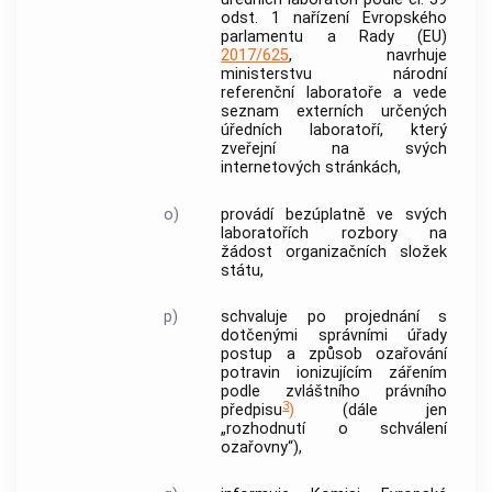
odst. 1 nařízení Evropského
parlamentu a Rady (EU)
2017/625
, navrhuje
ministerstvu národní
referenční laboratoře a vede
seznam externích určených
úředních laboratoří, který
zveřejní na svých
internetových stránkách,
o)
provádí bezúplatně ve svých
laboratořích rozbory na
žádost organizačních složek
státu,
p)
schvaluje po projednání s
dotčenými správními úřady
postup a způsob ozařování
potravin ionizujícím zářením
podle zvláštního právního
3
předpisu
)
(dále jen
„rozhodnutí o schválení
ozařovny“),