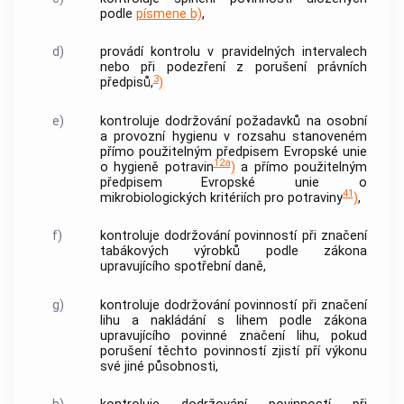
podle
písmene b)
,
d)
provádí
kontrolu
v pravidelných intervalech
nebo při podezření z porušení právních
3
předpisů,
)
e)
kontroluje dodržování požadavků na osobní
a provozní hygienu v rozsahu stanoveném
přímo použitelným předpisem Evropské unie
12a
o hygieně potravin
)
a přímo použitelným
předpisem Evropské unie o
41
mikrobiologických kritériích pro potraviny
)
,
f)
kontroluje dodržování povinností při značení
tabákových výrobků podle zákona
upravujícího spotřební daně,
g)
kontroluje dodržování povinností při značení
lihu a nakládání s lihem podle zákona
upravujícího povinné značení lihu, pokud
porušení těchto povinností zjistí pří výkonu
své jiné působnosti,