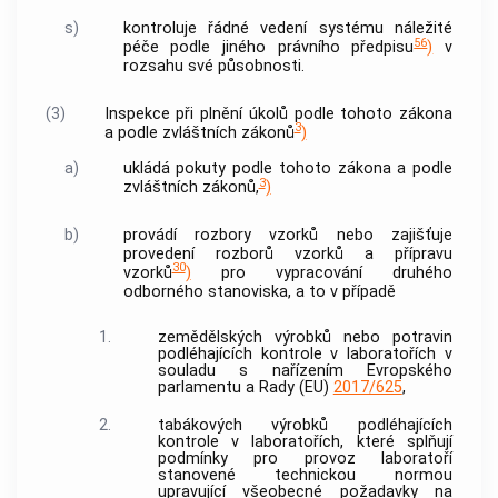
s)
kontroluje řádné vedení systému náležité
56
péče podle jiného právního předpisu
)
v
rozsahu své působnosti.
(3)
Inspekce při plnění úkolů podle tohoto zákona
3
a podle zvláštních zákonů
)
a)
ukládá pokuty podle tohoto zákona a podle
3
zvláštních zákonů,
)
b)
provádí rozbory vzorků nebo zajišťuje
provedení rozborů vzorků a přípravu
30
vzorků
)
pro vypracování druhého
odborného stanoviska, a to v případě
1.
zemědělských výrobků nebo potravin
podléhajících kontrole v laboratořích v
souladu s nařízením Evropského
parlamentu a Rady (EU)
2017/625
,
2.
tabákových výrobků podléhajících
kontrole v laboratořích, které splňují
podmínky pro provoz laboratoří
stanovené technickou normou
upravující všeobecné požadavky na