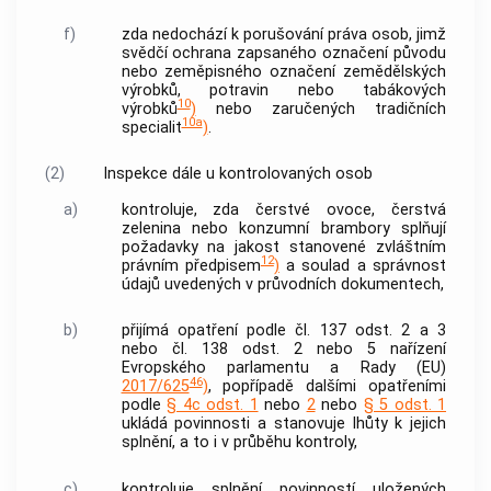
f)
zda nedochází k porušování práva osob, jimž
svědčí ochrana zapsaného označení původu
nebo zeměpisného označení
zemědělských
výrobků
, potravin nebo tabákových
10
výrobků
)
nebo zaručených tradičních
10a
specialit
)
.
(2)
Inspekce dále u kontrolovaných osob
a)
kontroluje, zda čerstvé ovoce, čerstvá
zelenina nebo konzumní brambory splňují
požadavky na jakost stanovené zvláštním
12
právním předpisem
)
a soulad a správnost
údajů uvedených v průvodních dokumentech,
b)
přijímá opatření podle čl. 137 odst. 2 a 3
nebo čl. 138 odst. 2 nebo 5 nařízení
Evropského parlamentu a Rady (EU)
46
2017/625
)
, popřípadě dalšími opatřeními
podle
§ 4c odst. 1
nebo
2
nebo
§ 5 odst. 1
ukládá povinnosti a stanovuje lhůty k jejich
splnění, a to i v průběhu kontroly,
c)
kontroluje splnění povinností uložených