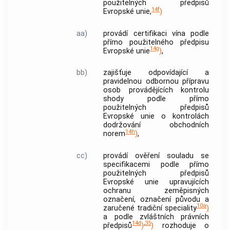
použitelných předpisů
14f
Evropské unie,
)
aa)
provádí certifikaci vína podle
přímo použitelného předpisu
14g
Evropské unie
)
,
bb)
zajišťuje odpovídající a
pravidelnou odbornou přípravu
osob provádějících
kontrolu
shody podle přímo
použitelných předpisů
Evropské unie o
kontrolách
dodržování obchodních
14h
norem
)
,
cc)
provádí ověření souladu se
specifikacemi podle přímo
použitelných předpisů
Evropské unie upravujících
ochranu zeměpisných
označení, označení původu a
10a
zaručené tradiční speciality
)
a podle zvláštních právních
14d
,
35
předpisů
)
)
rozhoduje o