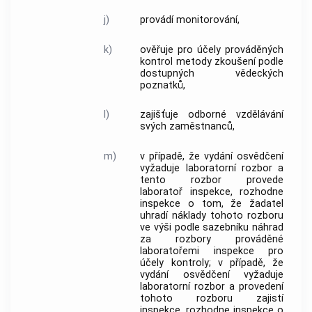
j)
provádí
monitorování
,
k)
ověřuje pro účely prováděných
kontrol
metody zkoušení podle
dostupných vědeckých
poznatků,
l)
zajišťuje odborné vzdělávání
svých zaměstnanců,
m)
v případě, že vydání osvědčení
vyžaduje laboratorní rozbor a
tento rozbor provede
laboratoř inspekce, rozhodne
inspekce o tom, že žadatel
uhradí náklady tohoto rozboru
ve výši podle sazebníku náhrad
za rozbory prováděné
laboratořemi inspekce pro
účely
kontroly
; v případě, že
vydání osvědčení vyžaduje
laboratorní rozbor a provedení
tohoto rozboru zajistí
inspekce, rozhodne inspekce o