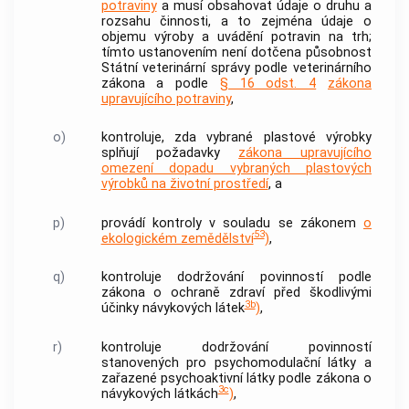
potraviny
a musí obsahovat údaje o druhu a
rozsahu činnosti, a to zejména údaje o
objemu výroby a uvádění potravin na trh;
tímto ustanovením není dotčena působnost
Státní veterinární správy podle veterinárního
zákona a podle
§ 16 odst. 4
zákona
upravujícího potraviny
,
o)
kontroluje, zda vybrané plastové výrobky
splňují požadavky
zákona upravujícího
omezení dopadu vybraných plastových
výrobků na životní prostředí
, a
p)
provádí kontroly v souladu se zákonem
o
53
ekologickém zemědělství
)
,
q)
kontroluje dodržování povinností podle
zákona o ochraně zdraví před škodlivými
3b
účinky návykových látek
)
,
r)
kontroluje dodržování povinností
stanovených pro psychomodulační látky a
zařazené psychoaktivní látky podle zákona o
3c
návykových látkách
)
,