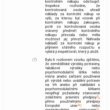
kontrolním nákupu odstoupit.
Inspekce rozhodne, že
kontrolovaná osoba uhradí
náklady za kontrolní nákup ve
výši, za kterou byl vzorek při
kontrolním nákupu zakoupen,
poté co kontrolovaná osoba
vrácený předmět kontrolního
nákupu převzala nebo měla
možnost jej převzít. Náhrada
nákladů za kontrolní nákup je
příjmem státního rozpočtu a
vybírá ji inspektorát, který ji uložil.
(7)
Bylo-li rozborem vzorku zjištěno,
že zemědělské výrobky, potraviny,
tabákové výrobky nebo
psychomodulační látka nebo
místa anebo zařízení používaná
při výrobě nebo uvádění potravin
na trh anebo při nakládání s
psychomodulačními látkami
nesplňují požadavky stanovené
3
zvláštními právními předpisy
)
,
přímo použitelnými předpisy
3a
Evropské unie
)
nebo
7
mezinárodními smlouvami
)
,