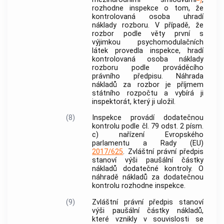
rozhodne inspekce o tom, že
kontrolovaná osoba uhradí
náklady rozboru. V případě, že
rozbor podle věty první s
výjimkou psychomodulačních
látek provedla inspekce, hradí
kontrolovaná osoba náklady
rozboru podle prováděcího
právního předpisu. Náhrada
nákladů za rozbor je příjmem
státního rozpočtu a vybírá ji
inspektorát, který ji uložil.
(8)
Inspekce provádí dodatečnou
kontrolu podle čl. 79 odst. 2 písm.
c) nařízení Evropského
parlamentu a Rady (EU)
2017/625
. Zvláštní právní předpis
stanoví výši paušální částky
nákladů dodatečné kontroly. O
náhradě nákladů za dodatečnou
kontrolu rozhodne inspekce.
(9)
Zvláštní právní předpis stanoví
výši paušální částky nákladů,
které vznikly v souvislosti se