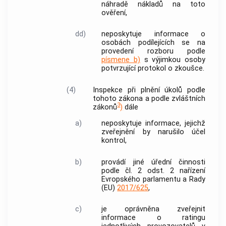
náhradě nákladů na toto
ověření,
dd)
neposkytuje informace o
osobách podílejících se na
provedení rozboru podle
písmene b)
s výjimkou osoby
potvrzující protokol o zkoušce.
(4)
Inspekce při plnění úkolů podle
tohoto zákona a podle zvláštních
3
zákonů
)
dále
a)
neposkytuje informace, jejichž
zveřejnění by narušilo účel
kontrol,
b)
provádí jiné úřední činnosti
podle čl. 2 odst. 2 nařízení
Evropského parlamentu a Rady
(EU)
2017/625
,
c)
je oprávněna zveřejnit
informace o ratingu