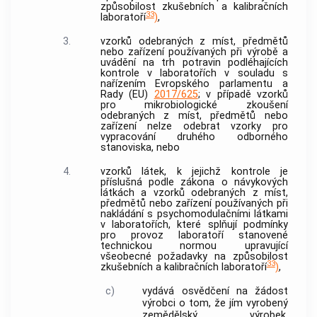
způsobilost zkušebních a kalibračních
33
laboratoří
)
,
3.
vzorků odebraných z míst, předmětů
nebo zařízení používaných při výrobě a
uvádění na trh potravin podléhajících
kontrole v laboratořích v souladu s
nařízením Evropského parlamentu a
Rady (EU)
2017/625
; v případě vzorků
pro mikrobiologické zkoušení
odebraných z míst, předmětů nebo
zařízení nelze odebrat vzorky pro
vypracování druhého odborného
stanoviska, nebo
4.
vzorků látek, k jejichž kontrole je
příslušná podle zákona o návykových
látkách a vzorků odebraných z míst,
předmětů nebo zařízení používaných při
nakládání s psychomodulačními látkami
v laboratořích, které splňují podmínky
pro provoz laboratoří stanovené
technickou normou upravující
všeobecné požadavky na způsobilost
33
zkušebních a kalibračních laboratoří
)
,
c)
vydává osvědčení na žádost
výrobci o tom, že jím vyrobený
zemědělský výrobek
,