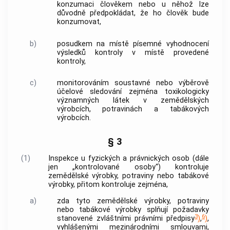
konzumaci člověkem nebo u něhož lze
důvodně předpokládat, že ho člověk bude
konzumovat,
b)
posudkem na místě písemné vyhodnocení
výsledků kontroly v místě provedené
kontroly,
c)
monitorováním soustavné nebo výběrově
účelové sledování zejména toxikologicky
významných látek v zemědělských
výrobcích, potravinách a tabákových
výrobcích.
§ 3
(1)
Inspekce u fyzických a právnických osob (dále
jen „kontrolované osoby“) kontroluje
zemědělské výrobky
, potraviny nebo tabákové
výrobky, přitom kontroluje zejména,
a)
zda tyto zemědělské výrobky, potraviny
nebo tabákové výrobky splňují požadavky
3
6
stanovené zvláštními právními předpisy
)
,
)
,
vyhlášenými mezinárodními smlouvami,