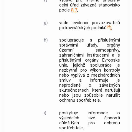
f)
vydává pro místně příslušný
celní úřad závazné stanovisko
podle
§ 7
,
g)
vede evidenci provozovatelů
34
potravinářských podniků
)
,
h)
spolupracuje s příslušnými
správními úřady, orgány
územní samosprávy,
zahraničními institucemi a s
příslušnými orgány Evropské
unie, jejichž spolupráce je
nezbytná pro výkon
kontroly
nebo vyplývá z mezinárodních
smluv a informuje je
neprodleně o závažných
skutečnostech, které narušují
nebo jsou způsobilé narušit
ochranu
spotřebitele
,
i)
poskytuje informace o
výsledcích své činnosti
důležitých pro ochranu
spotřebitele
,