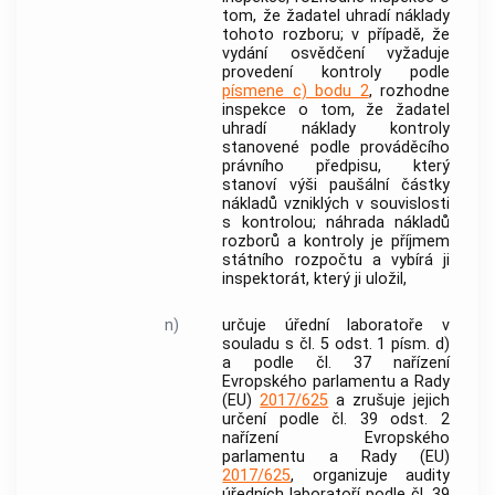
tom, že žadatel uhradí náklady
tohoto rozboru; v případě, že
vydání osvědčení vyžaduje
provedení
kontroly
podle
písmene c) bodu 2
, rozhodne
inspekce o tom, že žadatel
uhradí náklady
kontroly
stanovené podle prováděcího
právního předpisu, který
stanoví výši paušální částky
nákladů vzniklých v souvislosti
s
kontrolou
; náhrada nákladů
rozborů a
kontroly
je příjmem
státního rozpočtu a vybírá ji
inspektorát, který ji uložil,
n)
určuje úřední laboratoře v
souladu s čl. 5 odst. 1 písm. d)
a podle čl. 37 nařízení
Evropského parlamentu a Rady
(EU)
2017/625
a zrušuje jejich
určení podle čl. 39 odst. 2
nařízení Evropského
parlamentu a Rady (EU)
2017/625
, organizuje audity
úředních laboratoří podle čl. 39