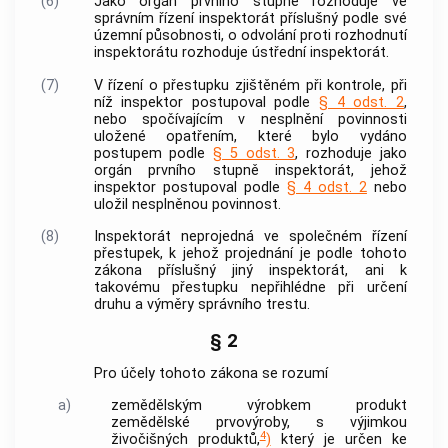
(6)
Jako orgán prvního stupně rozhoduje ve
správním řízení inspektorát příslušný podle své
územní působnosti, o odvolání proti rozhodnutí
inspektorátu rozhoduje ústřední inspektorát.
(7)
V řízení o přestupku zjištěném při
kontrole
, při
níž inspektor postupoval podle
§ 4 odst. 2
,
nebo spočívajícím v nesplnění povinnosti
uložené opatřením, které bylo vydáno
postupem podle
§ 5 odst. 3
, rozhoduje jako
orgán prvního stupně inspektorát, jehož
inspektor postupoval podle
§ 4 odst. 2
nebo
uložil nesplněnou povinnost.
(8)
Inspektorát neprojedná ve společném řízení
přestupek, k jehož projednání je podle tohoto
zákona příslušný jiný inspektorát, ani k
takovému přestupku nepřihlédne při určení
druhu a výměry správního trestu.
§ 2
Pro účely tohoto zákona se rozumí
a)
zemědělským výrobkem produkt
zemědělské prvovýroby, s výjimkou
4
živočišných produktů,
)
který je určen ke