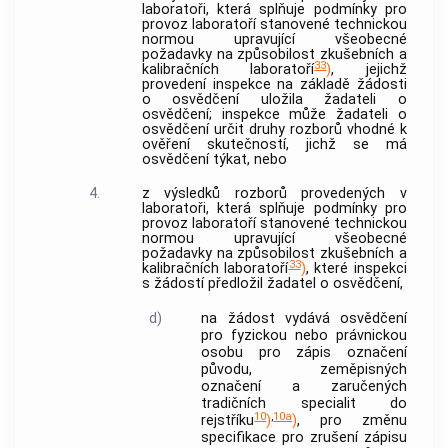
laboratoři, která splňuje podmínky pro
provoz laboratoří stanovené technickou
normou upravující všeobecné
požadavky na způsobilost zkušebních a
33
kalibračních laboratoří
)
, jejichž
provedení inspekce na základě žádosti
o osvědčení uložila žadateli o
osvědčení; inspekce může žadateli o
osvědčení určit druhy rozborů vhodné k
ověření skutečností, jichž se má
osvědčení týkat, nebo
4.
z výsledků rozborů provedených v
laboratoři, která splňuje podmínky pro
provoz laboratoří stanovené technickou
normou upravující všeobecné
požadavky na způsobilost zkušebních a
33
kalibračních laboratoří
)
, které inspekci
s žádostí předložil žadatel o osvědčení,
d)
na žádost vydává osvědčení
pro fyzickou nebo právnickou
osobu pro zápis označení
původu, zeměpisných
označení a zaručených
tradičních specialit do
10
,
10a
rejstříku
)
)
, pro změnu
specifikace pro zrušení zápisu