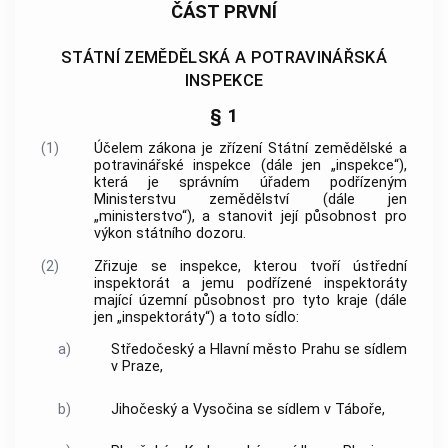
ČÁST PRVNÍ
STÁTNÍ ZEMĚDĚLSKÁ A POTRAVINÁŘSKÁ
INSPEKCE
§ 1
(1)
Účelem zákona je zřízení Státní zemědělské a
potravinářské inspekce (dále jen „inspekce“),
která je správním úřadem podřízeným
Ministerstvu zemědělství (dále jen
„ministerstvo“), a stanovit její působnost pro
výkon státního dozoru.
(2)
Zřizuje se inspekce, kterou tvoří ústřední
inspektorát a jemu podřízené inspektoráty
mající územní působnost pro tyto kraje (dále
jen „inspektoráty“) a toto sídlo:
a)
Středočeský a Hlavní město Prahu se sídlem
v Praze,
b)
Jihočeský a Vysočina se sídlem v Táboře,