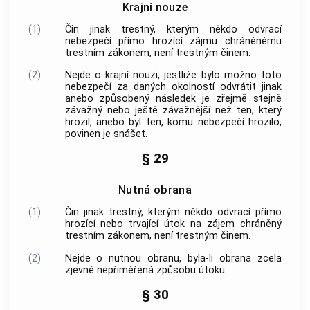
Krajní nouze
(1)
Čin jinak trestný, kterým někdo odvrací
nebezpečí přímo hrozící zájmu chráněnému
trestním zákonem
, není
trestným činem
.
(2)
Nejde o krajní nouzi, jestliže bylo možno toto
nebezpečí za daných okolností odvrátit jinak
anebo způsobený následek je zřejmě stejně
závažný nebo ještě závažnější než ten, který
hrozil, anebo byl ten, komu nebezpečí hrozilo,
povinen je snášet.
§ 29
Nutná obrana
(1)
Čin jinak trestný, kterým někdo odvrací přímo
hrozící nebo trvající útok na zájem chráněný
trestním zákonem
, není
trestným činem
.
(2)
Nejde o nutnou obranu, byla-li obrana zcela
zjevně nepřiměřená způsobu útoku.
§ 30