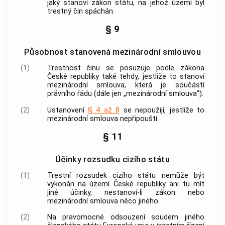
jaký stanoví zákon státu, na jehož území byl
trestný čin
spáchán.
§ 9
Působnost stanovená mezinárodní smlouvou
(1)
Trestnost činu se posuzuje podle zákona
České republiky také tehdy, jestliže to stanoví
mezinárodní smlouva, která je součástí
právního řádu (dále jen „mezinárodní smlouva“).
(2)
Ustanovení
§ 4 až 8
se nepoužijí, jestliže to
mezinárodní smlouva nepřipouští.
§ 11
Účinky rozsudku cizího státu
(1)
Trestní rozsudek cizího státu nemůže být
vykonán na území České republiky ani tu mít
jiné účinky, nestanoví-li zákon nebo
mezinárodní smlouva něco jiného.
(2)
Na pravomocné odsouzení soudem jiného