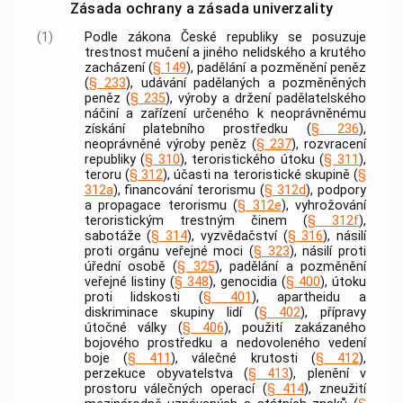
Zásada ochrany a zásada univerzality
(1)
Podle zákona České republiky se posuzuje
trestnost mučení a jiného nelidského a krutého
zacházení (
§ 149
), padělání a pozměnění peněz
(
§ 233
), udávání padělaných a pozměněných
peněz (
§ 235
), výroby a držení padělatelského
náčiní a zařízení určeného k neoprávněnému
získání platebního prostředku (
§ 236
),
neoprávněné výroby peněz (
§ 237
), rozvracení
republiky (
§ 310
), teroristického útoku (
§ 311
),
teroru (
§ 312
), účasti na
teroristické skupině
(
§
312a
), financování terorismu (
§ 312d
), podpory
a propagace terorismu (
§ 312e
), vyhrožování
teroristickým
trestným činem
(
§ 312f
),
sabotáže (
§ 314
), vyzvědačství (
§ 316
), násilí
proti orgánu veřejné moci (
§ 323
), násilí proti
úřední osobě (
§ 325
), padělání a pozměnění
veřejné listiny
(
§ 348
), genocidia (
§ 400
), útoku
proti lidskosti (
§ 401
), apartheidu a
diskriminace skupiny lidí (
§ 402
), přípravy
útočné války (
§ 406
), použití zakázaného
bojového prostředku a nedovoleného vedení
boje (
§ 411
), válečné krutosti (
§ 412
),
perzekuce obyvatelstva (
§ 413
), plenění v
prostoru válečných operací (
§ 414
), zneužití