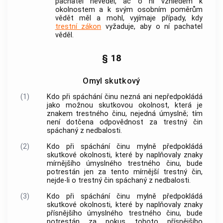
pachatel nevěděl, ač o ní vzhledem k
okolnostem a k svým osobním poměrům
vědět měl a mohl, vyjímaje případy, kdy
trestní zákon
vyžaduje, aby o ní pachatel
věděl.
§ 18
Omyl skutkový
(1)
Kdo při spáchání činu nezná ani nepředpokládá
jako možnou skutkovou okolnost, která je
znakem
trestného činu
, nejedná úmyslně; tím
není dotčena odpovědnost za
trestný čin
spáchaný z nedbalosti.
(2)
Kdo při spáchání činu mylně předpokládá
skutkové okolnosti, které by naplňovaly znaky
mírnějšího úmyslného
trestného činu
, bude
potrestán jen za tento mírnější
trestný čin
,
nejde-li o
trestný čin
spáchaný z nedbalosti.
(3)
Kdo při spáchání činu mylně předpokládá
skutkové okolnosti, které by naplňovaly znaky
přísnějšího úmyslného
trestného činu
, bude
potrestán za pokus tohoto přísnějšího