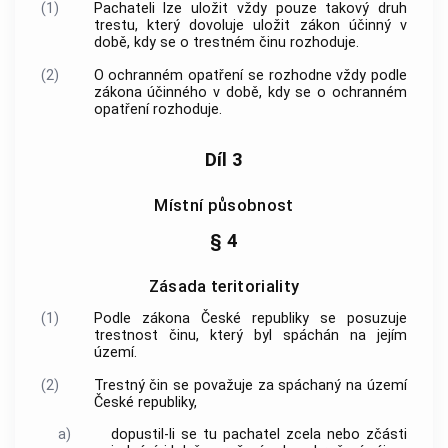
(1)
Pachateli lze uložit vždy pouze takový druh
trestu, který dovoluje uložit zákon účinný v
době, kdy se o
trestném činu
rozhoduje.
(2)
O
ochranném opatření
se rozhodne vždy podle
zákona účinného v době, kdy se o
ochranném
opatření
rozhoduje.
Díl 3
Místní působnost
§ 4
Zásada teritoriality
(1)
Podle zákona České republiky se posuzuje
trestnost činu, který byl spáchán na jejím
území.
(2)
Trestný čin
se považuje za spáchaný na území
České republiky,
a)
dopustil-li se tu pachatel zcela nebo zčásti