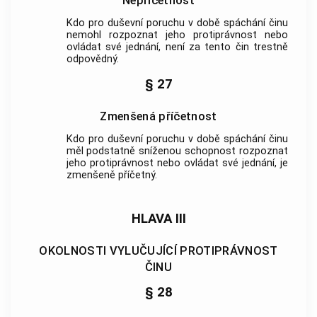
Nepříčetnost
Kdo pro
duševní poruchu
v době spáchání činu
nemohl rozpoznat jeho protiprávnost nebo
ovládat své jednání, není za tento čin trestně
odpovědný.
§ 27
Zmenšená příčetnost
Kdo pro
duševní poruchu
v době spáchání činu
měl podstatně sníženou schopnost rozpoznat
jeho protiprávnost nebo ovládat své jednání, je
zmenšeně příčetný.
HLAVA III
OKOLNOSTI VYLUČUJÍCÍ PROTIPRÁVNOST
ČINU
§ 28