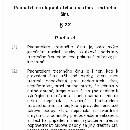
Pachatel, spolupachatel a účastník trestného
činu
§ 22
Pachatel
(1)
Pachatelem
trestného činu
je, kdo svým
jednáním naplnil znaky skutkové podstaty
trestného činu
nebo jeho pokusu či přípravy, je-
li trestná.
(2)
Pachatelem
trestného činu
je i ten, kdo k
provedení činu užil jiné osoby, která není
trestně odpovědná pro nedostatek věku,
nepříčetnost, omyl, anebo proto, že jednala v
nutné obraně, krajní nouzi či za jiné okolnosti
vylučující protiprávnost, anebo sama nejednala
nebo nejednala zaviněně. Pachatelem
trestného činu
je i ten, kdo k provedení činu užil
takové osoby, která nejednala ve zvláštním
úmyslu či z pohnutky předpokládané zákonem;
v těchto případech není vyloučena trestní
odpovědnost takové osoby za jiný
trestný čin
,