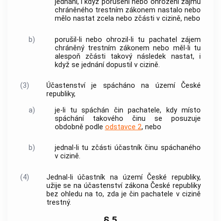
jednání, i když porušení nebo ohrožení zájmu
chráněného
trestním zákonem
nastalo nebo
mělo nastat zcela nebo zčásti v cizině, nebo
b)
porušil-li nebo ohrozil-li tu pachatel zájem
chráněný
trestním zákonem
nebo měl-li tu
alespoň zčásti takový následek nastat, i
když se jednání dopustil v cizině.
(3)
Účastenství je spácháno na území České
republiky,
a)
je-li tu spáchán čin pachatele, kdy místo
spáchání takového činu se posuzuje
obdobně podle
odstavce 2
, nebo
b)
jednal-li tu zčásti účastník činu spáchaného
v cizině.
(4)
Jednal-li účastník na území České republiky,
užije se na účastenství zákona České republiky
bez ohledu na to, zda je čin pachatele v cizině
trestný.
§ 5