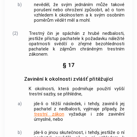
b)
nevěděl, že svým jednáním může takové
porušení nebo ohrožení způsobit, ač o tom
vzhledem k okolnostem a k svým osobním
poměrům vědět měl a mohl.
(2)
Trestný čin
je spáchán z hrubé nedbalosti,
jestliže přístup pachatele k požadavku náležité
opatrnosti svědčí o zřejmé bezohlednosti
pachatele k zájmům chráněným
trestním
zákonem
.
§ 17
Zavinění k okolnosti zvlášť přitěžující
K okolnosti, která podmiňuje použití vyšší
trestní sazby, se přihlédne,
a)
jde-li o těžší následek, i tehdy, zavinil-li jej
pachatel z nedbalosti, vyjímaje případy, že
trestní zákon
vyžaduje i zde zavinění
úmyslné, nebo
b)
jde-li o jinou skutečnost, i tehdy, jestliže o ní