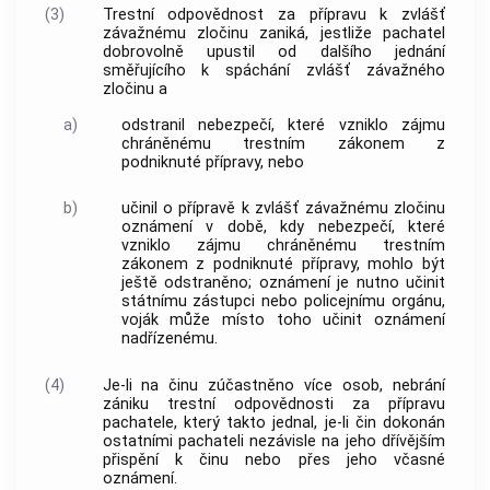
(3)
Trestní odpovědnost za přípravu k zvlášť
závažnému zločinu zaniká, jestliže pachatel
dobrovolně upustil od dalšího jednání
směřujícího k spáchání zvlášť závažného
zločinu a
a)
odstranil nebezpečí, které vzniklo zájmu
chráněnému
trestním zákonem
z
podniknuté přípravy, nebo
b)
učinil o přípravě k zvlášť závažnému zločinu
oznámení v době, kdy nebezpečí, které
vzniklo zájmu chráněnému
trestním
zákonem
z podniknuté přípravy, mohlo být
ještě odstraněno; oznámení je nutno učinit
státnímu zástupci nebo policejnímu orgánu,
voják může místo toho učinit oznámení
nadřízenému.
(4)
Je-li na činu zúčastněno více osob, nebrání
zániku trestní odpovědnosti za přípravu
pachatele, který takto jednal, je-li čin dokonán
ostatními pachateli nezávisle na jeho dřívějším
přispění k činu nebo přes jeho včasné
oznámení.