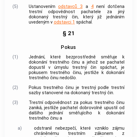
(5)
Ustanovením
odstavců 3
a
4
není dotčena
trestní odpovědnost pachatele za jiný
dokonaný
trestný čin
, který již jednáním
uvedeným v
odstavci 1
spáchal.
§ 21
Pokus
(1)
Jednání, které bezprostředně směřuje k
dokonání
trestného činu
a jehož se pachatel
dopustil v úmyslu
trestný čin
spáchat, je
pokusem
trestného činu
, jestliže k dokonání
trestného činu
nedošlo.
(2)
Pokus
trestného činu
je trestný podle trestní
sazby stanovené na dokonaný
trestný čin
.
(3)
Trestní odpovědnost za pokus
trestného činu
zaniká, jestliže pachatel dobrovolně upustil od
dalšího jednání směřujícího k dokonání
trestného činu
a
a)
odstranil nebezpečí, které vzniklo zájmu
chráněnému
trestním zákonem
z