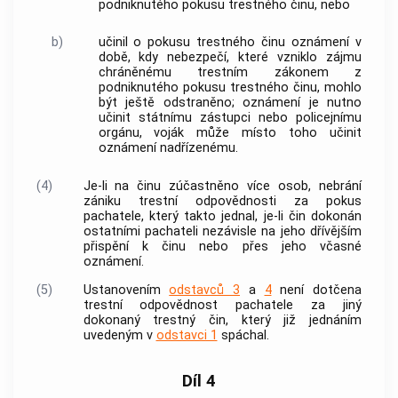
podniknutého pokusu
trestného činu
, nebo
b)
učinil o pokusu
trestného činu
oznámení v
době, kdy nebezpečí, které vzniklo zájmu
chráněnému
trestním zákonem
z
podniknutého pokusu
trestného činu
, mohlo
být ještě odstraněno; oznámení je nutno
učinit státnímu zástupci nebo policejnímu
orgánu, voják může místo toho učinit
oznámení nadřízenému.
(4)
Je-li na činu zúčastněno více osob, nebrání
zániku trestní odpovědnosti za pokus
pachatele, který takto jednal, je-li čin dokonán
ostatními pachateli nezávisle na jeho dřívějším
přispění k činu nebo přes jeho včasné
oznámení.
(5)
Ustanovením
odstavců 3
a
4
není dotčena
trestní odpovědnost pachatele za jiný
dokonaný
trestný čin
, který již jednáním
uvedeným v
odstavci 1
spáchal.
Díl 4