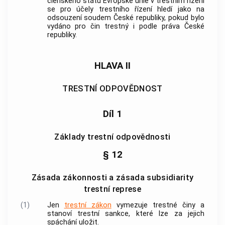
členského státu Evropské unie v
trestním řízení
se pro účely
trestního řízení
hledí jako na
odsouzení soudem České republiky, pokud bylo
vydáno pro čin trestný i podle práva České
republiky.
HLAVA II
TRESTNÍ ODPOVĚDNOST
Díl 1
Základy trestní odpovědnosti
§ 12
Zásada zákonnosti a zásada subsidiarity
trestní represe
(1)
Jen
trestní zákon
vymezuje
trestné činy
a
stanoví trestní sankce, které lze za jejich
spáchání uložit.