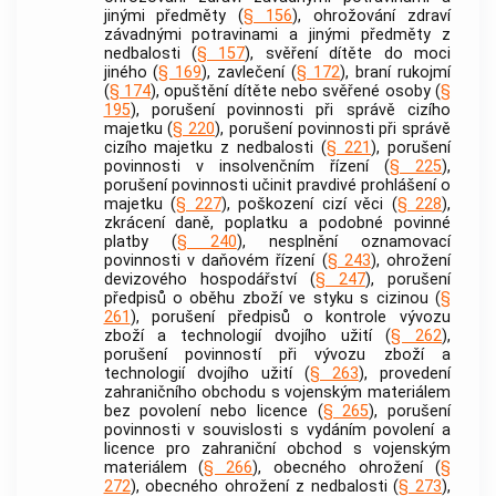
jinými předměty (
§ 156
), ohrožování zdraví
závadnými potravinami a jinými předměty z
nedbalosti (
§ 157
), svěření
dítěte
do moci
jiného (
§ 169
), zavlečení (
§ 172
), braní rukojmí
(
§ 174
), opuštění
dítěte
nebo svěřené osoby (
§
195
), porušení povinnosti při správě cizího
majetku (
§ 220
), porušení povinnosti při správě
cizího majetku z nedbalosti (
§ 221
), porušení
povinnosti v
insolvenčním řízení
(
§ 225
),
porušení povinnosti učinit pravdivé prohlášení o
majetku (
§ 227
), poškození cizí věci (
§ 228
),
zkrácení daně, poplatku a podobné povinné
platby (
§ 240
), nesplnění oznamovací
povinnosti v daňovém řízení (
§ 243
), ohrožení
devizového hospodářství (
§ 247
), porušení
předpisů o oběhu zboží ve styku s cizinou (
§
261
), porušení předpisů o kontrole vývozu
zboží a technologií dvojího užití (
§ 262
),
porušení povinností při vývozu zboží a
technologií dvojího užití (
§ 263
), provedení
zahraničního obchodu s vojenským materiálem
bez povolení nebo licence (
§ 265
), porušení
povinnosti v souvislosti s vydáním povolení a
licence pro zahraniční obchod s vojenským
materiálem (
§ 266
), obecného ohrožení (
§
272
), obecného ohrožení z nedbalosti (
§ 273
),