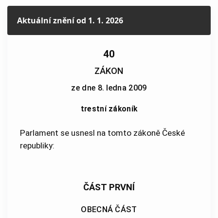
Aktuální znění
od 1. 1. 2026
40
ZÁKON
ze dne 8. ledna 2009
trestní zákoník
Parlament se usnesl na tomto zákoně České
republiky:
ČÁST PRVNÍ
OBECNÁ ČÁST