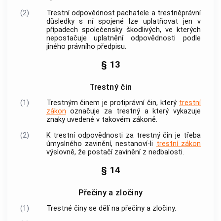
(2)
Trestní odpovědnost pachatele a trestněprávní
důsledky s ní spojené lze uplatňovat jen v
případech společensky škodlivých, ve kterých
nepostačuje uplatnění odpovědnosti podle
jiného právního předpisu.
§ 13
Trestný čin
(1)
Trestným činem
je protiprávní čin, který
trestní
zákon
označuje za trestný a který vykazuje
znaky uvedené v takovém zákoně.
(2)
K trestní odpovědnosti za
trestný čin
je třeba
úmyslného zavinění, nestanoví-li
trestní zákon
výslovně, že postačí zavinění z nedbalosti.
§ 14
Přečiny a zločiny
(1)
Trestné činy
se dělí na přečiny a zločiny.