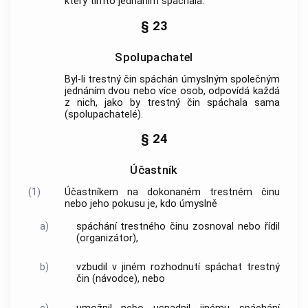
který tímto jednáním spáchala.
§ 23
Spolupachatel
Byl-li
trestný čin
spáchán úmyslným společným
jednáním dvou nebo více osob, odpovídá každá
z nich, jako by
trestný čin
spáchala sama
(spolupachatelé).
§ 24
Účastník
(1)
Účastníkem na dokonaném
trestném činu
nebo jeho pokusu je, kdo úmyslně
a)
spáchání
trestného činu
zosnoval nebo řídil
(organizátor),
b)
vzbudil v jiném rozhodnutí spáchat
trestný
čin
(návodce), nebo