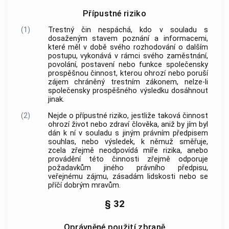
Přípustné riziko
(1)
Trestný čin
nespáchá, kdo v souladu s
dosaženým stavem poznání a informacemi,
které měl v době svého rozhodování o dalším
postupu, vykonává v rámci svého zaměstnání,
povolání, postavení nebo funkce společensky
prospěšnou činnost, kterou ohrozí nebo poruší
zájem chráněný
trestním zákonem
, nelze-li
společensky prospěšného výsledku dosáhnout
jinak.
(2)
Nejde o přípustné riziko, jestliže taková činnost
ohrozí život nebo zdraví člověka, aniž by jím byl
dán k ní v souladu s jiným právním předpisem
souhlas, nebo výsledek, k němuž směřuje,
zcela zřejmě neodpovídá míře rizika, anebo
provádění této činnosti zřejmě odporuje
požadavkům jiného právního předpisu,
veřejnému zájmu, zásadám lidskosti nebo se
příčí dobrým mravům.
§ 32
Oprávněné použití zbraně