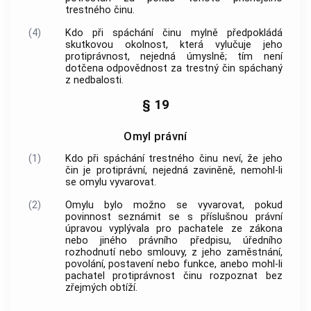
trestného činu
.
(4)
Kdo při spáchání činu mylně předpokládá
skutkovou okolnost, která vylučuje jeho
protiprávnost, nejedná úmyslně; tím není
dotčena odpovědnost za
trestný čin
spáchaný
z nedbalosti.
§ 19
Omyl právní
(1)
Kdo při spáchání
trestného činu
neví, že jeho
čin je protiprávní, nejedná zaviněně, nemohl-li
se omylu vyvarovat.
(2)
Omylu bylo možno se vyvarovat, pokud
povinnost seznámit se s příslušnou právní
úpravou vyplývala pro pachatele ze zákona
nebo jiného právního předpisu, úředního
rozhodnutí nebo smlouvy, z jeho zaměstnání,
povolání, postavení nebo funkce, anebo mohl-li
pachatel protiprávnost činu rozpoznat bez
zřejmých obtíží.