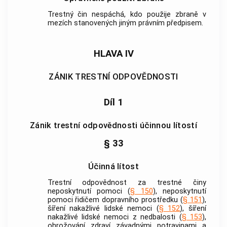
Trestný čin
nespáchá, kdo použije zbraně v
mezích stanovených jiným právním předpisem.
HLAVA IV
ZÁNIK TRESTNÍ ODPOVĚDNOSTI
Díl 1
Zánik trestní odpovědnosti účinnou lítostí
§ 33
Účinná lítost
Trestní odpovědnost za
trestné činy
neposkytnutí pomoci (
§ 150
), neposkytnutí
pomoci řidičem dopravního prostředku (
§ 151
),
šíření nakažlivé lidské nemoci (
§ 152
), šíření
nakažlivé lidské nemoci z nedbalosti (
§ 153
),
ohrožování zdraví závadnými potravinami a