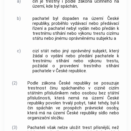
a)
čin je trestný i podle zákona účinného na
území, kde byl spáchán,
b)
pachatel byl dopaden na území České
republiky, proběhlo vydávací nebo předávací
řízení a pachatel nebyl vydán nebo předán k
trestnímu stíhání nebo výkonu trestu cizímu
státu nebo jinému oprávněnému subjektu a
c)
cizí stát nebo jiný oprávněný subjekt, který
žádal o vydání nebo předání pachatele k
trestnímu stíhání nebo výkonu trestu,
požádal o provedení trestního stíhání
pachatele v České republice.
(2)
Podle zákona České republiky se posuzuje
trestnost činu spáchaného v cizině cizím
státním příslušníkem nebo osobou bez státní
příslušnosti, která nemá na území České
republiky povolen trvalý pobyt, také tehdy, byl-li
čin spáchán ve prospěch právnické osoby,
která má na území České republiky sídlo nebo
organizační složku.
(3)
Pachateli však nelze uložit trest přísnější, než