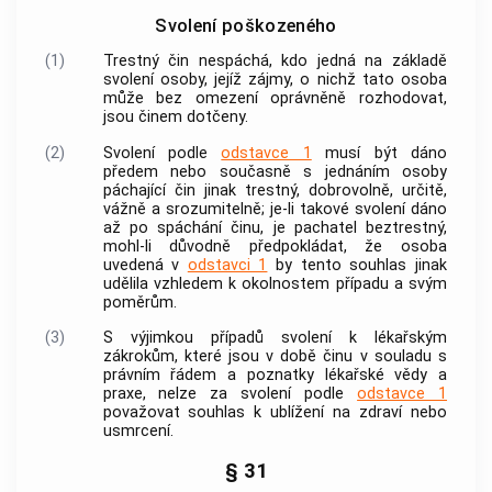
Svolení poškozeného
(1)
Trestný čin
nespáchá, kdo jedná na základě
svolení osoby, jejíž zájmy, o nichž tato osoba
může bez omezení oprávněně rozhodovat,
jsou činem dotčeny.
(2)
Svolení podle
odstavce 1
musí být dáno
předem nebo současně s jednáním osoby
páchající čin jinak trestný, dobrovolně, určitě,
vážně a srozumitelně; je-li takové svolení dáno
až po spáchání činu, je pachatel beztrestný,
mohl-li důvodně předpokládat, že osoba
uvedená v
odstavci 1
by tento souhlas jinak
udělila vzhledem k okolnostem případu a svým
poměrům.
(3)
S výjimkou případů svolení k lékařským
zákrokům, které jsou v době činu v souladu s
právním řádem a poznatky lékařské vědy a
praxe, nelze za svolení podle
odstavce 1
považovat souhlas k
ublížení na zdraví
nebo
usmrcení.
§ 31