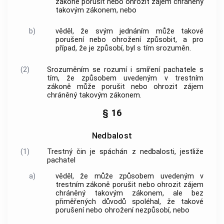
zákoně
porušit nebo ohrozit zájem chráněný
takovým zákonem, nebo
b)
věděl, že svým jednáním může takové
porušení nebo ohrožení způsobit, a pro
případ, že je způsobí, byl s tím srozuměn.
(2)
Srozuměním se rozumí i smíření pachatele s
tím, že způsobem uvedeným v
trestním
zákoně
může porušit nebo ohrozit zájem
chráněný takovým zákonem.
§ 16
Nedbalost
(1)
Trestný čin
je spáchán z nedbalosti, jestliže
pachatel
a)
věděl, že může způsobem uvedeným v
trestním zákoně
porušit nebo ohrozit zájem
chráněný takovým zákonem, ale bez
přiměřených důvodů spoléhal, že takové
porušení nebo ohrožení nezpůsobí, nebo