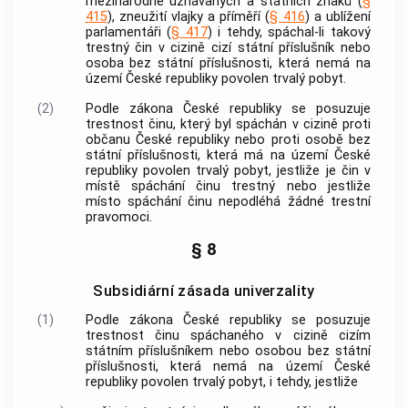
mezinárodně uznávaných a státních znaků (
§
415
), zneužití vlajky a příměří (
§ 416
) a ublížení
parlamentáři (
§ 417
) i tehdy, spáchal-li takový
trestný čin
v cizině cizí státní příslušník nebo
osoba bez státní příslušnosti, která nemá na
území České republiky povolen trvalý pobyt.
(2)
Podle zákona České republiky se posuzuje
trestnost činu, který byl spáchán v cizině proti
občanu České republiky nebo proti osobě bez
státní příslušnosti, která má na území České
republiky povolen trvalý pobyt, jestliže je čin v
místě spáchání činu trestný nebo jestliže
místo spáchání činu nepodléhá žádné trestní
pravomoci.
§ 8
Subsidiární zásada univerzality
(1)
Podle zákona České republiky se posuzuje
trestnost činu spáchaného v cizině cizím
státním příslušníkem nebo osobou bez státní
příslušnosti, která nemá na území České
republiky povolen trvalý pobyt, i tehdy, jestliže