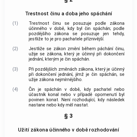
Trestnost činu a doba jeho spáchání
(1)
Trestnost činu se posuzuje podle zákona
účinného v době, kdy byl čin spáchán; podle
pozdějšího zákona se posuzuje jen tehdy,
jestliže to je pro pachatele příznivější.
(2)
Jestliže se zákon změní během páchání činu,
užije se zákona, který je účinný při dokončení
jednání, kterým je čin spáchán.
(3)
Při pozdějších změnách zákona, který je účinný
při dokončení jednání, jímž je čin spáchán, se
užije zákona nejmírnějšího.
(4)
Čin je spáchán v době, kdy pachatel nebo
účastník konal nebo v případě opomenutí byl
povinen konat. Není rozhodující, kdy následek
nastane nebo kdy měl nastat.
§ 3
Užití zákona účinného v době rozhodování