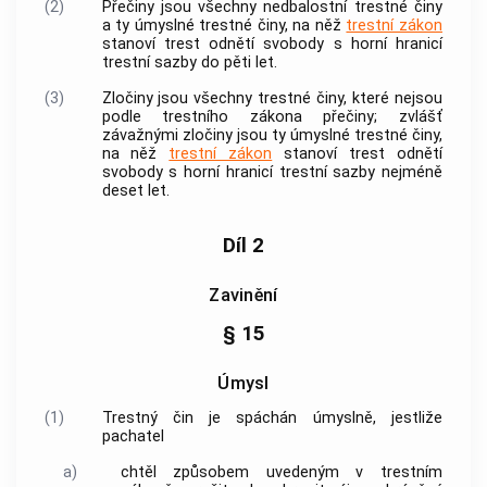
(2)
Přečiny jsou všechny nedbalostní
trestné činy
a ty úmyslné
trestné činy
, na něž
trestní zákon
stanoví trest odnětí svobody s horní hranicí
trestní sazby do pěti let.
(3)
Zločiny jsou všechny
trestné činy
, které nejsou
podle
trestního zákona
přečiny; zvlášť
závažnými zločiny jsou ty úmyslné
trestné činy
,
na něž
trestní zákon
stanoví trest odnětí
svobody s horní hranicí trestní sazby nejméně
deset let.
Díl 2
Zavinění
§ 15
Úmysl
(1)
Trestný čin
je spáchán úmyslně, jestliže
pachatel
a)
chtěl způsobem uvedeným v
trestním