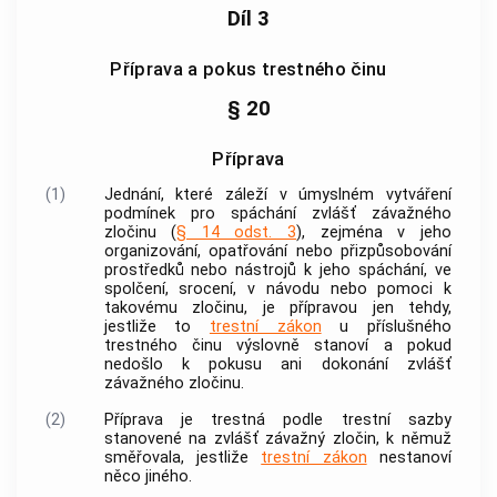
Díl 3
Příprava a pokus trestného činu
§ 20
Příprava
(1)
Jednání, které záleží v úmyslném vytváření
podmínek pro spáchání zvlášť závažného
zločinu (
§ 14 odst. 3
), zejména v jeho
organizování, opatřování nebo přizpůsobování
prostředků nebo nástrojů k jeho spáchání, ve
spolčení, srocení, v návodu nebo pomoci k
takovému zločinu, je přípravou jen tehdy,
jestliže to
trestní zákon
u příslušného
trestného činu
výslovně stanoví a pokud
nedošlo k pokusu ani dokonání zvlášť
závažného zločinu.
(2)
Příprava je trestná podle trestní sazby
stanovené na zvlášť závažný zločin, k němuž
směřovala, jestliže
trestní zákon
nestanoví
něco jiného.