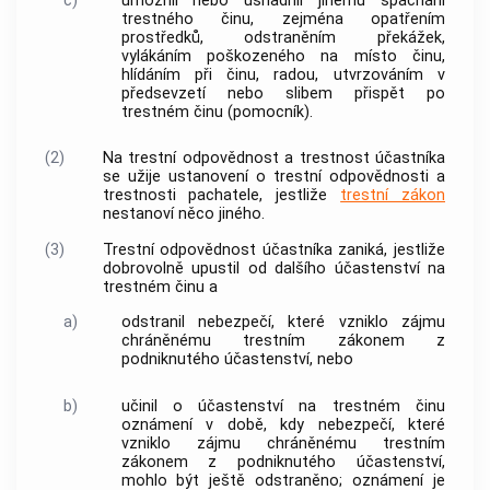
c)
umožnil nebo usnadnil jinému spáchání
trestného činu
, zejména opatřením
prostředků, odstraněním překážek,
vylákáním poškozeného na místo činu,
hlídáním při činu, radou, utvrzováním v
předsevzetí nebo slibem přispět po
trestném činu
(pomocník).
(2)
Na trestní odpovědnost a trestnost účastníka
se užije ustanovení o trestní odpovědnosti a
trestnosti pachatele, jestliže
trestní zákon
nestanoví něco jiného.
(3)
Trestní odpovědnost účastníka zaniká, jestliže
dobrovolně upustil od dalšího účastenství na
trestném činu
a
a)
odstranil nebezpečí, které vzniklo zájmu
chráněnému
trestním zákonem
z
podniknutého účastenství, nebo
b)
učinil o účastenství na
trestném činu
oznámení v době, kdy nebezpečí, které
vzniklo zájmu chráněnému
trestním
zákonem
z podniknutého účastenství,
mohlo být ještě odstraněno; oznámení je