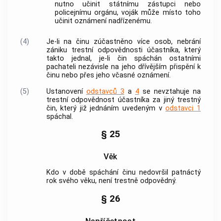
nutno učinit státnímu zástupci nebo
policejnímu orgánu, voják může místo toho
učinit oznámení nadřízenému.
(4)
Je-li na činu zúčastněno více osob, nebrání
zániku trestní odpovědnosti účastníka, který
takto jednal, je-li čin spáchán ostatními
pachateli nezávisle na jeho dřívějším přispění k
činu nebo přes jeho včasné oznámení.
(5)
Ustanovení
odstavců 3
a
4
se nevztahuje na
trestní odpovědnost účastníka za jiný
trestný
čin
, který již jednáním uvedeným v
odstavci 1
spáchal.
§ 25
Věk
Kdo v době spáchání činu nedovršil patnáctý
rok svého věku, není trestně odpovědný.
§ 26