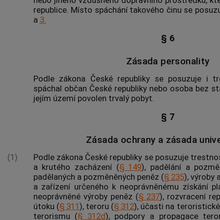
republice. Místo spáchání takového činu se posu
a
3.
§ 6
Zásada personality
Podle zákona České republiky se posuzuje i tre
spáchal občan České republiky nebo osoba bez stá
jejím území povolen trvalý pobyt.
§ 7
Zásada ochrany a zásada unive
(1)
Podle zákona České republiky se posuzuje trestno
a krutého zacházení (
§ 149
), padělání a pozmě
padělaných a pozměněných peněz (
§ 235
), výroby
a zařízení určeného k neoprávněnému získání pl
neoprávněné výroby peněz (
§ 237
), rozvracení rep
útoku (
§ 311
), teroru (
§ 312
), účasti na
teroristick
terorismu (
§ 312d
), podpory a propagace tero