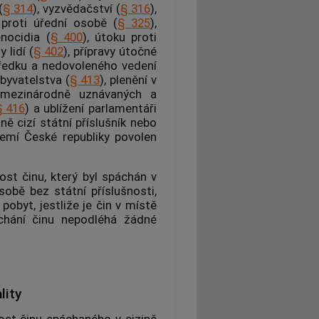
(
§ 314
), vyzvědačství (
§ 316
),
í proti úřední osobě (
§ 325
),
enocidia (
§ 400
), útoku proti
 lidí (
§ 402
), přípravy útočné
tředku a nedovoleného vedení
byvatelstva (
§ 413
), plenění v
í mezinárodně uznávaných a
§ 416
) a ublížení parlamentáři
ně cizí státní příslušník nebo
zemí České republiky povolen
st činu, který byl spáchán v
sobě bez státní příslušnosti,
obyt, jestliže je čin v místě
áchání činu nepodléhá žádné
lity
ost činu spáchaného v cizině