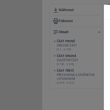
Stáhnout
Tisknout
Obsah
ČÁST PRVNÍ
OBECNÁ ČÁST
(§ 1 - § 139)
ČÁST DRUHÁ
ZVLÁŠTNÍ ČÁST
(§ 140 - § 418)
ČÁST TŘETÍ
PŘECHODNÁ A ZÁVĚREČNÁ
USTANOVENÍ
(§ 419 - § 421)