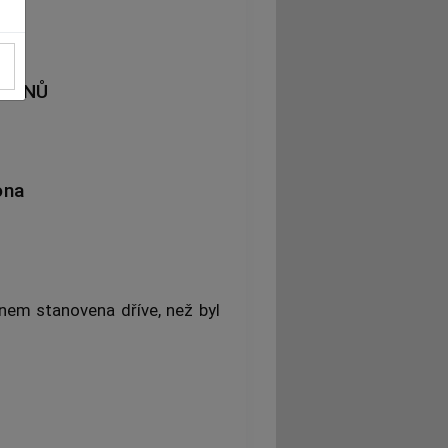
ÁKONŮ
ona
onem stanovena dříve, než byl