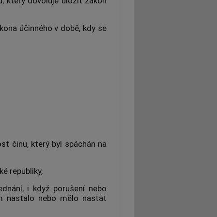
, který dovoluje uložit zákon
kona účinného v době, kdy se
st činu, který byl spáchán na
é republiky,
jednání, i když porušení nebo
m
nastalo nebo mělo nastat