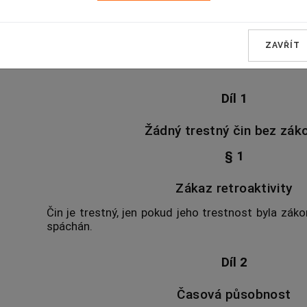
HLAVA I
ZAVŘÍT
PŮSOBNOST TRESTNÍCH Z
Díl 1
Žádný trestný čin bez zák
§ 1
Zákaz retroaktivity
Čin je trestný, jen pokud jeho trestnost byla zák
spáchán.
Díl 2
Časová působnost