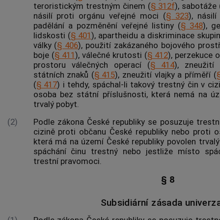
teroristickým
trestným činem
(
§ 312f
), sabotáže 
násilí proti orgánu veřejné moci (
§ 323
), násil
padělání a pozměnění
veřejné listiny
(
§ 348
), g
lidskosti (
§ 401
), apartheidu a diskriminace skupiny
války (
§ 406
), použití zakázaného bojového pros
boje (
§ 411
), válečné krutosti (
§ 412
), perzekuce o
prostoru válečných operací (
§ 414
), zneužit
státních znaků (
§ 415
), zneužití vlajky a příměří (
(
§ 417
) i tehdy, spáchal-li takový
trestný čin
v cizi
osoba bez státní příslušnosti, která nemá na ú
trvalý pobyt.
(2)
Podle zákona České republiky se posuzuje trestno
cizině proti občanu České republiky nebo proti o
která má na území České republiky povolen trvalý p
spáchání činu trestný nebo jestliže místo sp
trestní pravomoci.
§ 8
Subsidiární zásada univerza
(1)
Podle zákona České republiky se posuzuje trestn