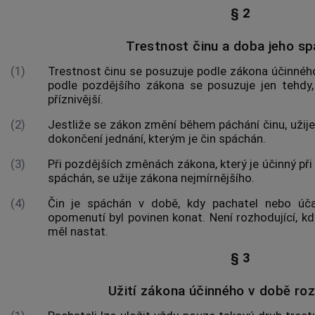
§ 2
Trestnost činu a doba jeho s
(1)
Trestnost činu se posuzuje podle zákona účinného
podle pozdějšího zákona se posuzuje jen tehdy, 
příznivější.
(2)
Jestliže se zákon změní během páchání činu, užije 
dokončení jednání, kterým je čin spáchán.
(3)
Při pozdějších změnách zákona, který je účinný při 
spáchán, se užije zákona nejmírnějšího.
(4)
Čin je spáchán v době, kdy pachatel nebo úča
opomenutí byl povinen konat. Není rozhodující, k
měl nastat.
§ 3
Užití zákona účinného v době ro