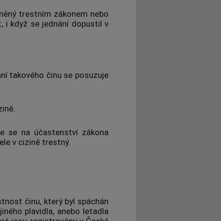
ráněný
trestním zákonem
nebo
, i když se jednání dopustil v
ání takového činu se posuzuje
zině.
ije se na účastenství zákona
le v cizině trestný.
tnost činu, který byl spáchán
iného plavidla, anebo letadla
ré jsou registrovány v České