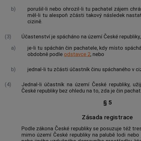
b)
porušil-li nebo ohrozil-li tu pachatel zájem ch
měl-li tu alespoň zčásti takový následek nastat
cizině.
(3)
Účastenství je spácháno na území České republiky,
a)
je-li tu spáchán čin pachatele, kdy místo spách
obdobně podle
odstavce 2
, nebo
b)
jednal-li tu zčásti účastník činu spáchaného v ci
(4)
Jednal-li účastník na území České republiky, už
České republiky bez ohledu na to, zda je čin pachate
§ 5
Zásada registrace
Podle zákona České republiky se posuzuje též tres
mimo území České republiky na palubě lodi nebo j
nebo jiného vzdušného dopravního prostředku, kte