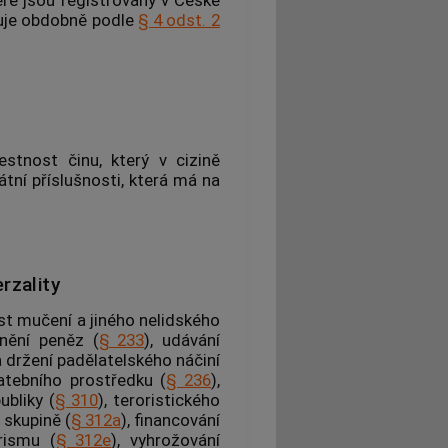
zuje obdobně podle
§ 4 odst. 2
stnost činu, který v cizině
tní příslušnosti, která má na
rzality
st mučení a jiného nelidského
nění peněz (
§ 233
), udávání
 a držení padělatelského náčiní
atebního prostředku (
§ 236
),
ubliky (
§ 310
), teroristického
é skupině
(
§ 312a
), financování
rismu (
§ 312e
), vyhrožování