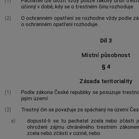
(1)
Pachateli lze uložit vždy pouze takový druh trestu
účinný v době, kdy se o
trestném činu
rozhoduje.
(2)
O
ochranném opatření
se rozhodne vždy podle zá
o
ochranném opatření
rozhoduje.
Díl 3
Místní působnost
§ 4
Zásada teritoriality
(1)
Podle zákona České republiky se posuzuje trestno
jejím území.
(2)
Trestný čin
se považuje za spáchaný na území Česk
a)
dopustil-li se tu pachatel zcela nebo zčásti 
ohrožení zájmu chráněného
trestním zákone
zcela nebo zčásti v cizině, nebo