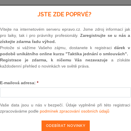
Aktuální znění
od 1. 1. 2026
JSTE ZDE POPRVÉ?
Vítejte na internetovém serveru epravo.cz. Jsme zdroj informací jak
40
pro laiky, tak i pro právníky profesionály.
Zaregistrujte se u nás a
získejte zdarma řadu výhod.
ZÁKON
Protože si vážíme Vašeho zájmu, dostanete k registraci
dárek v
podobě unikátního online kurzu "Taktika jednání o smlouvách".
ze dne 8. ledna 2009
Registrace je zdarma, k ničemu Vás nezavazuje
a získáte
každodenní přehled o novinkách ve světě práva.
trestní zákoník
E-mailová adresa:
*
Parlament se usnesl na tomto zákoně České rep
Vaše data jsou u nás v bezpečí. Údaje vyplněné při této registraci
zpracováváme podle
podmínek zpracování osobních údajů
ČÁST PRVNÍ
OBECNÁ ČÁST