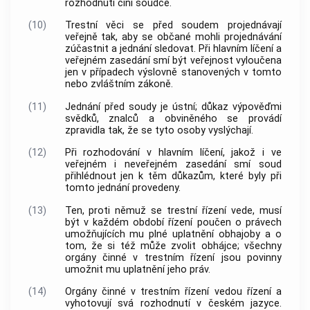
rozhodnutí činí soudce.
(10)
Trestní věci se před soudem projednávají
veřejně tak, aby se občané mohli projednávání
zúčastnit a jednání sledovat. Při hlavním líčení a
veřejném zasedání smí být veřejnost vyloučena
jen v případech výslovně stanovených v tomto
nebo zvláštním zákoně.
(11)
Jednání před soudy je ústní; důkaz výpověďmi
svědků, znalců a obviněného se provádí
zpravidla tak, že se tyto osoby vyslýchají.
(12)
Při rozhodování v hlavním líčení, jakož i ve
veřejném i neveřejném zasedání smí soud
přihlédnout jen k těm důkazům, které byly při
tomto jednání provedeny.
(13)
Ten, proti němuž se trestní řízení vede, musí
být v každém období řízení poučen o právech
umožňujících mu plné uplatnění obhajoby a o
tom, že si též může zvolit obhájce; všechny
orgány činné v trestním řízení jsou povinny
umožnit mu uplatnění jeho práv.
(14)
Orgány činné v trestním řízení
vedou řízení a
vyhotovují svá rozhodnutí v českém jazyce.