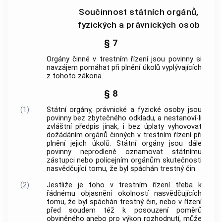
Součinnost státních orgánů,
fyzických a právnických osob
§ 7
Orgány činné v trestním řízení
jsou povinny si
navzájem pomáhat při plnění úkolů vyplývajících
z tohoto zákona.
§ 8
(1)
Státní orgány, právnické a fyzické osoby jsou
povinny bez zbytečného odkladu, a nestanoví-li
zvláštní předpis jinak, i bez úplaty vyhovovat
dožádáním
orgánů činných v trestním řízení
při
plnění jejich úkolů. Státní orgány jsou dále
povinny neprodleně oznamovat státnímu
zástupci nebo
policejním orgánům
skutečnosti
nasvědčující tomu, že byl spáchán
trestný čin
.
(2)
Jestliže je toho v
trestním řízení
třeba k
řádnému objasnění okolností nasvědčujících
tomu, že byl spáchán
trestný čin
, nebo v řízení
před soudem též k posouzení poměrů
obviněného anebo pro výkon rozhodnutí, může