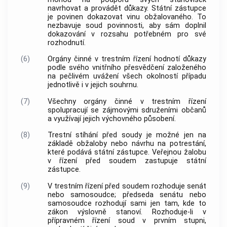
navrhovat a provádět důkazy. Státní zástupce
je povinen dokazovat vinu obžalovaného. To
nezbavuje soud povinnosti, aby sám doplnil
dokazování v rozsahu potřebném pro své
rozhodnutí.
(6)
Orgány činné v trestním řízení hodnotí důkazy
podle svého vnitřního přesvědčení založeného
na pečlivém uvážení všech okolností případu
jednotlivě i v jejich souhrnu.
(7)
Všechny
orgány činné v trestním řízení
spolupracují se zájmovými sdruženími občanů
a využívají jejich výchovného působení.
(8)
Trestní stíhání před soudy je možné jen na
základě obžaloby nebo návrhu na potrestání,
které podává státní zástupce. Veřejnou žalobu
v řízení před soudem zastupuje státní
zástupce.
(9)
V
trestním řízení
před soudem rozhoduje senát
nebo samosoudce; předseda senátu nebo
samosoudce rozhodují sami jen tam, kde to
zákon výslovně stanoví. Rozhoduje-li v
přípravném řízení soud v prvním stupni,