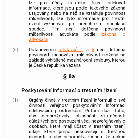
lze pro účely
trestního řízení
sdělovat
informace, které jsou podle takového zákona
utajovány, nebo na něž se vztahuje povinnost
mlčenlivosti, lze tyto informace pro
trestní
řízení
vyžadovat po předchozím souhlasu
soudce. Tím není dotčena povinnost
mlčenlivosti
advokáta
podle
zákona o
advokacii
.
(6)
Ustanovením
odstavců 1
a
5
není dotčena
povinnost zachovávat mlčenlivost uložená na
základě vyhlášené mezinárodní smlouvy, kterou
je Česká republika vázána.
§ 8a
Poskytování informací o trestním řízení
(1)
Orgány činné v trestním řízení
informují o své
činnosti veřejnost poskytováním informací
sdělovacím prostředkům. Přitom dbají toho,
aby neohrožovaly objasnění skutečností
důležitých pro posouzení věci, nezveřejňovaly o
osobách, které mají účast v
trestním řízení
,
údaje, které přímo nesouvisejí s trestnou
činností, a aby neporušily zásadu, že dokud