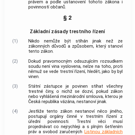
právem a podle ustanovení tohoto zákona i
povinností občanů.
§ 2
Základní zásady trestního řízení
(1)
Nikdo nemůže být stíhán jinak než ze
zákonných důvodů a způsobem, který stanoví
tento zákon.
(2)
Dokud pravomocným odsuzujícím rozsudkem
soudu není vina vyslovena, nelze na toho, proti
němuž se vede trestní řízení, hledět, jako by byl
vinen.
(3)
Státní zástupce je povinen stíhat všechny
trestné činy
, o nichž se dozví, pokud zákon
nebo vyhlášená mezinárodní smlouva, kterou je
Česká republika vázána, nestanoví jinak.
(4)
Jestliže tento zákon nestanoví něco jiného,
postupují
orgány činné v trestním řízení
z
úřední povinnosti. Trestní věci musí
projednávat co nejrychleji a s plným šetřením
práv a svobod zaručených
Listinou základních