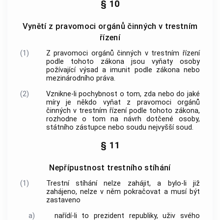
§ 10
Vynětí z pravomoci orgánů činných v trestním
řízení
(1)
Z pravomoci
orgánů činných v trestním řízení
podle tohoto zákona jsou vyňaty osoby
požívající výsad a imunit podle zákona nebo
mezinárodního práva.
(2)
Vznikne-li pochybnost o tom, zda nebo do jaké
míry je někdo vyňat z pravomoci
orgánů
činných v trestním řízení
podle tohoto zákona,
rozhodne o tom na návrh dotčené osoby,
státního zástupce nebo soudu nejvyšší soud.
§ 11
Nepřípustnost trestního stíhání
(1)
Trestní stíhání nelze zahájit, a bylo-li již
zahájeno, nelze v něm pokračovat a musí být
zastaveno
a)
nařídí-li to prezident republiky, uživ svého