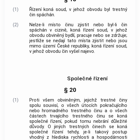
(1)
Řízení koná soud, v jehož obvodu byl
trestný
čin
spáchán.
(2)
Nelze-li místo činu zjistit nebo byl-li čin
spáchán v cizině, koná řízení soud, v jehož
obvodu obviněný bydlí, pracuje nebo se zdržuje;
jestliže se nedají tato místa zjistit nebo jsou
mimo území České republiky, koná řízení soud,
v jehož obvodu čin vyšel najevo.
Společné řízení
§ 20
(1)
Proti všem obviněným, jejichž
trestné činy
spolu souvisí, o všech útocích pokračujícího
nebo hromadného
trestného činu
a o všech
částech trvajícího
trestného činu
se koná
společné řízení, pokud tomu nebrání důležité
důvody. O jiných
trestných činech
se koná
společné řízení tehdy, je-li takový postup
vhodný z hlediska rychlosti a hospodárnosti