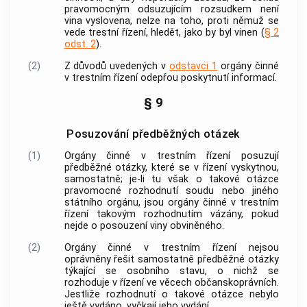
pravomocným odsuzujícím rozsudkem není
vina vyslovena, nelze na toho, proti němuž se
vede
trestní řízení
, hledět, jako by byl vinen (
§ 2
odst. 2
).
(2)
Z důvodů uvedených v
odstavci 1
orgány činné
v trestním řízení
odepřou poskytnutí informací.
§ 9
Posuzování předběžných otázek
(1)
Orgány činné v trestním řízení
posuzují
předběžné otázky, které se v řízení vyskytnou,
samostatně; je-li tu však o takové otázce
pravomocné rozhodnutí soudu nebo jiného
státního orgánu, jsou
orgány činné v trestním
řízení
takovým rozhodnutím vázány, pokud
nejde o posouzení viny obviněného.
(2)
Orgány činné v trestním řízení
nejsou
oprávněny řešit samostatně předběžné otázky
týkající se osobního stavu, o nichž se
rozhoduje v řízení ve věcech občanskoprávních.
Jestliže rozhodnutí o takové otázce nebylo
ještě vydáno, vyčkají jeho vydání.