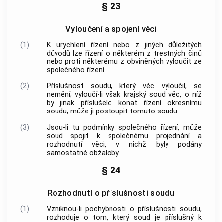
§ 23
Vyloučení a spojení věci
(1)
K urychlení řízení nebo z jiných důležitých
důvodů lze řízení o některém z
trestných činů
nebo proti některému z obviněných vyloučit ze
společného řízení.
(2)
Příslušnost soudu, který věc vyloučil, se
nemění; vyloučí-li však krajský soud věc, o níž
by jinak příslušelo konat řízení okresnímu
soudu, může ji postoupit tomuto soudu.
(3)
Jsou-li tu podmínky společného řízení, může
soud spojit k společnému projednání a
rozhodnutí věci, v nichž byly podány
samostatné obžaloby.
§ 24
Rozhodnutí o příslušnosti soudu
(1)
Vzniknou-li pochybnosti o příslušnosti soudu,
rozhoduje o tom, který soud je příslušný k