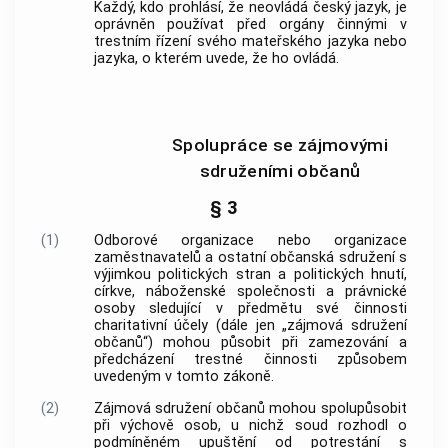
Každý, kdo prohlásí, že neovládá český jazyk, je
oprávněn používat před
orgány činnými v
trestním řízení
svého mateřského jazyka nebo
jazyka, o kterém uvede, že ho ovládá.
Spolupráce se zájmovými
sdruženími občanů
§ 3
(1)
Odborové organizace nebo organizace
zaměstnavatelů a ostatní občanská sdružení s
výjimkou politických
stran
a politických hnutí,
církve, náboženské společnosti a právnické
osoby sledující v předmětu své činnosti
charitativní účely (dále jen „zájmová sdružení
občanů“) mohou působit při zamezování a
předcházení trestné činnosti způsobem
uvedeným v tomto zákoně.
(2)
Zájmová sdružení občanů mohou spolupůsobit
při výchově osob, u nichž soud rozhodl o
podmíněném upuštění od potrestání s