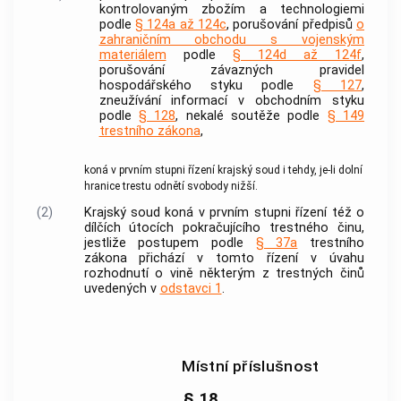
kontrolovaným zbožím a technologiemi
podle
§ 124a až 124c
, porušování předpisů
o
zahraničním obchodu s vojenským
materiálem
podle
§ 124d až 124f
,
porušování závazných pravidel
hospodářského styku podle
§ 127
,
zneužívání informací v obchodním styku
podle
§ 128
,
nekalé soutěže
podle
§ 149
trestního zákona
,
koná v prvním stupni řízení krajský soud i tehdy, je-li dolní
hranice trestu odnětí svobody nižší.
(2)
Krajský soud koná v prvním stupni řízení též o
dílčích útocích pokračujícího
trestného činu
,
jestliže postupem podle
§ 37a
trestního
zákona přichází v tomto řízení v úvahu
rozhodnutí o vině některým z
trestných činů
uvedených v
odstavci 1
.
Místní příslušnost
§ 18