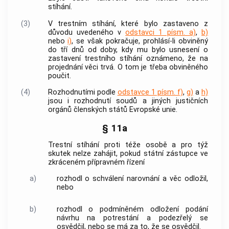
stíhání.
(3)
V trestním stíhání, které bylo zastaveno z
důvodu uvedeného v
odstavci 1 písm. a)
,
b)
nebo
i)
, se však pokračuje, prohlásí-li obviněný
do tří dnů od doby, kdy mu bylo usnesení o
zastavení trestního stíhání oznámeno, že na
projednání věci trvá. O tom je třeba obviněného
poučit.
(4)
Rozhodnutími podle
odstavce 1 písm. f)
,
g)
a
h)
jsou i rozhodnutí soudů a jiných justičních
orgánů členských států Evropské unie.
§ 11a
Trestní stíhání proti téže osobě a pro týž
skutek nelze zahájit, pokud státní zástupce ve
zkráceném přípravném řízení
a)
rozhodl o schválení narovnání a věc odložil,
nebo
b)
rozhodl o podmíněném odložení podání
návrhu na potrestání a podezřelý se
osvědčil, nebo se má za to, že se osvědčil.