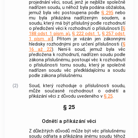
projednání věci, soud, jenž je nejblíže společně
nadřízen soudu, u něhož byla podána obžaloba,
jemuž byla věc postoupena podle
§ 295
nebo
mu byla přikázána nadřízeným soudem, a
soudu, který má být příslušný podle rozhodnutí
o předložení věci k rozhodnutí o příslušnosti [
§
188 odst. 1 písm. a)
,
§ 222 odst. 1
,
§ 257 odst.
1 písm. a)
]. Přitom je vázán jen zákonnými
hledisky rozhodnými pro určení příslušnosti (
§
16 až 22
). Není-li soud, jemuž byla věc
předložena k rozhodnutí, nadřízen soudu podle
zákona příslušnému, postoupí věc k rozhodnutí
o příslušnosti tomu soudu, který je společně
nadřízen soudu věc předkládajícímu a soudu
podle zákona příslušnému.
(2)
Soud, který rozhoduje o příslušnosti soudu,
může současně rozhodnout o odnětí a
přikázání věci z důvodu uvedeného v
§ 25
.
§ 25
Odnětí a přikázání věci
Z důležitých důvodů může být věc příslušnému
soudu odňata a přikázána jinému soudu téhož