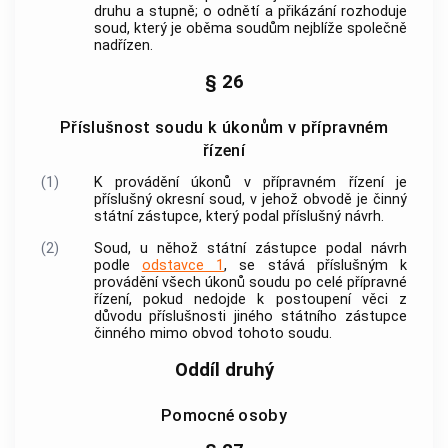
druhu a stupně; o odnětí a přikázání rozhoduje
soud, který je oběma soudům nejblíže společně
nadřízen.
§ 26
Příslušnost soudu k úkonům v přípravném
řízení
(1)
K provádění úkonů v přípravném řízení je
příslušný okresní soud, v jehož obvodě je činný
státní zástupce, který podal příslušný návrh.
(2)
Soud, u něhož státní zástupce podal návrh
podle
odstavce 1
, se stává příslušným k
provádění všech úkonů soudu po celé přípravné
řízení, pokud nedojde k postoupení věci z
důvodu příslušnosti jiného státního zástupce
činného mimo obvod tohoto soudu.
Oddíl druhý
Pomocné osoby