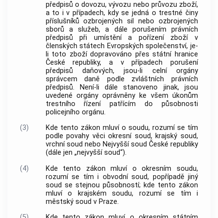
předpisů o dovozu, vývozu nebo průvozu zboží,
a to i v případech, kdy se jedná o
trestné činy
příslušníků ozbrojených sil nebo ozbrojených
sborů a služeb, a dále porušením právních
předpisů při umístění a pořízení zboží v
členských státech Evropských společenství, je-
li toto zboží dopravováno přes státní hranice
České republiky, a v případech porušení
předpisů daňových, jsou-li celní orgány
správcem daně podle zvláštních právních
předpisů. Není-li dále stanoveno jinak, jsou
uvedené orgány oprávněny ke všem úkonům
trestního řízení
patřícím do působnosti
policejního orgánu
.
(3)
Kde tento zákon mluví o soudu, rozumí se tím
podle povahy věci okresní soud, krajský soud,
vrchní soud nebo Nejvyšší soud České republiky
(dále jen „nejvyšší soud“).
(4)
Kde tento zákon mluví o okresním soudu,
rozumí se tím i obvodní soud, popřípadě jiný
soud se stejnou působností; kde tento zákon
mluví o krajském soudu, rozumí se tím i
městský soud v Praze.
(5)
Kde tento zákon mluví o okresním státním