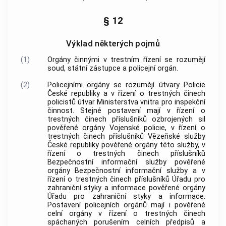
§ 12
Výklad některých pojmů
(1)
Orgány činnými v
trestním řízení
se rozumějí
soud, státní zástupce a policejní orgán.
(2)
Policejními orgány
se rozumějí útvary Policie
České republiky a v řízení o
trestných činech
policistů útvar Ministerstva vnitra pro inspekční
činnost. Stejné postavení mají v řízení o
trestných činech
příslušníků ozbrojených sil
pověřené orgány Vojenské policie, v řízení o
trestných činech
příslušníků
Vězeňské služby
České republiky pověřené orgány této služby, v
řízení o
trestných činech
příslušníků
Bezpečnostní informační služby pověřené
orgány Bezpečnostní informační služby a v
řízení o
trestných činech
příslušníků Úřadu pro
zahraniční styky a informace pověřené orgány
Úřadu pro zahraniční styky a informace.
Postavení
policejních orgánů
mají i pověřené
celní orgány v řízení o
trestných činech
spáchaných porušením celních předpisů a