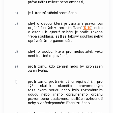
práva udílet milost nebo amnestii,
b)
je-li trestní stíhání promlčeno,
c)
jde-li o osobu, která je vyňata z pravomoci
orgánů činných v trestním řízení
(
§ 10
), nebo
o osobu, k jejímuž stíhání je podle zákona
třeba souhlasu, jestliže takový souhlas nebyl
oprávněným orgánem dán,
d)
jde-li o osobu, která pro nedostatek věku
není trestně odpovědná,
e)
proti tomu, kdo zemřel nebo byl prohlášen
za mrtvého,
f)
proti tomu, proti němuž dřívější stíhání pro
týž skutek skončilo pravomocným
rozsudkem soudu nebo bylo rozhodnutím
soudu nebo jiného oprávněného orgánu
pravomocně zastaveno, jestliže rozhodnutí
nebylo v předepsaném řízení zrušeno,