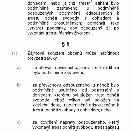
dohledem, nebo jejichž trestní stíhání bylo
podmíněně zastaveno, u podmíněně
odsouzených, podmíněně odsouzených k
trestu odnětí svobody s dohledem a
podmíněně propuštěných; pomáhají také
vytvářet podmínky, aby odsouzený žil po
vykonání trestu řádným životem.
§ 6
(1)
Zájmové sdružení občanů může nabídnout
převzetí záruky
a)
za chování obviněného, jehož trestní stíhání
bylo podmíněně zastaveno,
b)
za převýchovu odsouzeného, u něhož bylo
podmíněně upuštěno od potrestání s
dohledem, kterému byl uložen trest odnětí
svobody, jehož výkon byl odložen na
zkušební dobu, u podmíněně odsouzeného k
trestu odnětí svobody s dohledem, nebo
c)
za dovršení nápravy odsouzeného, který
vykonává trest odnětí svobody, trest zákazu