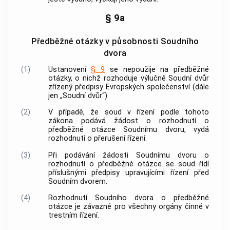
§ 9a
Předběžné otázky v působnosti Soudního
dvora
(1)
Ustanovení
§ 9
se nepoužije na předběžné
otázky, o nichž rozhoduje výlučně Soudní dvůr
zřízený předpisy Evropských společenství (dále
jen „Soudní dvůr“).
(2)
V případě, že soud v řízení podle tohoto
zákona podává žádost o rozhodnutí o
předběžné otázce Soudnímu dvoru, vydá
rozhodnutí o přerušení řízení.
(3)
Při podávání žádosti Soudnímu dvoru o
rozhodnutí o předběžné otázce se soud řídí
příslušnými předpisy upravujícími řízení před
Soudním dvorem.
(4)
Rozhodnutí Soudního dvora o předběžné
otázce je závazné pro všechny
orgány činné v
trestním řízení
.