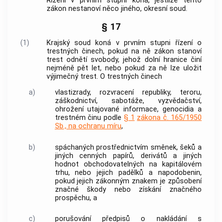
Řízení v prvním stupni koná, jestliže tento
zákon nestanoví něco jiného, okresní soud.
§ 17
(1)
Krajský soud koná v prvním stupni řízení o
trestných činech
, pokud na ně zákon stanoví
trest odnětí svobody, jehož dolní hranice činí
nejméně pět let, nebo pokud za ně lze uložit
výjimečný trest. O
trestných činech
a)
vlastizrady, rozvracení republiky, teroru,
záškodnictví, sabotáže, vyzvědačství,
ohrožení utajované informace, genocidia a
trestném činu
podle
§ 1
zákona č. 165/1950
Sb., na ochranu míru
,
b)
spáchaných prostřednictvím směnek, šeků a
jiných
cenných papírů
, derivátů a jiných
hodnot obchodovatelných na kapitálovém
trhu, nebo jejich padělků a napodobenin,
pokud jejich zákonným znakem je způsobení
značné škody nebo získání značného
prospěchu, a
c)
porušování předpisů o nakládání s