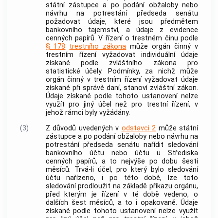
státní zástupce a po podání obžaloby nebo
návrhu na potrestání předseda senátu
požadovat údaje, které jsou předmětem
bankovního tajemství, a údaje z evidence
cenných papírů
. V řízení o
trestném činu
podle
§ 178
trestního zákona
může orgán činný v
trestním řízení vyžadovat individuální údaje
získané podle zvláštního zákona pro
statistické účely. Podmínky, za nichž může
orgán činný v trestním řízení
vyžadovat údaje
získané při správě daní, stanoví zvláštní zákon.
Údaje získané podle tohoto ustanovení nelze
využít pro jiný účel než pro
trestní řízení
, v
jehož rámci byly vyžádány.
(3)
Z důvodů uvedených v
odstavci 2
může státní
zástupce a po podání obžaloby nebo návrhu na
potrestání předseda senátu nařídit sledování
bankovního účtu nebo účtu u Střediska
cenných papírů
, a to nejvýše po dobu šesti
měsíců. Trvá-li účel, pro který bylo sledování
účtu nařízeno, i po této době, lze toto
sledování prodloužit na základě příkazu orgánu,
před kterým je řízení v té době vedeno, o
dalších šest měsíců, a to i opakovaně. Údaje
získané podle tohoto ustanovení nelze využít