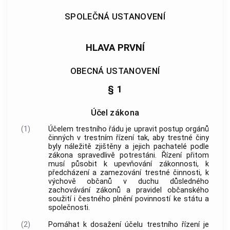
SPOLEČNÁ USTANOVENÍ
HLAVA PRVNÍ
OBECNÁ USTANOVENÍ
§ 1
Účel zákona
(1)
Účelem trestního řádu je upravit postup
orgánů
činných v trestním řízení
tak, aby
trestné činy
byly náležitě zjištěny a jejich pachatelé podle
zákona spravedlivě potrestáni. Řízení přitom
musí působit k upevňování zákonnosti, k
předcházení a zamezování trestné činnosti, k
výchově občanů v duchu důsledného
zachovávání zákonů a pravidel občanského
soužití i čestného plnění povinností ke státu a
společnosti.
(2)
Pomáhat k dosažení účelu
trestního řízení
je