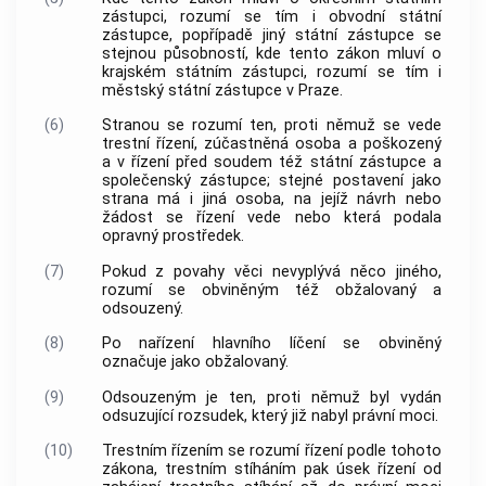
zástupci, rozumí se tím i obvodní státní
zástupce, popřípadě jiný státní zástupce se
stejnou působností, kde tento zákon mluví o
krajském státním zástupci, rozumí se tím i
městský státní zástupce v Praze.
(6)
Stranou
se rozumí ten, proti němuž se vede
trestní řízení
, zúčastněná osoba a poškozený
a v řízení před soudem též státní zástupce a
společenský zástupce; stejné postavení jako
strana
má i jiná osoba, na jejíž návrh nebo
žádost se řízení vede nebo která podala
opravný prostředek.
(7)
Pokud z povahy věci nevyplývá něco jiného,
rozumí se obviněným též obžalovaný a
odsouzený.
(8)
Po nařízení hlavního líčení se obviněný
označuje jako obžalovaný.
(9)
Odsouzeným je ten, proti němuž byl vydán
odsuzující rozsudek, který již nabyl právní moci.
(10)
Trestním řízením
se rozumí řízení podle tohoto
zákona, trestním stíháním pak úsek řízení od