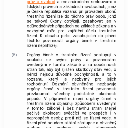
práv a svobod
a mezinárodními smlouvami o
lidských právech a základních svobodách, jimiž
je Česká republika vázána; při provádění úkonů
trestního řízení
lze do těchto práv osob, jichž
se takové úkony dotýkají, zasahovat jen v
odůvodněných případech na základě zákona a v
nezbytné míře pro zajištění účelu
trestního
řízení
. K obsahu petic zasahujících do plnění
těchto povinností
orgány činné v trestním
řízení
nepřihlížejí.
(5)
Orgány činné v trestním řízení
postupují v
souladu se svými právy a povinnostmi
uvedenými v tomto zákoně a za součinnosti
stran
tak, aby byl zjištěn skutkový stav věci, o
němž nejsou důvodné pochybnosti, a to v
rozsahu, který je nezbytný pro jejich
rozhodnutí. Doznání obviněného nezbavuje
orgány činné v trestním řízení
povinnosti
přezkoumat všechny podstatné okolnosti
případu. V přípravném řízení
orgány činné v
trestním řízení
objasňují způsobem uvedeným
v tomto zákoně i bez návrhu
stran
stejně
pečlivě okolnosti svědčící ve prospěch i v
neprospěch osoby, proti níž se řízení vede. V
řízení před soudem státní zástupce a obviněný
mohou na podporu svých stanovisek