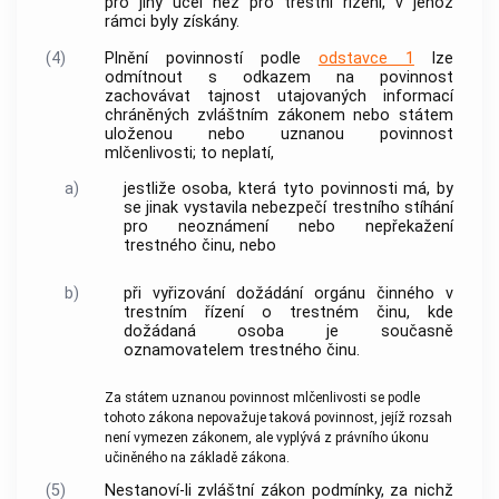
pro jiný účel než pro
trestní řízení
, v jehož
rámci byly získány.
(4)
Plnění povinností podle
odstavce 1
lze
odmítnout s odkazem na povinnost
zachovávat tajnost utajovaných informací
chráněných zvláštním zákonem nebo státem
uloženou nebo uznanou povinnost
mlčenlivosti; to neplatí,
a)
jestliže osoba, která tyto povinnosti má, by
se jinak vystavila nebezpečí trestního stíhání
pro neoznámení nebo nepřekažení
trestného činu
, nebo
b)
při vyřizování dožádání
orgánu činného v
trestním řízení
o
trestném činu
, kde
dožádaná osoba je současně
oznamovatelem
trestného činu
.
Za státem uznanou povinnost mlčenlivosti se podle
tohoto zákona nepovažuje taková povinnost, jejíž rozsah
není vymezen zákonem, ale vyplývá z právního úkonu
učiněného na základě zákona.
(5)
Nestanoví-li zvláštní zákon podmínky, za nichž