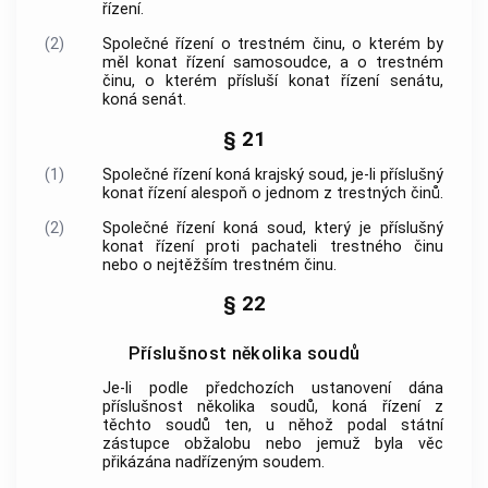
řízení.
(2)
Společné řízení o
trestném činu
, o kterém by
měl konat řízení samosoudce, a o
trestném
činu
, o kterém přísluší konat řízení senátu,
koná senát.
§ 21
(1)
Společné řízení koná krajský soud, je-li příslušný
konat řízení alespoň o jednom z
trestných činů
.
(2)
Společné řízení koná soud, který je příslušný
konat řízení proti pachateli
trestného činu
nebo o nejtěžším
trestném činu
.
§ 22
Příslušnost několika soudů
Je-li podle předchozích ustanovení dána
příslušnost několika soudů, koná řízení z
těchto soudů ten, u něhož podal státní
zástupce obžalobu nebo jemuž byla věc
přikázána nadřízeným soudem.