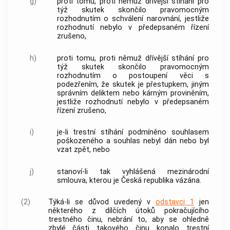
g)
proti tomu, proti němuž dřívější stíhání pro
týž skutek skončilo pravomocným
rozhodnutím o schválení narovnání, jestliže
rozhodnutí nebylo v předepsaném řízení
zrušeno,
h)
proti tomu, proti němuž dřívější stíhání pro
týž skutek skončilo pravomocným
rozhodnutím o postoupení věci s
podezřením, že skutek je
přestupkem
, jiným
správním deliktem nebo kárným proviněním,
jestliže rozhodnutí nebylo v předepsaném
řízení zrušeno,
i)
je-li trestní stíhání podmíněno souhlasem
poškozeného a souhlas nebyl dán nebo byl
vzat zpět, nebo
j)
stanoví-li tak vyhlášená mezinárodní
smlouva, kterou je Česká republika vázána.
(2)
Týká-li se důvod uvedený v
odstavci 1
jen
některého z dílčích útoků pokračujícího
trestného činu
, nebrání to, aby se ohledně
zbylé části takového činu konalo trestní