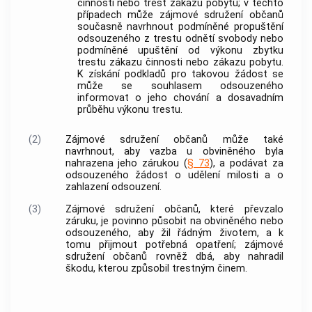
činnosti nebo trest zákazu pobytu; v těchto
případech může zájmové sdružení občanů
současně navrhnout podmíněné propuštění
odsouzeného z trestu odnětí svobody nebo
podmíněné upuštění od výkonu zbytku
trestu zákazu činnosti nebo zákazu pobytu.
K získání podkladů pro takovou žádost se
může se souhlasem odsouzeného
informovat o jeho chování a dosavadním
průběhu výkonu trestu.
(2)
Zájmové sdružení občanů může také
navrhnout, aby vazba u obviněného byla
nahrazena jeho zárukou (
§ 73
), a podávat za
odsouzeného žádost o udělení milosti a o
zahlazení odsouzení.
(3)
Zájmové sdružení občanů, které převzalo
záruku, je povinno působit na obviněného nebo
odsouzeného, aby žil řádným životem, a k
tomu přijmout potřebná opatření; zájmové
sdružení občanů rovněž dbá, aby nahradil
škodu, kterou způsobil
trestným činem
.