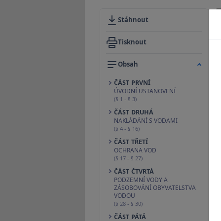
Stáhnout
Tisknout
Obsah
ČÁST PRVNÍ
ÚVODNÍ USTANOVENÍ
(§ 1 - § 3)
ČÁST DRUHÁ
NAKLÁDÁNÍ S VODAMI
(§ 4 - § 16)
ČÁST TŘETÍ
OCHRANA VOD
(§ 17 - § 27)
ČÁST ČTVRTÁ
PODZEMNÍ VODY A
ZÁSOBOVÁNÍ OBYVATELSTVA
VODOU
(§ 28 - § 30)
ČÁST PÁTÁ