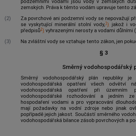
podzemními vodami jsou vody v zemských duti
zemských. Práva k těmto vodám upravuje tento zá
(2)
Za povrchové ani podzemní vody se nepovažují pří
1
se vyskytující minerální stolní vody,
)
jakož i vo
2
předpisů
)
vyhrazenými nerosty a vodami důlními (d
(3)
Na zvláštní vody se vztahuje tento zákon, jen poku
§ 3
Směrný vodohospodářský p
Směrný vodohospodářský plán republiky je
vodohospodářská opatření všech odvětví ná
vodohospodářská opatření při
územním pl
vodohospodářské rozhodování a jedním ze
hospodaření vodami a pro vypracování dlouhodo
mají požadavky na vodní zdroje nebo jinak ovl
popřípadě jejich jakost. Součástí směrného vodoh
vodohospodářská bilance zásob povrchových a podz