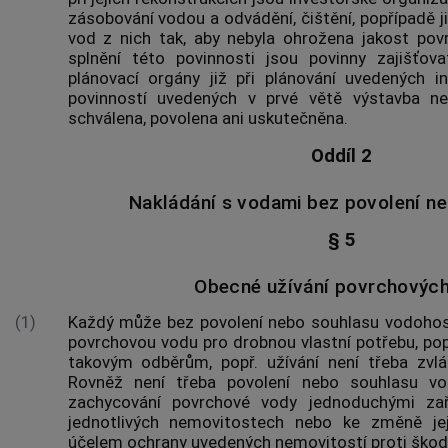
zásobování vodou a odvádění, čištění, popřípadě 
vod z nich tak, aby nebyla ohrožena jakost po
splnění této povinnosti jsou povinny zajišťov
plánovací orgány již při plánování uvedených in
povinností uvedených v prvé větě výstavba n
schválena, povolena ani uskutečněna.
Oddíl 2
Nakládání s vodami bez povolení n
§ 5
Obecné užívání povrchovýc
(1)
Každý může bez povolení nebo souhlasu vodoho
povrchovou vodu pro drobnou vlastní potřebu, popří
takovým odběrům, popř. užívání není třeba zvlá
Rovněž není třeba povolení nebo souhlasu v
zachycování povrchové vody jednoduchými zař
jednotlivých
nemovitostech
nebo ke změně jej
účelem ochrany uvedených
nemovitostí
proti škod