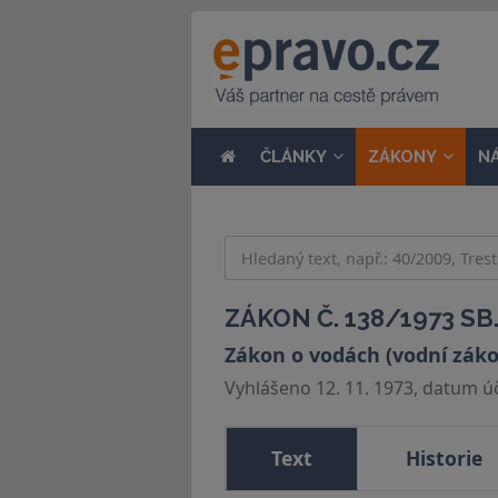
ČLÁNKY
ZÁKONY
N
ZÁKON Č. 138/1973 SB
Zákon o vodách (vodní zák
Vyhlášeno 12. 11. 1973, datum úči
Text
Historie