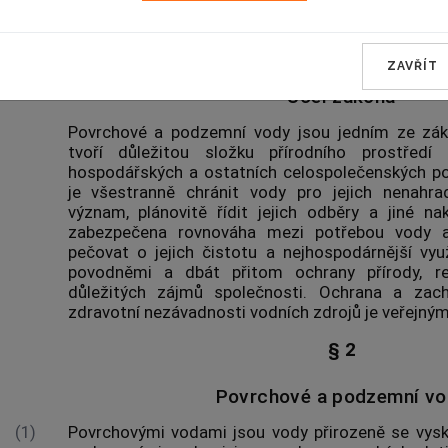
ÚVODNÍ USTANOVENÍ
§ 1
ZAVŘÍT
Účel zákona
Povrchové a podzemní vody jsou jedním ze zákl
tvoří důležitou složku přírodního prostředí
hospodářských a ostatních celospolečenských p
je všestranně chránit vody pro jejich nenahra
význam, plánovitě řídit jejich odběry a jiné na
zabezpečena rovnováha mezi potřebou vody a 
pečovat o jejich čistotu a nejhospodárnější využ
povodněmi a dbát přitom ochrany přírody, re
důležitých zájmů společnosti. Ochrana a zach
zdravotní nezávadnosti vodních zdrojů je veřejný
§ 2
Povrchové a podzemní vo
(1)
Povrchovými vodami jsou vody přirozeně se vysk