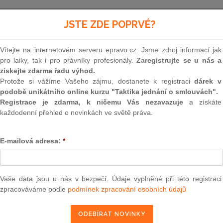
Minulé neúčinné znění
od 1. 1. 1999 - 31. 12. 2001
JSTE ZDE POPRVÉ?
Vítejte na internetovém serveru epravo.cz. Jsme zdroj informací jak
138
pro laiky, tak i pro právníky profesionály.
Zaregistrujte se u nás a
získejte zdarma řadu výhod.
ZÁKON
Protože si vážíme Vašeho zájmu, dostanete k registraci
dárek v
podobě unikátního online kurzu "Taktika jednání o smlouvách".
ze dne 31. října 1973
Registrace je zdarma, k ničemu Vás nezavazuje
a získáte
každodenní přehled o novinkách ve světě práva.
o vodách (vodní zákon)
E-mailová adresa:
*
Federální shromáždění Československé socialist
usneslo na tomto zákoně:
Vaše data jsou u nás v bezpečí. Údaje vyplněné při této registraci
zpracováváme podle
podmínek zpracování osobních údajů
ČÁST PRVNÍ