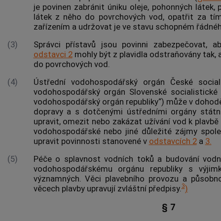
je povinen zabránit úniku oleje, pohonných látek, 
látek z něho do povrchových vod, opatřit za tí
zařízením a udržovat je ve stavu schopném řádné
(3)
Správci přístavů jsou povinni zabezpečovat, a
odstavci 2
mohly být z plavidla odstraňovány tak, ab
do povrchových vod.
(4)
Ústřední vodohospodářský orgán České sociali
vodohospodářský orgán Slovenské socialistické r
vodohospodářský orgán republiky“) může v dohod
dopravy a s dotčenými ústředními orgány státní
upravit, omezit nebo zakázat užívání vod k plavbě a 
vodohospodářské nebo jiné důležité zájmy spole
upravit povinnosti stanovené v
odstavcích 2
a
3.
(5)
Péče o splavnost vodních toků a budování vodní
vodohospodářskému orgánu republiky s výjim
významných. Věci plavebního provozu a působno
3
věcech plavby upravují zvláštní předpisy.
)
§ 7