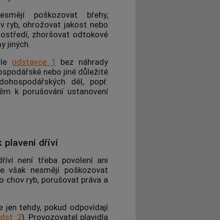
mějí poškozovat břehy,
ov ryb, ohrožovat jakost nebo
rostředí, zhoršovat odtokové
 jiných.
dle
odstavce 1
bez náhrady
hospodářské nebo jiné důležité
ohospodářských děl, popř.
 něm k porušování ustanovení
 plavení dříví
říví není třeba povolení ani
e však nesmějí poškozovat
ro chov ryb, porušovat práva a
 jen tehdy, pokud odpovídají
dst. 2
). Provozovatel plavidla