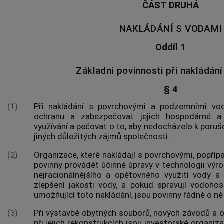
ČÁST DRUHÁ
NAKLÁDÁNÍ S VODAMI
Oddíl 1
Základní povinnosti při nakládán
§ 4
(1)
Při nakládání s povrchovými a podzemními vod
ochranu a zabezpečovat jejich hospodárné a
využívání a pečovat o to, aby nedocházelo k poru
jiných důležitých zájmů společnosti.
(2)
Organizace, které nakládají s povrchovými, popří
povinny provádět účinné úpravy v technologii výr
nejracionálnějšího a opětovného využití vody a
zlepšení jakosti vody, a pokud spravují vodohos
umožňující toto nakládání, jsou povinny řádně o ně
(3)
Při výstavbě obytných souborů, nových závodů a o
při jejich rekonstrukcích jsou investorské organiza