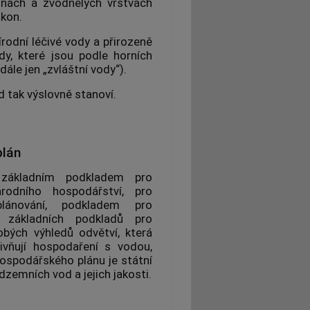
nách a zvodnělých vrstvách
kon.
rodní léčivé vody a přirozeně
dy, které jsou podle horních
ále jen „zvláštní vody“).
d tak výslovně stanoví.
lán
 základním podkladem pro
rodního hospodářství, pro
ánování
, podkladem pro
 základních podkladů pro
bých výhledů odvětví, která
ivňují hospodaření s vodou,
ospodářského plánu je státní
emních vod a jejich jakosti.