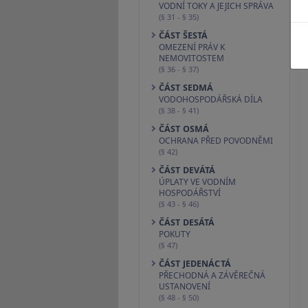
VODNÍ TOKY A JEJICH SPRÁVA
(§ 31 - § 35)
ČÁST ŠESTÁ
OMEZENÍ PRÁV K
NEMOVITOSTEM
(§ 36 - § 37)
ČÁST SEDMÁ
VODOHOSPODÁŘSKÁ DÍLA
(§ 38 - § 41)
ČÁST OSMÁ
OCHRANA PŘED POVODNĚMI
(§ 42)
ČÁST DEVÁTÁ
ÚPLATY VE VODNÍM
HOSPODÁŘSTVÍ
(§ 43 - § 46)
ČÁST DESÁTÁ
POKUTY
(§ 47)
ČÁST JEDENÁCTÁ
PŘECHODNÁ A ZÁVĚREČNÁ
USTANOVENÍ
(§ 48 - § 50)