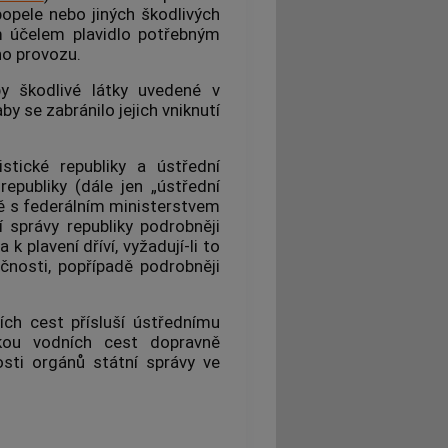
popele nebo jiných škodlivých
m účelem plavidlo potřebným
ho provozu.
by škodlivé látky uvedené v
y se zabránilo jejich vniknutí
stické republiky a ústřední
epubliky (dále jen „ústřední
ě s federálním ministerstvem
 správy republiky podrobněji
k plavení dříví, vyžadují-li to
čnosti, popřípadě podrobněji
ch cest přísluší ústřednímu
kou vodních cest dopravně
sti orgánů státní správy ve