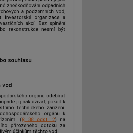
jiné zneškodňování odpadních
vrchových a podzemních vod;
at investorské organizace a
vestičních akcí. Bez splnění
ebo rekonstrukce nesmí být
ebo souhlasu
h vod
spodářského orgánu odebírat
padě ji jinak užívat, pokud k
štního technického zařízení.
odohospodářského orgánu k
ízeními (
§ 38 odst. 2
) na
ího přirozeného odtoku za
livým účinkům těchto vod.