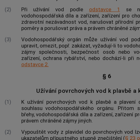
(2)
Při užívání vod podle
odstavce 1
se nes
vodohospodářská díla a zařízení, zařízení pro ch
zdravotní nezávadnost vod, narušovat přírodní p
poměry a porušovat práva a právem chráněné zájmy
(3)
Vodohospodářský orgán může užívání vod po
upravit, omezit, popř. zakázat, vyžadují-li to vodo
zájmy společnosti, bezpečnost osob nebo vod
zařízení, ochrana rybářství, nebo dochází-li při
odstavce 2.
§ 6
Užívání povrchových vod k plavbě a k
(1)
K užívání povrchových vod k plavbě a plavení d
souhlasu vodohospodářského orgánu. Přitom s
břehy, vodohospodářská díla a zařízení, zařízení p
právem chráněné zájmy jiných.
(2)
Vypouštět vody z plavidel do povrchových vod lze
ukazatelům přípustného stupně znečištění (
§ 23 o