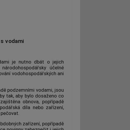
í s vodami
ami je nutno dbát o jejich
 národohospodářsky účelné
šování vodohospodářských ani
padě podzemními vodami, jsou
oby tak, aby bylo dosaženo co
 zajištěna obnova, popřípadě
podářská díla nebo zařízení,
 pečovat.
bdobných zařízení, popřípadě
ce povinny zabezpečit i jejich