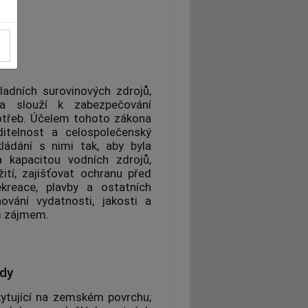
adních surovinových zdrojů,
 a slouží k zabezpečování
otřeb. Účelem tohoto zákona
ditelnost a celospolečenský
kládání s nimi tak, aby byla
kapacitou vodních zdrojů,
ití, zajišťovat ochranu před
kreace, plavby a ostatních
ování vydatnosti, jakosti a
m zájmem.
dy
ytující na zemském povrchu;