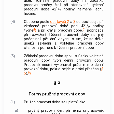
úsek volitelné pracovní doby na začátku
pracovní směny činil při stanovené týdenní
1
pracovní době 42
/
hodiny nejméně jednu
2
hodinu.
(4)
Obdobně podle
odstavců 2
a
3
se postupuje při
1
zkrácené pracovní době pod 42
/
hodiny
2
4
5
týdně
)
a při kratší pracovní době,
)
popřípadě
při rozvržení týdenní pracovní doby na jiný
počet než pět dnů v týdnu s tím, že se délka
úseků základní a volitelné pracovní doby
stanoví v poměru k týdenní pracovní době.
(5)
Základní pracovní doba spolu s úseky volitelné
pracovní doby tvoří denní provozní dobu.
Pracovník nesmí vykonávat práci mimo denní
provozní dobu, pokud nejde o práci přesčas (
§
6
5
).
)
§ 3
Formy pružné pracovní doby
(1)
Pružná pracovní doba se uplatní jako
a)
pružný pracovní den, při němž si pracovník