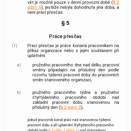
vět je možné pouze v denní provozní době (
§ 2
odst. 5
), jestliže nebyla dohodnuta jiná doba, a
není prací přesčas.
§ 5
Práce přesčas
(1)
Prací přesčas je práce konaná pracovníkem na
příkaz organizace nebo s jejím souhlasem při
uplatnění
a)
pružného pracovního dne nad délku pracovní
směny připadající na příslušný den podle
rozvrhu týdenní pracovní doby do pracovních
směn stanoveného organizací,
b)
pružného pracovního týdne a pružného
čtyřtýdenního pracovního období nad
základní pracovní dobu stanovenou na
příslušný den (
§ 2 odst. 2
),
pokud pracovník konal práci nad stanovenou týdenní
pracovní dobu a při uplatnění čtyřtýdenního pracovního
období podle
§ 3 odst. 1 písm. c)
nad stanovenou