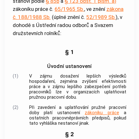
stanoví podle
§ 85b
a
§ 123 odst. 1 písm. a)
zákoníku práce č.
65/1965 Sb.
, ve znění
zákona
č. 188/1988 Sb.
(úplné znění č.
52/1989 Sb.
), v
dohodě s Ústřední radou odborů a Svazem
družstevních rolníků:
§ 1
Úvodní ustanovení
(1)
V zájmu dosažení lepších výsledků
hospodaření, zejména zvýšení efektivnosti
práce a v zájmu lepšího zabezpečení potřeb
pracovníků lze v organizacích uplatňovat
pružnou pracovní dobu.
(2)
Při zavedení a uplatňování pružné pracovní
doby platí ustanovení
zákoníku práce
a
ostatních pracovněprávních předpisů, pokud
tato vyhláška nestanoví jinak.
§ 2