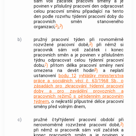
sám volí začátek pracovní směny a je
povinen v příslušný pracovní den odpracovat
celou pracovní směnu připadající na tento
den podle rozvrhu týdenní pracovní doby do
pracovních směn stanoveného
2
3
organizací,
)
,
)
b)
pružný pracovní týden při rovnoměrně
2
rozvržené pracovní době,
)
při němž si
pracovník sám volí začátek i konec
pracovních směn a je povinen v příslušném
týdnu odpracovat celou týdenní pracovní
7
dobu;
)
přitom délka pracovní směny není
8
omezena na devět hodin
)
a neplatí
ustanovení
bodu 12
vyhlášky ministerstva
práce a sociálních věcí č. 63/1968 Sb., o
zásadách pro zkracování týdenní pracovní
doby a pro zavádění provozních a
pracovních režimů s pětidenním pracovním
týdnem
, o nejkratší přípustné délce pracovní
směny před volným dnem,
c)
pružné čtyřtýdenní pracovní období při
3
nerovnoměrně rozvržené pracovní době,
)
při němž si pracovník sám volí začátek a
konec pracovních směn a je povinen v