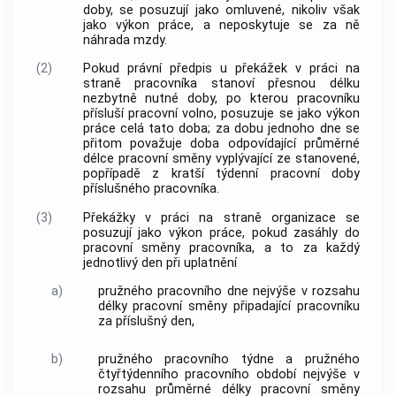
doby, se posuzují jako omluvené, nikoliv však
jako výkon práce, a neposkytuje se za ně
náhrada
mzdy
.
(2)
Pokud právní předpis u překážek v práci na
straně pracovníka stanoví přesnou délku
nezbytně nutné doby, po kterou pracovníku
přísluší pracovní volno, posuzuje se jako výkon
práce celá tato doba; za dobu jednoho dne se
přitom považuje doba odpovídající průměrné
délce pracovní směny vyplývající ze stanovené,
popřípadě z kratší týdenní pracovní doby
příslušného pracovníka.
(3)
Překážky v práci na straně organizace se
posuzují jako výkon práce, pokud zasáhly do
pracovní směny pracovníka, a to za každý
jednotlivý den při uplatnění
a)
pružného pracovního dne nejvýše v rozsahu
délky pracovní směny připadající pracovníku
za příslušný den,
b)
pružného pracovního týdne a pružného
čtyřtýdenního pracovního období nejvýše v
rozsahu průměrné délky pracovní směny