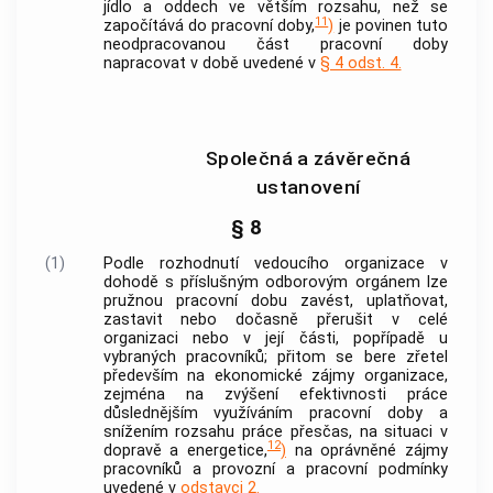
jídlo a oddech ve větším rozsahu, než se
11
započítává do pracovní doby,
)
je povinen tuto
neodpracovanou část pracovní doby
napracovat v době uvedené v
§ 4 odst. 4.
Společná a závěrečná
ustanovení
§ 8
(1)
Podle rozhodnutí vedoucího organizace v
dohodě s příslušným odborovým orgánem lze
pružnou pracovní dobu zavést, uplatňovat,
zastavit nebo dočasně přerušit v celé
organizaci nebo v její části, popřípadě u
vybraných pracovníků; přitom se bere zřetel
především na ekonomické zájmy organizace,
zejména na zvýšení efektivnosti práce
důslednějším využíváním pracovní doby a
snížením rozsahu práce přesčas, na situaci v
12
dopravě a energetice,
)
na oprávněné zájmy
pracovníků a provozní a pracovní podmínky
uvedené v
odstavci 2.