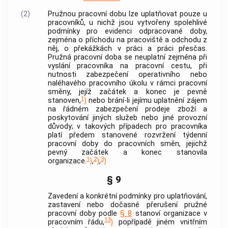
(2)
Pružnou pracovní dobu lze uplatňovat pouze u
pracovníků, u nichž jsou vytvořeny spolehlivé
podmínky pro evidenci odpracované doby,
zejména o příchodu na pracoviště a odchodu z
něj, o překážkách v práci a práci přesčas.
Pružná pracovní doba se neuplatní zejména při
vyslání pracovníka na pracovní cestu, při
nutnosti zabezpečení operativního nebo
naléhavého pracovního úkolu v rámci pracovní
směny, jejíž začátek a konec je pevně
1
stanoven,
)
nebo brání-li jejímu uplatnění zájem
na řádném zabezpečení prodeje zboží a
poskytování jiných služeb nebo jiné provozní
důvody; v takových případech pro pracovníka
platí předem stanovené rozvržení týdenní
pracovní doby do pracovních směn, jejichž
pevný začátek a konec stanovila
1
2
3
organizace.
)
,
)
,
)
§ 9
Zavedení a konkrétní podmínky pro uplatňování,
zastavení nebo dočasné přerušení pružné
pracovní doby podle
§ 8
stanoví organizace v
13
pracovním řádu,
)
popřípadě jiném vnitřním