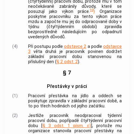
(čtyřtýdenní) pracovní dobu, protože mu v tom
neočekávaně zabránily důvody, které se
10
posuzují jako výkon práce.
)
Organizace
poskytne pracovníku za tento výkon práce
mzdu
a započte mu jej do odpracované doby v
týdnu (čtyřtýdenním období) zpravidla
bezprostředně následujícím po odpadnutí
uvedených důvodů.
(4)
Při postupu podle
odstavce 2
a podle
odstavce
3
věta druhá je pracovník povinen dodržet
základní pracovní dobu stanovenou na
příslušný den (
§ 2 odst. 2
).
§ 7
Přestávky v práci
(1)
Pracovní přestávka na jídlo a oddech se
poskytuje zpravidla v základní pracovní době, a
to po třech hodinách od jejího začátku.
(2)
Jestliže pracovník neodpracoval týdenní
pracovní dobu, popřípadě čtyřtýdenní pracovní
dobu [
§ 3 odst. 1 písm. c)
], protože mu
organizace stanovila pracovní přestávky na