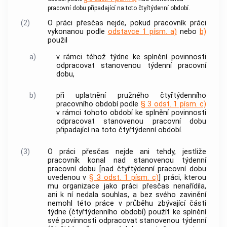
pracovní dobu připadající na toto čtyřtýdenní období.
(2)
O práci přesčas nejde, pokud pracovník práci
vykonanou podle
odstavce 1 písm. a)
nebo
b)
použil
a)
v rámci téhož týdne ke splnění povinnosti
odpracovat stanovenou týdenní pracovní
dobu,
b)
při uplatnění pružného čtyřtýdenního
pracovního období podle
§ 3 odst. 1 písm. c)
v rámci tohoto období ke splnění povinnosti
odpracovat stanovenou pracovní dobu
připadající na toto čtyřtýdenní období.
(3)
O práci přesčas nejde ani tehdy, jestliže
pracovník konal nad stanovenou týdenní
pracovní dobu [nad čtyřtýdenní pracovní dobu
uvedenou v
§ 3 odst. 1 písm. c)
] práci, kterou
mu organizace jako práci přesčas nenařídila,
ani k ní nedala souhlas, a bez svého zavinění
nemohl této práce v průběhu zbývající části
týdne (čtyřtýdenního období) použít ke splnění
své povinnosti odpracovat stanovenou týdenní