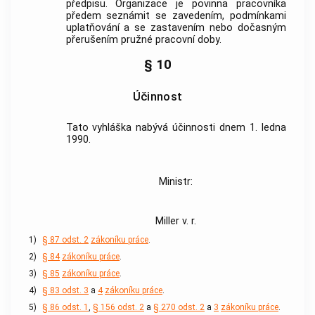
předpisu. Organizace je povinna pracovníka
předem seznámit se zavedením, podmínkami
uplatňování a se zastavením nebo dočasným
přerušením pružné pracovní doby.
§ 10
Účinnost
Tato vyhláška nabývá účinnosti dnem 1. ledna
1990.
Ministr:
Miller v. r.
1)
§ 87 odst. 2
zákoníku práce
.
2)
§ 84
zákoníku práce
.
3)
§ 85
zákoníku práce
.
4)
§ 83 odst. 3
a
4
zákoníku práce
.
5)
§ 86 odst. 1
,
§ 156 odst. 2
a
§ 270 odst. 2
a
3
zákoníku práce
.