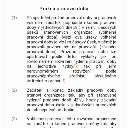
Pružná pracovní doba
(1)
Při uplatnění pružné pracovní doby si pracovník
volí sám začátek, popřípadě i konec pracovní
1
doby v jednotlivých dnech
)
v rámci časových
úseků stanovených organizací (volitelná
pracovní doba). Mezi dva úseky volitelné
pracovní doby je vložen časový úsek, v němž je
pracovník povinen být na pracovišti (základní
pracovní doba). Pružnou pracovní dobu lze
uplatňovat podle této vyhlášky jak při
rovnoměrném rozvržení týdenní pracovní doby
2
na jednotlivé týdny,
)
tak při jejím
nerovnoměrném rozvržení podle
pracovněprávního předpisu příslušného
3
ústředního orgánu.
)
(2)
Začátek a konec základní pracovní doby
stanoví organizace tak, aby při stanovené
1
týdenní pracovní době 42
/
hodiny základní
2
pracovní doba činila v jednotlivých pracovních
dnech nejméně pět hodin.
(3)
Volitelnou pracovní dobu rozvrhne organizace
na začátek a konec pracovní směny tak, aby