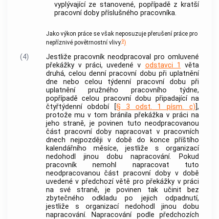
vyplývající ze stanovené, popřípadě z kratší
pracovní doby příslušného pracovníka.
Jako výkon práce se však neposuzuje přerušení práce pro
9
nepříznivé povětrnostní vlivy.
)
(4)
Jestliže pracovník neodpracoval pro omluvené
překážky v práci, uvedené v
odstavci 1
věta
druhá, celou denní pracovní dobu při uplatnění
dne nebo celou týdenní pracovní dobu při
uplatnění pružného pracovního týdne,
popřípadě celou pracovní dobu připadající na
čtyřtýdenní období [
§ 3 odst. 1 písm. c)
],
protože mu v tom bránila překážka v práci na
jeho straně, je povinen tuto neodpracovanou
část pracovní doby napracovat v pracovních
dnech nejpozději v době do konce příštího
kalendářního měsíce, jestliže s organizací
nedohodl jinou dobu napracování. Pokud
pracovník nemohl napracovat tuto
neodpracovanou část pracovní doby v době
uvedené v předchozí větě pro překážky v práci
na své straně, je povinen tak učinit bez
zbytečného odkladu po jejich odpadnutí,
jestliže s organizací nedohodl jinou dobu
napracování. Napracování podle předchozích