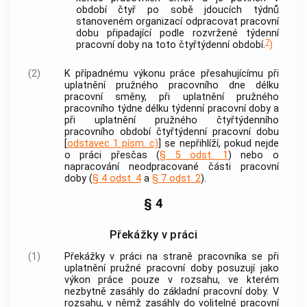
období čtyř po sobě jdoucích týdnů
stanoveném organizací odpracovat pracovní
dobu připadající podle rozvržené týdenní
7
pracovní doby na toto čtyřtýdenní období.
)
(2)
K případnému výkonu práce přesahujícímu při
uplatnění pružného pracovního dne délku
pracovní směny, při uplatnění pružného
pracovního týdne délku týdenní pracovní doby a
při uplatnění pružného čtyřtýdenního
pracovního období čtyřtýdenní pracovní dobu
[
odstavec 1 písm. c)
] se nepřihlíží, pokud nejde
o práci přesčas (
§ 5 odst. 1
) nebo o
napracování neodpracované části pracovní
doby (
§ 4 odst. 4
a
§ 7 odst. 2
).
§ 4
Překážky v práci
(1)
Překážky v práci na straně pracovníka se při
uplatnění pružné pracovní doby posuzují jako
výkon práce pouze v rozsahu, ve kterém
nezbytně zasáhly do základní pracovní doby. V
rozsahu, v němž zasáhly do volitelné pracovní