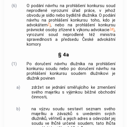
(6)
O podání návrhu na prohlášení konkursu soud
neprodleně vyrozumí úřad práce, v jehož
obvodu je sídlo nebo bydliště dlužníka. O podání
návrhu na prohlášení konkursu toho, kdo je
1
advokátem
)
, nebo na prohlášení konkursu
1a
právnické osoby zřízené k výkonu advokacie
)
,
vyrozumí soud neprodleně též ministra
spravedlnosti a předsedu České advokátní
komory.
§ 4a
(1)
Po doručení návrhu dlužníka na prohlášení
konkursu soudu nebo po doručení návrhu na
prohlášení konkursu soudem dlužníkovi je
dlužník povinen
a)
zdržet se jednání směřujícího ke zmenšení
svého majetku s výjimkou běžné obchodní
činnosti,
b)
na výzvu soudu sestavit seznam svého
majetku a závazků s uvedením svých
dlužníků, věřitelů a jejich adres a odevzdat jej
soudu ve lhůtě určené soudem; tato lhůta