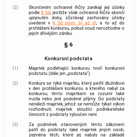
(2)
Skončením ochranné lhůty zanikají její účinky
podle
§ 5d
; jestliže však ochranná lhůta skončí
uplynutím doby, zůstávají zachovány účinky
uvedené v
§ 5d písm. b) až d)
, a to až do
prohlášení konkursu, pokud soud nerozhodne o
jejich dřívějším zániku.
§ 6
Konkursní podstata
(1)
Majetek podléhající konkursu tvoří konkursní
podstatu (dále jen „podstata“).
(2)
Konkurs se týká majetku, který patřil dlužníkovi
v den prohlášení konkursu a kterého nabyl za
konkursu; tímto majetkem se rozumí také
mzda nebo jiné podobné příjmy. Do podstaty
nenáleží majetek, jehož se nemůže týkat výkon
rozhodnutí; majetek sloužící podnikatelské
činnosti z podstaty vyloučen není.
(3)
Za podmínek stanovených tímto zákonem
patří do podstaty také majetek jiných osob,
zejména těch, které jej nabyly na základě