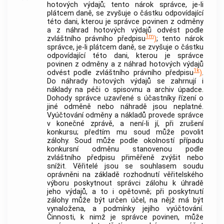
hotových výdajů; tento nárok správce, je-li
plátcem daně, se zvyšuje o částku odpovídající
této dani, kterou je správce povinen z odměny
a z náhrad hotových výdajů odvést podle
1m
zvláštního právního předpisu
)
; tento nárok
správce, je-li plátcem daně, se zvyšuje o částku
odpovídající této dani, kterou je správce
povinen z odměny a z náhrad hotových výdajů
1k
odvést podle zvláštního právního předpisu
)
.
Do náhrady hotových výdajů se zahrnují i
náklady na péči o spisovnu a archiv úpadce.
Dohody správce uzavřené s účastníky řízení o
jiné odměně nebo náhradě jsou neplatné.
Vyúčtování odměny a nákladů provede správce
v konečné zprávě, a není-li jí, při zrušení
konkursu; předtím mu soud může povolit
zálohy. Soud může podle okolností případu
konkursní odměnu stanovenou podle
zvláštního předpisu přiměřeně zvýšit nebo
snížit. Věřitelé jsou se souhlasem soudu
oprávněni na základě rozhodnutí věřitelského
výboru poskytnout správci zálohu k úhradě
jeho výdajů, a to i opětovně; při poskytnutí
zálohy může být určen účel, na nějž má být
vynaložena, a podmínky jejího vyúčtování.
Činnosti, k nimž je správce povinen, může