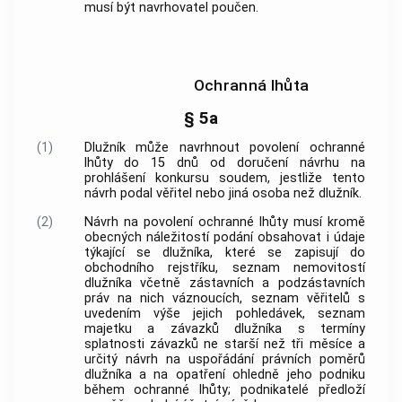
musí být navrhovatel poučen.
Ochranná lhůta
§ 5a
(1)
Dlužník může navrhnout povolení ochranné
lhůty do 15 dnů od doručení návrhu na
prohlášení konkursu soudem, jestliže tento
návrh podal věřitel nebo jiná osoba než dlužník.
(2)
Návrh na povolení ochranné lhůty musí kromě
obecných náležitostí podání obsahovat i údaje
týkající se dlužníka, které se zapisují do
obchodního rejstříku, seznam
nemovitostí
dlužníka včetně zástavních a podzástavních
práv na nich váznoucích, seznam věřitelů s
uvedením výše jejich pohledávek, seznam
majetku a závazků dlužníka s termíny
splatnosti závazků ne starší než tři měsíce a
určitý návrh na uspořádání právních poměrů
dlužníka a na opatření ohledně jeho podniku
během ochranné lhůty; podnikatelé předloží