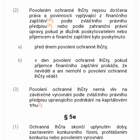
(2)
Povolením ochranné lhůty nejsou dotčena
práva a povinnosti vyplývající z finančního
1m
zajištění
)
podle zvláštního právního
1h
předpisu
)
nebo podle zahraniční právní
úpravy, pokud je dlužník poskytovatelem nebo
příjemcem a finanční zajištění bylo poskytnuto
a)
před dnem povolení ochranné lhůty,
b)
v den povolení ochranné lhůty, pokud
příjemce finančního zajištění prokáže, že
nevěděl a ani nemohl o povolení ochranné
lhůty vědět.
(3)
Povolení ochranné lhůty nemá vliv na
závěrečné vyrovnání podle zvláštního právního
předpisu upravujícího podnikání na kapitálovém
1i
trhu
)
.
§ 5e
(1)
Ochranná lhůta skončí uplynutím doby,
zastavením konkursního řízení, prohlášením
konkursu nebo povolením vyrovnání.