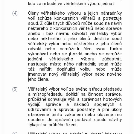
kdo za ni bude ve věřitelském výboru jednat.
(4)
Členy věřitelského výboru a jejich náhradníky
volí schůze konkursních věřitelů a potvrzuje
soud. Z důležitých důvodů může soud na návrh
některého z konkursních věřitelů nebo správce
anebo i bez návrhu odvolat věřitelský výbor
nebo některého z jeho členů. Jestliže soud
věřitelský výbor nebo některého z jeho členů
odvolá nebo nemůže-li člen svou funkci
vykonávat nebo se jí vzdá anebo se nemůže
jednání věřitelského výboru zúčastnit,
nastupuje místo něho náhradník; soud může
též nařídit doplňující volbu nebo může
jmenovat nový věřitelský výbor nebo nového
jeho člena.
(5)
Věřitelský výbor volí ze svého středu předsedu
a místopředsedu, dohlíží na činnost správce,
průběžně schvaluje výši a správnost hotových
výdajů správce a nákladů spojených s
udržováním a správou podstaty a plní úkoly
stanovené tímto zákonem nebo uložené mu
soudem. Je oprávněn podávat soudu návrhy
týkající se průběhu řízení.