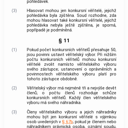
pohledávek.
(3)
Hlasovat mohou jen konkursní věřitelé, jejichž
pohledávka byla zjištěna. Soud rozhodne, zda
mohou hlasovat také konkursní věřitelé, jejichž
pohledávka nebyla ještě zjištěna, je sporná,
popřípadě je podmíněná.
§ 11
(1)
Pokud počet konkursních věřitelů přesahuje 50,
jsou povinni ustavit věřitelský výbor. Při nižším
počtu konkursních věřitelů mohou konkursní
věřitelé zvolit namísto věřitelského výboru
svého zástupce; ustanovení o oprávněních a
povinnostech věřitelského výboru platí pro
tohoto zástupce obdobně.
(2)
Věřitelský výbor má nejméně tři a nejvýše devět
členů; o počtu členů rozhoduje schůze
konkursních věřitelů. Každý člen věřitelského
výboru má svého náhradníka.
(3)
Členy věřitelského výboru a jejich náhradníky
mohou být jen konkursní věřitelé s výjimkou
osob uvedených v
§ 67b
; pokud je členem nebo
náhradníkem právnická osoba, oznámí soudu,