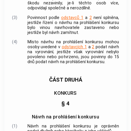
škodu nezavinily; je-li těchto osob více,
odpovídají společně a nerozdílně.
(3)
Povinnost podle
odstavců 1
a
2
není splněna,
jestliže řízení o návrhu na prohlášení konkursu
bylo vinou navrhovatele zastaveno nebo
jestliže byl návrh zamítnut.
(4)
Místo návrhu na prohlášení konkursu mohou
osoby uvedené v
odstavcích 1
a
2
podat návrh
na vyrovnání; jestliže však vyrovnání nebylo
povoleno nebo potvrzeno, jsou povinny do 15
dnů podat návrh na prohlášení konkursu.
ČÁST DRUHÁ
KONKURS
§ 4
Návrh na prohlášení konkursu
(1)
Návrh na prohlášení konkursu je oprávněn