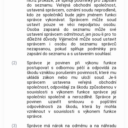
nichž prokáže, že splňují podmínky pro zapsání
do seznamu. Veřejná obchodní společnost,
ustavená správcem, oznámí soudu neprodleně,
kdo ze společníků bude jejím jménem funkci
správce vykonávat. Správcem může soud
ustavit pouze ve věci nepodjatou osobu.
Osoba zapsaná do seznamu může své
ustavení správcem odmítnout, jen jsou-li pro to
důležité důvody. Výjimečně může soud ustavit
správcem i osobu do seznamu správců
nezapsanou, pokud splňuje podmínky pro
zapsání do seznamu a s ustavením souhlasí.
(2)
Správce je povinen při výkonu funkce
postupovat s odbornou péčí a odpovídá za
škodu vzniklou porušením povinností, které mu
ukládá zákon nebo mu uloží soud. Je-li
správcem ustavena veřejná obchodní
společnost, odpovídají za škodu způsobenou v
souvislosti s výkonem funkce správce její
společníci společně a nerozdílně. Správce je
povinen uzavřít smlouvu o pojištění
odpovědnosti za škodu, která by mohla
vzniknout v souvislosti s výkonem funkce
správce.
(3)
Správce má nárok na odměnu a na náhradu