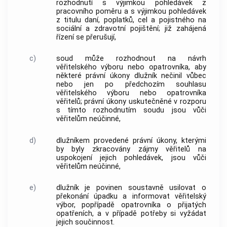
rozhodnutí s výjimkou pohledávek z
pracovního poměru a s výjimkou pohledávek
z titulu daní, poplatků, cel a pojistného na
sociální a zdravotní pojištění; již zahájená
řízení se přerušují,
c)
soud může rozhodnout na návrh
věřitelského výboru nebo opatrovníka, aby
některé právní úkony dlužník nečinil vůbec
nebo jen po předchozím souhlasu
věřitelského výboru nebo opatrovníka
věřitelů; právní úkony uskutečněné v rozporu
s tímto rozhodnutím soudu jsou vůči
věřitelům neúčinné,
d)
dlužníkem provedené právní úkony, kterými
by byly zkracovány zájmy věřitelů na
uspokojení jejich pohledávek, jsou vůči
věřitelům neúčinné,
e)
dlužník je povinen soustavně usilovat o
překonání úpadku a informovat věřitelský
výbor, popřípadě opatrovníka o přijatých
opatřeních, a v případě potřeby si vyžádat
jejich součinnost.