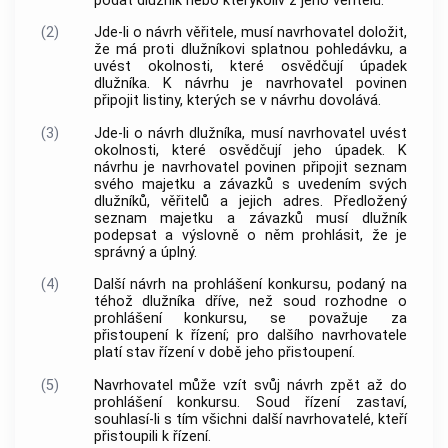
podat dlužník nebo kterýkoliv z jeho věřitelů.
(2)
Jde-li o návrh věřitele, musí navrhovatel doložit,
že má proti dlužníkovi splatnou pohledávku, a
uvést okolnosti, které osvědčují úpadek
dlužníka. K návrhu je navrhovatel povinen
připojit listiny, kterých se v návrhu dovolává.
(3)
Jde-li o návrh dlužníka, musí navrhovatel uvést
okolnosti, které osvědčují jeho úpadek. K
návrhu je navrhovatel povinen připojit seznam
svého majetku a závazků s uvedením svých
dlužníků, věřitelů a jejich adres. Předložený
seznam majetku a závazků musí dlužník
podepsat a výslovně o něm prohlásit, že je
správný a úplný.
(4)
Další návrh na prohlášení konkursu, podaný na
téhož dlužníka dříve, než soud rozhodne o
prohlášení konkursu, se považuje za
přistoupení k řízení; pro dalšího navrhovatele
platí stav řízení v době jeho přistoupení.
(5)
Navrhovatel může vzít svůj návrh zpět až do
prohlášení konkursu. Soud řízení zastaví,
souhlasí-li s tím všichni další navrhovatelé, kteří
přistoupili k řízení.