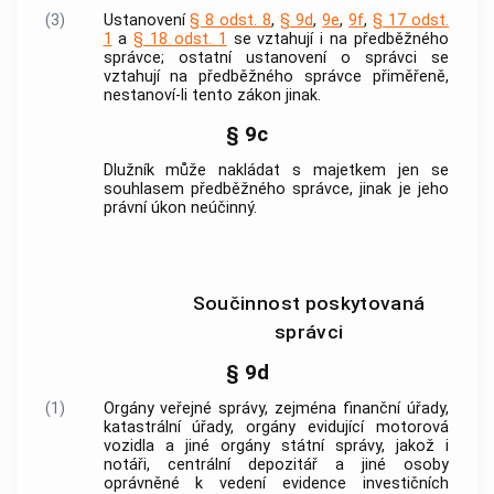
(3)
Ustanovení
§ 8 odst. 8
,
§ 9d
,
9e
,
9f
,
§ 17 odst.
1
a
§ 18 odst. 1
se vztahují i na předběžného
správce; ostatní ustanovení o správci se
vztahují na předběžného správce přiměřeně,
nestanoví-li tento zákon jinak.
§ 9c
Dlužník může nakládat s majetkem jen se
souhlasem předběžného správce, jinak je jeho
právní úkon neúčinný.
Součinnost poskytovaná
správci
§ 9d
(1)
Orgány veřejné správy, zejména finanční úřady,
katastrální úřady, orgány evidující motorová
vozidla a jiné orgány státní správy, jakož i
notáři, centrální depozitář a jiné osoby
oprávněné k vedení evidence investičních