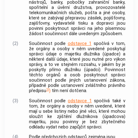
nástrojů,
banky
, pobočky zahraniční
banky
,
spořitelní a úvěrní družstva, provozovatelé
telekomunikačních služeb, pošta a jiné osoby,
které se zabývají přepravou zásilek, pojišťovny,
zajišťovny, vydavatelé tisku a dopravci jsou
povinni poskytnout správci na jeho písemnou
žádost součinnost dále uvedeným způsobem.
(2)
Součinnost podle
odstavce 1
spočívá v tom,
že orgány a osoby v něm uvedené poskytují
správci údaje o majetku dlužníka (úpadce) a
některé další údaje, které jsou nutné pro výkon
správy, a to ve stejném rozsahu, v jakém by je
poskytly přímo dlužníku (úpadci). Povinnost
těchto orgánů a osob poskytnout správci
součinnost podle jiných ustanovení zákona,
případně podle ustanovení zvláštního právního
1l
předpisu
)
tím není dotčena.
(3)
Součinnost podle
odstavce 1
spočívá také v
tom, že orgány a osoby v něm uvedené, které
mají u sebe listiny nebo jiné věci, které mohou
sloužit ke zjištění dlužníkova (úpadcova)
majetku, jsou povinny je bez zbytečného
odkladu vydat nebo zapůjčit správci.
(4)
Podle předchozích odstavců zejména jsou