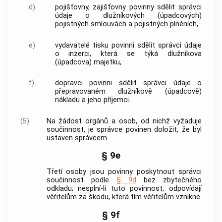
d)
pojišťovny, zajišťovny povinny sdělit správci
údaje o dlužníkových (úpadcových)
pojistných smlouvách a pojistných plněních,
e)
vydavatelé tisku povinni sdělit správci údaje
o inzerci, která se týká dlužníkova
(úpadcova) majetku,
f)
dopravci povinni sdělit správci údaje o
přepravovaném dlužníkově (úpadcově)
nákladu a jeho příjemci.
(5)
Na žádost orgánů a osob, od nichž vyžaduje
součinnost, je správce povinen doložit, že byl
ustaven správcem.
§ 9e
Třetí osoby jsou povinny poskytnout správci
součinnost podle
§ 9d
bez zbytečného
odkladu; nesplní-li tuto povinnost, odpovídají
věřitelům za škodu, která tím věřitelům vznikne.
§ 9f