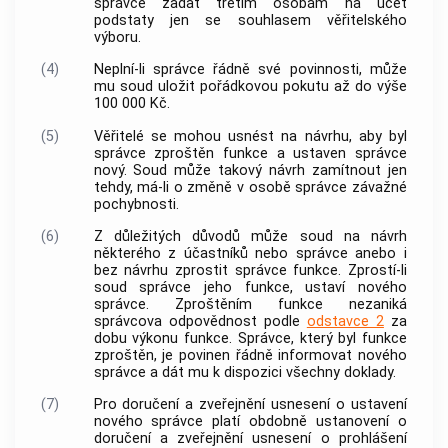
správce zadat třetím osobám na účet
podstaty jen se souhlasem věřitelského
výboru.
(4)
Neplní-li správce řádně své povinnosti, může
mu soud uložit pořádkovou pokutu až do výše
100 000 Kč.
(5)
Věřitelé se mohou usnést na návrhu, aby byl
správce zproštěn funkce a ustaven správce
nový. Soud může takový návrh zamítnout jen
tehdy, má-li o změně v osobě správce závažné
pochybnosti.
(6)
Z důležitých důvodů může soud na návrh
některého z účastníků nebo správce anebo i
bez návrhu zprostit správce funkce. Zprostí-li
soud správce jeho funkce, ustaví nového
správce. Zproštěním funkce nezaniká
správcova odpovědnost podle
odstavce 2
za
dobu výkonu funkce. Správce, který byl funkce
zproštěn, je povinen řádně informovat nového
správce a dát mu k dispozici všechny doklady.
(7)
Pro doručení a zveřejnění usnesení o ustavení
nového správce platí obdobně ustanovení o
doručení a zveřejnění usnesení o prohlášení