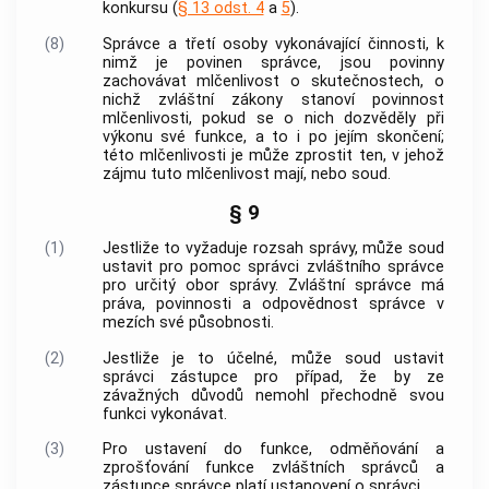
konkursu (
§ 13 odst. 4
a
5
).
(8)
Správce a třetí osoby vykonávající činnosti, k
nimž je povinen správce, jsou povinny
zachovávat mlčenlivost o skutečnostech, o
nichž zvláštní zákony stanoví povinnost
mlčenlivosti, pokud se o nich dozvěděly při
výkonu své funkce, a to i po jejím skončení;
této mlčenlivosti je může zprostit ten, v jehož
zájmu tuto mlčenlivost mají, nebo soud.
§ 9
(1)
Jestliže to vyžaduje rozsah správy, může soud
ustavit pro pomoc správci zvláštního správce
pro určitý obor správy. Zvláštní správce má
práva, povinnosti a odpovědnost správce v
mezích své působnosti.
(2)
Jestliže je to účelné, může soud ustavit
správci zástupce pro případ, že by ze
závažných důvodů nemohl přechodně svou
funkci vykonávat.
(3)
Pro ustavení do funkce, odměňování a
zprošťování funkce zvláštních správců a
zástupce správce platí ustanovení o správci.