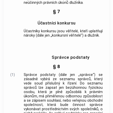
neúčinných právních úkonů dlužníka.
§ 7
Účastníci konkursu
Účastníky konkursu jsou věřitelé, kteří uplatňují
nároky (dále jen „konkursní věřitelé“) a dlužník.
Správce podstaty
§ 8
(1)
Správce podstaty (dále jen „správce“) se
zásadně vybírá ze seznamu správců, který
vede soud příslušný k řízení. Do seznamu
správců lze zapsat jen bezúhonnou fyzickou
osobu, která je plně způsobilá k právním
úkonům, má přiměřenou odbornou způsobilost
a se zápisem souhlasí, nebo veřejnou obchodní
společnost, která bude činnost správce
vykonávat prostřednictvím svých společníků, o