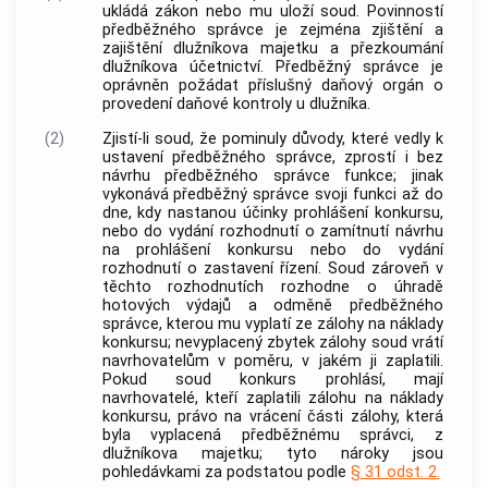
ukládá zákon nebo mu uloží soud. Povinností
předběžného správce je zejména zjištění a
zajištění dlužníkova majetku a přezkoumání
dlužníkova účetnictví. Předběžný správce je
oprávněn požádat příslušný daňový orgán o
provedení daňové kontroly u dlužníka.
(2)
Zjistí-li soud, že pominuly důvody, které vedly k
ustavení předběžného správce, zprostí i bez
návrhu předběžného správce funkce; jinak
vykonává předběžný správce svoji funkci až do
dne, kdy nastanou účinky prohlášení konkursu,
nebo do vydání rozhodnutí o zamítnutí návrhu
na prohlášení konkursu nebo do vydání
rozhodnutí o zastavení řízení. Soud zároveň v
těchto rozhodnutích rozhodne o úhradě
hotových výdajů a odměně předběžného
správce, kterou mu vyplatí ze zálohy na náklady
konkursu; nevyplacený zbytek zálohy soud vrátí
navrhovatelům v poměru, v jakém ji zaplatili.
Pokud soud konkurs prohlásí, mají
navrhovatelé, kteří zaplatili zálohu na náklady
konkursu, právo na vrácení části zálohy, která
byla vyplacená předběžnému správci, z
dlužníkova majetku; tyto nároky jsou
pohledávkami za podstatou podle
§ 31 odst. 2.