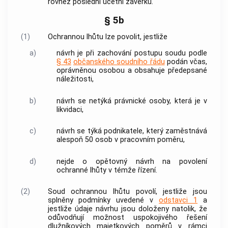
rovněž poslední účetní závěrku.
§ 5b
(1)
Ochrannou lhůtu lze povolit, jestliže
a)
návrh je při zachování postupu soudu podle
§ 43
občanského soudního řádu
podán včas,
oprávněnou osobou a obsahuje předepsané
náležitosti,
b)
návrh se netýká právnické osoby, která je v
likvidaci,
c)
návrh se týká podnikatele, který zaměstnává
alespoň 50 osob v pracovním poměru,
d)
nejde o opětovný návrh na povolení
ochranné lhůty v témže řízení.
(2)
Soud ochrannou lhůtu povolí, jestliže jsou
splněny podmínky uvedené v
odstavci 1
a
jestliže údaje návrhu jsou doloženy natolik, že
odůvodňují možnost uspokojivého řešení
dlužníkových majetkových poměrů v rámci