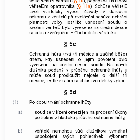
soud schůzi věřitelů (
§ 10
), popřípadě ustanoví
věřitelům opatrovníka (
§ 11a
). Schůze věřitelů
zvolí věřitelský výbor. Závady v doručení
někomu z věřitelů při svolávání schůze nebrání
platnosti volby, jestliže usnesení soudu o
svolání věřitelů bylo vyvěšeno na úřední desce
soudu a zveřejněno v Obchodním věstníku.
§ 5c
Ochranná lhůta trvá tři měsíce a začíná běžet
dnem, kdy usnesení o jejím povolení bylo
vyvěšeno na úřední desce soudu. Na návrh
dlužníka podaný v průběhu ochranné lhůty ji
může soud prodloužit nejdéle o další tři
měsíce, jestliže s tím souhlasí věřitelský výbor.
§ 5d
(1)
Po dobu trvání ochranné lhůty
a)
soud se v řízení omezí jen na procesní úkony
potřebné z hlediska průběhu ochranné lhůty,
b)
věřitelé nemohou vůči dlužníkovi vymáhat
uspokojení svých pohledávek výkonem