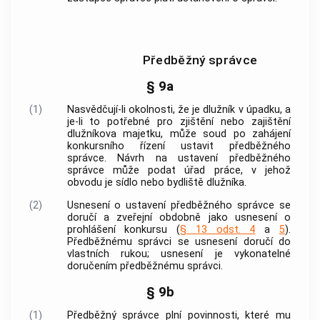
Předběžný správce
§ 9a
(1)
Nasvědčují-li okolnosti, že je dlužník v úpadku, a
je-li to potřebné pro zjištění nebo zajištění
dlužníkova majetku, může soud po zahájení
konkursního řízení ustavit předběžného
správce. Návrh na ustavení předběžného
správce může podat úřad práce, v jehož
obvodu je sídlo nebo bydliště dlužníka.
(2)
Usnesení o ustavení předběžného správce se
doručí a zveřejní obdobně jako usnesení o
prohlášení konkursu (
§ 13 odst. 4
a
5
).
Předběžnému správci se usnesení doručí do
vlastních rukou; usnesení je vykonatelné
doručením předběžnému správci.
§ 9b
(1)
Předběžný správce plní povinnosti, které mu