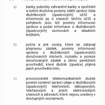
a)
banky
, pobočky zahraniční
banky
a spořitelní
a úvěrní družstva povinny sdělit správci čísla
dlužníkových (úpadcových) účtů a
informovat jej o stavech těchto účtů a
pohybech; jsou též povinny informovat
správce a podat informace o dlužníkových
(úpadcových) úschovách a vkladních
knížkách,
b)
pošta a jiné osoby, které se zabývají
přepravou zásilek, povinny informovat
správce o dlužníkových (úpadcových)
doručovacích místech, rozsahu a povaze
doručovaných zásilek a úhrnu peněžních
prostředků, které dlužník (úpadce) přijímá
jejich prostřednictvím,
c)
provozovatelé telekomunikačních služeb
povinni oznámit správci údaje o dlužníkových
(úpadcových) telefonních, dálnopisných,
telefaxových a jiných elektronických
stanicích a adresách, které nejsou uvedeny v
dostupných seznamech,