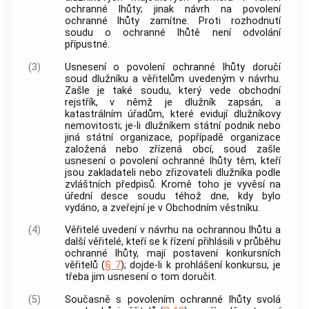
ochranné lhůty; jinak návrh na povolení
ochranné lhůty zamítne. Proti rozhodnutí
soudu o ochranné lhůtě není odvolání
přípustné.
(3)
Usnesení o povolení ochranné lhůty doručí
soud dlužníku a věřitelům uvedeným v návrhu.
Zašle je také soudu, který vede obchodní
rejstřík, v němž je dlužník zapsán, a
katastrálním úřadům, které evidují dlužníkovy
nemovitosti
; je-li dlužníkem státní podnik nebo
jiná státní organizace, popřípadě organizace
založená nebo zřízená obcí, soud zašle
usnesení o povolení ochranné lhůty těm, kteří
jsou zakladateli nebo zřizovateli dlužníka podle
zvláštních předpisů. Kromě toho je vyvěsí na
úřední desce soudu téhož dne, kdy bylo
vydáno, a zveřejní je v Obchodním věstníku.
(4)
Věřitelé uvedení v návrhu na ochrannou lhůtu a
další věřitelé, kteří se k řízení přihlásili v průběhu
ochranné lhůty, mají postavení konkursních
věřitelů (
§ 7
); dojde-li k prohlášení konkursu, je
třeba jim usnesení o tom doručit.
(5)
Současně s povolením ochranné lhůty svolá