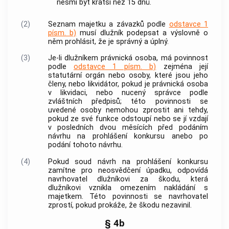
nesmí být kratší než 15 dnů.
(2)
Seznam majetku a závazků podle
odstavce 1
písm. b)
musí dlužník podepsat a výslovně o
něm prohlásit, že je správný a úplný.
(3)
Je-li dlužníkem právnická osoba, má povinnost
podle
odstavce 1 písm. b)
zejména její
statutární orgán nebo osoby, které jsou jeho
členy, nebo likvidátor, pokud je právnická osoba
v likvidaci, nebo nucený správce podle
zvláštních předpisů; této povinnosti se
uvedené osoby nemohou zprostit ani tehdy,
pokud ze své funkce odstoupí nebo se jí vzdají
v posledních dvou měsících před podáním
návrhu na prohlášení konkursu anebo po
podání tohoto návrhu.
(4)
Pokud soud návrh na prohlášení konkursu
zamítne pro neosvědčení úpadku, odpovídá
navrhovatel dlužníkovi za škodu, která
dlužníkovi vznikla omezením nakládání s
majetkem. Této povinnosti se navrhovatel
zprostí, pokud prokáže, že škodu nezavinil.
§ 4b