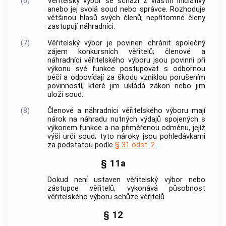
(6)
Věřitelský výbor se schází z vlastní iniciativy
anebo jej svolá soud nebo správce. Rozhoduje
většinou hlasů svých členů; nepřítomné členy
zastupují náhradníci.
(7)
Věřitelský výbor je povinen chránit společný
zájem konkursních věřitelů; členové a
náhradníci věřitelského výboru jsou povinni při
výkonu své funkce postupovat s odbornou
péčí a odpovídají za škodu vzniklou porušením
povinností, které jim ukládá zákon nebo jim
uloží soud.
(8)
Členové a náhradníci věřitelského výboru mají
nárok na náhradu nutných výdajů spojených s
výkonem funkce a na přiměřenou odměnu, jejíž
výši určí soud; tyto nároky jsou pohledávkami
za podstatou podle
§ 31 odst. 2.
§ 11a
Dokud není ustaven věřitelský výbor nebo
zástupce věřitelů, vykonává působnost
věřitelského výboru schůze věřitelů.
§ 12