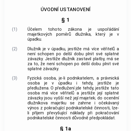
ÚVODNÍ USTANOVENÍ
§ 1
(1)
Účelem tohoto zákona je uspořádání
majetkových poměrů dlužníka, který je v
úpadku.
(2)
Dlužník je v úpadku, jestliže má více věřitelů a
není schopen po delší dobu plnit své splatné
závazky. Jestliže dlužník zastavil platby, má se
za to, že není schopen po delší dobu plnit své
splatné závazky.
(3)
Fyzická osoba, je-li podnikatelem, a právnická
osoba je v úpadku i tehdy, jestliže je
předlužena. O předlužení jde tehdy, jestliže tato
osoba má více věřitelů a jestliže její splatné
závazky jsou vyšší než její majetek; do ocenění
dlužníkova majetku se zahrne i očekávaný
výnos z pokračující podnikatelské činnosti, lze-
li příjem převyšující náklady při pokračování
podnikatelské činnosti důvodně předpokládat.
§ 1a