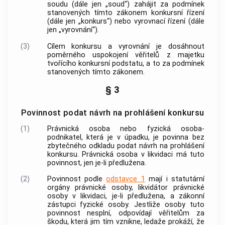
soudu (dále jen „soud“) zahájit za podmínek
stanovených tímto zákonem konkursní řízení
(dále jen „konkurs“) nebo vyrovnací řízení (dále
jen „vyrovnání“).
(3)
Cílem konkursu a vyrovnání je dosáhnout
poměrného uspokojení věřitelů z majetku
tvořícího konkursní podstatu, a to za podmínek
stanovených tímto zákonem.
§ 3
Povinnost podat návrh na prohlášení konkursu
(1)
Právnická osoba nebo fyzická osoba-
podnikatel, která je v úpadku, je povinna bez
zbytečného odkladu podat návrh na prohlášení
konkursu. Právnická osoba v likvidaci má tuto
povinnost, jen je-li předlužena.
(2)
Povinnost podle
odstavce 1
mají i statutární
orgány právnické osoby, likvidátor právnické
osoby v likvidaci, je-li předlužena, a zákonní
zástupci fyzické osoby. Jestliže osoby tuto
povinnost nesplní, odpovídají věřitelům za
škodu, která jim tím vznikne, ledaže prokáží, že