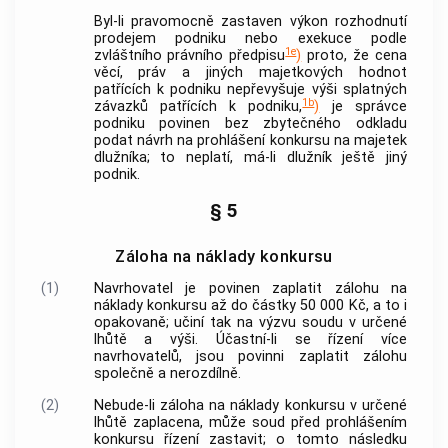
Byl-li pravomocně zastaven výkon rozhodnutí
prodejem podniku nebo
exekuce
podle
1e
zvláštního právního předpisu
)
proto, že cena
věcí, práv a jiných majetkových hodnot
patřících k podniku nepřevyšuje výši splatných
1b
závazků patřících k podniku,
)
je správce
podniku povinen bez zbytečného odkladu
podat návrh na prohlášení konkursu na majetek
dlužníka; to neplatí, má-li dlužník ještě jiný
podnik.
§ 5
Záloha na náklady konkursu
(1)
Navrhovatel je povinen zaplatit zálohu na
náklady konkursu až do částky 50 000 Kč, a to i
opakovaně; učiní tak na výzvu soudu v určené
lhůtě a výši. Účastní-li se řízení více
navrhovatelů, jsou povinni zaplatit zálohu
společně a nerozdílně.
(2)
Nebude-li záloha na náklady konkursu v určené
lhůtě zaplacena, může soud před prohlášením
konkursu řízení zastavit; o tomto následku