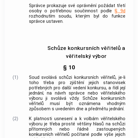
Správce prokazuje své oprávnění požádat třetí
osoby o potřebnou součinnost podle
§ 9d
rozhodnutím soudu, kterým byl do funkce
správce ustaven.
Schůze konkursních věřitelů a
věřitelský výbor
§ 10
(1)
Soud svolává schůzi konkursních věřitelů, je-li
toho třeba pro zjištění jejich stanovisek
potřebných pro další vedení konkursu, a řídí její
jednání; na návrh správce nebo věřitelského
výboru ji svolává vždy. Schůze konkursních
věřitelů musí být oznámena vhodným
způsobem s uvedením dne a předmětu jednání.
(2)
K platnosti usnesení a k volbám věřitelského
výboru je třeba prosté většiny hlasů na schůzi
přítomných nebo řádně zastoupených
konkursních věřitelů počítané podle výše jejich