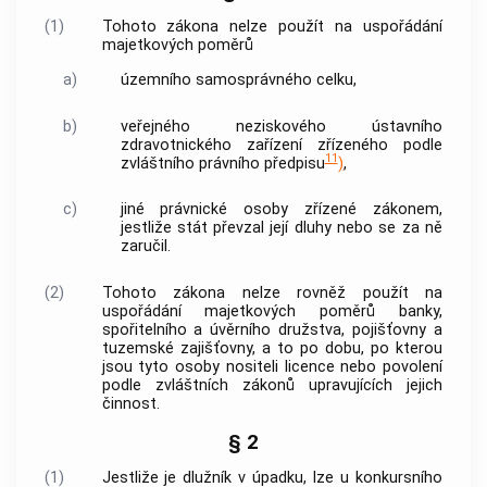
(1)
Tohoto zákona nelze použít na uspořádání
majetkových poměrů
a)
územního samosprávného celku,
b)
veřejného neziskového ústavního
zdravotnického zařízení zřízeného podle
11
zvláštního právního předpisu
)
,
c)
jiné právnické osoby zřízené zákonem,
jestliže stát převzal její dluhy nebo se za ně
zaručil.
(2)
Tohoto zákona nelze rovněž použít na
uspořádání majetkových poměrů
banky
,
spořitelního a úvěrního družstva, pojišťovny a
tuzemské zajišťovny, a to po dobu, po kterou
jsou tyto osoby nositeli licence nebo povolení
podle zvláštních zákonů upravujících jejich
činnost.
§ 2
(1)
Jestliže je dlužník v úpadku, lze u konkursního