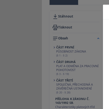
Stáhnout
Tisknout
Obsah
ČÁST PRVNÍ
PŮSOBNOST ZÁKONA
(§ 1 - § 2)
ČÁST DRUHÁ
PLAT A ODMĚNA ZA PRACOVNÍ
POHOTOVOST
(§ 3 - § 19)
ČÁST TŘETÍ
SPOLEČNÁ, PŘECHODNÁ A
ZÁVĚREČNÁ USTANOVENÍ
(§ 20 - § 28)
PŘÍLOHA K ZÁKONU Č.
143/1992 SB.
Charakteristiky platových tříd