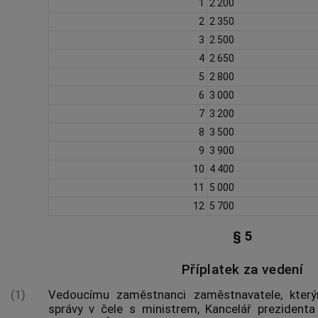
1
2 200
2
2 350
3
2 500
4
2 650
5
2 800
6
3 000
7
3 200
8
3 500
9
3 900
10
4 400
11
5 000
12
5 700
§ 5
Příplatek za vedení
(1)
Vedoucímu zaměstnanci zaměstnavatele, který
správy v čele s ministrem, Kancelář prezidenta