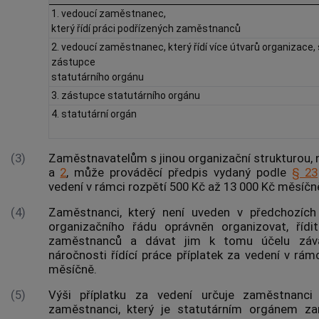
1. vedoucí zaměstnanec,
který řídí práci podřízených zaměstnanců
2. vedoucí zaměstnanec, který řídí více útvarů organizace,
zástupce
statutárního orgánu
3. zástupce statutárního orgánu
4. statutární orgán
(3)
Zaměstnavatelům s jinou organizační strukturou, 
a
2
, může prováděcí předpis vydaný podle
§ 23
vedení v rámci rozpětí 500 Kč až 13 000 Kč měsíčn
(4)
Zaměstnanci, který není uveden v předchozích
organizačního řádu oprávněn organizovat, řídit
zaměstnanců a dávat jim k tomu účelu závaz
náročnosti řídící práce příplatek za vedení v rá
měsíčně.
(5)
Výši příplatku za vedení určuje zaměstnanci
zaměstnanci, který je statutárním orgánem za