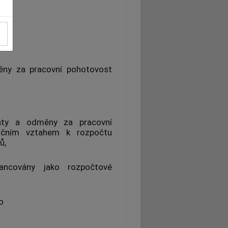
ny za pracovní pohotovost
aty
a odměny za pracovní
ančním vztahem k rozpočtu
ů,
ancovány jako rozpočtové
o