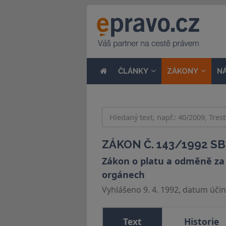
ČLÁNKY
ZÁKONY
N
ZÁKON Č. 143/1992 SB
Zákon o platu a odměně za 
orgánech
Vyhlášeno 9. 4. 1992, datum účinn
Text
Historie