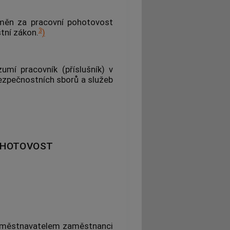
ěn za pracovní pohotovost
3
tní zákon.
)
mí pracovník (příslušník) v
bezpečnostních sborů a služeb
OHOTOVOST
zaměstnavatelem zaměstnanci