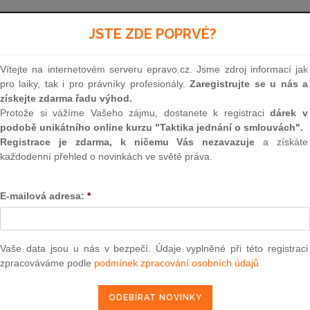
Aktuální znění
od 1. 3. 2025
JSTE ZDE POPRVÉ?
Vítejte na internetovém serveru epravo.cz. Jsme zdroj informací jak
77
pro laiky, tak i pro právníky profesionály.
Zaregistrujte se u nás a
získejte zdarma řadu výhod.
ZÁKON
Protože si vážíme Vašeho zájmu, dostanete k registraci
dárek v
podobě unikátního online kurzu "Taktika jednání o smlouvách".
ze dne 20. března 1997
Registrace je zdarma, k ničemu Vás nezavazuje
a získáte
každodenní přehled o novinkách ve světě práva.
o státním podniku
E-mailová adresa:
*
Parlament se usnesl na tomto zákoně České rep
Vaše data jsou u nás v bezpečí. Údaje vyplněné při této registraci
zpracováváme podle
podmínek zpracování osobních údajů
ČÁST PRVNÍ
OBECNÁ USTANOVENÍ