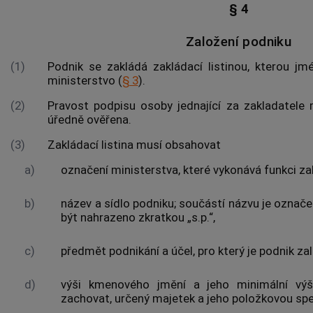
§ 4
Založení podniku
(1)
Podnik se zakládá zakládací listinou, kterou j
ministerstvo (
§ 3
).
(2)
Pravost podpisu osoby jednající za zakladatele m
úředně ověřena.
(3)
Zakládací listina musí obsahovat
a)
označení ministerstva, které vykonává funkci za
b)
název a sídlo podniku; součástí názvu je označe
být nahrazeno zkratkou „s.p.“,
c)
předmět podnikání a účel, pro který je podnik za
d)
výši kmenového jmění a jeho minimální výši
zachovat,
určený majetek
a jeho položkovou spec