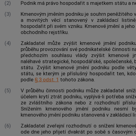
(2)
Podnik má právo hospodařit s majetkem státu a n
(3)
Kmenovým
jměním podniku
je souhrn peněžitého 
a movitých věcí stanovený v zakládací listi
hospodařit při svém vzniku. Kmenové jmění a jeho 
obchodního rejstříku.
(4)
Zakladatel může zvýšit kmenové
jmění podnik
průběhu provozování své podnikatelské činnosti n
předchozím souhlasu vlády zvýšit kmenové
j
naléhavé strategické, hospodářské, společenské, 
státu. Zvýšit kmenové
jmění podniku
podle věty
státu, se kterým je příslušný hospodařit ten, kd
podle
§ 3 odst. 1
tohoto zákona.
(5)
V průběhu činnosti podniku může zakladatel sní
účelem krytí ztrát podniku, vyplývá-li potřeba sn
ze zvláštního zákona nebo z rozhodnutí přísl
Snížením kmenového
jmění podniku
nesmí bý
kmenového
jmění podniku
stanovená v zakládací lis
(6)
Zakladatel zveřejní rozhodnutí o snížení kmeno
ode dne jeho přijetí dvakrát po sobě s časovým