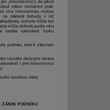
 jen „ministerstvo“), do jehož
okud zákon nestanoví jinak.
ti více ministerstev, mohou
va na základě dohody, v níž
zakladatele; dohoda může být
láda může dohodu podle věty
de nadále vykonávat funkci
uhy podniku, není-li zákonem
itém rozsahu úkoly pro obranu
vykonávat i jiné ministerstvo
y.
zího souhlasu vlády.
A ZÁNIK PODNIKU