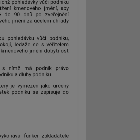
jichž pohledávky vůči podniku
nížení kmenového jmění, aby
ůtě do 90 dnů po zveřejnění
ového jmění za účelem úhrady
vou pohledávku vůči podniku,
okojí, ledaže se s věřitelem
ím kmenového jmění dobytnost
 s nímž má podnik právo
odniku
a dluhy podniku.
terý je vymezen jako
určený
etek
podniku se zapisuje do
ykonává funkci zakladatele