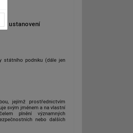
dní ustanovení
 státního podniku (dále jen
bou, jejímž prostřednictvím
zuje svým jménem a na vlastní
čelem plnění významných
bezpečnostních nebo dalších