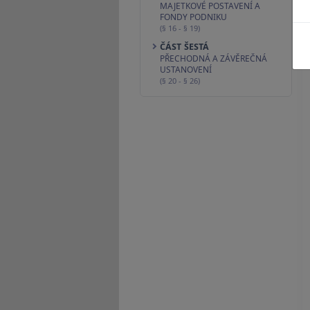
MAJETKOVÉ POSTAVENÍ A
FONDY PODNIKU
(§ 16 - § 19)
ČÁST ŠESTÁ
PŘECHODNÁ A ZÁVĚREČNÁ
USTANOVENÍ
(§ 20 - § 26)