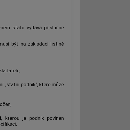
ménem státu vydává příslušné
usí být na zakládací listině
kladatele,
ní „státní podnik“, které může
ložen,
, kterou je podnik povinen
ifikaci,