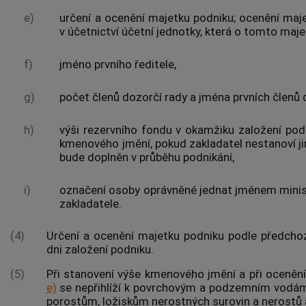
e)
určení a ocenění
majetku podniku
; ocenění maj
v účetnictví účetní jednotky, která o tomto maj
f)
jméno prvního ředitele,
g)
počet členů dozorčí rady a jména prvních členů 
h)
výši rezervního fondu v okamžiku založení pod
kmenového jmění, pokud zakladatel nestanoví jin
bude doplněn v průběhu podnikání,
i)
označení osoby oprávněné jednat jménem minist
zakladatele.
(4)
Určení a ocenění
majetku podniku
podle předchoz
dni založení podniku.
(5)
Při stanovení výše kmenového jmění a při oceněn
e)
se nepřihlíží k povrchovým a podzemním vodá
porostům, ložiskům nerostných surovin a nerostů 