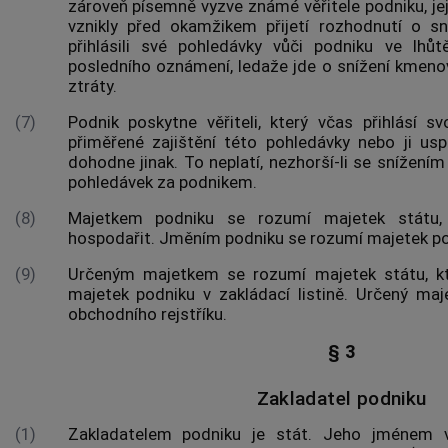
zároveň písemně vyzve známé věřitele podniku, je
vznikly před okamžikem přijetí rozhodnutí o s
přihlásili své pohledávky vůči podniku ve lh
posledního oznámení, ledaže jde o snížení kmen
ztráty.
(7)
Podnik poskytne věřiteli, který včas přihlásí s
přiměřené zajištění této pohledávky nebo ji usp
dohodne jinak. To neplatí, nezhorší-li se snížen
pohledávek za podnikem.
(8)
Majetkem podniku
se rozumí majetek státu,
hospodařit.
Jměním podniku
se rozumí
majetek p
(9)
Určeným majetkem
se rozumí majetek státu, k
majetek
podniku v zakládací listině.
Určený maj
obchodního rejstříku.
§ 3
Zakladatel podniku
(1)
Zakladatelem podniku je stát. Jeho jménem v