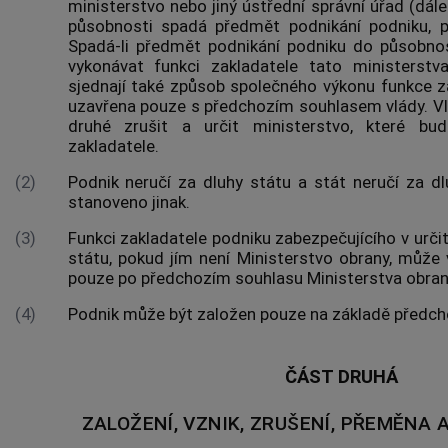
ministerstvo nebo jiný ústřední správní úřad (dále
působnosti spadá předmět podnikání podniku, p
Spadá-li předmět podnikání podniku do působnos
vykonávat funkci zakladatele tato ministerst
sjednají také způsob společného výkonu funkce 
uzavřena pouze s předchozím souhlasem vlády. V
druhé zrušit a určit ministerstvo, které bu
zakladatele.
(2)
Podnik neručí za dluhy státu a stát neručí za dl
stanoveno jinak.
(3)
Funkci zakladatele podniku zabezpečujícího v urč
státu, pokud jím není Ministerstvo obrany, může 
pouze po předchozím souhlasu Ministerstva obran
(4)
Podnik může být založen pouze na základě předcho
ČÁST DRUHÁ
ZALOŽENÍ, VZNIK, ZRUŠENÍ, PŘEMĚNA 