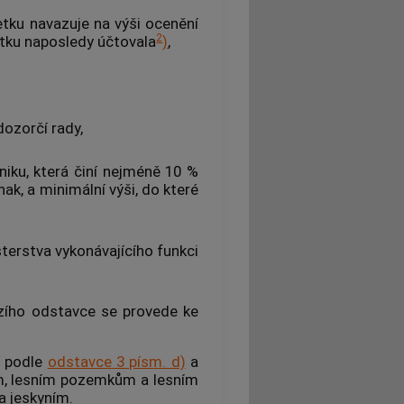
etku navazuje na výši ocenění
2
etku naposledy účtovala
)
,
dozorčí rady,
niku, která činí nejméně 10 %
ak, a minimální výši, do které
erstva vykonávajícího funkci
ího odstavce se provede ke
í podle
odstavce 3 písm. d)
a
m, lesním pozemkům a lesním
a jeskyním.