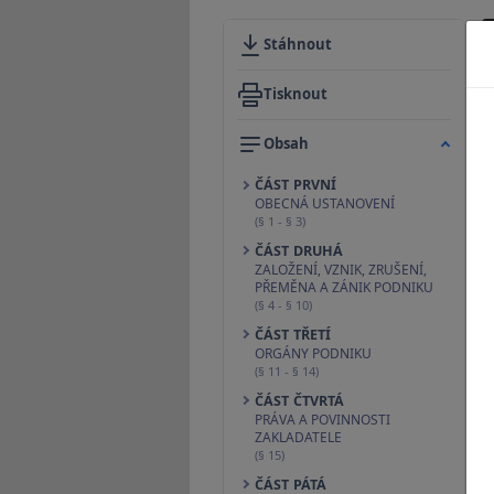
Stáhnout
Tisknout
Obsah
ČÁST PRVNÍ
OBECNÁ USTANOVENÍ
(§ 1 - § 3)
ČÁST DRUHÁ
ZALOŽENÍ, VZNIK, ZRUŠENÍ,
PŘEMĚNA A ZÁNIK PODNIKU
(§ 4 - § 10)
ČÁST TŘETÍ
ORGÁNY PODNIKU
(§ 11 - § 14)
ČÁST ČTVRTÁ
PRÁVA A POVINNOSTI
ZAKLADATELE
(§ 15)
ČÁST PÁTÁ