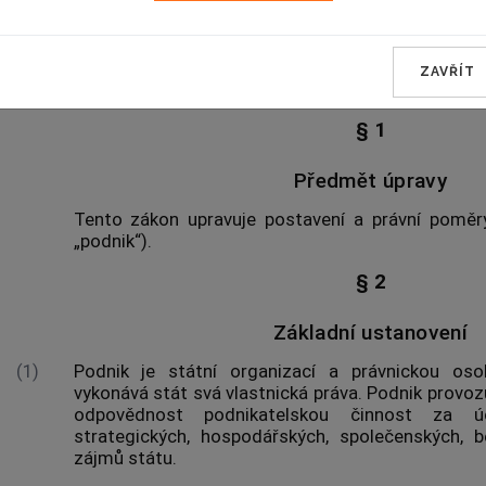
ZAVŘÍT
Předmět úpravy a zákla
§ 1
Předmět úpravy
Tento zákon upravuje postavení a právní poměry
„podnik“).
§ 2
Základní ustanovení
(1)
Podnik je státní organizací a právnickou oso
vykonává stát svá vlastnická práva. Podnik provo
odpovědnost podnikatelskou činnost za ú
strategických, hospodářských, společenských, 
zájmů státu.