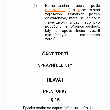
(6)
Humanitárními účely podle
odstavců 1
,
3
a
4
se rozumí
zajišťování základních potřeb
obyvatelstva, které se ocitlo v
tíživé životní situaci nebo bylo
postiženo mimořádnou událostí,
kdy je opodstatněno využití
mimořádných materiálních
zdrojů.
ČÁST TŘETÍ
SPRÁVNÍ DELIKTY
HLAVA I
PŘESTUPKY
§ 15
Fyzická osoba se dopustí
přestupku
tím, že