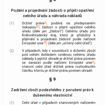
Podání a projednání žádosti o přijetí opatření
celního úřadu a náhrada nákladů
2
(1)
Držitel práva
)
podává na předepsaném
45
tiskopisu
)
žádost o přijetí opatření celního
úřadu (dále jen „žádost“) Celnímu úřadu pro
Královéhradecký kraj, který je příslušný k
přijímání a projednání žádostí podle nařízení
46
Evropské unie
)
(dále jen „určený celní úřad“).
(2)
V případech, kdy v souvislosti s držením zboží
pod celním dohledem vzniknou celnímu úřadu
náklady, k jejichž úhradě je držitel práva povinen
4
se zavázat podle nařízení Evropské unie
)
,
stanoví celní úřad držiteli práva rozhodnutím
částku, kterou je držitel práva povinen uhradit.
§ 9
Zadržení zboží podezřelého z porušení práv k
duševnímu vlastnictví
(1)
Celní úřad v případech stanovených nařízením