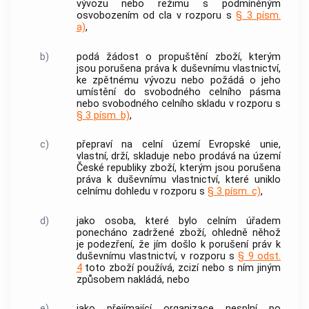
vývozu nebo režimu s podmíněným
osvobozením od cla v rozporu s
§ 3 písm.
a)
,
b)
podá žádost o propuštění zboží, kterým
jsou porušena práva k duševnímu vlastnictví,
ke zpětnému vývozu nebo požádá o jeho
umístění do svobodného celního pásma
nebo svobodného celního skladu v rozporu s
§ 3 písm. b)
,
c)
přepraví na celní území Evropské unie,
vlastní, drží, skladuje nebo prodává na území
České republiky zboží, kterým jsou porušena
práva k duševnímu vlastnictví, které uniklo
celnímu dohledu v rozporu s
§ 3 písm. c)
,
d)
jako osoba, které bylo celním úřadem
ponecháno zadržené zboží, ohledně něhož
je podezření, že jím došlo k porušení práv k
duševnímu vlastnictví, v rozporu s
§ 9 odst.
4
toto zboží používá, zcizí nebo s ním jiným
způsobem nakládá, nebo
e)
jako přejímající organizace nesplní po