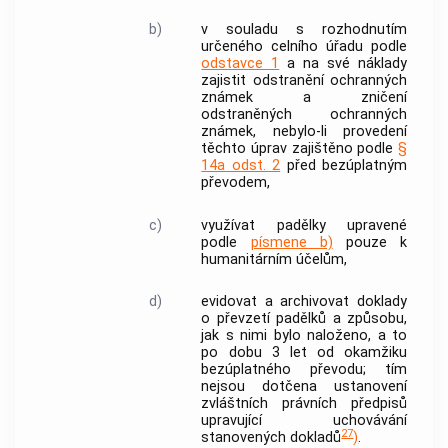
b)
v souladu s rozhodnutím
určeného celního úřadu podle
odstavce 1
a na své náklady
zajistit odstranění ochranných
známek a zničení
odstraněných ochranných
známek, nebylo-li provedení
těchto úprav zajištěno podle
§
14a odst. 2
před bezúplatným
převodem,
c)
využívat padělky upravené
podle
písmene b)
pouze k
humanitárním účelům,
d)
evidovat a archivovat doklady
o převzetí padělků a způsobu,
jak s nimi bylo naloženo, a to
po dobu 3 let od okamžiku
bezúplatného převodu; tím
nejsou dotčena ustanovení
zvláštních právních předpisů
upravující uchovávání
27
stanovených dokladů
)
.