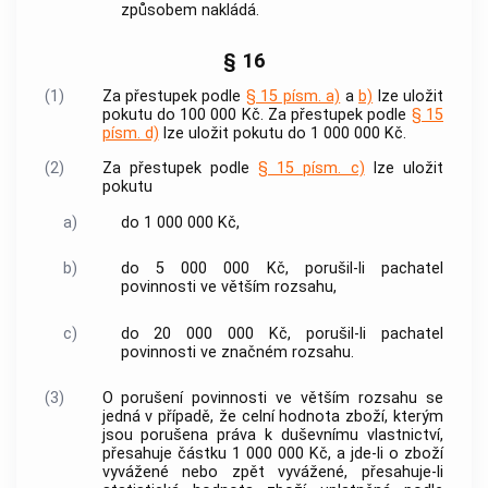
způsobem nakládá.
§ 16
(1)
Za
přestupek
podle
§ 15 písm. a)
a
b)
lze uložit
pokutu do 100 000 Kč. Za
přestupek
podle
§ 15
písm. d)
lze uložit pokutu do 1 000 000 Kč.
(2)
Za
přestupek
podle
§ 15 písm. c)
lze uložit
pokutu
a)
do 1 000 000 Kč,
b)
do 5 000 000 Kč, porušil-li pachatel
povinnosti ve větším rozsahu,
c)
do 20 000 000 Kč, porušil-li pachatel
povinnosti ve značném rozsahu.
(3)
O porušení povinnosti ve větším rozsahu se
jedná v případě, že celní hodnota zboží, kterým
jsou porušena práva k duševnímu vlastnictví,
přesahuje částku 1 000 000 Kč, a jde-li o zboží
vyvážené nebo zpět vyvážené, přesahuje-li