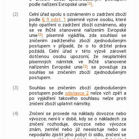
16
podle nařízení Evropské unie
)
.
(2)
Celní úřad spolu s oznámením o zadržení zboží
podle
§ 9 odst. 1
písemně vyzve osobu, které
bylo opatření o zadržení zboží oznámeno, aby
se ve lhůtě stanovené nařízením Evropské
16
unie
)
písemně vyjádřila, zda souhlasí se
zničením zadrženého zboží zjednodušeným
postupem v případě, že o to držitel práva
požádá. Celní úřad v této výzvě zároveň
dotčenou osobu upozorní, že neuplatnění
písemných námitek ve lhůtě stanovené
16
nařízením Evropské unie
)
se považuje za
souhlas se zničením zboží zjednodušeným
postupem.
(3)
Souhlas se zničením zboží zjednodušeným
postupem podle
odstavce 2
nelze vzít zpět a
po vyjádření takového souhlasu nelze proti
zničení zboží uplatnit námitky.
(4)
Zničení se provede na náklady dovozce nebo
vývozce; není-li v době, kdy se o nákladech za
zničení rozhoduje, dovozce nebo vývozce
znám, zemřel nebo již neexistuje nebo se
nepodařilo zjistit jeho pobyt či sídlo, zničení se