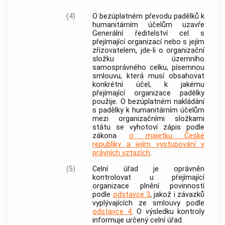
(4)
O bezúplatném převodu padělků k
humanitárním účelům uzavře
Generální ředitelství cel s
přejímající organizací nebo s jejím
zřizovatelem, jde-li o organizační
složku územního
samosprávného celku, písemnou
smlouvu, která musí obsahovat
konkrétní účel, k jakému
přejímající organizace padělky
použije. O bezúplatném nakládání
s padělky k humanitárním účelům
mezi organizačními složkami
státu se vyhotoví zápis podle
zákona
o majetku České
republiky a jejím vystupování v
právních vztazích
.
(5)
Celní úřad je oprávněn
kontrolovat u přejímající
organizace plnění povinností
podle
odstavce 3
, jakož i závazků
vyplývajících ze smlouvy podle
odstavce 4.
O výsledku kontroly
informuje určený celní úřad.