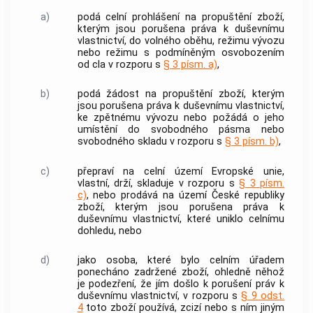
a)
podá celní prohlášení na propuštění zboží,
kterým jsou porušena práva k duševnímu
vlastnictví, do volného oběhu, režimu vývozu
nebo režimu s podmíněným osvobozením
od cla v rozporu s
§ 3 písm. a)
,
b)
podá žádost na propuštění zboží, kterým
jsou porušena práva k duševnímu vlastnictví,
ke zpětnému vývozu nebo požádá o jeho
umístění do svobodného pásma nebo
svobodného skladu v rozporu s
§ 3 písm. b)
,
c)
přepraví na celní území Evropské unie,
vlastní, drží, skladuje v rozporu s
§ 3 písm.
c)
, nebo prodává na území České republiky
zboží, kterým jsou porušena práva k
duševnímu vlastnictví, které uniklo celnímu
dohledu, nebo
d)
jako osoba, které bylo celním úřadem
ponecháno zadržené zboží, ohledně něhož
je podezření, že jím došlo k porušení práv k
duševnímu vlastnictví, v rozporu s
§ 9 odst.
4
toto zboží používá, zcizí nebo s ním jiným