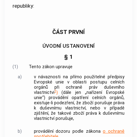
republiky:
ČÁST PRVNÍ
ÚVODNÍ USTANOVENÍ
§ 1
(1)
Tento zákon upravuje
a)
v návaznosti na přímo použitelné předpisy
Evropské unie v oblasti postupu celních
orgánů při ochraně práv duševního
1
vlastnictví
)
(dále jen „nařízení Evropské
unie“) provádění opatření celních orgánů,
existuje-li podezření, že zboží porušuje práva
k duševnímu vlastnictví, nebo v případě
zjištění, že takové zboží práva k duševnímu
vlastnictví porušuje,
b)
provádění dozoru podle zákona
o ochraně
spotřebitele
.