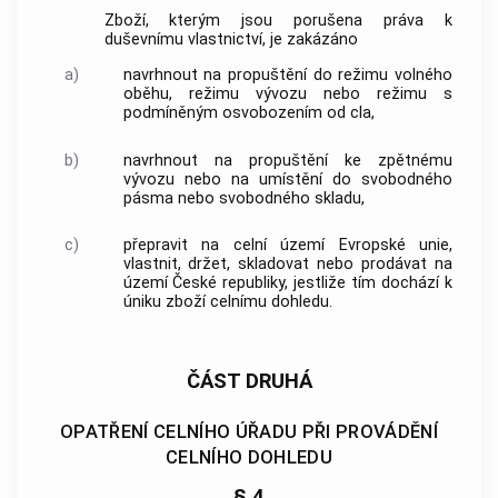
Zboží, kterým jsou porušena práva k
duševnímu vlastnictví, je zakázáno
a)
navrhnout na propuštění do režimu volného
oběhu, režimu vývozu nebo režimu s
podmíněným osvobozením od cla,
b)
navrhnout na propuštění ke zpětnému
vývozu nebo na umístění do svobodného
pásma nebo svobodného skladu,
c)
přepravit na celní území Evropské unie,
vlastnit, držet, skladovat nebo prodávat na
území České republiky, jestliže tím dochází k
úniku zboží celnímu dohledu.
ČÁST DRUHÁ
OPATŘENÍ CELNÍHO ÚŘADU PŘI PROVÁDĚNÍ
CELNÍHO DOHLEDU
§ 4