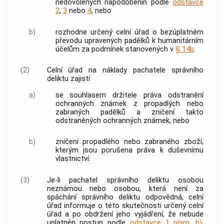
nedovolených napodobenin podle
odstavce
2
,
3
nebo
4
, nebo
b)
rozhodne určený celní úřad o bezúplatném
převodu upravených padělků k humanitárním
účelům za podmínek stanovených v
§ 14b
.
(2)
Celní úřad na náklady pachatele správního
deliktu zajistí
a)
se souhlasem držitele práva odstranění
ochranných známek z propadlých nebo
zabraných padělků a zničení takto
odstraněných ochranných známek, nebo
b)
zničení propadlého nebo zabraného zboží,
kterým jsou porušena práva k duševnímu
vlastnictví.
(3)
Je-li pachatel správního deliktu osobou
neznámou nebo osobou, která není za
spáchání správního deliktu odpovědná, celní
úřad informuje o této skutečnosti určený celní
úřad a po obdržení jeho vyjádření, že nebude
uplatněn postup podle
odstavce 1 písm. b)
,