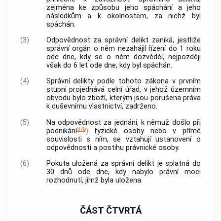
zejména ke způsobu jeho spáchání a jeho
následkům a k okolnostem, za nichž byl
spáchán.
(3)
Odpovědnost za správní delikt zaniká, jestliže
správní orgán o něm nezahájil řízení do 1 roku
ode dne, kdy se o něm dozvěděl, nejpozději
však do 6 let ode dne, kdy byl spáchán.
(4)
Správní delikty podle tohoto zákona v prvním
stupni projednává celní úřad, v jehož územním
obvodu bylo zboží, kterým jsou porušena práva
k duševnímu vlastnictví, zadrženo.
(5)
Na odpovědnost za jednání, k němuž došlo při
37b
podnikání
)
fyzické osoby nebo v přímé
souvislosti s ním, se vztahují ustanovení o
odpovědnosti a postihu právnické osoby.
(6)
Pokuta uložená za správní delikt je splatná do
30 dnů ode dne, kdy nabylo právní moci
rozhodnutí, jímž byla uložena.
ČÁST ČTVRTÁ