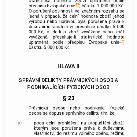
statistická hodnota zboží uplatněná podle
37
předpisu Evropské unie
)
částku 1 000 000 Kč.
O porušení povinnosti ve značném rozsahu se
jedná v případě, že celní hodnota zboží, jehož
výrobou nebo úpravou byla porušena práva k
duševnímu vlastnictví, přesahuje částku 5 000
000 Kč, a jde-li o zboží vyvážené nebo zpět
vyvážené, přesahuje-li statistická hodnota
37
uplatněná podle předpisu Evropské unie
)
částku 5 000 000 Kč.
HLAVA II
SPRÁVNÍ DELIKTY PRÁVNICKÝCH OSOB A
PODNIKAJÍCÍCH FYZICKÝCH OSOB
§ 23
Právnická osoba nebo podnikající fyzická
osoba se dopustí správního deliktu tím, že
a)
podá celní prohlášení na propuštění zboží,
kterým jsou porušena práva k duševnímu
vlastnictví, do režimu volného oběhu, režimu