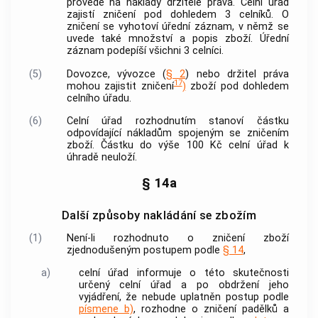
provede na náklady držitele práva. Celní úřad
zajistí zničení pod dohledem 3 celníků. O
zničení se vyhotoví úřední záznam, v němž se
uvede také množství a popis zboží. Úřední
záznam podepíší všichni 3 celníci.
(5)
Dovozce, vývozce (
§ 2
) nebo držitel práva
17
mohou zajistit zničení
)
zboží pod dohledem
celního úřadu.
(6)
Celní úřad rozhodnutím stanoví částku
odpovídající nákladům spojeným se zničením
zboží. Částku do výše 100 Kč celní úřad k
úhradě neuloží.
§ 14a
Další způsoby nakládání se zbožím
(1)
Není-li rozhodnuto o zničení zboží
zjednodušeným postupem podle
§ 14
,
a)
celní úřad informuje o této skutečnosti
určený celní úřad a po obdržení jeho
vyjádření, že nebude uplatněn postup podle
písmene b)
, rozhodne o zničení padělků a