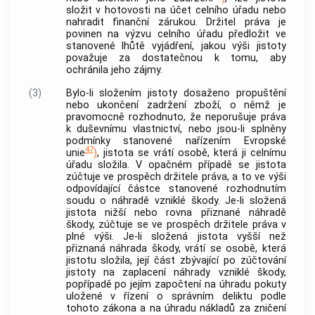
složit v hotovosti na účet celního úřadu nebo
nahradit finanční zárukou. Držitel práva je
povinen na výzvu celního úřadu předložit ve
stanovené lhůtě vyjádření, jakou výši jistoty
považuje za dostatečnou k tomu, aby
ochránila jeho zájmy.
(3)
Bylo-li složením jistoty dosaženo propuštění
nebo ukončení zadržení zboží, o němž je
pravomocně rozhodnuto, že neporušuje práva
k duševnímu vlastnictví, nebo jsou-li splněny
podmínky stanovené nařízením Evropské
47
unie
)
, jistota se vrátí osobě, která ji celnímu
úřadu složila. V opačném případě se jistota
zúčtuje ve prospěch držitele práva, a to ve výši
odpovídající částce stanovené rozhodnutím
soudu o náhradě vzniklé škody. Je-li složená
jistota nižší nebo rovna přiznané náhradě
škody, zúčtuje se ve prospěch držitele práva v
plné výši. Je-li složená jistota vyšší než
přiznaná náhrada škody, vrátí se osobě, která
jistotu složila, její část zbývající po zúčtování
jistoty na zaplacení náhrady vzniklé škody,
popřípadě po jejím započtení na úhradu pokuty
uložené v řízení o správním deliktu podle
tohoto zákona a na úhradu nákladů za zničení