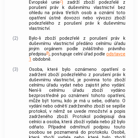
7
Evropské unie
)
zadrží zboží podezřelé z
porušení práv k duševnímu vlastnictví bez
ohledu na práva třetích osob a oznámí toto
opatření ústně dovozci nebo vývozci zboží
podezřelého z porušení práv k duševnímu
vlastnictví.
(2)
Bylo-li zboží podezřelé z porušení práv k
duševnímu vlastnictví předáno celnímu úřadu
jiným orgánem podle zvláštního právního
8
předpisu
)
, postupuje celní úřad podle
odstavce
1
obdobně.
(3)
Osoba, které bylo oznámeno opatření o
zadržení zboží podezřelého z porušení práv k
duševnímu vlastnictví, je povinna toto zboží
celnímu úřadu vydat nebo zajistit jeho vydání.
Není-li celnímu úřadu zboží vydáno
bezprostředně po oznámení tohoto opatření,
může být tomu, kdo je má u sebe, odňato. O
vydání nebo odnětí zadrženého zboží se sepíše
protokol, v němž se uvede množství a popis
zadrženého zboží. Protokol podepisují dva
celníci a osoba, která zboží vydala nebo jíž bylo
odňato. Případné odmítnutí podpisu touto
osobou se poznamená do protokolu. Osobě,
která zboží vydala nebo které bylo zboží