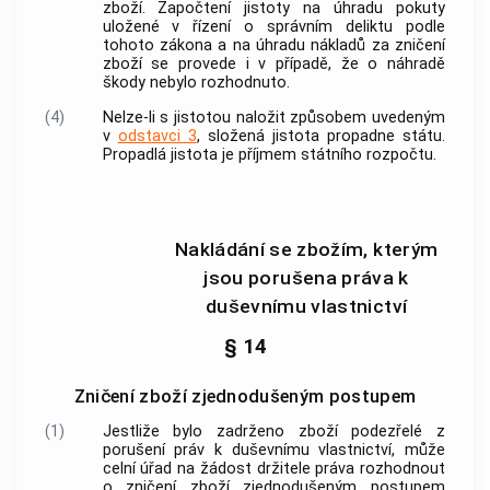
zboží. Započtení jistoty na úhradu pokuty
uložené v řízení o správním deliktu podle
tohoto zákona a na úhradu nákladů za zničení
zboží se provede i v případě, že o náhradě
škody nebylo rozhodnuto.
(4)
Nelze-li s jistotou naložit způsobem uvedeným
v
odstavci 3
, složená jistota propadne státu.
Propadlá jistota je příjmem státního rozpočtu.
Nakládání se zbožím, kterým
jsou porušena práva k
duševnímu vlastnictví
§ 14
Zničení zboží zjednodušeným postupem
(1)
Jestliže bylo zadrženo zboží podezřelé z
porušení práv k duševnímu vlastnictví, může
celní úřad na žádost držitele práva rozhodnout
o zničení zboží zjednodušeným postupem