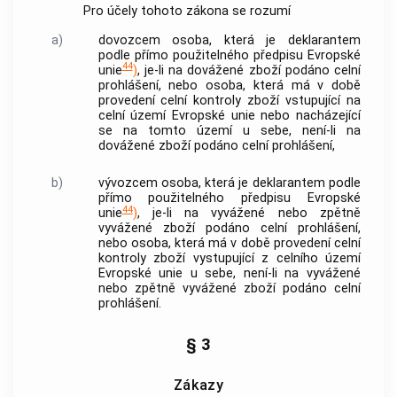
Pro účely tohoto zákona se rozumí
a)
dovozcem osoba, která je deklarantem
podle přímo použitelného předpisu Evropské
44
unie
)
, je-li na dovážené zboží podáno celní
prohlášení, nebo osoba, která má v době
provedení celní kontroly zboží vstupující na
celní území Evropské unie nebo nacházející
se na tomto území u sebe, není-li na
dovážené zboží podáno celní prohlášení,
b)
vývozcem osoba, která je deklarantem podle
přímo použitelného předpisu Evropské
44
unie
)
, je-li na vyvážené nebo zpětně
vyvážené zboží podáno celní prohlášení,
nebo osoba, která má v době provedení celní
kontroly zboží vystupující z celního území
Evropské unie u sebe, není-li na vyvážené
nebo zpětně vyvážené zboží podáno celní
prohlášení.
§ 3
Zákazy