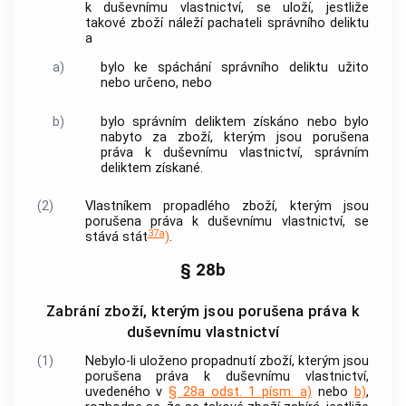
k duševnímu vlastnictví, se uloží, jestliže
takové zboží náleží pachateli správního deliktu
a
a)
bylo ke spáchání správního deliktu užito
nebo určeno, nebo
b)
bylo správním deliktem získáno nebo bylo
nabyto za zboží, kterým jsou porušena
práva k duševnímu vlastnictví, správním
deliktem získané.
(2)
Vlastníkem propadlého zboží, kterým jsou
porušena práva k duševnímu vlastnictví, se
37a
stává stát
)
.
§ 28b
Zabrání zboží, kterým jsou porušena práva k
duševnímu vlastnictví
(1)
Nebylo-li uloženo propadnutí zboží, kterým jsou
porušena práva k duševnímu vlastnictví,
uvedeného v
§ 28a odst. 1 písm. a)
nebo
b)
,