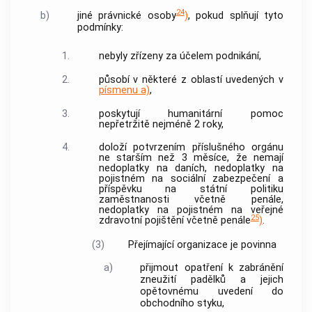
24
b)
jiné právnické osoby
)
, pokud splňují tyto
podmínky:
1.
nebyly zřízeny za účelem podnikání,
2.
působí v některé z oblastí uvedených v
písmenu a)
,
3.
poskytují humanitární pomoc
nepřetržitě nejméně 2 roky,
4.
doloží potvrzením příslušného orgánu
ne starším než 3 měsíce, že nemají
nedoplatky na daních, nedoplatky na
pojistném na sociální zabezpečení a
příspěvku na státní politiku
zaměstnanosti včetně penále,
nedoplatky na pojistném na veřejné
25
zdravotní pojištění včetně penále
)
.
(3)
Přejímající organizace je povinna
a)
přijmout opatření k zabránění
zneužití padělků a jejich
opětovnému uvedení do
obchodního styku,