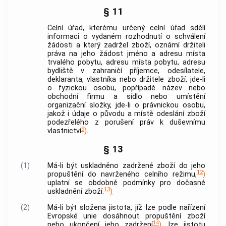
§ 11
Celní úřad, kterému určený celní úřad sdělí
informaci o vydaném rozhodnutí o schválení
žádosti a který zadržel zboží, oznámí držiteli
práva na jeho žádost jméno a adresu místa
trvalého pobytu, adresu místa pobytu, adresu
bydliště v zahraničí příjemce, odesílatele,
deklaranta, vlastníka nebo držitele zboží, jde-li
o fyzickou osobu, popřípadě název nebo
obchodní firmu a sídlo nebo umístění
organizační složky, jde-li o právnickou osobu,
jakož i údaje o původu a místě odeslání zboží
podezřelého z porušení práv k duševnímu
9
vlastnictví
)
.
§ 13
(1)
Má-li být uskladněno zadržené zboží do jeho
12
propuštění do navrženého celního režimu,
)
uplatní se obdobně podmínky pro dočasné
13
uskladnění zboží.
)
(2)
Má-li být složena jistota, jíž lze podle nařízení
Evropské unie dosáhnout propuštění zboží
14
nebo ukončení jeho zadržení
)
, lze jistotu