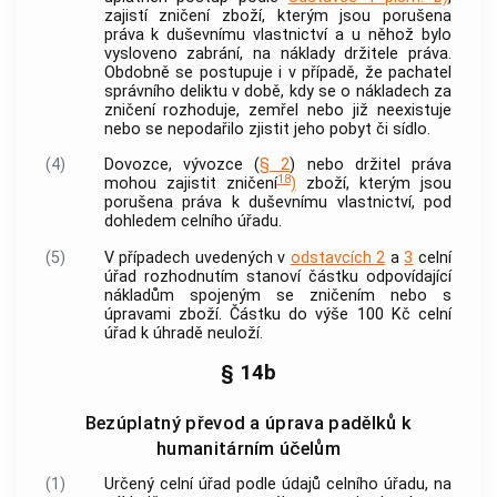
zajistí zničení zboží, kterým jsou porušena
práva k duševnímu vlastnictví a u něhož bylo
vysloveno zabrání, na náklady držitele práva.
Obdobně se postupuje i v případě, že pachatel
správního deliktu v době, kdy se o nákladech za
zničení rozhoduje, zemřel nebo již neexistuje
nebo se nepodařilo zjistit jeho pobyt či sídlo.
(4)
Dovozce, vývozce (
§ 2
) nebo držitel práva
18
mohou zajistit zničení
)
zboží, kterým jsou
porušena práva k duševnímu vlastnictví, pod
dohledem celního úřadu.
(5)
V případech uvedených v
odstavcích 2
a
3
celní
úřad rozhodnutím stanoví částku odpovídající
nákladům spojeným se zničením nebo s
úpravami zboží. Částku do výše 100 Kč celní
úřad k úhradě neuloží.
§ 14b
Bezúplatný převod a úprava padělků k
humanitárním účelům
(1)
Určený celní úřad podle údajů celního úřadu, na