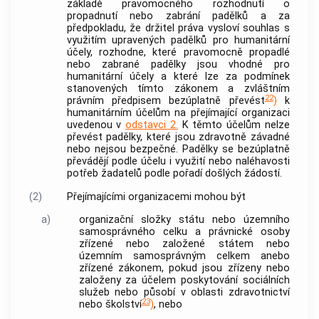
základě pravomocného rozhodnutí o
propadnutí nebo zabrání padělků a za
předpokladu, že držitel práva vysloví souhlas s
využitím upravených padělků pro humanitární
účely, rozhodne, které pravomocně propadlé
nebo zabrané padělky jsou vhodné pro
humanitární účely a které lze za podmínek
stanovených tímto zákonem a zvláštním
22
právním předpisem bezúplatně převést
)
k
humanitárním účelům na přejímající organizaci
uvedenou v
odstavci 2.
K těmto účelům nelze
převést padělky, které jsou zdravotně závadné
nebo nejsou bezpečné. Padělky se bezúplatně
převádějí podle účelu i využití nebo naléhavosti
potřeb žadatelů podle pořadí došlých žádostí.
(2)
Přejímajícími organizacemi mohou být
a)
organizační složky státu nebo územního
samosprávného celku a právnické osoby
zřízené nebo založené státem nebo
územním samosprávným celkem anebo
zřízené zákonem, pokud jsou zřízeny nebo
založeny za účelem poskytování sociálních
služeb nebo působí v oblasti zdravotnictví
23
nebo školství
)
, nebo