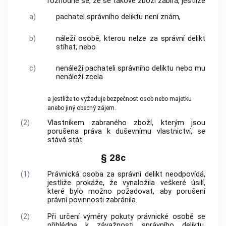
rozhodne se, že se takové zboží zabírá, jestliže
a)
pachatel správního deliktu není znám,
b)
náleží osobě, kterou nelze za správní delikt
stíhat, nebo
c)
nenáleží pachateli správního deliktu nebo mu
nenáleží zcela
a jestliže to vyžaduje bezpečnost osob nebo majetku
anebo jiný obecný zájem.
(2)
Vlastníkem zabraného zboží, kterým jsou
porušena práva k duševnímu vlastnictví, se
stává stát.
§ 28c
(1)
Právnická osoba za správní delikt neodpovídá,
jestliže prokáže, že vynaložila veškeré úsilí,
které bylo možno požadovat, aby porušení
právní povinnosti zabránila.
(2)
Při určení výměry pokuty právnické osobě se
přihlédne k závažnosti správního deliktu,