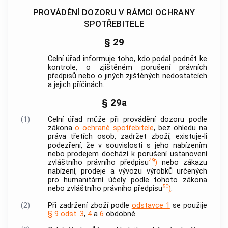
PROVÁDĚNÍ DOZORU V RÁMCI OCHRANY
SPOTŘEBITELE
§ 29
Celní úřad informuje toho, kdo podal podnět ke
kontrole, o zjištěném porušení právních
předpisů nebo o jiných zjištěných nedostatcích
a jejich příčinách.
§ 29a
(1)
Celní úřad může při provádění dozoru podle
zákona
o ochraně spotřebitele
, bez ohledu na
práva třetích osob, zadržet zboží, existuje-li
podezření, že v souvislosti s jeho nabízením
nebo prodejem dochází k porušení ustanovení
49
zvláštního právního předpisu
)
nebo zákazu
nabízení, prodeje a vývozu výrobků určených
pro humanitární účely podle tohoto zákona
50
nebo zvláštního právního předpisu
)
.
(2)
Při zadržení zboží podle
odstavce 1
se použije
§ 9 odst. 3
,
4
a
6
obdobně.