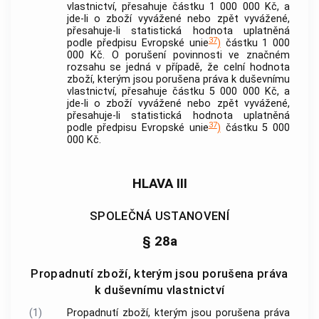
vlastnictví, přesahuje částku 1 000 000 Kč, a
jde-li o zboží vyvážené nebo zpět vyvážené,
přesahuje-li statistická hodnota uplatněná
37
podle předpisu Evropské unie
)
částku 1 000
000 Kč. O porušení povinnosti ve značném
rozsahu se jedná v případě, že celní hodnota
zboží, kterým jsou porušena práva k duševnímu
vlastnictví, přesahuje částku 5 000 000 Kč, a
jde-li o zboží vyvážené nebo zpět vyvážené,
přesahuje-li statistická hodnota uplatněná
37
podle předpisu Evropské unie
)
částku 5 000
000 Kč.
HLAVA III
SPOLEČNÁ USTANOVENÍ
§ 28a
Propadnutí zboží, kterým jsou porušena práva
k duševnímu vlastnictví
(1)
Propadnutí zboží, kterým jsou porušena práva