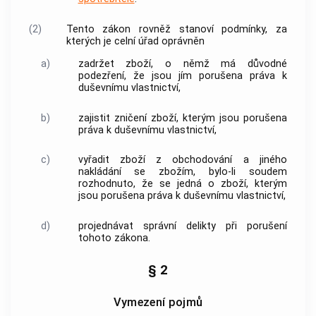
(2)
Tento zákon rovněž stanoví podmínky, za
kterých je celní úřad oprávněn
a)
zadržet zboží, o němž má důvodné
podezření, že jsou jím porušena práva k
duševnímu vlastnictví,
b)
zajistit zničení zboží, kterým jsou porušena
práva k duševnímu vlastnictví,
c)
vyřadit zboží z obchodování a jiného
nakládání se zbožím, bylo-li soudem
rozhodnuto, že se jedná o zboží, kterým
jsou porušena práva k duševnímu vlastnictví,
d)
projednávat správní delikty při porušení
tohoto zákona.
§ 2
Vymezení pojmů