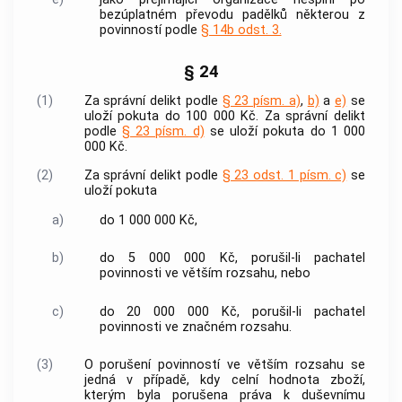
bezúplatném převodu padělků některou z
povinností podle
§ 14b odst. 3.
§ 24
(1)
Za správní delikt podle
§ 23 písm. a)
,
b)
a
e)
se
uloží pokuta do 100 000 Kč. Za správní delikt
podle
§ 23 písm. d)
se uloží pokuta do 1 000
000 Kč.
(2)
Za správní delikt podle
§ 23 odst. 1 písm. c)
se
uloží pokuta
a)
do 1 000 000 Kč,
b)
do 5 000 000 Kč, porušil-li pachatel
povinnosti ve větším rozsahu, nebo
c)
do 20 000 000 Kč, porušil-li pachatel
povinnosti ve značném rozsahu.
(3)
O porušení povinností ve větším rozsahu se
jedná v případě, kdy celní hodnota zboží,
kterým byla porušena práva k duševnímu