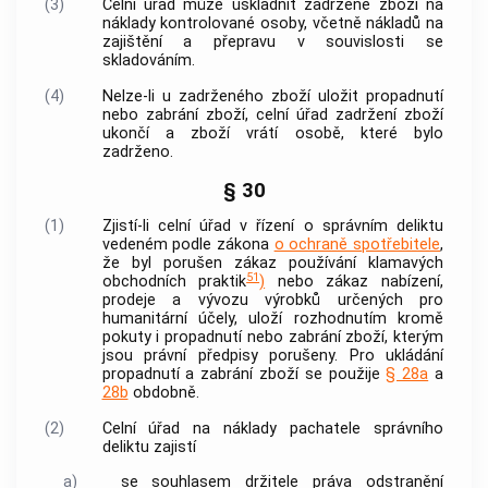
(3)
Celní úřad může uskladnit zadržené zboží na
náklady kontrolované osoby, včetně nákladů na
zajištění a přepravu v souvislosti se
skladováním.
(4)
Nelze-li u zadrženého zboží uložit propadnutí
nebo zabrání zboží, celní úřad zadržení zboží
ukončí a zboží vrátí osobě, které bylo
zadrženo.
§ 30
(1)
Zjistí-li celní úřad v řízení o správním deliktu
vedeném podle zákona
o ochraně spotřebitele
,
že byl porušen zákaz používání klamavých
51
obchodních praktik
)
nebo zákaz nabízení,
prodeje a vývozu výrobků určených pro
humanitární účely, uloží rozhodnutím kromě
pokuty i propadnutí nebo zabrání zboží, kterým
jsou právní předpisy porušeny. Pro ukládání
propadnutí a zabrání zboží se použije
§ 28a
a
28b
obdobně.
(2)
Celní úřad na náklady pachatele správního
deliktu zajistí
a)
se souhlasem držitele práva odstranění