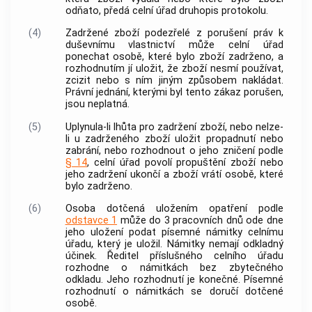
odňato, předá celní úřad druhopis protokolu.
(4)
Zadržené zboží podezřelé z porušení práv k
duševnímu vlastnictví může celní úřad
ponechat osobě, které bylo zboží zadrženo, a
rozhodnutím jí uložit, že zboží nesmí používat,
zcizit nebo s ním jiným způsobem nakládat.
Právní jednání, kterými byl tento zákaz porušen,
jsou neplatná.
(5)
Uplynula-li lhůta pro zadržení zboží, nebo nelze-
li u zadrženého zboží uložit propadnutí nebo
zabrání, nebo rozhodnout o jeho zničení podle
§ 14
, celní úřad povolí propuštění zboží nebo
jeho zadržení ukončí a zboží vrátí osobě, které
bylo zadrženo.
(6)
Osoba dotčená uložením opatření podle
odstavce 1
může do 3 pracovních dnů ode dne
jeho uložení podat písemné námitky celnímu
úřadu, který je uložil. Námitky nemají odkladný
účinek. Ředitel příslušného celního úřadu
rozhodne o námitkách bez zbytečného
odkladu. Jeho rozhodnutí je konečné. Písemné
rozhodnutí o námitkách se doručí dotčené
osobě.