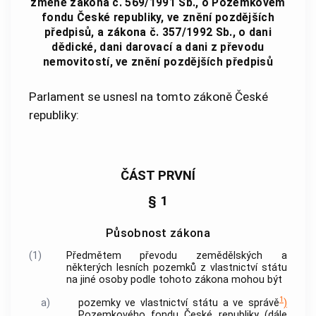
změně zákona č. 569/1991 Sb., o Pozemkovém
fondu České republiky, ve znění pozdějších
předpisů, a zákona č. 357/1992 Sb., o dani
dědické, dani darovací a dani z převodu
nemovitostí, ve znění pozdějších předpisů
Parlament se usnesl na tomto zákoně České
republiky:
ČÁST PRVNÍ
§ 1
Působnost zákona
(1)
Předmětem převodu zemědělských a
některých lesních pozemků z vlastnictví státu
na jiné osoby podle tohoto zákona mohou být
1
a)
pozemky ve vlastnictví státu a ve správě
)
Pozemkového fondu České republiky (dále