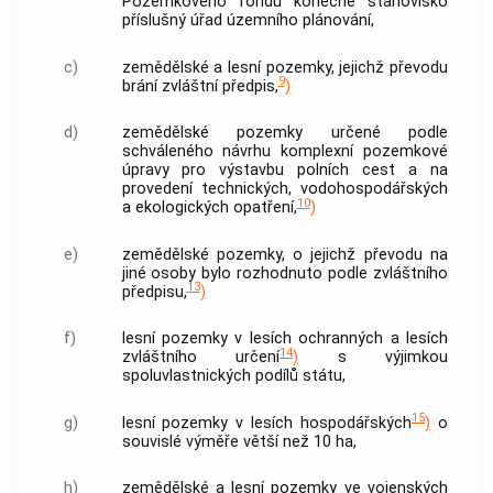
Pozemkového fondu konečné stanovisko
příslušný úřad územního plánování,
c)
zemědělské a lesní pozemky, jejichž převodu
9
brání zvláštní předpis,
)
d)
zemědělské pozemky určené podle
schváleného návrhu komplexní pozemkové
úpravy pro výstavbu polních cest a na
provedení technických, vodohospodářských
10
a ekologických opatření,
)
e)
zemědělské pozemky, o jejichž převodu na
jiné osoby bylo rozhodnuto podle zvláštního
13
předpisu,
)
f)
lesní pozemky v lesích ochranných a lesích
14
zvláštního určení
)
s výjimkou
spoluvlastnických podílů státu
,
15
g)
lesní pozemky v lesích hospodářských
)
o
souvislé výměře větší než 10 ha,
h)
zemědělské a lesní pozemky ve vojenských