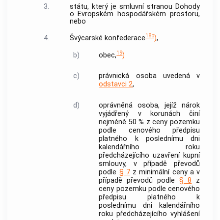
3.
státu, který je smluvní stranou Dohody
o Evropském hospodářském prostoru,
nebo
18b
4.
Švýcarské konfederace
)
,
19
b)
obec,
)
c)
právnická osoba uvedená v
odstavci 2
,
d)
oprávněná osoba, jejíž nárok
vyjádřený v korunách činí
nejméně 50 % z ceny pozemku
podle cenového předpisu
platného k poslednímu dni
kalendářního roku
předcházejícího uzavření kupní
smlouvy, v případě převodů
podle
§ 7
z minimální ceny a v
případě převodů podle
§ 8
z
ceny pozemku podle cenového
předpisu platného k
poslednímu dni kalendářního
roku předcházejícího vyhlášení