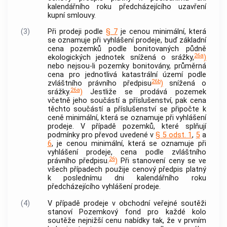
kalendářního roku předcházejícího uzavření
kupní smlouvy.
(3)
Při prodeji podle
§ 7
je cenou minimální, která
se oznamuje při vyhlášení prodeje, buď základní
cena pozemků podle bonitovaných půdně
26a
ekologických jednotek snížená o srážky,
)
nebo nejsou-li pozemky bonitovány, průměrná
cena pro jednotlivá
katastrální území
podle
26b
zvláštního právního předpisu
)
snížená o
26a
srážky.
)
Jestliže se prodává pozemek
včetně jeho součástí a příslušenství, pak cena
těchto součástí a příslušenství se připočte k
ceně minimální, která se oznamuje při vyhlášení
prodeje. V případě pozemků, které splňují
podmínky pro převod uvedené v
§ 5 odst. 1
,
5
a
6
, je cenou minimální, která se oznamuje při
vyhlášení prodeje, cena podle zvláštního
26
právního předpisu.
)
Při stanovení ceny se ve
všech případech použije cenový předpis platný
k poslednímu dni kalendářního roku
předcházejícího vyhlášení prodeje.
(4)
V případě prodeje v obchodní veřejné soutěži
stanoví Pozemkový fond pro každé kolo
soutěže nejnižší cenu nabídky tak, že v prvním