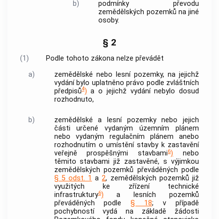
b)
podmínky převodu
zemědělských pozemků na jiné
osoby.
§ 2
(1)
Podle tohoto zákona nelze převádět
a)
zemědělské nebo lesní pozemky, na jejichž
vydání bylo uplatněno právo podle zvláštních
4
předpisů
)
a o jejichž vydání nebylo dosud
rozhodnuto,
b)
zemědělské a lesní pozemky nebo jejich
části určené vydaným územním plánem
nebo vydaným regulačním plánem anebo
rozhodnutím o umístění stavby k zastavění
6
veřejně prospěšnými stavbami
)
nebo
těmito stavbami již zastavěné, s výjimkou
zemědělských pozemků převáděných podle
§ 5 odst. 1
a
2
, zemědělských pozemků již
využitých ke zřízení technické
6
infrastruktury
)
a lesních pozemků
převáděných podle
§ 18
; v případě
pochybností vydá na základě žádosti