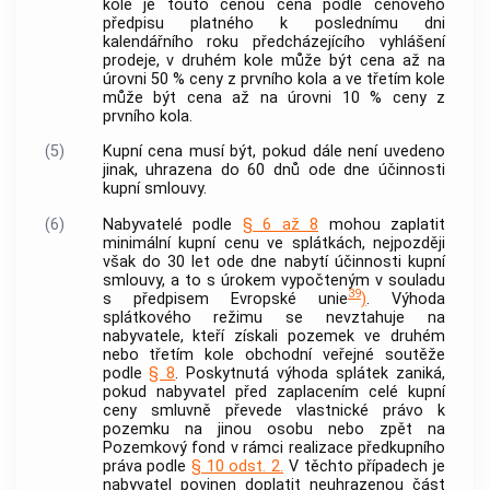
kole je touto cenou cena podle cenového
předpisu platného k poslednímu dni
kalendářního roku předcházejícího vyhlášení
prodeje, v druhém kole může být cena až na
úrovni 50 % ceny z prvního kola a ve třetím kole
může být cena až na úrovni 10 % ceny z
prvního kola.
(5)
Kupní cena musí být, pokud dále není uvedeno
jinak, uhrazena do 60 dnů ode dne účinnosti
kupní smlouvy.
(6)
Nabyvatelé podle
§ 6 až 8
mohou zaplatit
minimální kupní cenu ve splátkách, nejpozději
však do 30 let ode dne nabytí účinnosti kupní
smlouvy, a to s úrokem vypočteným v souladu
39
s předpisem Evropské unie
)
. Výhoda
splátkového režimu se nevztahuje na
nabyvatele, kteří získali pozemek ve druhém
nebo třetím kole obchodní veřejné soutěže
podle
§ 8
. Poskytnutá výhoda splátek zaniká,
pokud nabyvatel před zaplacením celé kupní
ceny smluvně převede vlastnické právo k
pozemku na jinou osobu nebo zpět na
Pozemkový fond v rámci realizace předkupního
práva podle
§ 10 odst. 2.
V těchto případech je
nabyvatel povinen doplatit neuhrazenou část