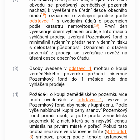
obvodu se prodávaný zemědělský pozemek
nachází, k vyvěšení na úřední desce obecního
19
úřadu
)
oznámení o zahájení prodeje podle
odstavce 1
s uvedením údajů o pozemcích
23
podle katastru
nemovitostí
.
)
První den
vyvěšení je dnem vyhlášení prodeje. Informaci o
vyhlášení prodeje zveřejní Pozemkový fond s
minimálně týdenním předstihem v denním tisku
s celostátní působností. Oznámení o stažení
pozemků z prodeje se zveřejňuje rovněž na
úřední desce obecního úřadu.
(3)
Osoby uvedené v
odstavci 1
mohou o koupi
zemědělského pozemku požádat písemně
Pozemkový fond do 1 měsíce ode dne
vyhlášení prodeje.
(4)
Požádá-li o koupi zemědělského pozemku více
osob uvedených v
odstavci 1
, vyzve je
Pozemkový fond, aby nabídly kupní cenu. Podle
výše nabídnuté kupní ceny stanoví Pozemkový
fond pořadí osob, a poté prodá zemědělský
pozemek té z nich, která se s nejvyšší cenou
umístila na prvním místě v pořadí. Pokud tato
osoba neuzavře ve stanovené lhůtě (
§ 11 odst.
3
) smlouvu, prodej podle tohoto ustanovení