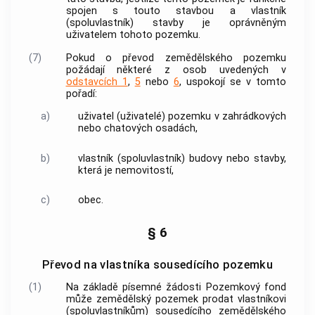
spojen s touto stavbou a vlastník
(spoluvlastník) stavby je oprávněným
uživatelem tohoto pozemku.
(7)
Pokud o převod zemědělského pozemku
požádají některé z osob uvedených v
odstavcích 1
,
5
nebo
6
, uspokojí se v tomto
pořadí:
a)
uživatel (uživatelé) pozemku v zahrádkových
nebo chatových osadách,
b)
vlastník (spoluvlastník) budovy nebo stavby,
která je
nemovitostí
,
c)
obec
.
§ 6
Převod na vlastníka sousedícího pozemku
(1)
Na základě písemné žádosti Pozemkový fond
může zemědělský pozemek prodat vlastníkovi
(spoluvlastníkům) sousedícího zemědělského