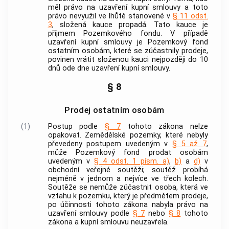
měl právo na uzavření kupní smlouvy a toto
právo nevyužil ve lhůtě stanovené v
§ 11 odst.
3
, složená kauce propadá. Tato kauce je
příjmem Pozemkového fondu. V případě
uzavření kupní smlouvy je Pozemkový fond
ostatním osobám, které se zúčastnily prodeje,
povinen vrátit složenou kauci nejpozději do 10
dnů ode dne uzavření kupní smlouvy.
§ 8
Prodej ostatním osobám
(1)
Postup podle
§ 7
tohoto zákona nelze
opakovat. Zemědělské pozemky, které nebyly
převedeny postupem uvedeným v
§ 5 až 7
,
může Pozemkový fond prodat osobám
uvedeným v
§ 4 odst. 1 písm. a)
,
b)
a
d)
v
obchodní veřejné soutěži; soutěž probíhá
nejméně v jednom a nejvíce ve třech kolech.
Soutěže se nemůže zúčastnit osoba, která ve
vztahu k pozemku, který je předmětem prodeje,
po účinnosti tohoto zákona nabyla právo na
uzavření smlouvy podle
§ 7
nebo
§ 8
tohoto
zákona a kupní smlouvu neuzavřela.