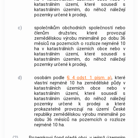
katastrálním území
, které sousedí s
katastrálním územím
, do něhož náležejí
pozemky určené k prodeji,
c)
společníkům obchodních společností nebo
členům družstev, které provozují
zemědělskou výrobu minimálně po dobu 36
měsíců na pozemcích o rozloze nejméně 10
ha v
katastrálních územích
obce
nebo v
katastrálním území
, které sousedí s
katastrálním územím
, do něhož náležejí
pozemky určené k prodeji,
d)
osobám podle
§ 4 odst. 1 písm. a)
, které
vlastní nejméně 10 ha zemědělské půdy v
katastrálních územích
obce
nebo v
katastrálním území
, které sousedí s
katastrálním územím
, do něhož náležejí
pozemky určené k prodeji a které
prokazatelně provozují na území České
republiky zemědělskou výrobu minimálně po
dobu 36 měsíců na pozemcích o rozloze
nejméně 10 ha.
(2)
Pozemkový fond předá
obci
, v jejímž územním