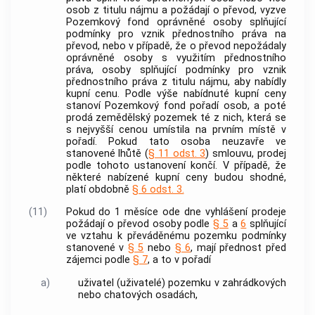
osob z titulu nájmu a požádají o převod, vyzve
Pozemkový fond oprávněné osoby splňující
podmínky pro vznik přednostního práva na
převod, nebo v případě, že o převod nepožádaly
oprávněné osoby s využitím přednostního
práva, osoby splňující podmínky pro vznik
přednostního práva z titulu nájmu, aby nabídly
kupní cenu. Podle výše nabídnuté kupní ceny
stanoví Pozemkový fond pořadí osob, a poté
prodá zemědělský pozemek té z nich, která se
s nejvyšší cenou umístila na prvním místě v
pořadí. Pokud tato osoba neuzavře ve
stanovené lhůtě (
§ 11 odst. 3
) smlouvu, prodej
podle tohoto ustanovení končí. V případě, že
některé nabízené kupní ceny budou shodné,
platí obdobně
§ 6 odst. 3.
(11)
Pokud do 1 měsíce ode dne vyhlášení prodeje
požádají o převod osoby podle
§ 5
a
6
splňující
ve vztahu k převáděnému pozemku podmínky
stanovené v
§ 5
nebo
§ 6
, mají přednost před
zájemci podle
§ 7
, a to v pořadí
a)
uživatel (uživatelé) pozemku v zahrádkových
nebo chatových osadách,