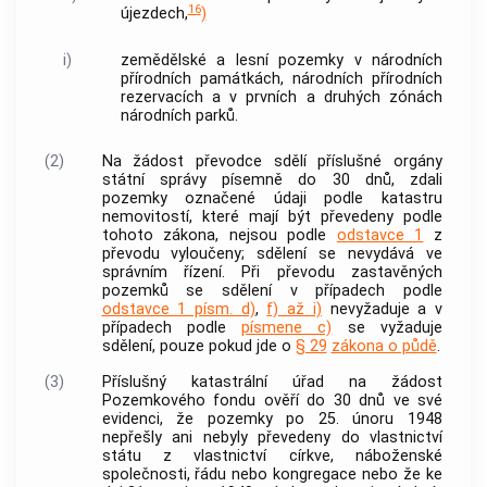
16
újezdech,
)
i)
zemědělské a lesní pozemky v národních
přírodních památkách, národních přírodních
rezervacích a v prvních a druhých zónách
národních parků.
(2)
Na žádost převodce sdělí příslušné orgány
státní správy písemně do 30 dnů, zdali
pozemky označené údaji podle katastru
nemovitostí
, které mají být převedeny podle
tohoto zákona, nejsou podle
odstavce 1
z
převodu vyloučeny; sdělení se nevydává ve
správním řízení. Při převodu zastavěných
pozemků se sdělení v případech podle
odstavce 1 písm. d)
,
f) až i)
nevyžaduje a v
případech podle
písmene c)
se vyžaduje
sdělení, pouze pokud jde o
§ 29
zákona o půdě
.
(3)
Příslušný katastrální úřad na žádost
Pozemkového fondu ověří do 30 dnů ve své
evidenci, že pozemky po 25. únoru 1948
nepřešly ani nebyly převedeny do vlastnictví
státu z vlastnictví církve, náboženské
společnosti, řádu nebo kongregace nebo že ke