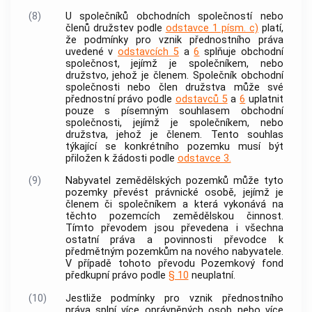
(8)
U společníků obchodních společností nebo
členů družstev podle
odstavce 1 písm. c)
platí,
že podmínky pro vznik přednostního práva
uvedené v
odstavcích 5
a
6
splňuje obchodní
společnost, jejímž je společníkem, nebo
družstvo, jehož je členem. Společník obchodní
společnosti nebo člen družstva může své
přednostní právo podle
odstavců 5
a
6
uplatnit
pouze s písemným souhlasem obchodní
společnosti, jejímž je společníkem, nebo
družstva, jehož je členem. Tento souhlas
týkající se konkrétního pozemku musí být
přiložen k žádosti podle
odstavce 3.
(9)
Nabyvatel zemědělských pozemků může tyto
pozemky převést právnické osobě, jejímž je
členem či společníkem a která vykonává na
těchto pozemcích zemědělskou činnost.
Tímto převodem jsou převedena i všechna
ostatní práva a povinnosti převodce k
předmětným pozemkům na nového nabyvatele.
V případě tohoto převodu Pozemkový fond
předkupní právo podle
§ 10
neuplatní.
(10)
Jestliže podmínky pro vznik přednostního
práva splní více oprávněných osob nebo více