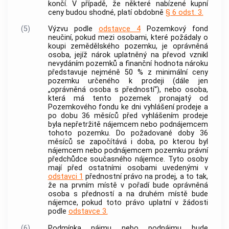
končí. V případě, že některé nabízené kupní
ceny budou shodné, platí obdobně
§ 6 odst. 3.
(5)
Výzvu podle
odstavce 4
Pozemkový fond
neučiní, pokud mezi osobami, které požádaly o
koupi zemědělského pozemku, je oprávněná
osoba, jejíž nárok uplatněný na převod vznikl
nevydáním pozemků a finanční hodnota nároku
představuje nejméně 50 % z minimální ceny
pozemku určeného k prodeji (dále jen
„oprávněná osoba s předností“), nebo osoba,
která má tento pozemek pronajatý od
Pozemkového fondu ke dni vyhlášení prodeje a
po dobu 36 měsíců před vyhlášením prodeje
byla nepřetržitě nájemcem nebo podnájemcem
tohoto pozemku. Do požadované doby 36
měsíců se započítává i doba, po kterou byl
nájemcem nebo podnájemcem pozemku právní
předchůdce současného nájemce. Tyto osoby
mají před ostatními osobami uvedenými v
odstavci 1
přednostní právo na prodej, a to tak,
že na prvním místě v pořadí bude oprávněná
osoba s předností a na druhém místě bude
nájemce, pokud toto právo uplatní v žádosti
podle
odstavce 3.
(6)
Podmínka nájmu nebo podnájmu bude