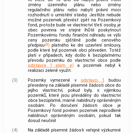
změny územního plánu nebo změny
regulačního plánu nebo nabytí právní moci
rozhodnutí o umístění stavby. Jestliže nebude
možné pozemek převést zpět na Pozemkový
fond, protože bude ve vlastnictví třetí osoby, je
obec
povinna ve stejné lhůtě poskytnout
Pozemkovému fondu finanční náhradu ve výši
ceny pozemku zjištěné podle cenového
26
předpisu
)
platného ke dni uzavření smlouvy,
podle které byl pozemek
obci
převeden. Totéž
platí v případech, kdy došlo k bezúplatnému
převodu pozemku do vlastnictví
obce
podle
odstavce 1 písm. e)
a pozemek nebyl k
realizaci zeleně využit.
(3)
Pozemky vymezené v
odstavci 1
budou
převedeny na základě písemné žádosti
obce
do
jejího vlastnictví, pokud byly, s výjimkou
pozemků, které jsou převáděny do vlastnictví
obce
bezúplatně, marně nabídnuty oprávněným
osobám. Po doručení žádosti
obce
je
Pozemkový fond povinen pozemek neprodleně
nabídnout oprávněným osobám, pokud tak
dosud neučinil.
(4)
Na základě písemné žádosti veřejné výzkumné