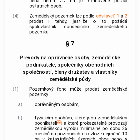
cena nemá vliv na již stanovené pořadí
ostatních osob.
(4)
Zemědělský pozemek lze podle
odstavců 1
a
2
prodat i tehdy, jestliže o to požádá
spoluvlastník sousedícího zemědělského
pozemku.
§ 7
Převody na oprávněné osoby, zemědělské
podnikatele, společníky obchodních
společností, členy družstev a vlastníky
zemědělské půdy
(1)
Pozemkový fond může prodat zemědělské
pozemky
a)
oprávněným osobám,
b)
fyzickým osobám, které jsou zemědělskými
22
podnikateli
)
a které prokazatelně provozují
zemědělskou výrobu minimálně po dobu 36
měsíců na pozemcích o rozloze nejméně 10
ha v
katastrálních územích
obce
nebo v