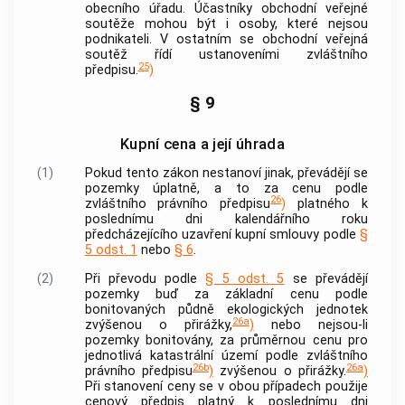
obecního úřadu. Účastníky obchodní veřejné
soutěže mohou být i osoby, které nejsou
podnikateli. V ostatním se obchodní veřejná
soutěž řídí ustanoveními zvláštního
25
předpisu.
)
§ 9
Kupní cena a její úhrada
(1)
Pokud tento zákon nestanoví jinak, převádějí se
pozemky úplatně, a to za cenu podle
26
zvláštního právního předpisu
)
platného k
poslednímu dni kalendářního roku
předcházejícího uzavření kupní smlouvy podle
§
5 odst. 1
nebo
§ 6
.
(2)
Při převodu podle
§ 5 odst. 5
se převádějí
pozemky buď za základní cenu podle
bonitovaných půdně ekologických jednotek
26a
zvýšenou o přirážky,
)
nebo nejsou-li
pozemky bonitovány, za průměrnou cenu pro
jednotlivá
katastrální území
podle zvláštního
26b
26a
právního předpisu
)
zvýšenou o přirážky.
)
Při stanovení ceny se v obou případech použije
cenový předpis platný k poslednímu dni