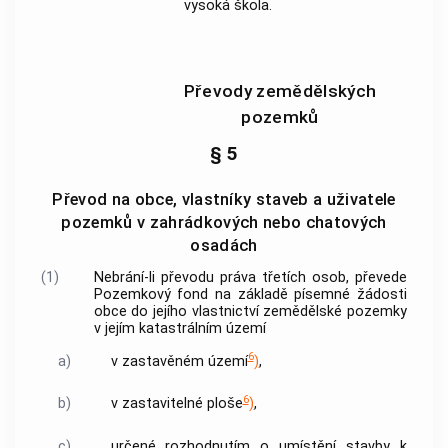
vysoká škola.
Převody zemědělských
pozemků
§ 5
Převod na obce, vlastníky staveb a uživatele
pozemků v zahrádkových nebo chatových
osadách
(1)
Nebrání-li převodu práva třetích osob, převede
Pozemkový fond na základě písemné žádosti
obce do jejího vlastnictví zemědělské pozemky
v jejím
katastrálním území
6
a)
v
zastavěném území
)
,
6
b)
v zastavitelné ploše
)
,
c)
určené rozhodnutím o umístění stavby k