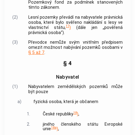
Pozemkový fond za podmínek stanovených
tímto zákonem.
(2)
Lesní pozemky převádí na nabyvatele právnická
osoba, které bylo svěřeno nakládání s lesy ve
17
vlastnictví státu,
)
(dále jen „pověřená
právnická osoba“).
(3)
Převodce nemůže svým vnitřním předpisem
omezit možnost nabývání pozemků osobami v
§ 5 až 7
.
§ 4
Nabyvatel
(1)
Nabyvatelem zemědělských pozemků může
být pouze
a)
fyzická osoba, která je občanem
18
1.
České republiky
)
,
2.
jiného členského státu Evropské
18a
unie
)
,