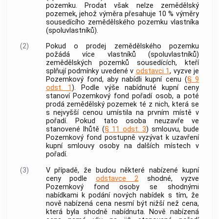
pozemku. Prodat však nelze zemědělský
pozemek, jehož výměra přesahuje 10 % výměry
sousedícího zemědělského pozemku vlastníka
(spoluvlastníků).
(2)
Pokud o prodej zemědělského pozemku
požádá více vlastníků (spoluvlastníků)
zemědělských pozemků sousedících, kteří
splňují podmínky uvedené v
odstavci 1
, vyzve je
Pozemkový fond, aby nabídli kupní cenu (
§ 9
odst. 1
). Podle výše nabídnuté kupní ceny
stanoví Pozemkový fond pořadí osob, a poté
prodá zemědělský pozemek té z nich, která se
s nejvyšší cenou umístila na prvním místě v
pořadí. Pokud tato osoba neuzavře ve
stanovené lhůtě (
§ 11 odst. 3
) smlouvu, bude
Pozemkový fond postupně vyzývat k uzavření
kupní smlouvy osoby na dalších místech v
pořadí.
(3)
V případě, že budou některé nabízené kupní
ceny podle
odstavce 2
shodné, vyzve
Pozemkový fond osoby se shodnými
nabídkami k podání nových nabídek s tím, že
nově nabízená cena nesmí být nižší než cena,
která byla shodně nabídnuta. Nově nabízená