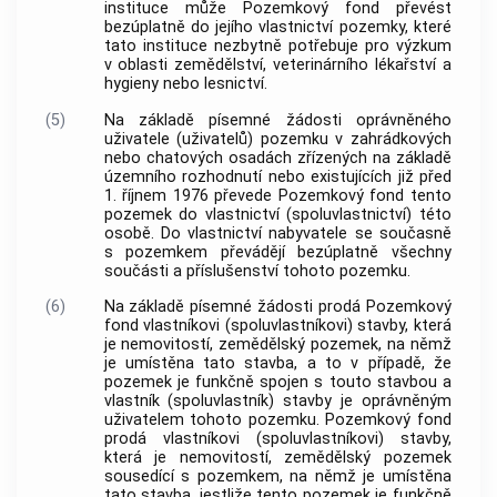
instituce může Pozemkový fond převést
bezúplatně do jejího vlastnictví pozemky, které
tato instituce nezbytně potřebuje pro výzkum
v oblasti zemědělství, veterinárního lékařství a
hygieny nebo lesnictví.
(5)
Na základě písemné žádosti oprávněného
uživatele (uživatelů) pozemku v zahrádkových
nebo chatových osadách zřízených na základě
územního rozhodnutí nebo existujících již před
1. říjnem 1976 převede Pozemkový fond tento
pozemek do vlastnictví (spoluvlastnictví) této
osobě. Do vlastnictví nabyvatele se současně
s pozemkem převádějí bezúplatně všechny
součásti a příslušenství tohoto pozemku.
(6)
Na základě písemné žádosti prodá Pozemkový
fond vlastníkovi (spoluvlastníkovi) stavby, která
je
nemovitostí
, zemědělský pozemek, na němž
je umístěna tato stavba, a to v případě, že
pozemek je funkčně spojen s touto stavbou a
vlastník (spoluvlastník) stavby je oprávněným
uživatelem tohoto pozemku. Pozemkový fond
prodá vlastníkovi (spoluvlastníkovi) stavby,
která je
nemovitostí
, zemědělský pozemek
sousedící s pozemkem, na němž je umístěna
tato stavba, jestliže tento pozemek je funkčně