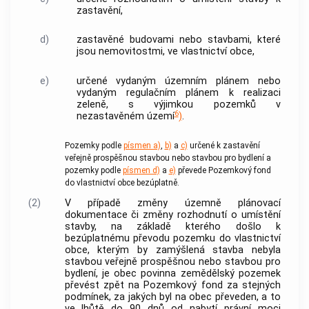
zastavění,
d)
zastavěné budovami nebo stavbami, které
jsou
nemovitostmi
, ve vlastnictví
obce
,
e)
určené vydaným územním plánem nebo
vydaným regulačním plánem k realizaci
zeleně, s výjimkou pozemků v
6
nezastavěném území
)
.
Pozemky podle
písmen a)
,
b)
a
c)
určené k zastavění
veřejně prospěšnou stavbou nebo stavbou pro bydlení a
pozemky podle
písmen d)
a
e)
převede Pozemkový fond
do vlastnictví
obce
bezúplatně.
(2)
V případě změny územně plánovací
dokumentace či změny rozhodnutí o umístění
stavby, na základě kterého došlo k
bezúplatnému převodu pozemku do vlastnictví
obce
, kterým by zamýšlená stavba nebyla
stavbou veřejně prospěšnou nebo stavbou pro
bydlení, je
obec
povinna zemědělský pozemek
převést zpět na Pozemkový fond za stejných
podmínek, za jakých byl na
obec
převeden, a to
ve lhůtě do 90 dnů od nabytí právní moci