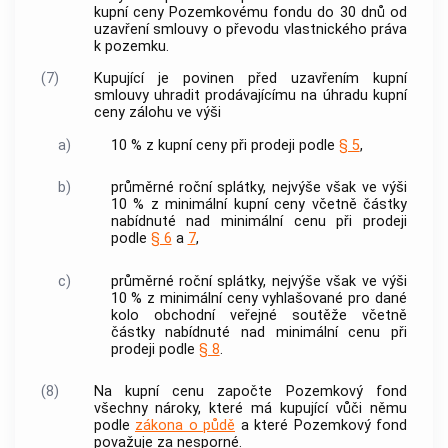
kupní ceny Pozemkovému fondu do 30 dnů od
uzavření smlouvy o převodu vlastnického práva
k pozemku.
(7)
Kupující je povinen před uzavřením kupní
smlouvy uhradit prodávajícímu na úhradu kupní
ceny zálohu ve výši
a)
10 % z kupní ceny při prodeji podle
§ 5
,
b)
průměrné roční splátky, nejvýše však ve výši
10 % z minimální kupní ceny včetně částky
nabídnuté nad minimální cenu při prodeji
podle
§ 6
a
7
,
c)
průměrné roční splátky, nejvýše však ve výši
10 % z minimální ceny vyhlašované pro dané
kolo obchodní veřejné soutěže včetně
částky nabídnuté nad minimální cenu při
prodeji podle
§ 8
.
(8)
Na kupní cenu započte Pozemkový fond
všechny nároky, které má kupující vůči němu
podle
zákona o půdě
a které Pozemkový fond
považuje za nesporné.