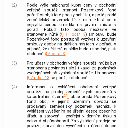
(2)
Podle výše nabídnuté kupní ceny v obchodní
veřejné soutěži stanoví Pozemkový fond
pořadí osob, které podaly nabídku, a poté prodá
zemědělský pozemek té z nich, která se s
nejvyšší cenou umístila na prvním místě v
pořadí. Pokud tato osoba neuzavře ve
stanovené lhůtě (
§ 11 odst. 3
) smlouvu, bude
Pozemkový fond postupně vyzývat k uzavření
smlouvy osoby na dalších místech v pořadí. V
případě, že některé nabídky budou shodné, platí
obdobně
§ 6 odst. 3.
(3)
Pro účast v obchodní veřejné soutěži může být
stanovena povinnost složit kauci za podmínek
zveřejněných při vyhlášení soutěže. Ustanovení
§ 7 odst. 13
se použije obdobně.
(4)
Informaci o vyhlášení obchodní veřejné
soutěže na prodej zemědělských pozemků v
24
katastrálním území
)
obce
předá Pozemkový
fond
obci
, v jejímž územním obvodu se
prodávaný zemědělský pozemek nachází, k
vyhlášení vyvěšením na úřední desce obecního
úřadu a zároveň ji zveřejní v denním tisku s
celostátní působností. Za vyhlášení prodeje se
považuje první den vyvěšení na úřední desce