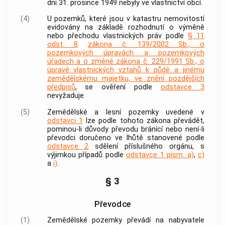
dni 31. prosince 1949 nebyly ve vlastnictví
obcí
.
(4)
U pozemků, které jsou v katastru
nemovitostí
evidovány na základě rozhodnutí o výměně
nebo přechodu vlastnických práv podle
§ 11
odst. 8
zákona č. 139/2002 Sb., o
pozemkových úpravách a pozemkových
úřadech a o změně zákona č. 229/1991 Sb., o
úpravě vlastnických vztahů k půdě a jinému
zemědělskému majetku, ve znění pozdějších
předpisů
, se ověření podle
odstavce 3
nevyžaduje.
(5)
Zemědělské a lesní pozemky uvedené v
odstavci 1
lze podle tohoto zákona převádět,
pominou-li důvody převodu bránící nebo není-li
převodci doručeno ve lhůtě stanovené podle
odstavce 2
sdělení příslušného orgánu, s
výjimkou případů podle
odstavce 1 písm. a)
,
c)
a
i)
.
§ 3
Převodce
(1)
Zemědělské pozemky převádí na nabyvatele