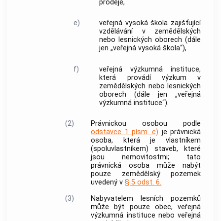
prodeje,
e)
veřejná vysoká škola zajišťující
vzdělávání v zemědělských
nebo lesnických oborech (dále
jen „veřejná vysoká škola“),
f)
veřejná výzkumná instituce,
která provádí výzkum v
zemědělských nebo lesnických
oborech (dále jen „veřejná
výzkumná instituce“).
(2)
Právnickou osobou podle
odstavce 1 písm. c)
je právnická
osoba, která je vlastníkem
(spoluvlastníkem) staveb, které
jsou
nemovitostmi
; tato
právnická osoba může nabýt
pouze zemědělský pozemek
uvedený v
§ 5 odst. 6.
(3)
Nabyvatelem lesních pozemků
může být pouze
obec
, veřejná
výzkumná instituce nebo veřejná