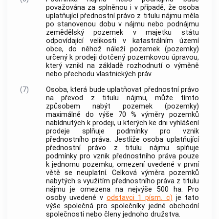
považována za splněnou i v případě, že osoba
uplatňující přednostní právo z titulu nájmu měla
po stanovenou dobu v nájmu nebo podnájmu
zemědělský pozemek v majetku státu
odpovídající velikosti v
katastrálním území
obce
, do něhož náleží pozemek (pozemky)
určený k prodeji dotčený pozemkovou úpravou,
který vznikl na základě rozhodnutí o výměně
nebo přechodu vlastnických práv.
(7)
Osoba, která bude uplatňovat přednostní právo
na převod z titulu nájmu, může tímto
způsobem nabýt pozemek (pozemky)
maximálně do výše 70 % výměry pozemků
nabídnutých k prodeji, u kterých ke dni vyhlášení
prodeje splňuje podmínky pro vznik
přednostního práva. Jestliže osoba uplatňující
přednostní právo z titulu nájmu splňuje
podmínky pro vznik přednostního práva pouze
k jednomu pozemku, omezení uvedené v první
větě se neuplatní. Celková výměra pozemků
nabytých s využitím přednostního práva z titulu
nájmu je omezena na nejvýše 500 ha. Pro
osoby uvedené v
odstavci 1 písm. c)
je tato
výše společná pro společníky jedné obchodní
společnosti nebo členy jednoho družstva.