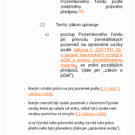
Pozemkového fondu podle
zvláštního právního
3a
předpisu.
)
(2)
Tento zákon upravuje
a)
postup Pozemkového fondu
při převodu zemědělských
pozemků na oprávněné osoby
podle
zákona č. 229/1991 Sb.,
o úpravě vlastnických vztahů k
půdě a jinému zemědělskému
majetku
, ve znění pozdějších
předpisů, (dále jen „zákon o
půdě“),
kterým vzniklo právo na jiný pozemek podle
§ 11 odst. 2
–
zákona o půdě
,
kterým nemohl být vydán pozemek z vlastnictví fyzické
–
osoby, která jej nabyla od státu, neboť tato osoba není
osobou povinnou ve smyslu
§ 5
zákona o půdě
,
a na fyzické nebo právnické osoby, na něž toto právo
přešlo nebo bylo převedeno (dále jen „oprávněné osoby“),