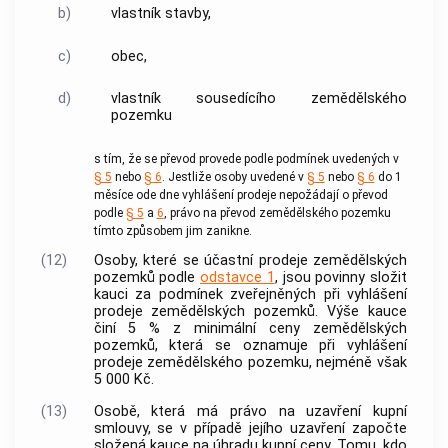
b)
vlastník stavby,
c)
obec
,
d)
vlastník sousedícího zemědělského
pozemku
s tím, že se převod provede podle podmínek uvedených v
§ 5
nebo
§ 6
. Jestliže osoby uvedené v
§ 5
nebo
§ 6
do 1
měsíce ode dne vyhlášení prodeje nepožádají o převod
podle
§ 5
a
6
, právo na převod zemědělského pozemku
tímto způsobem jim zanikne.
(12)
Osoby, které se účastní prodeje zemědělských
pozemků podle
odstavce 1
, jsou povinny složit
kauci za podmínek zveřejněných při vyhlášení
prodeje zemědělských pozemků. Výše kauce
činí 5 % z minimální ceny zemědělských
pozemků, která se oznamuje při vyhlášení
prodeje zemědělského pozemku, nejméně však
5 000 Kč.
(13)
Osobě, která má právo na uzavření kupní
smlouvy, se v případě jejího uzavření započte
složená kauce na úhradu kupní ceny. Tomu, kdo