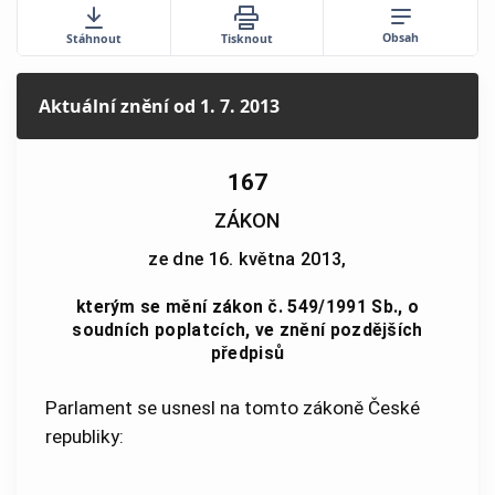
Obsah
Stáhnout
Tisknout
Aktuální znění
od 1. 7. 2013
167
ZÁKON
ze dne 16. května 2013,
kterým se mění zákon č. 549/1991 Sb., o
soudních poplatcích, ve znění pozdějších
předpisů
Parlament se usnesl na tomto zákoně České
republiky: