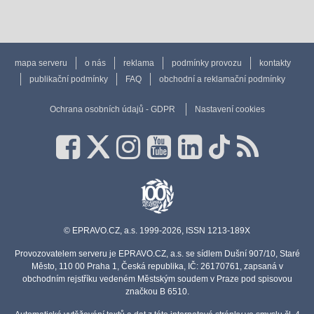
mapa serveru
o nás
reklama
podmínky provozu
kontakty
publikační podmínky
FAQ
obchodní a reklamační podmínky
Ochrana osobních údajů - GDPR
Nastavení cookies
© EPRAVO.CZ, a.s. 1999-2026, ISSN 1213-189X
Provozovatelem serveru je EPRAVO.CZ, a.s. se sídlem Dušní 907/10, Staré
Město, 110 00 Praha 1, Česká republika, IČ: 26170761, zapsaná v
obchodním rejstříku vedeném Městským soudem v Praze pod spisovou
značkou B 6510.