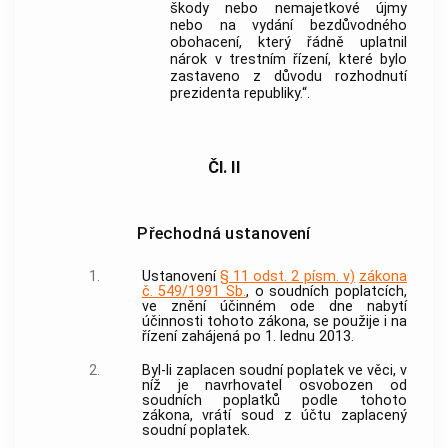
škody nebo nemajetkové újmy
nebo na vydání bezdůvodného
obohacení, který řádně uplatnil
nárok v trestním řízení, které bylo
zastaveno z důvodu rozhodnutí
prezidenta republiky.“.
Čl. II
Přechodná ustanovení
1.
Ustanovení
§ 11 odst. 2 písm. v)
zákona
č. 549/1991 Sb.
, o soudních poplatcích,
ve znění účinném ode dne nabytí
účinnosti tohoto zákona, se použije i na
řízení zahájená po 1. lednu 2013.
2.
Byl-li zaplacen soudní poplatek ve věci, v
níž je navrhovatel osvobozen od
soudních poplatků podle tohoto
zákona, vrátí soud z účtu zaplacený
soudní poplatek.