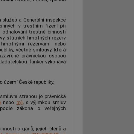
h služeb a Generální inspekce
inných v trestním řízení
při
o odhalování trestné činnosti
vy státních hmotných rezerv
i hmotnými rezervami nebo
ubliky, včetně smlouvy, která
 uzavřené právnickou osobou
kladatelskou funkci vykonává
o území České republiky,
mluvní stranou je právnická
)
nebo
m)
, s výjimkou smluv
 podle zákona o veřejných
innosti orgánů, jejich členů a