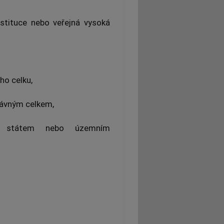
instituce nebo veřejná vysoká
o celku,
ávným celkem,
ná státem nebo územním