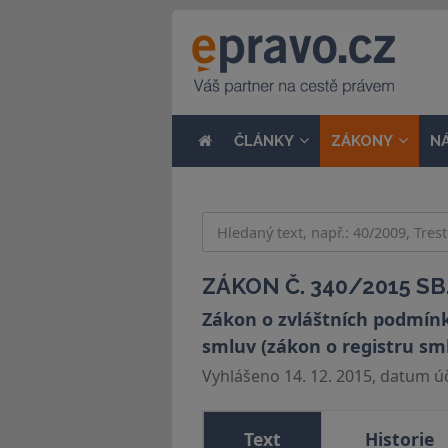
ČLÁNKY
ZÁKONY
N
ZÁKON Č. 340/2015 SB
Zákon o zvláštních podmínk
smluv (zákon o registru sm
Vyhlášeno 14. 12. 2015, datum úči
Text
Historie