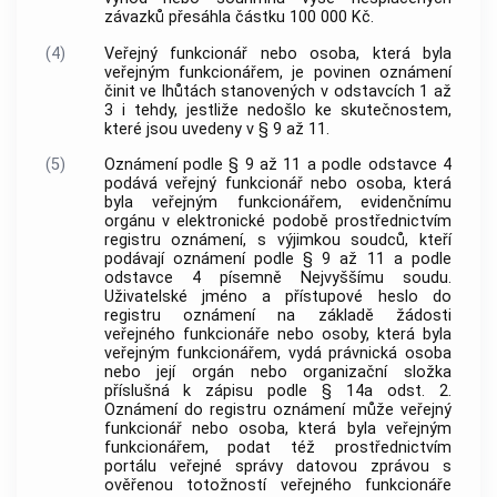
závazků přesáhla částku 100 000 Kč.
(4)
Veřejný funkcionář nebo osoba, která byla
veřejným funkcionářem, je povinen oznámení
činit ve lhůtách stanovených v odstavcích 1 až
3 i tehdy, jestliže nedošlo ke skutečnostem,
které jsou uvedeny v § 9 až 11.
(5)
Oznámení podle § 9 až 11 a podle odstavce 4
podává veřejný funkcionář nebo osoba, která
byla veřejným funkcionářem, evidenčnímu
orgánu v elektronické podobě prostřednictvím
registru oznámení, s výjimkou soudců, kteří
podávají oznámení podle § 9 až 11 a podle
odstavce 4 písemně Nejvyššímu soudu.
Uživatelské jméno a přístupové heslo do
registru oznámení na základě žádosti
veřejného funkcionáře nebo osoby, která byla
veřejným funkcionářem, vydá právnická osoba
nebo její orgán nebo organizační složka
příslušná k zápisu podle § 14a odst. 2.
Oznámení do registru oznámení může veřejný
funkcionář nebo osoba, která byla veřejným
funkcionářem, podat též prostřednictvím
portálu veřejné správy datovou zprávou s
ověřenou totožností veřejného funkcionáře