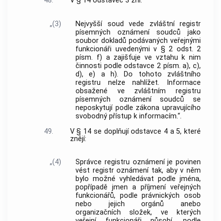
48.
V § 14 odstavec 3 zní:
„(3)
Nejvyšší soud vede zvláštní registr
písemných oznámení soudců jako
soubor dokladů podávaných veřejnými
funkcionáři uvedenými v § 2 odst. 2
písm. f) a zajišťuje ve vztahu k nim
činnosti podle odstavce 2 písm. a), c),
d), e) a h). Do tohoto zvláštního
registru nelze nahlížet. Informace
obsažené ve zvláštním registru
písemných oznámení soudců se
neposkytují podle zákona upravujícího
svobodný přístup k informacím.“.
49.
V § 14 se doplňují odstavce 4 a 5, které
znějí:
„(4)
Správce registru oznámení je povinen
vést registr oznámení tak, aby v něm
bylo možné vyhledávat podle jména,
popřípadě jmen a příjmení veřejných
funkcionářů, podle právnických osob
nebo jejich orgánů anebo
organizačních složek, ve kterých
veřejní funkcionáři působí, podle