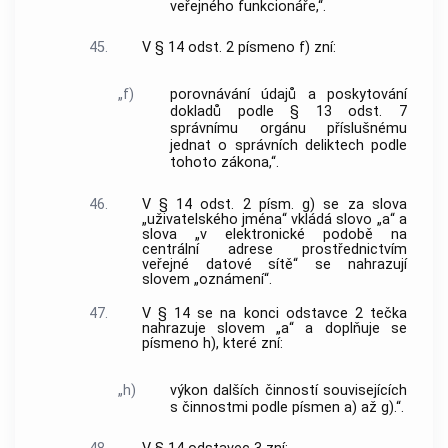
veřejného funkcionáře,“.
45.
V § 14 odst. 2 písmeno f) zní:
„f)
porovnávání údajů a poskytování
dokladů podle § 13 odst. 7
správnímu orgánu příslušnému
jednat o správních deliktech podle
tohoto zákona,“.
46.
V § 14 odst. 2 písm. g) se za slova
„uživatelského jména“ vkládá slovo „a“ a
slova „v elektronické podobě na
centrální adrese prostřednictvím
veřejné datové sítě“ se nahrazují
slovem „oznámení“.
47.
V § 14 se na konci odstavce 2 tečka
nahrazuje slovem „a“ a doplňuje se
písmeno h), které zní:
„h)
výkon dalších činností souvisejících
s činnostmi podle písmen a) až g).“.