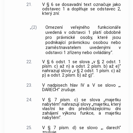
21.
V § 6 se dosavadní text označuje jako
odstavec 1 a doplňuje se odstavec 2,
který zní:
„(2)
Omezení veřejného funkcionáře
uvedená v odstavci 1 platí obdobně
pro právnické osoby, které jsou
podnikající právnickou osobou nebo
zaměstnavatelem uvedenými v
odstavci 1 zřízeny nebo ovládány.“.
22.
V § 6 odst. 1 se slova „v § 2 odst. 1
písm. c) až n) a odst. 2 písm. b) až e)“
nahrazují slovy „v § 2 odst. 1 písm. c) až
p) a odst. 2 písm. b) až g)“.
23.
V nadpisech hlav IV a V se slovo „,
DARECH“ zrušuje.
24.
V § 7 písm. c) se slova „majetku
nabytém“ nahrazují slovy „majetku, který
vlastní ke dni předcházejícímu dni
zahájení výkonu funkce, a majetku
nabytém“.
25.
V § 7 písm. d) se slovo „, darech“
zrušuje.