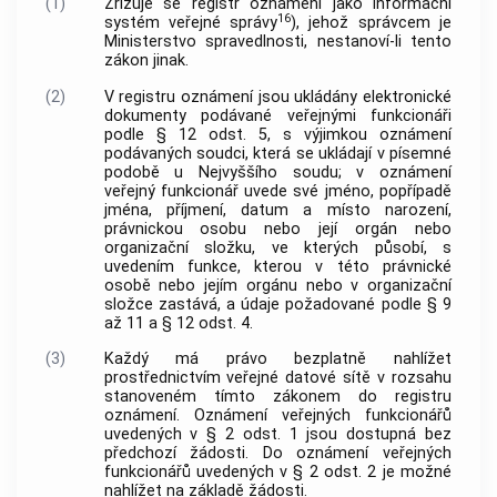
(1)
Zřizuje se registr oznámení jako informační
16
systém veřejné správy
), jehož správcem je
Ministerstvo spravedlnosti, nestanoví-li tento
zákon jinak.
(2)
V registru oznámení jsou ukládány elektronické
dokumenty podávané veřejnými funkcionáři
podle § 12 odst. 5, s výjimkou oznámení
podávaných soudci, která se ukládají v písemné
podobě u Nejvyššího soudu; v oznámení
veřejný funkcionář uvede své jméno, popřípadě
jména, příjmení, datum a místo narození,
právnickou osobu nebo její orgán nebo
organizační složku, ve kterých působí, s
uvedením funkce, kterou v této právnické
osobě nebo jejím orgánu nebo v organizační
složce zastává, a údaje požadované podle § 9
až 11 a § 12 odst. 4.
(3)
Každý má právo bezplatně nahlížet
prostřednictvím veřejné datové sítě v rozsahu
stanoveném tímto zákonem do registru
oznámení. Oznámení veřejných funkcionářů
uvedených v § 2 odst. 1 jsou dostupná bez
předchozí žádosti. Do oznámení veřejných
funkcionářů uvedených v § 2 odst. 2 je možné
nahlížet na základě žádosti.