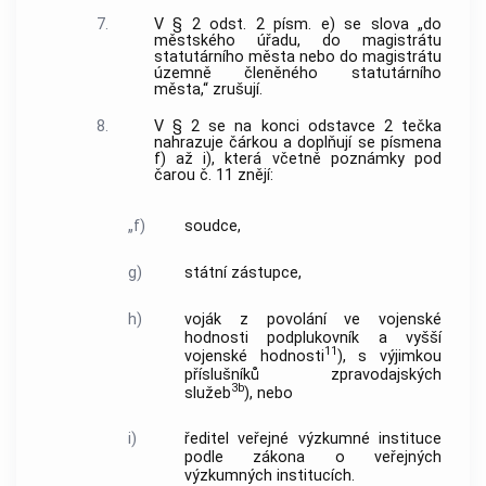
7.
V § 2 odst. 2 písm. e) se slova „do
městského úřadu, do magistrátu
statutárního města nebo do magistrátu
územně členěného statutárního
města,“ zrušují.
8.
V § 2 se na konci odstavce 2 tečka
nahrazuje čárkou a doplňují se písmena
f) až i), která včetně poznámky pod
čarou č. 11 znějí:
„f)
soudce,
g)
státní zástupce,
h)
voják z povolání ve vojenské
hodnosti podplukovník a vyšší
11
vojenské hodnosti
), s výjimkou
příslušníků zpravodajských
3b
služeb
), nebo
i)
ředitel veřejné výzkumné instituce
podle zákona o veřejných
výzkumných institucích.