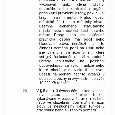
částí hlavního města Prahy určen, aby
vykonával funkci člena řídícího,
dozorčího nebo kontrolního orgánu
podnikající právnické osoby, pokud v ní
kraj, hlavní město Praha, obec,
městská část nebo městský obvod
územně členěného statutárního
města nebo městská část hlavního
města Prahy nebo jimi ovládaná
právnická osoba má podíl nebo
hlasovací práva, nenáleží za tuto
činnost odměna, podíl na zisku nebo
jiné plnění, s výjimkou plnění, které
veřejný funkcionář obdrží v podobě
úhrady pojistného na pojištění
odpovědnosti za výkon funkce nebo
které obdrží v souvislosti se svou
účastí na jednání těchto orgánů v
souladu s běžnými zvyklostmi do výše
10 000 Kč ročně.“.
20.
V § 5 odst. 3 úvodní části ustanovení se
slova „jsou neslučitelné funkce
vykonávané v pracovněprávním vztahu
nebo ve služebním poměru“ nahrazují
slovy „je neslučitelný výkon funkce v
pracovním nebo služebním poměru“.