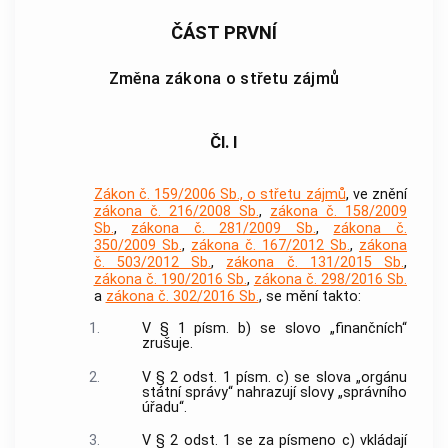
ČÁST PRVNÍ
Změna zákona o střetu zájmů
Čl. I
Zákon č. 159/2006 Sb., o střetu zájmů
, ve znění
zákona č. 216/2008 Sb.
,
zákona č. 158/2009
Sb.
,
zákona č. 281/2009 Sb.
,
zákona č.
350/2009 Sb.
,
zákona č. 167/2012 Sb.
,
zákona
č. 503/2012 Sb.
,
zákona č. 131/2015 Sb.
,
zákona č. 190/2016 Sb.
,
zákona č. 298/2016 Sb.
a
zákona č. 302/2016 Sb.
, se mění takto:
1.
V § 1 písm. b) se slovo „finančních“
zrušuje.
2.
V § 2 odst. 1 písm. c) se slova „orgánu
státní správy“ nahrazují slovy „správního
úřadu“.
3.
V § 2 odst. 1 se za písmeno c) vkládají