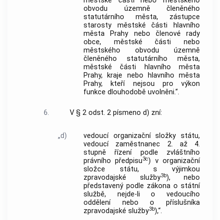
městské části nebo městského
obvodu územně členěného
statutárního města, zástupce
starosty městské části hlavního
města Prahy nebo členové rady
obce, městské části nebo
městského obvodu územně
členěného statutárního města,
městské části hlavního města
Prahy, kraje nebo hlavního města
Prahy, kteří nejsou pro výkon
funkce dlouhodobě uvolněni.“.
6.
V § 2 odst. 2 písmeno d) zní:
„d)
vedoucí organizační složky státu,
vedoucí zaměstnanec 2. až 4.
stupně řízení podle zvláštního
3c
právního předpisu
) v organizační
složce státu, s výjimkou
3b
zpravodajské služby
), nebo
představený podle zákona o státní
službě, nejde-li o vedoucího
oddělení nebo o příslušníka
3b
zpravodajské služby
),“.