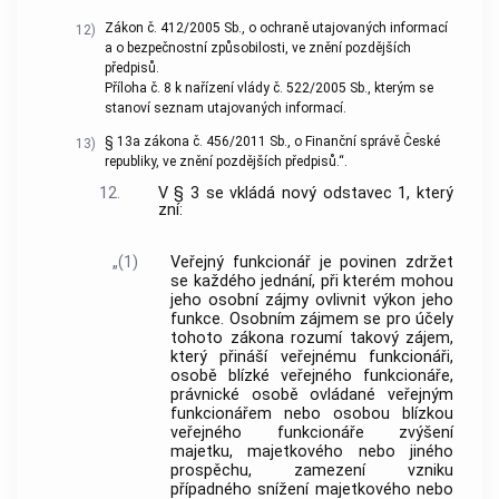
Zákon č. 412/2005 Sb., o ochraně utajovaných informací
12)
a o bezpečnostní způsobilosti, ve znění pozdějších
předpisů.
Příloha č. 8 k nařízení vlády č. 522/2005 Sb., kterým se
stanoví seznam utajovaných informací.
§ 13a zákona č. 456/2011 Sb., o Finanční správě České
13)
republiky, ve znění pozdějších předpisů.“.
12.
V § 3 se vkládá nový odstavec 1, který
zní:
„(1)
Veřejný funkcionář je povinen zdržet
se každého jednání, při kterém mohou
jeho osobní zájmy ovlivnit výkon jeho
funkce. Osobním zájmem se pro účely
tohoto zákona rozumí takový zájem,
který přináší veřejnému funkcionáři,
osobě blízké veřejného funkcionáře,
právnické osobě ovládané veřejným
funkcionářem nebo osobou blízkou
veřejného funkcionáře zvýšení
majetku, majetkového nebo jiného
prospěchu, zamezení vzniku
případného snížení majetkového nebo