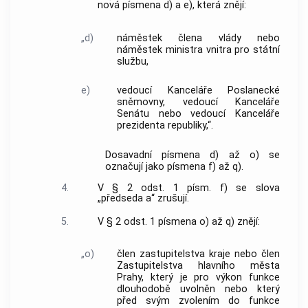
nová písmena d) a e), která znějí:
„d)
náměstek člena vlády nebo
náměstek ministra vnitra pro státní
službu,
e)
vedoucí Kanceláře Poslanecké
sněmovny, vedoucí Kanceláře
Senátu nebo vedoucí Kanceláře
prezidenta republiky,“.
Dosavadní písmena d) až o) se
označují jako písmena f) až q).
4.
V § 2 odst. 1 písm. f) se slova
„předseda a“ zrušují.
5.
V § 2 odst. 1 písmena o) až q) znějí:
„o)
člen zastupitelstva kraje nebo člen
Zastupitelstva hlavního města
Prahy, který je pro výkon funkce
dlouhodobě uvolněn nebo který
před svým zvolením do funkce