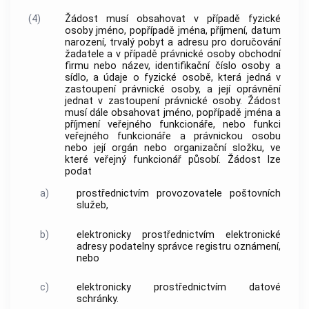
(4)
Žádost musí obsahovat v případě fyzické
osoby jméno, popřípadě jména, příjmení, datum
narození, trvalý pobyt a adresu pro doručování
žadatele a v případě právnické osoby obchodní
firmu nebo název, identifikační číslo osoby a
sídlo, a údaje o fyzické osobě, která jedná v
zastoupení právnické osoby, a její oprávnění
jednat v zastoupení právnické osoby. Žádost
musí dále obsahovat jméno, popřípadě jména a
příjmení veřejného funkcionáře, nebo funkci
veřejného funkcionáře a právnickou osobu
nebo její orgán nebo organizační složku, ve
které veřejný funkcionář působí. Žádost lze
podat
a)
prostřednictvím provozovatele poštovních
služeb,
b)
elektronicky prostřednictvím elektronické
adresy podatelny správce registru oznámení,
nebo
c)
elektronicky prostřednictvím datové
schránky.