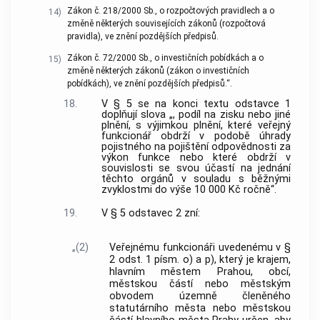
Zákon č. 218/2000 Sb., o rozpočtových pravidlech a o
14)
změně některých souvisejících zákonů (rozpočtová
pravidla), ve znění pozdějších předpisů.
Zákon č. 72/2000 Sb., o investičních pobídkách a o
15)
změně některých zákonů (zákon o investičních
pobídkách), ve znění pozdějších předpisů.“.
18.
V § 5 se na konci textu odstavce 1
doplňují slova „, podíl na zisku nebo jiné
plnění, s výjimkou plnění, které veřejný
funkcionář obdrží v podobě úhrady
pojistného na pojištění odpovědnosti za
výkon funkce nebo které obdrží v
souvislosti se svou účastí na jednání
těchto orgánů v souladu s běžnými
zvyklostmi do výše 10 000 Kč ročně“.
19.
V § 5 odstavec 2 zní:
„(2)
Veřejnému funkcionáři uvedenému v §
2 odst. 1 písm. o) a p), který je krajem,
hlavním městem Prahou, obcí,
městskou částí nebo městským
obvodem územně členěného
statutárního města nebo městskou