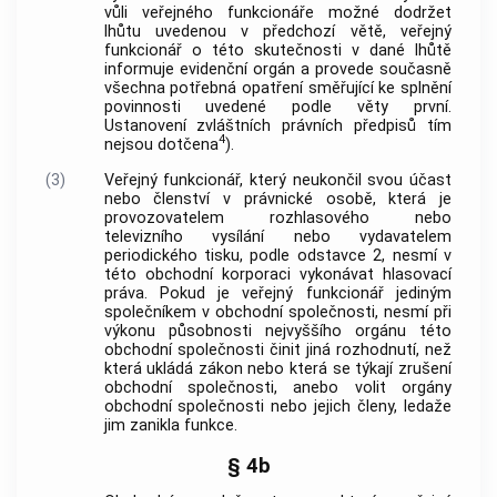
vůli veřejného funkcionáře možné dodržet
lhůtu uvedenou v předchozí větě, veřejný
funkcionář o této skutečnosti v dané lhůtě
informuje evidenční orgán a provede současně
všechna potřebná opatření směřující ke splnění
povinnosti uvedené podle věty první.
Ustanovení zvláštních právních předpisů tím
4
nejsou dotčena
).
(3)
Veřejný funkcionář, který neukončil svou účast
nebo členství v právnické osobě, která je
provozovatelem rozhlasového nebo
televizního vysílání nebo vydavatelem
periodického tisku, podle odstavce 2, nesmí v
této obchodní korporaci vykonávat hlasovací
práva. Pokud je veřejný funkcionář jediným
společníkem v obchodní společnosti, nesmí při
výkonu působnosti nejvyššího orgánu této
obchodní společnosti činit jiná rozhodnutí, než
která ukládá zákon nebo která se týkají zrušení
obchodní společnosti, anebo volit orgány
obchodní společnosti nebo jejich členy, ledaže
jim zanikla funkce.
§ 4b