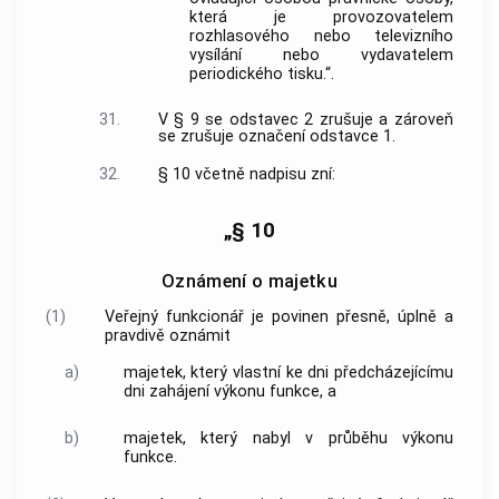
která je provozovatelem
rozhlasového nebo televizního
vysílání nebo vydavatelem
periodického tisku.“.
31.
V § 9 se odstavec 2 zrušuje a zároveň
se zrušuje označení odstavce 1.
32.
§ 10 včetně nadpisu zní:
„§ 10
Oznámení o majetku
(1)
Veřejný funkcionář je povinen přesně, úplně a
pravdivě oznámit
a)
majetek, který vlastní ke dni předcházejícímu
dni zahájení výkonu funkce, a
b)
majetek, který nabyl v průběhu výkonu
funkce.