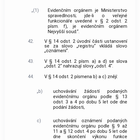
„(1)
Evidenčním orgánem je Ministerstvo
spravedlnosti; jde-li o veřejné
funkcionáře uvedené v § 2 odst. 2
písm. f), je evidenčním orgánem
Nejvyšší soud.“.
42.
V § 14 odst. 2 úvodní části ustanovení
se za slovo „registru“ vkládá slovo
„oznámení“.
43.
V § 14 odst. 2 písm. a) a d) se slova
„odst. 2“ nahrazují slovy „odst. 4“.
44.
V § 14 odst. 2 písmena b) a c) znějí:
„b)
uchovávání žádostí podaných
evidenčnímu orgánu podle § 13
odst. 3 a 4 po dobu 5 let ode dne
podání žádosti,
c)
uchovávání oznámení podaných
evidenčnímu orgánu podle § 9 až
11 a § 12 odst. 4 po dobu 5 let ode
dne skončení výkonu funkce