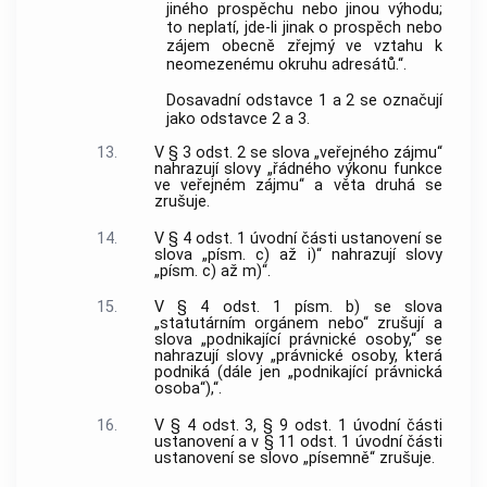
jiného prospěchu nebo jinou výhodu;
to neplatí, jde-li jinak o prospěch nebo
zájem obecně zřejmý ve vztahu k
neomezenému okruhu adresátů.“.
Dosavadní odstavce 1 a 2 se označují
jako odstavce 2 a 3.
13.
V § 3 odst. 2 se slova „veřejného zájmu“
nahrazují slovy „řádného výkonu funkce
ve veřejném zájmu“ a věta druhá se
zrušuje.
14.
V § 4 odst. 1 úvodní části ustanovení se
slova „písm. c) až i)“ nahrazují slovy
„písm. c) až m)“.
15.
V § 4 odst. 1 písm. b) se slova
„statutárním orgánem nebo“ zrušují a
slova „podnikající právnické osoby,“ se
nahrazují slovy „právnické osoby, která
podniká (dále jen „podnikající právnická
osoba“),“.
16.
V § 4 odst. 3, § 9 odst. 1 úvodní části
ustanovení a v § 11 odst. 1 úvodní části
ustanovení se slovo „písemně“ zrušuje.