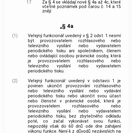
17.
Za § 4 se vkládají nové § 4a až 4c, které
včetně poznámek pod čarou č. 14 a 15
znějí:
„§ 4a
(1)
Veřejný funkcionář uvedený v § 2 odst. 1 nesmí
být provozovatelem rozhlasového nebo
televizního vysílání nebo vydavatelem
periodického tisku ani společníkem, členem
nebo ovládající osobou právnické osoby, která
je provozovatelem rozhlasového nebo
televizního vysílání nebo vydavatelem
periodického tisku.
(2)
Veřejný funkcionář uvedený v odstavci 1 je
povinen ukončit provozování rozhlasového
nebo televizního vysílání nebo vydávání
periodického tisku nebo ukončit svou účast
nebo členství v právnické osobě, která je
provozovatelem rozhlasového nebo
televizního vysílání nebo vydavatelem
periodického tisku, bez zbytečného odkladu
poté, co začal vykonávat svou funkci,
nejpozději však do 60 dnů ode dne zahájení
výkonu funkce. Není-li z důvodů nezávislých na