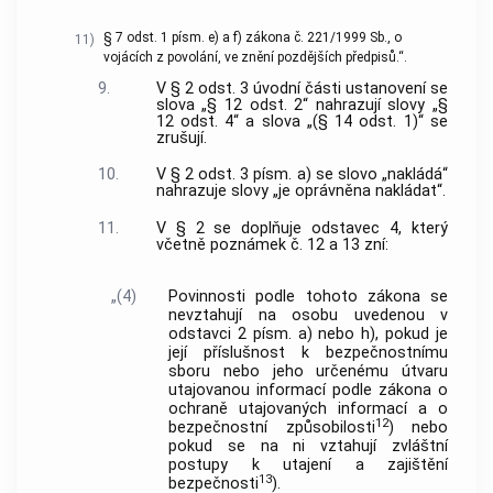
§ 7 odst. 1 písm. e) a f) zákona č. 221/1999 Sb., o
11)
vojácích z povolání, ve znění pozdějších předpisů.“.
9.
V § 2 odst. 3 úvodní části ustanovení se
slova „§ 12 odst. 2“ nahrazují slovy „§
12 odst. 4“ a slova „(§ 14 odst. 1)“ se
zrušují.
10.
V § 2 odst. 3 písm. a) se slovo „nakládá“
nahrazuje slovy „je oprávněna nakládat“.
11.
V § 2 se doplňuje odstavec 4, který
včetně poznámek č. 12 a 13 zní:
„(4)
Povinnosti podle tohoto zákona se
nevztahují na osobu uvedenou v
odstavci 2 písm. a) nebo h), pokud je
její příslušnost k bezpečnostnímu
sboru nebo jeho určenému útvaru
utajovanou informací podle zákona o
ochraně utajovaných informací a o
12
bezpečnostní způsobilosti
) nebo
pokud se na ni vztahují zvláštní
postupy k utajení a zajištění
13
bezpečnosti
).