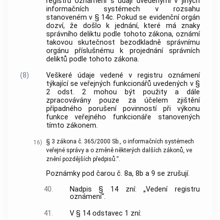
registru oznámení s údaji uvedenými v jiných
informačních systémech v rozsahu
stanoveném v § 14c. Pokud se evidenční orgán
dozví, že došlo k jednání, které má znaky
správního deliktu podle tohoto zákona, oznámí
takovou skutečnost bezodkladně správnímu
orgánu příslušnému k projednání správních
deliktů podle tohoto zákona.
(8)
Veškeré údaje vedené v registru oznámení
týkající se veřejných funkcionářů uvedených v §
2 odst. 2 mohou být použity a dále
zpracovávány pouze za účelem zjištění
případného porušení povinností při výkonu
funkce veřejného funkcionáře stanovených
tímto zákonem.
§ 3 zákona č. 365/2000 Sb., o informačních systémech
16)
veřejné správy a o změně některých dalších zákonů, ve
znění pozdějších předpisů.“.
Poznámky pod čarou č. 8a, 8b a 9 se zrušují.
40.
Nadpis § 14 zní: „Vedení registru
oznámení“.
41.
V § 14 odstavec 1 zní: