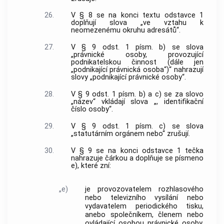
26.
V § 8 se na konci textu odstavce 1
doplňují slova „ve vztahu k
neomezenému okruhu adresátů“.
27.
V § 9 odst. 1 písm. b) se slova
„právnické osoby, provozující
podnikatelskou činnost (dále jen
„podnikající právnická osoba“)“ nahrazují
slovy „podnikající právnické osoby“.
28.
V § 9 odst. 1 písm. b) a c) se za slovo
„název“ vkládají slova „, identifikační
číslo osoby“.
29.
V § 9 odst. 1 písm. c) se slova
„statutárním orgánem nebo“ zrušují.
30.
V § 9 se na konci odstavce 1 tečka
nahrazuje čárkou a doplňuje se písmeno
e), které zní:
„e)
je provozovatelem rozhlasového
nebo televizního vysílání nebo
vydavatelem periodického tisku,
anebo společníkem, členem nebo
ovládající osobou právnické osoby,