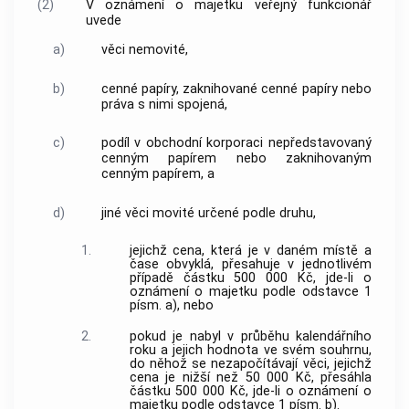
(2)
V oznámení o majetku veřejný funkcionář
uvede
a)
věci nemovité,
b)
cenné papíry, zaknihované cenné papíry nebo
práva s nimi spojená,
c)
podíl v obchodní korporaci nepředstavovaný
cenným papírem nebo zaknihovaným
cenným papírem, a
d)
jiné věci movité určené podle druhu,
1.
jejichž cena, která je v daném místě a
čase obvyklá, přesahuje v jednotlivém
případě částku 500 000 Kč, jde-li o
oznámení o majetku podle odstavce 1
písm. a), nebo
2.
pokud je nabyl v průběhu kalendářního
roku a jejich hodnota ve svém souhrnu,
do něhož se nezapočítávají věci, jejichž
cena je nižší než 50 000 Kč, přesáhla
částku 500 000 Kč, jde-li o oznámení o
majetku podle odstavce 1 písm. b).