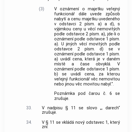
(3)
V oznámení o majetku veřejný
funkcionář dále uvede způsob
nabytí a cenu majetku uvedeného
v odstavci 2 písm. a) a d), s
výjimkou ceny u věcí nemovitých
podle odstavce 2 písm. a), jde-li o
oznámení podle odstavce 1 písm.
a). U jiných věcí movitých podle
odstavce 2 písm. d) se v
oznámení podle odstavce 1 písm.
a) uvádí cena, která je v daném
místě a čase obvyklá. V
oznámení podle odstavce 1 písm.
b) se uvádí cena, za kterou
veřejný funkcionář věc nemovitou
nebo jinou věc movitou nabyl.“.
Poznámka pod čarou č. 6 se
zrušuje.
33.
V nadpisu § 11 se slovo „, darech“
zrušuje.
34.
V § 11 se vkládá nový odstavec 1, který
zní: