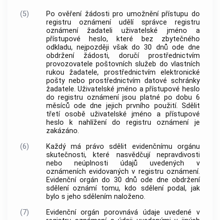
(5)
Po ověření žádosti pro umožnění přístupu do
registru oznámení udělí správce registru
oznámení žadateli uživatelské jméno a
přístupové heslo, které bez zbytečného
odkladu, nejpozději však do 30 dnů ode dne
obdržení žádosti, doručí prostřednictvím
provozovatele poštovních služeb do vlastních
rukou žadatele, prostřednictvím elektronické
pošty nebo prostřednictvím datové schránky
žadatele. Uživatelské jméno a přístupové heslo
do registru oznámení jsou platné po dobu 6
měsíců ode dne jejich prvního použití. Sdělit
třetí osobě uživatelské jméno a přístupové
heslo k nahlížení do registru oznámení je
zakázáno.
(6)
Každý má právo sdělit evidenčnímu orgánu
skutečnosti, které nasvědčují nepravdivosti
nebo neúplnosti údajů uvedených v
oznámeních evidovaných v registru oznámení.
Evidenční orgán do 30 dnů ode dne obdržení
sdělení oznámí tomu, kdo sdělení podal, jak
bylo s jeho sdělením naloženo.
(7)
Evidenční orgán porovnává údaje uvedené v