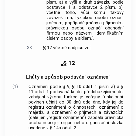
písm. a) a výši a druh závazku podle
odstavce 1 a odstavce 2 písm. b),
včetně toho, vůči komu takový
závazek má; fyzickou osobu označí
jménem, popřípadě jmény a příjmením,
právnickou osobu označí obchodní
firmou nebo názvem, identifikačním
číslem osoby a sídlem.“.
38.
§ 12 včetně nadpisu zní:
„§ 12
Lhůty a způsob podávání oznámení
(1)
Oznámení podle § 9, § 10 odst. 1 písm. a) a §
11 odst. 1 podávaná ke dni předcházejícímu dni
zahájení výkonu funkce je veřejný funkcionář
povinen učinit do 30 dnů ode dne, kdy jej do
registru oznámení o činnostech, oznámení o
majetku a oznámení o příjmech a závazcích
(dále jen „registr oznámení“) zapsala právnická
osoba nebo její orgán nebo organizační složka
uvedené v § 14a odst. 2.