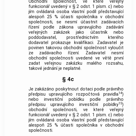
Obchodní společnost, ve které veřejný
funkcionář uvedený v § 2 odst. 1 písm. c) nebo
jím ovládaná osoba vlastní podíl představující
alespoň 25 % účasti společníka v obchodní
společnosti, se nesmí účastnit zadávacích
řízení podle zákona upravujícího zadávání
veřejných zakázek jako účastník nebo
poddodavatel, prostřednictvím kterého
dodavatel prokazuje kvalifikaci. Zadavatel je
povinen takovou obchodní společnost vyloučit
ze zadávacího řízení. Zadavatel nesmí
obchodní společnosti uvedené ve větě první
zadat veřejnou zakázku malého rozsahu,
takové jednání je neplatné.
§ 4c
Je zakázáno poskytnout dotaci podle právního
14
předpisu upravujícího rozpočtová pravidla
)
nebo investiční pobídku podle právního
15
předpisu upravujícího investiční pobídky
)
obchodní společnosti, ve které veřejný
funkcionář uvedený v § 2 odst. 1 písm. c) nebo
jím ovládaná osoba vlastní podíl představující
alespoň 25 % účasti společníka v obchodní
společnosti.