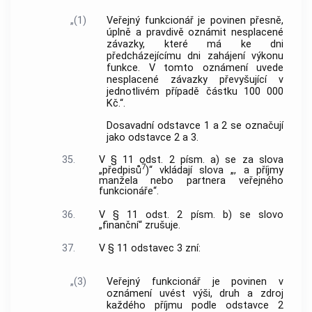
„(1)
Veřejný funkcionář je povinen přesně,
úplně a pravdivě oznámit nesplacené
závazky, které má ke dni
předcházejícímu dni zahájení výkonu
funkce. V tomto oznámení uvede
nesplacené závazky převyšující v
jednotlivém případě částku 100 000
Kč.“.
Dosavadní odstavce 1 a 2 se označují
jako odstavce 2 a 3.
35.
V § 11 odst. 2 písm. a) se za slova
7
„předpisů
)“ vkládají slova „, a příjmy
manžela nebo partnera veřejného
funkcionáře“.
36.
V § 11 odst. 2 písm. b) se slovo
„finanční“ zrušuje.
37.
V § 11 odstavec 3 zní:
„(3)
Veřejný funkcionář je povinen v
oznámení uvést výši, druh a zdroj
každého příjmu podle odstavce 2