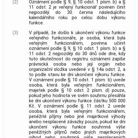
(2)
Oznámení podle § 9, § 10 odst. 1 písm. b) a §
11 odst. 2 je veřejný funkcionář povinen činit
nejpozději do 30. června následujícího
kalendářního roku po celou dobu výkonu
funkce.
(3)
V případě, že došlo k ukončení výkonu funkce
veřejného funkcionáře, je osoba, která byla
veřejným funkcionářem, povinna učinit
oznámení podle § 9, § 10 odst. 1 písm. b) a §
11 odst. 2 nejpozději do 30 dnů ode dne, kdy
tuto skutečnost do registru oznámení zapíše
právnická osoba nebo její orgán nebo
organizační složka uvedené v § 14a odst. 2, a
to podle stavu ke dni ukončení výkonu funkce.
V oznámení podle § 10 odst. 1 písm. b) uvede
osoba, která byla veřejným funkcionářem,
majetek podle § 10 odst. 2 písm. d) pouze,
pokud jeho hodnota ve svém souhrnu přesáhla
ke dni ukončení výkonu funkce částku 500 000
Kč. V oznámení podle § 11 odst. 2 uvede
osoba, která byla veřejným funkcionářem,
peněžité příjmy nebo jiné majetkové výhody
anebo nesplacené závazky pouze, pokud ke dni
ukončení výkonu funkce souhrnná výše
peněžitých příjmů nebo jiných majetkových
výhod nebo souhrnná výše nesplacených