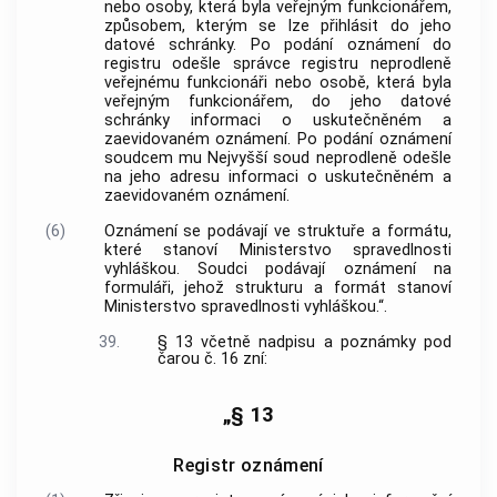
nebo osoby, která byla veřejným funkcionářem,
způsobem, kterým se lze přihlásit do jeho
datové schránky. Po podání oznámení do
registru odešle správce registru neprodleně
veřejnému funkcionáři nebo osobě, která byla
veřejným funkcionářem, do jeho datové
schránky informaci o uskutečněném a
zaevidovaném oznámení. Po podání oznámení
soudcem mu Nejvyšší soud neprodleně odešle
na jeho adresu informaci o uskutečněném a
zaevidovaném oznámení.
(6)
Oznámení se podávají ve struktuře a formátu,
které stanoví Ministerstvo spravedlnosti
vyhláškou. Soudci podávají oznámení na
formuláři, jehož strukturu a formát stanoví
Ministerstvo spravedlnosti vyhláškou.“.
39.
§ 13 včetně nadpisu a poznámky pod
čarou č. 16 zní:
„§ 13
Registr oznámení