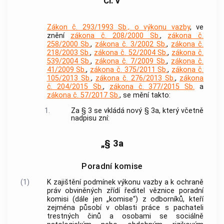
Čl. V
Zákon č. 293/1993 Sb., o výkonu vazby
, ve
znění
zákona č. 208/2000 Sb.
,
zákona č.
258/2000 Sb.
,
zákona č. 3/2002 Sb.
,
zákona č.
218/2003 Sb.
,
zákona č. 52/2004 Sb.
,
zákona č.
539/2004 Sb.
,
zákona č. 7/2009 Sb.
,
zákona č.
41/2009 Sb.
,
zákona č. 375/2011 Sb.
,
zákona č.
105/2013 Sb.
,
zákona č. 276/2013 Sb.
,
zákona
č. 204/2015 Sb.
,
zákona č. 377/2015 Sb.
a
zákona č. 57/2017 Sb.
, se mění takto:
1.
Za § 3 se vkládá nový § 3a, který včetně
nadpisu zní:
„§ 3a
Poradní komise
(1)
K zajištění podmínek výkonu vazby a k ochraně
práv obviněných zřídí ředitel věznice poradní
komisi (dále jen „komise“) z odborníků, kteří
zejména působí v oblasti práce s pachateli
trestných činů a osobami se sociálně