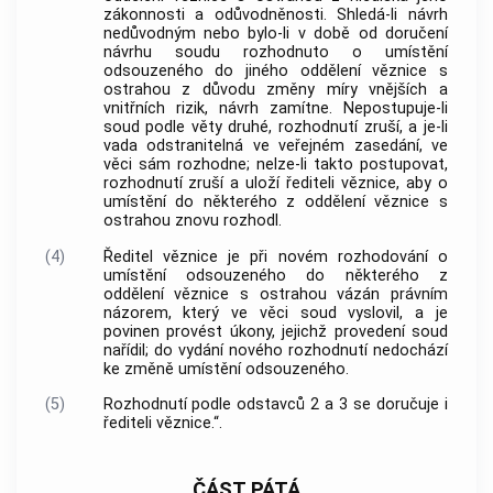
zákonnosti a odůvodněnosti. Shledá-li návrh
nedůvodným nebo bylo-li v době od doručení
návrhu soudu rozhodnuto o umístění
odsouzeného do jiného oddělení věznice s
ostrahou z důvodu změny míry vnějších a
vnitřních rizik, návrh zamítne. Nepostupuje-li
soud podle věty druhé, rozhodnutí zruší, a je-li
vada odstranitelná ve veřejném zasedání, ve
věci sám rozhodne; nelze-li takto postupovat,
rozhodnutí zruší a uloží řediteli věznice, aby o
umístění do některého z oddělení věznice s
ostrahou znovu rozhodl.
(4)
Ředitel věznice je při novém rozhodování o
umístění odsouzeného do některého z
oddělení věznice s ostrahou vázán právním
názorem, který ve věci soud vyslovil, a je
povinen provést úkony, jejichž provedení soud
nařídil; do vydání nového rozhodnutí nedochází
ke změně umístění odsouzeného.
(5)
Rozhodnutí podle odstavců 2 a 3 se doručuje i
řediteli věznice.“.
ČÁST PÁTÁ