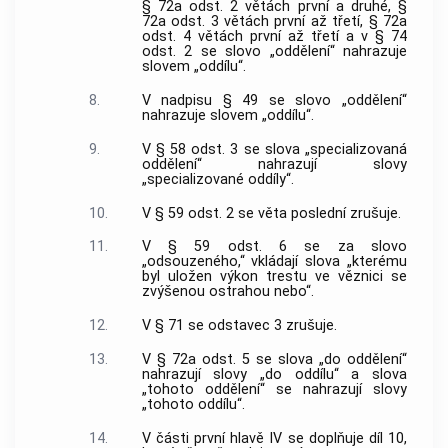
§ 72a odst. 2 větách první a druhé, §
72a odst. 3 větách první až třetí, § 72a
odst. 4 větách první až třetí a v § 74
odst. 2 se slovo „oddělení“ nahrazuje
slovem „oddílu“.
8.
V nadpisu § 49 se slovo „oddělení“
nahrazuje slovem „oddílu“.
9.
V § 58 odst. 3 se slova „specializovaná
oddělení“ nahrazují slovy
„specializované oddíly“.
10.
V § 59 odst. 2 se věta poslední zrušuje.
11.
V § 59 odst. 6 se za slovo
„odsouzeného,“ vkládají slova „kterému
byl uložen výkon trestu ve věznici se
zvýšenou ostrahou nebo“.
12.
V § 71 se odstavec 3 zrušuje.
13.
V § 72a odst. 5 se slova „do oddělení“
nahrazují slovy „do oddílu“ a slova
„tohoto oddělení“ se nahrazují slovy
„tohoto oddílu“.
14.
V části první hlavě IV se doplňuje díl 10,