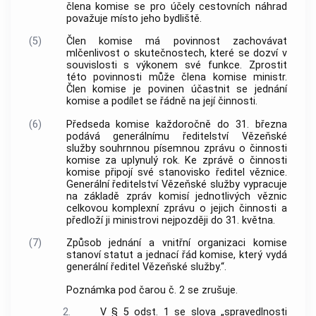
člena komise se pro účely cestovních náhrad
považuje místo jeho bydliště.
(5)
Člen komise má povinnost zachovávat
mlčenlivost o skutečnostech, které se dozví v
souvislosti s výkonem své funkce. Zprostit
této povinnosti může člena komise ministr.
Člen komise je povinen účastnit se jednání
komise a podílet se řádně na její činnosti.
(6)
Předseda komise každoročně do 31. března
podává generálnímu ředitelství Vězeňské
služby souhrnnou písemnou zprávu o činnosti
komise za uplynulý rok. Ke zprávě o činnosti
komise připojí své stanovisko ředitel věznice.
Generální ředitelství Vězeňské služby vypracuje
na základě zpráv komisí jednotlivých věznic
celkovou komplexní zprávu o jejich činnosti a
předloží ji ministrovi nejpozději do 31. května.
(7)
Způsob jednání a vnitřní organizaci komise
stanoví statut a jednací řád komise, který vydá
generální ředitel Vězeňské služby.“.
Poznámka pod čarou č. 2 se zrušuje.
2.
V § 5 odst. 1 se slova „spravedlnosti