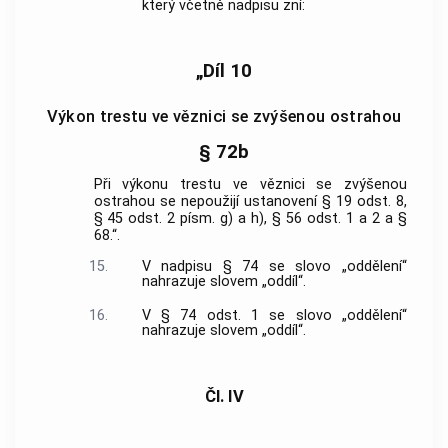
který včetně nadpisu zní:
„Díl 10
Výkon trestu ve věznici se zvýšenou ostrahou
§ 72b
Při výkonu trestu ve věznici se zvýšenou
ostrahou se nepoužijí ustanovení § 19 odst. 8,
§ 45 odst. 2 písm. g) a h), § 56 odst. 1 a 2 a §
68.“.
15.
V nadpisu § 74 se slovo „oddělení“
nahrazuje slovem „oddíl“.
16.
V § 74 odst. 1 se slovo „oddělení“
nahrazuje slovem „oddíl“.
Čl. IV