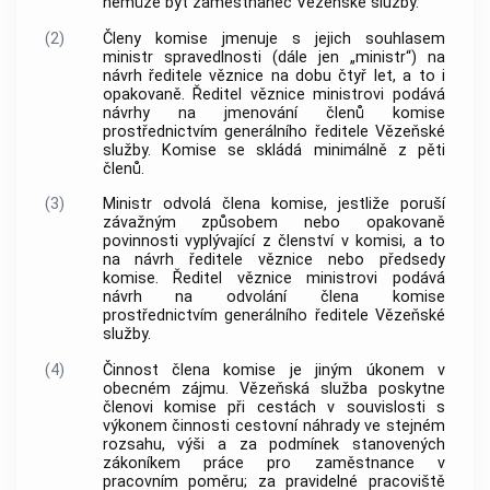
nemůže být zaměstnanec Vězeňské služby.
(2)
Členy komise jmenuje s jejich souhlasem
ministr spravedlnosti (dále jen „ministr“) na
návrh ředitele věznice na dobu čtyř let, a to i
opakovaně. Ředitel věznice ministrovi podává
návrhy na jmenování členů komise
prostřednictvím generálního ředitele Vězeňské
služby. Komise se skládá minimálně z pěti
členů.
(3)
Ministr odvolá člena komise, jestliže poruší
závažným způsobem nebo opakovaně
povinnosti vyplývající z členství v komisi, a to
na návrh ředitele věznice nebo předsedy
komise. Ředitel věznice ministrovi podává
návrh na odvolání člena komise
prostřednictvím generálního ředitele Vězeňské
služby.
(4)
Činnost člena komise je jiným úkonem v
obecném zájmu. Vězeňská služba poskytne
členovi komise při cestách v souvislosti s
výkonem činnosti cestovní náhrady ve stejném
rozsahu, výši a za podmínek stanovených
zákoníkem práce pro zaměstnance v
pracovním poměru; za pravidelné pracoviště