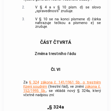
2.
V § 4 a v § 10 písm. d) se slovo
„spravedlnosti“ zrušuje.
3.
V § 10 se na konci písmene d) čárka
nahrazuje tečkou a písmeno e) se
zrušuje.
ČÁST ČTVRTÁ
Změna trestního řádu
Čl. VI
Za
§ 324
zákona č. 141/1961 Sb., o trestním
řízení soudním
(trestní řád), ve znění
zákona č.
152/1995 Sb.
, se vkládá nový § 324a, který
včetně nadpisu zní:
„§ 324a