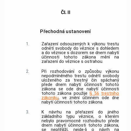
Čl. II
Přechodná ustanovení
1.
Zařazení odsouzených k výkonu trestu
odnětí svobody do věznice s dohledem
a do věznice s dozorem se dnem nabytí
účinnosti tohoto zákona mění na
zařazení do věznice s ostrahou.
2.
Při rozhodování o způsobu výkonu
nepodmíněného trestu odnětí svobody
uloženého za trestný čin spáchaný
přede dnem nabytí účinnosti tohoto
zákona se ode dne nabytí účinnosti
tohoto zákona použije
§ 56
trestního
zákoníku
, ve znění účinném ode dne
nabytí účinnosti tohoto zákona.
3.
K návrhu na přeřazení do jiného
základního typu věznice, o kterém
nebylo pravomocně rozhodnuto přede
dnem nabytí účinnosti tohoto zákona,
se nepřihlíží, nejde-li o návrh na