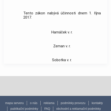
Tento zákon nabývá účinnosti dnem 1. října
2017.
Hamáček v. r.
Zeman v. r.
Sobotka v. r.
mapa serveru
o nás
reklama
podmínky provozu
kontakty
publikační podmínky
FAQ
obchodní a reklamační podmínky