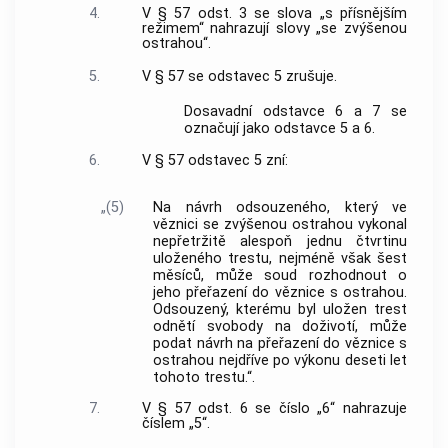
4.
V § 57 odst. 3 se slova „s přísnějším
režimem“ nahrazují slovy „se zvýšenou
ostrahou“.
5.
V § 57 se odstavec 5 zrušuje.
Dosavadní odstavce 6 a 7 se
označují jako odstavce 5 a 6.
6.
V § 57 odstavec 5 zní:
„(5)
Na návrh odsouzeného, který ve
věznici se zvýšenou ostrahou vykonal
nepřetržitě alespoň jednu čtvrtinu
uloženého trestu, nejméně však šest
měsíců, může soud rozhodnout o
jeho přeřazení do věznice s ostrahou.
Odsouzený, kterému byl uložen trest
odnětí svobody na doživotí, může
podat návrh na přeřazení do věznice s
ostrahou nejdříve po výkonu deseti let
tohoto trestu.“.
7.
V § 57 odst. 6 se číslo „6“ nahrazuje
číslem „5“.