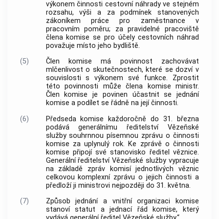
výkonem činnosti cestovní náhrady ve stejném
rozsahu, výši a za podmínek stanovených
zákoníkem práce pro zaměstnance v
pracovním poměru; za pravidelné pracoviště
člena komise se pro účely cestovních náhrad
považuje místo jeho bydliště.
(5)
Člen komise má povinnost zachovávat
mlčenlivost o skutečnostech, které se dozví v
souvislosti s výkonem své funkce. Zprostit
této povinnosti může člena komise ministr.
Člen komise je povinen účastnit se jednání
komise a podílet se řádně na její činnosti.
(6)
Předseda komise každoročně do 31. března
podává generálnímu ředitelství Vězeňské
služby souhrnnou písemnou zprávu o činnosti
komise za uplynulý rok. Ke zprávě o činnosti
komise připojí své stanovisko ředitel věznice.
Generální ředitelství Vězeňské služby vypracuje
na základě zpráv komisí jednotlivých věznic
celkovou komplexní zprávu o jejich činnosti a
předloží ji ministrovi nejpozději do 31. května.
(7)
Způsob jednání a vnitřní organizaci komise
stanoví statut a jednací řád komise, který
vydává generální ředitel Vězeňské služby.“.