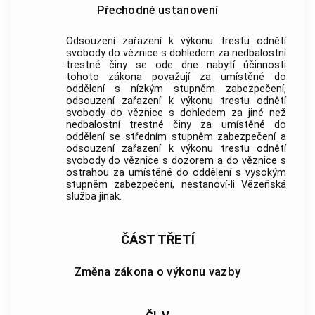
Přechodné ustanovení
Odsouzení zařazení k výkonu trestu odnětí
svobody do věznice s dohledem za nedbalostní
trestné činy se ode dne nabytí účinnosti
tohoto zákona považují za umístěné do
oddělení s nízkým stupněm zabezpečení,
odsouzení zařazení k výkonu trestu odnětí
svobody do věznice s dohledem za jiné než
nedbalostní trestné činy za umístěné do
oddělení se středním stupněm zabezpečení a
odsouzení zařazení k výkonu trestu odnětí
svobody do věznice s dozorem a do věznice s
ostrahou za umístěné do oddělení s vysokým
stupněm zabezpečení, nestanoví-li Vězeňská
služba jinak.
ČÁST TŘETÍ
Změna zákona o výkonu vazby