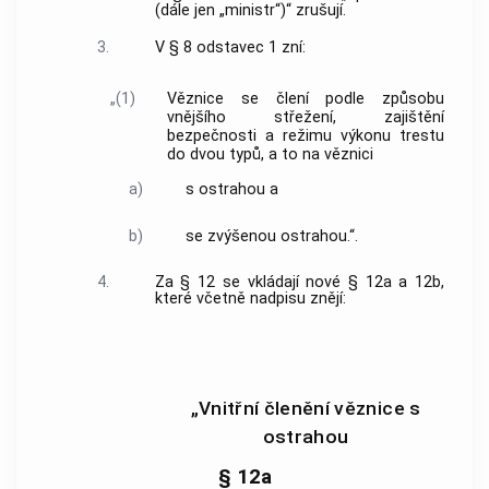
(dále jen „ministr“)“ zrušují.
3.
V § 8 odstavec 1 zní:
„(1)
Věznice se člení podle způsobu
vnějšího střežení, zajištění
bezpečnosti a režimu výkonu trestu
do dvou typů, a to na věznici
a)
s ostrahou a
b)
se zvýšenou ostrahou.“.
4.
Za § 12 se vkládají nové § 12a a 12b,
které včetně nadpisu znějí:
„Vnitřní členění věznice s
ostrahou
§ 12a