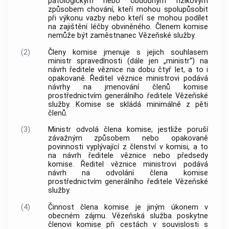
patologickým nebo obdobným rizikovým
způsobem chování, kteří mohou spolupůsobit
při výkonu vazby nebo kteří se mohou podílet
na zajištění léčby obviněného. Členem komise
nemůže být zaměstnanec Vězeňské služby.
(2)
Členy komise jmenuje s jejich souhlasem
ministr spravedlnosti (dále jen „ministr“) na
návrh ředitele věznice na dobu čtyř let, a to i
opakovaně. Ředitel věznice ministrovi podává
návrhy na jmenování členů komise
prostřednictvím generálního ředitele Vězeňské
služby. Komise se skládá minimálně z pěti
členů.
(3)
Ministr odvolá člena komise, jestliže poruší
závažným způsobem nebo opakovaně
povinnosti vyplývající z členství v komisi, a to
na návrh ředitele věznice nebo předsedy
komise. Ředitel věznice ministrovi podává
návrh na odvolání člena komise
prostřednictvím generálního ředitele Vězeňské
služby.
(4)
Činnost člena komise je jiným úkonem v
obecném zájmu. Vězeňská služba poskytne
členovi komise při cestách v souvislosti s