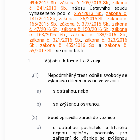
494/2012 Sb.
,
zákona č. 105/2013 Sb.
,
zákona
č. 241/2013 Sb.
, nálezu Ústavního soudu
vyhlášeného pod č.
259/2013 Sb.
,
zákona č.
141/2014 Sb.
,
zákona č. 86/2015 Sb.
,
zákona č.
165/2015 Sb.
,
zákona č. 377/2015 Sb.
,
zákona
č. 47/2016 Sb.
,
zákona č. 150/2016 Sb.
,
zákona
č. 163/2016 Sb.
,
zákona č. 188/2016 Sb.
,
zákona č. 321/2016 Sb.
,
zákona č. 323/2016
Sb.
,
zákona č. 455/2016 Sb.
a
zákona č.
55/2017 Sb.
, se mění takto:
1.
V § 56 odstavce 1 a 2 znějí:
„(1)
Nepodmíněný trest odnětí svobody se
vykonává diferencovaně ve věznici
a)
s ostrahou, nebo
b)
se zvýšenou ostrahou.
(2)
Soud zpravidla zařadí do věznice
a)
s ostrahou pachatele, u kterého
nejsou splněny podmínky pro
zařazení do věznice se zvýšenou