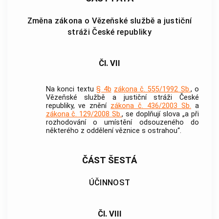
Změna zákona o Vězeňské službě a justiční
stráži České republiky
Čl. VII
Na konci textu
§ 4b
zákona č. 555/1992 Sb.
, o
Vězeňské službě a justiční stráži České
republiky, ve znění
zákona č. 436/2003 Sb.
a
zákona č. 129/2008 Sb.
, se doplňují slova „a při
rozhodování o umístění odsouzeného do
některého z oddělení věznice s ostrahou“.
ČÁST ŠESTÁ
ÚČINNOST
Čl. VIII