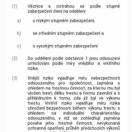
(1)
Věznice s ostrahou se podle stupně
zabezpečení člení na oddělení
a)
s nízkým stupněm zabezpečení,
b)
se středním stupněm zabezpečení a
c)
s vysokým stupněm zabezpečení.
(2)
Do oddělení podle odstavce 1 jsou odsouzení
umisťováni podle míry vnějšího a vnitřního
rizika.
(3)
Vnější riziko vyjadřuje míru nebezpečnosti
odsouzeného pro společnost, zejména s
ohledem na trestnou činnost, za kterou mu byl
uložen trest, délku trestu a formu zavinění a s
přihlédnutím k tomu, zda již byl ve výkonu
trestu. Vnitřní riziko vyjadřuje míru rizika
ohrožení bezpečnosti během výkonu trestu s
ohledem na individuální charakteristiku
odsouzeného, v níž se zohledňují zejména
povaha jeho trestné činnosti, nevykonaná
ochranná opatření, průběh předchozích výkonů