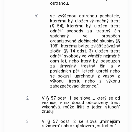
ostrahou,
b)
se zvýšenou ostrahou pachatele,
kterému byl uložen výjimečný trest
(§ 54), kterému byl uložen trest
odnětí svobody za trestný čin
spáchaný ve prospěch
organizované zločinecké skupiny (§
108), kterému byl za zvlášť závažný
zločin (§ 14 odst. 3) uložen trest
odnětí svobody ve výměře nejméně
osm let, nebo který byl odsouzen
za úmyslný trestný čin a v
posledních pěti letech uprchl nebo
se pokusil uprchnout z vazby, z
výkonu trestu nebo z výkonu
zabezpečovací detence.“.
2.
V § 57 odst. 1 se slova „, který se od
věznice, v níž dosud odsouzený trest
vykonává, může lišit o jeden stupeň“
zrušují.
3.
V § 57 odst. 2 se slova „mírnějším
režimem“ nahrazují slovem „ostrahou“.