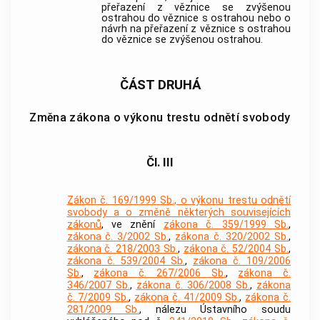
přeřazení z věznice se zvýšenou
ostrahou do věznice s ostrahou nebo o
návrh na přeřazení z věznice s ostrahou
do věznice se zvýšenou ostrahou.
ČÁST DRUHÁ
Změna zákona o výkonu trestu odnětí svobody
Čl. III
Zákon č. 169/1999 Sb., o výkonu trestu odnětí
svobody a o změně některých souvisejících
zákonů
, ve znění
zákona č. 359/1999 Sb.
,
zákona č. 3/2002 Sb.
,
zákona č. 320/2002 Sb.
,
zákona č. 218/2003 Sb.
,
zákona č. 52/2004 Sb.
,
zákona č. 539/2004 Sb.
,
zákona č. 109/2006
Sb.
,
zákona č. 267/2006 Sb.
,
zákona č.
346/2007 Sb.
,
zákona č. 306/2008 Sb.
,
zákona
č. 7/2009 Sb.
,
zákona č. 41/2009 Sb.
,
zákona č.
281/2009 Sb.
, nálezu Ústavního soudu