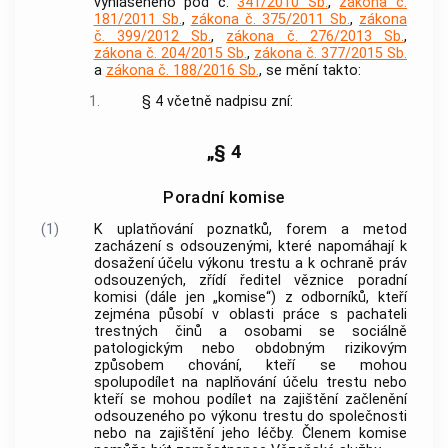
vyhlášeného pod č.
341/2010 Sb.
,
zákona č.
181/2011 Sb.
,
zákona č. 375/2011 Sb.
,
zákona
č. 399/2012 Sb.
,
zákona č. 276/2013 Sb.
,
zákona č. 204/2015 Sb.
,
zákona č. 377/2015 Sb.
a
zákona č. 188/2016 Sb.
, se mění takto:
1.
§ 4 včetně nadpisu zní:
„§ 4
Poradní komise
(1)
K uplatňování poznatků, forem a metod
zacházení s odsouzenými, které napomáhají k
dosažení účelu výkonu trestu a k ochraně práv
odsouzených, zřídí ředitel věznice poradní
komisi (dále jen „komise“) z odborníků, kteří
zejména působí v oblasti práce s pachateli
trestných činů a osobami se sociálně
patologickým nebo obdobným rizikovým
způsobem chování, kteří se mohou
spolupodílet na naplňování účelu trestu nebo
kteří se mohou podílet na zajištění začlenění
odsouzeného po výkonu trestu do společnosti
nebo na zajištění jeho léčby. Členem komise