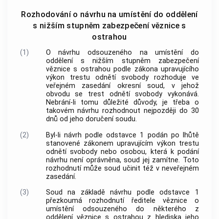
Rozhodování o návrhu na umístění do oddělení
s nižším stupněm zabezpečení věznice s
ostrahou
(1)
O návrhu odsouzeného na umístění do
oddělení s nižším stupněm zabezpečení
věznice s ostrahou podle zákona upravujícího
výkon trestu odnětí svobody rozhoduje ve
veřejném zasedání okresní soud, v jehož
obvodu se trest odnětí svobody vykonává.
Nebrání-li tomu důležité důvody, je třeba o
takovém návrhu rozhodnout nejpozději do 30
dnů od jeho doručení soudu.
(2)
Byl-li návrh podle odstavce 1 podán po lhůtě
stanovené zákonem upravujícím výkon trestu
odnětí svobody nebo osobou, která k podání
návrhu není oprávněna, soud jej zamítne. Toto
rozhodnutí může soud učinit též v neveřejném
zasedání.
(3)
Soud na základě návrhu podle odstavce 1
přezkoumá rozhodnutí ředitele věznice o
umístění odsouzeného do některého z
oddělení věznice s ostrahou z hlediska jeho