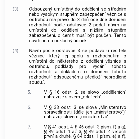
(3)
Odsouzený umístěný do oddělení se středním
nebo vysokým stupněm zabezpečení věznice s
ostrahou má právo do 3 dnů ode dne doručení
rozhodnutí podle odstavce 2 podat návrh na
umístění do oddělení s nižším stupněm
zabezpečení, o čemž musí být poučen. Tento
návrh nemá odkladný účinek.
(4)
Návrh podle odstavce 3 se podává u ředitele
věznice, který jej spolu s rozhodnutím o
umístění do některého z oddělení věznice s
ostrahou, podklady pro vydání tohoto
rozhodnutí a dokladem o doručení tohoto
rozhodnutí odsouzenému předloží neprodleně
soudu.“.
5.
V § 16 odst. 2 se slovo „odděleních“
nahrazuje slovem „oddílech“.
6.
V § 33 odst. 3 se slova „Ministerstvo
spravedlnosti (dále jen „ministerstvo“)“
nahrazují slovem „ministerstvo“.
7.
V § 41 odst. 4, § 46 odst. 3 písm. f) a g),
§ 49 odst. 1 až 3, § 49 odst. 4 větách
první a druhé, § 64 odst. 1 písm. e) a f),