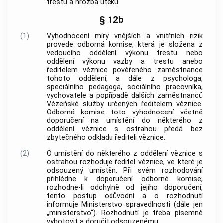
trestu a hrozba útěku.
§ 12b
(1)
Vyhodnocení míry vnějších a vnitřních rizik
provede odborná komise, která je složena z
vedoucího oddělení výkonu trestu nebo
oddělení výkonu vazby a trestu anebo
ředitelem věznice pověřeného zaměstnance
tohoto oddělení, a dále z psychologa,
speciálního pedagoga, sociálního pracovníka,
vychovatele a popřípadě dalších zaměstnanců
Vězeňské služby určených ředitelem věznice.
Odborná komise toto vyhodnocení včetně
doporučení na umístění do některého z
oddělení věznice s ostrahou předá bez
zbytečného odkladu řediteli věznice.
(2)
O umístění do některého z oddělení věznice s
ostrahou rozhoduje ředitel věznice, ve které je
odsouzený umístěn. Při svém rozhodování
přihlédne k doporučení odborné komise;
rozhodne-li odchylně od jejího doporučení,
tento postup odůvodní a o rozhodnutí
informuje Ministerstvo spravedlnosti (dále jen
„ministerstvo“). Rozhodnutí je třeba písemně
vyhotovit a doručit odsouzenému.