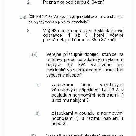
2.
Poznámka pod čarou č. 34 zní:
ČSN EN 17127 Venkovní výdejní vodíkové čerpací stanice
„34)
na plynný vodík s plnicími protokoly.“.
3.
V § 48a se za odstavec 3 vkládají nové
odstavce 4 až 6, které včetně
poznámek pod čarou č. 36 a 37 znějí:
„(4)
Veřejně přístupné dobíjecí stanice na
střídavý proud se zdánlivým výkonem
nejvýše 3,7 kVA vyhrazené pro
elektrická vozidla kategorie L musí být
vybaveny alespoň
a)
zásuvkami nebo vozidlovými
zásuvkovými přípojkami typu 3 A, v
32
souladu s normovými hodnotami
)
u režimu nabíjení 3,
b)
zásuvkami v souladu s normovými
36
hodnotami
) u režimu nabíjení 1
nebo 2.