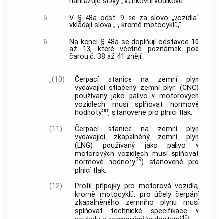
nahrazuje slovy „Venkovní vodíkové“.
5.
V § 48a odst. 9 se za slovo „vozidla“
vkládají slova „ , kromě motocyklů,“.
6.
Na konci § 48a se doplňují odstavce 10
až 13, které včetně poznámek pod
čarou č. 38 až 41 znějí:
„(10)
Čerpací stanice na zemní plyn
vydávající stlačený zemní plyn (CNG)
používaný jako palivo v motorových
vozidlech musí splňovat normové
38
hodnoty
) stanovené pro plnicí tlak.
(11)
Čerpací stanice na zemní plyn
vydávající zkapalněný zemní plyn
(LNG) používaný jako palivo v
motorových vozidlech musí splňovat
39
normové hodnoty
) stanovené pro
plnicí tlak.
(12)
Profil přípojky pro motorová vozidla,
kromě motocyklů, pro účely čerpání
zkapalněného zemního plynu musí
splňovat technické specifikace v
40