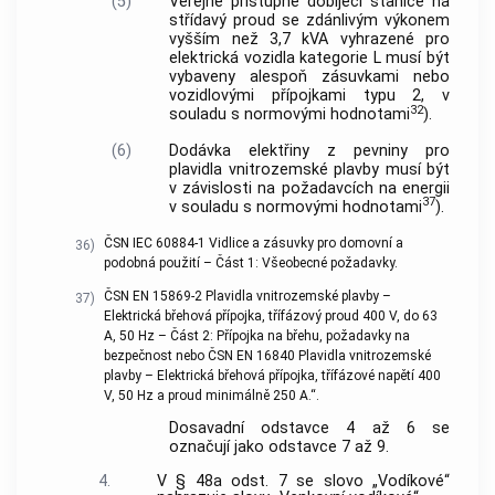
(5)
Veřejně přístupné dobíjecí stanice na
střídavý proud se zdánlivým výkonem
vyšším než 3,7 kVA vyhrazené pro
elektrická vozidla kategorie L musí být
vybaveny alespoň zásuvkami nebo
vozidlovými přípojkami typu 2, v
32
souladu s normovými hodnotami
).
(6)
Dodávka elektřiny z pevniny pro
plavidla vnitrozemské plavby musí být
v závislosti na požadavcích na energii
37
v souladu s normovými hodnotami
).
ČSN IEC 60884-1 Vidlice a zásuvky pro domovní a
36)
podobná použití – Část 1: Všeobecné požadavky.
ČSN EN 15869-2 Plavidla vnitrozemské plavby –
37)
Elektrická břehová přípojka, třífázový proud 400 V, do 63
A, 50 Hz – Část 2: Přípojka na břehu, požadavky na
bezpečnost nebo ČSN EN 16840 Plavidla vnitrozemské
plavby – Elektrická břehová přípojka, třífázové napětí 400
V, 50 Hz a proud minimálně 250 A.“.
Dosavadní odstavce 4 až 6 se
označují jako odstavce 7 až 9.
4.
V § 48a odst. 7 se slovo „Vodíkové“