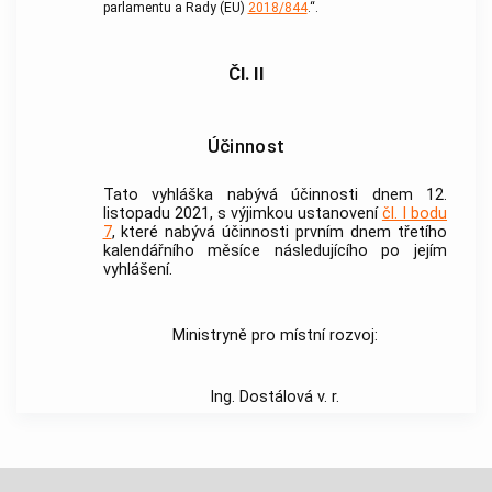
parlamentu a Rady (EU)
2018/844
.“.
Čl. II
Účinnost
Tato vyhláška nabývá účinnosti dnem 12.
listopadu 2021, s výjimkou ustanovení
čl. I bodu
7
, které nabývá účinnosti prvním dnem třetího
kalendářního měsíce následujícího po jejím
vyhlášení.
Ministryně pro místní rozvoj:
Ing. Dostálová v. r.