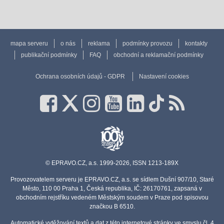
mapa serveru
o nás
reklama
podmínky provozu
kontakty
publikační podmínky
FAQ
obchodní a reklamační podmínky
Ochrana osobních údajů - GDPR
Nastavení cookies
© EPRAVO.CZ, a.s. 1999-2026, ISSN 1213-189X
Provozovatelem serveru je EPRAVO.CZ, a.s. se sídlem Dušní 907/10, Staré
Město, 110 00 Praha 1, Česká republika, IČ: 26170761, zapsaná v
obchodním rejstříku vedeném Městským soudem v Praze pod spisovou
značkou B 6510.
Automatické vytěžování textů a dat z této internetové stránky ve smyslu čl. 4