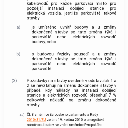
kabelovodů pro každé parkovací místo pro
pozdější instalaci dobíjecí stanice pro
elektrická vozidla, jestliže parkoviště takové
stavby
a)
je umístěno uvnitř budovy a u změny
dokončené stavby se tato změna týká i
parkoviště nebo elektrických rozvodů
budovy, nebo
b)
s budovou fyzicky sousedí a u změny
dokončené stavby se tato změna týká i
parkoviště nebo elektrických rozvodů
parkoviště.
(3)
Požadavky na stavby uvedené v odstavcích 1 a
2 se nevztahují na změnu dokončené stavby v
případě, kdy náklady na instalaci dobíjecí
stanice a elektrických rozvodů přesahují 7 %
celkových nákladů na změnu dokončené
stavby.
Čl. 8 směrnice Evropského parlamentu a Rady
42)
2010/31/EU
ze dne 19. května 2010 o energetické
náročnosti budov, ve znění směrnice Evropského