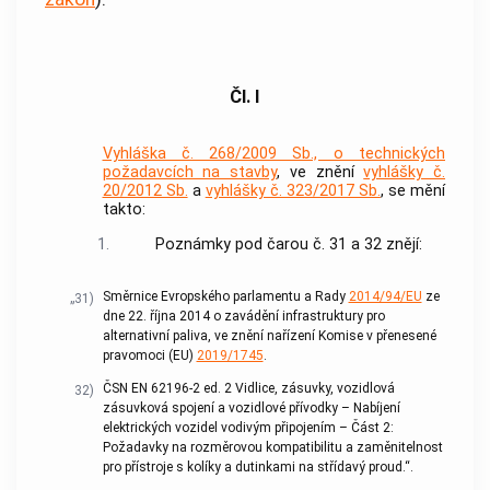
Čl. I
Vyhláška č. 268/2009 Sb., o technických
požadavcích na stavby
, ve znění
vyhlášky č.
20/2012 Sb.
a
vyhlášky č. 323/2017 Sb.
, se mění
takto:
1.
Poznámky pod čarou č. 31 a 32 znějí:
Směrnice Evropského parlamentu a Rady
2014/94/EU
ze
„31)
dne 22. října 2014 o zavádění infrastruktury pro
alternativní paliva, ve znění nařízení Komise v přenesené
pravomoci (EU)
2019/1745
.
ČSN EN 62196-2 ed. 2 Vidlice, zásuvky, vozidlová
32)
zásuvková spojení a vozidlové přívodky – Nabíjení
elektrických vozidel vodivým připojením – Část 2:
Požadavky na rozměrovou kompatibilitu a zaměnitelnost
pro přístroje s kolíky a dutinkami na střídavý proud.“.