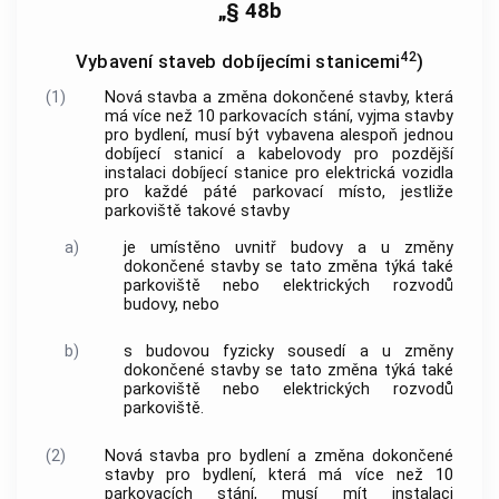
„§ 48b
42
Vybavení staveb dobíjecími stanicemi
)
(1)
Nová stavba a změna dokončené stavby, která
má více než 10 parkovacích stání, vyjma stavby
pro bydlení, musí být vybavena alespoň jednou
dobíjecí stanicí a kabelovody pro pozdější
instalaci dobíjecí stanice pro elektrická vozidla
pro každé páté parkovací místo, jestliže
parkoviště takové stavby
a)
je umístěno uvnitř budovy a u změny
dokončené stavby se tato změna týká také
parkoviště nebo elektrických rozvodů
budovy, nebo
b)
s budovou fyzicky sousedí a u změny
dokončené stavby se tato změna týká také
parkoviště nebo elektrických rozvodů
parkoviště.
(2)
Nová stavba pro bydlení a změna dokončené
stavby pro bydlení, která má více než 10
parkovacích stání, musí mít instalaci