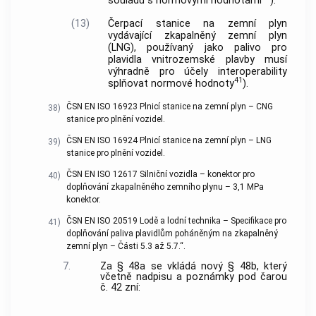
souladu s normovými hodnotami
).
(13)
Čerpací stanice na zemní plyn
vydávající zkapalněný zemní plyn
(LNG), používaný jako palivo pro
plavidla vnitrozemské plavby musí
výhradně pro účely interoperability
41
splňovat normové hodnoty
).
ČSN EN ISO 16923 Plnicí stanice na zemní plyn – CNG
38)
stanice pro plnění vozidel.
ČSN EN ISO 16924 Plnicí stanice na zemní plyn – LNG
39)
stanice pro plnění vozidel.
ČSN EN ISO 12617 Silniční vozidla – konektor pro
40)
doplňování zkapalněného zemního plynu – 3,1 MPa
konektor.
ČSN EN ISO 20519 Lodě a lodní technika – Specifikace pro
41)
doplňování paliva plavidlům poháněným na zkapalněný
zemní plyn – Části 5.3 až 5.7.“.
7.
Za § 48a se vkládá nový § 48b, který
včetně nadpisu a poznámky pod čarou
č. 42 zní: