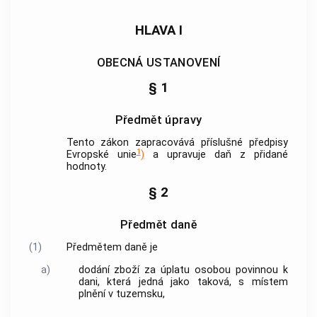
HLAVA I
OBECNÁ USTANOVENÍ
§ 1
Předmět úpravy
Tento zákon zapracovává příslušné předpisy
1
Evropské unie
)
a upravuje daň z přidané
hodnoty.
§ 2
Předmět daně
(1)
Předmětem daně je
a)
dodání zboží
za úplatu osobou povinnou k
dani, která jedná jako taková, s místem
plnění v
tuzemsku
,