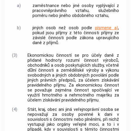
a)
zaměstnance nebo jiné osoby vyplývající z
pracovněprávního vztahu, služebního
poměru nebo jiného obdobného vztahu,
b)
jiných osob než osob podle
písmene a)
,
pokud jsou příjmy z této činnosti příjmy ze
závislé činnosti podle zákona upravujícího
daně z příjmů.
(3)
Ekonomickou činností se pro účely daně z
přidané hodnoty rozumí činnost výrobců,
obchodníků
a osob poskytujících služby, včetně
důlní činnosti a zemědělské výroby a výkonu
svobodných a jiných obdobných povolání podle
jiných právních předpisů, za účelem získávání
pravidelného příjmu. Za ekonomickou činnost
se považuje zejména činnost spočívající ve
využití hmotného a nehmotného majetku za
účelem získávání pravidelného příjmu.
(4)
Stát, kraj,
obec
ani jiná veřejnoprávní osoba se
nepovažují za osoby povinné k dani v
souvislosti s činnostmi nebo plněními, při nichž
vystupují jako orgány veřejné moci, a to i v
případě, kdy v souvislosti s těmito činnostmi