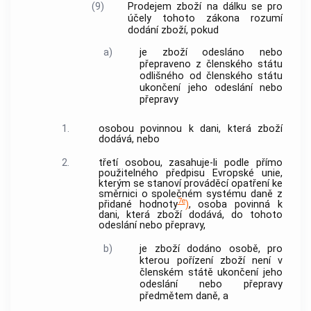
(9)
Prodejem zboží na dálku
se pro
účely tohoto zákona rozumí
dodání zboží
, pokud
a)
je zboží odesláno nebo
přepraveno z
členského státu
odlišného od
členského státu
ukončení jeho odeslání nebo
přepravy
1.
osobou povinnou k dani, která zboží
dodává, nebo
2.
třetí osobou, zasahuje-li podle přímo
použitelného předpisu Evropské unie,
kterým se stanoví prováděcí opatření ke
směrnici o společném systému daně z
7e
přidané hodnoty
)
, osoba povinná k
dani, která zboží dodává, do tohoto
odeslání nebo přepravy,
b)
je zboží dodáno osobě, pro
kterou pořízení zboží není v
členském státě
ukončení jeho
odeslání nebo přepravy
předmětem daně, a