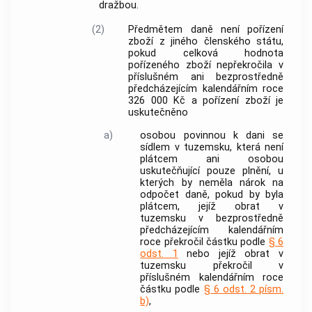
dražbou.
(2)
Předmětem daně není pořízení
zboží
z
jiného členského státu
,
pokud celková hodnota
pořízeného
zboží
nepřekročila v
příslušném ani bezprostředně
předcházejícím kalendářním roce
326 000 Kč a pořízení
zboží
je
uskutečněno
a)
osobou povinnou k dani se
sídlem
v
tuzemsku
, která není
plátcem ani osobou
uskutečňující pouze plnění, u
kterých by neměla nárok na
odpočet daně, pokud by byla
plátcem, jejíž
obrat v
tuzemsku
v bezprostředně
předcházejícím kalendářním
roce překročil částku podle
§ 6
odst. 1
nebo jejíž
obrat v
tuzemsku
překročil v
příslušném kalendářním roce
částku podle
§ 6 odst. 2 písm.
b)
,