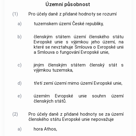
Územní působnost
(1)
Pro účely daně z přidané hodnoty se rozumí
a)
tuzemskem
území České republiky,
b)
členským státem
území
členského státu
Evropské unie s výjimkou jeho území, na
které se nevztahuje Smlouva o Evropské unii
a Smlouva o fungování Evropské unie,
c)
jiným členským státem
členský stát
s
výjimkou
tuzemska
,
d)
třetí zemí
území mimo
území Evropské unie
,
e)
územím Evropské unie
souhrn území
členských států
.
(2)
Pro účely daně z přidané hodnoty se za území
členského státu
Evropské unie nepovažuje
a)
hora Athos,