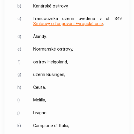
b)
Kanárské ostrovy,
c)
francouzská území uvedená v čl. 349
Smlouvy o fungování Evropské unie
,
d)
Ålandy,
e)
Normanské ostrovy,
f)
ostrov Helgoland,
g)
území Büsingen,
h)
Ceuta,
i)
Melilla,
j)
Livigno,
k)
Campione d' Italia,