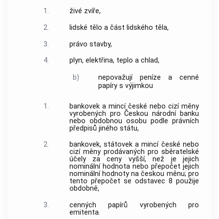
1.
živé zvíře,
2.
lidské tělo a část lidského těla,
3.
právo stavby,
4.
plyn, elektřina, teplo a chlad,
b)
nepovažují peníze a cenné
papíry s výjimkou
1.
bankovek a mincí české nebo cizí měny
vyrobených pro Českou národní
banku
nebo obdobnou osobu podle právních
předpisů jiného státu,
2.
bankovek, státovek a mincí české nebo
cizí měny prodávaných pro sběratelské
účely za ceny vyšší, než je jejich
nominální hodnota nebo přepočet jejich
nominální hodnoty na českou měnu; pro
tento přepočet se odstavec 8 použije
obdobně,
3.
cenných papírů vyrobených pro
emitenta.