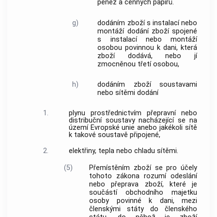
peněz a cenných papírů.
g)
dodáním zboží s instalací nebo
montáží
dodání zboží
spojené
s instalací nebo montáží
osobou povinnou k dani, která
zboží
dodává, nebo jí
zmocněnou třetí osobou,
h)
dodáním zboží soustavami
nebo sítěmi
dodání
1.
plynu prostřednictvím přepravní nebo
distribuční soustavy nacházející se na
území Evropské unie
anebo jakékoli sítě
k takové soustavě připojené,
2.
elektřiny, tepla nebo chladu sítěmi.
(5)
Přemístěním zboží
se pro účely
tohoto zákona rozumí odeslání
nebo přeprava zboží, které je
součástí
obchodního majetku
osoby povinné k dani, mezi
členskými státy
do
členského