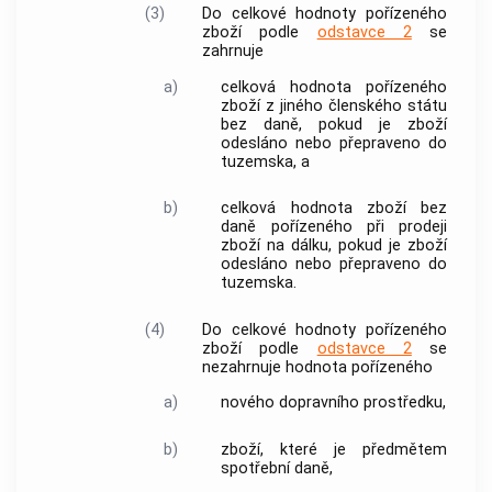
(3)
Do celkové hodnoty pořízeného
zboží
podle
odstavce 2
se
zahrnuje
a)
celková hodnota pořízeného
zboží
z
jiného členského státu
bez daně, pokud je
zboží
odesláno nebo přepraveno do
tuzemska
, a
b)
celková hodnota
zboží
bez
daně pořízeného při
prodeji
zboží na dálku
, pokud je
zboží
odesláno nebo přepraveno do
tuzemska
.
(4)
Do celkové hodnoty pořízeného
zboží
podle
odstavce 2
se
nezahrnuje hodnota pořízeného
a)
nového dopravního prostředku
,
b)
zboží
, které je předmětem
spotřební daně,