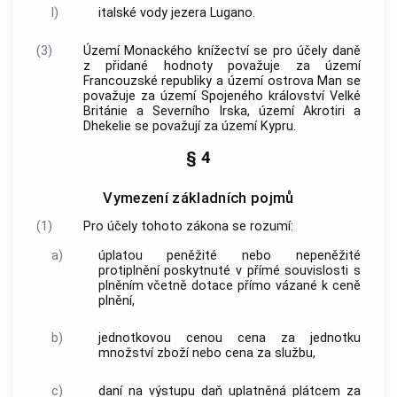
l)
italské vody jezera Lugano.
(3)
Území Monackého knížectví se pro účely daně
z přidané hodnoty považuje za území
Francouzské republiky a území ostrova Man se
považuje za území Spojeného království Velké
Británie a Severního Irska, území Akrotiri a
Dhekelie se považují za území Kypru.
§ 4
Vymezení základních pojmů
(1)
Pro účely tohoto zákona se rozumí:
a)
úplatou
peněžité nebo nepeněžité
protiplnění poskytnuté v přímé souvislosti s
plněním včetně dotace přímo vázané k ceně
plnění,
b)
jednotkovou cenou
cena za jednotku
množství zboží nebo cena za službu,
c)
daní na výstupu
daň uplatněná plátcem za