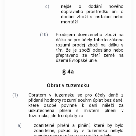
c)
nejde o dodání
nového
dopravního prostředku
ani o
dodání zboží
s instalací nebo
montáží.
(10)
Prodejem dovezeného zboží na
dálku
se pro účely tohoto zákona
rozumí
prodej zboží na dálku
s
tím, že je zboží odesláno nebo
přepraveno ze
třetí země
na
území Evropské unie
.
§ 4a
Obrat v tuzemsku
(1)
Obratem v
tuzemsku
se pro účely daně z
přidané hodnoty rozumí souhrn
úplat
bez daně,
které osobě povinné k dani náleží za
uskutečněná plnění s místem plnění v
tuzemsku
, jde-li o
úplaty
za
a)
zdanitelné plnění a plnění, které by bylo
zdanitelné, pokud by v
tuzemsku
nebylo
osvobozeno v režimu pro malé podniky,