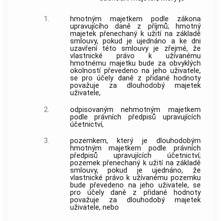
1.
hmotným majetkem podle zákona
upravujícího daně z příjmů; hmotný
majetek přenechaný k užití na základě
smlouvy, pokud je ujednáno a ke dni
uzavření této smlouvy je zřejmé, že
vlastnické právo k užívanému
hmotnému majetku bude za obvyklých
okolností převedeno na jeho
uživatele
,
se pro účely daně z přidané hodnoty
považuje za dlouhodobý majetek
uživatele
,
2.
odpisovaným nehmotným majetkem
podle právních předpisů upravujících
účetnictví,
3.
pozemkem
, který je dlouhodobým
hmotným majetkem podle právních
předpisů upravujících účetnictví;
pozemek
přenechaný k užití na základě
smlouvy, pokud je ujednáno, že
vlastnické právo k užívanému
pozemku
bude převedeno na jeho
uživatele
, se
pro účely daně z přidané hodnoty
považuje za
dlouhodobý majetek
uživatele
, nebo