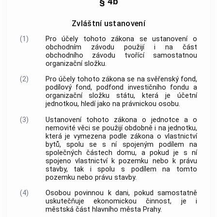
§ 4b
Zvláštní ustanovení
(1)
Pro účely tohoto zákona se ustanovení o
obchodním závodu
použijí i na část
obchodního závodu
tvořící samostatnou
organizační složku.
(2)
Pro účely tohoto zákona se na svěřenský fond,
podílový fond, podfond investičního fondu a
organizační složku státu, která je účetní
jednotkou, hledí jako na právnickou osobu.
(3)
Ustanovení tohoto zákona o jednotce a o
nemovité věci se použijí obdobně i na jednotku,
která je vymezena podle zákona o vlastnictví
bytů, spolu se s ní spojeným podílem na
společných částech domu, a pokud je s ní
spojeno vlastnictví k
pozemku
nebo k právu
stavby, tak i spolu s podílem na tomto
pozemku
nebo právu stavby.
(4)
Osobou povinnou k dani, pokud samostatně
uskutečňuje ekonomickou činnost, je i
městská část hlavního města Prahy.