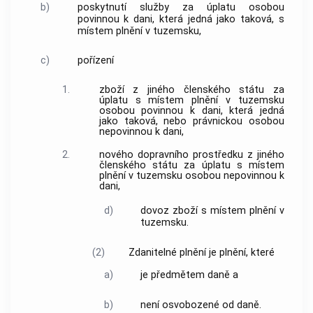
b)
poskytnutí služby
za úplatu osobou
povinnou k dani, která jedná jako taková, s
místem plnění v
tuzemsku
,
c)
pořízení
1.
zboží z
jiného členského státu
za
úplatu s místem plnění v
tuzemsku
osobou povinnou k dani, která jedná
jako taková, nebo právnickou osobou
nepovinnou k dani,
2.
nového dopravního prostředku
z
jiného
členského státu
za
úplatu
s místem
plnění v
tuzemsku
osobou nepovinnou k
dani,
d)
dovoz
zboží
s místem plnění v
tuzemsku.
(2)
Zdanitelné plnění je plnění, které
a)
je předmětem daně a
b)
není osvobozené od daně.