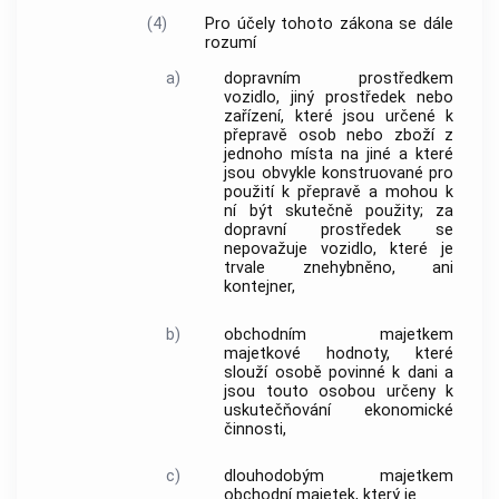
(4)
Pro účely tohoto zákona se dále
rozumí
a)
dopravním prostředkem
vozidlo, jiný prostředek nebo
zařízení, které jsou určené k
přepravě osob nebo zboží z
jednoho místa na jiné a které
jsou obvykle konstruované pro
použití k přepravě a mohou k
ní být skutečně použity; za
dopravní prostředek
se
nepovažuje vozidlo, které je
trvale znehybněno, ani
kontejner,
b)
obchodním majetkem
majetkové hodnoty, které
slouží osobě povinné k dani a
jsou touto osobou určeny k
uskutečňování ekonomické
činnosti,
c)
dlouhodobým majetkem
obchodní majetek
, který je