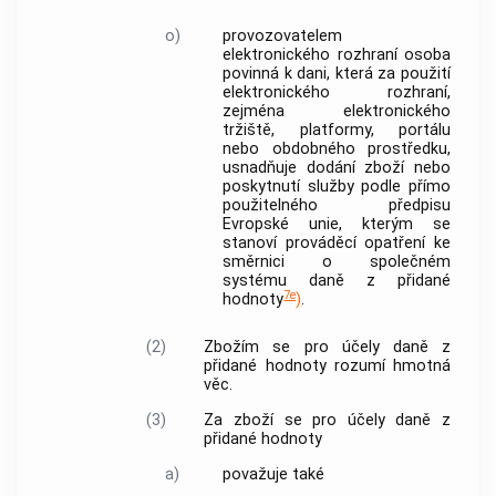
o)
provozovatelem
elektronického rozhraní
osoba
povinná k dani, která za použití
elektronického rozhraní,
zejména elektronického
tržiště, platformy, portálu
nebo obdobného prostředku,
usnadňuje
dodání zboží
nebo
poskytnutí služby
podle přímo
použitelného předpisu
Evropské unie, kterým se
stanoví prováděcí opatření ke
směrnici o společném
systému daně z přidané
7e
hodnoty
)
.
(2)
Zbožím
se pro účely daně z
přidané hodnoty rozumí hmotná
věc.
(3)
Za
zboží
se pro účely daně z
přidané hodnoty
a)
považuje také