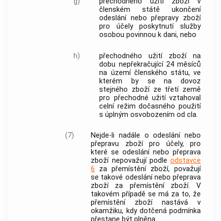
g)
přechodného užití zboží v
členském státě
ukončení
odeslání nebo přepravy zboží
pro účely
poskytnutí služby
osobou povinnou k dani, nebo
h)
přechodného užití zboží na
dobu nepřekračující 24 měsíců
na území
členského státu
, ve
kterém by se na dovoz
stejného zboží ze
třetí země
pro přechodné užití vztahoval
celní režim dočasného použití
s úplným osvobozením od cla.
(7)
Nejde-li nadále o odeslání nebo
přepravu zboží pro účely, pro
které se odeslání nebo přeprava
zboží nepovažují podle
odstavce
6
za
přemístění zboží
, považují
se takové odeslání nebo přeprava
zboží za
přemístění zboží
. V
takovém případě se má za to, že
přemístění zboží
nastává v
okamžiku, kdy dotčená podmínka
přestane být plněna.