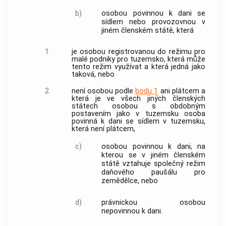
b)
osobou povinnou k dani se
sídlem
nebo
provozovnou
v
jiném členském státě
, která
1.
je osobou registrovanou do režimu pro
malé podniky pro
tuzemsko
, která může
tento režim využívat a která jedná jako
taková, nebo
2.
není osobou podle
bodu 1
ani plátcem a
která je ve všech
jiných členských
státech
osobou s obdobným
postavením jako v
tuzemsku
osoba
povinná k dani se
sídlem
v
tuzemsku
,
která není plátcem,
c)
osobou povinnou k dani, na
kterou se v
jiném členském
státě
vztahuje společný režim
daňového paušálu pro
zemědělce, nebo
d)
právnickou osobou
nepovinnou k dani.