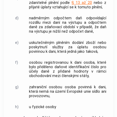
zdanitelné plnění podle
§ 13 až 20
nebo z
přijaté
úplaty
vztahující se k tomuto plnění,
d)
nadměrným odpočtem
daň odpovídající
rozdílu mezi
daní na výstupu
a odpočtem
daně za zdaňovací období v případě, že
daň
na výstupu
je nižší než odpočet daně,
e)
uskutečněným plněním
dodání zboží
nebo
poskytnutí služby
za úplatu osobou
povinnou k dani, která jedná jako taková,
f)
osobou registrovanou k dani
osoba, které
bylo přiděleno daňové identifikační číslo pro
účely daně z přidané hodnoty v rámci
obchodování mezi
členskými státy
,
g)
zahraniční osobou
osoba povinná k dani,
která nemá na
území Evropské unie
sídlo ani
provozovnu
,
h)
u fyzické osoby