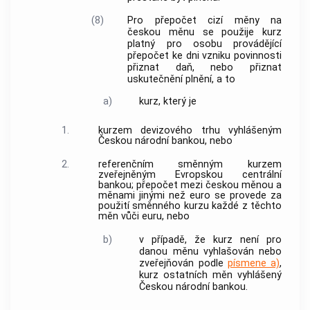
(8)
Pro přepočet cizí měny na
českou měnu se použije kurz
platný pro osobu provádějící
přepočet ke dni vzniku povinnosti
přiznat daň, nebo přiznat
uskutečnění plnění, a to
a)
kurz, který je
1.
kurzem devizového trhu vyhlášeným
Českou národní
bankou
, nebo
2.
referenčním směnným kurzem
zveřejněným Evropskou centrální
bankou
; přepočet mezi českou měnou a
měnami jinými než euro se provede za
použití směnného kurzu každé z těchto
měn vůči euru, nebo
b)
v případě, že kurz není pro
danou měnu vyhlašován nebo
zveřejňován podle
písmene a)
,
kurz ostatních měn vyhlášený
Českou národní
bankou
.