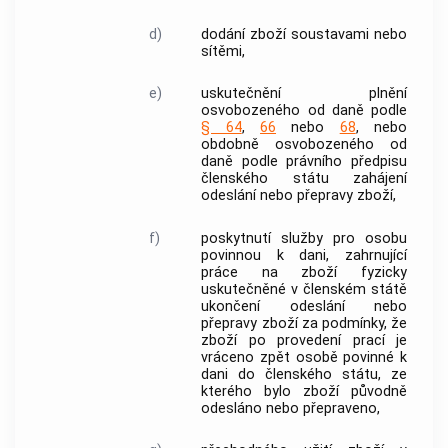
d)
dodání zboží
soustavami nebo
sítěmi,
e)
uskutečnění plnění
osvobozeného od daně podle
§ 64
,
66
nebo
68
, nebo
obdobně osvobozeného od
daně podle právního předpisu
členského státu
zahájení
odeslání nebo přepravy zboží,
f)
poskytnutí služby
pro osobu
povinnou k dani, zahrnující
práce na zboží fyzicky
uskutečněné v
členském státě
ukončení odeslání nebo
přepravy zboží za podmínky, že
zboží po provedení prací je
vráceno zpět osobě povinné k
dani do
členského státu
, ze
kterého bylo zboží původně
odesláno nebo přepraveno,