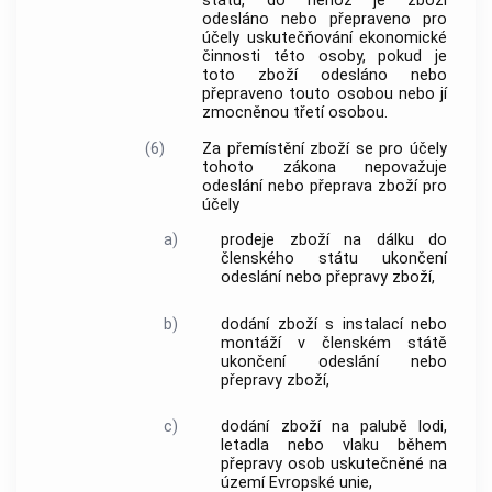
státu
, do něhož je zboží
odesláno nebo přepraveno pro
účely uskutečňování
ekonomické
činnosti
této osoby, pokud je
toto zboží odesláno nebo
přepraveno touto osobou nebo jí
zmocněnou třetí osobou.
(6)
Za
přemístění zboží
se pro účely
tohoto zákona nepovažuje
odeslání nebo přeprava zboží pro
účely
a)
prodeje zboží na dálku
do
členského státu
ukončení
odeslání nebo přepravy zboží,
b)
dodání zboží
s instalací nebo
montáží v
členském státě
ukončení odeslání nebo
přepravy zboží,
c)
dodání zboží
na palubě lodi,
letadla nebo vlaku během
přepravy osob uskutečněné na
území Evropské unie
,