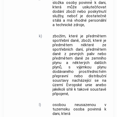
složka osoby povinné k dani,
která může uskutečňovat
dodání zboží
nebo
poskytnutí
služby
, neboť je dostatečně
stálá a má vhodné personální
a technické zdroje,
k)
zbožím, které je předmětem
spotřební daně, zboží, které je
předmětem některé ze
spotřebních daní, předmětem
daně z pevných paliv nebo
předmětem daně ze zemního
plynu a některých dalších
plynů, s výjimkou plynu
dodávaného prostřednictvím
přepravní nebo distribuční
soustavy nacházející se na
území Evropské unie
anebo
jakékoli sítě k takové soustavě
připojené,
l)
osobou neusazenou v
tuzemsku
osoba povinná k
dani, která