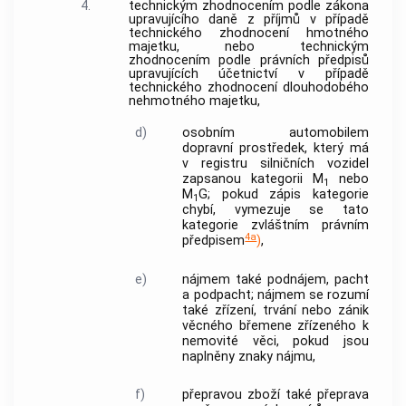
4.
technickým zhodnocením podle zákona
upravujícího daně z příjmů v případě
technického zhodnocení hmotného
majetku, nebo technickým
zhodnocením podle právních předpisů
upravujících účetnictví v případě
technického zhodnocení dlouhodobého
nehmotného majetku,
d)
osobním automobilem
dopravní prostředek
, který má
v registru silničních vozidel
zapsanou kategorii M
nebo
1
M
G; pokud zápis kategorie
1
chybí, vymezuje se tato
kategorie zvláštním právním
4a
předpisem
)
,
e)
nájmem
také podnájem, pacht
a podpacht;
nájmem
se rozumí
také zřízení, trvání nebo zánik
věcného břemene zřízeného k
nemovité věci, pokud jsou
naplněny znaky
nájmu
,
f)
přepravou zboží
také přeprava