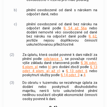
b)
plnění osvobozené od daně s nárokem na
odpočet daně, nebo
c)
plnění osvobozené od daně bez nároku na
odpočet daně podle
§ 54 až 56a
nebo
dodání nemovité věci osvobozené od daně
bez nároku na odpočet daně podle
§ 62
,
jestliže nejsou doplňkovou činností
uskutečňovanou příležitostně.
(2)
Za
úplatu
, která osobě povinné k dani náleží za
plnění podle
odstavce 1
, se považuje rovněž
výše základu daně stanovená podle
§ 36 odst.
6 písm. a)
nebo
b)
pro
dodání zboží
podle
§ 13
odst. 4 písm. a) až c)
a
§ 13 odst. 6
nebo
poskytnutí služby
podle
§ 14 odst. 3
a
4
.
(3)
Do
obratu v tuzemsku
se nezahrnuje
úplata
za
dodání nebo poskytnutí
dlouhodobého
majetku
, není-li toto uskutečněné plnění
nedílnou součástí obvyklé ekonomické činnosti
osoby povinné k dani.