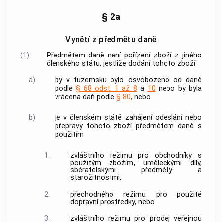
§ 2a
Vynětí z předmětu daně
(1)
Předmětem daně není
pořízení zboží z jiného
členského státu
, jestliže dodání tohoto
zboží
a)
by v
tuzemsku
bylo osvobozeno od daně
podle
§ 68 odst. 1 až 8
a
10
nebo by byla
vrácena daň podle
§ 80
, nebo
b)
je v
členském státě
zahájení odeslání nebo
přepravy tohoto
zboží
předmětem daně s
použitím
1.
zvláštního režimu pro
obchodníky
s
použitým zbožím
, uměleckými díly,
sběratelskými předměty a
starožitnostmi,
2.
přechodného režimu pro použité
dopravní prostředky
, nebo
3.
zvláštního režimu pro prodej veřejnou