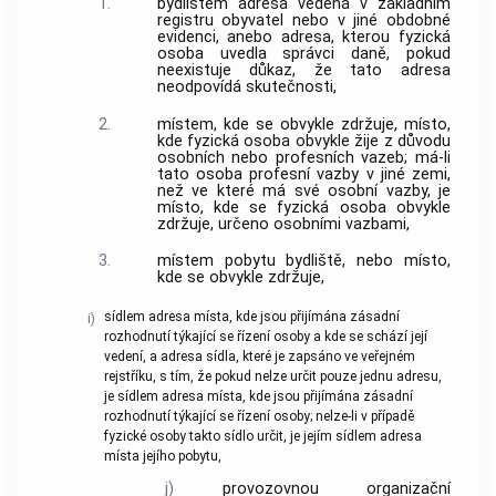
1.
bydlištěm
adresa vedená v základním
registru obyvatel nebo v jiné obdobné
evidenci, anebo adresa, kterou fyzická
osoba uvedla
správci daně
, pokud
neexistuje důkaz, že tato adresa
neodpovídá skutečnosti,
2.
místem, kde se obvykle zdržuje, místo,
kde fyzická osoba obvykle žije z důvodu
osobních nebo profesních vazeb; má-li
tato osoba profesní vazby v jiné zemi,
než ve které má své osobní vazby, je
místo, kde se fyzická osoba obvykle
zdržuje, určeno osobními vazbami,
3.
místem pobytu
bydliště
, nebo místo,
kde se obvykle zdržuje,
sídlem
adresa místa, kde jsou přijímána zásadní
i)
rozhodnutí týkající se řízení osoby a kde se schází její
vedení, a adresa
sídla
, které je zapsáno ve veřejném
rejstříku, s tím, že pokud nelze určit pouze jednu adresu,
je
sídlem
adresa místa, kde jsou přijímána zásadní
rozhodnutí týkající se řízení osoby; nelze-li v případě
fyzické osoby takto
sídlo
určit, je jejím
sídlem
adresa
místa jejího pobytu,
j)
provozovnou
organizační