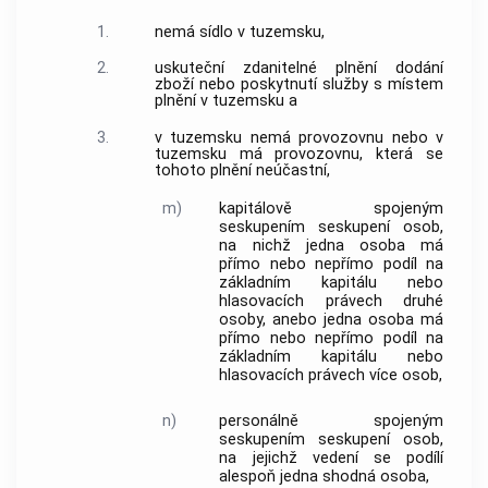
1.
nemá sídlo v tuzemsku,
2.
uskuteční zdanitelné plnění
dodání
zboží
nebo poskytnutí služby s místem
plnění v tuzemsku a
3.
v tuzemsku nemá
provozovnu
nebo v
tuzemsku má
provozovnu
, která se
tohoto plnění neúčastní,
m)
kapitálově spojeným
seskupením
seskupení osob,
na nichž jedna osoba má
přímo nebo nepřímo podíl na
základním kapitálu nebo
hlasovacích právech druhé
osoby, anebo jedna osoba má
přímo nebo nepřímo podíl na
základním kapitálu nebo
hlasovacích právech více osob,
n)
personálně spojeným
seskupením
seskupení osob,
na jejichž vedení se podílí
alespoň jedna shodná osoba,