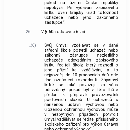
pokud na území České republiky
nepobývá. Při vydávání zápisového
lístku ověří krajský úřad totožnost
uchazeče nebo jeho zákonného
zástupce.“.
26.
V § 60a odstavec 6 zní:
„(6)
Svůj úmysl vzdělávat se v dané
střední škole potvrdí uchazeč nebo
zákonný zástupce nezletilého
uchazeče odevzdáním zápisového
lístku řediteli školy, který rozhodl o
jeho přijetí ke vzdělávání, a to
nejpozději do 10 pracovních dnů ode
dne oznámení rozhodnutí. Zápisový
lístek se také považuje za včas
odevzdaný, pokud byl v této lhůtě
předán k přepravě provozovateli
poštovních služeb. U uchazečů s
nařízenou ústavní výchovou nebo
uloženou ochrannou výchovou může
v nezbytných případech potvrdit
úmysl vzdělávat se ředitel příslušného
školského zařízení pro výkon ústavní
nebo ochranné výchovy.“.