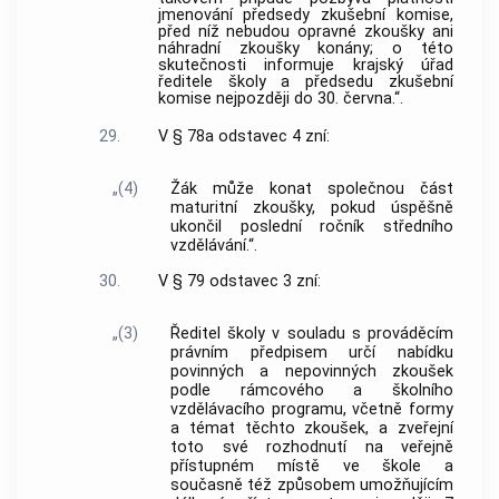
jmenování předsedy zkušební komise,
před níž nebudou opravné zkoušky ani
náhradní zkoušky konány; o této
skutečnosti informuje krajský úřad
ředitele školy a předsedu zkušební
komise nejpozději do 30. června.“.
29.
V § 78a odstavec 4 zní:
„(4)
Žák může konat společnou část
maturitní zkoušky, pokud úspěšně
ukončil poslední ročník středního
vzdělávání.“.
30.
V § 79 odstavec 3 zní:
„(3)
Ředitel školy v souladu s prováděcím
právním předpisem určí nabídku
povinných a nepovinných zkoušek
podle rámcového a školního
vzdělávacího programu, včetně formy
a témat těchto zkoušek, a zveřejní
toto své rozhodnutí na veřejně
přístupném místě ve škole a
současně též způsobem umožňujícím