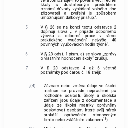
věta „Umožňuje-li to povaha věci, ředitel
školy s dostatečným předstihem
oznámí důvody vyhlášení volného dne
zřizovateli a zveřejní je způsobem
umožňujícím dálkový přístup.“.
5.
V § 26 se na konci textu odstavce 2
doplňují slova „; v případě odborného
výcviku a odborné praxe v rámci
praktického vyučování nejvýše 40
povinných vyučovacích hodin týdně“.
6.
V § 28 odst. 1 písm. e) se slova „zprávy
o vlastním hodnocení školy,“ zrušují.
7.
V § 28 odstavce 4 až 6 včetně
poznámky pod čarou č. 18 znějí:
„(4)
Záznam nebo změna údaje ve školní
matrice se provede neprodleně po
rozhodné události. Školy a školská
zařízení jsou údaje z dokumentace a
údaje ze školní matriky oprávněny
poskytovat osobám, které svůj nárok
prokáží oprávněním stanoveným
18
tímto nebo zvláštním zákonem
).