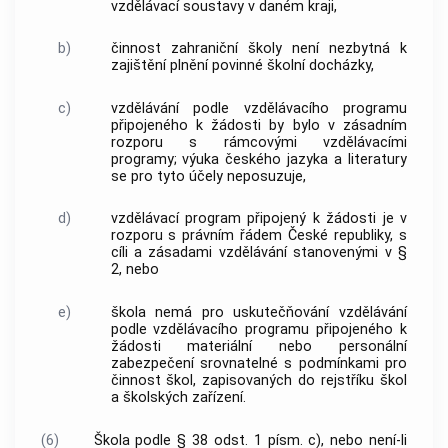
vzdělávací soustavy v daném kraji,
b)
činnost zahraniční školy není nezbytná k
zajištění plnění povinné školní docházky,
c)
vzdělávání podle vzdělávacího programu
připojeného k žádosti by bylo v zásadním
rozporu s rámcovými vzdělávacími
programy; výuka českého jazyka a literatury
se pro tyto účely neposuzuje,
d)
vzdělávací program připojený k žádosti je v
rozporu s právním řádem České republiky, s
cíli a zásadami vzdělávání stanovenými v §
2, nebo
e)
škola nemá pro uskutečňování vzdělávání
podle vzdělávacího programu připojeného k
žádosti materiální nebo personální
zabezpečení srovnatelné s podmínkami pro
činnost škol, zapisovaných do rejstříku škol
a školských zařízení.
(6)
Škola podle § 38 odst. 1 písm. c), nebo není-li