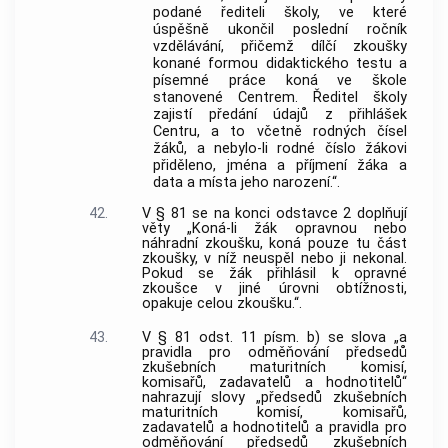
podané řediteli školy, ve které
úspěšně ukončil poslední ročník
vzdělávání, přičemž dílčí zkoušky
konané formou didaktického testu a
písemné práce koná ve škole
stanovené Centrem. Ředitel školy
zajistí předání údajů z přihlášek
Centru, a to včetně rodných čísel
žáků, a nebylo-li rodné číslo žákovi
přiděleno, jména a příjmení žáka a
data a místa jeho narození.“.
42.
V § 81 se na konci odstavce 2 doplňují
věty „Koná-li žák opravnou nebo
náhradní zkoušku, koná pouze tu část
zkoušky, v níž neuspěl nebo ji nekonal.
Pokud se žák přihlásil k opravné
zkoušce v jiné úrovni obtížnosti,
opakuje celou zkoušku.“.
43.
V § 81 odst. 11 písm. b) se slova „a
pravidla pro odměňování předsedů
zkušebních maturitních komisí,
komisařů, zadavatelů a hodnotitelů“
nahrazují slovy „předsedů zkušebních
maturitních komisí, komisařů,
zadavatelů a hodnotitelů a pravidla pro
odměňování předsedů zkušebních