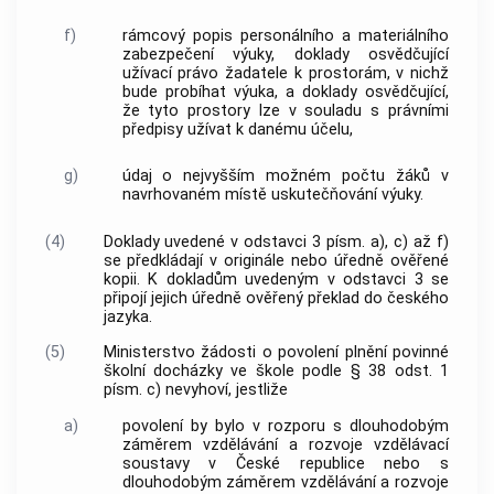
f)
rámcový popis personálního a materiálního
zabezpečení výuky, doklady osvědčující
užívací právo žadatele k prostorám, v nichž
bude probíhat výuka, a doklady osvědčující,
že tyto prostory lze v souladu s právními
předpisy užívat k danému účelu,
g)
údaj o nejvyšším možném počtu žáků v
navrhovaném místě uskutečňování výuky.
(4)
Doklady uvedené v odstavci 3 písm. a), c) až f)
se předkládají v originále nebo úředně ověřené
kopii. K dokladům uvedeným v odstavci 3 se
připojí jejich úředně ověřený překlad do českého
jazyka.
(5)
Ministerstvo žádosti o povolení plnění povinné
školní docházky ve škole podle § 38 odst. 1
písm. c) nevyhoví, jestliže
a)
povolení by bylo v rozporu s dlouhodobým
záměrem vzdělávání a rozvoje vzdělávací
soustavy v České republice nebo s
dlouhodobým záměrem vzdělávání a rozvoje