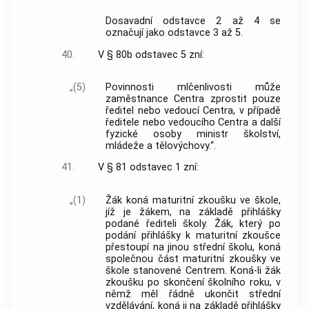
Dosavadní odstavce 2 až 4 se
označují jako odstavce 3 až 5.
40.
V § 80b odstavec 5 zní:
„(5)
Povinnosti mlčenlivosti může
zaměstnance Centra zprostit pouze
ředitel nebo vedoucí Centra, v případě
ředitele nebo vedoucího Centra a další
fyzické osoby ministr školství,
mládeže a tělovýchovy.“.
41.
V § 81 odstavec 1 zní:
„(1)
Žák koná maturitní zkoušku ve škole,
jíž je žákem, na základě přihlášky
podané řediteli školy. Žák, který po
podání přihlášky k maturitní zkoušce
přestoupí na jinou střední školu, koná
společnou část maturitní zkoušky ve
škole stanovené Centrem. Koná-li žák
zkoušku po skončení školního roku, v
němž měl řádně ukončit střední
vzdělávání, koná ji na základě přihlášky