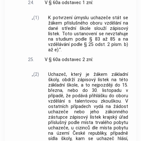
24.
V § 60a odstavec 1 zní:
„(1)
K potvrzení úmyslu uchazeče stát se
žákem příslušného oboru vzdělání na
dané střední škole slouží zápisový
lístek. Toto ustanovení se nevztahuje
na studium podle § 83 až 85 a na
vzdělávání podle § 25 odst. 2 písm. b)
až e).“.
25.
V § 60a odstavec 2 zní:
„(2)
Uchazeč, který je žákem základní
školy, obdrží zápisový lístek na této
základní škole, a to nejpozději do 15.
března, nebo do 30. listopadu v
případě, že podává přihlášku do oboru
vzdělání s talentovou zkouškou. V
ostatních případech vydá na žádost
uchazeče nebo jeho zákonného
zástupce zápisový lístek krajský úřad
příslušný podle místa trvalého pobytu
uchazeče, u cizinců dle místa pobytu
na území České republiky, případně
sídla školy, kam se uchazeč hlásí,