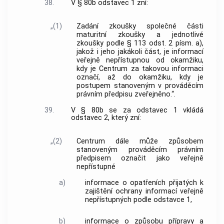
38.
V § 80b odstavec 1 zní:
„(1)
Zadání zkoušky společné části
maturitní zkoušky a jednotlivé
zkoušky podle § 113 odst. 2 písm. a),
jakož i jeho jakákoli část, je informací
veřejně nepřístupnou od okamžiku,
kdy je Centrum za takovou informaci
označí, až do okamžiku, kdy je
postupem stanoveným v prováděcím
právním předpisu zveřejněno.“.
39.
V § 80b se za odstavec 1 vkládá
odstavec 2, který zní:
„(2)
Centrum dále může způsobem
stanoveným prováděcím právním
předpisem označit jako veřejně
nepřístupné
a)
informace o opatřeních přijatých k
zajištění ochrany informací veřejně
nepřístupných podle odstavce 1,
b)
informace o způsobu přípravy a