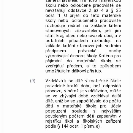
zaměstnavatele. Na tuto mateřskou
školu nebo odloučené pracoviště se
nevztahují odstavce 2 až 4 a § 35
odst. 1. O přijetí do této mateřské
školy nebo odloučeného pracoviště
rozhoduje ředitel na základě kritérií
stanovených zřizovatelem, je-li jím
stát, kraj, obec nebo svazek obcí, a v
ostatních případech rozhoduje na
základě kritérií stanovených vnitřním
předpisem právnické osoby
vykonávající činnost školy. Kritéria pro
přijímání do mateřské školy se
zveřejňují předem, a to způsobem
umožňujícím dálkový přístup.
(9)
Vzdělává-li se dítě v mateřské škole
pravidelně kratší dobu, než odpovídá
provozu, v němž je vzděláváno, může
se ve zbývající době vzdělávat další
dítě, aniž by se započítávalo do počtu
dětí v mateřské škole pro účely
posouzení souladu s nejvyšším
povoleným počtem dětí zapsaným v
rejstříku škol a školských zařízení
podle § 144 odst. 1 písm. e).