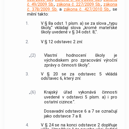
č. 49/2009 Sb.
,
zákona č. 227/2009 Sb.
,
zákona
č. 378/2009 Sb.
a
zákona č. 427/2010 Sb.
, se
mění takto:
1.
V § 8a odst. 1 písm. a) se za slova „typu
školy,“ vkládají slova „kromě mateřské
školy uvedené v § 34 odst. 8,“.
2.
V § 12 odstavec 2 zní:
„(2)
Vlastní hodnocení školy je
východiskem pro zpracování výroční
zprávy o činnosti školy.“.
3.
V § 20 se za odstavec 5 vkládá
odstavec 6, který zní:
„(6)
Krajský úřad vykonává činnosti
uvedené v odstavci 5 písm. a) i pro
ostatní cizince.“.
Dosavadní odstavce 6 a 7 se označují
jako odstavce 7 a 8.
4.
V § 24 se na konci odstavce 2 doplňuje