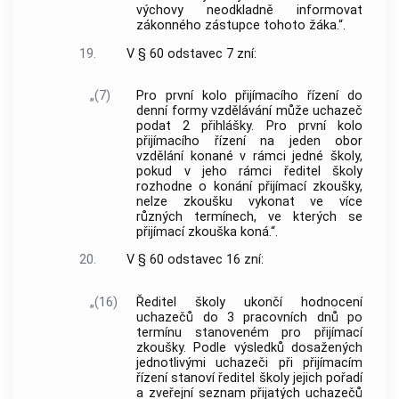
výchovy neodkladně informovat
zákonného zástupce tohoto žáka.“.
19.
V § 60 odstavec 7 zní:
„(7)
Pro první kolo přijímacího řízení do
denní formy vzdělávání může uchazeč
podat 2 přihlášky. Pro první kolo
přijímacího řízení na jeden obor
vzdělání konané v rámci jedné školy,
pokud v jeho rámci ředitel školy
rozhodne o konání přijímací zkoušky,
nelze zkoušku vykonat ve více
různých termínech, ve kterých se
přijímací zkouška koná.“.
20.
V § 60 odstavec 16 zní:
„(16)
Ředitel školy ukončí hodnocení
uchazečů do 3 pracovních dnů po
termínu stanoveném pro přijímací
zkoušky. Podle výsledků dosažených
jednotlivými uchazeči při přijímacím
řízení stanoví ředitel školy jejich pořadí
a zveřejní seznam přijatých uchazečů