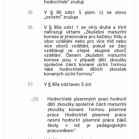
hodnotitele“ zrušují.
35.
V § 80 odst. 5 písm. c) se slovo
„ostatní“ zrušuje.
36.
V § 80a odst. 1 se věty druhá a třetí
nahrazují větami „Zkušební maturitní
komise je jmenována pro každou třídu a
obor vzdělání nebo pro více tříd nebo
více oborů vzdělání, pokud se žáci
vzdělávají ve stejné skupině oborů
vzdělání. Členem zkušební maturitní
komise jsou v případě dílčí zkoušky
společné části konané ústní formou
také hodnotitelé dílčích zkoušek
konaných ústní formou.“.
37.
V § 80a odstavec 5 zní:
„(5)
Hodnotitelé písemných prací hodnotí
dílčí zkoušky společné části maturitní
zkoušky konané formou písemné
práce. Hodnotitel písemné práce
nesmí hodnotit písemné práce žáků
školy, v níž je pedagogickým
pracovníkem.“.