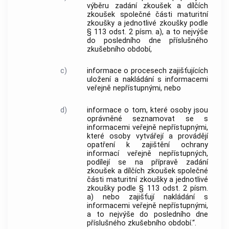
výběru zadání zkoušek a dílčích
zkoušek společné části maturitní
zkoušky a jednotlivé zkoušky podle
§ 113 odst. 2 písm. a), a to nejvýše
do posledního dne příslušného
zkušebního období,
c)
informace o procesech zajišťujících
uložení a nakládání s informacemi
veřejně nepřístupnými, nebo
d)
informace o tom, které osoby jsou
oprávněné seznamovat se s
informacemi veřejně nepřístupnými,
které osoby vytvářejí a provádějí
opatření k zajištění ochrany
informací veřejně nepřístupných,
podílejí se na přípravě zadání
zkoušek a dílčích zkoušek společné
části maturitní zkoušky a jednotlivé
zkoušky podle § 113 odst. 2 písm.
a) nebo zajišťují nakládání s
informacemi veřejně nepřístupnými,
a to nejvýše do posledního dne
příslušného zkušebního období.“.