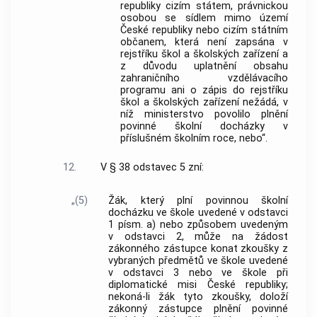
republiky cizím státem, právnickou
osobou se sídlem mimo území
České republiky nebo cizím státním
občanem, která není zapsána v
rejstříku škol a školských zařízení a
z důvodu uplatnění obsahu
zahraničního vzdělávacího
programu ani o zápis do rejstříku
škol a školských zařízení nežádá, v
níž ministerstvo povolilo plnění
povinné školní docházky v
příslušném školním roce, nebo“.
12.
V § 38 odstavec 5 zní:
„(5)
Žák, který plní povinnou školní
docházku ve škole uvedené v odstavci
1 písm. a) nebo způsobem uvedeným
v odstavci 2, může na žádost
zákonného zástupce konat zkoušky z
vybraných předmětů ve škole uvedené
v odstavci 3 nebo ve škole při
diplomatické misi České republiky;
nekoná-li žák tyto zkoušky, doloží
zákonný zástupce plnění povinné