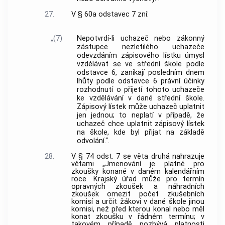
27.
V § 60a odstavec 7 zní:
„(7)
Nepotvrdí-li uchazeč nebo zákonný
zástupce nezletilého uchazeče
odevzdáním zápisového lístku úmysl
vzdělávat se ve střední škole podle
odstavce 6, zanikají posledním dnem
lhůty podle odstavce 6 právní účinky
rozhodnutí o přijetí tohoto uchazeče
ke vzdělávání v dané střední škole.
Zápisový lístek může uchazeč uplatnit
jen jednou; to neplatí v případě, že
uchazeč chce uplatnit zápisový lístek
na škole, kde byl přijat na základě
odvolání.“.
28.
V § 74 odst. 7 se věta druhá nahrazuje
větami „Jmenování je platné pro
zkoušky konané v daném kalendářním
roce. Krajský úřad může pro termín
opravných zkoušek a náhradních
zkoušek omezit počet zkušebních
komisí a určit žákovi v dané škole jinou
komisi, než před kterou konal nebo měl
konat zkoušku v řádném termínu; v
takovém případě pozbývá platnosti