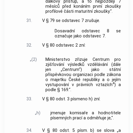
dálkový přístup, a to nejpozději 7
měsíců před konáním první zkoušky
profilové části maturitní zkoušky.“.
31.
V § 79 se odstavec 7 zrušuje.
Dosavadní odstavec 8 se
označuje jako odstavec 7.
32.
V § 80 odstavec 2 zní:
„(2)
Ministerstvo zřizuje Centrum pro
zjišťování výsledků vzdělávání (dále
jen „Centrum“) jako státní
příspěvkovou organizaci podle zákona
o majetku České republiky a o jejím
4
vystupování v právních vztazích
) a
podle § 169.“.
33.
V § 80 odst. 3 písmeno h) zní:
„h)
jmenuje komisaře a hodnotitele
písemných prací a odměňuje je,“.
34.
V § 80 odst. 5 písm. b) se slova „a