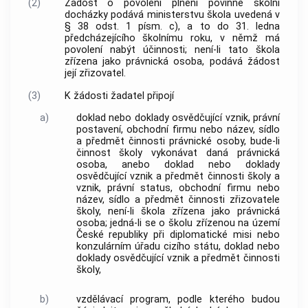
(2)
Žádost o povolení plnění povinné školní
docházky podává ministerstvu škola uvedená v
§ 38 odst. 1 písm. c), a to do 31. ledna
předcházejícího školnímu roku, v němž má
povolení nabýt účinnosti; není-li tato škola
zřízena jako právnická osoba, podává žádost
její zřizovatel.
(3)
K žádosti žadatel připojí
a)
doklad nebo doklady osvědčující vznik, právní
postavení, obchodní firmu nebo název, sídlo
a předmět činnosti právnické osoby, bude-li
činnost školy vykonávat daná právnická
osoba, anebo doklad nebo doklady
osvědčující vznik a předmět činnosti školy a
vznik, právní status, obchodní firmu nebo
název, sídlo a předmět činnosti zřizovatele
školy, není-li škola zřízena jako právnická
osoba; jedná-li se o školu zřízenou na území
České republiky při diplomatické misi nebo
konzulárním úřadu cizího státu, doklad nebo
doklady osvědčující vznik a předmět činnosti
školy,
b)
vzdělávací program, podle kterého budou