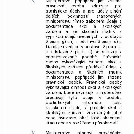
(5)
Ministerstvo, popřípadě jím zřízená
právnická osoba sdružuje pro
statistické účely a pro účely plnění
dalších povinností stanovených
ministerstvu tímto zákonem údaje z
dokumentace škol a školských
zařízení a ze školních matrik s
výjimkou údajů uvedených v odstavci
2 písm. g) a i) a odstavci 3 písm. c) a
f); údaje uvedené v odstavci 2 písm. f)
a odstavci 3 písm. d) se sdružují v
anonymizované podobě. Právnické
osoby vykonávající činnost škol a
školských zařízení předávají údaje z
dokumentace a školních matrik
ministerstvu, popřípadě jím zřízené
právnické osobě. Právnické osoby
vykonávající činnost škol a školských
zařízení, které nezřizuje ministerstvo,
předávají tyto údaje v podobě
statistických informací také
krajskému úřadu, v případě škol a
školských zařízení zřizovaných obcí
nebo svazkem obcí také obecnímu
úřadu obce s rozšířenou působností.
(6)
Ministerstvo stanoví prováděcím