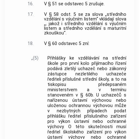
16.
V § 51 se odstavec 5 zrušuje.
17.
V § 58 odst. 5 se za slova „středního
vzdělání s výučním listem“ vkládají slova
„, jakož i středního vzdělání s výučním
listem a středního vzdělání s maturitní
zkouškou“.
18.
V § 60 odstavec 5 zní:
„(5)
Přihlášky ke vzdělávání na střední
škole pro první kolo přijímacího řízení
podává zletilý uchazeč nebo zákonný
zástupce nezletilého uchazeče
řediteli příslušné střední školy, a to na
tiskopisu předepsaném
ministerstvem a v termínu
stanoveném v § 60b. U uchazečů s
nařízenou ústavní výchovou nebo
uloženou ochrannou výchovou může
v nezbytných případech podat
přihlášku ředitel příslušného zařízení
pro výkon ústavní nebo ochranné
výchovy. O této skutečnosti musí
ředitel školského zařízení pro výkon
ústavní výchovy nebo ochranné