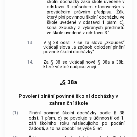
školní docházky žáka škole uvedené v
odstavci 3 způsobem stanoveným v
prováděcím právním předpisu. Žák,
který plní povinnou školní docházku ve
škole uvedené v odstavci 1 písm. c),
koná zkoušky z vybraných předmětů
ve škole uvedené v odstavci 3.“.
13.
V § 38 odst. 7 se za slovo „zkoušek“
vkládají slova „a způsob doložení plnění
povinné školní docházky“.
14.
Za § 38 se vkládají nové § 38a a 38b,
které včetně nadpisu znějí:
„§ 38a
Povolení plnění povinné školní docházky v
zahraniční škole
(1)
Plnění povinné školní docházky podle § 38
odst. 1 písm. c) se povoluje s účinností od 1.
září školního roku následujícího po podání
žádosti, a to na období nejvýše 5 let.