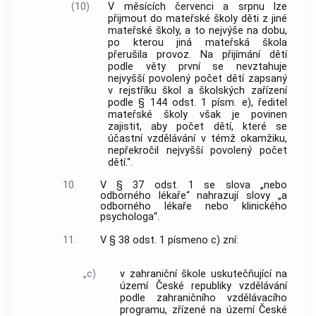
(10)
V měsících červenci a srpnu lze
přijmout do mateřské školy děti z jiné
mateřské školy, a to nejvýše na dobu,
po kterou jiná mateřská škola
přerušila provoz. Na přijímání dětí
podle věty první se nevztahuje
nejvyšší povolený počet dětí zapsaný
v rejstříku škol a školských zařízení
podle § 144 odst. 1 písm. e), ředitel
mateřské školy však je povinen
zajistit, aby počet dětí, které se
účastní vzdělávání v témž okamžiku,
nepřekročil nejvyšší povolený počet
dětí.“.
10.
V § 37 odst. 1 se slova „nebo
odborného lékaře“ nahrazují slovy „a
odborného lékaře nebo klinického
psychologa“.
11.
V § 38 odst. 1 písmeno c) zní:
„c)
v zahraniční škole uskutečňující na
území České republiky vzdělávání
podle zahraničního vzdělávacího
programu, zřízené na území České