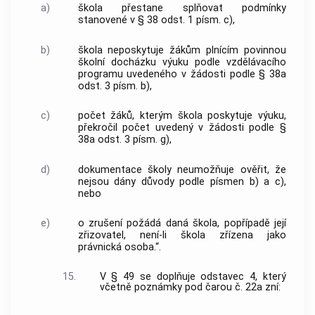
a)
škola přestane splňovat podmínky
stanovené v § 38 odst. 1 písm. c),
b)
škola neposkytuje žákům plnícím povinnou
školní docházku výuku podle vzdělávacího
programu uvedeného v žádosti podle § 38a
odst. 3 písm. b),
c)
počet žáků, kterým škola poskytuje výuku,
překročil počet uvedený v žádosti podle §
38a odst. 3 písm. g),
d)
dokumentace školy neumožňuje ověřit, že
nejsou dány důvody podle písmen b) a c),
nebo
e)
o zrušení požádá daná škola, popřípadě její
zřizovatel, není-li škola zřízena jako
právnická osoba.“.
15.
V § 49 se doplňuje odstavec 4, který
včetně poznámky pod čarou č. 22a zní: