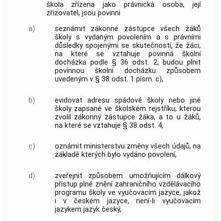
škola zřízena jako právnická osoba, její
zřizovatel, jsou povinni
a)
seznámit zákonné zástupce všech žáků
školy s vydaným povolením a s právními
důsledky spojenými se skutečností, že žáci,
na které se vztahuje povinná školní
docházka podle § 36 odst. 2, budou plnit
povinnou školní docházku způsobem
uvedeným v § 38 odst. 1 písm. c),
b)
evidovat adresu spádové školy nebo jiné
školy zapsané ve školském rejstříku, kterou
zvolil zákonný zástupce žáka, a to u žáků,
na které se vztahuje § 38 odst. 4,
c)
oznámit ministerstvu změny všech údajů, na
základě kterých bylo vydáno povolení,
d)
zveřejnit způsobem umožňujícím dálkový
přístup plné znění zahraničního vzdělávacího
programu školy ve vyučovacím jazyce, jakož
i v českém jazyce, není-li vyučovacím
jazykem jazyk český,