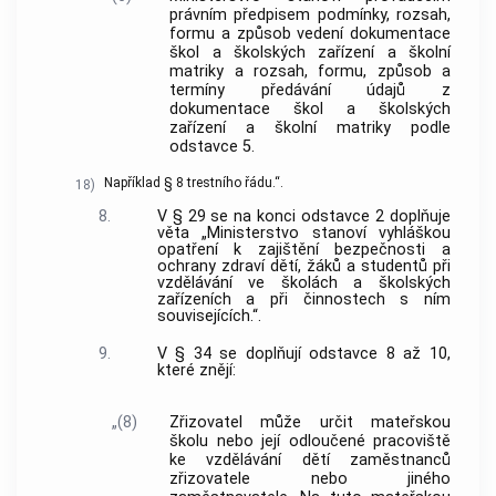
právním předpisem podmínky, rozsah,
formu a způsob vedení dokumentace
škol a školských zařízení a školní
matriky a rozsah, formu, způsob a
termíny předávání údajů z
dokumentace škol a školských
zařízení a školní matriky podle
odstavce 5.
Například § 8 trestního řádu.“.
18)
8.
V § 29 se na konci odstavce 2 doplňuje
věta „Ministerstvo stanoví vyhláškou
opatření k zajištění bezpečnosti a
ochrany zdraví dětí, žáků a studentů při
vzdělávání ve školách a školských
zařízeních a při činnostech s ním
souvisejících.“.
9.
V § 34 se doplňují odstavce 8 až 10,
které znějí:
„(8)
Zřizovatel může určit mateřskou
školu nebo její odloučené pracoviště
ke vzdělávání dětí zaměstnanců
zřizovatele nebo jiného