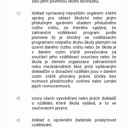
žáci plnit povinnou školní docházku,
c)
doklad vystavený nejvyšším orgánem státní
správy pro oblast školství nebo jiným
příslušným správním úřadem příslušného
cizího státu, ze kterého vyplývá, že
zahraniční vzdělávací program podle
písmene b) je shodný se vzdělávacím
programem stejného druhu školy platným na
území daného cizího státu nebo že škola je
v daném cizím státě považována za
součást jeho vzdělávací soustavy nebo že
škola je členem organizace zahraničních
nebo mezinárodních škol, jimiž vydávaným
dokladům o dosažení vzdělání jsou v daném
cizím státě přiznány právní účinky bez
nutnosti předchozího ověření nebo uznání
jejich rovnocennosti,
d)
vzory všech vysvědčení nebo jiných dokladů
o vzdělání, které škola vydává, a to ve
vyučovacím jazyce,
e)
doklad o oprávnění žadatele poskytovat
vzdělávání,