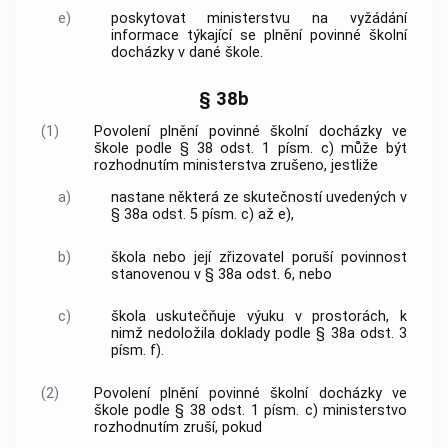
e)
poskytovat ministerstvu na vyžádání
informace týkající se plnění povinné školní
docházky v dané škole.
§ 38b
(1)
Povolení plnění povinné školní docházky ve
škole podle § 38 odst. 1 písm. c) může být
rozhodnutím ministerstva zrušeno, jestliže
a)
nastane některá ze skutečností uvedených v
§ 38a odst. 5 písm. c) až e),
b)
škola nebo její zřizovatel poruší povinnost
stanovenou v § 38a odst. 6, nebo
c)
škola uskutečňuje výuku v prostorách, k
nimž nedoložila doklady podle § 38a odst. 3
písm. f).
(2)
Povolení plnění povinné školní docházky ve
škole podle § 38 odst. 1 písm. c) ministerstvo
rozhodnutím zruší, pokud