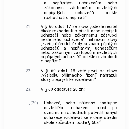
a nepřijatým uchazečům nebo
zákonným zástupcům nezletilých
nepřijatých uchazečů odešle
rozhodnutí o nepřijetí.“.
21.
V § 60 odst. 17 se slova „odešle ředitel
školy rozhodnutí o přijetí nebo nepřijetí
uchazeči nebo zákonnému zástupci
nezletilého uchazeče“ nahrazují slovy
„zveřejní ředitel školy seznam přijatých
uchazečů a nepřijatým uchazečům
nebo zákonným zástupcům nezletilých
nepřijatých uchazečů odešle rozhodnutí
o nepřijetí“.
22.
V § 60 odst. 18 větě první se slova
„výsledku přijímacího řízení“ nahrazují
slovy „nepřijetí ke vzdělávání“.
23.
V § 60 odstavec 20 zní:
„(20)
Uchazeč, nebo zákonný zástupce
nezletilého uchazeče, musí po
oznámení rozhodnutí potvrdit úmysl
uchazeče vzdělávat se v dané střední
škole způsobem podle § 60a.“.