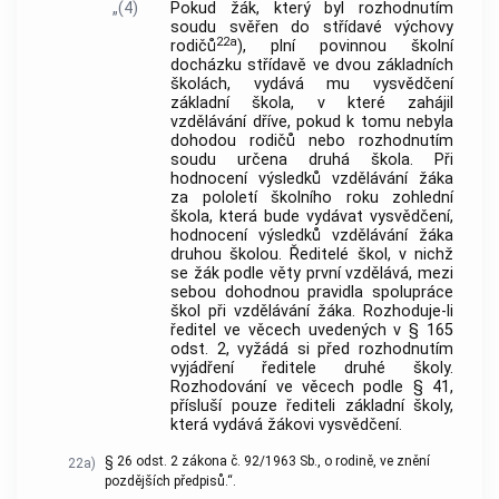
„(4)
Pokud žák, který byl rozhodnutím
soudu svěřen do střídavé výchovy
22a
rodičů
), plní povinnou školní
docházku střídavě ve dvou základních
školách, vydává mu vysvědčení
základní škola, v které zahájil
vzdělávání dříve, pokud k tomu nebyla
dohodou rodičů nebo rozhodnutím
soudu určena druhá škola. Při
hodnocení výsledků vzdělávání žáka
za pololetí školního roku zohlední
škola, která bude vydávat vysvědčení,
hodnocení výsledků vzdělávání žáka
druhou školou. Ředitelé škol, v nichž
se žák podle věty první vzdělává, mezi
sebou dohodnou pravidla spolupráce
škol při vzdělávání žáka. Rozhoduje-li
ředitel ve věcech uvedených v § 165
odst. 2, vyžádá si před rozhodnutím
vyjádření ředitele druhé školy.
Rozhodování ve věcech podle § 41,
přísluší pouze řediteli základní školy,
která vydává žákovi vysvědčení.
§ 26 odst. 2 zákona č. 92/1963 Sb., o rodině, ve znění
22a)
pozdějších předpisů.“.