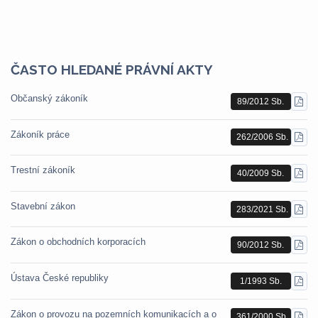
ČASTO HLEDANÉ PRÁVNÍ AKTY
Občanský zákoník
89/2012 Sb.
STÁ
PDF
Zákoník práce
262/2006 Sb.
STÁ
PDF
Trestní zákoník
40/2009 Sb.
STÁ
PDF
Stavební zákon
283/2021 Sb.
STÁ
PDF
Zákon o obchodních korporacích
90/2012 Sb.
STÁ
PDF
Ústava České republiky
1/1993 Sb.
STÁ
PDF
Zákon o provozu na pozemních komunikacích a o
361/2000 Sb.