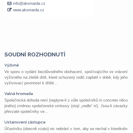
SOUDNÍ ROZHODNUTÍ
Výživné
Ve sporu o vydání bezdůvodného obohacení, spočívajícího ve vrácení
výživného na zletilé dítě, které ochuzený rodič zaplatil v době, kdy jeho
vyživovací povinnost k dítěti...
Valná hromada
Společnická dohoda není (neplyne-li z vůle společníků in concreto něco
jiného) změnou společenské smlouvy (stojí „vedle“ ní). Jsou-li závazky
převzaté společníky ve...
Ustanovení zástupce
Účastníku (obecně vzato) nic nebrání v tom, aby se nechal v kterékoliv