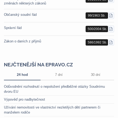
STÁ
změnách některých zákonů
PDF
Občanský soudní řád
99/1963 Sb.
STÁ
PDF
Správní řád
500/2004 Sb.
STÁ
PDF
Zákon o daních z příjmů
586/1992 Sb.
STÁ
PDF
NEJČTENĚJŠÍ NA EPRAVO.CZ
24 hod
7 dní
30 dní
Odůvodnění rozhodnutí o nepoložení předběžné otázky Soudnímu
dvoru EU
Výpověď pro nadbytečnost
Užívání nemovitosti ve vlastnictví nezletilých dětí partnerem či
manželem rodiče