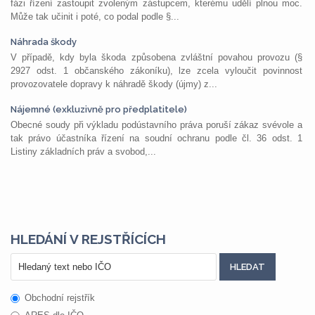
fázi řízení zastoupit zvoleným zástupcem, kterému udělí plnou moc.
Může tak učinit i poté, co podal podle §...
Náhrada škody
V případě, kdy byla škoda způsobena zvláštní povahou provozu (§
2927 odst. 1 občanského zákoníku), lze zcela vyloučit povinnost
provozovatele dopravy k náhradě škody (újmy) z...
Nájemné (exkluzivně pro předplatitele)
Obecné soudy při výkladu podústavního práva poruší zákaz svévole a
tak právo účastníka řízení na soudní ochranu podle čl. 36 odst. 1
Listiny základních práv a svobod,...
HLEDÁNÍ V REJSTŘÍCÍCH
Obchodní rejstřík