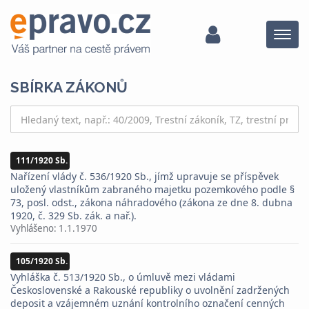
Menu
SBÍRKA ZÁKONŮ
111/1920 Sb.
Nařízení vlády č. 536/1920 Sb., jímž upravuje se příspěvek
uložený vlastníkům zabraného majetku pozemkového podle §
73, posl. odst., zákona náhradového (zákona ze dne 8. dubna
1920, č. 329 Sb. zák. a nař.).
Vyhlášeno:
1.1.1970
105/1920 Sb.
Vyhláška č. 513/1920 Sb., o úmluvě mezi vládami
Československé a Rakouské republiky o uvolnění zadržených
deposit a vzájemném uznání kontrolního označení cenných