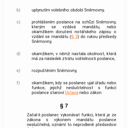
b)
uplynutím volebního období Sněmovny,
c)
prohlášením poslance na schůzi Sněmovny,
kterým se vzdává mandátu, nebo
okamžikem doručení notářského zápisu o
vzdání se mandátu (
§ 3
) do rukou předsedy
Sněmovny,
d)
okamžikem, v němž nastala okolnost, která
má za následek ztrátu volitelnosti poslance,
e)
rozpuštěním Sněmovny,
f)
okamžikem, kdy se poslanec ujal úřadu nebo
funkce, jejichž neslučitelnost s funkcí
poslance stanoví
Ústava
nebo zákon.
§ 7
Začal-li poslanec vykonávat funkci, která je ze
zákona s výkonem mandátu poslance
neslučitelná, oznámí to neprodleně předsedovi