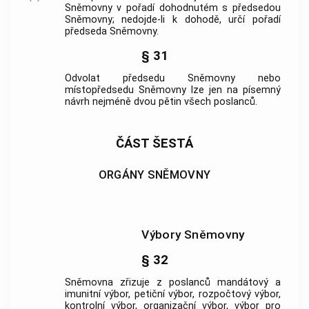
Sněmovny v pořadí dohodnutém s předsedou
Sněmovny; nedojde-li k dohodě, určí pořadí
předseda Sněmovny.
§ 31
Odvolat předsedu Sněmovny nebo
místopředsedu Sněmovny lze jen na písemný
návrh nejméně dvou pětin všech poslanců.
ČÁST ŠESTÁ
ORGÁNY SNĚMOVNY
Výbory Sněmovny
§ 32
Sněmovna zřizuje z poslanců mandátový a
imunitní výbor, petiční výbor, rozpočtový výbor,
kontrolní výbor, organizační výbor, výbor pro