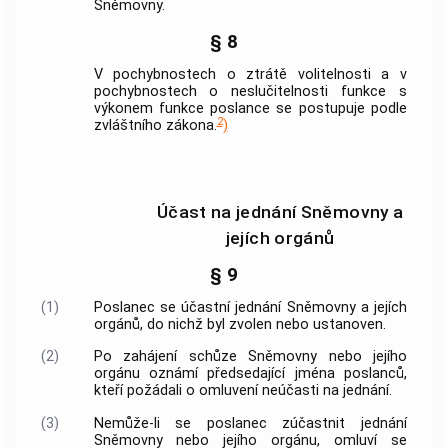
Sněmovny.
§ 8
V pochybnostech o ztrátě volitelnosti a v
pochybnostech o neslučitelnosti funkce s
výkonem funkce poslance se postupuje podle
2
zvláštního zákona.
)
Účast na jednání Sněmovny a
jejích orgánů
§ 9
(1)
Poslanec se účastní jednání Sněmovny a jejích
orgánů, do nichž byl zvolen nebo ustanoven.
(2)
Po zahájení schůze Sněmovny nebo jejího
orgánu oznámí předsedající jména poslanců,
kteří požádali o omluvení neúčasti na jednání.
(3)
Nemůže-li se poslanec zúčastnit jednání
Sněmovny nebo jejího orgánu, omluví se