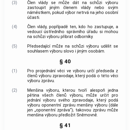
(3)
Člen vlády se může dát na schůzi výboru
zastoupit jiným členem vlády nebo svým
náměstkem, pokud výbor netrvá na jeho osobní
účasti.
(4)
Člen vlády, popřípadě ten, kdo ho zastupuje, a
vedoucí ústředního správního úřadu si mohou
na schůzi výboru přibrat odborníky.
(5)
Předsedající může na schůzi výboru udělit se
souhlasem výboru slovo i jiným osobám.
§ 40
(1)
Pro projednání věci ve výboru určí předseda z
členů výboru zpravodaje, který podá o této věci
výboru zprávu.
(2)
Menšina výboru, kterou tvoří alespoň jedna
pětina všech členů výboru, může určit pro
jednání výboru svého zpravodaje, který podá
výboru oponentní zprávu menšiny výboru (dále
jen „oponentní zpráva“); takovou zprávu může
menšina výboru předložit Sněmovně.
§ 41