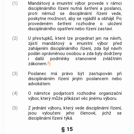
(1)
Mandátový a imunitní výbor provede v rámci
disciplinárního řízení nutná šetření a poslanci,
proti němuž se disciplinární řízení vede,
poskytne možnost, aby se vyjádřil a obhájil. Po
provedeném šetření rozhodne o uložení
disciplinárního opatření nebo řízení zastaví.
(2)
U
přestupků
, které lze projednat jen na návrh,
zjistí mandátový a imunitní výbor před
zahájením disciplinárního řízení, zda byl návrh
podán oprávněnou osobou a zda byly dodrženy
i další podmínky stanovené zvláštním
5
zákonem.
)
(3)
Poslanec má právo být zastupován při
disciplinárním řízení jiným poslancem nebo
advokátem
.
(4)
O námitce podjatosti rozhodne organizační
výbor, který může přikázat věc jinému výboru.
(5)
Z jednání výboru, který vede disciplinární řízení,
jsou vyloučeni jeho členové, jichž se
disciplinární řízení týká.
§ 15