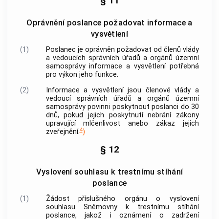
§ 11
Oprávnění poslance požadovat informace a
vysvětlení
(1)
Poslanec je oprávněn požadovat od členů vlády
a vedoucích správních úřadů a orgánů územní
samosprávy informace a vysvětlení potřebná
pro výkon jeho funkce.
(2)
Informace a vysvětlení jsou členové vlády a
vedoucí správních úřadů a orgánů územní
samosprávy povinni poskytnout poslanci do 30
dnů, pokud jejich poskytnutí nebrání zákony
upravující mlčenlivost anebo zákaz jejich
4
zveřejnění.
)
§ 12
Vyslovení souhlasu k trestnímu stíhání
poslance
(1)
Žádost příslušného orgánu o vyslovení
souhlasu Sněmovny k trestnímu stíhání
poslance, jakož i oznámení o zadržení