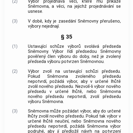
(2)
Výbor projednává věci, které mu přikáže
Sněmovna, a věci, na jejichž projednávání se
usnese.
(3)
V době, kdy je zasedání Sněmovny přerušeno,
výbory nejednají.
§ 35
(1)
Ustavující schůze výborů svolává předseda
Sněmovny. Výbor řídí předsedou Sněmovny
pověřený člen výboru do doby, než je zvolený
předseda výboru potvrzen Sněmovnou.
(2)
Výbor zvolí na ustavující schůzi předsedu.
Pokud Sněmovna zvoleného předsedu
nepotvrdí, požádá výbor, aby v určené lhůtě
zvolil nového předsedu. Nezvolí-li výbor nového
předsedu v určené lhůtě, nebo Sněmovna
nového předsedu nepotvrdí, zvolí předsedu
výboru Sněmovna.
(3)
Sněmovna může požádat výbor, aby do určené
lhůty zvolil nového předsedu. Pokud tak výbor v
určené lhůtě neučiní, nebo Sněmovna nového
předsedu nepotvrdí, požádá Sněmovna výbor
podruhé, aby jí předložil návrh na potvrzení