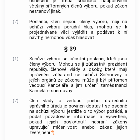
usnesení je třeba souhlasu nadpoloviční
většiny přítomných členů výboru, pokud zákon
nestanoví jinak.
(2)
Poslanci, kteří nejsou členy výboru, mají na
schůzi výboru poradní hlas; mohou se k
projednávané věci vyjádřit a podávat k ní
návrhy, nemohou však hlasovat.
§ 39
(1)
Schůze výboru se účastní poslanci, kteří jsou
členy výboru. Mohou se jí zúčastnit prezident
republiky, členové vlády a osoby, které mají
oprávnění zúčastnit se schůzí Sněmovny a
jejích orgánů ze zákona; může jí být přítomen
vedoucí Kanceláře a jím určení zaměstnanci
Kanceláře sněmovny.
(2)
Člen vlády a vedoucí jiného ústředního
správního úřadu je povinen dostavit se osobně
na schůzi výboru, jestliže o to výbor požádá, a
podat požadované informace a vysvětlení,
pokud jejich poskytnutí nebrání zákony
upravující mlčenlivost anebo zákaz jejich
4
zveřejnění.
)