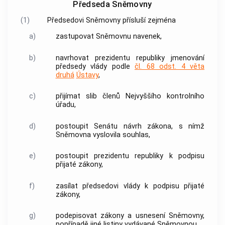
Předseda Sněmovny
(1)
Předsedovi Sněmovny přísluší zejména
a)
zastupovat Sněmovnu navenek,
b)
navrhovat prezidentu republiky jmenování
předsedy vlády podle
čl. 68 odst. 4 věta
druhá
Ústavy
,
c)
přijímat slib členů Nejvyššího kontrolního
úřadu,
d)
postoupit Senátu návrh zákona, s nímž
Sněmovna vyslovila souhlas,
e)
postoupit prezidentu republiky k podpisu
přijaté zákony,
f)
zasílat předsedovi vlády k podpisu přijaté
zákony,
g)
podepisovat zákony a usnesení Sněmovny,
popřípadě jiné listiny vydávané Sněmovnou.