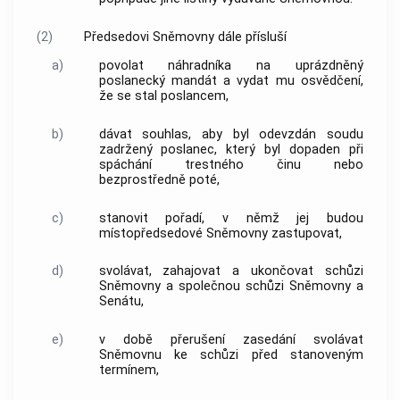
(2)
Předsedovi Sněmovny dále přísluší
a)
povolat náhradníka na uprázdněný
poslanecký mandát a vydat mu osvědčení,
že se stal poslancem,
b)
dávat souhlas, aby byl odevzdán soudu
zadržený poslanec, který byl dopaden při
spáchání
trestného činu
nebo
bezprostředně poté,
c)
stanovit pořadí, v němž jej budou
místopředsedové Sněmovny zastupovat,
d)
svolávat, zahajovat a ukončovat schůzi
Sněmovny a společnou schůzi Sněmovny a
Senátu,
e)
v době přerušení zasedání svolávat
Sněmovnu ke schůzi před stanoveným
termínem,