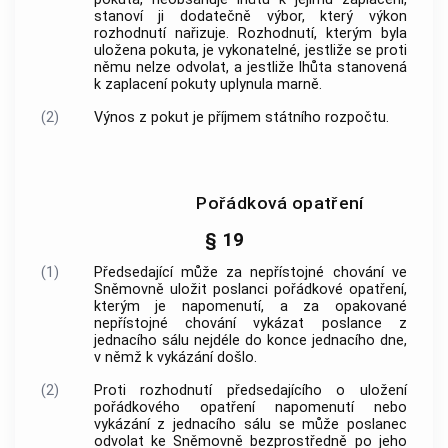
stanoví ji dodatečně výbor, který výkon
rozhodnutí nařizuje. Rozhodnutí, kterým byla
uložena pokuta, je vykonatelné, jestliže se proti
němu nelze odvolat, a jestliže lhůta stanovená
k zaplacení pokuty uplynula marně.
(2)
Výnos z pokut je příjmem státního rozpočtu.
Pořádková opatření
§ 19
(1)
Předsedající může za nepřístojné chování ve
Sněmovně uložit poslanci pořádkové opatření,
kterým je napomenutí, a za opakované
nepřístojné chování vykázat poslance z
jednacího sálu nejdéle do konce jednacího dne,
v němž k vykázání došlo.
(2)
Proti rozhodnutí předsedajícího o uložení
pořádkového opatření napomenutí nebo
vykázání z jednacího sálu se může poslanec
odvolat ke Sněmovně bezprostředně po jeho