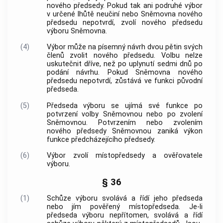
nového předsedy. Pokud tak ani podruhé výbor
v určené lhůtě neučiní nebo Sněmovna nového
předsedu nepotvrdí, zvolí nového předsedu
výboru Sněmovna.
(4)
Výbor může na písemný návrh dvou pětin svých
členů zvolit nového předsedu. Volbu nelze
uskutečnit dříve, než po uplynutí sedmi dnů po
podání návrhu. Pokud Sněmovna nového
předsedu nepotvrdí, zůstává ve funkci původní
předseda.
(5)
Předseda výboru se ujímá své funkce po
potvrzení volby Sněmovnou nebo po zvolení
Sněmovnou. Potvrzením nebo zvolením
nového předsedy Sněmovnou zaniká výkon
funkce předcházejícího předsedy.
(6)
Výbor zvolí místopředsedy a ověřovatele
výboru.
§ 36
(1)
Schůze výboru svolává a řídí jeho předseda
nebo jím pověřený místopředseda. Je-li
předseda výboru nepřítomen, svolává a řídí