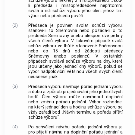
schůze výboru některý z místopředsedů. Jsou-
li předseda i místopředsedové nepřítomni,
svolá a řídí schůzi výboru jeho člen, jehož tím
výbor nebo předseda pověří.
(2)
Předseda je povinen svolat schůzi výboru,
stanoví-li to Sněmovna nebo požádá-li o to
předseda Sněmovny anebo alespoň dvě pětiny
všech členů výboru. V takovém případě svolá
schůzi výboru ve lhůtě stanovené Sněmovnou
nebo do 15 dnů od žádosti předsedy
Sněmovny anebo poslanců. V ostatních
případech svolává schůze výboru na dny, které
jsou určeny jako jednací dny výborů, pokud se
výbor nadpoloviční většinou všech svých členů
neusnese jinak.
(3)
Předseda výboru navrhuje pořad jednání výboru
a dobu a způsob projednávání jeho jednotlivých
bodů. Člen výboru může navrhnout doplnění
nebo změnu pořadu jednání. Výbor rozhodne,
na který jednací den a hodinu schůze výboru se
vždy zařadí bod „Návrh termínu a pořadu příští
schůze výboru“.
(4)
Po schválení návrhu pořadu jednání výboru je
pro přijetí návrhu na doplnění pořadu jednání a