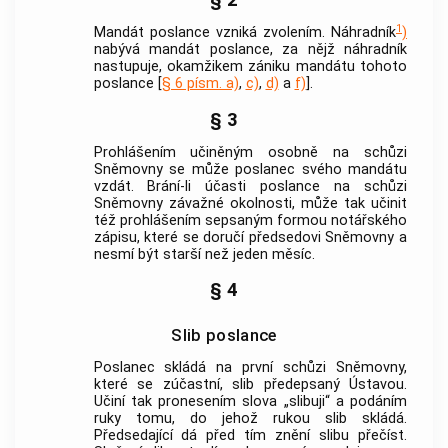
§ 2
1
Mandát poslance vzniká zvolením. Náhradník
)
nabývá mandát poslance, za nějž náhradník
nastupuje, okamžikem zániku mandátu tohoto
poslance [
§ 6 písm. a)
,
c)
,
d)
a
f)
].
§ 3
Prohlášením učiněným osobně na schůzi
Sněmovny se může poslanec svého mandátu
vzdát. Brání-li účasti poslance na schůzi
Sněmovny závažné okolnosti, může tak učinit
též prohlášením sepsaným formou notářského
zápisu, které se doručí předsedovi Sněmovny a
nesmí být starší než jeden měsíc.
§ 4
Slib poslance
Poslanec skládá na první schůzi Sněmovny,
které se zúčastní, slib předepsaný Ústavou.
Učiní tak pronesením slova „slibuji“ a podáním
ruky tomu, do jehož rukou slib skládá.
Předsedající dá před tím znění slibu přečíst.