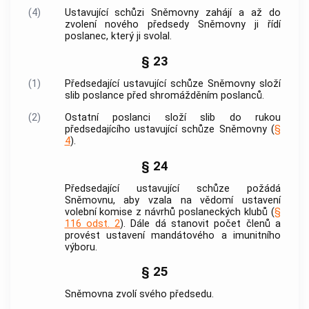
(4)
Ustavující schůzi Sněmovny zahájí a až do
zvolení nového předsedy Sněmovny ji řídí
poslanec, který ji svolal.
§ 23
(1)
Předsedající ustavující schůze Sněmovny složí
slib poslance před shromážděním poslanců.
(2)
Ostatní poslanci složí slib do rukou
předsedajícího ustavující schůze Sněmovny (
§
4
).
§ 24
Předsedající ustavující schůze požádá
Sněmovnu, aby vzala na vědomí ustavení
volební komise z návrhů poslaneckých klubů (
§
116 odst. 2
). Dále dá stanovit počet členů a
provést ustavení mandátového a imunitního
výboru.
§ 25
Sněmovna zvolí svého předsedu.