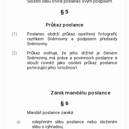
Složení slibu stvrdí poslanec svým podpisem.
§ 5
Průkaz poslance
(1)
Poslanec obdrží průkaz opatřený fotografií,
razítkem Sněmovny a podpisem předsedy
Sněmovny.
(2)
Průkaz ověřuje, že jeho držitel je členem
Sněmovny, má práva a povinnosti poslance a
slouží rovněž jako osobní průkaz poslance
potvrzující jeho totožnost.
Zánik mandátu poslance
§ 6
Mandát poslance zaniká
a)
odepřením slibu poslance nebo složením
slibu s výhradou,