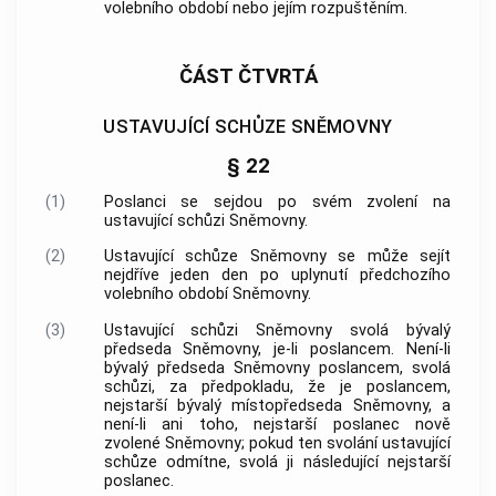
volebního období nebo jejím rozpuštěním.
ČÁST ČTVRTÁ
USTAVUJÍCÍ SCHŮZE SNĚMOVNY
§ 22
(1)
Poslanci se sejdou po svém zvolení na
ustavující schůzi Sněmovny.
(2)
Ustavující schůze Sněmovny se může sejít
nejdříve jeden den po uplynutí předchozího
volebního období Sněmovny.
(3)
Ustavující schůzi Sněmovny svolá bývalý
předseda Sněmovny, je-li poslancem. Není-li
bývalý předseda Sněmovny poslancem, svolá
schůzi, za předpokladu, že je poslancem,
nejstarší bývalý místopředseda Sněmovny, a
není-li ani toho, nejstarší poslanec nově
zvolené Sněmovny; pokud ten svolání ustavující
schůze odmítne, svolá ji následující nejstarší
poslanec.