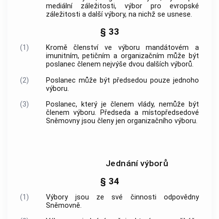
mediální záležitosti, výbor pro evropské
záležitosti a další výbory, na nichž se usnese.
§ 33
(1)
Kromě členství ve výboru mandátovém a
imunitním, petičním a organizačním může být
poslanec členem nejvýše dvou dalších výborů.
(2)
Poslanec může být předsedou pouze jednoho
výboru.
(3)
Poslanec, který je členem vlády, nemůže být
členem výboru. Předseda a místopředsedové
Sněmovny jsou členy jen organizačního výboru.
Jednání výborů
§ 34
(1)
Výbory jsou ze své činnosti odpovědny
Sněmovně.