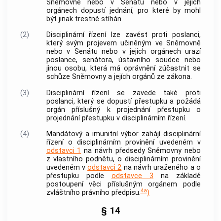
Sněmovně nebo v Senátu nebo v jejich
orgánech dopustí jednání, pro které by mohl
být jinak trestně stíhán.
(2)
Disciplinární řízení lze zavést proti poslanci,
který svým projevem učiněným ve Sněmovně
nebo v Senátu nebo v jejich orgánech urazí
poslance, senátora, ústavního soudce nebo
jinou osobu, která má oprávnění zúčastnit se
schůze Sněmovny a jejích orgánů ze zákona.
(3)
Disciplinární řízení se zavede také proti
poslanci, který se dopustí
přestupku
a požádá
orgán příslušný k projednání
přestupku
o
projednání
přestupku
v disciplinárním řízení.
(4)
Mandátový a imunitní výbor zahájí disciplinární
řízení o disciplinárním provinění uvedeném v
odstavci 1
na návrh předsedy Sněmovny nebo
z vlastního podnětu, o disciplinárním provinění
uvedeném v
odstavci 2
na návrh uraženého a o
přestupku
podle
odstavce 3
na základě
postoupení věci příslušným orgánem podle
4a
zvláštního právního předpisu.
)
§ 14