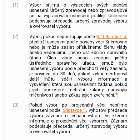
(1)
Výbor přijímá o výsledcích svých jednání
usnesení. Určený zpravodaj nebo zpravodajové
se na vypracování usnesení podílejí. Usnesení
podepisuje předseda, určený zpravodaj výboru
a ověřovatel výboru.
(2)
Výbor, pokud nepostupuje podle
§ 109a odst. 3
,
předloží usnesení podle povahy věci Sněmovně
nebo je může zaslat příslušnému členu vlády
anebo vedoucímu jiného ústředního správního
úřadu. Člen vlády nebo vedoucí jiného
ústředního správního úřadu, jemuž bylo
usnesení výboru podle předchozí věty zasláno,
je povinen do 30 dnů, pokud výbor nestanovil
delší lhůtu, sdělit výboru informace a
vysvětlení, která jsou usnesením žádána, pokud
jejich poskytnutí nebrání zákony upravující
4
mlčenlivost anebo zákaz jejich zveřejnění.
)
(3)
Pokud výbor po projednání věci nepřijme
usnesení podle
odstavce 1
, vyhotoví předseda
výboru záznam o jednání výboru, ve kterém
informuje o projednání věci výborem. Záznam
podepisuje předseda, určený zpravodaj výboru
a ověřovatel výboru.