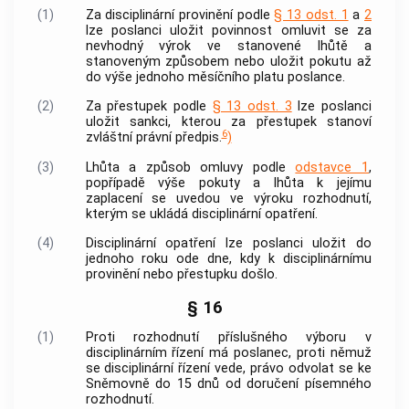
(1)
Za disciplinární provinění podle
§ 13 odst. 1
a
2
lze poslanci uložit povinnost omluvit se za
nevhodný výrok ve stanovené lhůtě a
stanoveným způsobem nebo uložit pokutu až
do výše jednoho měsíčního platu poslance.
(2)
Za
přestupek
podle
§ 13 odst. 3
lze poslanci
uložit sankci, kterou za
přestupek
stanoví
6
zvláštní právní předpis.
)
(3)
Lhůta a způsob omluvy podle
odstavce 1
,
popřípadě výše pokuty a lhůta k jejímu
zaplacení se uvedou ve výroku rozhodnutí,
kterým se ukládá disciplinární opatření.
(4)
Disciplinární opatření lze poslanci uložit do
jednoho roku ode dne, kdy k disciplinárnímu
provinění nebo
přestupku
došlo.
§ 16
(1)
Proti rozhodnutí příslušného výboru v
disciplinárním řízení má poslanec, proti němuž
se disciplinární řízení vede, právo odvolat se ke
Sněmovně do 15 dnů od doručení písemného
rozhodnutí.