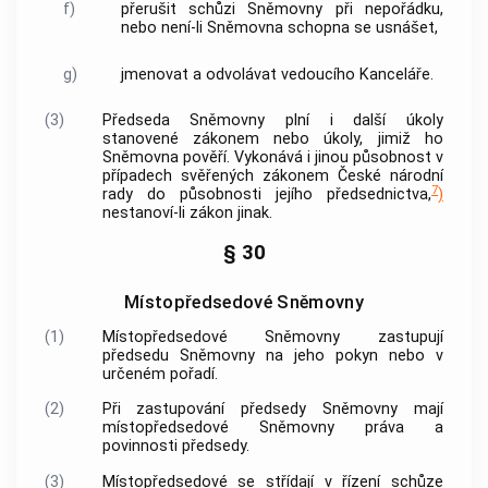
f)
přerušit schůzi Sněmovny při nepořádku,
nebo není-li Sněmovna schopna se usnášet,
g)
jmenovat a odvolávat vedoucího Kanceláře.
(3)
Předseda Sněmovny plní i další úkoly
stanovené zákonem nebo úkoly, jimiž ho
Sněmovna pověří. Vykonává i jinou působnost v
případech svěřených zákonem České národní
7
rady do působnosti jejího předsednictva,
)
nestanoví-li zákon jinak.
§ 30
Místopředsedové Sněmovny
(1)
Místopředsedové Sněmovny zastupují
předsedu Sněmovny na jeho pokyn nebo v
určeném pořadí.
(2)
Při zastupování předsedy Sněmovny mají
místopředsedové Sněmovny práva a
povinnosti předsedy.
(3)
Místopředsedové se střídají v řízení schůze