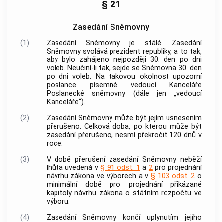
§ 21
Zasedání Sněmovny
(1)
Zasedání Sněmovny je stálé. Zasedání
Sněmovny svolává prezident republiky, a to tak,
aby bylo zahájeno nejpozději 30. den po dni
voleb. Neučiní-li tak, sejde se Sněmovna 30. den
po dni voleb. Na takovou okolnost upozorní
poslance písemně vedoucí Kanceláře
Poslanecké sněmovny (dále jen „vedoucí
Kanceláře“).
(2)
Zasedání Sněmovny může být jejím usnesením
přerušeno. Celková doba, po kterou může být
zasedání přerušeno, nesmí překročit 120 dnů v
roce.
(3)
V době přerušení zasedání Sněmovny neběží
lhůta uvedená v
§ 91 odst. 1
a
2
pro projednání
návrhu zákona ve výborech a v
§ 103 odst. 2
o
minimální době pro projednání přikázané
kapitoly návrhu zákona o státním rozpočtu ve
výboru.
(4)
Zasedání Sněmovny končí uplynutím jejího