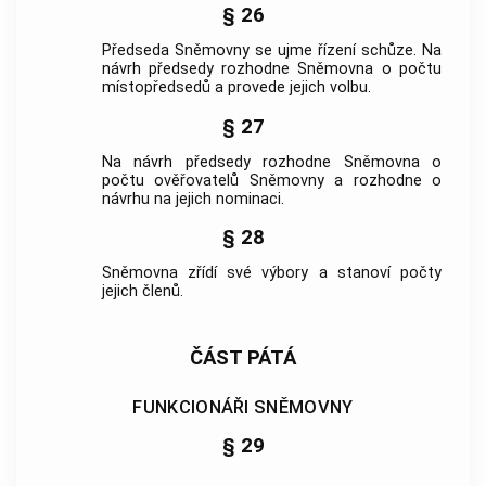
§ 26
Předseda Sněmovny se ujme řízení schůze. Na
návrh předsedy rozhodne Sněmovna o počtu
místopředsedů a provede jejich volbu.
§ 27
Na návrh předsedy rozhodne Sněmovna o
počtu ověřovatelů Sněmovny a rozhodne o
návrhu na jejich nominaci.
§ 28
Sněmovna zřídí své výbory a stanoví počty
jejich členů.
ČÁST PÁTÁ
FUNKCIONÁŘI SNĚMOVNY
§ 29