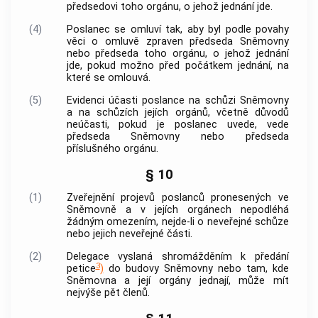
předsedovi toho orgánu, o jehož jednání jde.
(4)
Poslanec se omluví tak, aby byl podle povahy
věci o omluvě zpraven předseda Sněmovny
nebo předseda toho orgánu, o jehož jednání
jde, pokud možno před počátkem jednání, na
které se omlouvá.
(5)
Evidenci účasti poslance na schůzi Sněmovny
a na schůzích jejích orgánů, včetně důvodů
neúčasti, pokud je poslanec uvede, vede
předseda Sněmovny nebo předseda
příslušného orgánu.
§ 10
(1)
Zveřejnění projevů poslanců pronesených ve
Sněmovně a v jejích orgánech nepodléhá
žádným omezením, nejde-li o neveřejné schůze
nebo jejich neveřejné části.
(2)
Delegace vyslaná shromážděním k předání
3
petice
)
do budovy Sněmovny nebo tam, kde
Sněmovna a její orgány jednají, může mít
nejvýše pět členů.