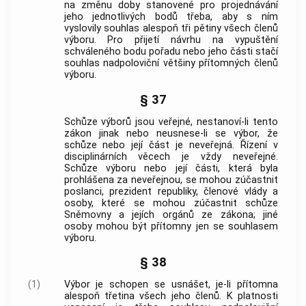
na změnu doby stanovené pro projednávání
jeho jednotlivých bodů třeba, aby s ním
vyslovily souhlas alespoň tři pětiny všech členů
výboru. Pro přijetí návrhu na vypuštění
schváleného bodu pořadu nebo jeho části stačí
souhlas nadpoloviční většiny přítomných členů
výboru.
§ 37
Schůze výborů jsou veřejné, nestanoví-li tento
zákon jinak nebo neusnese-li se výbor, že
schůze nebo její část je neveřejná. Řízení v
disciplinárních věcech je vždy neveřejné.
Schůze výboru nebo její části, která byla
prohlášena za neveřejnou, se mohou zúčastnit
poslanci, prezident republiky, členové vlády a
osoby, které se mohou zúčastnit schůze
Sněmovny a jejích orgánů ze zákona; jiné
osoby mohou být přítomny jen se souhlasem
výboru.
§ 38
(1)
Výbor je schopen se usnášet, je-li přítomna
alespoň třetina všech jeho členů. K platnosti