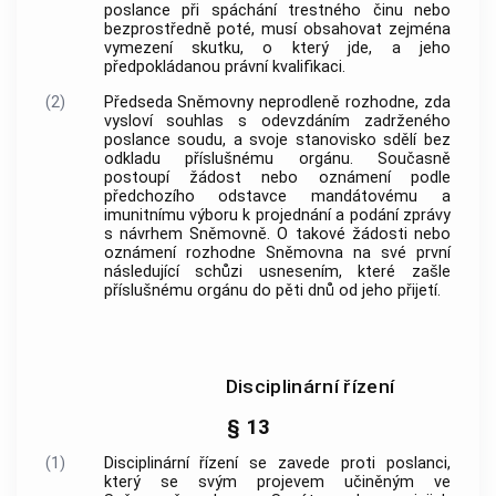
poslance při spáchání
trestného činu
nebo
bezprostředně poté, musí obsahovat zejména
vymezení skutku, o který jde, a jeho
předpokládanou právní kvalifikaci.
(2)
Předseda Sněmovny neprodleně rozhodne, zda
vysloví souhlas s odevzdáním zadrženého
poslance soudu, a svoje stanovisko sdělí bez
odkladu příslušnému orgánu. Současně
postoupí žádost nebo oznámení podle
předchozího odstavce mandátovému a
imunitnímu výboru k projednání a podání zprávy
s návrhem Sněmovně. O takové žádosti nebo
oznámení rozhodne Sněmovna na své první
následující schůzi usnesením, které zašle
příslušnému orgánu do pěti dnů od jeho přijetí.
Disciplinární řízení
§ 13
(1)
Disciplinární řízení se zavede proti poslanci,
který se svým projevem učiněným ve