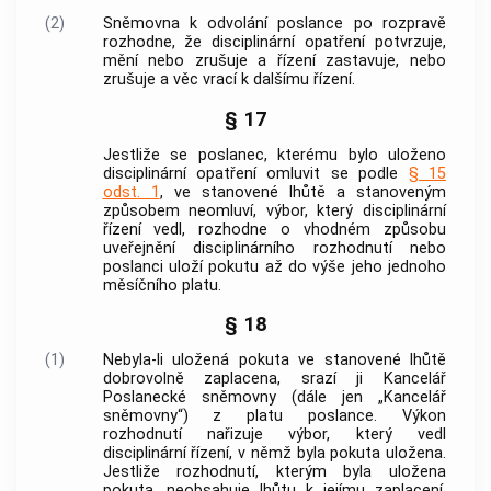
(2)
Sněmovna k odvolání poslance po rozpravě
rozhodne, že disciplinární opatření potvrzuje,
mění nebo zrušuje a řízení zastavuje, nebo
zrušuje a věc vrací k dalšímu řízení.
§ 17
Jestliže se poslanec, kterému bylo uloženo
disciplinární opatření omluvit se podle
§ 15
odst. 1
, ve stanovené lhůtě a stanoveným
způsobem neomluví, výbor, který disciplinární
řízení vedl, rozhodne o vhodném způsobu
uveřejnění disciplinárního rozhodnutí nebo
poslanci uloží pokutu až do výše jeho jednoho
měsíčního platu.
§ 18
(1)
Nebyla-li uložená pokuta ve stanovené lhůtě
dobrovolně zaplacena, srazí ji Kancelář
Poslanecké sněmovny (dále jen „Kancelář
sněmovny“) z platu poslance. Výkon
rozhodnutí nařizuje výbor, který vedl
disciplinární řízení, v němž byla pokuta uložena.
Jestliže rozhodnutí, kterým byla uložena
pokuta, neobsahuje lhůtu k jejímu zaplacení,