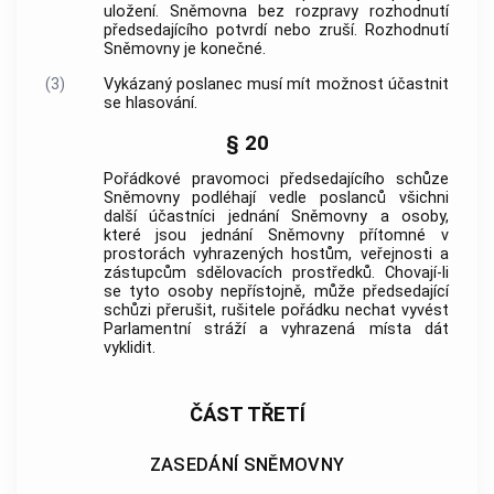
uložení. Sněmovna bez rozpravy rozhodnutí
předsedajícího potvrdí nebo zruší. Rozhodnutí
Sněmovny je konečné.
(3)
Vykázaný poslanec musí mít možnost účastnit
se hlasování.
§ 20
Pořádkové pravomoci předsedajícího schůze
Sněmovny podléhají vedle poslanců všichni
další účastníci jednání Sněmovny a osoby,
které jsou jednání Sněmovny přítomné v
prostorách vyhrazených hostům, veřejnosti a
zástupcům sdělovacích prostředků. Chovají-li
se tyto osoby nepřístojně, může předsedající
schůzi přerušit, rušitele pořádku nechat vyvést
Parlamentní stráží a vyhrazená místa dát
vyklidit.
ČÁST TŘETÍ
ZASEDÁNÍ SNĚMOVNY