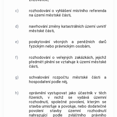
c)
rozhodování o vyhlášení místního referenda
na území městské části,
d)
navrhování změny
katastrálních území
uvnitř
městské části,
e)
poskytování věcných a peněžních darů
fyzickým nebo právnickým osobám,
f)
rozhodování o veřejných zakázkách, jejichž
předmět plnění se vztahuje k území městské
části,
g)
schvalování rozpočtu městské části a
hospodaření podle něj,
h)
oprávnění vystupovat jako účastník v těch
řízeních, v nichž se vydává
územní
rozhodnutí
, společné povolení, kterým se
stavba umisťuje a povoluje, nebo dodatečné
povolení stavby
územní rozhodnutí
nahrazující podle zvláštního právního