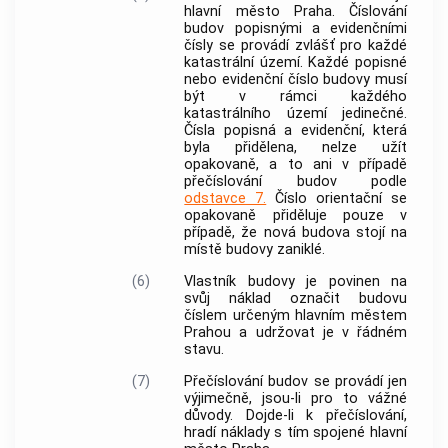
hlavní město Praha
. Číslování
budov popisnými a evidenčními
čísly se provádí zvlášť pro každé
katastrální území
. Každé popisné
nebo evidenční číslo budovy musí
být v rámci každého
katastrálního území
jedinečné.
Čísla popisná a evidenční, která
byla přidělena, nelze užít
opakovaně, a to ani v případě
přečíslování budov podle
odstavce 7.
Číslo orientační se
opakovaně přiděluje pouze v
případě, že nová budova stojí na
místě budovy zaniklé.
(6)
Vlastník budovy je povinen na
svůj náklad označit budovu
číslem určeným
hlavním městem
Prahou
a udržovat je v řádném
stavu.
(7)
Přečíslování budov se provádí jen
výjimečně, jsou-li pro to vážné
důvody. Dojde-li k přečíslování,
hradí náklady s tím spojené
hlavní