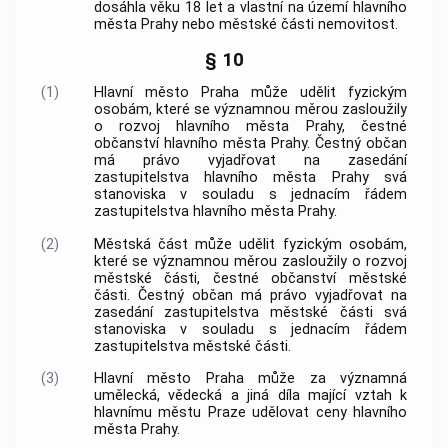
dosáhla věku 18 let a vlastní na území
hlavního
města Prahy
nebo městské části
nemovitost
.
§ 10
(1)
Hlavní město Praha
může udělit fyzickým
osobám, které se významnou měrou zasloužily
o rozvoj
hlavního města Prahy
, čestné
občanství
hlavního města Prahy
. Čestný občan
má právo vyjadřovat na zasedání
zastupitelstva
hlavního města Prahy
svá
stanoviska v souladu s jednacím řádem
zastupitelstva
hlavního města Prahy
.
(2)
Městská část může udělit fyzickým osobám,
které se významnou měrou zasloužily o rozvoj
městské části, čestné občanství městské
části. Čestný občan má právo vyjadřovat na
zasedání zastupitelstva městské části svá
stanoviska v souladu s jednacím řádem
zastupitelstva městské části.
(3)
Hlavní město Praha
může za významná
umělecká, vědecká a jiná díla mající vztah k
hlavnímu městu Praze
udělovat ceny
hlavního
města Prahy
.