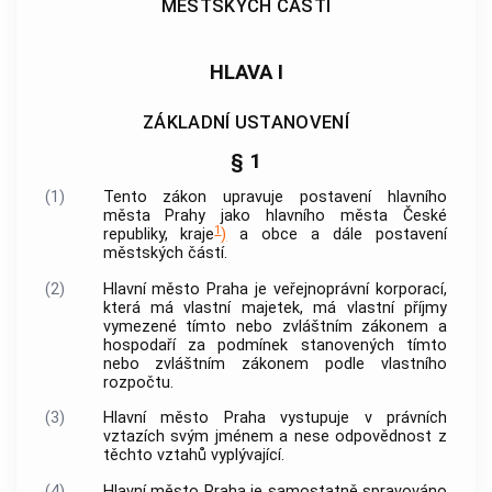
MĚSTSKÝCH ČÁSTÍ
HLAVA I
ZÁKLADNÍ USTANOVENÍ
§ 1
(1)
Tento zákon upravuje postavení
hlavního
města Prahy
jako hlavního města České
1
republiky, kraje
)
a
obce
a dále postavení
městských částí.
(2)
Hlavní město Praha
je veřejnoprávní korporací,
která má vlastní majetek, má vlastní příjmy
vymezené tímto nebo zvláštním zákonem a
hospodaří za podmínek stanovených tímto
nebo zvláštním zákonem podle vlastního
rozpočtu.
(3)
Hlavní město Praha
vystupuje v právních
vztazích svým jménem a nese odpovědnost z
těchto vztahů vyplývající.
(4)
Hlavní město Praha
je samostatně spravováno