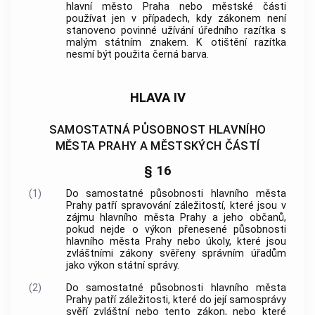
hlavní město Praha
nebo městské části
používat jen v případech, kdy zákonem není
stanoveno povinné užívání úředního razítka s
malým státním znakem. K otištění razítka
nesmí být použita černá barva.
HLAVA IV
SAMOSTATNÁ PŮSOBNOST HLAVNÍHO
MĚSTA PRAHY A MĚSTSKÝCH ČÁSTÍ
§ 16
(1)
Do samostatné působnosti
hlavního města
Prahy
patří spravování záležitostí, které jsou v
zájmu
hlavního města Prahy
a jeho občanů,
pokud nejde o výkon přenesené působnosti
hlavního města Prahy
nebo úkoly, které jsou
zvláštními zákony svěřeny správním úřadům
jako výkon státní správy.
(2)
Do samostatné působnosti
hlavního města
Prahy
patří záležitosti, které do její samosprávy
svěří zvláštní nebo tento zákon, nebo které