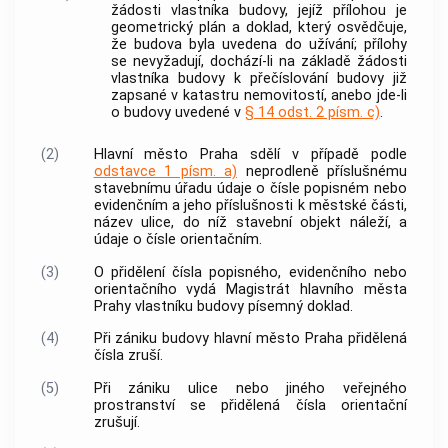
žádosti vlastníka budovy, jejíž přílohou je
geometrický plán a doklad, který osvědčuje,
že budova byla uvedena do užívání; přílohy
se nevyžadují, dochází-li na základě žádosti
vlastníka budovy k přečíslování budovy již
zapsané v katastru
nemovitostí
, anebo jde-li
o budovy uvedené v
§ 14 odst. 2 písm. c)
.
(2)
Hlavní město Praha
sdělí v případě podle
odstavce 1 písm. a)
neprodleně příslušnému
stavebnímu úřadu údaje o čísle popisném nebo
evidenčním a jeho příslušnosti k městské části,
název ulice, do níž stavební objekt náleží, a
údaje o čísle orientačním.
(3)
O přidělení čísla popisného, evidenčního nebo
orientačního vydá Magistrát
hlavního města
Prahy
vlastníku budovy písemný doklad.
(4)
Při zániku budovy
hlavní město Praha
přidělená
čísla zruší.
(5)
Při zániku ulice nebo jiného
veřejného
prostranství
se přidělená čísla orientační
zrušují.