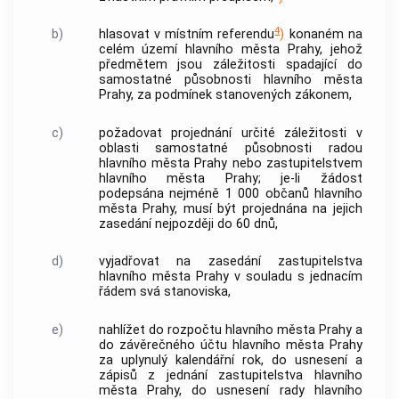
4
b)
hlasovat v místním referendu
)
konaném na
celém území
hlavního města Prahy
, jehož
předmětem jsou záležitosti spadající do
samostatné působnosti
hlavního města
Prahy
, za podmínek stanovených zákonem,
c)
požadovat projednání určité záležitosti v
oblasti samostatné působnosti radou
hlavního města Prahy
nebo zastupitelstvem
hlavního města Prahy
; je-li žádost
podepsána nejméně 1 000 občanů
hlavního
města Prahy
, musí být projednána na jejich
zasedání nejpozději do 60 dnů,
d)
vyjadřovat na zasedání zastupitelstva
hlavního města Prahy
v souladu s jednacím
řádem svá stanoviska,
e)
nahlížet do rozpočtu
hlavního města Prahy
a
do závěrečného účtu
hlavního města Prahy
za uplynulý kalendářní rok, do usnesení a
zápisů z jednání zastupitelstva
hlavního
města Prahy
, do usnesení rady
hlavního