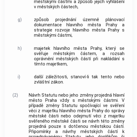
městskými částmi a způsob jejich vyhlášení
v městských částech,
g)
způsob projednání územně plánovací
dokumentace
hlavního města Prahy
a
strategie rozvoje
hlavního města Prahy
s
městskými částmi,
h)
majetek
hlavního města Prahy
, který se
svěřuje městským částem, a rozsah
oprávnění městských částí při nakládání s
tímto majetkem,
i)
další záležitosti, stanoví-li tak tento nebo
zvláštní zákon.
(2)
Návrh Statutu nebo jeho změny projedná
hlavní
město Praha
vždy s městskými částmi. V
případě změny Statutu spočívající ve svěření
věci z majetku
hlavního města Prahy
do správy
městské části nebo odejmutí věci z majetku
svěřeného městské části se návrh této změny
projedná pouze s dotčenou městskou částí.
Připomínky a návrhy městských částí k
projednávanému Statutu, jeho doplňkům či