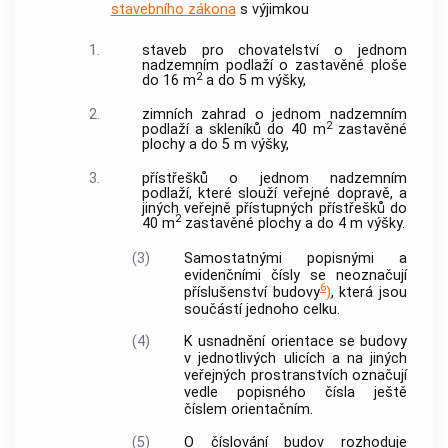
stavebního zákona
s výjimkou
1.
staveb pro chovatelství o jednom
nadzemním podlaží o zastavěné ploše
2
do 16 m
a do 5 m výšky,
2.
zimních zahrad o jednom nadzemním
2
podlaží a skleníků do 40 m
zastavěné
plochy a do 5 m výšky,
3.
přístřešků o jednom nadzemním
podlaží, které slouží veřejné dopravě, a
jiných veřejně přístupných přístřešků do
2
40 m
zastavěné plochy a do 4 m výšky.
(3)
Samostatnými popisnými a
evidenčními čísly se neoznačují
6
příslušenství budovy
)
, která jsou
součástí jednoho celku.
(4)
K usnadnění orientace se budovy
v jednotlivých ulicích a na jiných
veřejných prostranstvích
označují
vedle popisného čísla ještě
číslem orientačním.
(5)
O číslování budov rozhoduje