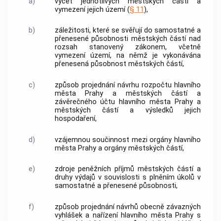
a)
výčet jednotlivých městských částí a
vymezení jejich území (
§ 11
),
b)
záležitosti, které se svěřují do samostatné a
přenesené působnosti městských částí nad
rozsah stanovený zákonem, včetně
vymezení území, na němž je vykonávána
přenesená působnost městských částí,
c)
způsob projednání návrhu rozpočtu
hlavního
města Prahy
a městských částí a
závěrečného účtu
hlavního města Prahy
a
městských částí a výsledků jejich
hospodaření,
d)
vzájemnou součinnost mezi orgány
hlavního
města Prahy
a orgány městských částí,
e)
zdroje peněžních příjmů městských částí a
druhy výdajů v souvislosti s plněním úkolů v
samostatné a přenesené působnosti,
f)
způsob projednání návrhů obecně závazných
vyhlášek a nařízení
hlavního města Prahy
s