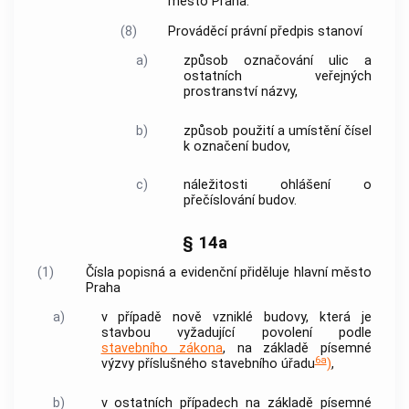
město Praha
.
(8)
Prováděcí právní předpis stanoví
a)
způsob označování ulic a
ostatních
veřejných
prostranství
názvy,
b)
způsob použití a umístění čísel
k označení budov,
c)
náležitosti ohlášení o
přečíslování budov.
§ 14a
(1)
Čísla popisná a evidenční přiděluje
hlavní město
Praha
a)
v případě nově vzniklé budovy, která je
stavbou vyžadující povolení podle
stavebního zákona
, na základě písemné
6a
výzvy příslušného stavebního úřadu
)
,
b)
v ostatních případech na základě písemné