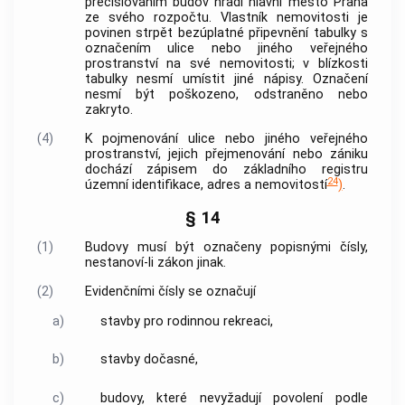
přečíslováním budov hradí
hlavní město Praha
ze svého rozpočtu. Vlastník
nemovitosti
je
povinen strpět bezúplatné připevnění tabulky s
označením ulice nebo jiného
veřejného
prostranství
na své
nemovitosti
; v blízkosti
tabulky nesmí umístit jiné nápisy. Označení
nesmí být poškozeno, odstraněno nebo
zakryto.
(4)
K pojmenování ulice nebo jiného
veřejného
prostranství
, jejich přejmenování nebo zániku
dochází zápisem do základního registru
24
územní identifikace, adres a
nemovitostí
)
.
§ 14
(1)
Budovy musí být označeny popisnými čísly,
nestanoví-li zákon jinak.
(2)
Evidenčními čísly se označují
a)
stavby pro rodinnou rekreaci,
b)
stavby dočasné,
c)
budovy, které nevyžadují povolení podle