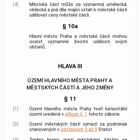
(4)
Městská část může za významná umělecká,
vědecká a jiná díla mající vztah k městské části
udělovat ceny městské části.
§ 10a
Hlavní město Praha
a městské části mohou
ocenit významné životní události svých
občanů.
HLAVA III
ÚZEMÍ HLAVNÍHO MĚSTA PRAHY A
MĚSTSKÝCH ČÁSTÍ A JEHO ZMĚNY
§ 11
(1)
Území
hlavního města Prahy
tvoří
katastrální
území
uvedená v
příloze č. 1
tohoto zákona.
(2)
Území městských částí vymezí za podmínek
stanovených v
odstavcích 3 až 9
Statut.
(3)
Změny hranic mezi městskými částmi se