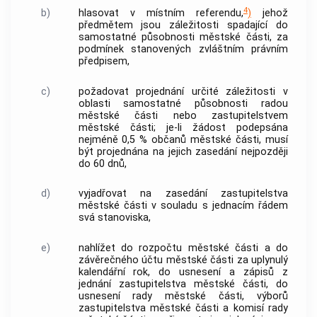
4
b)
hlasovat v místním referendu,
)
jehož
předmětem jsou záležitosti spadající do
samostatné působnosti městské části, za
podmínek stanovených zvláštním právním
předpisem,
c)
požadovat projednání určité záležitosti v
oblasti samostatné působnosti radou
městské části nebo zastupitelstvem
městské části; je-li žádost podepsána
nejméně 0,5 % občanů městské části, musí
být projednána na jejich zasedání nejpozději
do 60 dnů,
d)
vyjadřovat na zasedání zastupitelstva
městské části v souladu s jednacím řádem
svá stanoviska,
e)
nahlížet do rozpočtu městské části a do
závěrečného účtu městské části za uplynulý
kalendářní rok, do usnesení a zápisů z
jednání zastupitelstva městské části, do
usnesení rady městské části, výborů
zastupitelstva městské části a komisí rady