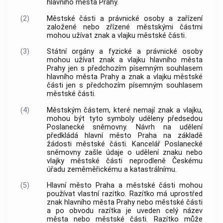
hlavního města Prahy
.
(2)
Městské části a právnické osoby a zařízení
založené nebo zřízené městskými částmi
mohou užívat znak a vlajku městské části.
(3)
Státní orgány a fyzické a právnické osoby
mohou užívat znak a vlajku
hlavního města
Prahy
jen s předchozím písemným souhlasem
hlavního města Prahy
a znak a vlajku městské
části jen s předchozím písemným souhlasem
městské části.
(4)
Městským částem, které nemají znak a vlajku,
mohou být tyto symboly uděleny předsedou
Poslanecké sněmovny. Návrh na udělení
předkládá
hlavní město Praha
na základě
žádosti městské části. Kancelář Poslanecké
sněmovny zašle údaje o udělení znaku nebo
vlajky městské části neprodleně Českému
úřadu zeměměřickému a katastrálnímu.
(5)
Hlavní město Praha
a městské části mohou
používat vlastní razítko. Razítko má uprostřed
znak
hlavního města Prahy
nebo městské části
a po obvodu razítka je uveden celý název
města nebo městské části. Razítko může