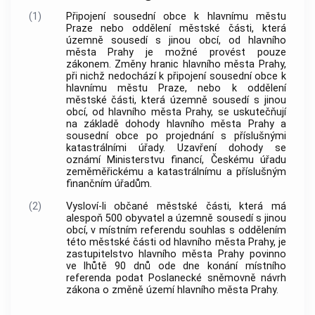
(1)
Připojení sousední
obce
k
hlavnímu městu
Praze
nebo oddělení městské části, která
územně sousedí s jinou
obcí
, od
hlavního
města Prahy
je možné provést pouze
zákonem. Změny hranic
hlavního města Prahy
,
při nichž nedochází k připojení sousední
obce
k
hlavnímu městu Praze
, nebo k oddělení
městské části, která územně sousedí s jinou
obcí
, od
hlavního města Prahy
, se uskutečňují
na základě dohody
hlavního města Prahy
a
sousední
obce
po projednání s příslušnými
katastrálními úřady. Uzavření dohody se
oznámí Ministerstvu financí, Českému úřadu
zeměměřickému a katastrálnímu a příslušným
finančním úřadům.
(2)
Vysloví-li občané městské části, která má
alespoň 500 obyvatel a územně sousedí s jinou
obcí
, v místním referendu souhlas s oddělením
této městské části od
hlavního města Prahy
, je
zastupitelstvo
hlavního města Prahy
povinno
ve lhůtě 90 dnů ode dne konání místního
referenda podat Poslanecké sněmovně návrh
zákona o změně území
hlavního města Prahy
.