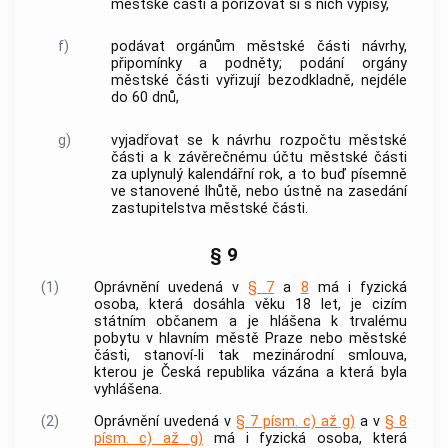
městské části a pořizovat si s nich výpisy,
f)
podávat orgánům městské části návrhy,
připomínky a podněty; podání orgány
městské části vyřizují bezodkladně, nejdéle
do 60 dnů,
g)
vyjadřovat se k návrhu rozpočtu městské
části a k závěrečnému účtu městské části
za uplynulý kalendářní rok, a to buď písemně
ve stanovené lhůtě, nebo ústně na zasedání
zastupitelstva městské části.
§ 9
(1)
Oprávnění uvedená v
§ 7
a
8
má i fyzická
osoba, která dosáhla věku 18 let, je cizím
státním občanem a je hlášena k trvalému
pobytu v
hlavním městě Praze
nebo městské
části, stanoví-li tak mezinárodní smlouva,
kterou je Česká republika vázána a která byla
vyhlášena.
(2)
Oprávnění uvedená v
§ 7 písm. c) až g)
a v
§ 8
písm. c) až g)
má i fyzická osoba, která