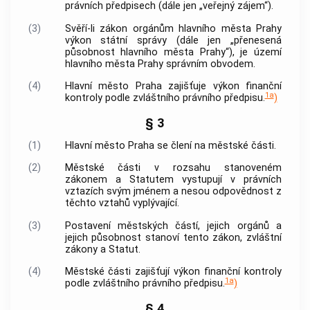
právních předpisech (dále jen „veřejný zájem“).
(3)
Svěří-li zákon orgánům
hlavního města Prahy
výkon státní správy (dále jen „přenesená
působnost
hlavního města Prahy
“), je území
hlavního města Prahy
správním obvodem.
(4)
Hlavní město Praha
zajišťuje výkon finanční
1a
kontroly podle zvláštního právního předpisu.
)
§ 3
(1)
Hlavní město Praha
se člení na městské části.
(2)
Městské části v rozsahu stanoveném
zákonem a Statutem vystupují v právních
vztazích svým jménem a nesou odpovědnost z
těchto vztahů vyplývající.
(3)
Postavení městských částí, jejich orgánů a
jejich působnost stanoví tento zákon, zvláštní
zákony a Statut.
(4)
Městské části zajišťují výkon finanční kontroly
1a
podle zvláštního právního předpisu.
)
§ 4