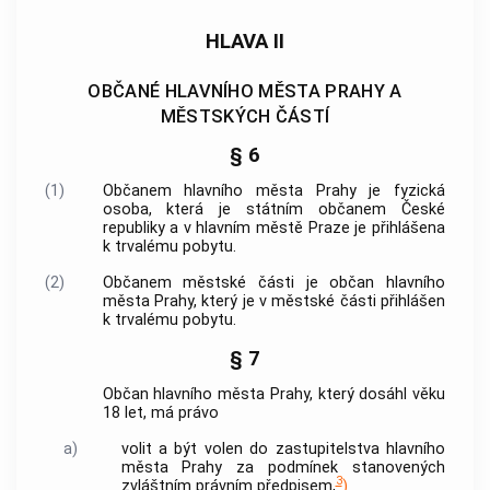
HLAVA II
OBČANÉ HLAVNÍHO MĚSTA PRAHY A
MĚSTSKÝCH ČÁSTÍ
§ 6
(1)
Občanem
hlavního města Prahy
je fyzická
osoba, která je státním občanem České
republiky a v
hlavním městě Praze
je přihlášena
k trvalému pobytu.
(2)
Občanem městské části je občan
hlavního
města Prahy
, který je v městské části přihlášen
k trvalému pobytu.
§ 7
Občan
hlavního města Prahy
, který dosáhl věku
18 let, má právo
a)
volit a být volen do zastupitelstva
hlavního
města Prahy
za podmínek stanovených
3
zvláštním právním předpisem,
)