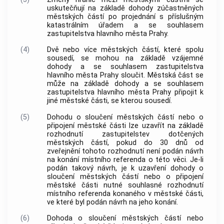
uskutečňují na základě dohody zúčastněných
městských částí po projednání s příslušným
katastrálním úřadem a se souhlasem
zastupitelstva
hlavního města Prahy
.
(4)
Dvě nebo více městských částí, které spolu
sousedí, se mohou na základě vzájemné
dohody a se souhlasem zastupitelstva
hlavního města Prahy
sloučit. Městská část se
může na základě dohody a se souhlasem
zastupitelstva
hlavního města Prahy
připojit k
jiné městské části, se kterou sousedí.
(5)
Dohodu o sloučení městských částí nebo o
připojení městské části lze uzavřít na základě
rozhodnutí zastupitelstev dotčených
městských částí, pokud do 30 dnů od
zveřejnění tohoto rozhodnutí není podán návrh
na konání místního referenda o této věci. Je-li
podán takový návrh, je k uzavření dohody o
sloučení městských částí nebo o připojení
městské části nutné souhlasné rozhodnutí
místního referenda konaného v městské části,
ve které byl podán návrh na jeho konání.
(6)
Dohoda o sloučení městských částí nebo