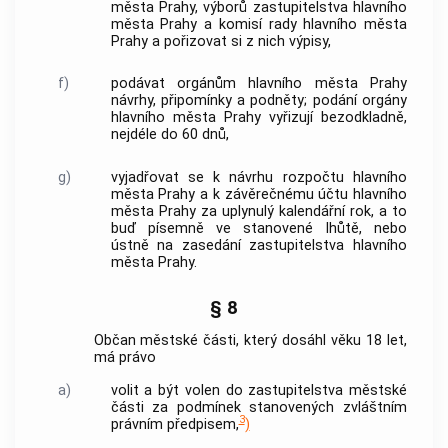
města Prahy
, výborů zastupitelstva
hlavního
města Prahy
a komisí rady
hlavního města
Prahy
a pořizovat si z nich výpisy,
f)
podávat orgánům
hlavního města Prahy
návrhy, připomínky a podněty; podání orgány
hlavního města Prahy
vyřizují bezodkladně,
nejdéle do 60 dnů,
g)
vyjadřovat se k návrhu rozpočtu
hlavního
města Prahy
a k závěrečnému účtu
hlavního
města Prahy
za uplynulý kalendářní rok, a to
buď písemně ve stanovené lhůtě, nebo
ústně na zasedání zastupitelstva
hlavního
města Prahy
.
§ 8
Občan městské části, který dosáhl věku 18 let,
má právo
a)
volit a být volen do zastupitelstva městské
části za podmínek stanovených zvláštním
3
právním předpisem,
)