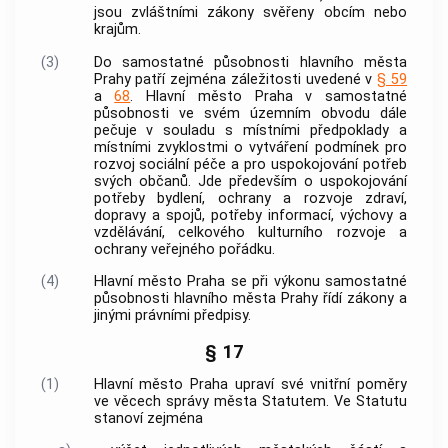
jsou zvláštními zákony svěřeny
obcím
nebo
krajům.
(3)
Do samostatné působnosti
hlavního města
Prahy
patří zejména záležitosti uvedené v
§ 59
a
68
.
Hlavní město Praha
v samostatné
působnosti ve svém územním obvodu dále
pečuje v souladu s místními předpoklady a
místními zvyklostmi o vytváření podmínek pro
rozvoj sociální péče a pro uspokojování potřeb
svých občanů. Jde především o uspokojování
potřeby bydlení, ochrany a rozvoje zdraví,
dopravy a spojů, potřeby informací, výchovy a
vzdělávání, celkového kulturního rozvoje a
ochrany veřejného pořádku.
(4)
Hlavní město Praha
se při výkonu samostatné
působnosti
hlavního města Prahy
řídí zákony a
jinými právními předpisy.
§ 17
(1)
Hlavní město Praha
upraví své vnitřní poměry
ve věcech správy města Statutem. Ve Statutu
stanoví zejména