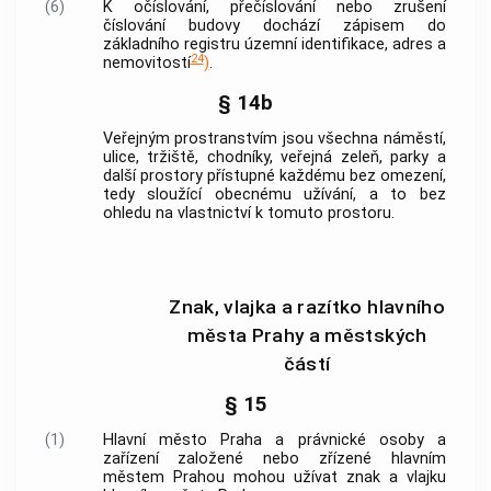
(6)
K očíslování, přečíslování nebo zrušení
číslování budovy dochází zápisem do
základního registru územní identifikace, adres a
24
nemovitostí
)
.
§ 14b
Veřejným prostranstvím
jsou všechna náměstí,
ulice, tržiště, chodníky, veřejná zeleň, parky a
další prostory přístupné každému bez omezení,
tedy sloužící obecnému užívání, a to bez
ohledu na vlastnictví k tomuto prostoru.
Znak, vlajka a razítko hlavního
města Prahy a městských
částí
§ 15
(1)
Hlavní město Praha
a právnické osoby a
zařízení založené nebo zřízené
hlavním
městem Prahou
mohou užívat znak a vlajku