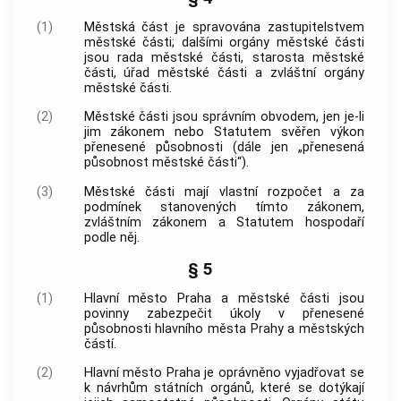
(1)
Městská část je spravována zastupitelstvem
městské části; dalšími orgány městské části
jsou rada městské části, starosta městské
části, úřad městské části a zvláštní orgány
městské části.
(2)
Městské části jsou správním obvodem, jen je-li
jim zákonem nebo Statutem svěřen výkon
přenesené působnosti (dále jen „přenesená
působnost městské části“).
(3)
Městské části mají vlastní rozpočet a za
podmínek stanovených tímto zákonem,
zvláštním zákonem a Statutem hospodaří
podle něj.
§ 5
(1)
Hlavní město Praha
a městské části jsou
povinny zabezpečit úkoly v přenesené
působnosti
hlavního města Prahy
a městských
částí.
(2)
Hlavní město Praha
je oprávněno vyjadřovat se
k návrhům státních orgánů, které se dotýkají