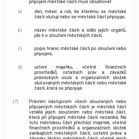
připojení městské části musí obsahovat
a)
den, měsíc a rok, ke kterému se městské
části slučují nebo se městská část připojuje,
b)
název městské části a sídlo jejích orgánů,
jde-li o sloučení městských částí,
c)
popis hranic městské části po sloučení nebo
připojení,
d)
určení majetku, včetně finančních
prostředků, ostatních práv a závazků
právnických osob a organizačních složek
slučovaných městských částí nebo městské
části, která se připojuje.
(7)
Právním nástupcem všech sloučených nebo
připojených městských částí je městská část
vzniklá jejich sloučením nebo městská část,
která při připojení městské části nezaniká. Na
tuto městskou část přechází majetek, včetně
finančních prostředků a organizačních složek
zanikajících městských částí, ostatní práva a
závazky těchto městských částí, včetně jejich