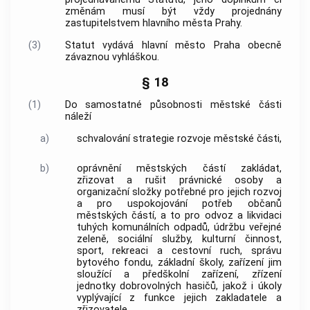
změnám musí být vždy projednány
zastupitelstvem
hlavního města Prahy
.
(3)
Statut vydává
hlavní město Praha
obecně
závaznou vyhláškou.
§ 18
(1)
Do samostatné působnosti městské části
náleží
a)
schvalování strategie rozvoje městské části,
b)
oprávnění městských částí zakládat,
zřizovat a rušit právnické osoby a
organizační složky potřebné pro jejich rozvoj
a pro uspokojování potřeb občanů
městských částí, a to pro odvoz a likvidaci
tuhých komunálních odpadů, údržbu veřejné
zeleně, sociální služby, kulturní činnost,
sport, rekreaci a cestovní ruch, správu
bytového fondu, základní školy, zařízení jim
sloužící a předškolní zařízení, zřízení
jednotky dobrovolných hasičů, jakož i úkoly
vyplývající z funkce jejich zakladatele a
zřizovatele,