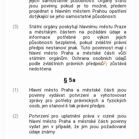
jejich samostatné působnosti. Orgány státu
jsou povinny, pokud je to možné, předem
projednat s
hlavním městem Prahou
opatření
dotýkající se jeho samostatné působnosti.
(3)
Státní orgány poskytují
hlavnímu městu Praze
a městským částem na požádání údaje a
informace potřebné pro výkon jejich
působnosti bezplatně, pokud zvláštní právní
předpis nestanoví jinak. Tuto povinnost mají i
hlavní město Praha
a městské části vůči
státním orgánům. Ochrana
osobních údajů
2
podle zvláštních právních předpisů
)
zůstává
nedotčena.
§ 5a
(1)
Hlavní město Praha
a městské části jsou
povinny vydávat potvrzení a vyhotovovat
zprávy pro potřeby právnických a fyzických
osob, jen stanoví-li tak právní předpis.
(2)
Potvrzení pro uplatnění práva v cizině jsou
hlavní město Praha
a městské části povinny
vydat jen v případě, že jim jsou požadované
údaje známy.