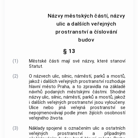
Názvy městských částí, názvy
ulic a dalších veřejných
prostranství a číslování
budov
§ 13
(1)
Městské části mají své názvy, které stanoví
Statut.
(2)
O názvech ulic, silnic, náměstí, parků a mostů,
jakož i dalších
veřejných prostranství
rozhoduje
hlavní město Praha
, a to zpravidla na základě
návrhů podaných městskými částmi. Shodné
názvy ulic, silnic, náměstí, parků a mostů, jakož
i dalších
veřejných prostranství
jsou vyloučeny.
Ulice nebo jiná
veřejná prostranství
se
nepojmenovávají podle jmen žijících osobností
veřejného života.
(3)
Náklady spojené s označením ulic a ostatních
veřejných prostranství
a případným