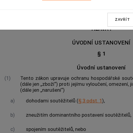
OCHRANA HOSPODÁŘSKÉ SO
ZAVŘÍT
HLAVA I
ÚVODNÍ USTANOVENÍ
§ 1
Úvodní ustanovení
(1)
Tento zákon upravuje ochranu hospodářské soutě
(dále jen „zboží“) proti jejímu vyloučení, omezení,
(dále jen „narušení“)
a)
dohodami
soutěžitelů
(
§ 3 odst. 1
),
b)
zneužitím dominantního postavení
soutěžitelů
,
c)
spojením
soutěžitelů
, nebo