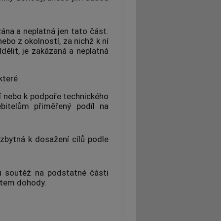
ána a neplatná jen tato část.
ebo z okolností, za nichž k ní
dělit, je zakázaná a neplatná
které
ží nebo k podpoře technického
ebitelům
přiměřený podíl na
zbytná k dosažení cílů podle
 soutěž na podstatné části
ětem dohody.