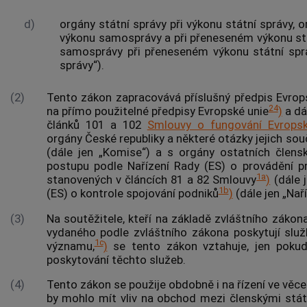
d)
orgány státní správy při výkonu státní správy,
výkonu samosprávy a při přeneseném výkonu st
samosprávy při přeneseném výkonu státní sprá
správy“).
(2)
Tento zákon zapracovává příslušný předpis Evrop
24
na přímo použitelné předpisy Evropské unie
)
a dá
článků 101 a 102
Smlouvy o fungování Evropsk
orgány České republiky a některé otázky jejich so
(dále jen „Komise“) a s orgány ostatních člens
postupu podle Nařízení Rady (ES) o provádění p
1a
stanovených v článcích 81 a 82 Smlouvy
)
(dále j
1b
(ES) o
kontrole
spojování podniků
)
(dále jen „Naří
(3)
Na
soutěžitele
, kteří na základě zvláštního záko
vydaného podle zvláštního zákona poskytují sl
1c
významu,
)
se tento zákon vztahuje, jen pokud
poskytování těchto služeb.
(4)
Tento zákon se použije obdobně i na řízení ve věc
by mohlo mít vliv na obchod mezi členskými stát