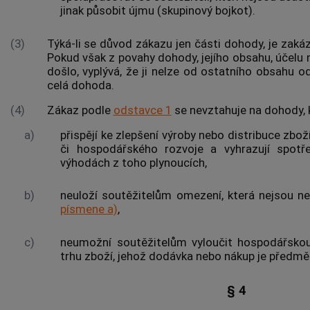
jinak působit újmu (skupinový bojkot).
(3)
Týká-li se důvod zákazu jen části dohody, je zakáz
Pokud však z povahy dohody, jejího obsahu, účelu n
došlo, vyplývá, že ji nelze od ostatního obsahu od
celá dohoda.
(4)
Zákaz podle
odstavce 1
se nevztahuje na dohody, 
a)
přispějí ke zlepšení výroby nebo distribuce zbo
či hospodářského rozvoje a vyhrazují
spotř
výhodách z toho plynoucích,
b)
neuloží
soutěžitelům
omezení, která nejsou ne
písmene a)
,
c)
neumožní
soutěžitelům
vyloučit hospodářskou
trhu zboží, jehož dodávka nebo nákup je předm
§ 4