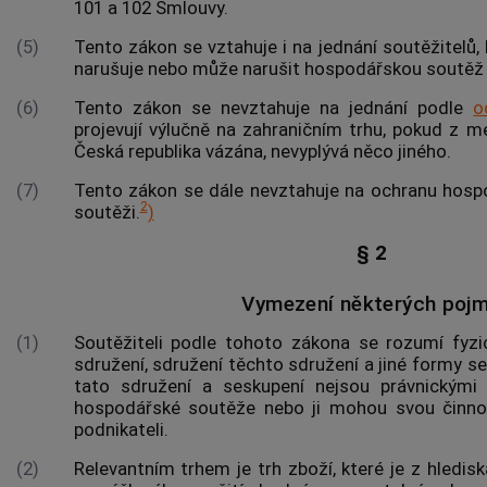
101 a 102 Smlouvy.
(5)
Tento zákon se vztahuje i na jednání
soutěžitelů
,
narušuje nebo může narušit hospodářskou soutěž 
(6)
Tento zákon se nevztahuje na jednání podle
o
projevují výlučně na zahraničním trhu, pokud z m
Česká republika vázána, nevyplývá něco jiného.
(7)
Tento zákon se dále nevztahuje na ochranu hosp
2
soutěži
.
)
§ 2
Vymezení některých poj
(1)
Soutěžiteli
podle tohoto zákona se rozumí fyzick
sdružení, sdružení těchto sdružení a jiné formy ses
tato sdružení a seskupení nejsou právnickými
hospodářské soutěže nebo ji mohou svou činnost
podnikateli.
(2)
Relevantním trhem
je trh zboží, které je z hledisk