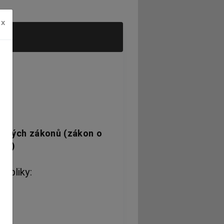
x
terých zákonů (zákon o
ěže)
ubliky: