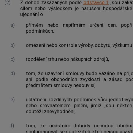
(2)
Z dohod zakázaných podle
odstavce 1
jsou zakáz
cílem nebo výsledkem je narušení hospodářské
ujednání o
a)
přímém nebo nepřímém určení cen, popří
podmínkách,
b)
omezení nebo
kontrole
výroby, odbytu, výzkumu 
c)
rozdělení trhu nebo nákupních zdrojů,
d)
tom, že uzavření smlouvy bude vázáno na přijet
ani podle obchodních zvyklostí a zásad po
předmětem smlouvy nesouvisí,
e)
uplatnění rozdílných podmínek vůči jednotliv
nebo srovnatelném plnění, jimiž jsou někteř
soutěži znevýhodněni,
f)
tom, že účastníci dohody nebudou obchod
spolupracovat se
soutěžiteli
, kteří nejsou účas