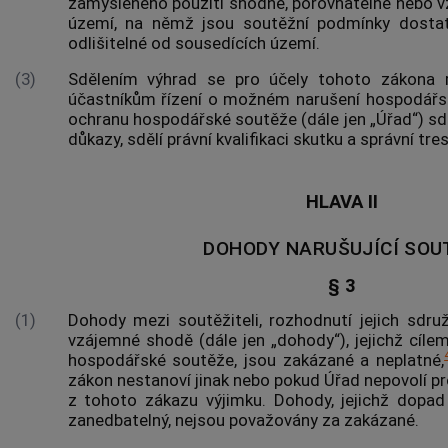
zamýšleného použití shodné, porovnatelné nebo vz
území, na němž jsou soutěžní podmínky dosta
odlišitelné od sousedících území.
(3)
Sdělením výhrad se pro účely tohoto zákona 
účastníkům řízení o možném narušení hospodářs
ochranu hospodářské soutěže (dále jen „Úřad“) sděl
důkazy, sdělí právní kvalifikaci skutku a správní tres
HLAVA II
DOHODY NARUŠUJÍCÍ SOU
§ 3
(1)
Dohody mezi
soutěžiteli
, rozhodnutí jejich sdru
vzájemné shodě (dále jen „dohody“), jejichž cíle
hospodářské soutěže, jsou zakázané a neplatné,
zákon nestanoví jinak nebo pokud Úřad nepovolí 
z tohoto zákazu výjimku. Dohody, jejichž dopa
zanedbatelný, nejsou považovány za zakázané.