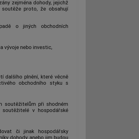
ány zejména dohody, jejichž
 soutěže proto, že obsahují
padě o jiných obchodních
a vývoje nebo investic,
í dalšího plnění, které věcně
ctivého obchodního styku s
ým
soutěžitelům
při shodném
í
soutěžitelé
v hospodářské
ovat či jinak hospodářsky
tníky dohody, anebo jim budou