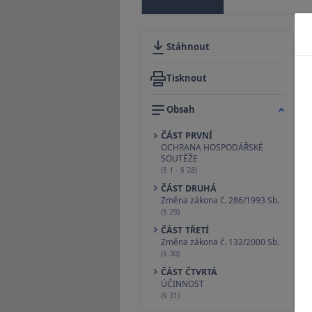
Stáhnout
Tisknout
Obsah
ČÁST PRVNÍ
OCHRANA HOSPODÁŘSKÉ
SOUTĚŽE
(§ 1 - § 28)
ČÁST DRUHÁ
Změna zákona č. 286/1993 Sb.
(§ 29)
ČÁST TŘETÍ
Změna zákona č. 132/2000 Sb.
(§ 30)
ČÁST ČTVRTÁ
ÚČINNOST
(§ 31)