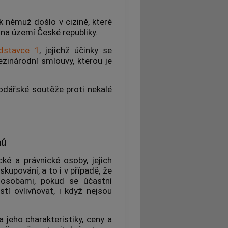
 k němuž došlo v cizině, které
na území České republiky.
dstavce 1
, jejichž účinky se
ezinárodní smlouvy, kterou je
odářské soutěže proti
nekalé
mů
é a právnické osoby, jejich
kupování, a to i v případě, že
 osobami, pokud se účastní
í ovlivňovat, i když nejsou
a jeho charakteristiky, ceny a