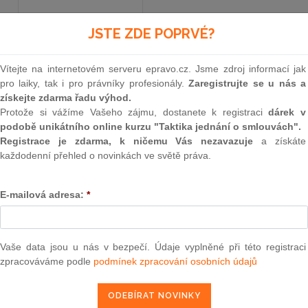
JSTE ZDE POPRVÉ?
Aktuální znění
od 3. 4. 2025
Vítejte na internetovém serveru epravo.cz. Jsme zdroj informací jak
pro laiky, tak i pro právníky profesionály.
Zaregistrujte se u nás a
143
získejte zdarma řadu výhod.
Protože si vážíme Vašeho zájmu, dostanete k registraci
dárek v
ZÁKON
podobě unikátního online kurzu "Taktika jednání o smlouvách".
Registrace je zdarma, k ničemu Vás nezavazuje
a získáte
ze dne 4. dubna 2001
každodenní přehled o novinkách ve světě práva.
o ochraně hospodářské soutěže a o změně něk
E-mailová adresa:
*
ochraně hospodářské sout
Parlament se usnesl na tomto zákoně České rep
Vaše data jsou u nás v bezpečí. Údaje vyplněné při této registraci
zpracováváme podle
podmínek zpracování osobních údajů
ČÁST PRVNÍ