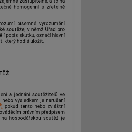
ájemně zastupitelné, a to na
tečně homogenní a zřetelně
rozumí písemné vyrozumění
ké soutěže, v němž Úřad pro
í popis skutku, označí hlavní
t, který hodlá uložit.
TĚŽ
žení a jednání
soutěžitelů
ve
m nebo výsledkem je narušení
4
)
pokud tento nebo zvláštní
prováděcím právním předpisem
d na hospodářskou soutěž je