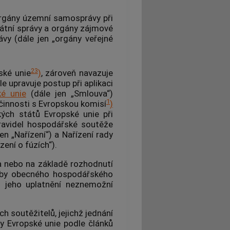
 orgány územní samosprávy při
átní správy a orgány zájmové
vy (dále jen „orgány veřejné
23
ské unie
)
, zároveň navazuje
le upravuje postup při aplikaci
é unie
(dále jen „Smlouva“)
1
učinnosti s Evropskou komisí
)
kých států Evropské unie při
ravidel hospodářské soutěže
en „Nařízení“) a Nařízení rady
zení o fúzích“).
na nebo na základě rozhodnutí
užby obecného hospodářského
 jeho uplatnění neznemožní
ech
soutěžitelů
, jejichž jednání
y Evropské unie podle článků