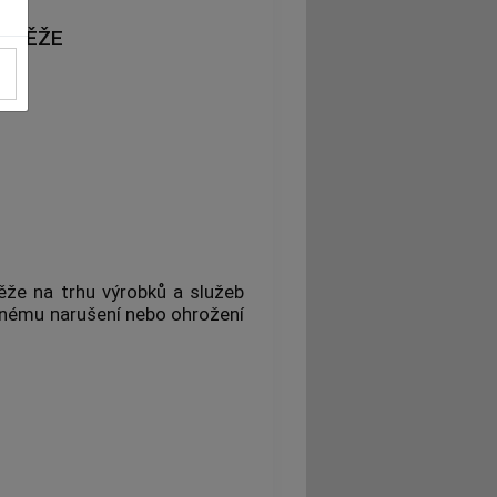
UTĚŽE
že na trhu výrobků a služeb
 jinému narušení nebo ohrožení