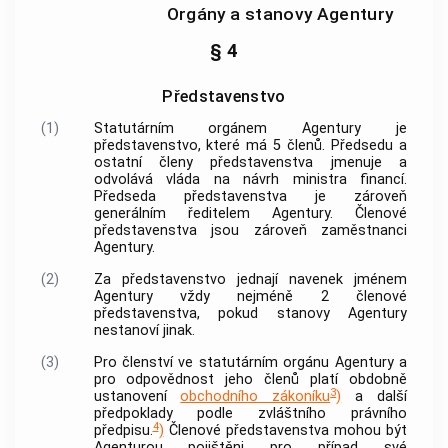
Orgány a stanovy Agentury
§ 4
Představenstvo
(1)
Statutárním orgánem
Agentury
je
představenstvo, které má 5 členů. Předsedu a
ostatní členy představenstva jmenuje a
odvolává vláda na návrh ministra financí.
Předseda představenstva je zároveň
generálním ředitelem
Agentury
. Členové
představenstva jsou zároveň zaměstnanci
Agentury
.
(2)
Za představenstvo jednají navenek jménem
Agentury
vždy nejméně 2 členové
představenstva, pokud stanovy
Agentury
nestanoví jinak.
(3)
Pro členství ve statutárním orgánu
Agentury
a
pro odpovědnost jeho členů platí obdobně
3
ustanovení
obchodního zákoníku
)
a další
předpoklady podle zvláštního právního
4
předpisu.
)
Členové představenstva mohou být
Agenturou
pojištěni pro případ své