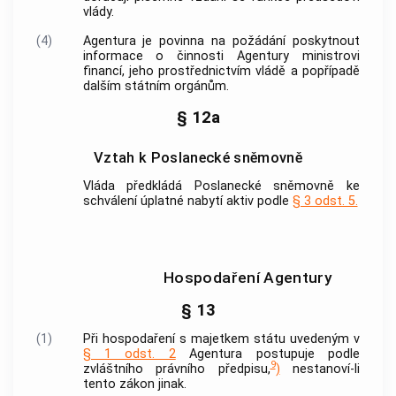
vlády.
(4)
Agentura
je povinna na požádání poskytnout
informace o činnosti
Agentury
ministrovi
financí, jeho prostřednictvím vládě a popřípadě
dalším státním orgánům.
§ 12a
Vztah k Poslanecké sněmovně
Vláda předkládá Poslanecké sněmovně ke
schválení úplatné nabytí aktiv podle
§ 3 odst. 5.
Hospodaření Agentury
§ 13
(1)
Při hospodaření s majetkem státu uvedeným v
§ 1 odst. 2
Agentura
postupuje podle
9
zvláštního právního předpisu,
)
nestanoví-li
tento zákon jinak.