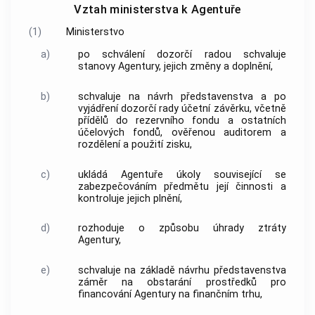
Vztah ministerstva k Agentuře
(1)
Ministerstvo
a)
po schválení
dozorčí radou
schvaluje
stanovy
Agentury
, jejich změny a doplnění,
b)
schvaluje na návrh představenstva a po
vyjádření
dozorčí rady
účetní závěrku, včetně
přídělů do rezervního fondu a ostatních
účelových fondů, ověřenou auditorem a
rozdělení a použití zisku,
c)
ukládá
Agentuře
úkoly související se
zabezpečováním předmětu její činnosti a
kontroluje jejich plnění,
d)
rozhoduje o způsobu úhrady ztráty
Agentury
,
e)
schvaluje na základě návrhu představenstva
záměr na obstarání prostředků pro
financování
Agentury
na finančním trhu,