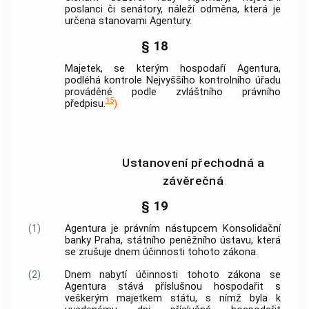
poslanci či senátory, náleží odměna, která je
určena stanovami
Agentury
.
§ 18
Majetek, se kterým hospodaří
Agentura
,
podléhá kontrole Nejvyššího kontrolního úřadu
prováděné podle zvláštního právního
15
předpisu.
)
Ustanovení přechodná a
závěrečná
§ 19
(1)
Agentura
je právním nástupcem Konsolidační
banky
Praha, státního peněžního ústavu, která
se zrušuje dnem účinnosti tohoto zákona.
(2)
Dnem nabytí účinnosti tohoto zákona se
Agentura
stává příslušnou hospodařit s
veškerým majetkem státu, s nímž byla k