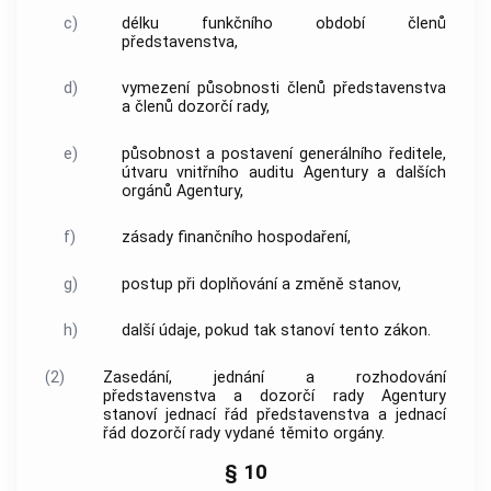
c)
délku funkčního období členů
představenstva,
d)
vymezení působnosti členů představenstva
a členů
dozorčí rady
,
e)
působnost a postavení generálního ředitele,
útvaru vnitřního auditu
Agentury
a dalších
orgánů
Agentury
,
f)
zásady finančního hospodaření,
g)
postup při doplňování a změně stanov,
h)
další údaje, pokud tak stanoví tento zákon.
(2)
Zasedání, jednání a rozhodování
představenstva a
dozorčí rady
Agentury
stanoví jednací řád představenstva a jednací
řád
dozorčí rady
vydané těmito orgány.
§ 10