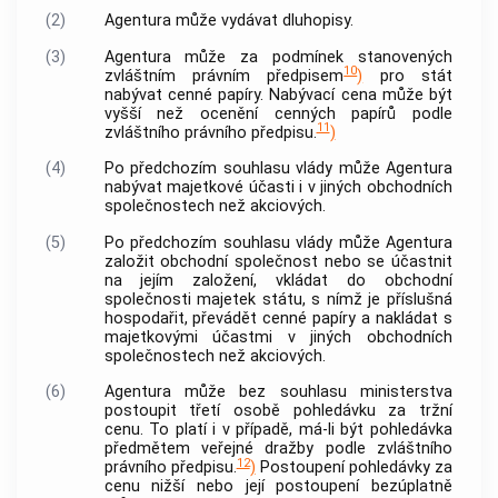
(2)
Agentura
může vydávat dluhopisy.
(3)
Agentura
může za podmínek stanovených
10
zvláštním právním předpisem
)
pro stát
nabývat
cenné papíry
. Nabývací cena může být
vyšší než ocenění
cenných papírů
podle
11
zvláštního právního předpisu.
)
(4)
Po předchozím souhlasu vlády může
Agentura
nabývat majetkové účasti i v jiných obchodních
společnostech než akciových.
(5)
Po předchozím souhlasu vlády může
Agentura
založit obchodní společnost nebo se účastnit
na jejím založení, vkládat do obchodní
společnosti majetek státu, s nímž je příslušná
hospodařit, převádět
cenné papíry
a nakládat s
majetkovými účastmi v jiných obchodních
společnostech než akciových.
(6)
Agentura
může bez souhlasu ministerstva
postoupit třetí osobě pohledávku za tržní
cenu. To platí i v případě, má-li být pohledávka
předmětem veřejné dražby podle zvláštního
12
právního předpisu.
)
Postoupení pohledávky za
cenu nižší nebo její postoupení bezúplatně