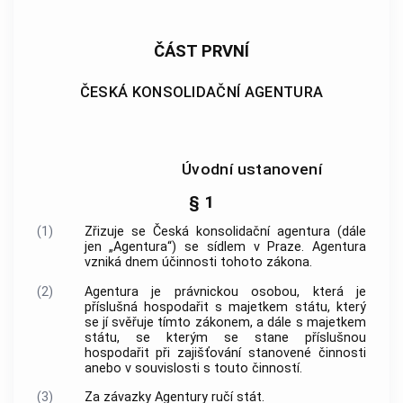
ČÁST PRVNÍ
ČESKÁ KONSOLIDAČNÍ AGENTURA
Úvodní ustanovení
§ 1
(1)
Zřizuje se Česká konsolidační
agentura
(dále
jen „
Agentura
“) se sídlem v Praze.
Agentura
vzniká dnem účinnosti tohoto zákona.
(2)
Agentura
je právnickou osobou, která je
příslušná hospodařit s majetkem státu, který
se jí svěřuje tímto zákonem, a dále s majetkem
státu, se kterým se stane příslušnou
hospodařit při zajišťování stanovené činnosti
anebo v souvislosti s touto činností.
(3)
Za závazky
Agentury
ručí stát.