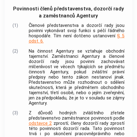
Povinnosti členů představenstva, dozorčí rady
a zaměstnanců Agentury
(1)
Členové představenstva a
dozorčí rady
jsou
povinni vykonávat svoji funkci s péčí řádného
hospodáře. Tím není dotčeno ustanovení
§ 5
odst. 6.
(2)
Na činnost
Agentury
se vztahuje obchodní
tajemství. Zaměstnanci
Agentury
a členové
dozorčí rady
jsou povinni zachovávat
mlčenlivost ve věcech týkajících se předmětu
činnosti
Agentury
, pokud zvláštní právní
předpisy nebo tento zákon nestanoví jinak.
Představenstvo může rozhodnout o sdělení
skutečnosti, která je předmětem obchodního
tajemství, třetí osobě, nebo o jejím zveřejnění,
jen za předpokladu, že je to v souladu se zájmy
Agentury
.
(3)
Z důvodů hodných zvláštního zřetele
představenstvo zaměstnance povinnosti podle
odstavce 2
zprostí; členy
dozorčí rady
zprostí
této povinnosti dozorčí rada. Tato povinnost
trvá i po skončení pracovněprávního nebo