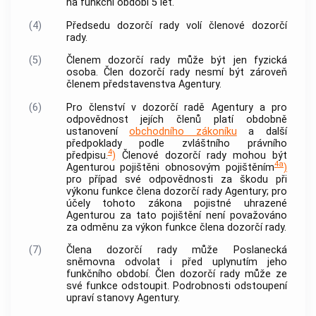
na funkční období 5 let.
(4)
Předsedu
dozorčí rady
volí členové
dozorčí
rady
.
(5)
Členem
dozorčí rady
může být jen fyzická
osoba. Člen
dozorčí rady
nesmí být zároveň
členem představenstva
Agentury
.
(6)
Pro členství v
dozorčí radě
Agentury
a pro
odpovědnost jejích členů platí obdobně
ustanovení
obchodního zákoníku
a další
předpoklady podle zvláštního právního
4
předpisu.
)
Členové
dozorčí rady
mohou být
4a
Agenturou
pojištěni obnosovým pojištěním
)
pro případ své odpovědnosti za škodu při
výkonu funkce člena
dozorčí rady
Agentury
; pro
účely tohoto zákona pojistné uhrazené
Agenturou
za tato pojištění není považováno
za odměnu za výkon funkce člena
dozorčí rady
.
(7)
Člena
dozorčí rady
může Poslanecká
sněmovna odvolat i před uplynutím jeho
funkčního období. Člen
dozorčí rady
může ze
své funkce odstoupit. Podrobnosti odstoupení
upraví stanovy
Agentury
.