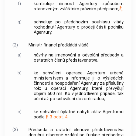
f)
kontroluje činnost
Agentury
způsobem
8
stanoveným zvláštním právním předpisem,
)
g)
schvaluje po předchozím souhlasu vlády
rozhodnutí
Agentury
o prodeji části podniku
Agentury
.
(2)
Ministr financí předkládá vládě
a)
návrhy na jmenování a odvolání předsedy a
ostatních členů představenstva,
b)
ke schválení operace
Agentury
určené
ministerstvem a informuje ji o výsledcích
činnosti a hospodaření
Agentury
za příslušný
rok; u operací
Agentury
, které převyšují
objem 500 mil. Kč v jednotlivém případě, tak
učiní až po schválení
dozorčí radou
,
c)
ke schválení úplatné nabytí aktiv
Agenturou
podle
§ 3 odst. 4.
(3)
Předseda a ostatní členové představenstva
doručují písemné vzdání se funkce předsedovi