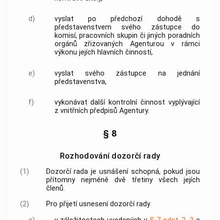
d)
vyslat po předchozí dohodě s
představenstvem svého zástupce do
komisí, pracovních skupin či jiných poradních
orgánů zřizovaných
Agenturou
v rámci
výkonu jejích hlavních činností,
e)
vyslat svého zástupce na jednání
představenstva,
f)
vykonávat další kontrolní činnost vyplývající
z vnitřních předpisů
Agentury
.
§ 8
Rozhodování dozorčí rady
(1)
Dozorčí rada
je usnášení schopná, pokud jsou
přítomny nejméně dvě třetiny všech jejích
členů.
(2)
Pro přijetí usnesení
dozorčí rady