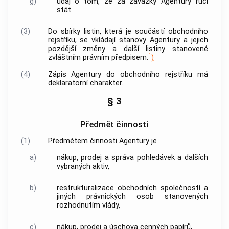
g)
údaj o tom, že za závazky
Agentury
ručí
stát.
(3)
Do sbírky listin, která je součástí obchodního
rejstříku, se vkládají stanovy
Agentury
a jejich
pozdější změny a další listiny stanovené
1
zvláštním právním předpisem.
)
(4)
Zápis
Agentury
do obchodního rejstříku má
deklaratorní charakter.
§ 3
Předmět činnosti
(1)
Předmětem činnosti
Agentury
je
a)
nákup, prodej a správa pohledávek a dalších
vybraných aktiv,
b)
restrukturalizace obchodních společností a
jiných právnických osob stanovených
rozhodnutím vlády,
c)
nákup, prodej a úschova
cenných papírů
,