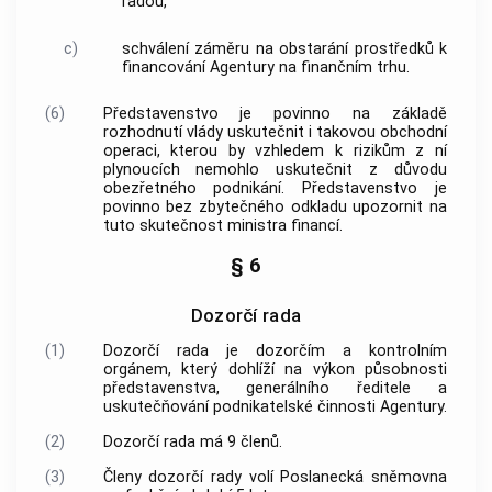
radou
,
c)
schválení záměru na obstarání prostředků k
financování
Agentury
na finančním trhu.
(6)
Představenstvo je povinno na základě
rozhodnutí vlády uskutečnit i takovou obchodní
operaci, kterou by vzhledem k rizikům z ní
plynoucích nemohlo uskutečnit z důvodu
obezřetného podnikání. Představenstvo je
povinno bez zbytečného odkladu upozornit na
tuto skutečnost ministra financí.
§ 6
Dozorčí rada
(1)
Dozorčí rada
je dozorčím a kontrolním
orgánem, který dohlíží na výkon působnosti
představenstva, generálního ředitele a
uskutečňování podnikatelské činnosti
Agentury
.
(2)
Dozorčí rada
má 9 členů.
(3)
Členy
dozorčí rady
volí Poslanecká sněmovna