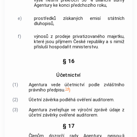
výše nesmí překročit 30 % bilanční sumy
Agentury
ke konci předchozího roku,
e)
prostředků získaných emisí státních
dluhopisů,
f)
výnosů z prodeje privatizovaného majetku,
které jsou příjmem České republiky a s nimiž
přísluší hospodařit ministerstvu.
§ 16
Účetnictví
(1)
Agentura
vede účetnictví podle zvláštního
14
právního předpisu.
)
(2)
Účetní závěrka podléhá ověření auditorem.
(3)
Agentura
zveřejňuje ve výroční zprávě údaje z
účetní závěrky ověřené auditorem.
§ 17
Členům
dozorčí rady
Agentury
, nejsou-li