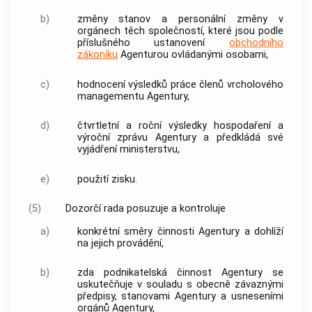
b)
změny stanov a personální změny v
orgánech těch společností, které jsou podle
příslušného ustanovení
obchodního
zákoníku
Agenturou
ovládanými osobami,
c)
hodnocení výsledků práce členů vrcholového
managementu
Agentury
,
d)
čtvrtletní a roční výsledky hospodaření a
výroční zprávu
Agentury
a předkládá své
vyjádření ministerstvu,
e)
použití zisku.
(5)
Dozorčí rada
posuzuje a kontroluje
a)
konkrétní směry činnosti
Agentury
a dohlíží
na jejich provádění,
b)
zda podnikatelská činnost
Agentury
se
uskutečňuje v souladu s obecně závaznými
předpisy, stanovami
Agentury
a usneseními
orgánů
Agentury
,