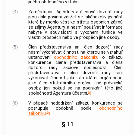
jiného obdobného vztahu.
(4)
Zaměstnanci
Agentury
a členové
dozorčí rady
jsou dále povinni zdržet se jakéhokoliv jednání,
které by mohlo vést ke střetu osobních zájmů
se zájmy
Agentury
, a nesmí používat informace
nabyté v souvislosti s výkonem funkce ve
vlastní prospěch nebo ve prospěch jiné osoby.
(5)
Člen představenstva ani člen
dozorčí rady
nesmí vykonávat činnost, na kterou se vztahují
ustanovení
obchodního zákoníku
o zákazu
konkurence člena představenstva a člena
dozorčí rady
akciové společnosti
. Člen
představenstva i člen
dozorčí rady
smí
vykonávat činnost jako statutární orgán nebo
jako člen statutárního orgánu jiné právnické
osoby, jen pokud se na podnikání této jiné
5
společnosti
Agentura
účastní.
)
(6)
V případě nedodržení zákazu konkurence se
postupuje obdobně podle
obchodního
6
zákoníku
.
)
§ 11