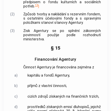
předpisem o fondu kulturních a sociálních
13
potřeb.
)
(2)
Způsob tvorby a nakládání s rezervním fondem,
s ostatními účelovými fondy a s opravnými
položkami stanoví stanovy
Agentury
.
(3)
Zisk
Agentury
se po splnění zákonných
povinností použije podle rozhodnutí
ministerstva.
§ 15
Financování Agentury
Činnost
Agentury
je financována zejména z
a)
kapitálu a fondů
Agentury
,
b)
příjmů z vlastní činnosti,
c)
cizích zdrojů získaných na finančních trzích,
d)
prostředků získaných
emisí dluhopisů
, jejichž