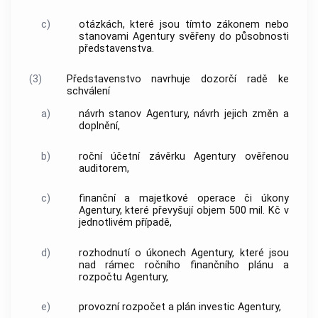
c)
otázkách, které jsou tímto zákonem nebo
stanovami
Agentury
svěřeny do působnosti
představenstva.
(3)
Představenstvo navrhuje
dozorčí radě
ke
schválení
a)
návrh stanov
Agentury
, návrh jejich změn a
doplnění,
b)
roční účetní závěrku
Agentury
ověřenou
auditorem,
c)
finanční a majetkové operace či úkony
Agentury
, které převyšují objem 500 mil. Kč v
jednotlivém případě,
d)
rozhodnutí o úkonech
Agentury
, které jsou
nad rámec ročního finančního plánu a
rozpočtu
Agentury
,
e)
provozní rozpočet a plán investic
Agentury
,