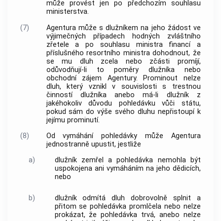
může provést jen po předchozím souhlasu
ministerstva.
(7)
Agentura
může s dlužníkem na jeho žádost ve
výjimečných případech hodných zvláštního
zřetele a po souhlasu ministra financí a
příslušného resortního ministra dohodnout, že
se mu dluh zcela nebo zčásti promíjí,
odůvodňují-li to poměry dlužníka nebo
obchodní zájem
Agentury
. Prominout nelze
dluh, který vznikl v souvislosti s trestnou
činností dlužníka anebo má-li dlužník z
jakéhokoliv důvodu pohledávku vůči státu,
pokud sám do výše svého dluhu nepřistoupí k
jejímu prominutí.
(8)
Od vymáhání pohledávky může
Agentura
jednostranně upustit, jestliže
a)
dlužník zemřel a pohledávka nemohla být
uspokojena ani vymáháním na jeho dědicích,
nebo
b)
dlužník odmítá dluh dobrovolně splnit a
přitom se pohledávka promlčela nebo nelze
prokázat, že pohledávka trvá, anebo nelze