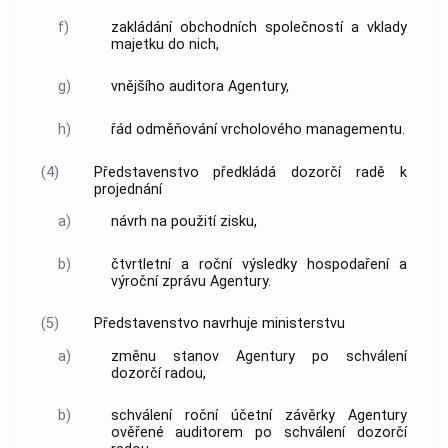
f)
zakládání obchodních společností a vklady
majetku do nich,
g)
vnějšího auditora
Agentury
,
h)
řád odměňování vrcholového managementu.
(4)
Představenstvo předkládá
dozorčí radě
k
projednání
a)
návrh na použití zisku,
b)
čtvrtletní a roční výsledky hospodaření a
výroční zprávu
Agentury
.
(5)
Představenstvo navrhuje ministerstvu
a)
změnu stanov
Agentury
po schválení
dozorčí radou
,
b)
schválení roční účetní závěrky
Agentury
ověřené auditorem po schválení
dozorčí