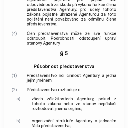
odpovědnosti za škodu při výkonu funkce člena
představenstva
Agentury
; pro účely tohoto
zákona pojistné uhrazené
Agenturou
za toto
pojištění není považováno za odměnu člena
představenstva.
(4)
Člen představenstva může ze své funkce
odstoupit. Podrobnosti odstoupení upraví
stanovy
Agentury
.
§ 5
Působnost představenstva
(1)
Představenstvo řídí činnost
Agentury
a jedná
jejím jménem.
(2)
Představenstvo rozhoduje o
a)
všech záležitostech
Agentury
, pokud z
tohoto zákona nebo ze stanov nepřísluší
rozhodovat jinému orgánu,
b)
organizační struktuře
Agentury
a jednacím
řádu představenstva,