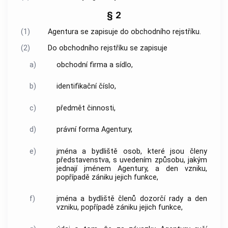
§ 2
(1)
Agentura
se zapisuje do obchodního rejstříku.
(2)
Do obchodního rejstříku se zapisuje
a)
obchodní firma a sídlo,
b)
identifikační číslo,
c)
předmět činnosti,
d)
právní forma
Agentury
,
e)
jména a bydliště osob, které jsou členy
představenstva, s uvedením způsobu, jakým
jednají jménem
Agentury
, a den vzniku,
popřípadě zániku jejich funkce,
f)
jména a bydliště členů
dozorčí rady
a den
vzniku, popřípadě zániku jejich funkce,