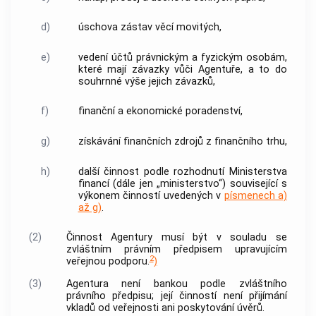
d)
úschova zástav věcí movitých,
e)
vedení účtů právnickým a fyzickým osobám,
které mají závazky vůči
Agentuře
, a to do
souhrnné výše jejich závazků,
f)
finanční a ekonomické poradenství,
g)
získávání finančních zdrojů z finančního trhu,
h)
další činnost podle rozhodnutí Ministerstva
financí (dále jen „ministerstvo“) související s
výkonem činností uvedených v
písmenech a)
až g)
.
(2)
Činnost
Agentury
musí být v souladu se
zvláštním právním předpisem upravujícím
2
veřejnou podporu.
)
(3)
Agentura
není
bankou
podle zvláštního
právního předpisu; její činností není přijímání
vkladů od veřejnosti ani poskytování úvěrů.