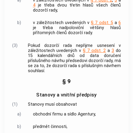
a)
v záležitostech uvedených v
§ 7 odst. 2
,
3
a
4
je třeba dvou třetin hlasů všech členů
dozorčí rady
,
b)
v záležitostech uvedených v
§ 7 odst. 5
a
6
je třeba nadpoloviční většiny hlasů
přítomných členů
dozorčí rady
.
(3)
Pokud
dozorčí rada
nepřijme usnesení v
záležitostech uvedených v
§ 7 odst. 2
a
3
do
15 kalendářních dnů od data doručení
příslušného návrhu předsedovi
dozorčí rady
, má
se za to, že
dozorčí rada
s příslušným návrhem
souhlasí.
§ 9
Stanovy a vnitřní předpisy
(1)
Stanovy musí obsahovat
a)
obchodní firmu a sídlo
Agentury
,
b)
předmět činnosti,