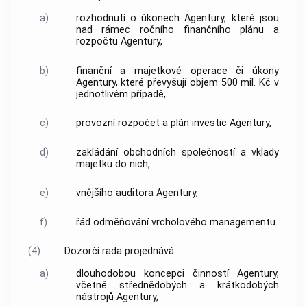
a)
rozhodnutí o úkonech
Agentury
, které jsou
nad rámec ročního finančního plánu a
rozpočtu
Agentury
,
b)
finanční a majetkové operace či úkony
Agentury
, které převyšují objem 500 mil. Kč v
jednotlivém případě,
c)
provozní rozpočet a plán investic
Agentury
,
d)
zakládání obchodních společností a vklady
majetku do nich,
e)
vnějšího auditora
Agentury
,
f)
řád odměňování vrcholového managementu.
(4)
Dozorčí rada
projednává
a)
dlouhodobou koncepci činností
Agentury
,
včetně střednědobých a krátkodobých
nástrojů
Agentury
,