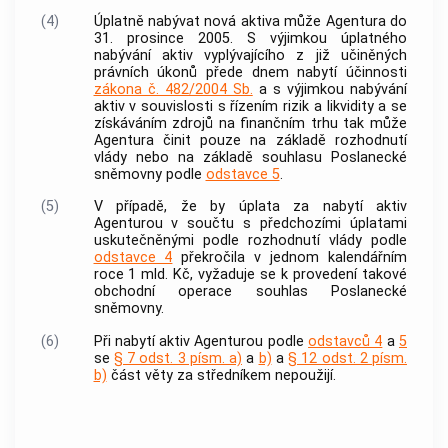
(4)
Úplatně nabývat nová aktiva může
Agentura
do
31. prosince 2005. S výjimkou úplatného
nabývání aktiv vyplývajícího z již učiněných
právních úkonů přede dnem nabytí účinnosti
zákona č. 482/2004 Sb.
a s výjimkou nabývání
aktiv v souvislosti s řízením rizik a likvidity a se
získáváním zdrojů na finančním trhu tak může
Agentura
činit pouze na základě rozhodnutí
vlády nebo na základě souhlasu Poslanecké
sněmovny podle
odstavce 5
.
(5)
V případě, že by úplata za nabytí aktiv
Agenturou
v součtu s předchozími úplatami
uskutečněnými podle rozhodnutí vlády podle
odstavce 4
překročila v jednom kalendářním
roce 1 mld. Kč, vyžaduje se k provedení takové
obchodní operace souhlas Poslanecké
sněmovny.
(6)
Při nabytí aktiv
Agenturou
podle
odstavců 4
a
5
se
§ 7 odst. 3 písm. a)
a
b)
a
§ 12 odst. 2 písm.
b)
část věty za středníkem nepoužijí.