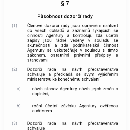
§ 7
Působnost dozorčí rady
(1)
Členové
dozorčí rady
jsou oprávněni nahlížet
do všech dokladů a záznamů týkajících se
činnosti
Agentury
a kontrolují, zda účetní
zápisy jsou řádně vedeny v souladu se
skutečností a zda podnikatelská činnost
Agentury
se uskutečňuje v souladu s tímto
zákonem, ostatními právními předpisy a
stanovami.
(2)
Dozorčí rada
na návrh představenstva
schvaluje a předkládá se svým vyjádřením
ministerstvu ke konečnému schválení
a)
návrh stanov
Agentury
, návrh jejich změn a
doplnění,
b)
roční účetní závěrku
Agentury
ověřenou
auditorem.
(3)
Dozorčí rada
na návrh představenstva
schvaluje