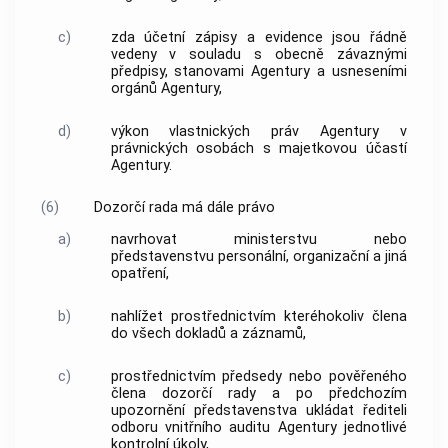
c)
zda účetní zápisy a evidence jsou řádně
vedeny v souladu s obecně závaznými
předpisy, stanovami
Agentury
a usneseními
orgánů
Agentury
,
d)
výkon vlastnických práv
Agentury
v
právnických osobách s majetkovou účastí
Agentury
.
(6)
Dozorčí rada
má dále právo
a)
navrhovat ministerstvu nebo
představenstvu personální, organizační a jiná
opatření,
b)
nahlížet prostřednictvím kteréhokoliv člena
do všech dokladů a záznamů,
c)
prostřednictvím předsedy nebo pověřeného
člena
dozorčí rady
a po předchozím
upozornění představenstva ukládat řediteli
odboru vnitřního auditu
Agentury
jednotlivé
kontrolní úkoly,