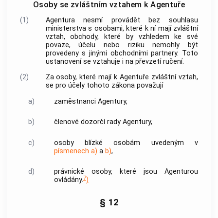
Osoby se zvláštním vztahem k Agentuře
(1)
Agentura
nesmí provádět bez souhlasu
ministerstva s osobami, které k ní mají zvláštní
vztah, obchody, které by vzhledem ke své
povaze, účelu nebo riziku nemohly být
provedeny s jinými obchodními partnery. Toto
ustanovení se vztahuje i na převzetí ručení.
(2)
Za osoby, které mají k
Agentuře
zvláštní vztah,
se pro účely tohoto zákona považují
a)
zaměstnanci
Agentury
,
b)
členové
dozorčí rady
Agentury
,
c)
osoby blízké osobám uvedeným v
písmenech a)
a
b)
,
d)
právnické osoby, které jsou
Agenturou
7
ovládány.
)
§ 12