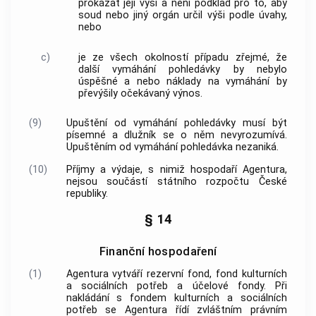
prokázat její výši a není podklad pro to, aby
soud nebo jiný orgán určil výši podle úvahy,
nebo
c)
je ze všech okolností případu zřejmé, že
další vymáhání pohledávky by nebylo
úspěšné a nebo náklady na vymáhání by
převýšily očekávaný výnos.
(9)
Upuštění od vymáhání pohledávky musí být
písemné a dlužník se o něm nevyrozumívá.
Upuštěním od vymáhání pohledávka nezaniká.
(10)
Příjmy a výdaje, s nimiž hospodaří
Agentura
,
nejsou součástí státního rozpočtu České
republiky.
§ 14
Finanční hospodaření
(1)
Agentura
vytváří rezervní fond, fond kulturních
a sociálních potřeb a účelové fondy. Při
nakládání s fondem kulturních a sociálních
potřeb se
Agentura
řídí zvláštním právním