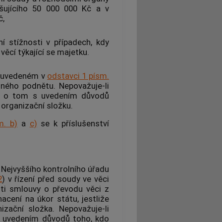
yšujícího 50 000 000 Kč a v
č,
í stížnosti v případech, kdy
věcí týkající se majetku.
dě uvedeném v
odstavci 1 písm.
jiného podnětu. Nepovažuje-li
í o tom s uvedením důvodů
 organizační složku.
m. b)
a
c)
se k příslušenství
Nejvyššího kontrolního úřadu
2
) v řízení před soudy ve věci
sti smlouvy o převodu věci z
cení na úkor státu, jestliže
zační složka. Nepovažuje-li
s uvedením důvodů toho, kdo