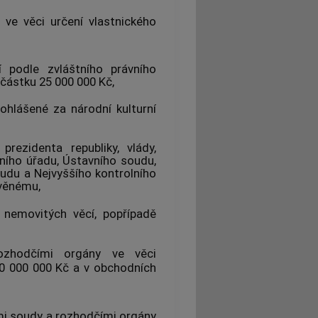
ve věci určení vlastnického
 podle zvláštního právního
 částku 25 000 000 Kč,
hlášené za národní kulturní
prezidenta republiky, vlády,
vního úřadu,
Ústavního soudu
,
udu a Nejvyššího kontrolního
věnému,
 nemovitých věcí, popřípadě
zhodčími orgány ve věci
50 000 000 Kč a v obchodních
mi soudy a rozhodčími orgány