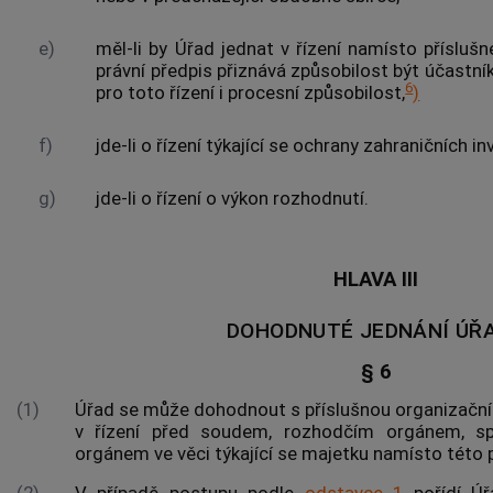
e)
měl-li by Úřad jednat v řízení namísto přísluš
právní předpis přiznává způsobilost být účastní
6
pro toto řízení i procesní způsobilost,
)
f)
jde-li o řízení týkající se ochrany zahraničních in
g)
jde-li o řízení o výkon rozhodnutí.
HLAVA III
DOHODNUTÉ JEDNÁNÍ ÚŘ
§ 6
(1)
Úřad se může dohodnout s příslušnou organizační 
v řízení před soudem, rozhodčím orgánem, s
orgánem ve věci týkající se majetku namísto této p