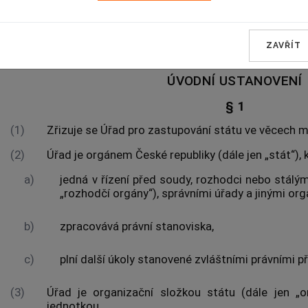
MAJETKOVÝCH
ZAVŘÍT
HLAVA I
ÚVODNÍ USTANOVENÍ
§ 1
(1)
Zřizuje se Úřad pro zastupování státu ve věcech ma
(2)
Úřad je orgánem České republiky (dále jen „stát“), 
a)
jedná v řízení před soudy, rozhodci nebo stálý
„rozhodčí orgány“), správními úřady a jinými org
b)
zpracovává právní stanoviska,
c)
plní další úkoly stanovené zvláštními právními 
(3)
Úřad je organizační složkou státu (dále jen „o
jednotkou.