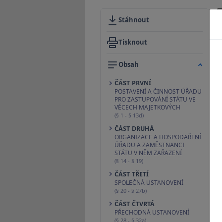
Stáhnout
Tisknout
Obsah
ČÁST PRVNÍ
POSTAVENÍ A ČINNOST ÚŘADU
PRO ZASTUPOVÁNÍ STÁTU VE
VĚCECH MAJETKOVÝCH
(§ 1 - § 13d)
ČÁST DRUHÁ
ORGANIZACE A HOSPODAŘENÍ
ÚŘADU A ZAMĚSTNANCI
STÁTU V NĚM ZAŘAZENÍ
(§ 14 - § 19)
ČÁST TŘETÍ
SPOLEČNÁ USTANOVENÍ
(§ 20 - § 27b)
ČÁST ČTVRTÁ
PŘECHODNÁ USTANOVENÍ
(§ 28 - § 32a)