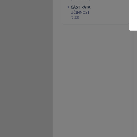
ČÁST PÁTÁ
ÚČINNOST
(§ 33)