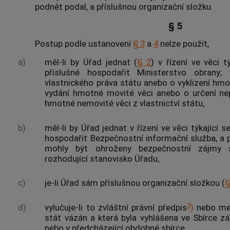
podnět podal, a příslušnou organizační složku.
§ 5
Postup podle ustanovení
§ 3
a
4
nelze použít,
a)
měl-li by Úřad jednat (
§ 2
) v řízení ve věci t
příslušné hospodařit Ministerstvo obrany; 
vlastnického práva státu anebo o vyklizení hm
vydání hmotné movité věci anebo o určení ne
hmotné nemovité věci z vlastnictví státu,
b)
měl-li by Úřad jednat v řízení ve věci týkající s
hospodařit Bezpečnostní informační služba, a
mohly být ohroženy bezpečnostní zájmy s
rozhodující stanovisko Úřadu,
c)
je-li Úřad sám příslušnou organizační složkou (
§
5
d)
vylučuje-li to zvláštní právní předpis
)
nebo mez
stát vázán a která byla vyhlášena ve Sbírce 
nebo v předcházející obdobné sbírce,