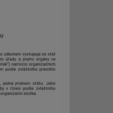
DU
to zákonem vystupuje za stát
ími úřady a jinými orgány ve
jetek“) namísto organizačních
m podle zvláštního právního
.
1
, jedná jménem státu. Jeho
by v řízení podle zvláštního
 organizační složka.