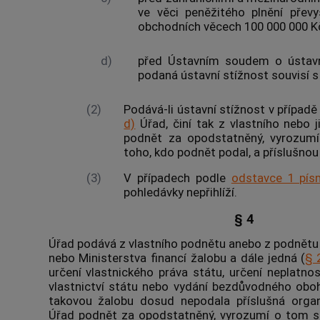
ve věci peněžitého plnění přev
obchodních věcech 100 000 000 K
d)
před
Ústavním soudem
o ústavn
podaná ústavní stížnost souvisí s 
(2)
Podává-li ústavní stížnost v přípa
d)
Úřad, činí tak z vlastního nebo 
podnět za opodstatněný, vyrozum
toho, kdo podnět podal, a příslušnou
(3)
V případech podle
odstavce 1 pís
pohledávky nepřihlíží.
§ 4
Úřad podává z vlastního podnětu anebo z podnětu 
nebo Ministerstva financí žalobu a dále jedná (
§ 
určení vlastnického práva státu, určení neplatno
vlastnictví státu nebo vydání bezdůvodného oboha
takovou žalobu dosud nepodala příslušná organi
Úřad podnět za opodstatněný, vyrozumí o tom 