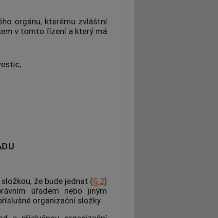
ného orgánu, kterému zvláštní
kem v tomto řízení a který má
vestic,
ADU
složkou, že bude jednat (
§ 2
)
právním úřadem nebo jiným
říslušné organizační složky.