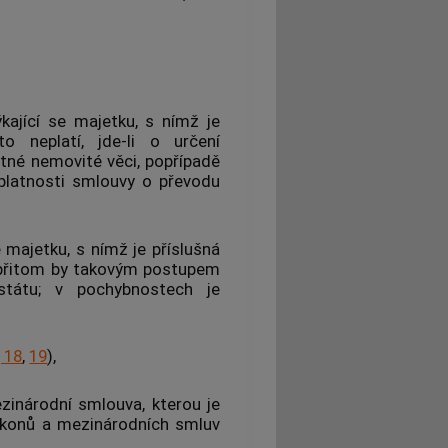
ýkající se majetku, s nímž je
to neplatí, jde-li o určení
otné nemovité věci, popřípadě
platnosti smlouvy o převodu
e majetku, s nímž je příslušná
 přitom by takovým postupem
tátu; v pochybnostech je
 18
,
19
),
inárodní smlouva, kterou je
zákonů a mezinárodních smluv