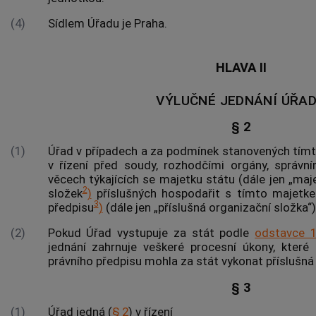
(4)
Sídlem Úřadu je Praha.
HLAVA II
VÝLUČNÉ JEDNÁNÍ ÚŘA
§ 2
(1)
Úřad v případech a za podmínek stanovených tím
v řízení před soudy, rozhodčími orgány, správn
věcech týkajících se majetku státu (dále jen „ma
2
složek
)
příslušných hospodařit s tímto majetke
3
předpisu
)
(dále jen „příslušná organizační složka“)
(2)
Pokud Úřad vystupuje za stát podle
odstavce 
jednání zahrnuje veškeré procesní úkony, které 
právního předpisu mohla za stát vykonat příslušná
§ 3
(1)
Úřad jedná (
§ 2
) v řízení