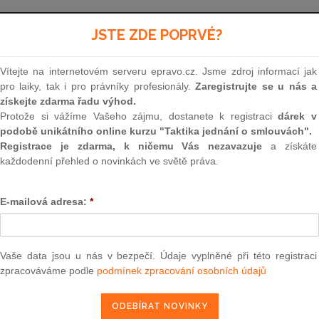
Aktuální znění
od 1. 3. 2025
JSTE ZDE POPRVÉ?
Vítejte na internetovém serveru epravo.cz. Jsme zdroj informací jak
201
pro laiky, tak i pro právníky profesionály.
Zaregistrujte se u nás a
získejte zdarma řadu výhod.
ZÁKON
Protože si vážíme Vašeho zájmu, dostanete k registraci
dárek v
podobě unikátního online kurzu "Taktika jednání o smlouvách".
ze dne 2. května 2002
Registrace je zdarma, k ničemu Vás nezavazuje
a získáte
každodenní přehled o novinkách ve světě práva.
o Úřadu pro zastupování státu ve věc
E-mailová adresa:
*
Parlament se usnesl na tomto zákoně České rep
Vaše data jsou u nás v bezpečí. Údaje vyplněné při této registraci
zpracováváme podle
podmínek zpracování osobních údajů
ČÁST PRVNÍ
POSTAVENÍ A ČINNOST ÚŘADU PRO ZASTUPO