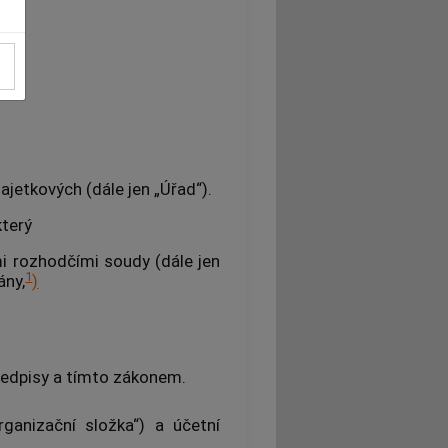
jetkových (dále jen „Úřad“).
který
mi rozhodčími soudy (dále jen
1
ány,
)
předpisy a tímto zákonem.
rganizační složka“) a účetní