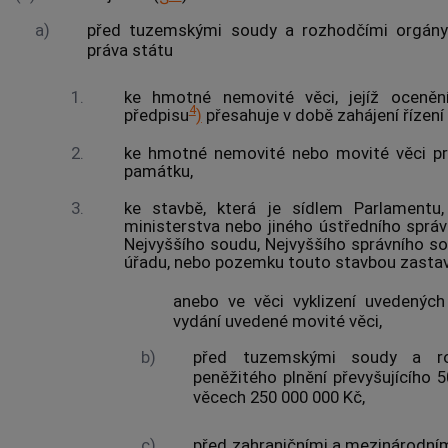
a)
před tuzemskými soudy a rozhodčími orgány 
práva státu
1.
ke hmotné nemovité věci, jejíž ocenění
4
předpisu
)
přesahuje v době zahájení řízení
2.
ke hmotné nemovité nebo movité věci pro
památku,
3.
ke stavbě, která je sídlem Parlamentu, 
ministerstva nebo jiného ústředního sprá
Nejvyššího soudu, Nejvyššího správního so
úřadu, nebo pozemku touto stavbou zasta
anebo ve věci vyklizení uvedených
vydání uvedené movité věci,
b)
před tuzemskými soudy a ro
peněžitého plnění převyšujícího 
věcech 250 000 000 Kč,
c)
před zahraničními a mezinárodní