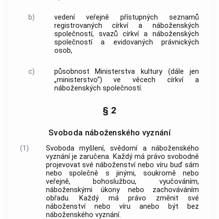
b)
vedení veřejně přístupných seznamů
registrovaných
církví a náboženských
společností
, svazů
církví a náboženských
společností
a
evidovaných právnických
osob
,
c)
působnost Ministerstva kultury (dále jen
„ministerstvo“) ve věcech
církví a
náboženských společností
.
§ 2
Svoboda náboženského vyznání
(1)
Svoboda myšlení, svědomí a náboženského
vyznání je zaručena. Každý má právo svobodně
projevovat své náboženství nebo víru buď sám
nebo společně s jinými, soukromě nebo
veřejně, bohoslužbou, vyučováním,
náboženskými úkony nebo zachováváním
obřadu. Každý má právo změnit své
náboženství nebo víru anebo být bez
náboženského vyznání.