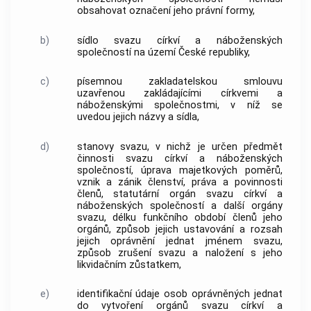
obsahovat označení jeho právní formy,
b)
sídlo svazu
církví a náboženských
společností
na území České republiky,
c)
písemnou zakladatelskou smlouvu
uzavřenou zakládajícími
církvemi a
náboženskými společnostmi
, v níž se
uvedou jejich názvy a sídla,
d)
stanovy svazu, v nichž je určen předmět
činnosti svazu
církví a náboženských
společností
, úprava majetkových poměrů,
vznik a zánik členství, práva a povinnosti
členů, statutární orgán svazu
církví a
náboženských společností
a další orgány
svazu, délku funkčního období členů jeho
orgánů, způsob jejich ustavování a rozsah
jejich oprávnění jednat jménem svazu,
způsob zrušení svazu a naložení s jeho
likvidačním zůstatkem,
e)
identifikační údaje
osob oprávněných jednat
do vytvoření orgánů svazu
církví a