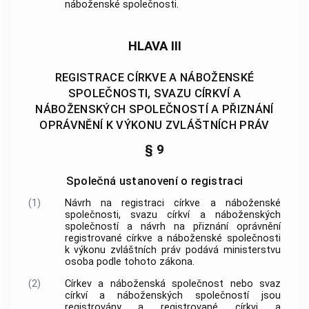
náboženské společnosti
.
HLAVA III
REGISTRACE CÍRKVE A NÁBOŽENSKÉ
SPOLEČNOSTI, SVAZU CÍRKVÍ A
NÁBOŽENSKÝCH SPOLEČNOSTÍ A PŘIZNÁNÍ
OPRÁVNĚNÍ K VÝKONU ZVLÁŠTNÍCH PRÁV
§ 9
Společná ustanovení o registraci
(1)
Návrh na registraci
církve a náboženské
společnosti
, svazu
církví a náboženských
společností
a návrh na přiznání oprávnění
registrované
církve a náboženské společnosti
k výkonu zvláštních práv podává ministerstvu
osoba podle tohoto zákona.
(2)
Církev a náboženská společnost
nebo svaz
církví a náboženských společností
jsou
registrovány a registrované
církvi a