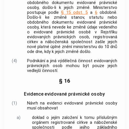
obdobného dokumentu
evidované právnické
osoby
, došlo-li k jejich změně. Ministerstvo
postupuje podle
§ 15 odst. 5
a
6
obdobně.
Došlo-li ke změně stanov, statutu nebo
obdobného dokumentu
evidované právnické
osoby
, která nevede ke změně údaje vedeného
o
evidované právnické osobě
v Rejstříku
evidovaných právnických osob
, registrovaná
církev a náboženská společnost
zašle jejich
nové platné úplné znění ministerstvu do 10 dnů
ode dne, kdy k jejich změně došlo.
(4)
Podnikání a jiná výdělečná činnost
evidovaných
právnických osob
mohou být pouze jejich
vedlejší činností.
§ 16
Evidence evidované právnické osoby
(1)
Návrh na evidenci
evidované právnické osoby
musí obsahovat
a)
doklad o jejím založení k tomu příslušným
orgánem registrované
církve a náboženské
společnosti
podle jejího základního