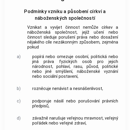
Podmínky vzniku a působení církví a
náboženských společností
Vznikat a vyvíjet činnost nemůže
církev a
náboženská společnost
, jejíž učení nebo
činnost sleduje porušení práva nebo dosažení
nějakého cíle nezákonným způsobem, zejména
pokud
a)
popírá nebo omezuje osobní, politická nebo
jiná práva fyzických osob pro jejich
národnost, pohlaví, rasu, původ, politické
nebo jiné smýšlení, náboženské vyznání
nebo sociální postavení,
b)
rozněcuje nenávist a nesnášenlivost,
c)
podporuje násilí nebo porušování právních
předpisů,
d)
závažně narušuje veřejnou mravnost, veřejný
pořádek nebo veřejné zdraví,