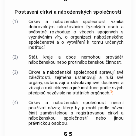
Postavení církví a náboženských společností
(1)
Církev a náboženská společnost
vzniká
dobrovolným sdružováním fyzických osob a
svébytně rozhoduje o věcech spojených s
vyznáváním víry, o organizaci náboženského
společenství a o vytváření k tomu určených
institucí.
(2)
Stát, kraje a
obce
nemohou provádět
náboženskou nebo protináboženskou činnost.
(3)
Církve a náboženské společnosti
spravují své
záležitosti, zejména ustanovují a ruší své
orgány, ustanovují a odvolávají své duchovní a
zřizují a ruší církevní a jiné instituce podle svých
3
předpisů nezávisle na státních orgánech.
)
(4)
Církev a náboženská společnost
nesmí
používat název, který by ji mohl podle názvu
činit zaměnitelnou s registrovanou
církví a
náboženskou společností
nebo jinou
právnickou osobou.
§ 5