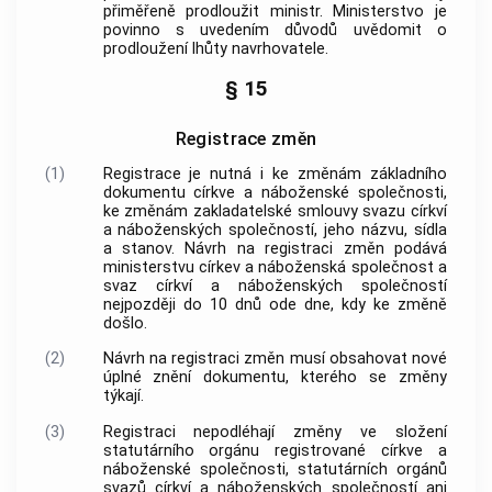
přiměřeně prodloužit ministr. Ministerstvo je
povinno s uvedením důvodů uvědomit o
prodloužení lhůty navrhovatele.
§ 15
Registrace změn
(1)
Registrace je nutná i ke změnám základního
dokumentu
církve a náboženské společnosti
,
ke změnám zakladatelské smlouvy svazu
církví
a náboženských společností
, jeho názvu, sídla
a stanov. Návrh na registraci změn podává
ministerstvu
církev a náboženská společnost
a
svaz
církví a náboženských společností
nejpozději do 10 dnů ode dne, kdy ke změně
došlo.
(2)
Návrh na registraci změn musí obsahovat nové
úplné znění dokumentu, kterého se změny
týkají.
(3)
Registraci nepodléhají změny ve složení
statutárního orgánu registrované
církve a
náboženské společnosti
, statutárních orgánů
svazů
církví a náboženských společností
ani