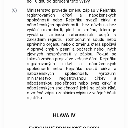
do 10 dnů od doručení této výzvy.
(6)
Ministerstvo provede změnu zápisu v Rejstříku
registrovaných
církví a náboženských
společností
nebo Rejstříku svazů
církví a
náboženských společností
i bez návrhu a bez
vydání rozhodnutí, jde-li o změnu, která je
vyvolána změnou referenčních údajů v
základním registru, rozhodnutím soudu nebo
správního orgánu, nebo o změnu, která spočívá
v opravě chyb v psaní a počtech nebo jiných
zjevných nesprávností v zápisu. Pokud se
taková změna projeví ve veřejné části Rejstříku
registrovaných
církví a náboženských
společností
nebo Rejstříku svazů
církví a
náboženských společností
, vyrozumí
ministerstvo registrovanou
církev a
náboženskou společnost
nebo svaz
církví a
náboženských společností
, jichž se zápis týká,
o změně zápisu zasláním výpisu z veřejné části
rejstříku.
HLAVA IV