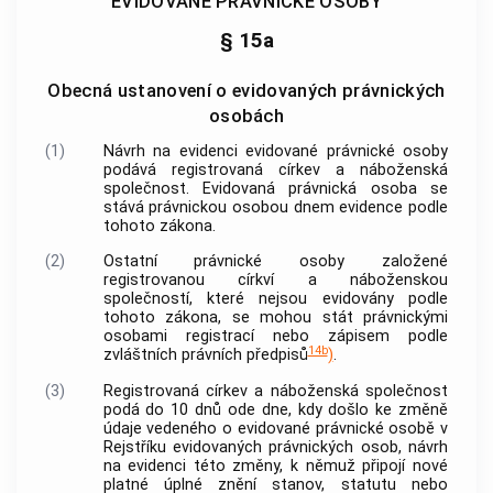
EVIDOVANÉ PRÁVNICKÉ OSOBY
§ 15a
Obecná ustanovení o evidovaných právnických
osobách
(1)
Návrh na evidenci
evidované právnické osoby
podává registrovaná
církev a náboženská
společnost
.
Evidovaná právnická osoba
se
stává právnickou osobou dnem evidence podle
tohoto zákona.
(2)
Ostatní právnické osoby založené
registrovanou
církví a náboženskou
společností
, které nejsou evidovány podle
tohoto zákona, se mohou stát právnickými
osobami registrací nebo zápisem podle
14b
zvláštních právních předpisů
)
.
(3)
Registrovaná
církev a náboženská společnost
podá do 10 dnů ode dne, kdy došlo ke změně
údaje vedeného o
evidované právnické osobě
v
Rejstříku
evidovaných právnických osob
, návrh
na evidenci této změny, k němuž připojí nové
platné úplné znění stanov, statutu nebo