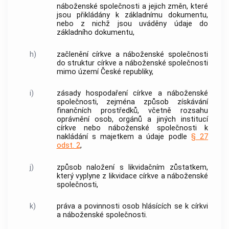
náboženské společnosti
a jejich změn, které
jsou přikládány k základnímu dokumentu,
nebo z nichž jsou uváděny údaje do
základního dokumentu,
h)
začlenění
církve a náboženské společnosti
do struktur
církve a náboženské společnosti
mimo území České republiky,
i)
zásady hospodaření
církve a náboženské
společnosti
, zejména způsob získávání
finančních prostředků, včetně rozsahu
oprávnění osob, orgánů a jiných institucí
církve nebo náboženské společnosti k
nakládání s majetkem a údaje podle
§ 27
odst. 2
,
j)
způsob naložení s likvidačním zůstatkem,
který vyplyne z likvidace
církve a náboženské
společnosti
,
k)
práva a povinnosti
osob hlásících se k církvi
a náboženské společnosti
.