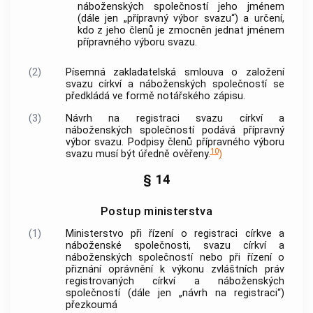
náboženských společností
jeho jménem
(dále jen „přípravný výbor svazu“) a určení,
kdo z jeho členů je zmocněn jednat jménem
přípravného výboru svazu.
(2)
Písemná zakladatelská smlouva o založení
svazu
církví a náboženských společností
se
předkládá ve formě notářského zápisu.
(3)
Návrh na registraci svazu
církví a
náboženských společností
podává přípravný
výbor svazu. Podpisy členů přípravného výboru
10
svazu musí být úředně ověřeny.
)
§ 14
Postup ministerstva
(1)
Ministerstvo při řízení o registraci
církve a
náboženské společnosti
, svazu
církví a
náboženských společností
nebo při řízení o
přiznání oprávnění k výkonu zvláštních práv
registrovaných
církví a náboženských
společností
(dále jen „návrh na registraci“)
přezkoumá