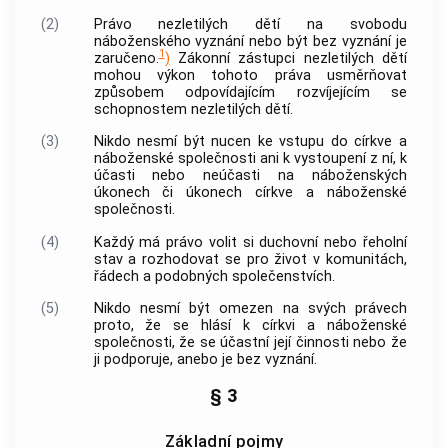
(2)
Právo nezletilých dětí na svobodu
náboženského vyznání nebo být bez vyznání je
1
zaručeno.
)
Zákonní zástupci nezletilých dětí
mohou výkon tohoto práva usměrňovat
způsobem odpovídajícím rozvíjejícím se
schopnostem nezletilých dětí.
(3)
Nikdo nesmí být nucen ke vstupu do
církve a
náboženské společnosti
ani k vystoupení z ní, k
účasti nebo neúčasti na náboženských
úkonech či úkonech
církve a náboženské
společnosti
.
(4)
Každý má právo volit si duchovní nebo řeholní
stav a rozhodovat se pro život v komunitách,
řádech a podobných společenstvích.
(5)
Nikdo nesmí být omezen na svých právech
proto, že se hlásí k
církvi a náboženské
společnosti
, že se účastní její činnosti nebo že
ji podporuje, anebo je bez vyznání.
§ 3
Základní pojmy