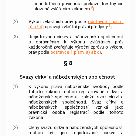
není dotčena povinnost překazit
trestný čin
8
uložená zvláštním zákonem.
)
(2)
Výkon zvláštních práv podle
odstavce 1 písm.
9
a) až d)
upravují zvláštní právní předpisy.
)
(3)
Registrovaná
církev a náboženská společnost
s oprávněním k výkonu zvláštních práv
každoročně zveřejňuje výroční zprávu o výkonu
práv podle
odstavce 1 písm. a) až d)
.
§ 8
Svazy církví a náboženských společností
(1)
K výkonu práva náboženské svobody podle
tohoto zákona mohou registrované
církve a
náboženské společnosti
založit svaz
církví a
náboženských společností
. Svaz
církví a
náboženských společností
vzniká jako
právnická osoba registrací podle tohoto
zákona.
(2)
Členy svazu
církví a náboženských společností
mohou být jen registrované
církve a