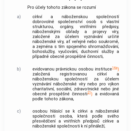
Pro účely tohoto zákona se rozumí
a)
církví a náboženskou společností
dobrovolné společenství osob s vlastní
strukturou, orgány, vnitřními předpisy,
náboženskými obřady a projevy víry,
založené za účelem vyznávání určité
náboženské víry, ať veřejně nebo soukromě,
a zejména s tím spojeného shromažďování,
bohoslužby, vyučování, duchovní služby a
případně obecně prospěšné činnosti,
14a
b)
evidovanou právnickou osobou
instituce
)
založená registrovanou
církví a
náboženskou společností
za účelem
vyznávání náboženské víry nebo pro výkon
charitativní, sociální, zdravotnické nebo jiné
21
obecně prospěšné činnosti
)
a evidovaná
podle tohoto zákona,
c)
osobou hlásící se k církvi a náboženské
společnosti
osoba, která podle svého
přesvědčení a vnitřních předpisů
církve a
náboženské společnosti
k ní přináleží,