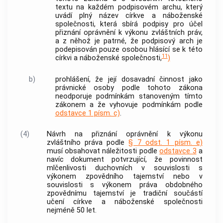
textu na každém podpisovém archu, který
uvádí plný název
církve a náboženské
společnosti
, která sbírá podpisy pro účel
přiznání oprávnění k výkonu zvláštních práv,
a z něhož je patrné, že podpisový arch je
podepisován pouze osobou hlásící se k této
11
církvi a náboženské společnosti
,
)
b)
prohlášení, že její dosavadní činnost jako
právnické osoby podle tohoto zákona
neodporuje podmínkám stanoveným tímto
zákonem a že vyhovuje podmínkám podle
odstavce 1 písm. c)
.
(4)
Návrh na přiznání oprávnění k výkonu
zvláštního práva podle
§ 7 odst. 1 písm. e)
musí obsahovat náležitosti podle
odstavce 3
a
navíc dokument potvrzující, že povinnost
mlčenlivosti duchovních v souvislosti s
výkonem zpovědního tajemství nebo v
souvislosti s výkonem práva obdobného
zpovědnímu tajemství je tradiční součástí
učení
církve a náboženské společnosti
nejméně 50 let.