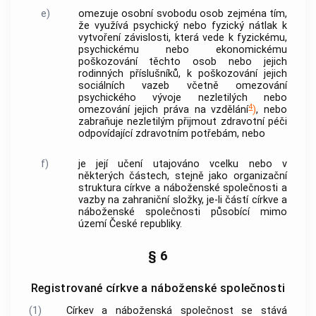
e)
omezuje osobní svobodu osob zejména tím,
že využívá psychický nebo fyzický nátlak k
vytvoření závislosti, která vede k fyzickému,
psychickému nebo ekonomickému
poškozování těchto osob nebo jejich
rodinných příslušníků, k poškozování jejich
sociálních vazeb včetně omezování
psychického vývoje nezletilých nebo
4
omezování jejich práva na vzdělání
)
, nebo
zabraňuje nezletilým přijmout zdravotní péči
odpovídající zdravotním potřebám, nebo
f)
je její učení utajováno vcelku nebo v
některých částech, stejně jako organizační
struktura
církve a náboženské společnosti
a
vazby na zahraniční složky, je-li částí
církve a
náboženské společnosti
působící mimo
území České republiky.
§ 6
Registrované církve a náboženské společnosti
(1)
Církev a náboženská společnost
se stává