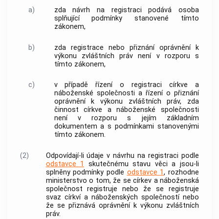
a)
zda návrh na registraci podává osoba
splňující podmínky stanovené tímto
zákonem,
b)
zda registrace nebo přiznání oprávnění k
výkonu zvláštních práv není v rozporu s
tímto zákonem,
c)
v případě řízení o registraci
církve a
náboženské společnosti
a řízení o přiznání
oprávnění k výkonu zvláštních práv, zda
činnost
církve a náboženské společnosti
není v rozporu s jejím základním
dokumentem a s podmínkami stanovenými
tímto zákonem.
(2)
Odpovídají-li údaje v návrhu na registraci podle
odstavce 1
skutečnému stavu věci a jsou-li
splněny podmínky podle
odstavce 1
, rozhodne
ministerstvo o tom, že se
církev a náboženská
společnost
registruje nebo že se registruje
svaz
církví a náboženských společností
nebo
že se přiznává oprávnění k výkonu zvláštních
práv.