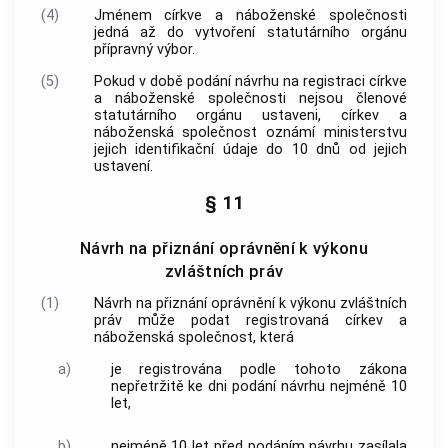
(4)
Jménem
církve a náboženské společnosti
jedná až do vytvoření statutárního orgánu
přípravný výbor.
(5)
Pokud v době podání návrhu na registraci
církve
a náboženské společnosti
nejsou členové
statutárního orgánu ustaveni,
církev a
náboženská společnost
oznámí ministerstvu
jejich
identifikační údaje
do 10 dnů od jejich
ustavení.
§ 11
Návrh na přiznání oprávnění k výkonu
zvláštních práv
(1)
Návrh na přiznání oprávnění k výkonu zvláštních
práv může podat registrovaná
církev a
náboženská společnost
, která
a)
je registrována podle tohoto zákona
nepřetržitě ke dni podání návrhu nejméně 10
let,
b)
nejméně 10 let před podáním návrhu zasílala