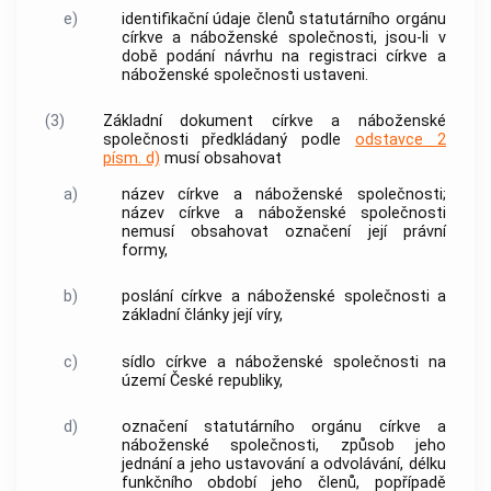
e)
identifikační údaje
členů statutárního orgánu
církve a náboženské společnosti
, jsou-li v
době podání návrhu na registraci
církve a
náboženské společnosti
ustaveni.
(3)
Základní dokument
církve a náboženské
společnosti
předkládaný podle
odstavce 2
písm. d)
musí obsahovat
a)
název
církve a náboženské společnosti
;
název
církve a náboženské společnosti
nemusí obsahovat označení její právní
formy,
b)
poslání
církve a náboženské společnosti
a
základní články její víry,
c)
sídlo
církve a náboženské společnosti
na
území České republiky,
d)
označení statutárního orgánu
církve a
náboženské společnosti
, způsob jeho
jednání a jeho ustavování a odvolávání, délku
funkčního období jeho členů, popřípadě