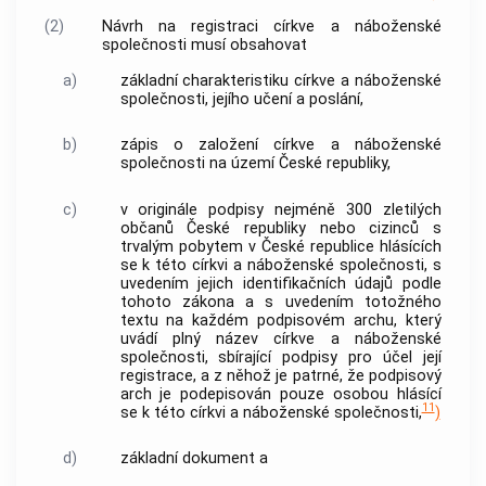
(2)
Návrh na registraci
církve a náboženské
společnosti
musí obsahovat
a)
základní charakteristiku
církve a náboženské
společnosti
, jejího učení a poslání,
b)
zápis o založení
církve a náboženské
společnosti
na území České republiky,
c)
v originále podpisy nejméně 300 zletilých
občanů České republiky nebo cizinců s
trvalým pobytem v České republice hlásících
se k této
církvi a náboženské společnosti
, s
uvedením jejich
identifikačních údajů
podle
tohoto zákona a s uvedením totožného
textu na každém podpisovém archu, který
uvádí plný název
církve a náboženské
společnosti
, sbírající podpisy pro účel její
registrace, a z něhož je patrné, že podpisový
arch je podepisován pouze osobou hlásící
11
se k této
církvi a náboženské společnosti
,
)
d)
základní dokument a