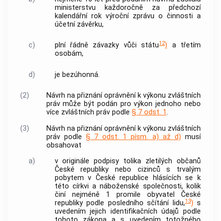
ministerstvu každoročně za předchozí
kalendářní rok výroční zprávu o činnosti a
účetní závěrku,
12
c)
plní řádně závazky vůči státu
)
a třetím
osobám,
d)
je bezúhonná.
(2)
Návrh na přiznání oprávnění k výkonu zvláštních
práv může být podán pro výkon jednoho nebo
více zvláštních práv podle
§ 7 odst. 1
.
(3)
Návrh na přiznání oprávnění k výkonu zvláštních
práv podle
§ 7 odst. 1 písm. a) až d)
musí
obsahovat
a)
v originále podpisy tolika zletilých občanů
České republiky nebo cizinců s trvalým
pobytem v České republice hlásících se k
této
církvi a náboženské společnosti
, kolik
činí nejméně 1 promile obyvatel České
13
republiky podle posledního sčítání lidu,
)
s
uvedením jejich
identifikačních údajů
podle
tohoto zákona a s uvedením totožného