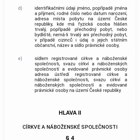
d)
identifikačními údaji
jméno, popřípadě jména
a příjmení, rodné číslo nebo datum narození,
adresa místa pobytu na území České
republiky, kde má fyzická osoba hlášen
trvalý, popřípadě přechodný pobyt, nebo
bydliště, nemá-li trvalý ani přechodný pobyt,
v případě cizinců i údaj o jejich státním
občanství, název a sídlo právnické osoby,
e)
sídlem registrované
církve a náboženské
společnosti
, svazu
církví a náboženských
společností
a
evidované právnické osoby
adresa ústředí registrované
církve a
náboženské společnosti
, svazu
církví a
náboženských společností
a
evidované
právnické osoby
na území České republiky.
HLAVA II
CÍRKVE A NÁBOŽENSKÉ SPOLEČNOSTI
§ 4