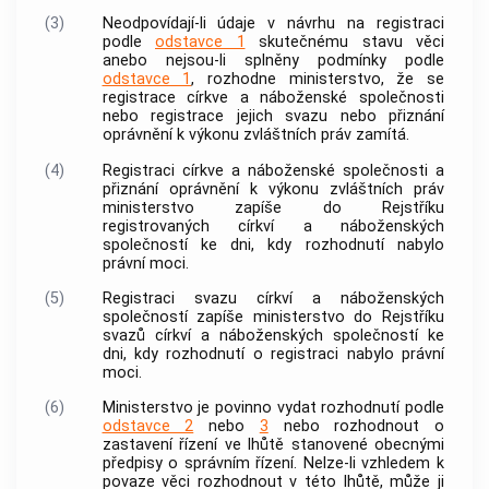
(3)
Neodpovídají-li údaje v návrhu na registraci
podle
odstavce 1
skutečnému stavu věci
anebo nejsou-li splněny podmínky podle
odstavce 1
, rozhodne ministerstvo, že se
registrace
církve a náboženské společnosti
nebo registrace jejich svazu nebo přiznání
oprávnění k výkonu zvláštních práv zamítá.
(4)
Registraci
církve a náboženské společnosti
a
přiznání oprávnění k výkonu zvláštních práv
ministerstvo zapíše do Rejstříku
registrovaných
církví a náboženských
společností
ke dni, kdy rozhodnutí nabylo
právní moci.
(5)
Registraci svazu
církví a náboženských
společností
zapíše ministerstvo do Rejstříku
svazů
církví a náboženských společností
ke
dni, kdy rozhodnutí o registraci nabylo právní
moci.
(6)
Ministerstvo je povinno vydat rozhodnutí podle
odstavce 2
nebo
3
nebo rozhodnout o
zastavení řízení ve lhůtě stanovené obecnými
předpisy o správním řízení. Nelze-li vzhledem k
povaze věci rozhodnout v této lhůtě, může ji