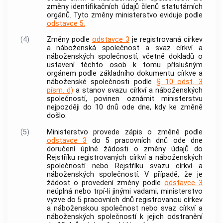
změny
identifikačních údajů
členů statutárních
orgánů. Tyto změny ministerstvo eviduje podle
odstavce 5.
(4)
Změny podle
odstavce 3
je registrovaná
církev
a náboženská společnost
a svaz
církví a
náboženských společností
, včetně dokladů o
ustavení těchto osob k tomu příslušným
orgánem podle základního dokumentu
církve a
náboženské společnosti
podle
§ 10 odst. 3
písm. d)
a stanov svazu
církví a náboženských
společností
, povinen oznámit ministerstvu
nejpozději do 10 dnů ode dne, kdy ke změně
došlo.
(5)
Ministerstvo provede zápis o změně podle
odstavce 3
do 5 pracovních dnů ode dne
doručení úplné žádosti o změny údajů do
Rejstříku registrovaných
církví a náboženských
společností
nebo Rejstříku svazu
církví a
náboženských společností
. V případě, že je
žádost o provedení změny podle
odstavce 3
neúplná nebo trpí-li jinými vadami, ministerstvo
vyzve do 5 pracovních dnů registrovanou
církev
a náboženskou společnost
nebo svaz
církví a
náboženských společností
k jejich odstranění