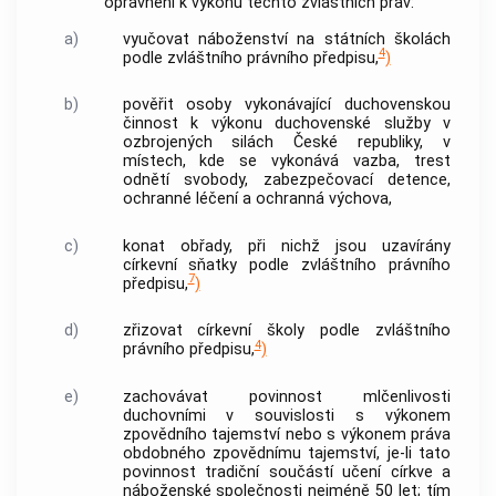
oprávnění k výkonu těchto zvláštních práv:
a)
vyučovat náboženství na státních školách
4
podle zvláštního právního předpisu,
)
b)
pověřit osoby vykonávající duchovenskou
činnost k výkonu duchovenské služby v
ozbrojených silách České republiky, v
místech, kde se vykonává vazba, trest
odnětí svobody, zabezpečovací detence,
ochranné léčení a ochranná výchova,
c)
konat obřady, při nichž jsou uzavírány
církevní sňatky podle zvláštního právního
7
předpisu,
)
d)
zřizovat církevní školy podle zvláštního
4
právního předpisu,
)
e)
zachovávat povinnost mlčenlivosti
duchovními v souvislosti s výkonem
zpovědního tajemství nebo s výkonem práva
obdobného zpovědnímu tajemství, je-li tato
povinnost tradiční součástí učení
církve a
náboženské společnosti
nejméně 50 let; tím