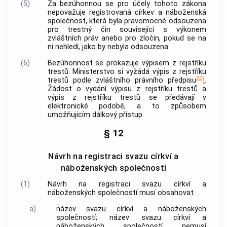
(5)
Za bezúhonnou se pro účely tohoto zákona
nepovažuje registrovaná
církev a náboženská
společnost
, která byla pravomocně odsouzena
pro
trestný čin
související s výkonem
zvláštních práv anebo pro zločin, pokud se na
ni nehledí, jako by nebyla odsouzena.
(6)
Bezúhonnost se prokazuje výpisem z rejstříku
trestů. Ministerstvo si vyžádá výpis z rejstříku
20
trestů podle zvláštního právního předpisu
)
.
Žádost o vydání výpisu z rejstříku trestů a
výpis z rejstříku trestů se předávají v
elektronické podobě, a to způsobem
umožňujícím dálkový přístup.
§ 12
Návrh na registraci svazu církví a
náboženských společností
(1)
Návrh na registraci svazu
církví a
náboženských společností
musí obsahovat
a)
název svazu
církví a náboženských
společností
; název svazu
církví a
náboženských společností
nemusí