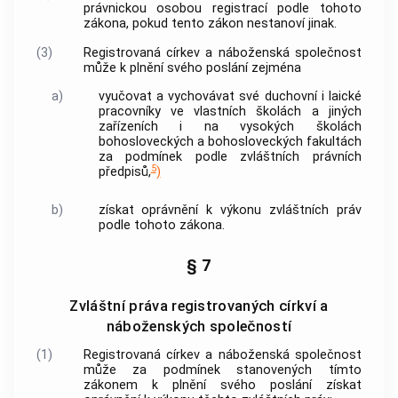
právnickou osobou registrací podle tohoto
zákona, pokud tento zákon nestanoví jinak.
(3)
Registrovaná
církev a náboženská společnost
může k plnění svého poslání zejména
a)
vyučovat a vychovávat své duchovní i laické
pracovníky ve vlastních školách a jiných
zařízeních i na vysokých školách
bohosloveckých a bohosloveckých fakultách
za podmínek podle zvláštních právních
5
předpisů,
)
b)
získat oprávnění k výkonu zvláštních práv
podle tohoto zákona.
§ 7
Zvláštní práva registrovaných církví a
náboženských společností
(1)
Registrovaná
církev a náboženská společnost
může za podmínek stanovených tímto
zákonem k plnění svého poslání získat