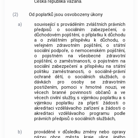
Česká republika vázána.
(2)
Od
poplatků
jsou osvobozeny
úkony
a)
související s prováděním zvláštních právních
předpisů o sociálním zabezpečení, o
důchodovém pojištění, o příplatku k důchodu
a o zvláštním příspěvku k důchodu, o
veřejném zdravotním pojištění, o státní
sociální podpoře, o nemocenském pojištění,
o pojistném na všeobecné zdravotní
pojištění, o zaměstnanosti, o pojistném na
sociální zabezpečení a příspěvku na státní
politiku zaměstnanosti, o sociálně-právní
ochraně dětí, o sociálních službách, o
dávkách pro osoby se zdravotním
postižením, pomoci v hmotné nouzi, ve
věcech branné povinnosti občanů a ve
věcech civilní služby, s výjimkou
poplatku
a s
výjimkou
poplatku
za přijetí žádosti o
akreditaci vzdělávacího zařízení a žádosti o
akreditaci vzdělávacího programu podle
právních předpisů o sociálních službách,
b)
prováděné v důsledku změny nebo opravy
názvu
obce
, města, kraje, ulice, jiného