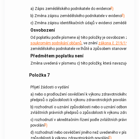
8
a) Zápis zemědělského podnikatele do evidence
)
8
b) Změna zápisu zemědělského podnikatele v evidenci
)
c) Změna zápisu identifikačních údajů v evidenci zemědělského 
Osvobození
Od
poplatku
podle písmene a) této položky je osvobozen zápis 
soukromém podnikání občanů
, ve znění
zákona č. 219/1991 Sb.
zemědělského podnikatele ve lhůtě a způsobem stanoveným zv
Předmětem poplatku
není
Změna uvedená v písmenu c) této položky, která navazuje na změn
Položka
7
Přijetí žádosti o vydání
a) nebo o prodloužení osvědčení k výkonu zdravotnického povolá
9
předpisů o způsobilosti k výkonu zdravotnických povolání
)
b) rozhodnutí o uznání způsobilosti nebo o uznání odborné kvali
zvláštních právních předpisů o způsobilosti k výkonu zdravotnic
c) rozhodnutí v akreditačním řízení podle zvláštních právních př
9
povolání
)
d) rozhodnutí nebo osvědčení jiného než uvedeného v písmenech 
9
způsobilosti k výkonu zdravotnických povolání
)