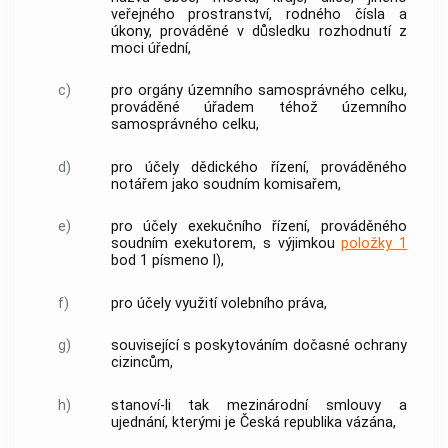
veřejného prostranství
, rodného čísla a
úkony
, prováděné v důsledku rozhodnutí z
moci úřední,
c)
pro orgány územního samosprávného celku,
prováděné úřadem téhož územního
samosprávného celku,
d)
pro účely dědického řízení, prováděného
notářem jako soudním komisařem,
e)
pro účely exekučního řízení, prováděného
soudním exekutorem, s výjimkou
položky 1
bod 1 písmeno l),
f)
pro účely využití volebního práva,
g)
související s poskytováním dočasné ochrany
cizincům,
h)
stanoví-li tak mezinárodní smlouvy a
ujednání, kterými je Česká republika vázána,