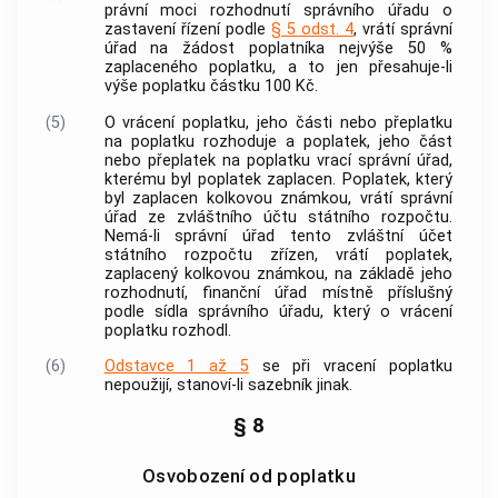
právní moci rozhodnutí správního úřadu o
zastavení řízení podle
§ 5 odst. 4
, vrátí správní
úřad na žádost
poplatníka
nejvýše 50 %
zaplaceného
poplatku
, a to jen přesahuje-li
výše
poplatku
částku 100 Kč.
(5)
O vrácení
poplatku
, jeho části nebo přeplatku
na
poplatku
rozhoduje a
poplatek
, jeho část
nebo přeplatek na
poplatku
vrací správní úřad,
kterému byl
poplatek
zaplacen.
Poplatek
, který
byl zaplacen kolkovou známkou, vrátí správní
úřad ze zvláštního účtu státního rozpočtu.
Nemá-li správní úřad tento zvláštní účet
státního rozpočtu zřízen, vrátí
poplatek
,
zaplacený kolkovou známkou, na základě jeho
rozhodnutí, finanční úřad místně příslušný
podle sídla správního úřadu, který o vrácení
poplatku
rozhodl.
(6)
Odstavce 1 až 5
se při vracení
poplatku
nepoužijí, stanoví-li
sazebník
jinak.
§ 8
Osvobození od poplatku