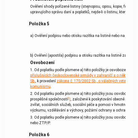
Ověření shody pořízené listiny (stejnopisu, opisu, kopie, fotoko
upravujícího správu daní a
poplatků
, nejde-li o listinu, kterou
popl
Položka
5
a) Ověření podpisu nebo otisku razítka na listině nebo na jejím s
b) Ověření (apostila) podpisu a otisku razítka na listině za účelem
Osvobození
1. Od
poplatku
podle písmene a) této položky je osvobozeno ověře
příslušnících československé armády v zahraničí a o některých 
Sb.
, k provedení
zákona č. 170/2002 Sb., o válečných veteránech
komunismu
.
2. Od
poplatku
podle písmene a) této položky jsou osvobozeny n
6
prospěšné společnosti
)
, založené k poskytování obecně prospěš
zvířat, sociálních služeb, sociální péče a pomoci v hmotné nouzi,
výzkumu, vzdělávání a výchovy, požární ochrany a ochrany pamá
3. Od
poplatku
podle písmene a) této položky jsou osvobozeni ob
nebo ZTP/P.
Položka
6