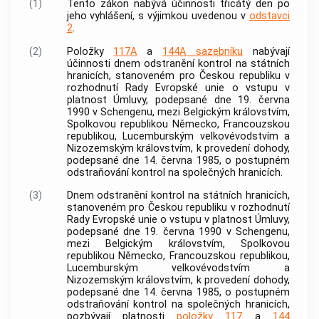
(1)
Tento zákon nabývá účinnosti třicátý den po
jeho vyhlášení, s výjimkou uvedenou v
odstavci
2
.
(2)
Položky
117A
a
144A sazebníku
nabývají
účinnosti dnem odstranění kontrol na státních
hranicích, stanoveném pro Českou republiku v
rozhodnutí Rady Evropské unie o vstupu v
platnost Úmluvy, podepsané dne 19. června
1990 v Schengenu, mezi Belgickým královstvím,
Spolkovou republikou Německo, Francouzskou
republikou, Lucemburským velkovévodstvím a
Nizozemským královstvím, k provedení dohody,
podepsané dne 14. června 1985, o postupném
odstraňování kontrol na společných hranicích.
(3)
Dnem odstranění kontrol na státních hranicích,
stanoveném pro Českou republiku v rozhodnutí
Rady Evropské unie o vstupu v platnost Úmluvy,
podepsané dne 19. června 1990 v Schengenu,
mezi Belgickým královstvím, Spolkovou
republikou Německo, Francouzskou republikou,
Lucemburským velkovévodstvím a
Nizozemským královstvím, k provedení dohody,
podepsané dne 14. června 1985, o postupném
odstraňování kontrol na společných hranicích,
pozbývají platnosti
položky 117
a
144