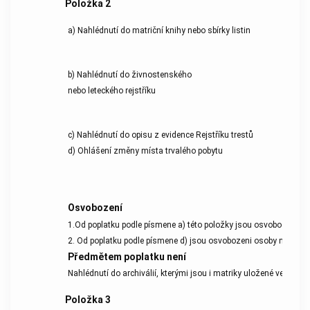
Položka
2
a) Nahlédnutí do matriční knihy nebo sbírky listin
b) Nahlédnutí do živnostenského
nebo leteckého rejstříku
c) Nahlédnutí do opisu z evidence Rejstříku trestů
d) Ohlášení změny místa trvalého pobytu
Osvobození
1.
Od
poplatku
podle písmene a) této položky jsou osvobozeny círk
2. Od
poplatku
podle písmene d) jsou osvobozeni osoby mladší 1
Předmětem poplatku
není
Nahlédnutí do archiválií, kterými jsou i matriky uložené ve státn
Položka
3