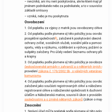
– nevzniká, ani mu není poskytována, ale ke které mají přístup 
jménem podnikatele nebo za podnikatele, a to v souvislosti s vý
základě smlouvy
– vzniká, nebo je mu poskytnuta
Osvobození
1. Od
poplatku
za výpisy z matrik jsou osvobozeny církve, jde-li 
2. Od
poplatku
podle písmene a) této položky jsou osvobozeny n
6
prospěšné společnosti
)
,
založené k poskytování obecně prospěš
ochrany zvířat, sociálních služeb, sociální péče a pomoci v hmotn
sportu, vědy a výzkumu, vzdělávání a výchovy, požární ochrany 
subjekty založeny. Pro účely vedení Seznamu ochrany přírody je
a krajiny.
3. Od
poplatku
podle písmene a) této položky je osvobozeno vydán
československé armády v zahraničí a o některých jiných účastn
provedení
zákona č. 170/2002 Sb., o válečných veteránech
, a k 
komunismu
.
4. Od
poplatku
podle písmene a) této položky jsou osvobozeny re
založené jako součásti registrovaných církví a náboženských sp
registrované církve a náboženské společnosti k duchovním, pas
účelům a Náboženská matice, souvisí-li
úkon
s prováděním
záko
společnostmi a o změně některých zákonů
(zákon o majetkovém
Zmocnění
1. Správní úřad může
poplatek
podle písmene a) této položky účas