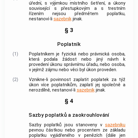
úřední, s výjimkou místního šetření, a
úkony
související s přestupkovým a s
trestním
řízením
nejsou
předmětem poplatku
,
nestanoví-li
sazebník
jinak.
§ 3
Poplatník
(1)
Poplatníkem
je fyzická nebo právnická osoba,
která podala žádost nebo jiný návrh k
provedení
úkonu
správnímu úřadu, nebo osoba,
v jejímž zájmu nebo věci byl
úkon
proveden.
(2)
Vznikne-li povinnost zaplatit
poplatek
za týž
úkon
více
poplatníkům
, zaplatí jej společně a
nerozdílně, nestanoví-li
sazebník
jinak.
§ 4
Sazby poplatků a zaokrouhlování
Sazby
poplatků
jsou stanoveny v
sazebníku
pevnou částkou nebo procentem ze základu
poplatku
vyjádřeného v penězích (dále jen