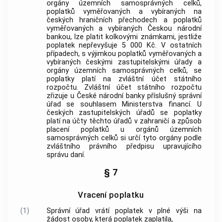
orgány územních samosprávných celků,
poplatků
vyměřovaných a vybíraných na
českých hraničních přechodech a
poplatků
vyměřovaných a vybíraných Českou národní
bankou
, lze platit kolkovými známkami, jestliže
poplatek
nepřevyšuje 5 000 Kč. V ostatních
případech, s výjimkou
poplatků
vyměřovaných a
vybíraných českými zastupitelskými úřady a
orgány územních samosprávných celků, se
poplatky
platí na zvláštní účet státního
rozpočtu. Zvláštní účet státního rozpočtu
zřizuje u České národní
banky
příslušný správní
úřad se souhlasem Ministerstva financí. U
českých zastupitelských úřadů se
poplatky
platí na účty těchto úřadů v zahraničí a způsob
placení
poplatků
u orgánů územních
samosprávných celků si určí tyto orgány podle
zvláštního právního předpisu upravujícího
správu daní.
§ 7
Vracení poplatku
(1)
Správní úřad vrátí
poplatek
v plné výši na
žádost osoby, která
poplatek
zaplatila,