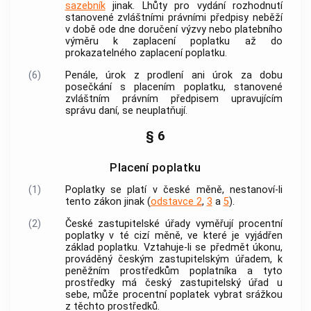
sazebník
jinak. Lhůty pro vydání rozhodnutí
stanovené zvláštními právními předpisy neběží
v době ode dne doručení výzvy nebo platebního
výměru k zaplacení
poplatku
až do
prokazatelného zaplacení
poplatku
.
(6)
Penále, úrok z prodlení ani úrok za dobu
posečkání s placením
poplatku
, stanovené
zvláštním právním předpisem upravujícím
správu daní, se neuplatňují.
§ 6
Placení poplatku
(1)
Poplatky
se platí v české měně, nestanoví-li
tento zákon jinak (
odstavce 2
,
3
a
5
).
(2)
České zastupitelské úřady vyměřují procentní
poplatky
v té cizí měně, ve které je vyjádřen
základ
poplatku
. Vztahuje-li se předmět
úkonu
,
prováděný českým zastupitelským úřadem, k
peněžním prostředkům
poplatníka
a tyto
prostředky má český zastupitelský úřad u
sebe, může procentní
poplatek
vybrat srážkou
z těchto prostředků.