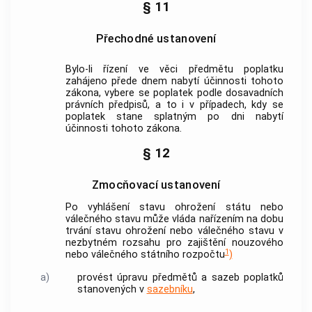
§ 11
Přechodné ustanovení
Bylo-li řízení ve věci
předmětu poplatku
zahájeno přede dnem nabytí účinnosti tohoto
zákona, vybere se
poplatek
podle dosavadních
právních předpisů, a to i v případech, kdy se
poplatek
stane splatným po dni nabytí
účinnosti tohoto zákona.
§ 12
Zmocňovací ustanovení
Po vyhlášení stavu ohrožení státu nebo
válečného stavu může vláda nařízením na dobu
trvání stavu ohrožení nebo válečného stavu v
nezbytném rozsahu pro zajištění nouzového
1
nebo válečného státního rozpočtu
)
a)
provést úpravu předmětů a sazeb
poplatků
stanovených v
sazebníku
,