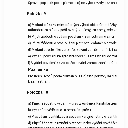
Správní
poplatek
podle písmene a) se vybere vždy bez ohledu na
Položka
9
a) Vydání průkazu mimořádných výhod občanům s těžkým zdravo
náhradou za průkaz poškozený, zničený, ztracený, odcizený nebo
b) Přijetí žádosti o vydání povolení k zaměstnání cizinci
c) Přijetí žádosti o prodloužení platnosti vydaného povolení k za
d) Vydání povolení ke zprostředkování zaměstnání cizincům na 
e) Vydání povolení ke zprostředkování zaměstnání do zahraničí
f) Vydání povolení ke zprostředkování zaměstnání na území Česk
Poznámka
Pro účely
úkonů
podle písmen b) až d) této položky se cizincem 
k zaměstnání.
Položka 10
a) Přijetí žádosti o vydání výpisu z evidence Rejstříku trestů
b) Vydání osvědčení o tuzemském právu
9a
c) Provedení identifikace a sepsání
veřejné listiny
o identifikaci
)
d) Přijetí žádosti o uznání platnosti nebo vydání osvědčení o u