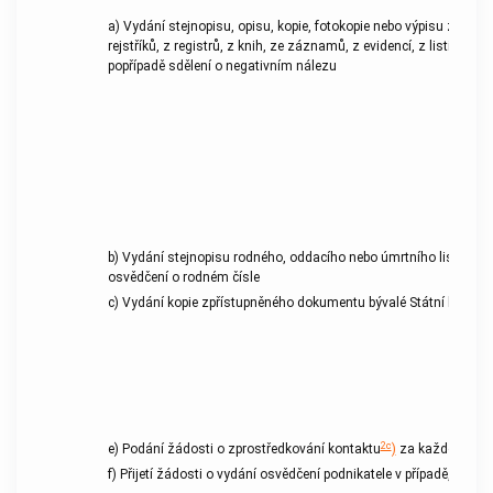
a) Vydání stejnopisu, opisu, kopie, fotokopie nebo výpisu z úřed
rejstříků, z registrů, z knih, ze záznamů, z evidencí, z listin n
popřípadě sdělení o negativním nálezu
b) Vydání stejnopisu rodného, oddacího nebo úmrtního listu neb
osvědčení o rodném čísle
c) Vydání kopie zpřístupněného dokumentu bývalé Státní bezpečn
2c
e) Podání žádosti o zprostředkování kontaktu
)
za každou kont
f) Přijetí žádosti o vydání osvědčení podnikatele v případě, že u