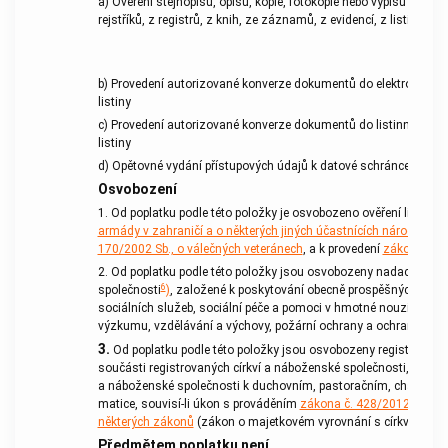
a) Ověření stejnopisu, opisu, kopie, fotokopie nebo výpisu z úře
rejstříků, z registrů, z knih, ze záznamů, z evidencí, z listin n
b) Provedení autorizované konverze dokumentů do elektronické
listiny
c) Provedení autorizované konverze dokumentů do listinné podo
listiny
d) Opětovné vydání přístupových údajů k datové schránce
Osvobození
1. Od
poplatku
podle této položky je osvobozeno ověření listiny 
armády v zahraničí a o některých jiných účastnících národního 
170/2002 Sb., o válečných veteránech
, a k provedení
zákona č. 2
2. Od
poplatku
podle této položky jsou osvobozeny nadace a na
6
společnosti
)
, založené k poskytování obecně prospěšných činnos
sociálních služeb, sociální péče a pomoci v hmotné nouzi, zdravot
výzkumu, vzdělávání a výchovy, požární ochrany a ochrany pamá
3.
Od
poplatku
podle této položky jsou osvobozeny registrované 
součásti registrovaných církví a náboženské společnosti, právni
a náboženské společnosti k duchovním, pastoračním, charitati
matice, souvisí-li
úkon
s prováděním
zákona č. 428/2012 Sb., o
některých zákonů
(zákon o majetkovém vyrovnání s církvemi a 
Předmětem poplatku
není