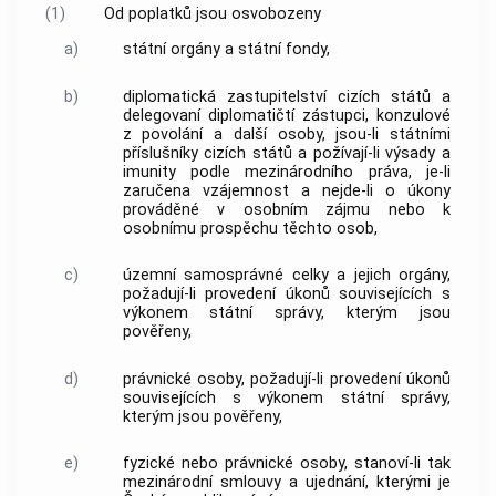
(1)
Od
poplatků
jsou osvobozeny
a)
státní orgány a státní fondy,
b)
diplomatická zastupitelství cizích států a
delegovaní diplomatičtí zástupci, konzulové
z povolání a další osoby, jsou-li státními
příslušníky cizích států a požívají-li výsady a
imunity podle mezinárodního práva, je-li
zaručena vzájemnost a nejde-li o
úkony
prováděné v osobním zájmu nebo k
osobnímu prospěchu těchto osob,
c)
územní samosprávné celky a jejich orgány,
požadují-li provedení
úkonů
souvisejících s
výkonem státní správy, kterým jsou
pověřeny,
d)
právnické osoby, požadují-li provedení
úkonů
souvisejících s výkonem státní správy,
kterým jsou pověřeny,
e)
fyzické nebo právnické osoby, stanoví-li tak
mezinárodní smlouvy a ujednání, kterými je