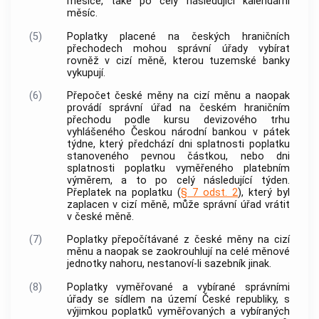
měsíce, také po celý následující kalendářní
měsíc.
(5)
Poplatky
placené na českých hraničních
přechodech mohou správní úřady vybírat
rovněž v cizí měně, kterou tuzemské banky
vykupují.
(6)
Přepočet české měny na cizí měnu a naopak
provádí správní úřad na českém hraničním
přechodu podle kursu devizového trhu
vyhlášeného Českou národní bankou v pátek
týdne, který předchází dni splatnosti
poplatku
stanoveného pevnou částkou, nebo dni
splatnosti
poplatku
vyměřeného platebním
výměrem, a to po celý následující týden.
Přeplatek na
poplatku
(
§ 7 odst. 2
), který byl
zaplacen v cizí měně, může správní úřad vrátit
v české měně.
(7)
Poplatky
přepočítávané z české měny na cizí
měnu a naopak se zaokrouhlují na celé měnové
jednotky nahoru, nestanoví-li
sazebník
jinak.
(8)
Poplatky
vyměřované a vybírané správními
úřady se sídlem na území České republiky, s
výjimkou
poplatků
vyměřovaných a vybíraných