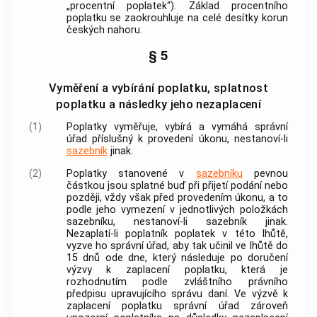
„procentní
poplatek
“). Základ procentního
poplatku
se zaokrouhluje na celé desítky korun
českých nahoru.
§ 5
Vyměření a vybírání poplatku, splatnost
poplatku a následky jeho nezaplacení
(1)
Poplatky
vyměřuje, vybírá a vymáhá správní
úřad příslušný k provedení
úkonu
, nestanoví-li
sazebník
jinak.
(2)
Poplatky
stanovené v
sazebníku
pevnou
částkou jsou splatné buď při přijetí podání nebo
později, vždy však před provedením úkonu, a to
podle jeho vymezení v jednotlivých položkách
sazebníku
, nestanoví-li
sazebník
jinak.
Nezaplatí-li
poplatník
poplatek
v této lhůtě,
vyzve ho správní úřad, aby tak učinil ve lhůtě do
15 dnů ode dne, který následuje po doručení
výzvy k zaplacení
poplatku
, která je
rozhodnutím podle zvláštního právního
předpisu upravujícího správu daní. Ve výzvě k
zaplacení
poplatku
správní úřad zároveň