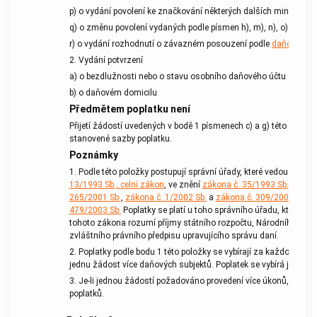
p) o vydání povolení ke značkování některých dalších minerálních
q) o změnu povolení vydaných podle písmen h), m), n), o) a p)
r) o vydání rozhodnutí o závazném posouzení podle
daňového ř
2. Vydání potvrzení
a) o bezdlužnosti nebo o stavu osobního daňového účtu
b) o daňovém domicilu
Předmětem poplatku
není
Přijetí žádostí uvedených v bodě 1 písmenech c) a g) této polož
stanovené sazby
poplatku
.
Poznámky
1. Podle této položky postupují správní úřady, které vedou řízení
13/1993 Sb., celní zákon
, ve znění
zákona č. 35/1993 Sb.
,
zákon
265/2001 Sb.
,
zákona č. 1/2002 Sb.
a
zákona č. 309/2002 Sb.
, 
479/2003 Sb.
Poplatky
se platí u toho správního úřadu, který je 
tohoto zákona rozumí příjmy státního rozpočtu, Národního fon
zvláštního právního předpisu upravujícího správu daní.
2.
Poplatky
podle bodu 1 této položky se vybírají za každou daň,
jednu žádost více daňových subjektů.
Poplatek
se vybírá jen jed
3. Je-li jednou žádostí požadováno provedení více
úkonů
, uvádě
poplatků
.