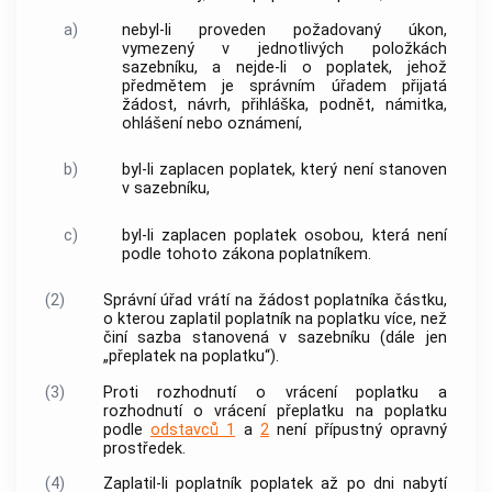
a)
nebyl-li proveden požadovaný
úkon
,
vymezený v jednotlivých položkách
sazebníku
, a nejde-li o
poplatek
, jehož
předmětem je správním úřadem přijatá
žádost, návrh, přihláška, podnět, námitka,
ohlášení nebo oznámení,
b)
byl-li zaplacen
poplatek
, který není stanoven
v
sazebníku
,
c)
byl-li zaplacen
poplatek
osobou, která není
podle tohoto zákona
poplatníkem
.
(2)
Správní úřad vrátí na žádost
poplatníka
částku,
o kterou zaplatil
poplatník
na
poplatku
více, než
činí sazba stanovená v
sazebníku
(dále jen
„přeplatek na
poplatku
“).
(3)
Proti rozhodnutí o vrácení
poplatku
a
rozhodnutí o vrácení přeplatku na
poplatku
podle
odstavců 1
a
2
není přípustný opravný
prostředek.
(4)
Zaplatil-li
poplatník
poplatek
až po dni nabytí