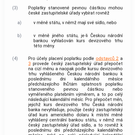
(3)
Poplatky
stanovené pevnou částkou mohou
české zastupitelské úřady vybírat rovněž
a)
v měně státu, v němž mají své sídlo, nebo
b)
v měně jiného státu, je-li Českou národní
bankou vyhlašován kurs devizového trhu
této měny.
(4)
Pro účely placení
poplatku
podle
odstavců 2
a
3
provede český zastupitelský úřad přepočet
na cizí měnu a naopak podle kursu devizového
trhu vyhlášeného Českou národní bankou k
poslednímu dni kalendářního měsíce
předcházejícího lhůtám splatnosti
poplatku
stanoveného pevnou částkou nebo
vyměřeného platebním výměrem, a to po celý
následující kalendářní měsíc. Pro přepočet měn,
jejichž kurs devizového trhu Česká národní
banka nevyhlašuje, použije český zastupitelský
úřad kurs amerického dolaru k místní měně
vyhlášený centrální bankou státu, v němž má
český zastupitelský úřad sídlo, a to rovněž k
poslednímu dni předcházejícího kalendářního