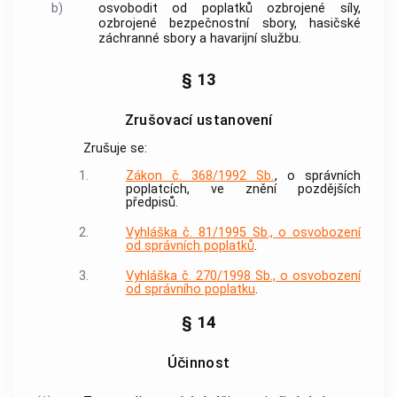
b)
osvobodit od
poplatků
ozbrojené síly,
ozbrojené bezpečnostní sbory, hasičské
záchranné sbory a havarijní službu.
§ 13
Zrušovací ustanovení
Zrušuje se:
1.
Zákon č. 368/1992 Sb.
, o správních
poplatcích, ve znění pozdějších
předpisů.
2.
Vyhláška č. 81/1995 Sb., o osvobození
od správních poplatků
.
3.
Vyhláška č. 270/1998 Sb., o osvobození
od správního poplatku
.
§ 14
Účinnost