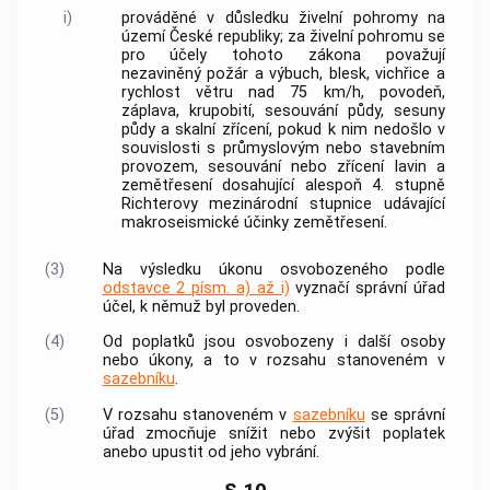
i)
prováděné v důsledku živelní pohromy na
území České republiky; za živelní pohromu se
pro účely tohoto zákona považují
nezaviněný požár a výbuch, blesk, vichřice a
rychlost větru nad 75 km/h, povodeň,
záplava, krupobití, sesouvání půdy, sesuny
půdy a skalní zřícení, pokud k nim nedošlo v
souvislosti s průmyslovým nebo stavebním
provozem, sesouvání nebo zřícení lavin a
zemětřesení dosahující alespoň 4. stupně
Richterovy mezinárodní stupnice udávající
makroseismické účinky zemětřesení.
(3)
Na výsledku
úkonu
osvobozeného podle
odstavce 2 písm. a) až i)
vyznačí správní úřad
účel, k němuž byl proveden.
(4)
Od
poplatků
jsou osvobozeny i další osoby
nebo
úkony
, a to v rozsahu stanoveném v
sazebníku
.
(5)
V rozsahu stanoveném v
sazebníku
se správní
úřad zmocňuje snížit nebo zvýšit
poplate
k
anebo upustit od jeho vybrání.