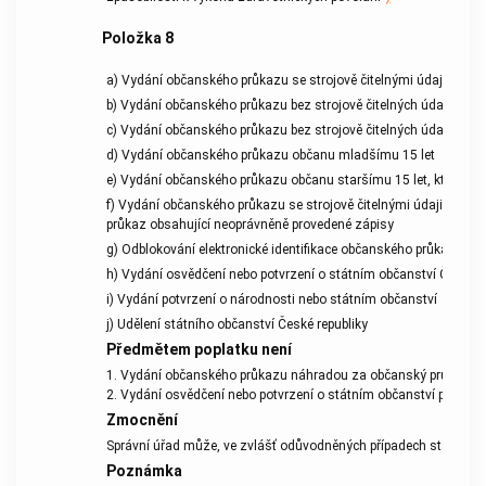
Položka 8
a) Vydání občanského průkazu se strojově čitelnými údaji a s k
b) Vydání občanského průkazu bez strojově čitelných údajů s do
c) Vydání občanského průkazu bez strojově čitelných údajů s do
d) Vydání občanského průkazu občanu mladšímu 15 let
e) Vydání občanského průkazu občanu staršímu 15 let, který nem
f) Vydání občanského průkazu se strojově čitelnými údaji za prů
průkaz obsahující neoprávněně provedené zápisy
g) Odblokování elektronické identifikace občanského průkazu
h) Vydání osvědčení nebo potvrzení o státním občanství České r
i) Vydání potvrzení o národnosti nebo státním občanství
j) Udělení státního občanství České republiky
Předmětem poplatku
není
1. Vydání občanského průkazu náhradou za občanský průkaz, ve 
2. Vydání osvědčení nebo potvrzení o státním občanství pro úče
Zmocnění
Správní úřad může, ve zvlášť odůvodněných případech státního 
Poznámka