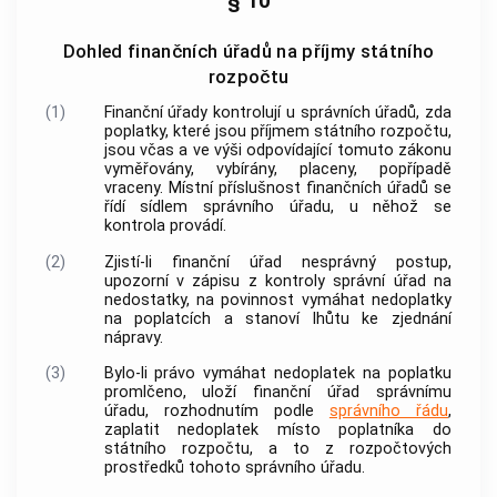
§ 10
Dohled finančních úřadů na příjmy státního
rozpočtu
(1)
Finanční úřady kontrolují u správních úřadů, zda
poplatky
, které jsou příjmem státního rozpočtu,
jsou včas a ve výši odpovídající tomuto zákonu
vyměřovány, vybírány, placeny, popřípadě
vraceny. Místní příslušnost finančních úřadů se
řídí sídlem správního úřadu, u něhož se
kontrola provádí.
(2)
Zjistí-li finanční úřad nesprávný postup,
upozorní v zápisu z kontroly správní úřad na
nedostatky, na povinnost vymáhat nedoplatky
na
poplatcích
a stanoví lhůtu ke zjednání
nápravy.
(3)
Bylo-li právo vymáhat nedoplatek na
poplatku
promlčeno, uloží finanční úřad správnímu
úřadu, rozhodnutím podle
správního řádu
,
zaplatit nedoplatek místo
poplatníka
do
státního rozpočtu, a to z rozpočtových
prostředků tohoto správního úřadu.