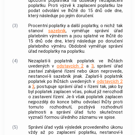
upozorní
poplatníka
na důsledky nezaplacení
poplatku
. Proti výzvě k zaplacení
poplatku
lze
podat odvolání ve lhůtě do 15 dnů ode dne,
který následuje po jejím doručení.
(3)
Procentní
poplatky
a další
poplatky
, o nichž tak
stanoví
sazebník
, vyměřuje správní úřad
platebním výměrem a jsou splatné ve lhůtě do
15 dnů ode dne, který následuje po doručení
platebního výměru. Obdobně vyměřuje správní
úřad nedoplatky na
poplatku
.
(4)
Nezaplatí-li
poplatník
poplatek
ve lhůtách
uvedených v
odstavcích 2
a
3
, správní úřad
zastaví zahájené řízení nebo
úkon
neprovede,
nestanoví-li
sazebník
jinak. Zaplatí-li
poplatník
poplatek
po lhůtách uvedených v
odstavcích 2
a
3
, postupuje správní úřad v řízení tak, jako by
byl
poplatek
zaplacen včas, pokud již nerozhodl
o zastavení řízení. Je-li však
poplatek
zaplacen
nejpozději do konce běhu odvolací lhůty proti
tomuto rozhodnutí, pozbývá rozhodnutí
platnosti a správní úřad tuto skutečnost
vyznačí formou úředního záznamu ve spise.
(5)
Správní úřad vydá výsledek provedeného
úkonu
vždy až po zaplacení
poplatku
, nestanoví-li