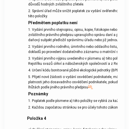
důvodů hodných zvláštního zřetele.
2. Správní úřad může snížit
poplatek
za vydání ověřeného výstup
této položky.
Předmětem poplatku
není
1. Vydání prvního stejnopisu, opisu, kopie, fotokopie nebo výpi
zvláštního právního předpisu upravujícího správu daní a
poplatk
daňový subjekt předložil správnímu úřadu nebo již jednou obdrže
2. Vydání prvního rodného, úmrtního nebo oddacího listu, vydání
dokladů po provedení dodatečného záznamu o matriční skutečn
3. Vydání prvního výpisu uvedeného v písmenu a) této položky z 
Rejstříku svazů církví a náboženských společností a z Rejstříku
4. Určení kódu bonitované půdně ekologické jednotky (BPEJ) pro 
5. Přijetí nové žádosti o vydání osvědčení podnikatele, má-li mít
platnosti jeho dosavadního osvědčení podnikatele, pokud je žád
2d
lhůtách podle jiného právního předpisu
).
Poznámky
1.
Poplatek
podle písmene a) této položky se vybírá za každé vozid
2. Každou započatou stránkou se pro účely tohoto zákona rozu
Položka
4