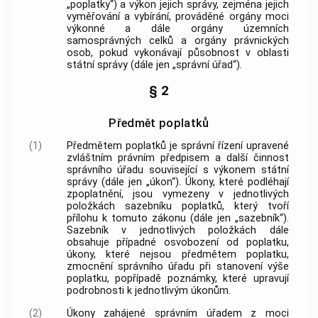
„
poplatky
“) a výkon jejich správy, zejména jejich
vyměřování a vybírání, prováděné orgány moci
výkonné a dále orgány územních
samosprávných celků a orgány právnických
osob, pokud vykonávají působnost v oblasti
státní správy (dále jen „správní úřad“).
§ 2
Předmět poplatků
(1)
Předmětem poplatků
je správní řízení upravené
zvláštním právním předpisem a další činnost
správního úřadu související s výkonem státní
správy (dále jen „
úkon
“).
Úkony
, které podléhají
zpoplatnění, jsou vymezeny v jednotlivých
položkách
sazebníku
poplatků
, který tvoří
přílohu k tomuto zákonu (dále jen „
sazebník
“).
Sazebník
v jednotlivých položkách dále
obsahuje případné osvobození od
poplatku
,
úkony
, které nejsou
předmětem poplatku
,
zmocnění správního úřadu při stanovení výše
poplatku
, popřípadě poznámky, které upravují
podrobnosti k jednotlivým
úkonům
.
(2)
Úkony
zahájené správním úřadem z moci