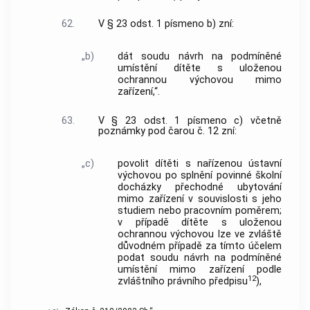
62.
V § 23 odst. 1 písmeno b) zní:
„b)
dát soudu návrh na podmíněné
umístění dítěte s uloženou
ochrannou výchovou mimo
zařízení,“.
63.
V § 23 odst. 1 písmeno c) včetně
poznámky pod čarou č. 12 zní:
„c)
povolit dítěti s nařízenou ústavní
výchovou po splnění povinné školní
docházky přechodné ubytování
mimo zařízení v souvislosti s jeho
studiem nebo pracovním poměrem;
v případě dítěte s uloženou
ochrannou výchovou lze ve zvláště
důvodném případě za tímto účelem
podat soudu návrh na podmíněné
umístění mimo zařízení podle
12
zvláštního právního předpisu
),