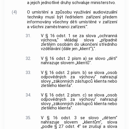
a jejich jednotlivé druhy schvaluje ministerstvo.
(4)
O umístění a způsobu využívání audiovizuální
techniky musí být ředitelem zařízení předem
informovány všechny děti umístěné v zařízení
a všichni zaměstnanci zařízení.“.
31.
V § 16 odst. 1 se za slova „ochranná
výchova,“ vkládají slova „případně
zletilým osobám do ukončení středního
vzdělávání (dále jen „klient“),“.
32.
V § 16 odst. 2 písm a) se slovo „dětí“
nahrazuje slovem „klientů“.
33.
V § 16 odst. 2 písm. b) se slova „osob
odpovědných za výchovu“ nahrazují
slovy „zákonných zástupců klienta nebo
zletilého klienta“.
34.
V § 16 odst. 2 písm. c) se slova „osob
odpovědných za výchovu“ nahrazují
slovy „zákonných zástupců klienta nebo
zletilého klienta“.
35.
V § 16 odst. 3 se slovo „dětem“
nahrazuje slovem „klientům“, slova
„podle § 27 odst. 4“ se zrušují a slova