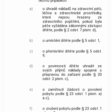
těchto případech:
a)
o úhradě nákladů na zdravotní péči,
léčiva a zdravotnické prostředky,
které nejsou hrazeny ze
zdravotního pojištění, pokud byla
péče vyžádána zákonnými zástupci
dítěte, podle § 2 odst. 7 písm. d),
b)
o umístění dítěte podle § 5 odst. 1,
c)
o přemístění dítěte podle § 5 odst.
9,
d)
o povinnosti dítěte uhradit ze
svých příjmů náklady spojené s
přepravou do zařízení podle § 20
odst. 2 písm. c),
e)
o zamítnutí žádosti o povolení
pobytu podle § 23 odst. 1 písm. a)
a c),
f)
o zrušení pobytu podle § 23 odst. 1