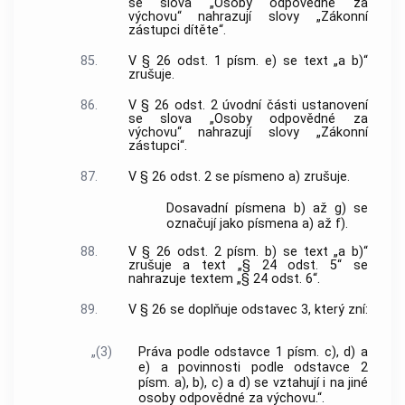
se slova „Osoby odpovědné za
výchovu“ nahrazují slovy „Zákonní
zástupci dítěte“.
85.
V § 26 odst. 1 písm. e) se text „a b)“
zrušuje.
86.
V § 26 odst. 2 úvodní části ustanovení
se slova „Osoby odpovědné za
výchovu“ nahrazují slovy „Zákonní
zástupci“.
87.
V § 26 odst. 2 se písmeno a) zrušuje.
Dosavadní písmena b) až g) se
označují jako písmena a) až f).
88.
V § 26 odst. 2 písm. b) se text „a b)“
zrušuje a text „§ 24 odst. 5“ se
nahrazuje textem „§ 24 odst. 6“.
89.
V § 26 se doplňuje odstavec 3, který zní:
„(3)
Práva podle odstavce 1 písm. c), d) a
e) a povinnosti podle odstavce 2
písm. a), b), c) a d) se vztahují i na jiné
osoby odpovědné za výchovu.“.