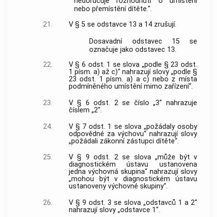
nedoručuje rozhodnutí o umístění
nebo přemístění dítěte.“.
21.
V § 5 se odstavce 13 a 14 zrušují.
Dosavadní odstavec 15 se
označuje jako odstavec 13.
22.
V § 6 odst. 1 se slova „podle § 23 odst.
1 písm. a) až c)“ nahrazují slovy „podle §
23 odst. 1 písm. a) a c) nebo z místa
podmíněného umístění mimo zařízení“.
23.
V § 6 odst. 2 se číslo „3“ nahrazuje
číslem „2“.
24.
V § 7 odst. 1 se slova „požádaly osoby
odpovědné za výchovu“ nahrazují slovy
„požádali zákonní zástupci dítěte“.
25.
V § 9 odst. 2 se slova „může být v
diagnostickém ústavu ustanovena
jedna výchovná skupina“ nahrazují slovy
„mohou být v diagnostickém ústavu
ustanoveny výchovné skupiny“.
26.
V § 9 odst. 3 se slova „odstavců 1 a 2“
nahrazují slovy „odstavce 1“.