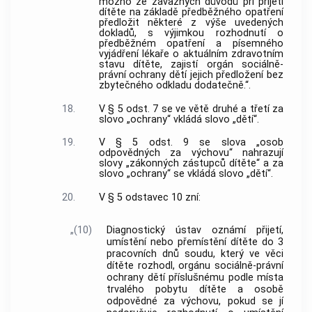
možno ze závažných důvodů při přijetí
dítěte na základě předběžného opatření
předložit některé z výše uvedených
dokladů, s výjimkou rozhodnutí o
předběžném opatření a písemného
vyjádření lékaře o aktuálním zdravotním
stavu dítěte, zajistí orgán sociálně-
právní ochrany dětí jejich předložení bez
zbytečného odkladu dodatečně.“.
18.
V § 5 odst. 7 se ve větě druhé a třetí za
slovo „ochrany“ vkládá slovo „dětí“.
19.
V § 5 odst. 9 se slova „osob
odpovědných za výchovu“ nahrazují
slovy „zákonných zástupců dítěte“ a za
slovo „ochrany“ se vkládá slovo „dětí“.
20.
V § 5 odstavec 10 zní:
„(10)
Diagnostický ústav oznámí přijetí,
umístění nebo přemístění dítěte do 3
pracovních dnů soudu, který ve věci
dítěte rozhodl, orgánu sociálně-právní
ochrany dětí příslušnému podle místa
trvalého pobytu dítěte a osobě
odpovědné za výchovu, pokud se jí