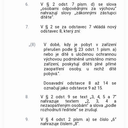
6.
V § 2 odst. 7 písm. d) se slova
„osobami odpovědnými za výchovu“
nahrazují slovy „zákonnými zástupci
dítěte“.
7.
V § 2 se za odstavec 7 vkládá nový
odstavec 8, který zní:
„(8)
V době, kdy je pobyt v zařízení
přerušen podle § 23 odst. 1 písm. a)
nebo je dítě s uloženou ochrannou
výchovou podmíněně umístěno mimo
zařízení, poskytují dítěti plné přímé
zaopatření osoby, u nichž dítě
pobývá.“.
Dosavadní odstavce 8 až 14 se
označují jako odstavce 9 až 15.
8.
V § 2 odst. 9 se text „3, 4, 5 a 7“
nahrazuje textem „2, 3, 4 a
nezaopatřeným osobám“ a slova „podle
rozhodnutí ředitele“ se zrušují.
9.
V § 4 odst. 2 písm. a) se číslo „6“
nahrazuje číslem „8“.