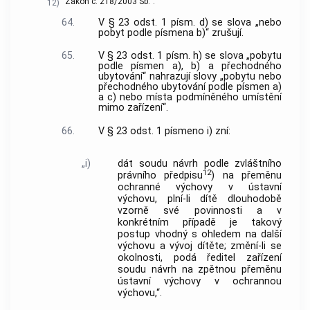
Zákon č. 218/2003 Sb.“.
12)
64.
V § 23 odst. 1 písm. d) se slova „nebo
pobyt podle písmena b)“ zrušují.
65.
V § 23 odst. 1 písm. h) se slova „pobytu
podle písmen a), b) a přechodného
ubytování“ nahrazují slovy „pobytu nebo
přechodného ubytování podle písmen a)
a c) nebo místa podmíněného umístění
mimo zařízení“.
66.
V § 23 odst. 1 písmeno i) zní:
„i)
dát soudu návrh podle zvláštního
12
právního předpisu
) na přeměnu
ochranné výchovy v ústavní
výchovu, plní-li dítě dlouhodobě
vzorně své povinnosti a v
konkrétním případě je takový
postup vhodný s ohledem na další
výchovu a vývoj dítěte; změní-li se
okolnosti, podá ředitel zařízení
soudu návrh na zpětnou přeměnu
ústavní výchovy v ochrannou
výchovu,“.