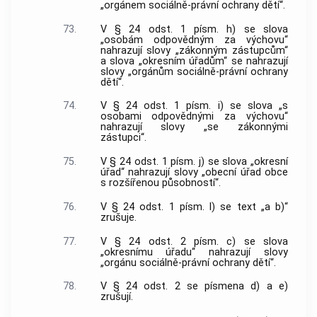
„orgánem sociálně-právní ochrany dětí“.
73.
V § 24 odst. 1 písm. h) se slova
„osobám odpovědným za výchovu“
nahrazují slovy „zákonným zástupcům“
a slova „okresním úřadům“ se nahrazují
slovy „orgánům sociálně-právní ochrany
dětí“.
74.
V § 24 odst. 1 písm. i) se slova „s
osobami odpovědnými za výchovu“
nahrazují slovy „se zákonnými
zástupci“.
75.
V § 24 odst. 1 písm. j) se slova „okresní
úřad“ nahrazují slovy „obecní úřad obce
s rozšířenou působností“.
76.
V § 24 odst. 1 písm. l) se text „a b)“
zrušuje.
77.
V § 24 odst. 2 písm. c) se slova
„okresnímu úřadu“ nahrazují slovy
„orgánu sociálně-právní ochrany dětí“.
78.
V § 24 odst. 2 se písmena d) a e)
zrušují.