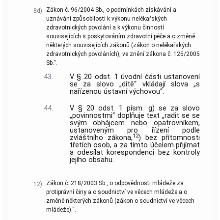
Zákon č. 96/2004 Sb., o podmínkách získávání a
8d)
uznávání způsobilosti k výkonu nelékařských
zdravotnických povolání a k výkonu činností
souvisejících s poskytováním zdravotní péče a o změně
některých souvisejících zákonů (zákon o nelékařských
zdravotnických povoláních), ve znění zákona č. 125/2005
Sb.“.
43.
V § 20 odst. 1 úvodní části ustanovení
se za slovo „dítě“ vkládají slova „s
nařízenou ústavní výchovou“.
44.
V § 20 odst. 1 písm. g) se za slovo
„povinnostmi“ doplňuje text „radit se se
svým obhájcem nebo opatrovníkem,
ustanoveným pro řízení podle
12
zvláštního zákona,
) bez přítomnosti
třetích osob, a za tímto účelem přijímat
a odesílat korespondenci bez kontroly
jejího obsahu.
Zákon č. 218/2003 Sb., o odpovědnosti mládeže za
12)
protiprávní činy a o soudnictví ve věcech mládeže a o
změně některých zákonů (zákon o soudnictví ve věcech
mládeže).“.