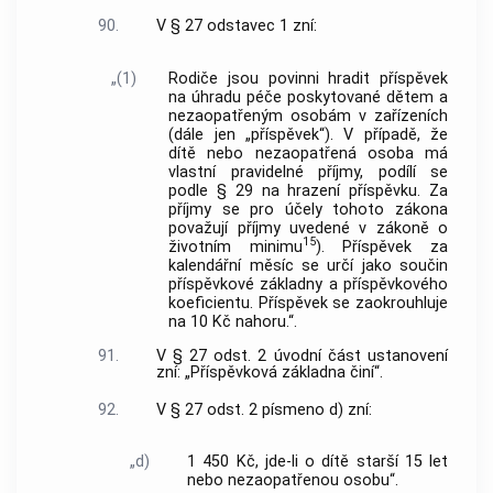
90.
V § 27 odstavec 1 zní:
„(1)
Rodiče jsou povinni hradit příspěvek
na úhradu péče poskytované dětem a
nezaopatřeným osobám v zařízeních
(dále jen „příspěvek“). V případě, že
dítě nebo nezaopatřená osoba má
vlastní pravidelné příjmy, podílí se
podle § 29 na hrazení příspěvku. Za
příjmy se pro účely tohoto zákona
považují příjmy uvedené v zákoně o
15
životním minimu
). Příspěvek za
kalendářní měsíc se určí jako součin
příspěvkové základny a příspěvkového
koeficientu. Příspěvek se zaokrouhluje
na 10 Kč nahoru.“.
91.
V § 27 odst. 2 úvodní část ustanovení
zní: „Příspěvková základna činí“.
92.
V § 27 odst. 2 písmeno d) zní:
„d)
1 450 Kč, jde-li o dítě starší 15 let
nebo nezaopatřenou osobu“.