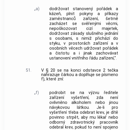
„a)
dodržovat stanovený pořádek a
kázeň, plnit pokyny a příkazy
zaměstnanců zařízení, šetrně
zacházet se svěřenými věcmi,
nepoškozovat cizí majetek,
dodržovat zásady slušného jednání
s osobami, s nimiž přichází do
styku, v prostorách zařízení a v
osobních věcech udržovat pořádek
a čistotu a i jinak zachovávat
ustanovení vnitřního řádu zařízení,“.
51.
V § 20 se na konci odstavce 2 tečka
nahrazuje čárkou a doplňuje se písmeno
f), které zní:
„f)
podrobit se na výzvu ředitele
zařízení vyšetření, zda není
ovlivněno alkoholem nebo jinou
návykovou látkou. Je-li pro
vyšetření třeba odebrat krev, je dítě
povinno strpět, aby mu lékař nebo
odborný zdravotnický pracovník
odebral krev, pokud to není spojeno