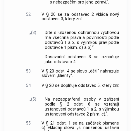
s nebezpečím pro jeho zdraví.“.
52.
V § 20 se za odstavec 2 vkládá nový
odstavec 3, který zní:
„(3)
Dítě s uloženou ochrannou výchovou
má všechna práva a povinnosti podle
odstavců 1 a 2, s výjimkou práv podle
odstavce 1 písm. o) a p).“.
Dosavadní odstavec 3 se označuje
jako odstavec 4.
53.
V § 20 odst. 4 se slovo „děti“ nahrazuje
slovem „klienty“.
54.
V § 20 se doplňuje odstavec 5, který zní:
„(5)
Na nezaopatřené osoby v zařízení
podle § 2 odst. 6 se vztahují
ustanovení odstavců 1 a 2, s výjimkou
ustanovení odstavce 2 písm. c).“.
55.
V § 21 odst. 1 se na začátek písmene
c) vkládají slova „s nařízenou ústavní