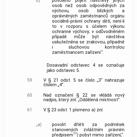
b)
povoleno přijetí návštěvy jiných
osob než osob odpovědných za
výchovu, osob blízkých a
oprávněných zaměstnanců orgánu
sociálně-právní ochrany dětí, není-li
to v rozporu s účelem výkonu
ochranné výchovy; v odůvodněném
případě může být návštěva
uskutečněna se zrakovou, případně
i sluchovou kontrolou
zaměstnancem zařízení.“.
Dosavadní odstavec 4 se označuje
jako odstavec 5.
59.
V § 21 odst. 5 se číslo „3“ nahrazuje
číslem „4“.
60.
Nad označení § 22 se vkládá nový
nadpis, který zní: „Oddělená místnost“.
61.
V § 23 odst. 1 písmeno a) zní:
„a)
povolit dítěti za podmínek
stanovených zvláštním právním
11
předpisem
) pobyt mimo zařízení,“.