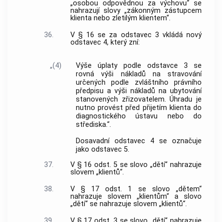
„osobou odpovědnou za výchovu“ se
nahrazují slovy „zákonným zástupcem
klienta nebo zletilým klientem“.
36.
V § 16 se za odstavec 3 vkládá nový
odstavec 4, který zní:
„(4)
Výše úplaty podle odstavce 3 se
rovná výši nákladů na stravování
určených podle zvláštního právního
předpisu a výši nákladů na ubytování
stanovených zřizovatelem. Úhradu je
nutno provést před přijetím klienta do
diagnostického ústavu nebo do
střediska.“.
Dosavadní odstavec 4 se označuje
jako odstavec 5.
37.
V § 16 odst. 5 se slovo „dětí“ nahrazuje
slovem „klientů“.
38.
V § 17 odst. 1 se slovo „dětem“
nahrazuje slovem „klientům“ a slovo
„dětí“ se nahrazuje slovem „klientů“.
39.
V § 17 odst. 3 se slovo „dětí“ nahrazuje