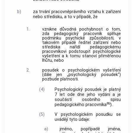
b)
za trvání pracovněprávního vztahu k zařízení
nebo středisku, a to v případě, že
1.
vznikne důvodná pochybnost o tom,
zda pedagogický pracovník splňuje
podmínku psychické způsobilosti; v
takovém případě ředitel zařízení nebo
střediska nařídí pedagogickému
pracovníkovi podstoupit psychologické
vyšetření a k tomu stanoví přiměřenou
lhůtu, nebo
2.
posudek o psychologickém vyšetření
(dále jen „psychologický posudek“)
pozbude platnosti.
(4)
Psychologický posudek je platný
7 let ode dne jeho vydání a je
součástí osobního spisu
8b
pedagogického pracovníka
).
(5)
V psychologickém posudku se
uvádějí tyto údaje:
a)
jméno, popřípadě jména,