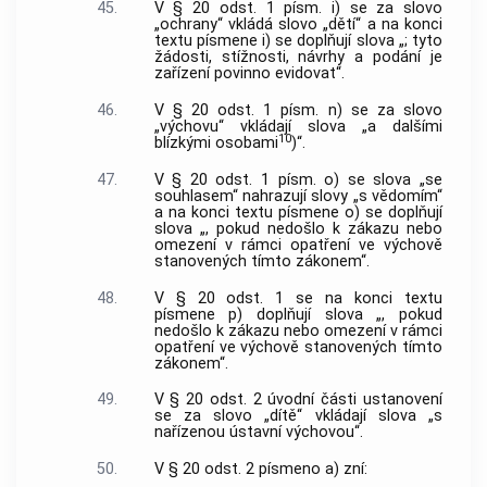
45.
V § 20 odst. 1 písm. i) se za slovo
„ochrany“ vkládá slovo „dětí“ a na konci
textu písmene i) se doplňují slova „; tyto
žádosti, stížnosti, návrhy a podání je
zařízení povinno evidovat“.
46.
V § 20 odst. 1 písm. n) se za slovo
„výchovu“ vkládají slova „a dalšími
10
blízkými osobami
)“.
47.
V § 20 odst. 1 písm. o) se slova „se
souhlasem“ nahrazují slovy „s vědomím“
a na konci textu písmene o) se doplňují
slova „, pokud nedošlo k zákazu nebo
omezení v rámci opatření ve výchově
stanovených tímto zákonem“.
48.
V § 20 odst. 1 se na konci textu
písmene p) doplňují slova „, pokud
nedošlo k zákazu nebo omezení v rámci
opatření ve výchově stanovených tímto
zákonem“.
49.
V § 20 odst. 2 úvodní části ustanovení
se za slovo „dítě“ vkládají slova „s
nařízenou ústavní výchovou“.
50.
V § 20 odst. 2 písmeno a) zní: