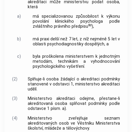
akreditaci může ministerstvu podat osoba,
která
a)
má specializovanou způsobilost k výkonu
povolání klinického psychologa podle
8d
zvláštního právního předpisu
),
b)
má praxi delší než 7 let, z níž nejméně 5 let v
oblasti psychodiagnostiky dospělých, a
c)
byla proškolena ministerstvem k jednotným
metodám, technikám a vyhodnocování
psychologického vyšetření.
(2)
Splňuje-li osoba žádající o akreditaci podmínky
stanovené v odstavci 1, ministerstvo akreditaci
udělí.
(3)
Ministerstvo akreditaci odejme, přestane-li
akreditovaná osoba splňovat podmínky podle
odstavce 1 písm. a).
(4)
Ministerstvo zveřejňuje seznam
akreditovaných osob ve Věstníku Ministerstva
školství, mládeže a tělovýchovy.