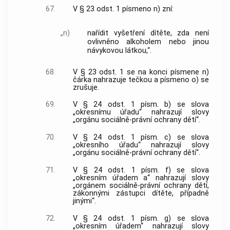
67.
V § 23 odst. 1 písmeno n) zní:
„n)
nařídit vyšetření dítěte, zda není
ovlivněno alkoholem nebo jinou
návykovou látkou,“.
68.
V § 23 odst. 1 se na konci písmene n)
čárka nahrazuje tečkou a písmeno o) se
zrušuje.
69.
V § 24 odst. 1 písm. b) se slova
„okresnímu úřadu“ nahrazují slovy
„orgánu sociálně-právní ochrany dětí“.
70.
V § 24 odst. 1 písm. c) se slova
„okresního úřadu“ nahrazují slovy
„orgánu sociálně-právní ochrany dětí“.
71.
V § 24 odst. 1 písm. f) se slova
„okresním úřadem a“ nahrazují slovy
„orgánem sociálně-právní ochrany dětí,
zákonnými zástupci dítěte, případně
jinými“.
72.
V § 24 odst. 1 písm. g) se slova
„okresním úřadem“ nahrazují slovy