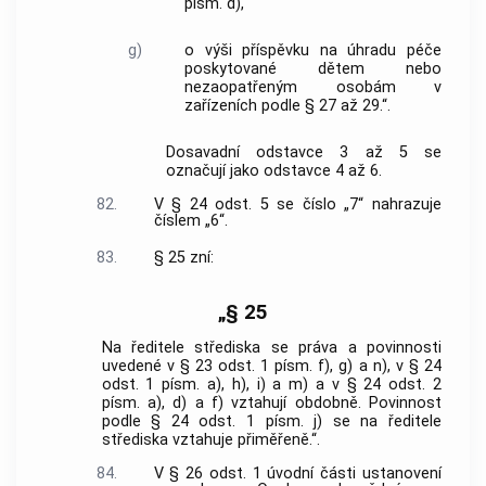
písm. d),
g)
o výši příspěvku na úhradu péče
poskytované dětem nebo
nezaopatřeným osobám v
zařízeních podle § 27 až 29.“.
Dosavadní odstavce 3 až 5 se
označují jako odstavce 4 až 6.
82.
V § 24 odst. 5 se číslo „7“ nahrazuje
číslem „6“.
83.
§ 25 zní:
„§ 25
Na ředitele střediska se práva a povinnosti
uvedené v § 23 odst. 1 písm. f), g) a n), v § 24
odst. 1 písm. a), h), i) a m) a v § 24 odst. 2
písm. a), d) a f) vztahují obdobně. Povinnost
podle § 24 odst. 1 písm. j) se na ředitele
střediska vztahuje přiměřeně.“.
84.
V § 26 odst. 1 úvodní části ustanovení