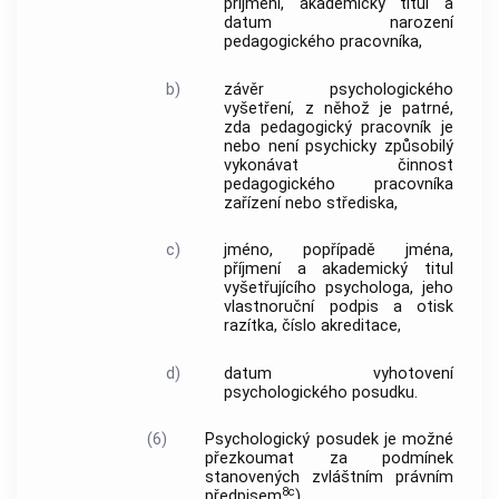
příjmení, akademický titul a
datum narození
pedagogického pracovníka,
b)
závěr psychologického
vyšetření, z něhož je patrné,
zda pedagogický pracovník je
nebo není psychicky způsobilý
vykonávat činnost
pedagogického pracovníka
zařízení nebo střediska,
c)
jméno, popřípadě jména,
příjmení a akademický titul
vyšetřujícího psychologa, jeho
vlastnoruční podpis a otisk
razítka, číslo akreditace,
d)
datum vyhotovení
psychologického posudku.
(6)
Psychologický posudek je možné
přezkoumat za podmínek
stanovených zvláštním právním
8c
předpisem
).