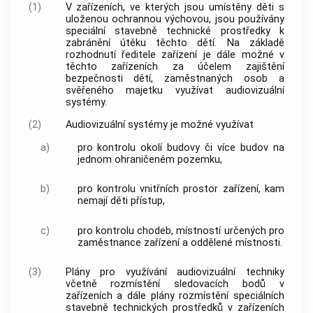
(1)
V zařízeních, ve kterých jsou umístěny děti s
uloženou ochrannou výchovou, jsou používány
speciální stavebně technické prostředky k
zabránění útěku těchto dětí. Na základě
rozhodnutí ředitele zařízení je dále možné v
těchto zařízeních za účelem zajištění
bezpečnosti dětí, zaměstnaných osob a
svěřeného majetku využívat audiovizuální
systémy.
(2)
Audiovizuální systémy je možné využívat
a)
pro kontrolu okolí budovy či více budov na
jednom ohraničeném pozemku,
b)
pro kontrolu vnitřních prostor zařízení, kam
nemají děti přístup,
c)
pro kontrolu chodeb, místností určených pro
zaměstnance zařízení a oddělené místnosti.
(3)
Plány pro využívání audiovizuální techniky
včetně rozmístění sledovacích bodů v
zařízeních a dále plány rozmístění speciálních
stavebně technických prostředků v zařízeních