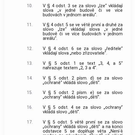
10.
V § 4 odst. 3 se za slovo „lze“ vkládají
slova „v jedné budově či ve více
budovách v jednom areálu“.
11.
V § 4 odst. 5 se ve větě první a druhé za
slovo „lze“ vkládají slova „v jedné
budově či ve více budovách v jednom
areálu“.
12.
V § 4 odst. 6 se za slovo „ředitele“
vkládají slova „nebo zřizovatele“.
13.
V § 5 odst. 1 se text „3, 4, a 5“
nahrazuje textem „2, 3 a 4“.
14.
V § 5 odst. 2 písm. d) se za slovo
„ochraně“ vkládá slovo „dětí“.
15.
V § 5 odst. 2 písm. e) se za slovo
„ochrany“ vkládá slovo „dětí“.
16.
V § 5 odst. 4 se za slovo „ochrany“
vkládá slovo „dětí“.
17.
V § 5 odst. 5 větě první se za slovo
„ochrany“ vkládá slovo „dětí“ a na konci
odstavce 5 se doplňuje věta „Není-li