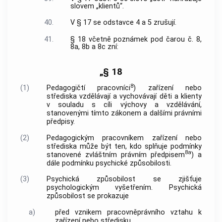
slovem „klientů“.
40.
V § 17 se odstavce 4 a 5 zrušují.
41.
§ 18 včetně poznámek pod čarou č. 8,
8a, 8b a 8c zní:
„§ 18
8
(1)
Pedagogičtí pracovníci
) zařízení nebo
střediska vzdělávají a vychovávají děti a klienty
v souladu s cíli výchovy a vzdělávání,
stanovenými tímto zákonem a dalšími právními
předpisy.
(2)
Pedagogickým pracovníkem zařízení nebo
střediska může být ten, kdo splňuje podmínky
8a
stanovené zvláštním právním předpisem
) a
dále podmínku psychické způsobilosti.
(3)
Psychická způsobilost se zjišťuje
psychologickým vyšetřením. Psychická
způsobilost se prokazuje
a)
před vznikem pracovněprávního vztahu k
zařízení nebo středisku,