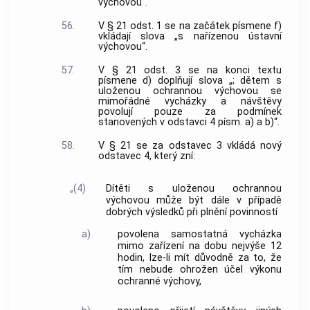
výchovou“.
56.
V § 21 odst. 1 se na začátek písmene f)
vkládají slova „s nařízenou ústavní
výchovou“.
57.
V § 21 odst. 3 se na konci textu
písmene d) doplňují slova „; dětem s
uloženou ochrannou výchovou se
mimořádné vycházky a návštěvy
povolují pouze za podmínek
stanovených v odstavci 4 písm. a) a b)“.
58.
V § 21 se za odstavec 3 vkládá nový
odstavec 4, který zní:
„(4)
Dítěti s uloženou ochrannou
výchovou může být dále v případě
dobrých výsledků při plnění povinností
a)
povolena samostatná vycházka
mimo zařízení na dobu nejvýše 12
hodin, lze-li mít důvodně za to, že
tím nebude ohrožen účel výkonu
ochranné výchovy,