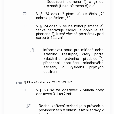
Dosavadní písmena f) a g) se
označují jako písmena d) a e).
79.
V § 24 odst. 2 písm. e) se číslo „7“
nahrazuje číslem „6“.
80.
V § 24 odst. 2 se na konci písmene e)
tečka nahrazuje čárkou a doplňuje se
písmeno f), které včetně poznámky pod
čarou č. 12a zní:
„f)
informovat soud pro mládež nebo
státního zástupce, který podle
12a
zvláštního právního předpisu
)
přenechal postižení mladistvého
zařízení, o výsledku přijatých
opatření.
§ 11 a 20 zákona č. 218/2003 Sb.“.
12a)
81.
V § 24 se za odstavec 2 vkládá nový
odstavec 3, který zní:
„(3)
Ředitel zařízení rozhoduje o právech a
povinnostech v oblasti státní správy v