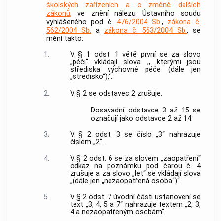
školských zařízeních a o změně dalších
zákonů
, ve znění nálezu Ústavního soudu
vyhlášeného pod č.
476/2004 Sb.
,
zákona č.
562/2004 Sb.
a
zákona č. 563/2004 Sb.
, se
mění takto:
1.
V § 1 odst. 1 větě první se za slovo
„péči“ vkládají slova „, kterými jsou
střediska výchovné péče (dále jen
„středisko“),“.
2.
V § 2 se odstavec 2 zrušuje.
Dosavadní odstavce 3 až 15 se
označují jako odstavce 2 až 14.
3.
V § 2 odst. 3 se číslo „3“ nahrazuje
číslem „2“.
4.
V § 2 odst. 6 se za slovem „zaopatření“
odkaz na poznámku pod čarou č. 4
zrušuje a za slovo „let“ se vkládají slova
„(dále jen „nezaopatřená osoba“)“.
5.
V § 2 odst. 7 úvodní části ustanovení se
text „3, 4, 5 a 7“ nahrazuje textem „2, 3,
4 a nezaopatřeným osobám“.