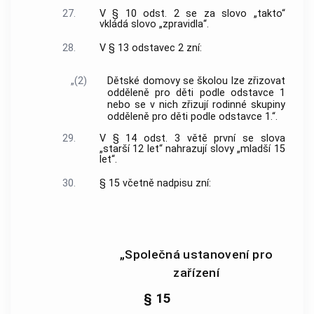
27.
V § 10 odst. 2 se za slovo „takto“
vkládá slovo „zpravidla“.
28.
V § 13 odstavec 2 zní:
„(2)
Dětské domovy se školou lze zřizovat
odděleně pro děti podle odstavce 1
nebo se v nich zřizují rodinné skupiny
odděleně pro děti podle odstavce 1.“.
29.
V § 14 odst. 3 větě první se slova
„starší 12 let“ nahrazují slovy „mladší 15
let“.
30.
§ 15 včetně nadpisu zní:
„Společná ustanovení pro
zařízení
§ 15