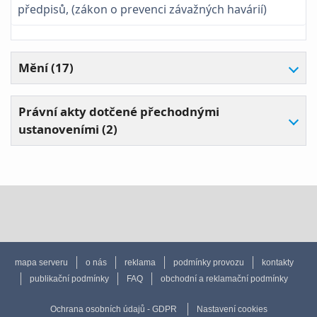
předpisů, (zákon o prevenci závažných havárií)
Mění (17)
Právní akty dotčené přechodnými
ustanoveními (2)
mapa serveru
o nás
reklama
podmínky provozu
kontakty
publikační podmínky
FAQ
obchodní a reklamační podmínky
Ochrana osobních údajů - GDPR
Nastavení cookies