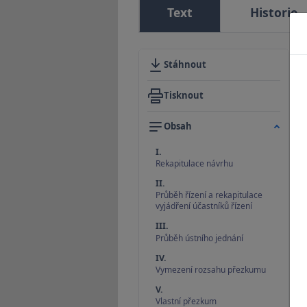
Text
Historie
Stáhnout
Tisknout
Obsah
I.
Rekapitulace návrhu
II.
Průběh řízení a rekapitulace
vyjádření účastníků řízení
III.
Průběh ústního jednání
IV.
Vymezení rozsahu přezkumu
V.
Vlastní přezkum