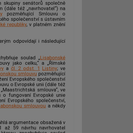
h skupiny senátorů společně
 (dále též „navrhovatel“) na
y
pozměňující Smlouvu o
kého společenství s ústavním
ké republiky
, v platném znění
erým odpovídají i následující
chybňuje soulad „
Lisabonské
ouvy jako celku,“ a „Římské
vy
a
čl. 2 odst. 1
Listiny
; ve
bonskou smlouvu
pozměňující
žení Evropského společenství
ouvu o Evropské unii (dále též
 „Maastrichtská smlouva“, ve
u o fungovaní Evropské unie
ení Evropského společenství,
sabonskou smlouvou
a někdy
sáhlá argumentace obsažená v
1 až 59 návrhu navrhovatel