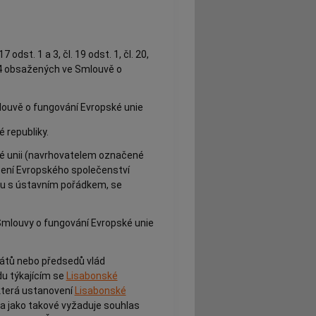
. 17 odst. 1 a 3, čl. 19 odst. 1, čl. 20,
2 až 4 obsažených ve Smlouvě o
 Smlouvě o fungování Evropské unie
 republiky.
é unii (navrhovatelem označené
žení Evropského společenství
ku s ústavním pořádkem, se
16 Smlouvy o fungování Evropské unie
tátů nebo předsedů vlád
du týkajícím se
Lisabonské
ěkterá ustanovení
Lisabonské
a jako takové vyžaduje souhlas