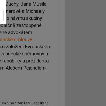
ho Muchy, Jana Musila,
Wagnerové a Michaely
iky
o návrhu skupiny
polečně zastoupené
pené advokátem
bonské smlouvy
u o založení Evropského
Poslanecké sněmovny a
 republiky a prezidenta
tem Alešem Pejchalem,
a Smlouvu o založení Evropského