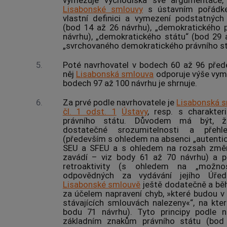
vymezuje východiska své argumentace,
Lisabonské smlouvy
s ústavním pořádke
vlastní definici a vymezení podstatných 
(bod 14 až 26 návrhu), „demokratického 
návrhu), „demokratického státu“ (bod 29 
„svrchovaného demokratického právního stá
5.
Poté navrhovatel v bodech 60 až 96 před
něj
Lisabonská smlouva
odporuje výše vym
bodech 97 až 100 návrhu je shrnuje.
6.
Za prvé podle navrhovatele je
Lisabonská 
čl. 1 odst. 1
Ústavy
, resp. s charakter
právního státu. Důvodem má být, ž
dostatečné srozumitelnosti a přehle
(především s ohledem na absenci „autenti
SEU a SFEU a s ohledem na rozsah změ
zavádí – viz body 61 až 70 návrhu) a po
retroaktivity (s ohledem na „možno
odpovědných za vydávání jejího Úřed
Lisabonské smlouvě
ještě dodatečně a bě
za účelem napravení chyb, »které budou 
stávajících smlouvách nalezeny«“, na kte
bodu 71 návrhu). Tyto principy podle n
základním znakům právního státu (bod