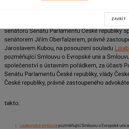
Janů, Vladimíra Kůrky, Dagmar Lastovecké, Jiří
Jiřího Nykodýma, Miloslava Výborného, Elišky 
ZAVŘÍT
Židlické podle
čl. 87 odst. 2
Ústavy České republ
senátorů Senátu Parlamentu České republiky s
senátorem Jiřím Oberfalzerem, právně zastou
Jaroslavem Kubou, na posouzení souladu
Lisa
pozměňující Smlouvu o Evropské unii a Smlouv
společenství s ústavním pořádkem, za účasti 
Senátu Parlamentu České republiky, vlády České
České republiky, právně zastoupeného advoká
takto:
Lisabonská smlouva
pozměňující Smlouvu o Evropské unii 
I.