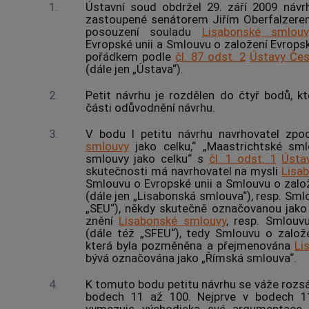
1.
Ústavní soud
obdržel 29. září 2009 návr
zastoupené senátorem Jiřím Oberfalzerem
posouzení souladu
Lisabonské smlouv
Evropské unii a Smlouvu o založení Evrops
pořádkem podle
čl. 87 odst. 2
Ústavy Čes
(dále jen „Ústava“).
2.
Petit návrhu je rozdělen do čtyř bodů, kt
části odůvodnění návrhu.
3.
V bodu I petitu návrhu navrhovatel zpo
smlouvy
jako celku,“ „Maastrichtské sml
smlouvy jako celku“ s
čl. 1 odst. 1
Ústa
skutečnosti má navrhovatel na mysli
Lisa
Smlouvu o Evropské unii a Smlouvu o zalo
(dále jen „Lisabonská smlouva“), resp. Sml
„SEU“), někdy skutečně označovanou jako
znění
Lisabonské smlouvy
, resp. Smlouv
(dále též „SFEU“), tedy Smlouvu o založ
která byla pozměněna a přejmenována
Li
bývá označována jako „Římská smlouva“.
4.
K tomuto bodu petitu návrhu se váže roz
bodech 11 až 100. Nejprve v bodech 1