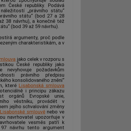
 kterou zpochybňuje soulad
m České republiky. Podává
náležitostí „právního státu“
právního státu“ (bod 27 a 28
až 38 návrhu), a konečně též
tu“ (bod 39 až 59 návrhu).
estírá argumenty, proč podle
ezeným charakteristikám, a v
smlouva
jako celek v rozporu s
istikou České republiky jako
e nevyhovuje požadavkům
dnosti právního předpisu
ckého konsolidovaného znění“
n, které
Lisabonská smlouva
tenciálně i principu zákazu
st orgánů Evropské unie,
ního věstníku, provádět v
hem jejího schvalování změny
v
Lisabonské smlouvě
nebo ve
rou navrhovatel upozorňuje v
avrhovatele vesměs patří k
 97 návrhu tento argument