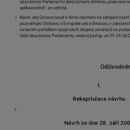
obou komor Parlamentu daný ústavní většinou, jinak není v
aplikovatelné“, se odmítá.
Návrh, aby
Ústavní soud
s tímto návrhem na zahájení řízení
V.
pozměňující Smlouvu o Evropské unii a Smlouvu o založení
ústavním pořádkem spojil návrh skupiny senátorů na zruše
řádů obou komor Parlamentu, vedený pod sp. zn. Pl. ÚS 26/0
Odůvodněn
I.
Rekapitulace návrhu
A.
Návrh ze dne 28. září 20