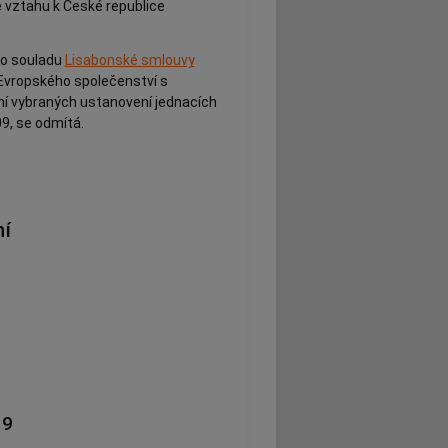
e vztahu k České republice
 o souladu
Lisabonské smlouvy
 Evropského společenství s
ní vybraných ustanovení jednacích
9, se odmítá.
í
09