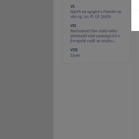
VI.
Návrh na spojení s řízením ve
věci sp. zn. Pl. ÚS 26/09
VII.
Rozhodnutí hlav států nebo
předsedů vlád zasedajících v
Evropské radě ve vztahu…
VIII.
Závěr