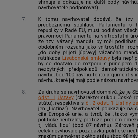
shrnuje a odkazuje na další body návrhu,
navrhovatele podporovat).
7.
K tomu navrhovatel dodává, že tzv. 
předběžnému souhlasu Parlamentu s h
republiky v Radě EU, musí podléhat všechn
pravomocí Parlamentu na vnitrostátní úro
že tzv. vázaný mandát by měl podléhat
obdobném rozsahu jako vnitrostátní rozh
„do doby přijetí [úpravy] vázaného man
ratifikace
Lisabonské smlouvy
byla nepříp
by se dostalo do rozporu s principem dě
nezbytných předpokladů demokratickéh
návrhu; bod 100 návrhu tento argument shr
návrhu, které jej mají podle názoru navrhov
8.
Za druhé se navrhovatel domnívá, že je SE
odst. 1
Ústavy
(charakteristikou České r
státu), respektive s
čl. 2 odst. 1
Listiny z
jen „Listina“). Navrhovatel poukazuje na 
cíle Evropské unie, a tvrdí, že „takto vy
politické neutrality, protože předem omez
tj. vládu lidu“ (bod 87 návrhu). Zároveň
celek nevyhovuje požadavku politické neutr
znakům demokratického státu (bod 98 náv