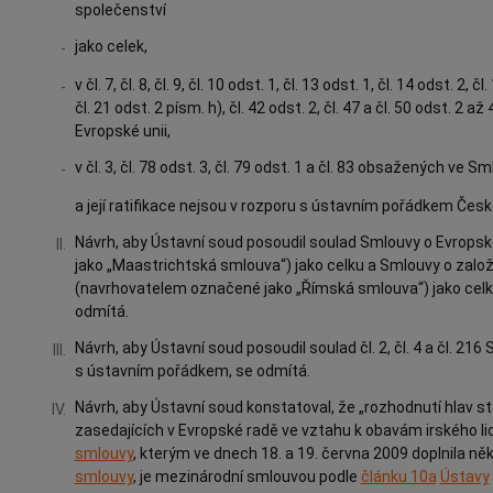
společenství
jako celek,
-
v čl. 7, čl. 8, čl. 9, čl. 10 odst. 1, čl. 13 odst. 1, čl. 14 odst. 2, čl
-
čl. 21 odst. 2 písm. h), čl. 42 odst. 2, čl. 47 a čl. 50 odst. 
Evropské unii,
v čl. 3, čl. 78 odst. 3, čl. 79 odst. 1 a čl. 83 obsažených ve
-
a její ratifikace nejsou v rozporu s ústavním pořádkem České
Návrh, aby
Ústavní soud
posoudil soulad Smlouvy o Evropsk
II.
jako „Maastrichtská smlouva“) jako celku a Smlouvy o zalo
(navrhovatelem označené jako „Římská smlouva“) jako cel
odmítá.
Návrh, aby
Ústavní soud
posoudil soulad čl. 2, čl. 4 a čl. 2
III.
s ústavním pořádkem, se odmítá.
Návrh, aby
Ústavní soud
konstatoval, že „rozhodnutí hlav s
IV.
zasedajících v Evropské radě ve vztahu k obavám irského li
smlouvy
, kterým ve dnech 18. a 19. června 2009 doplnila n
smlouvy
, je mezinárodní smlouvou podle
článku 10a
Ústavy