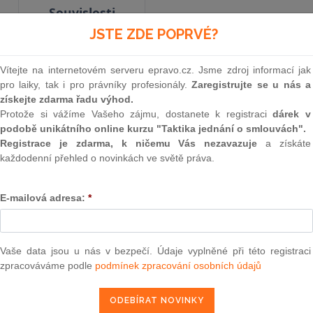
Souvislosti
JSTE ZDE POPRVÉ?
Vyhlášené znění
od 10. 11. 2009
Vítejte na internetovém serveru epravo.cz. Jsme zdroj informací jak
pro laiky, tak i pro právníky profesionály.
Zaregistrujte se u nás a
získejte zdarma řadu výhod.
Protože si vážíme Vašeho zájmu, dostanete k registraci
dárek v
387
podobě unikátního online kurzu "Taktika jednání o smlouvách".
NÁLEZ
Registrace je zdarma, k ničemu Vás nezavazuje
a získáte
každodenní přehled o novinkách ve světě práva.
Ústavního soudu
E-mailová adresa:
*
Jménem republiky
Vaše data jsou u nás v bezpečí. Údaje vyplněné při této registraci
Ústavní soud rozhodl dne 3. listopadu 2009 v p
zpracováváme podle
podmínek zpracování osobních údajů
soudu Pavla Rychetského a soudců Stanislava B
Duchoně, Vlasty Formánkové, Vojena Güttlera, P