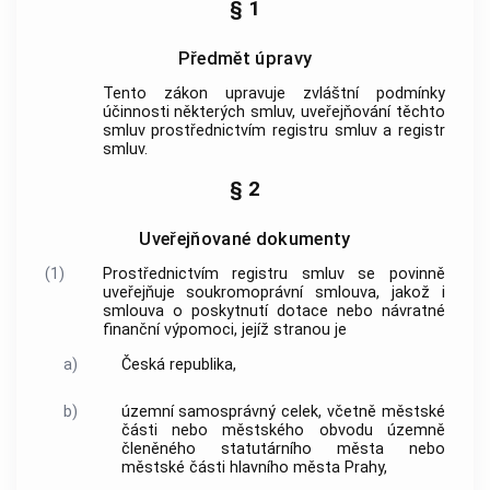
§ 1
Předmět úpravy
Tento zákon upravuje zvláštní podmínky
účinnosti některých smluv, uveřejňování těchto
smluv prostřednictvím registru smluv a registr
smluv.
§ 2
Uveřejňované dokumenty
(1)
Prostřednictvím registru smluv se povinně
uveřejňuje soukromoprávní smlouva, jakož i
smlouva o poskytnutí dotace nebo návratné
finanční výpomoci, jejíž stranou je
a)
Česká republika,
b)
územní samosprávný celek, včetně městské
části nebo městského obvodu územně
členěného statutárního města nebo
městské části hlavního města Prahy,