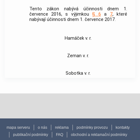
Tento zákon nabývá účinnosti dnem 1.
července 2016, s výjimkou
§ 6
a
7
, které
nabývají účinnosti dnem 1. července 2017.
Hamáček v. r.
Zeman v. r.
Sobotka v. r.
mapa serveru
o nás
reklama
podmínky provozu
kontakty
publikační podmínky
FAQ
obchodní a reklamační podmínky