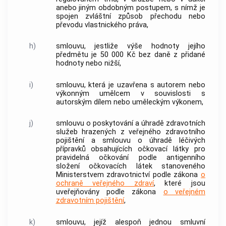
anebo jiným obdobným postupem, s nímž je
spojen zvláštní způsob přechodu nebo
převodu vlastnického práva,
h)
smlouvu, jestliže výše hodnoty jejího
předmětu je 50 000 Kč bez daně z přidané
hodnoty nebo nižší,
i)
smlouvu, která je uzavřena s
autorem
nebo
výkonným umělcem v souvislosti s
autorským dílem nebo uměleckým výkonem,
j)
smlouvu o poskytování a úhradě zdravotních
služeb hrazených z veřejného zdravotního
pojištění a smlouvu o úhradě léčivých
přípravků obsahujících očkovací látky pro
pravidelná očkování podle antigenního
složení očkovacích látek stanoveného
Ministerstvem zdravotnictví podle zákona
o
ochraně veřejného zdraví
, které jsou
uveřejňovány podle zákona
o veřejném
zdravotním pojištění
,
k)
smlouvu, jejíž alespoň jednou smluvní