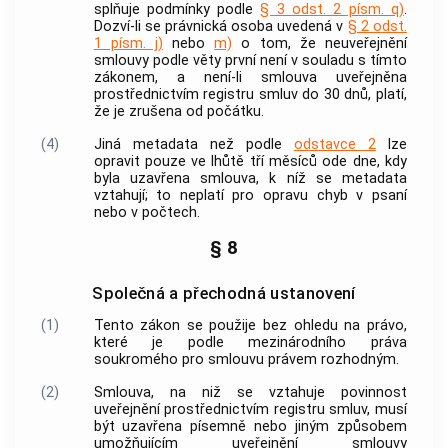
splňuje podmínky podle
§ 3 odst. 2 písm. q)
.
Dozví-li se právnická osoba uvedená v
§ 2 odst.
1 písm. j)
nebo
m)
o tom, že neuveřejnění
smlouvy podle věty první není v souladu s tímto
zákonem, a není-li smlouva uveřejněna
prostřednictvím registru smluv do 30 dnů, platí,
že je zrušena od počátku.
(4)
Jiná metadata než podle
odstavce 2
lze
opravit pouze ve lhůtě tří měsíců ode dne, kdy
byla uzavřena smlouva, k níž se metadata
vztahují; to neplatí pro opravu chyb v psaní
nebo v počtech.
§ 8
Společná a přechodná ustanovení
(1)
Tento zákon se použije bez ohledu na právo,
které je podle mezinárodního práva
soukromého pro smlouvu právem rozhodným.
(2)
Smlouva, na niž se vztahuje povinnost
uveřejnění prostřednictvím registru smluv, musí
být uzavřena písemně nebo jiným způsobem
umožňujícím uveřejnění smlouvy