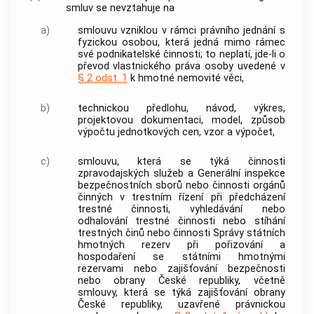
smluv se nevztahuje na
a)
smlouvu vzniklou v rámci právního jednání s
fyzickou osobou, která jedná mimo rámec
své podnikatelské činnosti; to neplatí, jde-li o
převod vlastnického práva osoby uvedené v
§ 2 odst. 1
k hmotné nemovité věci,
b)
technickou předlohu, návod, výkres,
projektovou dokumentaci, model, způsob
výpočtu jednotkových cen, vzor a výpočet,
c)
smlouvu, která se týká činnosti
zpravodajských služeb a Generální inspekce
bezpečnostních sborů nebo činnosti
orgánů
činných v trestním řízení
při předcházení
trestné činnosti, vyhledávání nebo
odhalování trestné činnosti nebo stíhání
trestných činů
nebo činnosti Správy státních
hmotných rezerv při pořizování a
hospodaření se státními hmotnými
rezervami nebo zajišťování bezpečnosti
nebo obrany České republiky, včetně
smlouvy, která se týká zajišťování obrany
České republiky, uzavřené právnickou