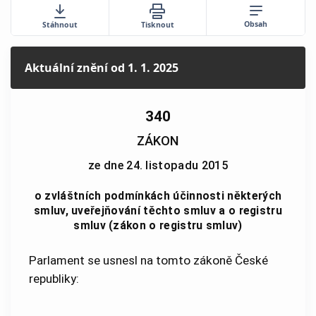
Obsah
Stáhnout
Tisknout
Aktuální znění
od 1. 1. 2025
340
ZÁKON
ze dne 24. listopadu 2015
o zvláštních podmínkách účinnosti některých
smluv, uveřejňování těchto smluv a o registru
smluv (zákon o registru smluv)
Parlament se usnesl na tomto zákoně České
republiky: