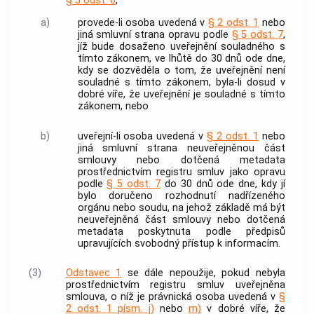
§ 5 odst. 6
,
a)
provede-li osoba uvedená v
§ 2 odst. 1
nebo
jiná smluvní strana opravu podle
§ 5 odst. 7
,
jíž bude dosaženo uveřejnění souladného s
tímto zákonem, ve lhůtě do 30 dnů ode dne,
kdy se dozvěděla o tom, že uveřejnění není
souladné s tímto zákonem, byla-li dosud v
dobré víře, že uveřejnění je souladné s tímto
zákonem, nebo
b)
uveřejní-li osoba uvedená v
§ 2 odst. 1
nebo
jiná smluvní strana neuveřejněnou část
smlouvy nebo dotčená metadata
prostřednictvím registru smluv jako opravu
podle
§ 5 odst. 7
do 30 dnů ode dne, kdy jí
bylo doručeno rozhodnutí nadřízeného
orgánu nebo soudu, na jehož základě má být
neuveřejněná část smlouvy nebo dotčená
metadata poskytnuta podle předpisů
upravujících svobodný přístup k informacím.
(3)
Odstavec 1
se dále nepoužije, pokud nebyla
prostřednictvím registru smluv uveřejněna
smlouva, o níž je právnická osoba uvedená v
§
2 odst. 1 písm. j)
nebo
m)
v dobré víře, že