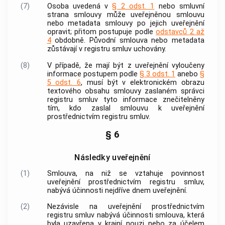
(7)
Osoba uvedená v
§ 2 odst. 1
nebo smluvní
strana smlouvy může uveřejněnou smlouvu
nebo metadata smlouvy po jejich uveřejnění
opravit; přitom postupuje podle
odstavců 2 až
4
obdobně. Původní smlouva nebo metadata
zůstávají v registru smluv uchovány.
(8)
V případě, že mají být z uveřejnění vyloučeny
informace postupem podle
§ 3 odst. 1
anebo
§
5 odst. 6
, musí být v elektronickém obrazu
textového obsahu smlouvy zaslaném správci
registru smluv tyto informace znečitelněny
tím, kdo zaslal smlouvu k uveřejnění
prostřednictvím registru smluv.
§ 6
Následky uveřejnění
(1)
Smlouva, na niž se vztahuje povinnost
uveřejnění prostřednictvím registru smluv,
nabývá účinnosti nejdříve dnem uveřejnění.
(2)
Nezávisle na uveřejnění prostřednictvím
registru smluv nabývá účinnosti smlouva, která
byla uzavřena v krajní nouzi nebo za účelem