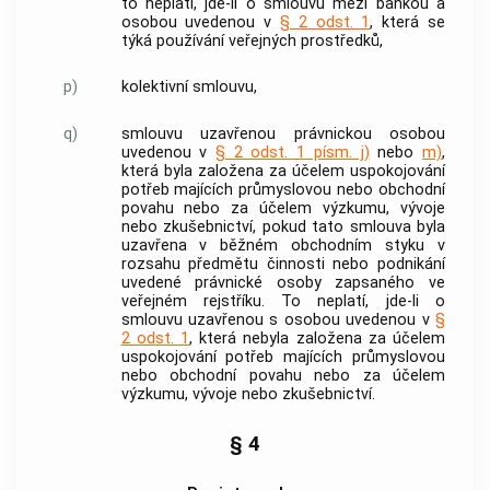
to neplatí, jde-li o smlouvu mezi
bankou
a
osobou uvedenou v
§ 2 odst. 1
, která se
týká používání
veřejných prostředků
,
p)
kolektivní smlouvu,
q)
smlouvu uzavřenou právnickou osobou
uvedenou v
§ 2 odst. 1 písm. j)
nebo
m)
,
která byla založena za účelem uspokojování
potřeb majících průmyslovou nebo obchodní
povahu nebo za účelem výzkumu, vývoje
nebo zkušebnictví, pokud tato smlouva byla
uzavřena v běžném obchodním styku v
rozsahu předmětu činnosti nebo podnikání
uvedené právnické osoby zapsaného ve
veřejném rejstříku. To neplatí, jde-li o
smlouvu uzavřenou s osobou uvedenou v
§
2 odst. 1
, která nebyla založena za účelem
uspokojování potřeb majících průmyslovou
nebo obchodní povahu nebo za účelem
výzkumu, vývoje nebo zkušebnictví.
§ 4