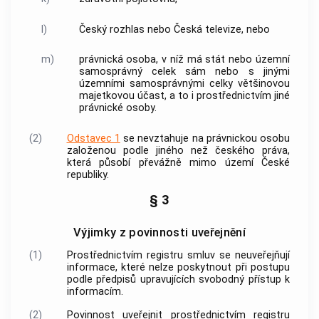
l)
Český rozhlas nebo Česká televize, nebo
m)
právnická osoba, v níž má stát nebo územní
samosprávný celek sám nebo s jinými
územními samosprávnými celky většinovou
majetkovou účast, a to i prostřednictvím jiné
právnické osoby.
(2)
Odstavec 1
se nevztahuje na právnickou osobu
založenou podle jiného než českého práva,
která působí převážně mimo území České
republiky.
§ 3
Výjimky z povinnosti uveřejnění
(1)
Prostřednictvím registru smluv se neuveřejňují
informace, které nelze poskytnout při postupu
podle předpisů upravujících svobodný přístup k
informacím.
(2)
Povinnost uveřejnit prostřednictvím registru