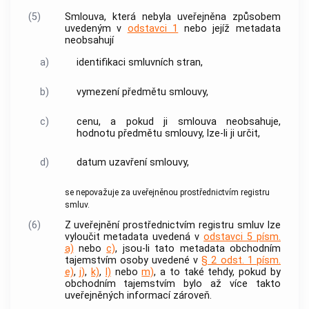
(5)
Smlouva, která nebyla uveřejněna způsobem
uvedeným v
odstavci 1
nebo jejíž metadata
neobsahují
a)
identifikaci smluvních stran,
b)
vymezení předmětu smlouvy,
c)
cenu, a pokud ji smlouva neobsahuje,
hodnotu předmětu smlouvy, lze-li ji určit,
d)
datum uzavření smlouvy,
se nepovažuje za uveřejněnou prostřednictvím registru
smluv.
(6)
Z uveřejnění prostřednictvím registru smluv lze
vyloučit metadata uvedená v
odstavci 5 písm.
a)
nebo
c)
, jsou-li tato metadata obchodním
tajemstvím osoby uvedené v
§ 2 odst. 1 písm.
e)
,
j)
,
k)
,
l)
nebo
m)
, a to také tehdy, pokud by
obchodním tajemstvím bylo až více takto
uveřejněných informací zároveň.