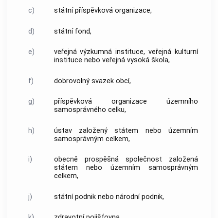
c)
státní příspěvková organizace,
d)
státní fond,
e)
veřejná výzkumná instituce, veřejná kulturní
instituce nebo veřejná vysoká škola,
f)
dobrovolný svazek
obcí
,
g)
příspěvková organizace územního
samosprávného celku,
h)
ústav založený státem nebo územním
samosprávným celkem,
i)
obecně prospěšná společnost založená
státem nebo územním samosprávným
celkem,
j)
státní podnik nebo národní podnik,
k)
zdravotní pojišťovna,