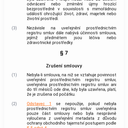
odvrácení nebo zmírnění újmy hrozící
bezprostředně v souvislosti s mimořádnou
událostí ohrožující život, zdraví, majetek nebo
životní prostředí.
(3)
Nezávisle na uveřejnění prostřednictvím
registru smluv dále nabývá účinnosti smlouva,
jejímž předmětem jsou léčiva nebo
zdravotnické prostředky.
§ 7
Zrušení smlouvy
(1)
Nebyla-li smlouva, na niž se vztahuje povinnost
uveřejnění prostřednictvím registru smluv,
uveřejněna prostřednictvím registru smluv ani
do tří měsíců ode dne, kdy byla uzavřena, platí,
že je zrušena od počátku.
(2)
Odstavec 1
se nepoužije, pokud nebyla
prostřednictvím registru smluv uveřejněna
pouze část smlouvy nebo byla nesprávně
vyloučena z uveřejnění metadata z důvodu
ochrany obchodního tajemství postupem podle