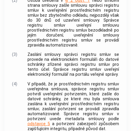
(2)
Osoba uvedená v
§ 2 odst. 1
nebo smluvní
strana smlouvy zašle smlouvu správci registru
smluv k uveřejnění prostřednictvím registru
smluv bez zbytečného odkladu, nejpozději však
do 30 dnů od uzavření smlouvy. Správce
registru smluv uveřejní smlouvu
prostřednictvím registru smluv bezodkladně po
jejím doručení;
uveřejnění smlouvy
prostřednictvím registru smluv
se provádí
zpravidla automatizovaně.
(3)
Zaslání smlouvy správci registru smluv se
provede na elektronickém formuláři do datové
schránky zřízené správci registru smluv pro
tento účel. Správce registru smluv uveřejní
elektronický formulář na portálu veřejné správy.
(4)
V případě, že je prostřednictvím registru smluv
uveřejněna smlouva, správce registru smluv
potvrdí uveřejnění potvrzením, které zašle do
datové schránky, ze které mu byla smlouva
zaslána k uveřejnění prostřednictvím registru
smluv; zaslání potvrzení se provádí zpravidla
automatizovaně. Správce registru smluv v
potvrzení uvede metadata smlouvy podle
odstavce 5
a potvrzení zabezpečí způsobem
zajišťujícím integritu, případně původ dat.