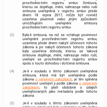
prostřednictvím registru smluv. Smlouva,
kterou se doplňuje, mění, nahrazuje nebo ruší
smlouva uveřejněná v registru smluv přede
dnem 18. srpna 2017, může být rovněž
uzavřena písemně nebo jiným způsobem
umožňujícím uveřejnění smlouvy
prostřednictvím registru smluv.
(3)
Byla-li smlouva, na niž se vztahuje povinnost
uveřejnění prostřednictvím registru smluv,
uzavřena přede dnem nabytí účinnosti tohoto
zákona a po nabytí účinnosti tohoto zákona
byla uzavřena dohoda, kterou se taková
smlouva doplňuje, mění, nahrazuje nebo ruší,
uveřejní se prostřednictvím registru smluv
spolu s touto dohodou i dotčená smlouva.
(4)
Je-li v souladu s tímto zákonem uveřejněna
smlouva, která má být uveřejněna podle
zákona
o veřejných zakázkách
, je tím splněna
povinnost uveřejnit ji podle zákona
o veřejných
zakázkách
; to platí obdobně o údajích
uveřejňovaných jako metadata podle tohoto
zákona.
(5)
Je-li v souladu s tímto zákonem uveřejněna