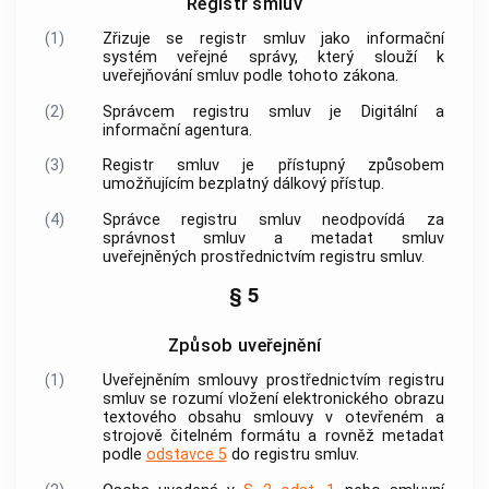
Registr smluv
(1)
Zřizuje se registr smluv jako informační
systém veřejné správy, který slouží k
uveřejňování smluv podle tohoto zákona.
(2)
Správcem registru smluv je Digitální a
informační agentura.
(3)
Registr smluv je přístupný způsobem
umožňujícím bezplatný dálkový přístup.
(4)
Správce registru smluv neodpovídá za
správnost smluv a metadat smluv
uveřejněných prostřednictvím registru smluv.
§ 5
Způsob uveřejnění
(1)
Uveřejněním smlouvy prostřednictvím registru
smluv se rozumí vložení elektronického obrazu
textového obsahu smlouvy v otevřeném a
strojově čitelném formátu a rovněž metadat
podle
odstavce 5
do registru smluv.