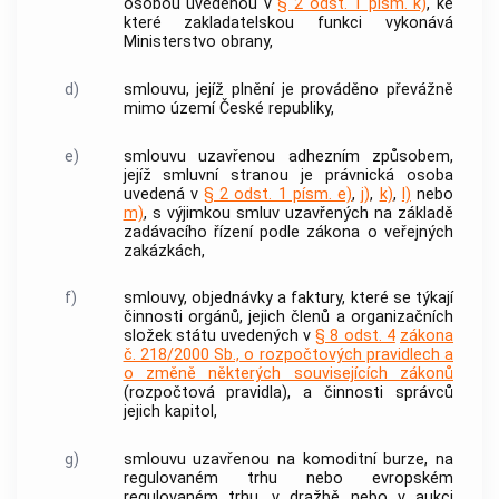
osobou uvedenou v
§ 2 odst. 1 písm. k)
, ke
které zakladatelskou funkci vykonává
Ministerstvo obrany,
d)
smlouvu, jejíž plnění je prováděno převážně
mimo území České republiky,
e)
smlouvu uzavřenou adhezním způsobem,
jejíž smluvní stranou je právnická osoba
uvedená v
§ 2 odst. 1 písm. e)
,
j)
,
k)
,
l)
nebo
m)
, s výjimkou smluv uzavřených na základě
zadávacího řízení podle zákona o veřejných
zakázkách,
f)
smlouvy, objednávky a faktury, které se týkají
činnosti orgánů, jejich členů a organizačních
složek státu uvedených v
§ 8 odst. 4
zákona
č. 218/2000 Sb., o rozpočtových pravidlech a
o změně některých souvisejících zákonů
(rozpočtová pravidla), a činnosti správců
jejich kapitol,
g)
smlouvu uzavřenou na komoditní burze, na
regulovaném trhu nebo evropském
regulovaném trhu, v dražbě nebo v aukci